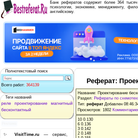
Банк рефератов содержит более 364 тыся
психологии, экономике, менеджменту, фило
английскому.
Полнотекстовый поиск
Реферат: Прое
Всего работ:
364139
Название: Проектирование беск
Теги названий
Раздел:
Рефераты по схемотех
реле
проектирование
магнитный
Тип:
реферат
Добавлен 08:46:3
бесконтактный
Просмотров: 1802
Комментариев
10 0.130
Реклама
6 0.136
3 0.142
2 0.148
✨
VisitTime.ru
— сервис,
1 0.155