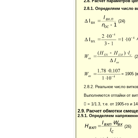
2.8. Расчет параметров це
2.8.1. Определяем число 
(24)
(2
= 1905 (
2.8.2. Реальное число витк
Выполняются отпайки от ви
 = 1/1.3, т.е. от 1905-го и 
2.9. Расчет обмотки смещ
2.9.1. Определяем напряженн
(26)