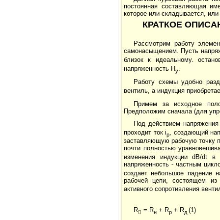
постоянная составляющая име
которое или складывается, или
КРАТКОЕ ОПИСА
Рассмотрим работу элемен
самонасыщением. Пусть напря
близок к идеальному. остан
напряженность H
.
y
Работу схемы удобно разд
вентиль, а индукция приобрета
Примем за исходное поло
Предположим сначала (для упро
Под действием напряжения
проходит ток i
, создающий на
p
заставляющую рабочую точку п
почти полностью уравновешива
изменения индукции dB/dt в
напряженность - частным цикло
создает небольшое падение н
рабочей цепи, состоящем из 
активного сопротивления венти
R
= R
+ R
+ R
(1)

н
p
д