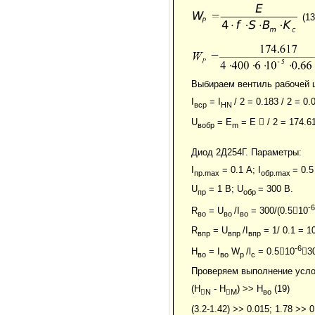
(13
Выбираем вентиль рабочей ц
I
= I
/ 2 = 0.183 / 2 = 0.
вср
HN
U
= E
= E

/ 2 = 174.6
вобр
m
Диод 2Д254Г. Параметры:
I
= 0.1 А; I
= 0.5
пр.
max
обр.
max
U
= 1 В; U
= 300 B.
пр
обр
-6
R
= U
/I
= 300/(0.5

10
во
во
во
R
= U
/I
= 1/ 0.1 = 10
впр
впр
впр
-6
H
= I
W
/l
= 0.5

10

3
во
во
p
c
Проверяем выполнение усло
(H
- H
) >> H
(19)

N

M
во
(3.2-1.42) >> 0.015; 1.78 >> 