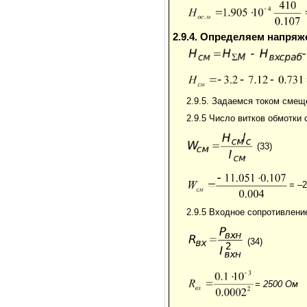
2.9.4. Определяем напря
2.9.5. Задаемся током сме
2.9.5 Число витков обмотки
(33)
= –2
2.9.5 Входное сопротивлени
(34)
= 2500 Ом