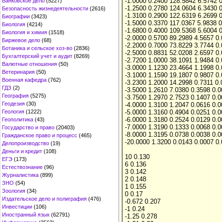
-1.0000 0.2400 128.5842 6.5742 
Банковское дело
(5227)
-1.2500 0.2780 124.0604 6.3430 
Безопасность жизнедеятельности
(2616)
-1.3100 0.2900 122.6319 6.2699 
Биографии
(3423)
-1.5000 0.3370 117.0367 5.9838 
Биология
(4214)
-1.6800 0.4000 109.5368 5.6004 
Биология и химия
(1518)
-2.0000 0.5700 89.2989 4.5657 0
Биржевое дело
(68)
-2.2000 0.7000 73.8229 3.7744 0
Ботаника и сельское хоз-во
(2836)
-2.5000 0.8831 52.0208 2.6597 0
Бухгалтерский учет и аудит
(8269)
-2.7200 1.0000 38.1091 1.9484 0
Валютные отношения
(50)
-3.0000 1.1230 23.4664 1.1998 0
Ветеринария
(50)
-3.1000 1.1590 19.1807 0.9807 0
Военная кафедра
(762)
-3.2300 1.2000 14.2998 0.7311 0
ГДЗ
(2)
-3.5000 1.2610 7.0380 0.3598 0.
География
(5275)
-3.7500 1.2970 2.7523 0.1407 0.
Геодезия
(30)
-4.0000 1.3100 1.2047 0.0616 0.
Геология
(1222)
-5.0000 1.3160 0.4904 0.0251 0.
-6.0000 1.3180 0.2524 0.0129 0.
Геополитика
(43)
-7.0000 1.3190 0.1333 0.0068 0.
Государство и право
(20403)
-8.0000 1.3195 0.0738 0.0038 0.
Гражданское право и процесс
(465)
-20.0000 1.3200 0.0143 0.0007 0
Делопроизводство
(19)
Деньги и кредит
(108)
10 0.130
ЕГЭ
(173)
6 0.136
Естествознание
(96)
3 0.142
Журналистика
(899)
2 0.148
ЗНО
(54)
1 0.155
Зоология
(34)
0 0.17
Издательское дело и полиграфия
(476)
-0.672 0.207
Инвестиции
(106)
-1 0.24
Иностранный язык
(62791)
-1.25 0.278