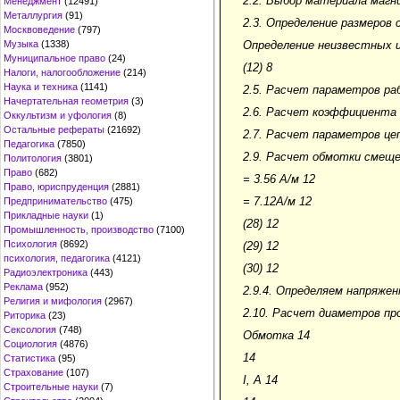
2.2. Выбор материала магн
Менеджмент
(12491)
Металлургия
(91)
2.3. Определение размеров
Москвоведение
(797)
Музыка
(1338)
Определение неизвестных и
Муниципальное право
(24)
(12) 8
Налоги, налогообложение
(214)
Наука и техника
(1141)
2.5. Расчет параметров ра
Начертательная геометрия
(3)
2.6. Расчет коэффициента
Оккультизм и уфология
(8)
Остальные рефераты
(21692)
2.7. Расчет параметров це
Педагогика
(7850)
2.9. Расчет обмотки смеще
Политология
(3801)
Право
(682)
= 3.56 А/м 12
Право, юриспруденция
(2881)
= 7.12А/м 12
Предпринимательство
(475)
Прикладные науки
(1)
(28) 12
Промышленность, производство
(7100)
Психология
(8692)
(29) 12
психология, педагогика
(4121)
(30) 12
Радиоэлектроника
(443)
Реклама
(952)
2.9.4. Определяем напряже
Религия и мифология
(2967)
2.10. Расчет диаметров пр
Риторика
(23)
Сексология
(748)
Обмотка 14
Социология
(4876)
14
Статистика
(95)
Страхование
(107)
I, A 14
Строительные науки
(7)