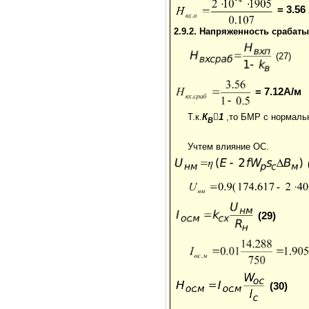
= 3.56
2.9.2. Напряженность срабаты
(27)
= 7.12А/м
Т.к.
К

1
,то БМР с нормаль
В
Учтем влияние ОС.
(29)
(30)