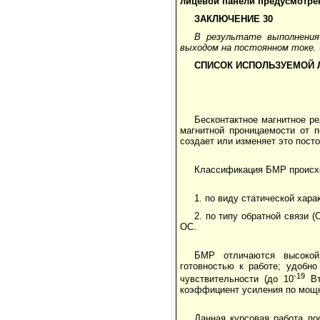
лицевой панели предусмотрен
ЗАКЛЮЧЕНИЕ 30
В результате выполнения
выходом на постоянном токе. 
СПИСОК ИСПОЛЬЗУЕМОЙ 
Бесконтактное магнитное р
магнитной проницаемости от п
создает или изменяет это пост
Классификация БМР происх
1. по виду статической хар
2. по типу обратной связи
ОС.
БМР отличаются высокой
готовностью к работе; удобно
-19
чувствительности (до 10
Вт
коэффициент усиления по мощн
Данная курсовая работа по