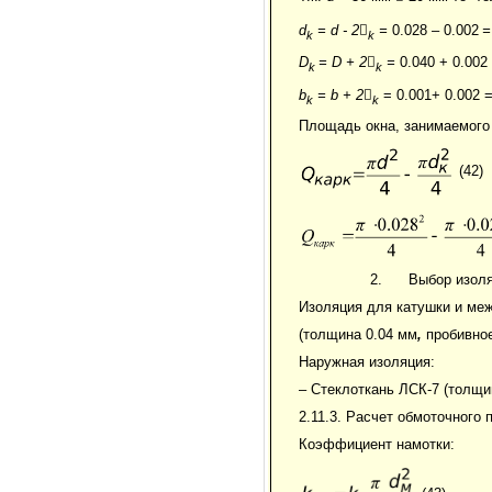
d
= d - 2

=
0.028 – 0.002
k
k
D
= D + 2

=
0.040 + 0.002 
k
k
b
= b + 2

= 0.001+ 0.002 = 
k
k
Площадь окна, занимаемого
(42)
Выбор изоля
Изоляция для катушки и меж
(толщина 0.04 мм
,
пробивное
Наружная изоляция:
– Стеклоткань ЛСК-7 (толщи
2.11.3. Расчет обмоточного 
Коэффициент намотки: