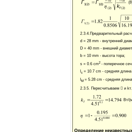
(8
2.3.4.Предварительный расч
d = 28 mm - внутренний диам
D = 40 mm - внешний диамет
b = 10 mm - высота тора;
2
s = 0.6 cm
- поперечное се
l
= 10.7 cm - средняя длина
c
l
= 5.28 cm - средняя длина
М
2.3.5. Пересчитываем

и kт.
Вт/(
Определение неизвестных 