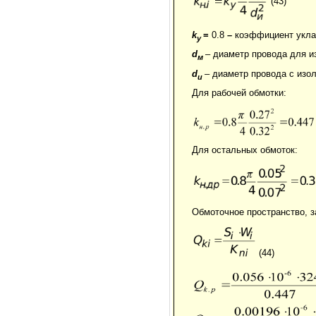
(43)
k
=
0.8
–
коэффициент укла
y
d
– диаметр провода для и
м
d
– диаметр провода с изо
и
Для рабочей обмотки:
Для остальных обмоток:
Обмоточное пространство, з
(44)