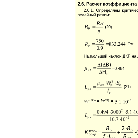
2.6. Расчет коэффициент
2.6.1. Определяем критиче
релейный режим:
(20)
Ом
Наибольший наклон ДКР на 
=0.494
(21)
где
Sc = k
c
*S =