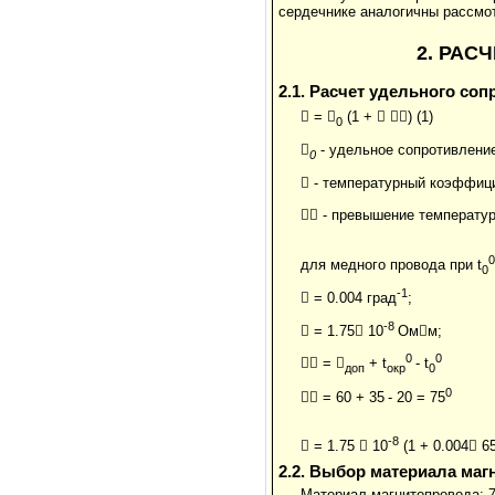
сердечнике аналогичны рассмот
2. РАС
2.1. Расчет удельного со
 =

(1 +


) (1)
0

- удельное сопротивление
0
 - температурный коэффиц
 - превышение температур
0
для медного провода при t
0
-1
 = 0.004 град
;
-8
 = 1.75

10
Ом

м;
0
0
 =

+ t
- t
доп
окр
0
0
 = 60 + 35
- 20 = 75
-8
 = 1.75

10
(1 + 0.004

65
2.2. Выбор материала ма
Материал магнитопровода: 