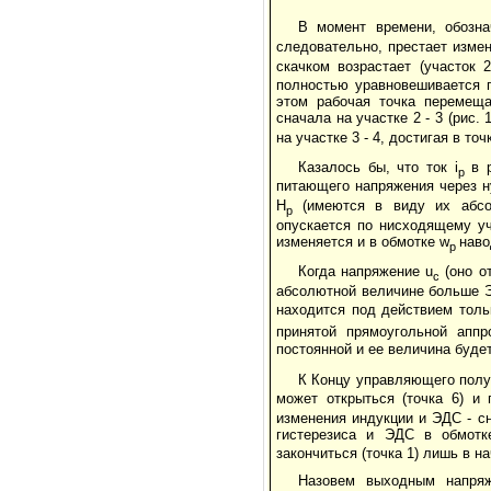
В момент времени, обозн
следовательно, престает изме
скачком возрастает (участок 
полностью уравновешивается 
этом рабочая точка перемеща
сначала на участке 2 - 3 (рис.
на участке 3 - 4, достигая в то
Казалось бы, что ток i
в р
p
питающего напряжения через н
Н
(имеются в виду их абсол
p
опускается по нисходящему уча
изменяется и в обмотке w
наво
p
Когда напряжение u
(оно о
с
абсолютной величине больше ЭД
находится под действием толь
принятой прямоугольной аппр
постоянной и ее величина буде
К Концу управляющего полу
может открыться (точка 6) и 
изменения индукции и ЭДС - сни
гистерезиса и ЭДС в обмотк
закончиться (точка 1) лишь в 
Назовем выходным напряж