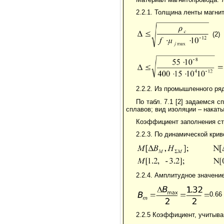
2.2.1. Толщина ленты магни
(2)
2.2.2. Из промышленного р
По табл. 7.1 [2] задаемся 
сплавов; вид изоляции – накат
Коэффициент заполнения ста
2.2.3. По динамической кри
2.2.4. Амплитудное значени
0.66 
2.2.5 Коэффициент, учитыв