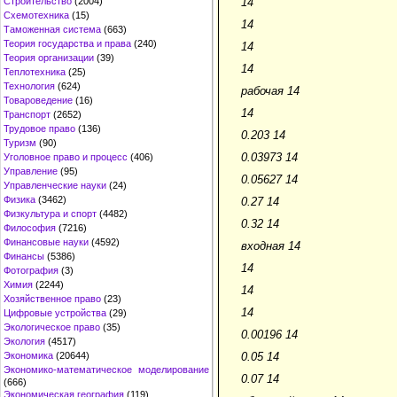
Строительство
(2004)
14
Схемотехника
(15)
14
Таможенная система
(663)
Теория государства и права
(240)
14
Теория организации
(39)
14
Теплотехника
(25)
Технология
(624)
рабочая 14
Товароведение
(16)
14
Транспорт
(2652)
Трудовое право
(136)
0.203 14
Туризм
(90)
0.03973 14
Уголовное право и процесс
(406)
Управление
(95)
0.05627 14
Управленческие науки
(24)
Физика
(3462)
0.27 14
Физкультура и спорт
(4482)
0.32 14
Философия
(7216)
Финансовые науки
(4592)
входная 14
Финансы
(5386)
14
Фотография
(3)
Химия
(2244)
14
Хозяйственное право
(23)
14
Цифровые устройства
(29)
Экологическое право
(35)
0.00196 14
Экология
(4517)
Экономика
(20644)
0.05 14
Экономико-математическое моделирование
0.07 14
(666)
Экономическая география
(119)