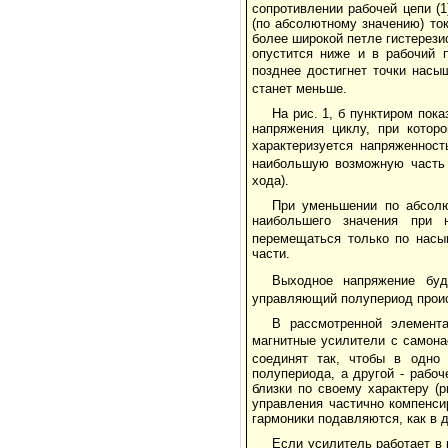
сопротивлении рабочей цепи (
(по абсолютному значению) ток
более широкой петле гистерези
опустится ниже и в рабочий 
позднее достигнет точки насы
станет меньше.
На рис. 1, б пунктиром по
напряжения циклу, при котор
характеризуется напряженнос
наибольшую возможную часть
хода).
При уменьшении по абсолю
наибольшего значения при 
перемещаться только по насыщ
части.
Выходное напряжение бу
управляющий полупериод проис
В рассмотренной элемент
магнитные усилители с самона
соединят так, чтобы в одно
полупериода, а другой - рабо
близки по своему характеру (
управления частично компенси
гармоники подавляются, как в 
Если усилитель работает в