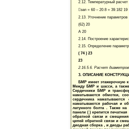
2.12. Температурный расчет
зап = 60 – 20.8 = 39.182 19
2.13. Уточнение параметров
(62) 20
А 20
2.14. Построение характери
2.15. Определение параметр
( 74 ) 23
23
2.16.5.6. Расчет диаметро
3. ОПИСАНИЕ КОНСТРУКЦИ
БМР имеет этажерочную к
Между БМР и шасси, а такж
Сердечники БМР и трансфор
наматываются обмотки, соо
сердечника наматываются 
наматываются рабочая и об
латунного болта . Также на
панели ( ) крепится печатная
обратной связи и смещения
цепей обратной связи и смещ
диодная сборка , и диоды ра