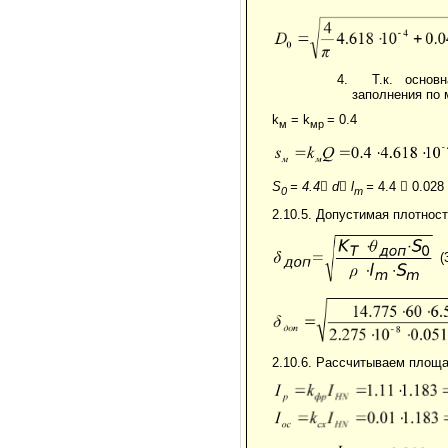
Т.к. основ
заполнения по 
k
= k
= 0.4
м
мр
S
= 4.4

d

l
=
4.4

0.028
0
m
2.10.5. Допустимая плотност
(
2.10.6. Рассчитываем площ