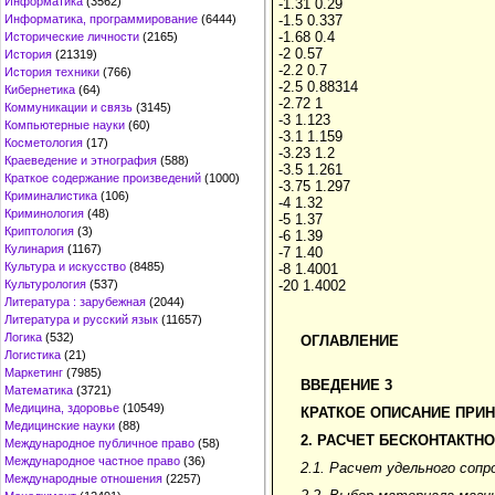
Информатика
(3562)
-1.31 0.29
Информатика, программирование
(6444)
-1.5 0.337
-1.68 0.4
Исторические личности
(2165)
-2 0.57
История
(21319)
-2.2 0.7
История техники
(766)
-2.5 0.88314
Кибернетика
(64)
-2.72 1
Коммуникации и связь
(3145)
-3 1.123
Компьютерные науки
(60)
-3.1 1.159
Косметология
(17)
-3.23 1.2
Краеведение и этнография
(588)
-3.5 1.261
Краткое содержание произведений
(1000)
-3.75 1.297
Криминалистика
(106)
-4 1.32
Криминология
(48)
-5 1.37
Криптология
(3)
-6 1.39
Кулинария
(1167)
-7 1.40
Культура и искусство
(8485)
-8 1.4001
Культурология
(537)
-20 1.4002
Литература : зарубежная
(2044)
Литература и русский язык
(11657)
Логика
(532)
ОГЛАВЛЕНИЕ
Логистика
(21)
Маркетинг
(7985)
ВВЕДЕНИЕ 3
Математика
(3721)
Медицина, здоровье
(10549)
КРАТКОЕ ОПИСАНИЕ ПРИ
Медицинские науки
(88)
2. РАСЧЕТ БЕСКОНТАКТН
Международное публичное право
(58)
Международное частное право
(36)
2.1. Расчет удельного соп
Международные отношения
(2257)