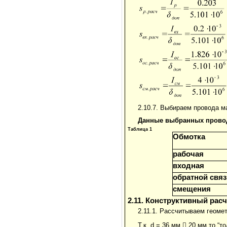
2.10.7. Выбираем провода м
Данные выбранных прово
Таблица 1
Обмотка
рабочая
входная
обратной связ
смещения
2.11. Конструктивный рас
2.11.1. Рассчитываем геоме
Т.к. d = 36 мм

20 мм то “т