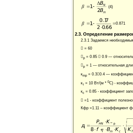
(4)
0.871
2.3. Определение размер
2.3.1 Задаемся необходимы
 = 60

= 0.85

0.9 — относител
р

= 1 — относительная длин
р
к
= 0.3

0.4 — коэффициен
mp
0
к
= 10 Вт/(м *
С) - коэффиц
т
к
= 0.85 - коэффициент зап
с
 =1 - коэффициент полезно
Кфр =1.11 – коэффициент ф