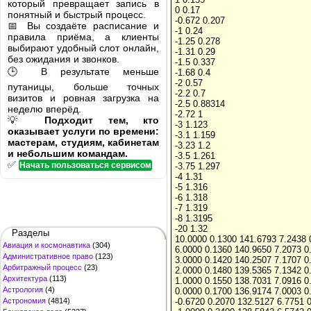
который превращает запись в
0 0.17
понятный и быстрый процесс.
-0.672 0.207
📅 Вы создаёте расписание и
-1 0.24
правила приёма, а клиенты
-1.25 0.278
выбирают удобный слот онлайн,
-1.31 0.29
без ожидания и звонков.
-1.5 0.337
🕒 В результате меньше
-1.68 0.4
-2 0.57
путаницы, больше точных
-2.2 0.7
визитов и ровная загрузка на
-2.5 0.88314
неделю вперёд.
-2.72 1
💡
Подходит тем, кто
-3 1.123
оказывает услуги по времени:
-3.1 1.159
мастерам, студиям, кабинетам
-3.23 1.2
и небольшим командам.
-3.5 1.261
✅
Начать пользоваться сервисом
-3.75 1.297
-4 1.31
-5 1.316
-6 1.318
-7 1.319
-8 1.3195
-20 1.32
Разделы
10.0000 0.1300 141.6793 7.2438 
Авиация и космонавтика
(304)
6.0000 0.1360 140.9650 7.2073 0
Административное право
(123)
3.0000 0.1420 140.2507 7.1707 0
Арбитражный процесс
(23)
2.0000 0.1480 139.5365 7.1342 0
Архитектура
(113)
1.0000 0.1550 138.7031 7.0916 0
Астрология
(4)
0.0000 0.1700 136.9174 7.0003 0
Астрономия
(4814)
-0.6720 0.2070 132.5127 6.7751 