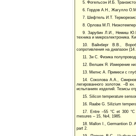
5. Фогельсон И.Б. Транзисто
6. Гордов А.Н., Жагулло О.М
7. Шефтель И.Т. Терморезист
8. Орлова М.П. Низкотемпер
9. Зарубин Л.И., Немиш Ю.
техника и микроэлектроника. Ки
10. Вайнберг В.В., Воро
сопротивления на диапазон (14
11. Зи С. Физика полупровод
12. Велшек Я. Измерение ни
13. Милнс А. Примеси с глу
14. Соколова А.А., Смирно
легированного золотом. –В кн
испытаниях изделий. Тезисы от
15. Silicon temperature senso
16. Raabe G. Silizium temper
17. Entre –55 °C et 300 °C 
mesures – 15, №4, 1985.
18. Mallon I., Germantion D. 
part 2.
19. Папков В.С., Цыбульн