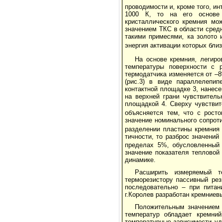
проводимости и, кроме того, и
1000 К, то на его основе 
кристаллического кремния мож
значением ТКС в области сред
такими при­месями, ка золото 
энергия активации которых близ
На основе кремния, легиро
температуры поверхности с р
термодатчика изменяется от –
(рис.3) в виде параллелепип
контактной площадке 3, нане­с
на верхней грани чувствитель
площадкой 4. Сверху чувствит
объясняется тем, что с рост
значение номинального сопрот
разделении пластины кремния
тичности, то разброс значений
пределах 5%, обусловленный 
значение пока­зателя тепловой
динамике.
Расширить измеряемый т
терморезистору пассивный рез
последовательно – при питан
г.Королев разработан кремниевы
Положительным значением 
температур обладает кремний
температурные зависимости уд