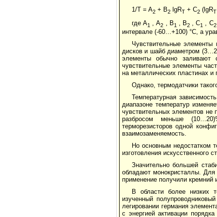
1/T = A
+ B
lgR
+ C
(lgR
2
2
T
2
T
где А
, А
, В
, В
, С
, С
1
2
1
2
1
2
интервале (-60…+100) °С, а урав
Чувствительные элементы 
дисков и шайб диаметром (3…2
элементы обычно заливают 
чувствительные элементы час
на металлических пластинах и 
Однако, термодатчики таког
Температурная зависимость
диапазоне температур изменяе
чувстви­тель­ных элементов не
разбросом меньше (10…20)%
терморезисторов одной конфиг
взаимоза­меняемость.
Но основным недостатком те
изготовления искусственного с
Значительно большей стаб
обладают монокристаллы. Для 
примене­ние получили кремний 
В области более низких т
изученный полупроводниковый 
легировании герма­ния элемент
с энергией активации порядка