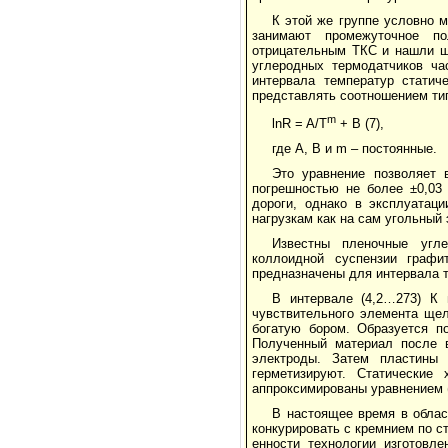
К этой же группе условно 
занимают промежуточное п
отрицательным ТКС и нашли ши
углеродных термодатчиков ча
интервала температур статиче
представлять соотношением ти
m
lnR = A/T
+ B (7),
где A, B и m – постоянные.
Это уравнение позволяет 
погрешностью не более ±0,03 
дороги, однако в эксплуатаци
нагрузкам как на сам угольный 
Известны пленочные угле
коллоидной суспензии графи
предназначены для интервала т
В интервале (4,2…273) К 
чувствительного элемента щел
богатую бором. Образуется п
Полученный материал после 
электроды. Затем пластины
герметизируют. Статические 
аппроксимированы уравнением (
В настоящее время в облас
конкурировать с кремнием по ст
ен­ности технологии изготовл