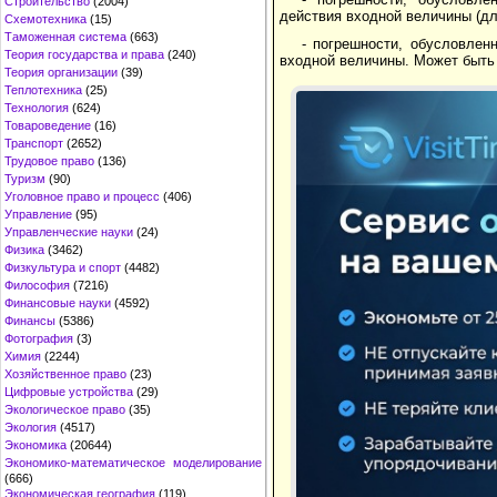
Строительство
(2004)
действия входной величины (дл
Схемотехника
(15)
Таможенная система
(663)
- погрешности, обусловлен
Теория государства и права
(240)
входной величины. Может быть
Теория организации
(39)
Теплотехника
(25)
Технология
(624)
Товароведение
(16)
Транспорт
(2652)
Трудовое право
(136)
Туризм
(90)
Уголовное право и процесс
(406)
Управление
(95)
Управленческие науки
(24)
Физика
(3462)
Физкультура и спорт
(4482)
Философия
(7216)
Финансовые науки
(4592)
Финансы
(5386)
Фотография
(3)
Химия
(2244)
Хозяйственное право
(23)
Цифровые устройства
(29)
Экологическое право
(35)
Экология
(4517)
Экономика
(20644)
Экономико-математическое моделирование
(666)
Экономическая география
(119)