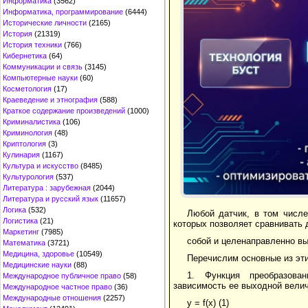
Информатика
(3562)
Информатика, программирование
(6444)
Исторические личности
(2165)
История
(21319)
История техники
(766)
Кибернетика
(64)
Коммуникации и связь
(3145)
Компьютерные науки
(60)
Косметология
(17)
Краеведение и этнография
(588)
Краткое содержание произведений
(1000)
Криминалистика
(106)
Криминология
(48)
Криптология
(3)
Кулинария
(1167)
Культура и искусство
(8485)
Культурология
(537)
Литература : зарубежная
(2044)
Литература и русский язык
(11657)
Логика
(532)
Любой датчик, в том числе
Логистика
(21)
которых позволяет сравнивать
Маркетинг
(7985)
собой и целенаправленно вы
Математика
(3721)
Медицина, здоровье
(10549)
Перечислим основные из этих
Медицинские науки
(88)
1. Функция преобразован
Международное публичное право
(58)
зависимость ее выходной вели
Международное частное право
(36)
Международные отношения
(2257)
y = f(x) (1)