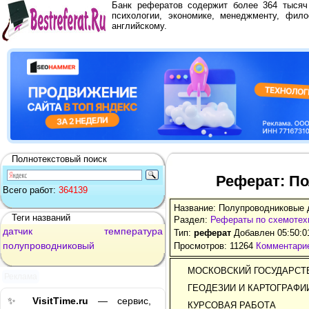
Банк рефератов содержит более 364 тыся
психологии, экономике, менеджменту, фило
английскому.
Полнотекстовый поиск
Реферат: П
Всего работ:
364139
Название: Полупроводниковые 
Теги названий
Раздел:
Рефераты по схемотех
датчик
температура
Тип:
реферат
Добавлен 05:50:0
полупроводниковый
Просмотров: 11264
Комментарие
МОСКОВСКИЙ ГОСУДАРСТ
Реклама
ГЕОДЕЗИИ И КАРТОГРАФИ
✨
VisitTime.ru
— сервис,
КУРСОВАЯ РАБОТА