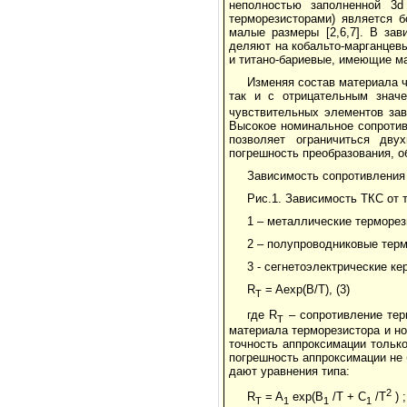
неполностью заполненной 3d
терморезисторами) является 
малые размеры [2,6,7]. В зав
деляют на кобальто-марганцев
и титано-бариевые, имеющие ма
Изменяя состав материала 
так и с отрицательным знач
чувствительных элементов зав
Высокое номинальное сопротив
позволяет ограничиться дву
погрешность преоб­разования, 
Зависимость сопротивления 
Рис.1. Зависимость ТКС от 
1 – металлические терморез
2 – полупроводниковые терм
3 - сегнетоэлектрические ке
R
= Aexp(B/T), (3)
T
где R
– сопротивление тер
T
материала терморезистора и н
точность аппрокси­мации тольк
погрешность аппроксимации не 
дают уравнения типа:
2
R
= A
exp(B
/T + C
/T
) ;
T
1
1
1