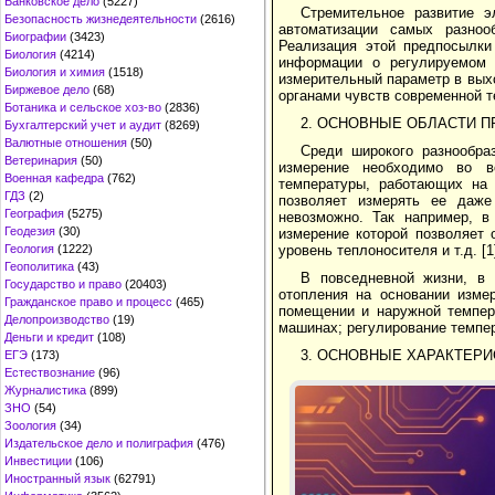
Банковское дело
(5227)
Стремительное развитие э
Безопасность жизнедеятельности
(2616)
автоматизации самых разноо
Биографии
(3423)
Реализация этой предпо­сылк
Биология
(4214)
информации о регулируемом п
Биология и химия
(1518)
измерительный параметр в выхо
Биржевое дело
(68)
органами чувств современной т
Ботаника и сельское хоз-во
(2836)
2. ОСНОВНЫЕ ОБЛАСТИ 
Бухгалтерский учет и аудит
(8269)
Валютные отношения
(50)
Среди широкого разнообра
Ветеринария
(50)
измерение необходимо во в
Военная кафедра
(762)
температуры, работающих на 
ГДЗ
(2)
позволяет измерять ее даже
География
(5275)
невозможно. Так например, в
Геодезия
(30)
измерение которой поз­воляет 
Геология
(1222)
уровень теплоносителя и т.д. [1
Геополитика
(43)
В повседневной жизни, в 
Государство и право
(20403)
отопления на основании изме
Гражданское право и процесс
(465)
помещении и наружной темпера
Делопроизводство
(19)
машинах; регулирование темпер
Деньги и кредит
(108)
3. ОСНОВНЫЕ ХАРАКТЕР
ЕГЭ
(173)
Естествознание
(96)
Журналистика
(899)
ЗНО
(54)
Зоология
(34)
Издательское дело и полиграфия
(476)
Инвестиции
(106)
Иностранный язык
(62791)