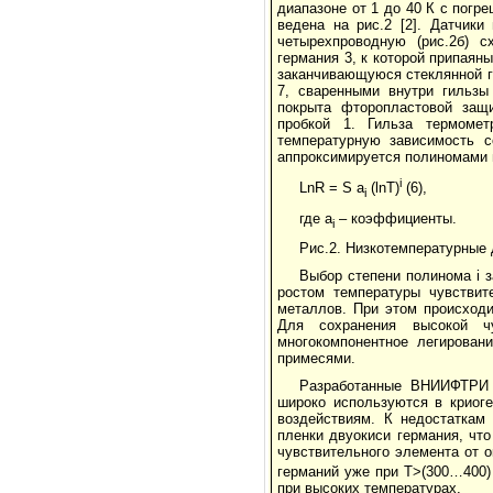
диапазоне от 1 до 40 К с погре
ведена на рис.2 [2]. Датчик
четырехпроводную (рис.2б) с
германия 3, к которой припая
заканчивающуюся стеклянной г
7, сваренными внутри гильзы
покрыта фторопластовой защи
пробкой 1. Гильза термоме
температурную зависимость с
аппроксимируется полиномами в
i
LnR = S a
(lnT)
(6),
i
где a
– коэффициенты.
i
Рис.2. Низкотемпературные 
Выбор степени полинома i 
ростом температуры чувствит
металлов. При этом происходи
Для сохранения высокой чу
многокомпонентное легирован
примесями.
Разработанные ВНИИФТРИ г
широко используются в криоге
воздействиям. К недостаткам
пленки двуокиси германия, чт
чувствительного элемента от ок
гер­ма­ний уже при Т>(300…400
при высоких температурах.