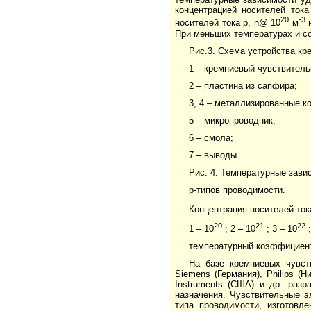
концентрацией носителей тока
20
-3
носителей тока p, n@ 10
м
н
При меньших температурах и с
Рис.3. Схема устройства кр
1 – кремниевый чувствитель
2 – пластина из сапфира;
3, 4 – металлизированные к
5 – микропроводник;
6 – смола;
7 – выводы.
Рис. 4. Температурные зави
p-типов проводимости.
Концентрация носителей ток
20
21
22
1 – 10
; 2 – 10
; 3 – 10
;
температурный коэффициент
На базе кремниевых чувс
Siemens (Германия), Philips (Н
Instruments (США) и др. разр
назначения. Чувствительные э
типа проводимости, изготов­