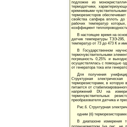
подложке из монокристалли
термодатчики, характеризу­ю
кремниевыми чувствительными 
терморезисторов обеспечивает
свойства сапфира вплоть до 
рабочих температур которых
коэффициент теплопроводности
В настоящее время на основ
датчик температуры ТЭЭ-295, 
температур от 73 до 473 К и им
В Государственном научн
термочувствительными элемент
погрешность 0,25% и выходно
осуществлялась с помощью одн
от генератора тока или гене­ра­т
Для получения унифициро
Структурная электрическа
терморезисторами, в которую 
питается от стабилизированно
напряжений DU на измерит
термочувствительных резис
преобразователя датчика и пре
Рис.6. Структурная электри
одним (б) терморезисторами
В диапазоне измерения т
потенциометром (на рис. не 