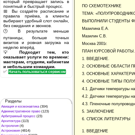
который превращает запись в
ПО СХЕМОТЕХНИКЕ
понятный и быстрый процесс.
📅 Вы создаёте расписание и
ТЕМА: «ПОЛУПРОВОДНИК
правила приёма, а клиенты
выбирают удобный слот онлайн,
ВЫПОЛНИЛИ СТУДЕНТЫ ФП
без ожидания и звонков.
Мазилина Е.А.
🕒 В результате меньше
Мазилин С.В.
путаницы, больше точных
визитов и ровная загрузка на
Москва 2001г.
неделю вперёд.
ПЛАН КУРСОВОЙ РАБОТЫ.
💡
Подходит тем, кто
оказывает услуги по времени:
1. ВВЕДЕНИЕ.
мастерам, студиям, кабинетам
2. ОСНОВНЫЕ ОБЛАСТИ П
и небольшим командам.
✅
Начать пользоваться сервисом
3. ОСНОВНЫЕ ХАРАКТЕРИ
4. ОСНОВНЫЕ ТИПЫ ПОЛ
4.1. Датчики температуры на
4.2. Датчики температуры н
Разделы
4.3. Пленочные полупровод
Авиация и космонавтика
(304)
5. ЗАКЛЮЧЕНИЕ
Административное право
(123)
Арбитражный процесс
(23)
6. СПИСОК ЛИТЕРАТУРЫ
Архитектура
(113)
Астрология
(4)
Астрономия
(4814)
1. ВВЕДЕНИЕ