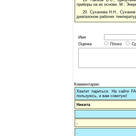
приборы на их основе. М.: Энер
20. Суханова Н.Н., Сухано
диапазоном рабочих температур
Имя
Оценка
Плохо
С
Комментарии:
Хватит париться. На сайте 
пользуюсь, и вам советую!
Никита
.
.
.