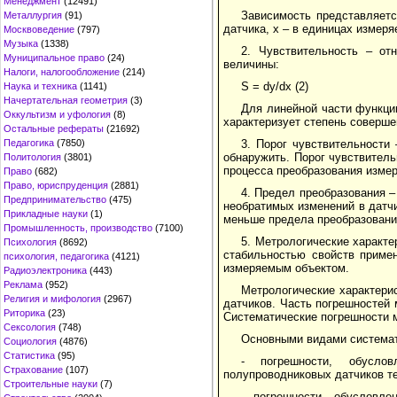
Менеджмент
(12491)
Зависимость представляетс
Металлургия
(91)
датчика, x – в единицах измер
Москвоведение
(797)
Музыка
(1338)
2. Чувствительность – о
Муниципальное право
(24)
величины:
Налоги, налогообложение
(214)
S = dy/dx (2)
Наука и техника
(1141)
Начертательная геометрия
(3)
Для линейной части функци
Оккультизм и уфология
(8)
характеризует степень соверше
Остальные рефераты
(21692)
3. Порог чувствительности
Педагогика
(7850)
обнаружить. Порог чувствитель
Политология
(3801)
процесса преобразования измер
Право
(682)
Право, юриспруденция
(2881)
4. Предел преобразования –
Предпринимательство
(475)
необратимых изменений в датчи
Прикладные науки
(1)
меньше предела преобразовани
Промышленность, производство
(7100)
5. Метрологические характе
Психология
(8692)
стабильностью свойств приме
психология, педагогика
(4121)
измеряе­мым объектом.
Радиоэлектроника
(443)
Реклама
(952)
Метрологические характери
Религия и мифология
(2967)
датчиков. Часть погрешностей
Риторика
(23)
Система­тические погрешности 
Сексология
(748)
Основными видами системат
Социология
(4876)
Статистика
(95)
- погрешности, обусло
Страхование
(107)
полупроводниковых датчиков те
Строительные науки
(7)
- погрешности, обусловле