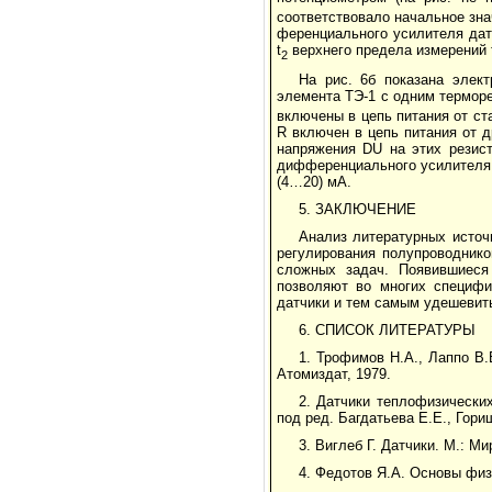
соответствовало начальное зна
ференциального усилителя дат
t
верхнего предела измерений 
2
На рис. 6б показана элект
элемента ТЭ-1 с одним термор
включены в цепь питания от ста
R включен в цепь питания от др
напряжения DU на этих резист
дифференциального усилителя 
(4…20) мА.
5. ЗАКЛЮЧЕНИЕ
Анализ литературных источ
регулирования полупроводнико
сложных задач. Появившиеся
позволяют во многих специфи
датчики и тем самым удешевить
6. СПИСОК ЛИТЕРАТУРЫ
1. Трофимов Н.А., Лаппо В.
Атомиздат, 1979.
2. Датчики теплофизических
под ред. Багдатьева Е.Е., Гори
3. Виглеб Г. Датчики. М.: Ми
4. Федотов Я.А. Основы физ