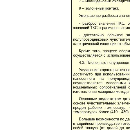
7 – молибденовый охладител
9 – золоченый контакт.
Уменьшение разброса значе
- разброс значений ТКС, 
значений ТКС ограничено возмо
- достаточно большое зн
полупроводниковых чувствител
электрической изоляции от объе
Кроме того, процесс сборк
осуществляется с использован
4.3. Пленочные полупровод
Улучшение характеристик п
достигнуто при использовании
нанесен­ного на полупрово
осуществляется массовыми м
номинальных сопротивлений с
изготовлении лазерные методы
Основным недостатком датч
основе чувствительных элемен
предел рабочих температур, 
температурах более (410…430) К
Большие возможности по да
в серийном производстве гете
собой тонкую (от долей до н