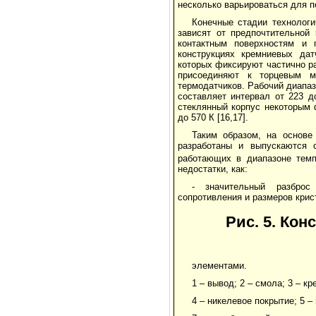
несколько варьироваться для п
Конечные стадии технологи
зависят от предпочтительной
контактным поверхностям и 
конструкциях кремниевых дат
которых фиксируют частично р
присоеди­няют к торцевым м
термодатчиков. Рабочий диапаз
составляет интервал от 223 д
стеклянный корпус некоторым ф
до 570 К [16,17].
Таким образом, на основе
разработаны и выпускаются 
работающих в диапазоне темпе
недостатки, как:
- значительный разброс
сопротивления и размеров крис
Рис. 5. Ко
элементами.
1 – вывод; 2 – смола; 3 – 
4 – никелевое покрытие; 5 – 