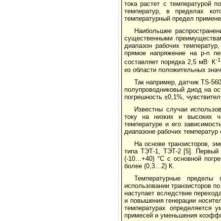
тока растет с температурой п
температур, в пределах кот
температурный предел применен
Наибольшее распространен
существенными преимуществам
диапазон рабочих температур,
прямое напряжение на p-n пе
.
-1
составляет порядка 2,5 мВ
К
из области положительных знач
Так например, датчик TS-56
полупроводниковый диод на осн
пог­реш­ность ±0,1%, чувствите
Известны случаи использов
току на низких и высоких ч
температуре и его зависи­мос
диапазоне рабочих температур 
На основе транзисторов, э
типа ТЭТ-1, ТЭТ-2 [5]. Первый
(-10…+40) °С с основной погр
более (0,3…2) К.
Температурные пределы 
использовании транзисторов п
наступает вслед­ст­вие перехо
и повышения генерации носител
температурах определяется у
примесей и уменьшения коэффи