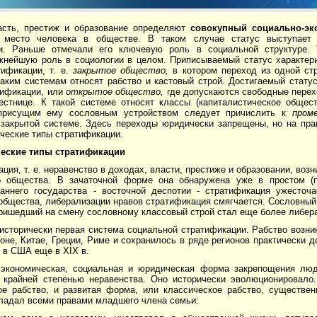
асть, престиж и образование определяют
совокуп­ный социально-эк
 место человека в обществе. В таком случае статус выступает 
и. Раньше отмечали его клю­чевую роль в социальной структуре. 
жнейшую роль в социологии в целом. Приписы­ваемый статус характер
тификации, т. е.
закрытое общество,
в котором переход из одной ст
аким систе­мам относят рабство и кастовый строй. Достигаемый стату
тификации, или
открытое общество,
где допускаются свободные перех
естнице. К такой системе относят классы (капиталистическое общес
присущим ему сословным устройством следует причислить к
пром
 закрытой системе. Здесь переходы юридически запрещены, но на пра
ческие типы стратификации.
еские типы стратификации
ция, т. е. неравенство в доходах, власти, престиже и образовании, воз
о обще­ства. В зачаточной форме она обнаружена уже в простом (п
аннего государства - вос­точной деспотии - стратификация ужесточ
общества, либерализации нравов стратификация смяг­чается. Сословный
при­шедший на смену сословному классовый строй стал еще более ли­бе
исторически первая система социальной стратифика­ции. Рабство возни
оне, Китае, Греции, Риме и сохранилось в ряде регионов практически 
 в США еще в XIX в.
 экономическая, социальная и юридическая форма закрепощения лю
 край­ней степенью неравенства. Оно исторически эволюционировало
ое рабство, и развитая форма, или классическое рабство, существе
бладал всеми правами младшего члена семьи: