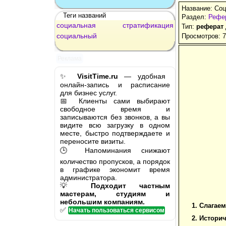
Название: Cо
Теги названий
Раздел:
Рефер
cоциальная
стратификация
Тип:
реферат
cоциальный
Просмотров: 
Реклама
✨
VisitTime.ru
— удобная
онлайн-запись и расписание
для бизнес услуг.
📅 Клиенты сами выбирают
свободное время и
записываются без звонков, а вы
видите всю загрузку в одном
месте, быстро подтверждаете и
переносите визиты.
🕒 Напоминания снижают
количество пропусков, а порядок
в графике экономит время
администратора.
💡
Подходит частным
мастерам, студиям и
небольшим компаниям.
1.
Слагаем
✅
Начать пользоваться сервисом
2.
Историч