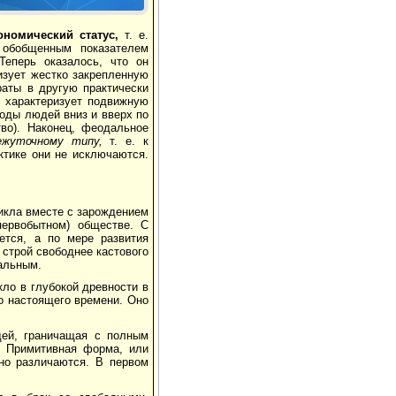
ономический статус,
т. е.
обобщен­ным показателем
Теперь оказалось, что он
изует жестко закрепленную
раты в другую практически
с ха­рактеризует подвижную
оды людей вниз и вверх по
тво). Наконец, феодальное
ежуточному типу,
т. е. к
ктике они не исключаются.
никла вместе с зарождением
ер­вобытном) обществе. С
ается, а по мере развития
 строй свободнее кастового
ральным.
кло в глубокой древности в
до настоящего времени. Оно
дей, граничащая с полным
. Примитивная форма, или
нно различаются. В первом