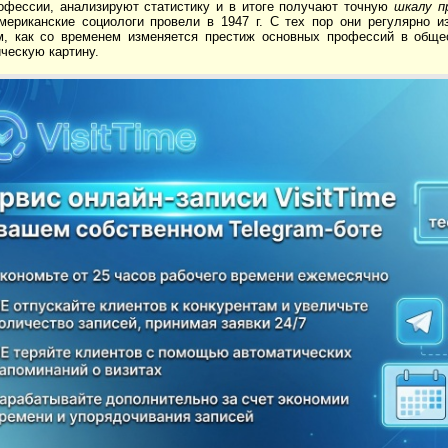
офессии, анализируют статистику и в итоге получают точную
шкалу п
мериканские социологи провели в 1947 г. С тех пор они регулярно 
м, как со временем изменяется престиж основных профессий в обще
ческую картину.