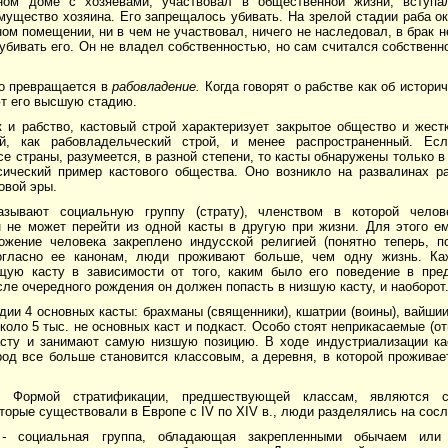
ом доме с хозяевами, участвовал в общественной жизни, вступа
ущество хозяина. Его запрещалось убивать. На зрелой стадии раба ок
ом помещении, ни в чем не участво­вал, ничего не наследовал, в брак н
убивать его. Он не владел собственностью, но сам счи­тался собствен
во превращается в
рабовладение.
Когда говорят о рабстве как об истори
т его высшую стадию.
 и рабство, кастовый строй характеризует закрытое общество и жес
ий, как рабовладельческий строй, и менее распространенный. Ес
се страны, разумеется, в разной степени, то касты обнаружены только в
сический пример кастового общества. Оно воз­никло на развалинах р
о­вой эры.
зывают социальную группу (страту), членством в ко­торой челов
 не может пе­рейти из одной касты в другую при жизни. Для этого е
ожение человека закреплено индусской религией (понятно теперь, п
огласно ее канонам, люди проживают больше, чем одну жизнь. Ка
щую касту в зависимости от того, каким было его поведение в пре
сле очередного рождения он должен попасть в низшую касту, и наоборот
дии 4 основных касты: брахманы (священники), кшатрии (воины), вайшии
около 5 тыс. не основных каст и подкаст. Особо стоят неприка­саемые (о
асту и зани­мают самую низшую позицию. В ходе индустриализации к
од все больше становится классовым, а деревня, в которой проживает
Формой стратификации, предшествующей классам, являются с
торые существо­вали в Европе с IV по XIV в., люди разделялись на сосл
-
социальная группа, обладающая закрепленными обычаем или