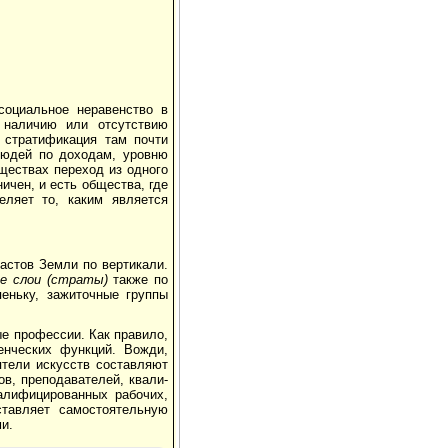
социальное неравенство в
наличию или отсутст­вию
 стратификация там почти
ю­дей по доходам, уровню
ществах переход из од­ного
ничен, и есть общества, где
еляет то, каким является
ластов Земли по вертикали.
ые слои (страты)
также по
еньку, зажиточные группы
е профессии. Как правило,
нческих функций. Вожди,
ятели ис­кусств составляют
ов, преподавателей, квали­
алифицированных рабочих,
ставляет самостоятельную
и.