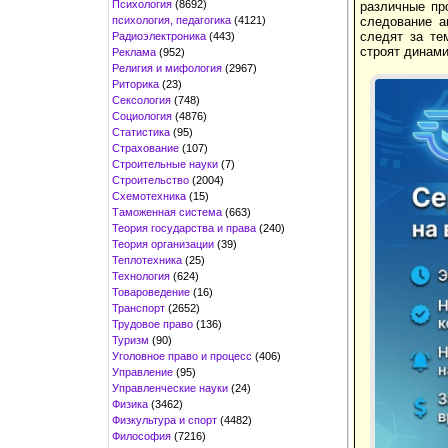
Психология
(8692)
различные пр
психология, педагогика
(4121)
следование а
следят за те
Радиоэлектроника
(443)
строят динами
Реклама
(952)
Религия и мифология
(2967)
Риторика
(23)
Сексология
(748)
Социология
(4876)
Статистика
(95)
Страхование
(107)
Строительные науки
(7)
Строительство
(2004)
Схемотехника
(15)
Таможенная система
(663)
Теория государства и права
(240)
Теория организации
(39)
Теплотехника
(25)
Технология
(624)
Товароведение
(16)
Транспорт
(2652)
Трудовое право
(136)
Туризм
(90)
Уголовное право и процесс
(406)
Управление
(95)
Управленческие науки
(24)
Физика
(3462)
Физкультура и спорт
(4482)
Философия
(7216)