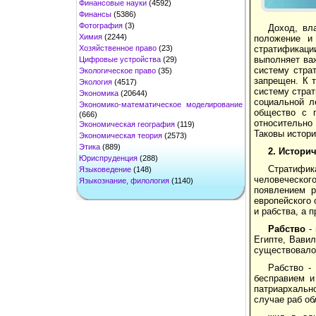
Финансовые науки
(4592)
Финансы
(5386)
Фотография
(3)
Доход, вл
Химия
(2244)
положение и
Хозяйственное право
(23)
стратификаци
выполняет ва
Цифровые устройства
(29)
систему стра
Экологическое право
(35)
запрещен. К т
Экология
(4517)
систему стра
Экономика
(20644)
социальной л
Экономико-математическое моделирование
общество с 
(666)
относительно
Экономическая география
(119)
Таковы истори
Экономическая теория
(2573)
Этика
(889)
2.
Историч
Юриспруденция
(288)
Стратифика
Языковедение
(148)
человеческог
Языкознание, филология
(1140)
появлением р
европейского 
и рабства, а 
Рабство
- 
Египте, Вавил
существовало
Рабство -
бесправием и
патриархальн
случае раб о