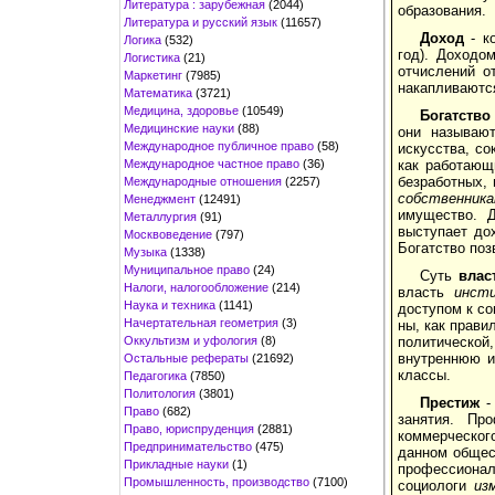
Литература : зарубежная
(2044)
образования.
Литература и русский язык
(11657)
Доход
- ко
Логика
(532)
год). Доходо
Логистика
(21)
отчислений о
Маркетинг
(7985)
накапливаются
Математика
(3721)
Медицина, здоровье
(10549)
Богатство
Медицинские науки
(88)
они называю
Международное публичное право
(58)
искусства, с
Международное частное право
(36)
как работающ
безработных, 
Международные отношения
(2257)
собственника
Менеджмент
(12491)
имущество. Д
Металлургия
(91)
выступает дох
Москвоведение
(797)
Богатство поз
Музыка
(1338)
Муниципальное право
(24)
Суть
влас
Налоги, налогообложение
(214)
власть
инсти
Наука и техника
(1141)
доступом к со
Начертательная геометрия
(3)
ны, как прави
Оккультизм и уфология
(8)
политической
внутреннюю и
Остальные рефераты
(21692)
классы.
Педагогика
(7850)
Политология
(3801)
Престиж
- 
Право
(682)
занятия. Пр
Право, юриспруденция
(2881)
коммерческог
Предпринимательство
(475)
данном общес
Прикладные науки
(1)
профес­сиона
Промышленность, производство
(7100)
социологи
из