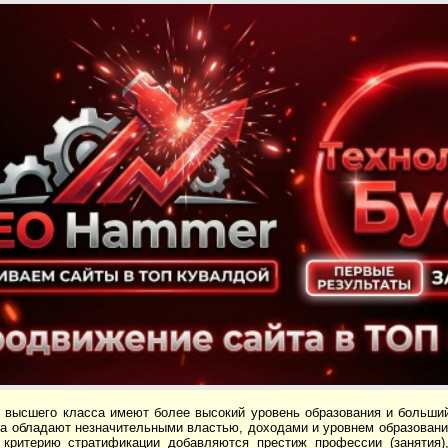
з высшего класса имеют более высокий уровень об­разования и больши
а обладают незначительными властью, доходами и уровнем обра­зовани
 критерию стра­тификации добавляются престиж профессии (занятия)