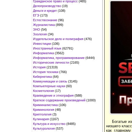
Гражданское право и процесс
(465)
Делопроизводство
(19)
Деньги и кредит
(108)
ЕГЭ
(173)
Естествознание
(96)
Журналистика
(899)
ЗНО
(54)
Зоология
(34)
Издательское дело и полиграфия
(476)
Инвестиции
(106)
Иностранный язык
(62791)
Информатика
(3562)
Информатика, программирование
(6444)
Исторические личности
(2165)
История
(21319)
История техники
(766)
Кибернетика
(64)
Коммуникации и связь
(3145)
Компьютерные науки
(60)
Косметология
(17)
Краеведение и этнография
(588)
Краткое содержание произведений
(1000)
Криминалистика
(106)
Криминология
(48)
Криптология
(3)
Кулинария
(1167)
Богатые и
Культура и искусство
(8485)
низшего класс
Культурология
(537)
как главному