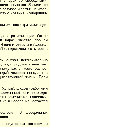
л в брак со свободными,
ончательно закабалили: он
е вступал и семьи не имел.
ностью хозяина («говорящим
ческом типе стратификации,
ткую стратификацию. Он не
ли через рабство прошли
 Индии и отчасти в Афри­ке.
абовладельческого строя в
ек обязан исключительно
му надо родиться еще раз.
очему касты мало распро­
ждый человек попадает в
дшест­вующей жизни. Если
.
 (купцы), шудры (рабочие и
тверженные) - они не входят
асты заменяются классами.
 7/10 населения, оста­ется
ословия. В феодальных
овия.
 юридическим законом и