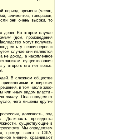
й период времени (месяц,
ий, алиментов, гонораров,
если они очень высоки, то
х денег. Во втором случае
и­мым
(дом, произведения
аследство могут получать
оход есть у пенсионеров и
другом случае они являются
а не доход, а накопленное
сточником существования
а у второго его нет вовсе.
ы.
юдей. В сложном обществе
 привиле­гиями и широким
решения, в том числе зако­
ем или иным видом власти -
ную
элиту.
Она определяет
русло, чего лишены другие
профессия, должность, род
а. Должность президента
олжности, сущест­вующие в
престижа.
Мы определяем
нах, прежде всего в США,
нное мне­ние, сравнивают