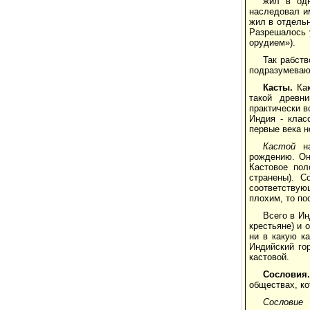
жил в одн
наследовал им
жил в отдельн
Раз­решалось 
орудием»).
Так рабст
подразумеваю
Касты.
Как
такой древн
практически в
Индия - клас
первые века н
Кастой
на
рождению. Он
Кастовое пол
странены). С
соответствую
плохим, то по
Всего в Ин
крестьяне) и 
ни в какую к
Индийский гор
кастовой.
Сословия.
обществах, ко
Сословие 