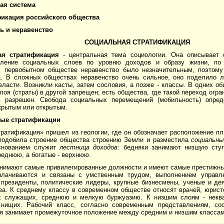
ая система
фикация российского общества
ть и неравенство
СОЦИАЛЬНАЯ СТРАТИФИКАЦИЯ
ая стратификация
- центральная тема социологии. Она описывает 
еление социальных слоев по уровню доходов и образу жизни, по 
В первобытном обществе неравенство было не­значительным, поэтому
а. В сложных обществах неравенство очень сильное, оно поделило л
власти. Возникли касты, за­тем сословия, а позже - классы. В одних об
лоя (страты) в другой запрещен; есть общества, где такой переход огра
 разрешен. Свобода социальных перемещений (мобильность) опре­д
крытым или открытым.
ые стратификации
ратификация» пришел из геологии, где он обозна­чает расположение п
по­добила строение общества строению Земли и разместила
социаль­н
Основанием служит
лест­ница доходов:
бедняки занимают низшую ступ
реднюю, а богатые - верхнюю.
анимают самые привилегированные должности и имеют самые престижны
лачиваются и связаны с умственным трудом, выполнением управле
 президенты, по­литические лидеры, крупные бизнесмены, ученые и де
а. К среднему классу в современ­ном обществе относят врачей, юрист
 служащих, среднюю и мелкую буржуазию. К низ­шим слоям - некв
 ни­щих. Рабочий класс, согласно современным представлениям, со­
ая занимает промежу­точное положение между средним и низшим классам