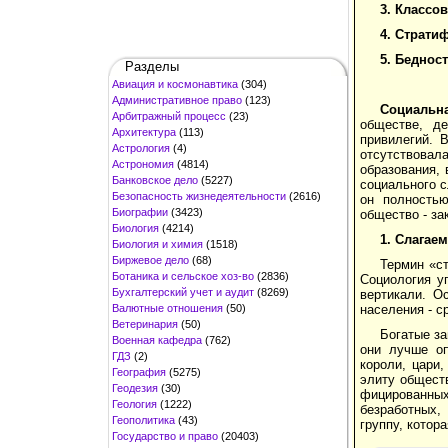
3.
Классов
4. Страти
5. Беднос
Разделы
Авиация и космонавтика
(304)
Административное право
(123)
Социальн
Арбитражный процесс
(23)
обществе, д
Архитектура
(113)
привилегий. 
Астрология
(4)
отсутствовал
Астрономия
(4814)
образования, 
Банковское дело
(5227)
социального с
Безопасность жизнедеятельности
(2616)
он полностью
Биографии
(3423)
общество - за
Биология
(4214)
1.
Слагаем
Биология и химия
(1518)
Биржевое дело
(68)
Термин «ст
Ботаника и сельское хоз-во
(2836)
Социология у
Бухгалтерский учет и аудит
(8269)
вертикали. 
Валютные отношения
(50)
населения - с
Ветеринария
(50)
Богатые з
Военная кафедра
(762)
они лучше оп
ГДЗ
(2)
короли, цари,
География
(5275)
элиту обществ
Геодезия
(30)
фицированных
Геология
(1222)
безработных,
Геополитика
(43)
группу, котор
Государство и право
(20403)