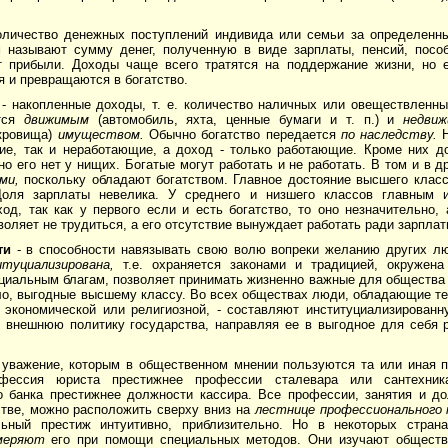
личество денежных поступлений индивида или се­мьи за определенны
м назы­вают сумму денег, полученную в виде зарплаты, пенсий, пособ
т прибыли. Доходы чаще все­го тратятся на поддержание жизни, но 
 и превращаются в богатство.
- накопленные доходы, т. е. количество наличных или овеществленны
тся
движимым
(автомобиль, яхта, ценные бумаги и т. п.) и
недвиж
окровища)
имуществом.
Обычно богатство передается
по наследству.
Н
ие, так и неработающие, а доход - только работающие. Кроме них д
но его нет у нищих. Богатые могут работать и не работать. В том и в 
ми,
поскольку обла­дают богатством. Главное достояние высшего класс
оля зарплаты невелика. У среднего и низшего классов главным и
од, так как у первого если и есть богатство, то оно незначи­тельно, 
воляет не тру­диться, а его отсутствие вынуждает работать ради зарплат
ти
- в способности навязывать свою волю вопреки же­ланию других л
туциализирована,
т.е. охраняется законами и традицией, окружена
циальным благам, позволяет при­нимать жизненно важные для общества 
ло, выгодные высшему классу. Во всех обществах лю­ди, обладающие т
, эко­номической или религиозной, - составляют институциализирован
 внешнюю политику го­сударства, направляя ее в выгодное для себя 
уважение, которым в общественном мнении поль­зуются та или иная 
офес­сия юриста престижнее профессии сталевара или сантехник
о банка престижнее долж­ности кассира. Все профессии, занятия и д
тве, можно расположить сверху вниз на
лестнице профессионального 
льный престиж интуитивно, приблизительно. Но в некото­рых стра
меряют
его при помощи специальных методов. Они изучают обществе