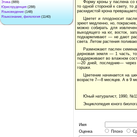
Форму кроны у паслена со 
Этика
(889)
то одной стороной к свету, то
Юриспруденция
(288)
раскидистой крона превращаетс
Языковедение
(148)
Языкознание, филология
(1140)
Цветет и плодоносит пасл
зреют медленно, но, покраснев
можно собирать для извлечен
выходящего на юг, восток, за
подкармливают — не дают рас
света. Летом растения поливаю
Размножают паслен семена
дерновая земля — 1 часть, т
поддерживают во влажном сост
—20 дней, последние— через 
горшки.
Цветение начинается на ше
возрасте 7—8 месяцев. А в 9 м
Юный натуралист, 1990, №1
Энциклопедия юного биолога, 
Имя
Оценка
Плохо
С