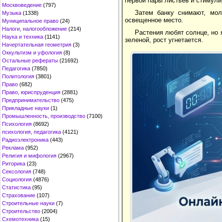
первой пары листьев и стимули
Москвоведение
(797)
Затем банку снимают, мо
Музыка
(1338)
освещенное место.
Муниципальное право
(24)
Налоги, налогообложение
(214)
Растения любят солнце, но 
Наука и техника
(1141)
зеленой, рост угнетается.
Начертательная геометрия
(3)
Оккультизм и уфология
(8)
Остальные рефераты
(21692)
Педагогика
(7850)
Политология
(3801)
Право
(682)
Право, юриспруденция
(2881)
Предпринимательство
(475)
Прикладные науки
(1)
Промышленность, производство
(7100)
Психология
(8692)
психология, педагогика
(4121)
Радиоэлектроника
(443)
Реклама
(952)
Религия и мифология
(2967)
Риторика
(23)
Сексология
(748)
Социология
(4876)
Статистика
(95)
Страхование
(107)
Строительные науки
(7)
Строительство
(2004)
Схемотехника
(15)