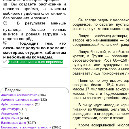
📅 Вы создаёте расписание и
правила приёма, а клиенты
выбирают удобный слот онлайн,
без ожидания и звонков.
Он всегда рядом с человеко
🕒 В результате меньше
родничков, по оврагам, пусты
растет лопух, можно смело ого
путаницы, больше точных
визитов и ровная загрузка на
Лопух — любимец детворы; 
неделю вперёд.
второе его наименование — ре
💡
Подходит тем, кто
средневековый испанский гранд;
оказывает услуги по времени:
Лопух большой, или обыкно
мастерам, студиям, кабинетам
кратук, в Грузии — орованди.
и небольшим командам.
серовато-белые. Рост 60—150 
✅
Начать пользоваться сервисом
пурпурные или пурпурные, с
поразительных размеров и мног
развивает лишь прикорневые ли
Понятно, почему высоко оц
процента, белка— 15,4, жира—
массы 17 миллиграмов аскорби
Разделы
массы. Пчелы в Подмосковье с
Авиация и космонавтика
(304)
пряным запахом целебного мед
Административное право
(123)
Арбитражный процесс
(23)
В пищу идут молодые корни
Архитектура
(113)
питания во Франции, Бельгии, 
разводится в огородах, на пр
Астрология
(4)
едят свежими, пекут и жарят.
Астрономия
(4814)
Банковское дело
(5227)
Кроме аскорбиновой кисло
Безопасность жизнедеятельности
(2616)