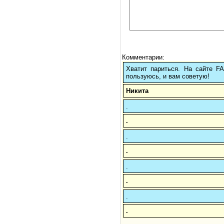
Комментарии:
Хватит париться. На сайте 
пользуюсь, и вам советую!
Никита
.
.
.
.
.
.
.
.