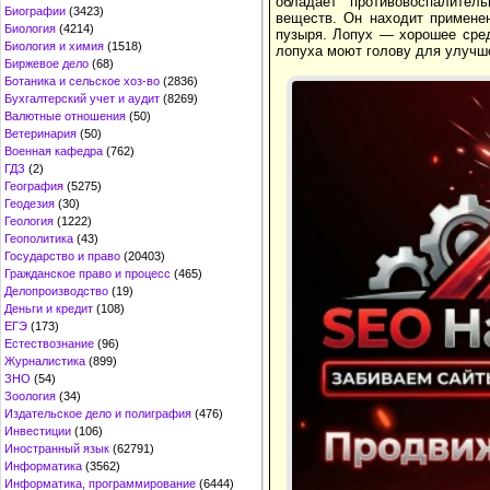
обладает противовоспалител
Биографии
(3423)
веществ. Он находит применен
Биология
(4214)
пузыря. Лопух — хорошее сред
Биология и химия
(1518)
лопуха моют голову для улучше
Биржевое дело
(68)
Ботаника и сельское хоз-во
(2836)
Бухгалтерский учет и аудит
(8269)
Валютные отношения
(50)
Ветеринария
(50)
Военная кафедра
(762)
ГДЗ
(2)
География
(5275)
Геодезия
(30)
Геология
(1222)
Геополитика
(43)
Государство и право
(20403)
Гражданское право и процесс
(465)
Делопроизводство
(19)
Деньги и кредит
(108)
ЕГЭ
(173)
Естествознание
(96)
Журналистика
(899)
ЗНО
(54)
Зоология
(34)
Издательское дело и полиграфия
(476)
Инвестиции
(106)
Иностранный язык
(62791)
Информатика
(3562)
Информатика, программирование
(6444)