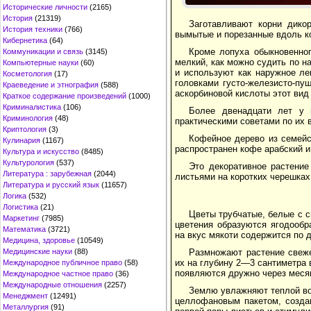
Исторические личности
(2165)
История
(21319)
Заготавливают корни дико
История техники
(766)
вымытые и порезанные вдоль к
Кибернетика
(64)
Кроме лопуха обыкновенног
Коммуникации и связь
(3145)
мелкий, как можно судить по н
Компьютерные науки
(60)
и используют как наружное ле
Косметология
(17)
головками густо-железисто-пу
Краеведение и этнография
(588)
аскорбиновой кислоты этот вид
Краткое содержание произведений
(1000)
Криминалистика
(106)
Более двенадцати лет у 
Криминология
(48)
практическими советами по их
Криптология
(3)
Кофейное дерево из семейс
Кулинария
(1167)
распространен кофе арабский и
Культура и искусство
(8485)
Культурология
(537)
Это декоративное растени
Литература : зарубежная
(2044)
листьями на коротких черешках
Литература и русский язык
(11657)
Логика
(532)
Логистика
(21)
Цветы трубчатые, белые с с
Маркетинг
(7985)
цветения образуются ягодообр
Математика
(3721)
на вкус мякоти содержится по д
Медицина, здоровье
(10549)
Медицинские науки
(88)
Размножают растение свеж
их на глубину 2—3 сантиметра 
Международное публичное право
(58)
появляются дружно через меся
Международное частное право
(36)
Международные отношения
(2257)
Землю увлажняют теплой вод
Менеджмент
(12491)
целлофановым пакетом, созда
Металлургия
(91)