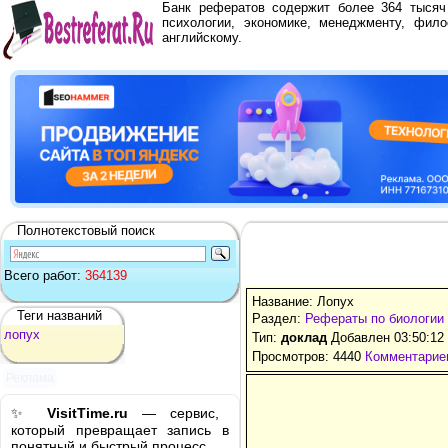
Банк рефератов содержит более 364 тыся
психологии, экономике, менеджменту, фило
английскому.
Полнотекстовый поиск
Всего работ:
364139
Название: Лопух
Теги названий
Раздел:
Рефераты по биологии
лопух
Тип:
доклад
Добавлен 03:50:12
Просмотров: 4440
Комментариев
Реклама
✨
VisitTime.ru
— сервис,
который превращает запись в
понятный и быстрый процесс.