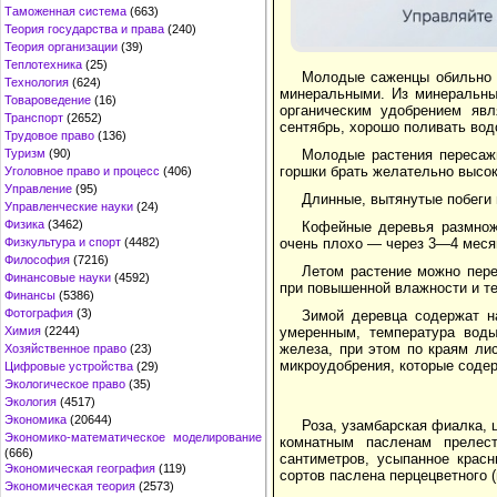
Таможенная система
(663)
Теория государства и права
(240)
Теория организации
(39)
Теплотехника
(25)
Молодые саженцы обильно п
Технология
(624)
минеральными. Из минеральны
Товароведение
(16)
органическим удобрением явл
Транспорт
(2652)
сентябрь, хорошо поливать вод
Трудовое право
(136)
Молодые растения пересажи
Туризм
(90)
горшки брать желательно высок
Уголовное право и процесс
(406)
Управление
(95)
Длинные, вытянутые побеги 
Управленческие науки
(24)
Физика
(3462)
Кофейные деревья размнож
очень плохо — через 3—4 меся
Физкультура и спорт
(4482)
Философия
(7216)
Летом растение можно перен
Финансовые науки
(4592)
при повышенной влажности и те
Финансы
(5386)
Фотография
(3)
Зимой деревца содержат н
умеренным, температура воды
Химия
(2244)
железа, при этом по краям ли
Хозяйственное право
(23)
микроудобрения, которые содер
Цифровые устройства
(29)
Экологическое право
(35)
Экология
(4517)
Экономика
(20644)
Роза, узамбарская фиалка,
Экономико-математическое моделирование
комнатным пасленам прелес
(666)
сантиметров, усыпанное крас
Экономическая география
(119)
сортов паслена перцецветного 
Экономическая теория
(2573)