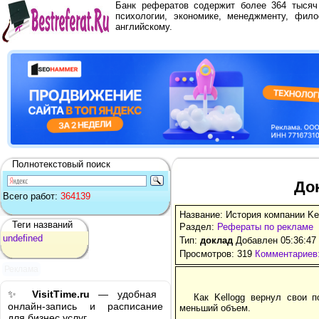
Банк рефератов содержит более 364 тыся
психологии, экономике, менеджменту, фило
английскому.
Полнотекстовый поиск
До
Всего работ:
364139
Название: История компании Ke
Теги названий
Раздел:
Рефераты по рекламе
undefined
Тип:
доклад
Добавлен 05:36:47
Просмотров: 319
Комментариев:
Реклама
✨
VisitTime.ru
— удобная
Как Kellogg вернул свои п
онлайн-запись и расписание
меньший объем.
для бизнес услуг.