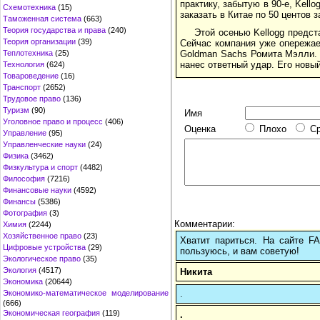
практику, забытую в 90-е, Kell
Схемотехника
(15)
заказать в Китае по 50 центов з
Таможенная система
(663)
Теория государства и права
(240)
Этой осенью Kellogg предста
Теория организации
(39)
Сейчас компания уже опережает 
Теплотехника
(25)
Goldman Sachs Ромита Мэлли. «
нанес ответный удар. Его новый
Технология
(624)
Товароведение
(16)
Транспорт
(2652)
Трудовое право
(136)
Туризм
(90)
Имя
Уголовное право и процесс
(406)
Оценка
Плохо
С
Управление
(95)
Управленческие науки
(24)
Физика
(3462)
Физкультура и спорт
(4482)
Философия
(7216)
Финансовые науки
(4592)
Финансы
(5386)
Фотография
(3)
Комментарии:
Химия
(2244)
Хозяйственное право
(23)
Хватит париться. На сайте 
Цифровые устройства
(29)
пользуюсь, и вам советую!
Экологическое право
(35)
Экология
(4517)
Никита
Экономика
(20644)
.
Экономико-математическое моделирование
(666)
Экономическая география
(119)
.