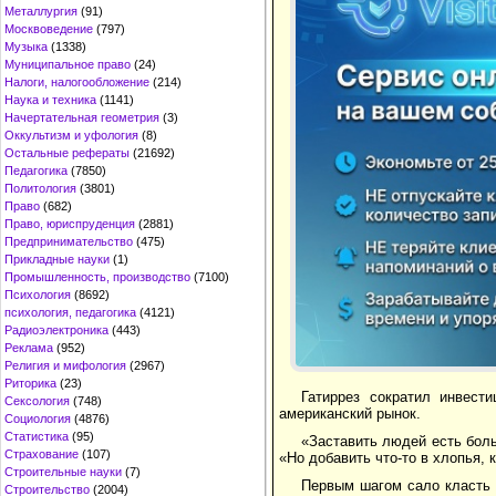
Металлургия
(91)
Москвоведение
(797)
Музыка
(1338)
Муниципальное право
(24)
Налоги, налогообложение
(214)
Наука и техника
(1141)
Начертательная геометрия
(3)
Оккультизм и уфология
(8)
Остальные рефераты
(21692)
Педагогика
(7850)
Политология
(3801)
Право
(682)
Право, юриспруденция
(2881)
Предпринимательство
(475)
Прикладные науки
(1)
Промышленность, производство
(7100)
Психология
(8692)
психология, педагогика
(4121)
Радиоэлектроника
(443)
Реклама
(952)
Религия и мифология
(2967)
Риторика
(23)
Гатиррез сократил инвест
Сексология
(748)
американский рынок.
Социология
(4876)
Статистика
(95)
«Заставить людей есть боль
Страхование
(107)
«Но добавить что-то в хлопья, 
Строительные науки
(7)
Первым шагом сало класть 
Строительство
(2004)