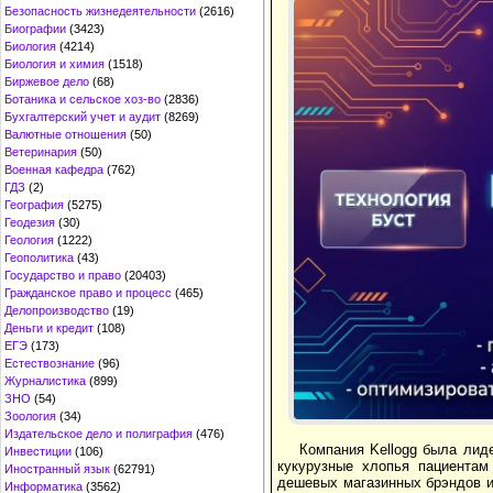
Безопасность жизнедеятельности
(2616)
Биографии
(3423)
Биология
(4214)
Биология и химия
(1518)
Биржевое дело
(68)
Ботаника и сельское хоз-во
(2836)
Бухгалтерский учет и аудит
(8269)
Валютные отношения
(50)
Ветеринария
(50)
Военная кафедра
(762)
ГДЗ
(2)
География
(5275)
Геодезия
(30)
Геология
(1222)
Геополитика
(43)
Государство и право
(20403)
Гражданское право и процесс
(465)
Делопроизводство
(19)
Деньги и кредит
(108)
ЕГЭ
(173)
Естествознание
(96)
Журналистика
(899)
ЗНО
(54)
Зоология
(34)
Издательское дело и полиграфия
(476)
Компания Kellogg была лиде
Инвестиции
(106)
кукурузные хлопья пациентам
Иностранный язык
(62791)
дешевых магазинных брэндов и
Информатика
(3562)