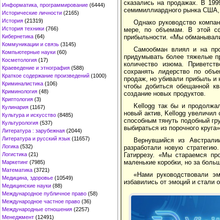
сказались на продажах. В 1999
Информатика, программирование
(6444)
семимиллиардного рынка США, а
Исторические личности
(2165)
История
(21319)
Однако руководство компан
История техники
(766)
мере, по объемам. В этой сф
прибыльности. «Мы обманывали 
Кибернетика
(64)
Коммуникации и связь
(3145)
Самообман влиял и на про
Компьютерные науки
(60)
придумывать более тяжелые пр
Косметология
(17)
количество изюма. Приветст
Краеведение и этнография
(588)
сохранять лидерство по объе
Краткое содержание произведений
(1000)
продаж, но убивали прибыль и 
Криминалистика
(106)
чтобы добиться обещанной кв
Криминология
(48)
создание новых продуктов.
Криптология
(3)
Kellogg так бы и продолжа
Кулинария
(1167)
новый актив, Kellogg увеличил
Культура и искусство
(8485)
способным тянуть подобный гру
Культурология
(537)
выбираться из порочного круга»
Литература : зарубежная
(2044)
Литература и русский язык
(11657)
Вернувшийся из Австрали
Логика
(532)
разработали новую стратегию
Гатиррезу. «Мы стараемся про
Логистика
(21)
маленькие коробки, но за боль
Маркетинг
(7985)
Математика
(3721)
«Нами руководствовали эм
Медицина, здоровье
(10549)
избавились от эмоций и стали 
Медицинские науки
(88)
Международное публичное право
(58)
Международное частное право
(36)
Международные отношения
(2257)
Менеджмент
(12491)