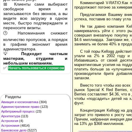
Комментарий V-RATIO:Как п
📅 Клиенты сами выбирают
продолжают погоню за химерам
свободное время и
записываются без звонков, а вы
Предлагаемая Вашему вним
видите всю загрузку в одном
успеха, поставив во главу угла
месте, быстро подтверждаете и
Не так давно компания Kell
переносите визиты.
намеревалось уйти с этого ры
🕒 Напоминания снижают
совершил внезапную покупку ко
количество пропусков, а порядок
$4.6 миллиарда. Завтраки же,
в графике экономит время
занимать не более 40% в прода
администратора.
С той поры Kellogg действи
💡
Подходит частным
упали на 2% в 2002 году и 
мастерам, студиям и
Избавившись от своей десяти
небольшим компаниям.
маркетинговые усилия на подд
✅
Начать пользоваться сервисом
платить больше за «улучшенны
производители бритв добавля
запахом.
Вместо того чтобы изо всех 
рынок Special K Red Berries,
Berries составляет $4.36, что в
Разделы
чтобы «подсадить» детей на х
Авиация и космонавтика
(304)
фунт.
Административное право
(123)
Концентрация Kellogg на д
Арбитражный процесс
(23)
затрат это привело к росту ч
Архитектура
(113)
Причем, набранная инерция дв
Астрология
(4)
на 13% до $368 миллионов.
Астрономия
(4814)
Банковское дело
(5227)