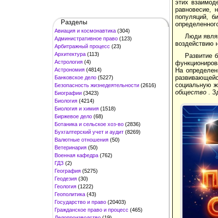
этих взаимод
равновесие, 
популяций, б
Разделы
определенног
Авиация и космонавтика
(304)
Люди явля
Административное право
(123)
воздействию 
Арбитражный процесс
(23)
Архитектура
(113)
Развитие б
Астрология
(4)
функционирова
Астрономия
(4814)
На определен
развивающей
Банковское дело
(5227)
социальную ж
Безопасность жизнедеятельности
(2616)
общество
. З
Биографии
(3423)
Биология
(4214)
Биология и химия
(1518)
Биржевое дело
(68)
Ботаника и сельское хоз-во
(2836)
Бухгалтерский учет и аудит
(8269)
Валютные отношения
(50)
Ветеринария
(50)
Военная кафедра
(762)
ГДЗ
(2)
География
(5275)
Геодезия
(30)
Геология
(1222)
Геополитика
(43)
Государство и право
(20403)
Гражданское право и процесс
(465)
Делопроизводство
(19)