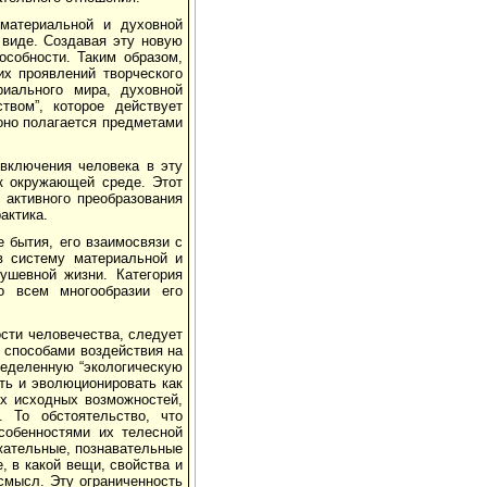
материальной и духовной
 виде. Создавая эту новую
особности. Таким образом,
их проявлений творческого
риального мира, духовной
твом”, которое действует
 оно полагается предметами
включения человека в эту
к окружающей среде. Этот
активного преобразования
актика.
 бытия, его взаимосвязи с
в систему материальной и
ушевной жизни. Категория
о всем многообразии его
ости человечества, следует
о способами воздействия на
ределенную “экологическую
ить и эволюционировать как
х исходных возможностей,
. То обстоятельство, что
собенностями их телесной
жательные, познавательные
 в какой вещи, свойства и
смысл. Эту ограниченность