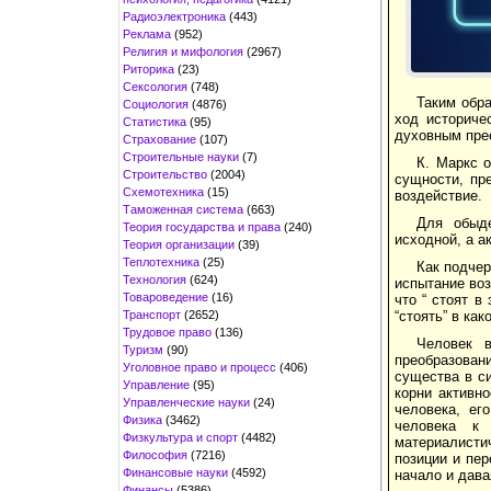
Радиоэлектроника
(443)
Реклама
(952)
Религия и мифология
(2967)
Риторика
(23)
Сексология
(748)
Таким обра
Социология
(4876)
ход историче
Статистика
(95)
духовным прео
Страхование
(107)
Строительные науки
(7)
К. Маркс о
Строительство
(2004)
сущности, пр
Схемотехника
(15)
воздействие.
Таможенная система
(663)
Для обыде
Теория государства и права
(240)
исходной, а а
Теория организации
(39)
Теплотехника
(25)
Как подчер
Технология
(624)
испытание воз
Товароведение
(16)
что “ стоят в
Транспорт
(2652)
“стоять” в ка
Трудовое право
(136)
Человек в
Туризм
(90)
преобразовани
Уголовное право и процесс
(406)
существа в с
Управление
(95)
корни активн
Управленческие науки
(24)
человека, ег
Физика
(3462)
человека к 
Физкультура и спорт
(4482)
материалисти
Философия
(7216)
позиции и пер
Финансовые науки
(4592)
начало и дава
Финансы
(5386)