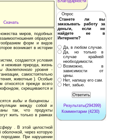
Благодарности
Опрос
Станете ли вы
Скачать
заказывать работу за
деньги, если не
найдете ее в
множества миров, подобных
Интернете?
взаимоот­ношения образуют
гообразием форм и видов
Да, в любом случае.
оторое возникает в истории
Да, но только в
случае крайней
систем, создаются условия
необходимости.
 и неживая природа, жизнь
Возможно, в
ы доклеточного уровня
-
зависимости от
анизации, самостоятельно
цены.
тения, животные ). Особые
Нет, напишу его сам.
м относятся прежде всего
Нет, забью.
енофондом, скрещиваются и
осятся
виды
и
биоценозы
.
популяции между собой и
Результаты(294399)
аны так, что продукты
Комментарии (4230)
огут жить только в рамках
осферу
. В этой целостной
 оболочкой, через которую
и породами. При нарушении