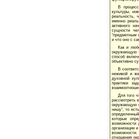
В процесс
культуры, но
реальность, 
именно реаль
активного на
сущности чел
“предметным о
и что оно с са
Как и люб
окружающую с
способ включ
объективно су
В соответс
неживой и жи
духовной кул
практики за
взаимоотноше
Для того ч
рассмотреть е
окружающую с
нишу”, то ест
определенный
которые опре
возможности 
организации и
возможности.
отношения ок