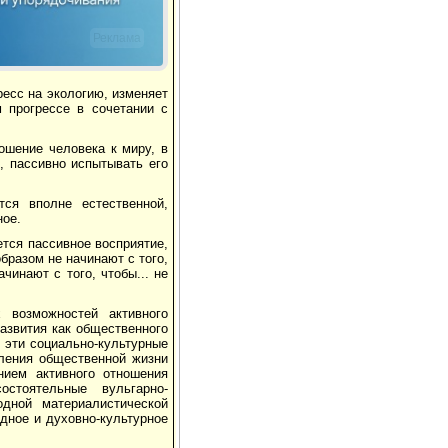
Реклама
ресс на экологию, изменяет
м прогрессе в сочетании с
ошение человека к миру, в
, пассивно испытывать его
тся вполне естественной,
ное.
ется пассивное восприятие,
бразом не начинают с того,
ачинают с того, чтобы... не
 возможностей активного
азвития как общественного
 эти социально-культурные
вления общественной жизни
нием активного отношения
стоятельные вульгарно-
одной материалистической
одное и духовно-культурное