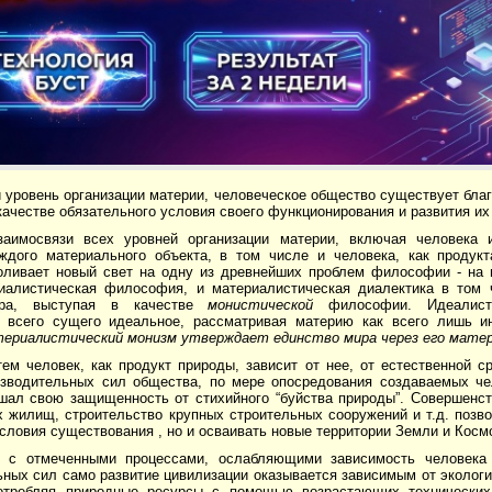
 уровень организации материи, человеческое общество существует бла
качестве обязательного условия своего функционирования и развития и
заимосвязи всех уровней организации материи, включая человека 
ждого материального объекта, в том числе и человека, как продукт
оливает новый свет на одну из древнейших проблем философии - на
иалистическая философия, и материалистическая диалектика в том ч
ира, выступая в качестве
монистической
философии. Идеалисти
 всего сущего идеальное, рассматривая материю как всего лишь ин
ериалистический монизм утверждает единство мира через его мате
ем человек, как продукт природы, зависит от нее, от естественной с
изводительных сил общества, по мере опосредования создаваемых че
шал свою защищенность от стихийного “буйства природы”. Совершенс
 жилищ, строительство крупных строительных сооружений и т.д. позво
ловия существования , но и осваивать новые территории Земли и Косм
 с отмеченными процессами, ослабляющими зависимость человека 
ных сил само развитие цивилизации оказывается зависимым от экологи
отребляя природные ресурсы с помощью возрастающих технических