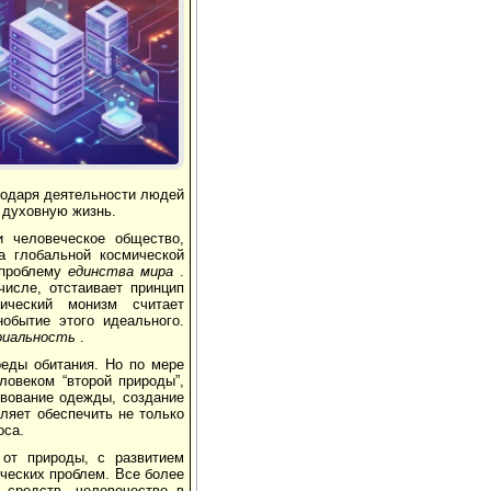
Реклама
годаря деятельности людей
х духовную жизнь.
и человеческое общество,
а глобальной космической
 проблему
единства мира
.
исле, отстаивает принцип
ческий монизм считает
обытие этого идеального.
риальность
.
реды обитания. Но по мере
ловеком “второй природы”,
твование одежды, создание
ляет обеспечить не только
оса.
от природы, с развитием
ческих проблем. Все более
 средств, человечество в