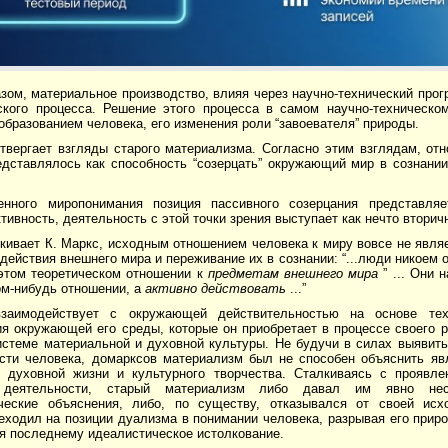
зом, материальное производство, влияя через научно-технический прог
ского процесса. Решение этого процесса в самом научно-техническо
бразованием человека, его изменения роли “завоевателя” природы.
твергает взгляды старого материализма. Согласно этим взглядам, отн
едставлялось как способность “созерцать” окружающий мир в сознании
нного миропонимания позиция пассивного созерцания представляе
ктивность, деятельность с этой точки зрения выступает как нечто вторич
кивает К. Маркс, исходным отношением человека к миру вовсе не явля
действия внешнего мира и переживание их в сознании: “...люди никоем о
 этом теоретическом отношении к
предметам внешнего мира
” ... Они н
ком-нибудь отношении, а
активно действовать
...”
заимодействует с окружающей действительностью на основе тех
я окружающей его среды, которые он приобретает в процессе своего р
истеме материальной и духовной культуры. Не будучи в силах выявить
ости человека, домарксов материализм был не способен объяснить я
о духовной жизни и культурного творчества. Сталкиваясь с проявле
деятельности, старый материализм либо давал им явно несо
ческие объяснения, либо, по существу, отказывался от своей исх
еходил на позиции дуализма в понимании человека, разрывая его прир
я последнему идеалистическое истолкование.