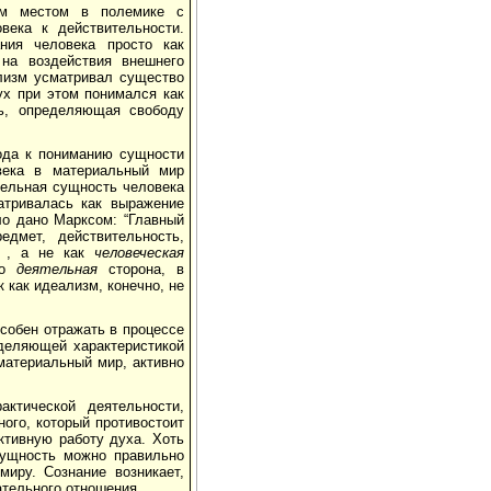
бым местом в полемике с
века к действительности.
ния человека просто как
 на воздействия внешнего
ализм усматривал существо
ух при этом понимался как
ть, определяющая свободу
ода к пониманию сущности
века в материальный мир
ятельная сущность человека
атривалась как выражение
ло дано Марксом: “Главный
дмет, действительность,
, а не как
человеческая
то
деятельная
сторона, в
 как идеализм, конечно, не
особен отражать в процессе
деляющей характеристикой
 материальный мир, активно
ктической деятельности,
ного, который противостоит
ктивную работу духа. Хоть
сущность можно правильно
миру. Сознание возникает,
ательного отношения.