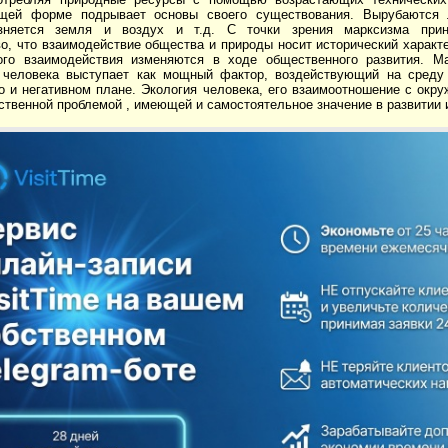
ющей форме подрывает основы своего существования. Вырубаются 
язняется земля и воздух и т.д. С точки зрения марксизма при
о, что взаимодействие общества и природы носит исторический характ
ого взаимодействия изменяются в ходе общественного развития. Ма
 человека выступает как мощный фактор, воздействующий на среду 
о и негативном плане. Экология человека, его взаимоотношение с окр
твенной проблемой , имеющей и самостоятельное значение в развитии 