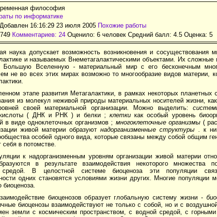
временная философия
раты по информатике
Добавлен 16:16:29 23 июля 2005
Похожие работы
2749
Комментариев: 24
Оценило: 6 человек Средний балл: 4.5 Оценка:
5
ая наука допускает возможность возникновения и сосу­ществования 
лактике и на­зываемых Внеметагалактическими объектами. Их сложные 
ю Большую Вселенную - материальный мир с его бесконечным мно
ем не во всех этих мирах возможно то многообразие видов материи, к
лактики.
ленном этапе развития Метагалактики, в рамках некоторых планетных 
ания из молекул неживой природы материальных носителей жизни, как
ровней своей материальной организации. Можно выделить:
систем
кислоты ( ДНК и РНК ) и белки ;
клетки
как особый уровень биоорг
 в виде одноклеточных организмов ;
многоклеточные организмы
( рас
изации живой материи образуют
надорганизменные структуры
. к ни
ообщества особей одного вида, которые связаны между собой общим г
 себя в потомстве.
уляции к надорганизменным уровням организации живой материи отн
бразуются в результате взаимодействия некоторого множества 
средой. В целостной системе биоценоза эти популяции связ
ности одних становятся условиями жизни других. Многие популяции м
 биоценоза.
взаимодействие биоценозов образует глобальную систему жизни -
би
чные биоценозы взаимодействуют не только с собой, но и с воздушной
мен земли с космическим пространством, с водной средой, с горным