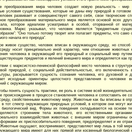
е преобразования мира человек создает новую реальность - мир 
вые условия существования, которые не даны ему природой в готовом
человек развивает и совершенствует самого себя, свои творческие сп
ное преобразование материального мира является основой всех друг
чала, которое идеализм усматривал в особой, оторванной от мате
овека. Маркс указывал, что человек является “предметным сущес
бразом”: “Оно только потому творит или полагает предметы, что само
мого начала его природа”.
ое живое существо, человек вписан в окружающую среду, но способ 
реду носит принципиально иной характер, чем отношение животных 
ения человека в окружающий его природный и социальный мир путем 
ществующих предметов и явлений внешнего мира и определяется как пр
твии с марксистско-ленинской философией место человека в структуре
вой природой, с социальной действительностью, его включенность 
ьтуры, раскрывается сущность сознания человека, его духовной и д
дает исходные ориентиры целостного представления о человеке в
ний с окружающим миром.
тобы понять сущность практики, ее роль в системе всей жизнедеятельн
е происхождение в процессе становления человека и сопоставить ее с
реду, свойственными животному миру. Животные как бы вписаны в оп
ь в тот спектр окружающих природных условий, в котором они могут ж
 биологический вид. Формы их поведения складываются на основе те
деляются строением тела животного, его естественными органами
реального взаимодействия животных с внешним миром ограничены о
 формами их приспособительного поведения, предопределяет и их отра
 Животные ощущают, воспринимают, представляют мир лишь в той мере,
ружающего мира имеют для них прямой или косвенный биологический 