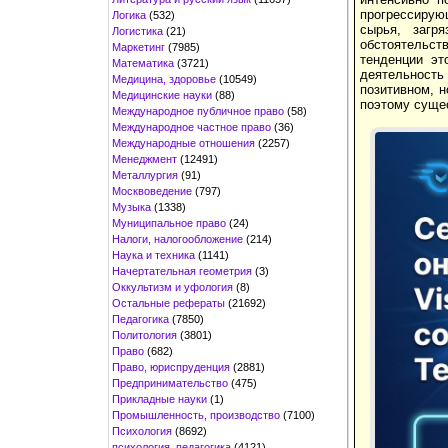
прогрессиру
Логика
(532)
сырья, загр
Логистика
(21)
обстоятельств
Маркетинг
(7985)
тенденции эт
Математика
(3721)
деятельность
Медицина, здоровье
(10549)
позитивном, н
Медицинские науки
(88)
поэтому сущес
Международное публичное право
(58)
Международное частное право
(36)
Международные отношения
(2257)
Менеджмент
(12491)
Металлургия
(91)
Москвоведение
(797)
Музыка
(1338)
Муниципальное право
(24)
Налоги, налогообложение
(214)
Наука и техника
(1141)
Начертательная геометрия
(3)
Оккультизм и уфология
(8)
Остальные рефераты
(21692)
Педагогика
(7850)
Политология
(3801)
Право
(682)
Право, юриспруденция
(2881)
Предпринимательство
(475)
Прикладные науки
(1)
Промышленность, производство
(7100)
Психология
(8692)
психология, педагогика
(4121)