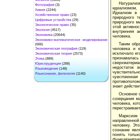
Натурали
Фотография
(3)
идеализмом, 
Химия
(2244)
Идеализм в 
Хозяйственное право
(23)
природного т
Цифровые устройства
(29)
природного м
Экологическое право
(35)
этой активнос
Экология
(4517)
внутренняя а
Экономика
(20644)
человека.
Экономико-математическое моделирование
Таким обр
(666)
человека и е
Экономическая география
(119)
исключало его
Экономическая теория
(2573)
признавалась
Этика
(889)
сверхматериа
Юриспруденция
(288)
недостаток 
Языковедение
(148)
чувствитель
Языкознание, филология
(1140)
чувственная
противоположн
знает действи
Основное о
созерцания м
человека, кот
перестраивает
Марксизм 
направленной 
человеку. Это
сознание явл
понять тольк
функционирует