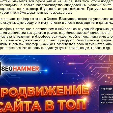
ействий меняется вся сфера жизни на Земле. Для того чтобы поддер
необходимо не только воспроизводство определенных условий обитан
иоценозов, но и некоторый уровень их разнообразия. При уменьшени
о уровня вся биосфера начинает вырождаться.
ются частью сферы жизни на Земле. Благодаря постоянно увеличиваю
на окружающую среду они могут внести и вносят возмущения в динамик
иосферы, связанное с появлением в ней все новых уровней организаци
ния и эволюции как целого в рамках еще более широкой целостности -
ном этапе развития в биосфере возникают особые популяции живых с
ся орудийной деятельности трансформируют биологические формы
изнь. В рамках биосферы начинает развиваться особый тип материаль
десь тоже возникают особые подструктуры - семья, нации, классы и др..