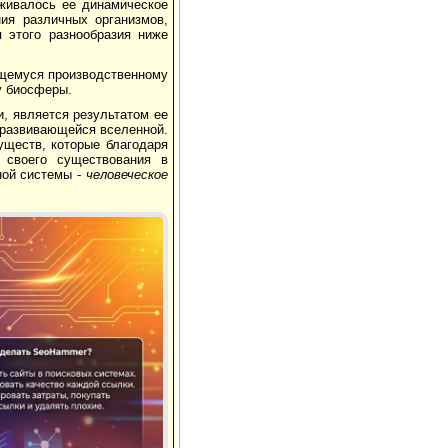
живалось ее динамическое
ия различных организмов,
я этого разнообразия ниже
щемуся производственному
у биосферы.
и, является результатом ее
 развивающейся вселенной.
уществ, которые благодаря
 своего существования в
ной системы -
человеческое