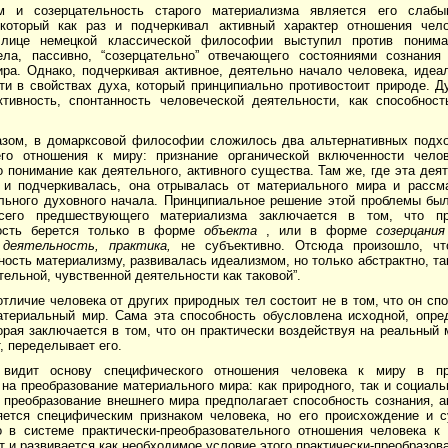
зм и созерцательность старого материализма является его сла
который как раз и подчеркивал активный характер отношения чело
лице немецкой классической философии выступил против понима
ела, пассивно, “созерцательно” отвечающего состояниями сознания
ира. Однако, подчеркивая активное, деятельно начало человека, иде
ти в свойствах духа, который принципиально противостоит природе. Д
ктивность, спонтанность человеческой деятельности, как способнос
азом, в домарксовой философии сложилось два альтернативных подх
го отношения к миру: признание органической включенности чело
 понимание как деятельного, активного существа. Там же, где эта де
 и подчеркивалась, она отрывалась от материального мира и рассм
льного духовного начала. Принципиальное решение этой проблемы бы
всего предшествующего материализма заключается в том, что пре
ность берется только в форме
объекта
, или в форме
созерцания
 деятельность, практика,
не субъективно. Отсюда произошло, ч
ость материализму, развивалась идеализмом, но только абстрактно, так
тельной, чувственной деятельности как таковой”.
тличие человека от других природных тел состоит не в том, что он сп
атериальный мир. Сама эта способность обусловлена исходной, опре
орая заключается в том, что он практически воздействуя на реальный
, переделывает его.
видит основу специфического отношения человека к миру в пра
на преобразование материального мира: как природного, так и социаль
 преобразование внешнего мира предполагает способность сознания, а
яется специфическим признаком человека, но его происхождение и 
о в системе практически-преобразовательного отношения человека к 
 и развивается как необходимое условие этого практически-преобразов