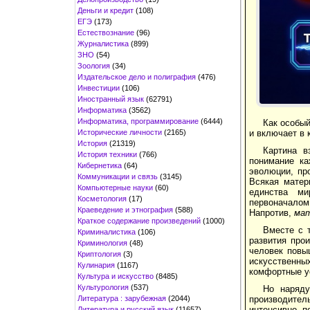
Деньги и кредит
(108)
ЕГЭ
(173)
Естествознание
(96)
Журналистика
(899)
ЗНО
(54)
Зоология
(34)
Издательское дело и полиграфия
(476)
Инвестиции
(106)
Иностранный язык
(62791)
Информатика
(3562)
Информатика, программирование
(6444)
Как особый
Исторические личности
(2165)
и включает в 
История
(21319)
Картина в
История техники
(766)
понимание ка
Кибернетика
(64)
эволюции, пр
Коммуникации и связь
(3145)
Всякая матер
Компьютерные науки
(60)
единства м
Косметология
(17)
первоначалом
Краеведение и этнография
(588)
Напротив,
мат
Краткое содержание произведений
(1000)
Вместе с т
Криминалистика
(106)
развития про
Криминология
(48)
человек повы
Криптология
(3)
искусственных
Кулинария
(1167)
комфортные ус
Культура и искусство
(8485)
Культурология
(537)
Но наряду
Литература : зарубежная
(2044)
производитель
интенсивно п
Литература и русский язык
(11657)