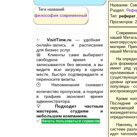
Название: Со
Теги названий
Раздел:
Рефе
философия
современный
Тип:
реферат
Просмотров: 
Реклама
Современн
нашей Метага
✨
VisitTime.ru
— удобная
многоярусну
онлайн-запись и расписание
материи. Прич
для бизнес услуг.
нашей Метага
📅 Клиенты сами выбирают
На опреде
свободное время и
для формиров
записываются без звонков, а вы
имеет ряд у
видите всю загрузку в одном
нуклеиновые 
месте, быстро подтверждаете и
существующий
переносите визиты.
уровни орган
🕒 Напоминания снижают
популяции
- с
воспроизводят
количество пропусков, а порядок
в графике экономит время
Кроме поп
администратора.
Последние о
💡
Подходит частным
окружающей 
мастерам, студиям и
жизнедеятель
небольшим компаниям.
определенного
✅
Начать пользоваться сервисом
Наконец, 
системе разли
идет теплооб