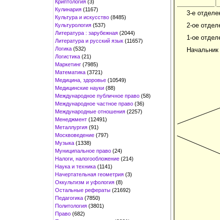
Криптология
(3)
Кулинария
(1167)
3-е отделе
Культура и искусство
(8485)
2-ое отдел
Культурология
(537)
Литература : зарубежная
(2044)
1-ое отдел
Литература и русский язык
(11657)
Логика
(532)
Начальник
Логистика
(21)
Маркетинг
(7985)
Математика
(3721)
Медицина, здоровье
(10549)
Медицинские науки
(88)
Международное публичное право
(58)
Международное частное право
(36)
Международные отношения
(2257)
Менеджмент
(12491)
Металлургия
(91)
Москвоведение
(797)
Музыка
(1338)
Муниципальное право
(24)
Налоги, налогообложение
(214)
Наука и техника
(1141)
Начертательная геометрия
(3)
Оккультизм и уфология
(8)
Остальные рефераты
(21692)
Педагогика
(7850)
Политология
(3801)
Право
(682)