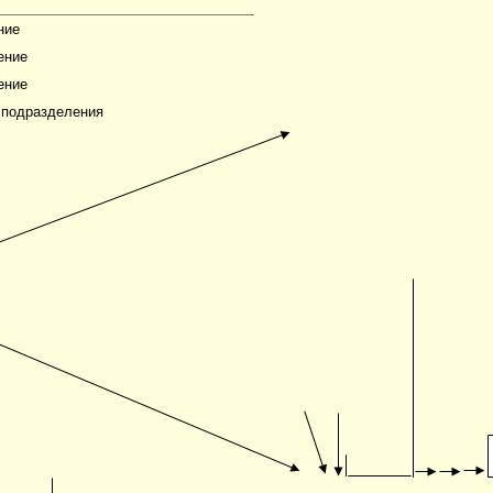
ние
ение
ение
 подразделения