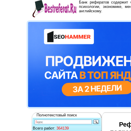
Банк рефератов содержит
психологии, экономике, ме
английскому.
Полнотекстовый поиск
Реф
Всего работ:
364139