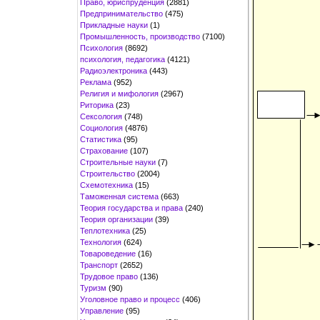
Право, юриспруденция
(2881)
Предпринимательство
(475)
Прикладные науки
(1)
Промышленность, производство
(7100)
Психология
(8692)
психология, педагогика
(4121)
Радиоэлектроника
(443)
Реклама
(952)
Религия и мифология
(2967)
Риторика
(23)
Сексология
(748)
Социология
(4876)
Статистика
(95)
Страхование
(107)
Строительные науки
(7)
Строительство
(2004)
Схемотехника
(15)
Таможенная система
(663)
Теория государства и права
(240)
Теория организации
(39)
Теплотехника
(25)
Технология
(624)
Товароведение
(16)
Транспорт
(2652)
Трудовое право
(136)
Туризм
(90)
Уголовное право и процесс
(406)
Управление
(95)