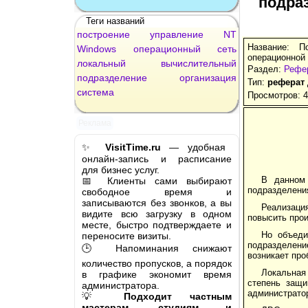
подра
Теги названий
построение
управление
NT
Название: П
Windows
операционный
сеть
операционной
локальный
вычислительный
Раздел:
Рефе
подразделение
организация
Тип:
реферат
система
Просмотров: 
Реклама
✨
VisitTime.ru
— удобная
онлайн-запись и расписание
для бизнес услуг.
В данном 
📅 Клиенты сами выбирают
подразделени
свободное время и
записываются без звонков, а вы
Реализаци
видите всю загрузку в одном
повысить прои
месте, быстро подтверждаете и
Но объеди
переносите визиты.
подразделение
🕒 Напоминания снижают
возникает пр
количество пропусков, а порядок
Локальная
в графике экономит время
степень защи
администратора.
администратор
💡
Подходит частным
мастерам, студиям и