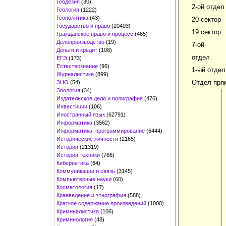
Геодезия
(30)
2-ой отдел
Геология
(1222)
Геополитика
(43)
20 сектор
Государство и право
(20403)
19 сектор
Гражданское право и процесс
(465)
Делопроизводство
(19)
7-ой
Деньги и кредит
(108)
отдел
ЕГЭ
(173)
Естествознание
(96)
1-ый отдел
Журналистика
(899)
Отдел пря
ЗНО
(54)
Зоология
(34)
Издательское дело и полиграфия
(476)
Инвестиции
(106)
Иностранный язык
(62791)
Информатика
(3562)
Информатика, программирование
(6444)
Исторические личности
(2165)
История
(21319)
История техники
(766)
Кибернетика
(64)
Коммуникации и связь
(3145)
Компьютерные науки
(60)
Косметология
(17)
Краеведение и этнография
(588)
Краткое содержание произведений
(1000)
Криминалистика
(106)
Криминология
(48)