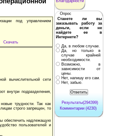
 операционной
Благодарности
Опрос
Станете ли вы
изации под управлением
заказывать работу за
деньги, если не
найдете ее в
Интернете?
Скачать
Да, в любом случае.
Да, но только в
случае крайней
необходимости.
Возможно, в
зависимости от
цены.
Нет, напишу его сам.
ной вычислительной сети
Нет, забью.
рот внутри подразделения,
Результаты(294399)
новые трудности. Так как
 лицам строго запрещен, то
Комментарии (4230)
обы обеспечить надлежащую
удобство пользователей и