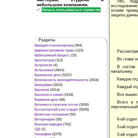
ЛВС подр
небольшим компаниям.
исследование
✅
Начать пользоваться сервисом
основе прове
защиты данны
Разделы
Авиация и космонавтика
(304)
Административное право
(123)
Рассмотри
Арбитражный процесс
(23)
Во главе п
Архитектура
(113)
Астрология
(4)
В состав 
Астрономия
(4814)
начальнику.
Банковское дело
(5227)
Каждое отд
Безопасность жизнедеятельности
(2616)
Биографии
(3423)
Каждый отд
Биология
(4214)
Все вышеск
Биология и химия
(1518)
Биржевое дело
(68)
Всего в п
Ботаника и сельское хоз-во
(2836)
персональный
Бухгалтерский учет и аудит
(8269)
Валютные отношения
(50)
6-ой отдел
Ветеринария
(50)
Военная кафедра
(762)
5-ый отдел
ГДЗ
(2)
География
(5275)
3-ий отдел