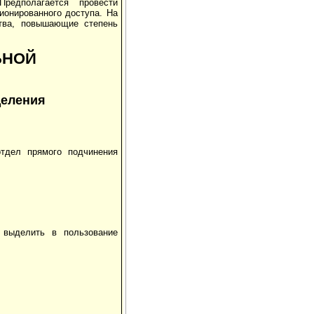
редполагается провести
ионированного доступа. На
тва, повышающие степень
ЬНОЙ
деления
отдел прямого подчинения
 выделить в пользование