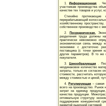
1.
Информационная
. Че
участникам производства объ
качестве тех товаров и услуг, 
Стихийно протекающие 
перерабатывающий колоссальн
хозяйственному пространству,
собственное производство с м
2.
Посредническая.
Экон
разделения труда должны на
практически невозможно опре
экономическая связь между к
экономике с достаточно раз
поставщика (с точки зрения к
других параметров). В то же
покупателя.
3.
Ценообразующая
. По
неодинаковое количество мате
затраты, только их согласен 
стоимости, рассчитать котору
между стоимостью и ценой, чут
4.
Регулирующая
– самая 
всего на производство. Рынок
затрат на единицу продукции
качества продукции. Межотрас
оптимальную структуру эконом
поддержание конкурентной ср
развитой рыночной системой.