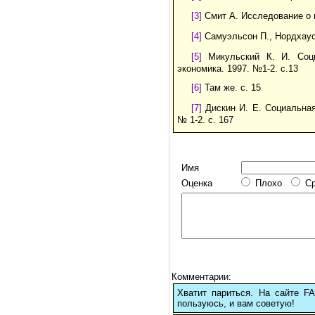
[3]
Смит А. Исследование о п
[4]
Самуэльсон П., Нордхаус 
[5]
Микульский К. И. Соци
экономика. 1997. №1-2. с.13
[6]
Там же. с. 15
[7]
Дискин И. Е. Социальная
№ 1-2. с. 167
Имя
Оценка
Плохо
С
Комментарии:
Хватит париться. На сайте 
пользуюсь, и вам советую!