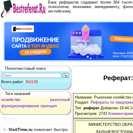
Банк рефератов содержит более 364 тыся
психологии, экономике, менеджменту, фило
английскому.
Полнотекстовый поиск
Реферат:
Всего работ:
364139
Теги названий
Название: Рыночное хозяйство 
хозяйство
рыночный
Раздел:
Рефераты по предприн
функционирование
принцип
Тип:
реферат
Добавлен 19:44:1
Просмотров: 2743
Комментариев
Реклама
МИНИСТЕРСТВО ОБРА
✨
VisitTime.ru
помогает быстро
ДАЛЬНЕВОСТОЧНА