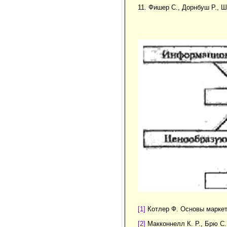
11. Фишер С., Дорнбуш Р., Ш
[1]
Котлер Ф. Основы маркети
[2]
Макконнелл К. Р., Брю С. 