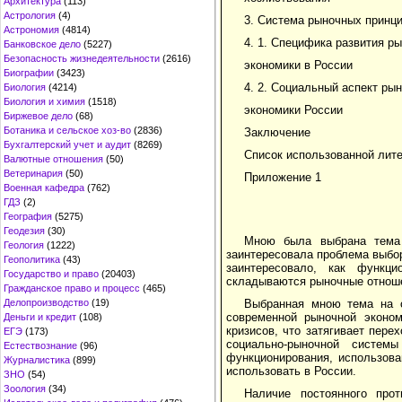
Архитектура
(113)
Астрология
(4)
3. Система рыночных принц
Астрономия
(4814)
4. 1. Специфика развития р
Банковское дело
(5227)
Безопасность жизнедеятельности
(2616)
экономики в России
Биографии
(3423)
4. 2. Социальный аспект ры
Биология
(4214)
Биология и химия
(1518)
экономики России
Биржевое дело
(68)
Ботаника и сельское хоз-во
(2836)
Заключение
Бухгалтерский учет и аудит
(8269)
Список использованной лит
Валютные отношения
(50)
Ветеринария
(50)
Приложение 1
Военная кафедра
(762)
ГДЗ
(2)
География
(5275)
Геодезия
(30)
Мною была выбрана тема 
Геология
(1222)
заинтересовала проблема выбо
Геополитика
(43)
заинтересовало, как функц
Государство и право
(20403)
складываются рыночные отноше
Гражданское право и процесс
(465)
Делопроизводство
(19)
Выбранная мною тема на с
современной рыночной эконо
Деньги и кредит
(108)
кризисов, что затягивает пер
ЕГЭ
(173)
социально-рыночной систем
Естествознание
(96)
функционирования, использова
Журналистика
(899)
использовать в России.
ЗНО
(54)
Зоология
(34)
Наличие постоянного про