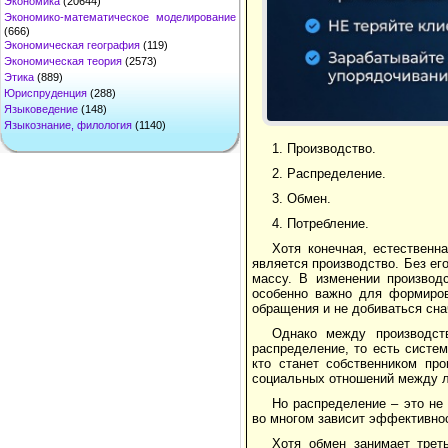
Экономика
(20644)
Экономико-математическое моделирование
(666)
Экономическая география
(119)
Экономическая теория
(2573)
Этика
(889)
Юриспруденция
(288)
Языковедение
(148)
Языкознание, филология
(1140)
1. Производство.
2. Распределение.
3. Обмен.
4. Потребление.
Хотя конечная, естественн
является производство. Без ег
массу. В изменении производ
особенно важно для формиров
обращения и не добиваться сна
Однако между производст
распределение, то есть систе
кто станет собственником пр
социальных отношений между л
Но распределение – это не 
во многом зависит эффективнос
Хотя обмен занимает трет