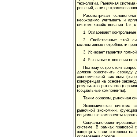
технологии. Рыночная система 
решений, а не централизованно
Рассматривая основопола
необходимо учитывать и аргу
системе хозяйствования. Так, с
1. Ослабевают контрольные 
2. Свойственные этой си
коллективные потребности преп
3. Исчезает гарантия полной
4. Рыночные отношения не 
Поэтому остро стоит вопро
должен обеспечить свободу д
экономической системы (рыно
конкуренции на основе законо
результатов рыночного (перви
(социальные компоненты).
Таким образом, рыночная с
Экономическая система со
рыночной экономики, функцио
социальные компоненты гарант
Социально-ориентированна
системе. В рамках правовой 
защищать свои интересы на о
образования союзов.