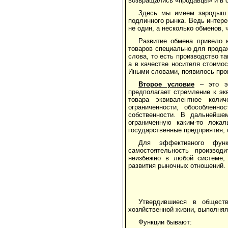
возвращались «продавцы» и в с
Здесь мы имеем зародыш 
подлинного рынка. Ведь интере
не один, а несколько обменов, 
Развитие обмена привело 
товаров специально для прода
слова, то есть производство т
а в качестве носителя стоимо
Иными словами, появилось прои
Второе условие
– это э
предполагает стремление к экв
товара эквивалентное коли
ограниченности, обособленно
собственности. В дальнейше
ограниченную каким-то локал
государственные предприятия, 
Для эффективного функ
самостоятельность производи
неизбежно в любой системе,
развития рыночных отношений.
Утвердившиеся в общест
хозяйственной жизни, выполняя
Функции бывают: