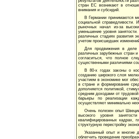
результатов деятельности раз
стран ЕС возникают в отноше
внимания и субсидий.
В Германии принимаются ме
социальной справедливости. И
рыночных начал из-за высок
уменьшение уровня занятости.
различных стадиях развития эк
учетом происшедших изменений
Для продвижения в деле 
различных зарубежных стран и 
согласиться, что полное сле
существенными различиями соци
В 80-х годах законы о ко
созданию широкого слоя мелки
участием в экономике мог обе
в стране и формирование сред
дополняется политикой, стиму
средним доходами от трудовой
барьеры по реализации каж
осуществляют минимально необ
Очень полезен опыт Швеци
высокого уровня занятост
квалифицированных кадрах, пл
структурную перестройку эконо
Указанный опыт и многие 
облегчить проведение преобраз