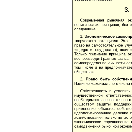
3.
Современная рыночная эк
политических принципов, без 
следующие.
1.
Экономическое самоопр
творческого потенциала. Это 
право на самостоятельное улу
«щедрот» государства), возмо
Только признание принципа эк
воспроизводит) равные шансы 
самоопределение личности ест
том числе и на предпринимате
общества».
2.
Право быть собствен
Наличие максимального числа 
Собственность в условиях
имущественной ответственно
необходимость ее постоянного
обществом защиты, поддержк
применение объектов собстве
идеологизированное деление с
хозяйствования только по их 
экономическое соревнование
самодвижения рыночной эконом