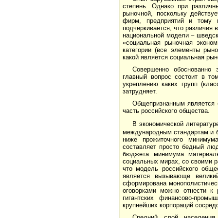
степень. Однако при различн
рыночной, поскольку действу
фирм, предприятий и тому п
подчеркивается, что различия
национальной модели – шведско
«социальная рыночная эконом
категории (все элементы рын
какой является социальная рын
Совершенно обоснованно э
главный вопрос состоит в то
укреплению каких групп (клас
затрудняет.
Общепризнанным является о
часть российского общества.
В экономической литератур
международным стандартам и б
ниже прожиточного минимума
составляет просто бедный люд
бюджета минимума материаль
социальных мирах, со своими р
что модель российского обще
является вызывающе велики
сформирована монополистическ
оговорками можно отнести к 
гигантских финансово-промы
крупнейших корпораций сосредо
Средний слой населения