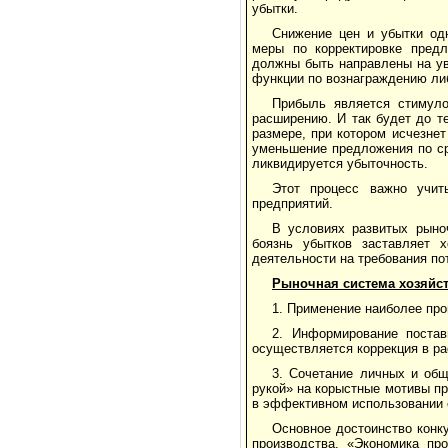
убытки.
Снижение цен и убытки од
меры по корректировке предл
должны быть направлены на ув
функции по вознаграждению либ
Прибыль является стимуло
расширению. И так будет до т
размере, при котором исчезне
уменьшение предложения по ср
ликвидируется убыточность.
Этот процесс важно учит
предприятий.
В условиях развитых рыно
боязнь убытков заставляет 
деятельности на требования по
Рыночная система хозяйст
1. Применение наиболее про
2. Информирование поста
осуществляется коррекция в р
3. Сочетание личных и общ
рукой» на корыстные мотивы пр
в эффективном использовании 
Основное достоинство конк
производства. «Экономика пр