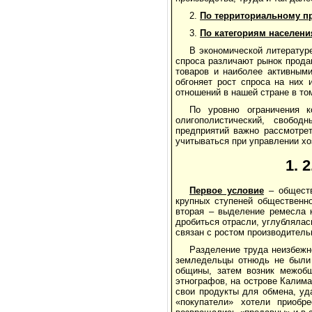
2.
По территориальному п
3.
По категориям населени
В экономической литератур
спроса различают рынок прода
товаров и наиболее активными
обгоняет рост спроса на них
отношений в нашей стране в том
По уровню ограничения к
олигополистический, свобод
предприятий важно рассмотре
учитываться при управлении х
1. 
Первое условие
– общест
крупных ступеней общественно
вторая – выделение ремесла к
дробиться отрасли, углублялас
связан с ростом производитель
Разделение труда неизбежн
земледельцы отнюдь не были 
общины, затем возник межоб
этнографов, на острове Калим
свои продукты для обмена, уд
«покупатели» хотели приобр