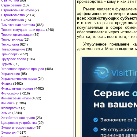
Статистика
(95)
производства – кому и как эти 
Страхование
(107)
Рынок является фундамент
Строительные науки
(7)
эффективности на микро- и ма
Строительство
(2004)
всех хозяйствующих субъект
Схемотехника
(15)
и о том, что рынок представл
Таможенная система
(663)
покупателями в сфере обмена
Теория государства и права
(240)
обеспечивается через использо
Теория организации
(39)
убытки, то есть всего того, чт
Теплотехника
(25)
Углубленное понимание ка
Технология
(624)
деятельности. Можно выделить
Товароведение
(16)
Транспорт
(2652)
Трудовое право
(136)
Туризм
(90)
Уголовное право и процесс
(406)
Управление
(95)
Управленческие науки
(24)
Физика
(3462)
Физкультура и спорт
(4482)
Философия
(7216)
Финансовые науки
(4592)
Финансы
(5386)
Фотография
(3)
Химия
(2244)
Хозяйственное право
(23)
Цифровые устройства
(29)
Экологическое право
(35)
Экология
(4517)