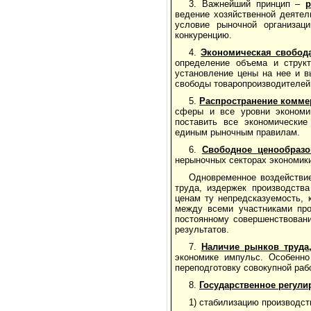
3. Важнейший принцип –
ведение хозяйственной деятел
условие рыночной организаци
конкуренцию.
4.
Экономическая свобод
определение объема и структ
установление цены на нее и в
свободы товаропроизводителей
5.
Распространение коммер
сферы и все уровни экономи
поставить все экономические
единым рыночным правилам.
6.
Свободное ценообразо
нерыночных секторах экономики 
Одновременное воздействи
труда, издержек производств
ценам ту непредсказуемость, 
между всеми участниками про
постоянному совершенствовани
результатов.
7.
Наличие рынков труда
экономике импульс. Особенно
переподготовку совокупной раб
8.
Государственное регул
1) стабилизацию производст