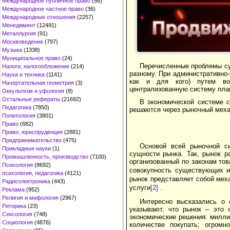
Международное публичное право
(58)
Международное частное право
(36)
Международные отношения
(2257)
Менеджмент
(12491)
Металлургия
(91)
Москвоведение
(797)
Музыка
(1338)
Муниципальное право
(24)
Перечисленные проблемы су
Налоги, налогообложение
(214)
разному. При административно-
Наука и техника
(1141)
как и для кого) путем воз
Начертательная геометрия
(3)
централизованную систему пла
Оккультизм и уфология
(8)
Остальные рефераты
(21692)
В экономической системе с
Педагогика
(7850)
решаются через рыночный механ
Политология
(3801)
Право
(682)
Право, юриспруденция
(2881)
Предпринимательство
(475)
Основой всей рыночной с
Прикладные науки
(1)
сущности рынка. Так, рынок р
Промышленность, производство
(7100)
организованный по законам тов
Психология
(8692)
совокупность существующих и
психология, педагогика
(4121)
рынок представляет собой меха
Радиоэлектроника
(443)
услуги
[2]
.
Реклама
(952)
Религия и мифология
(2967)
Интересно высказались о 
Риторика
(23)
указывают, что рынок – это 
Сексология
(748)
экономические решения: милли
Социология
(4876)
количестве покупать; огром