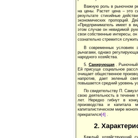
Важную роль в рыночном р
на цены. Растет цена – это с
результате стихийные действ
экономических пропорций. Д
«Предприниматель имеет в ви
этом случае он невидимой рук
свои собственные интересы, он
сознательно стремится служит
В современных условиях э
рычагами, однако регулирующа
народного хозяйства.
5.
Санирующая
. Рыночный
Ей присуще социальное рассл
очищает общественное произво
напротив, дает зеленый св
повышается средний уровень ус
По свидетельству П. Самуэ
свою деятельность в течение 
лет. Нередко гибнут в конк
производства и капитала 
капиталистическом мире монопо
прекратился
[4]
.
2. Характер
Каждый хозяйствующий су