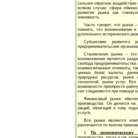
сильное обратное воздействие 
всяком случае, сфера обмена 
развитие рынка как совокуп
значимость.
Часто говорят, что рынок 
помнить, что возникновение и
длительного исторического раз
Субъектами развитого 
предпринимательские организац
Становление рынка – это
возникновения являются разде
свобода предпринимательства 
взаимосвязанные элементы, так
ценных бумаг, валюты, дене
природных ресурсов, рынок к
технологий, рынок услуг. Вс
возможности приобрести рабоч
сил соединяются при помощи к
Финансовый рынок обеспе
производства. Он делится на 
(акций, облигаций и тому под
услуги.
Все рынки являются комп
различаются по многим признак
1.
По экономическому 
производства, труда и так дале