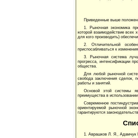
Приведенные выше положен
1. Рыночная экономика пр
которой взаимодействие всех х
для кого производить) обеспеч
2. Отличительной особе
приспосабливаться к изменения
3. Рыночная система лучш
прогресса, интенсификации пр
общества.
Для любой рыночной систем
свобода заключения сделок, п
работы и занятий.
Основой этой системы яв
преимущества в использовании
Современное постиндустри
ориентируемой рыночной экон
гарантируются законодательст
Спи
1. Аврашков Л. Я., Адамчук 