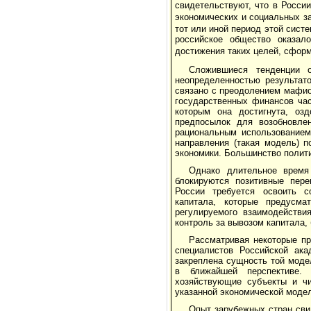
свидетельствуют, что в Росси
экономических и социальных з
тот или иной период этой сист
российское общество оказал
достижения таких целей, сфор
Сложившиеся тенденции о
неопределенностью результат
связано с преодолением мафио
государственных финансов ча
которым она достигнута, оз
предпосылок для возобновлен
рациональным использованием
направления (такая модель) п
экономики. Большинство полити
Однако длительное время
блокируются позитивные пере
России требуется освоить 
капитала, которые предусма
регулируемого взаимодействи
контроль за вывозом капитала, 
Рассматривая некоторые п
специалистов Российской ак
закреплена сущность той моде
в ближайшей перспективе.
хозяйствующие субъекты и чи
указанной экономической моде
Опыт зарубежных стран сви