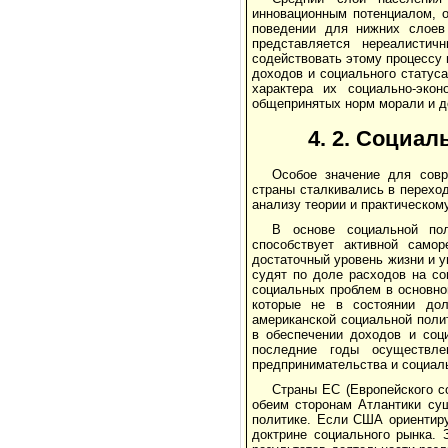
инновационным потенциалом, 
поведении для нижних слоев
представляется нереалисти
содействовать этому процессу 
доходов и социального статуса
характера их социально-эко
общепринятых норм морали и д
4. 2. Социа
Особое значение для совр
страны сталкивались в перехо
анализу теории и практическо
В основе социальной пол
способствует активной само
достаточный уровень жизни и у
судят по доле расходов на с
социальных проблем в основно
которые не в состоянии до
американской социальной поли
в обеспечении доходов и соц
последние годы осуществле
предпринимательства и социаль
Страны ЕС (Европейского с
обеим сторонам Атлантики сущ
политике. Если США ориентиру
доктрине социального рынка. 