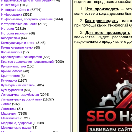
Издательское дело и полиграфия
(476)
выдвигает перед всеми хозяйс
Инвестиции
(106)
1.
Что производить
– это
Иностранный язык
(62791)
количестве и когда должны быт
Информатика
(3562)
Информатика, программирование
(6444)
2.
Как производить
, или 
Исторические личности
(2165)
при помощи каких технологий б
История
(21319)
3.
Для кого производить
История техники
(766)
количестве будет располаг
Кибернетика
(64)
национального продукта, его д
Коммуникации и связь
(3145)
Компьютерные науки
(60)
Косметология
(17)
Краеведение и этнография
(588)
Краткое содержание произведений
(1000)
Криминалистика
(106)
Криминология
(48)
Криптология
(3)
Кулинария
(1167)
Культура и искусство
(8485)
Культурология
(537)
Литература : зарубежная
(2044)
Литература и русский язык
(11657)
Логика
(532)
Логистика
(21)
Маркетинг
(7985)
Математика
(3721)
Медицина, здоровье
(10549)
Медицинские науки
(88)