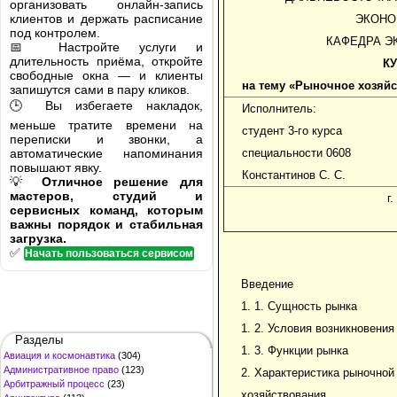
организовать онлайн-запись
клиентов и держать расписание
ЭКОНО
под контролем.
КАФЕДРА Э
📅 Настройте услуги и
длительность приёма, откройте
К
свободные окна — и клиенты
на тему «Рыночное хозяй
запишутся сами в пару кликов.
🕒 Вы избегаете накладок,
Исполнитель:
меньше тратите времени на
студент 3-го курса
переписки и звонки, а
автоматические напоминания
специальности 0608
повышают явку.
Константинов С. С.
💡
Отличное решение для
мастеров, студий и
г
сервисных команд, которым
важны порядок и стабильная
загрузка.
✅
Начать пользоваться сервисом
Введение
1. 1. Сущность рынка
1. 2. Условия возникновения
Разделы
1. 3. Функции рынка
Авиация и космонавтика
(304)
Административное право
(123)
2. Характеристика рыночной
Арбитражный процесс
(23)
хозяйствования