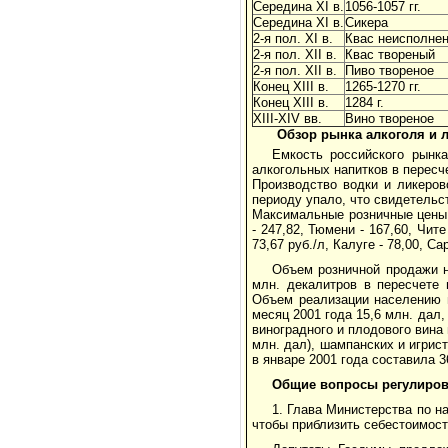
Середина XI в.
1056-1057 гг.
Середина XI в.
Сикера
2-я пол. XI в.
Квас неисполне
2-я пол. XII в.
Квас твореный
2-я пол. XII в.
Пиво твореное
Конец XIII в.
1265-1270 гг.
Конец XIII в.
1284 г.
XIII-XIV вв.
Вино твореное
Обзор рынка алкоголя и 
Емкость российского рынк
алкогольных напитков в пересч
Производство водки и ликеро
периоду упало, что свидетельс
Максимальные розничные цены в
- 247,82, Тюмени - 167,60, Чит
73,67 руб./л, Калуге - 78,00, Са
Объем розничной продажи н
млн. декалитров в пересчете
Объем реализации населению 
месяц 2001 года 15,6 млн. дал
виноградного и плодового вина в
млн. дал), шампанских и игрист
в январе 2001 года составила 3
Общие вопросы регулиров
1. Глава Министерства по на
чтобы приблизить себестоимост