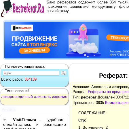
Банк рефератов содержит более 364 тыся
психологии, экономике, менеджменту, фило
английскому.
Полнотекстовый поиск
Реферат:
Всего работ:
364139
Название: Алкоголь и ликеров
Теги названий
Раздел:
Рефераты по предприн
ликероводочный
алкоголь
изделие
Тип:
реферат
Добавлен 00:47:2
Просмотров: 3635
Комментариев
Реклама
СОДЕРЖАНИЕ:
✨
VisitTime.ru
— удобная
Стр:
онлайн-запись и расписание
1. Вступление. 2