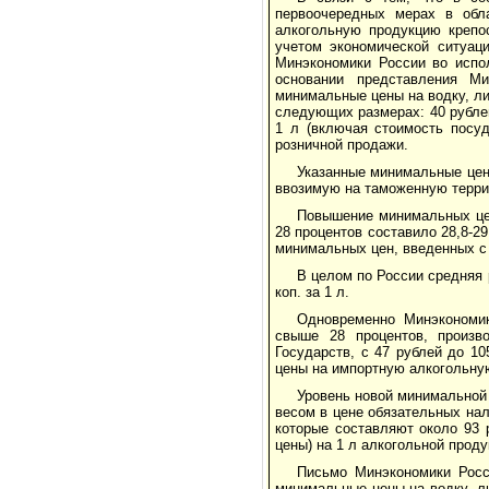
первоочередных мерах в обл
алкогольную продукцию крепо
учетом экономической ситуац
Минэкономики России во испо
основании представления М
минимальные цены на водку, л
следующих размерах: 40 рублей 
1 л (включая стоимость посу
розничной продажи.
Указанные минимальные цен
ввозимую на таможенную терри
Повышение минимальных це
28 процентов составило 28,8-2
минимальных цен, введенных с 
В целом по России средняя 
коп. за 1 л.
Одновременно Минэкономи
свыше 28 процентов, произ
Государств, с 47 рублей до 1
цены на импортную алкогольную
Уровень новой минимальной
весом в цене обязательных нал
которые составляют около 93 
цены) на 1 л алкогольной проду
Письмо Минэкономики Росс
минимальные цены на водку, л