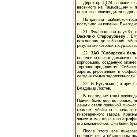
Директор ЦСМ направил н
ввозимого на Тамбовщину и п
спиртного производится подпол
По данным Тамбовской госн
поступило ни копейки! Ежегодн
21. Федеральная служба н
Василию Стародубцеву
. Ему
возглавляя до избрания губе
результате которых государств
22.
ЗАО "Сибирский баль
пополнило список должников п
корпорацию, созданную бизне
торговое предприятие "Сибирск
зарегистрированным в оффшор
сегодня сумма задолженности 
23. В Бугульме (Татария)
Владимир Локтев.
В последние годы руковод
Причин было две: во-первых, л
деньги стали причиной множес
громких убийства: сначала 
пивоваренного завода "Красн
заместителя директора
агрофи
его компаньонов. Они были бук
После этого все ликеров
предприятия и объединены п