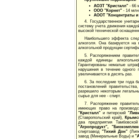
АОЗТ "Кристалл"
- 66 
ООО "Корнет"
- 14 млн.
АООТ "Концентраты и
4. Государственное унитар
систему учета движения каждой
высокой технической оснащенн
Наибольшего эффекта след
алкоголя. Она базируется на 
алкогольной продукции сертиф
5. Распоряжением правите
каждой единицы алкогольно
Гарантированы немалые штраф
нарушения в течение одного 
увеличивается в десять раз.
6. За последние три года 
постановлений правительства
разрешило некоторым легальн
сырье для нее - спирт.
7. Распоряжение правител
имеющих право на производс
"Кристалл"
и питерский
"Лив
(Ставропольский край),
Крымс
два предприятия Тамбовско
"Агропродукт",
"Биокомплек
спиртзавод
"Тихий Дон"
(Липе
завод (Минеральные Воды) и
"А