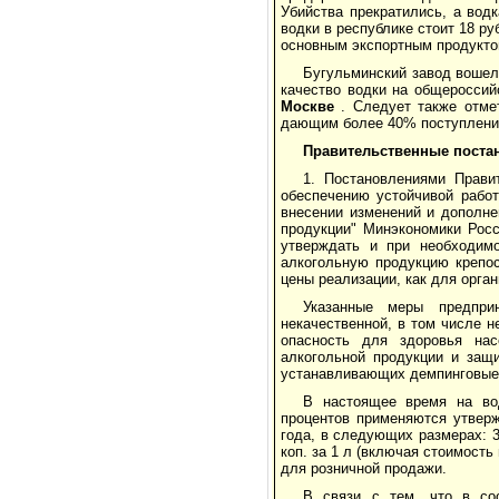
Убийства прекратились, а вод
водки в республике стоит 18 р
основным экспортным продукто
Бугульминский завод вошел
качество водки на общероссий
Москве
. Следует также отме
дающим более 40% поступлений
Правительственные поста
1. Постановлениями Прави
обеспечению устойчивой рабо
внесении изменений и дополне
продукции" Минэкономики Рос
утверждать и при необходим
алкогольную продукцию крепос
цены реализации, как для орган
Указанные меры предпри
некачественной, в том числе 
опасность для здоровья нас
алкогольной продукции и защи
устанавливающих демпинговые ц
В настоящее время на во
процентов применяются утвер
года, в следующих размерах: 31
коп. за 1 л (включая стоимость
для розничной продажи.
В связи с тем, что в со