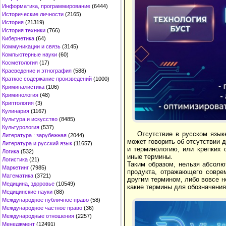
Информатика, программирование
(6444)
Исторические личности
(2165)
История
(21319)
История техники
(766)
Кибернетика
(64)
Коммуникации и связь
(3145)
Компьютерные науки
(60)
Косметология
(17)
Краеведение и этнография
(588)
Краткое содержание произведений
(1000)
Криминалистика
(106)
Криминология
(48)
Криптология
(3)
Кулинария
(1167)
Культура и искусство
(8485)
Культурология
(537)
Отсутствие в русском язык
Литература : зарубежная
(2044)
может говорить об отсутствии 
Литература и русский язык
(11657)
и терминологию, или крепких 
Логика
(532)
иные термины.
Логистика
(21)
Таким образом, нельзя абсолю
Маркетинг
(7985)
продукта, отражающего совре
Математика
(3721)
другим термином, либо вовсе н
Медицина, здоровье
(10549)
какие термины для обозначения
Медицинские науки
(88)
Международное публичное право
(58)
Международное частное право
(36)
Международные отношения
(2257)
Менеджмент
(12491)