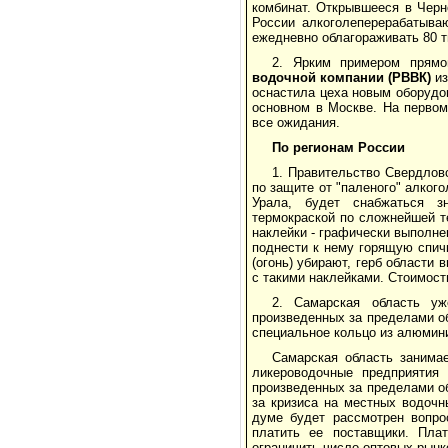
комбинат. Открывшееся в Чер
России алкоголеперерабатыва
ежедневно облагораживать 80 т
2. Ярким примером прямо
водочной компании
(РВВК)
из
оснастила цеха новым оборудо
основном в Москве. На первом
все ожидания.
По регионам России
1. Правительство Свердлов
по защите от "паленого" алког
Урала, будет снабжаться з
термокраской по сложнейшей т
наклейки - графически выполне
поднести к нему горящую спичк
(огонь) убирают, герб области
с такими наклейками. Стоимость
2. Самарская область уж
произведенных за пределами об
специальное кольцо из алюмини
Самарская область занимае
ликероводочные предприятия
произведенных за пределами об
за кризиса на местных водочн
думе будет рассмотрен вопро
платить ее поставщики. Плат
ограничить число оптовых рынк