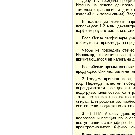
Депутаты Госдумы предлож
Именно на основе дешевого 
тяжелые отравления и даже с
изделий и бытовой химии). Вве
В настоящий момент пар
используют 1,2 млн. декалитр
парфюмерную отрасль составит
Российские парфюмеры убеж
откажутся от производства прод
Чтобы не повредить отечес
Например, косметическая ф
причитающегося ей налога на 
Российские промышленники 
продукцию. Они настояли на то
2. Госдума приняла закон,
год. Надежды властей побед
оправдываются - ее делают и
недогрузке мощностей, хотя 
также показывают в отчетност
спирта. Для решения же пробл
составления подложных актов о
3. В ГНИ Москвы действу
налоговая инспекция по обес
поступлений в этой сфере. По
проштрафившихся - 6 фирм - ли
Крупнейшие недоимщики
-