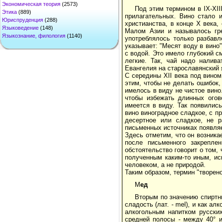
Экономическая теория
(2573)
Под этим термином в IX-ХII
Этика
(889)
прилагательных. Вино стало и
Юриспруденция
(288)
христианства, в конце Х века
Языковедение
(148)
Малом Азии и называлось гре
Языкознание, филология
(1140)
употреблялось только разбавл
указывает: "Месят воду в вино"
с водой. Это имело глубокий с
легкие. Так, чай надо налив
Евангелия на старославянский я
С середины XII века под вином
этим, чтобы не делать ошибок,
имелось в виду не чистое вино.
чтобы избежать длинных огов
имеется в виду. Так появились
вино виноградное сладкое, с пр
десертное или сладкое, не р
письменных источниках появляе
Здесь отметим, что он возника
после письменного закрепле
обстоятельство говорит о том,
полученным каким-то иным, ис
человеком, а не природой.
Таким образом, термин "творено
М
ед
Вторым по значению спиртн
сладость (лат. - mel), и как а
алкогольным напитком русски
средней полосы - между 40° и 