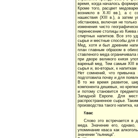
время, когда началось формиро
Кроме того, расцвет медоваре
возникло в X-XI вв.), а с с
нашествия (XIII в.), а затем
обстановка, включая не тольк
изменения чисто географическ
перенесение столицы из Киева 
спиртных напитков. Все это у
сырье и местные способы для п
Мед, хотя и был древним напи
план главным образом в обихо
ставленого меда ограничивала 
при дворе великого князя уп
вареный мед. Тем самым XIII 
сырья и, во-вторых, к напитка
Нет сомнений, что привычка 
подготовила почву и для появл
В то же время развитое, шир
компонента дешевых, но крепки
и потому становится предмето
Западной Европе. Для мест
распространенное сырье. Таки
производства такого напитка, ка
К
вас
Слово это встречается в 
меда. Значение его, однако,
упоминание кваса как алкоголь
значении "пьяница".