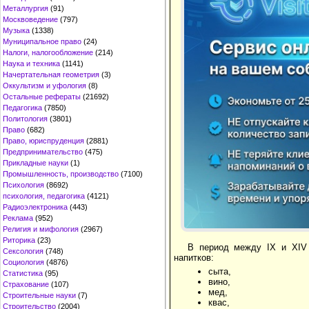
Металлургия
(91)
Москвоведение
(797)
Музыка
(1338)
Муниципальное право
(24)
Налоги, налогообложение
(214)
Наука и техника
(1141)
Начертательная геометрия
(3)
Оккультизм и уфология
(8)
Остальные рефераты
(21692)
Педагогика
(7850)
Политология
(3801)
Право
(682)
Право, юриспруденция
(2881)
Предпринимательство
(475)
Прикладные науки
(1)
Промышленность, производство
(7100)
Психология
(8692)
психология, педагогика
(4121)
Радиоэлектроника
(443)
Реклама
(952)
Религия и мифология
(2967)
Риторика
(23)
В период между IX и XIV
Сексология
(748)
напитков:
Социология
(4876)
сыта,
Статистика
(95)
вино,
Страхование
(107)
мед,
Строительные науки
(7)
квас,
Строительство
(2004)