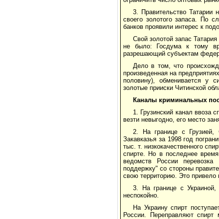
3. Правительство Татарии 
своего золотого запаса. По с
банков проявили интерес к по
Свой золотой запас Татария
не было: Госдума к тому вр
разрешающий субъектам федера
Дело в том, что происхожд
произведенная на предприятия
половину), обменивается у с
золотые прииски Читинской обла
Каналы криминальных пос
1. Грузинский канал ввоза 
везти невыгодно, его место за
2. На границе с Грузией,
Закавказья за 1998 год погра
тыс. т. низкокачественного спи
спирте. Но в последнее врем
ведомств России перевозка 
поддержку" со стороны правит
свою территорию. Это привело к
3. На границе с Украиной
неспокойно.
На Украину спирт поступае
России. Переправляют спирт 