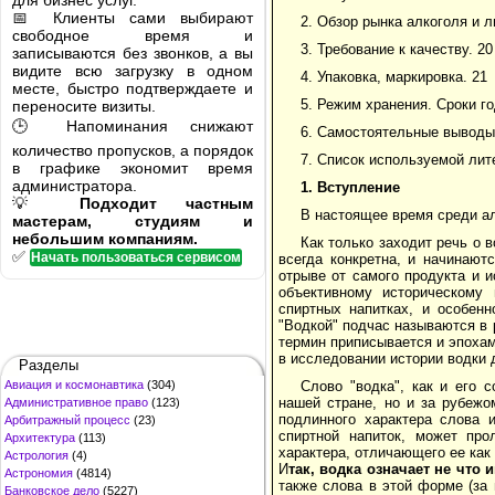
для бизнес услуг.
📅 Клиенты сами выбирают
2. Обзор рынка алкоголя и 
свободное время и
3. Требование к качеству. 20
записываются без звонков, а вы
видите всю загрузку в одном
4. Упаковка, маркировка. 21
месте, быстро подтверждаете и
5. Режим хранения. Сроки го
переносите визиты.
🕒 Напоминания снижают
6. Самостоятельные выводы
количество пропусков, а порядок
7. Список используемой лит
в графике экономит время
администратора.
1. Вступление
💡
Подходит частным
В настоящее время среди ал
мастерам, студиям и
небольшим компаниям.
Как только заходит речь о в
✅
Начать пользоваться сервисом
всегда конкретна, и начинают
отрыве от самого продукта и 
объективному историческому
спиртных напитках, и особенн
"Водкой" подчас называются в 
термин приписывается и эпохам
в исследовании истории водки
Разделы
Авиация и космонавтика
(304)
Слово "водка", как и его 
нашей стране, но и за рубеж
Административное право
(123)
подлинного характера слова 
Арбитражный процесс
(23)
спиртной напиток, может про
Архитектура
(113)
характера, отличающего ее как
Астрология
(4)
И
так, водка означает не что
Астрономия
(4814)
также слова в этой форме (за
Банковское дело
(5227)