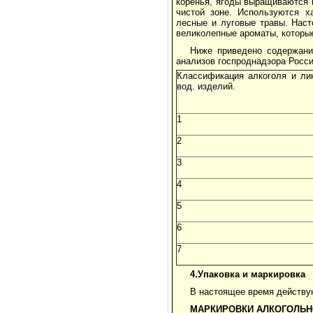
коренья, ягоды выращиваются 
чистой зоне. Используются х
лесные и луговые травы. Наст
великолепные ароматы, которые
Ниже приведено содержани
анализов госпроднадзора Росси
Классификация алкоголя и ли
вод. изделий.
1
2
3
4
5
6
7
4.Упаковка и маркировка
В настоящее время действ
МАРКИРОВКИ АЛКОГОЛЬН