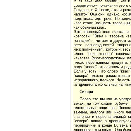
В XI веке квас варили, как и
современном понимании этого 
Позднее, в XII веке, стали ра
напиток. Оба они, однако, носи
виде кваса идет речь. По-види
квас стали называть твореным
как обычный квас.
Этот твореный квас считался 
крепости. "Вина и творена кв
гонящим", - читаем в другом ис
всех разновидностей творе
неисполненный", который вес
слово "неисплънены" означал
качества (противоположный ла
плохо перегнанном продукте,
роду "кваса" относилось и ре
Если учесть, что слово "квас"
"кисера" можно рассматриват
испорченного, плохого. Но есть
из древних алкогольных напитк
С
икера
Слово это вышло из употре
веках, на том самом рубеже, 
алкогольных напитков. Поско
замены, аналога или иного ле
значение и первоначальный с
"сикера" вошло в древнерусс
переводчики в конце IX века 
древнерусском языке. Оно был