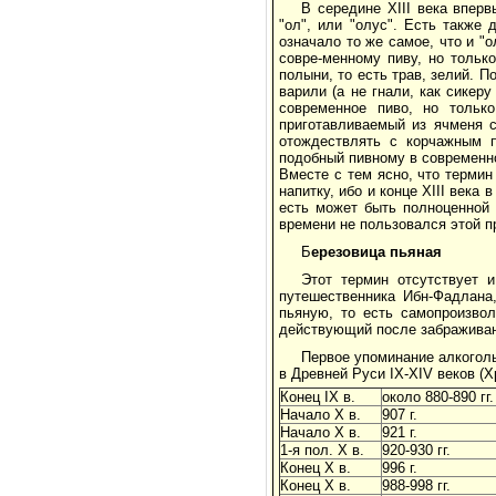
В середине XIII века впер
"ол", или "олус". Есть также 
означало то же самое, что и "
совре-менному пиву, но тольк
полыни, то есть трав, зелий. П
варили (а не гнали, как сикер
современное пиво, но только
приготавливаемый из ячменя с
отождествлять с корчажным п
подобный пивному в современн
Вместе с тем ясно, что терми
напитку, ибо и конце XIII века
есть может быть полноценной 
времени не пользовался этой пр
Б
ерезовица пьяная
Этот термин отсутствует 
путешественника Ибн-Фадлана,
пьяную, то есть самопроизво
действующий после забражива
Первое упоминание алкоголь
в Древней Руси IX-XIV веков (Х
Конец IX в.
около 880-890 гг.
Начало Х в.
907 г.
Начало Х в.
921 г.
1-я пол. Х в.
920-930 гг.
Конец Х в.
996 г.
Конец Х в.
988-998 гг.