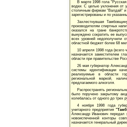
В марте 1998 гола "Русская
водки. С целью уклонения от 
столичным фирмам "Валдай" и "
зарегистрированы и по указанн
Захлестнувшая Тамбовщин
производителям спиртных напи
оказался на гране банкротс
вынуждено сократить ее выпус
всех уровней недополучили о
областной бюджет более 68 ми
10 апреля 1998 года (всего
назначается заместителем гл
области при правительстве Рос
26 мая губернатор Алексан
системы идентификации каче
реализуемые в области гор
региональной маркой, нали
предлагаемого алкоголя.
Распространять региональны
было поручено закрытому акц
колебалась от одного до трех р
4 ноября 1998 года губе
унитарного предприятия
"Тамб
Александр Иванович передал э
новоиспеченной конторы совп
назначается генеральный дире