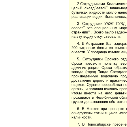
2.Сотрудниками Коломенск
целый склад"левой" винно-во
бутылках жидкости могло нане
реализации водки. Выяснилось,
3. Сотрудники УБЭП ГУВД 
особая" без специальных мар
странник"
. Всего было задерж
на эту водку отсутствовали.
4. В Астрахани был задерж
200-литровые бочки со спирт
области. У продавца изъяли ещ
5. Сотрудники Орского от
Орска пресекли попытку вер
администрацию Орска обратил
завода (город Тавда Свердлов
произведенную водочную про
достаточно дорого и практиче
ящиков. Однако переработка не
органы, и полиция взялась про
чтобы внести на него деньги
проживают в Челябинской обла
грузом до выяснения обстоятел
6. В Москве при проверк
обнаружены сотни ящиков импор
наличности.
7. В Новосибирске пресече