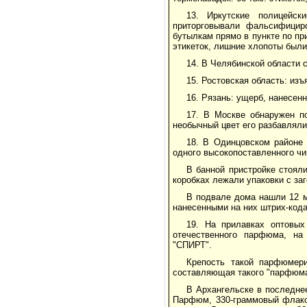
13. Иркутские полицейск
приторговывали фальсифициро
бутылкам прямо в пункте по п
этикеток, лишние хлопоты были
14. В Челябинской области 
15. Ростовская область: изъ
16. Рязань: ущерб, нанесен
17. В Москве обнаружен п
необычный цвет его разбавляли,
18. В Одинцовском районе
одного высокопоставленного чи
В банной пристройке стоял
коробках лежали упаковки с за
В подвале дома нашли 12 м
нанесенными на них штрих-код
19. На прилавках оптовы
отечественного парфюма, на
"СПИРТ".
Крепость такой парфюмери
составляющая такого "парфюма"
В Архангельске в последн
Парфюм, 330-граммовый флакон