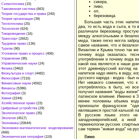
сикера,
Схемотехника
(15)
пиво,
Таможенная система
(663)
ол,
Теория государства и права
(240)
березовица.
Теория организации
(39)
Большая часть этих напит
Теплотехника
(25)
два, то есть вода и сыта, в то
Технология
(624)
различали березовицу простую
Товароведение
(16)
между алкогольными и безалк
Транспорт
(2652)
меда, также легко могла забр
Трудовое право
(136)
самое название, что и безалког
Туризм
(90)
Византии и Крыма точно так же
Уголовное право и процесс
(406)
почему вода оказалась тесн
Управление
(95)
употреблении и почему вода в
Управленческие науки
(24)
какой она является в наши дн
этот древнерусский взгляд на
Физика
(3462)
напитков надо иметь в виду, ко
Физкультура и спорт
(4482)
русского народа - водка - был 
Философия
(7216)
Нет никакого сомнения, что 
Финансовые науки
(4592)
употреблялось в быту, но вс
Финансы
(5386)
получил названия "воды жизни"
Фотография
(3)
латинское влияние. Именно в З
Химия
(2244)
менее половины объема воды,
Хозяйственное право
(23)
произошли французское "одеви
Цифровые устройства
(29)
являвшиеся простой калькой ла
Экологическое право
(35)
В русском языке этого не 
Экология
(4517)
западноевропейский, а иной
Экономика
(20644)
терминологии русских спиртных 
Экономико-математическое моделирование
сам термин "живая вода" на рус
(666)
В
ино
Экономическая география
(119)