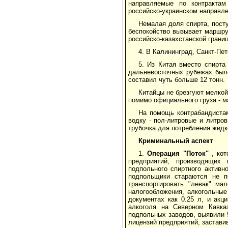
направляемые по контрактам
российско-украинском направле
Немалая доля спирта, посту
беспокойство вызывает маршру
российско-казахстанской границ
4. В Калининград, Санкт-Пе
5. Из Китая вместо спирта
дальневосточных рубежах было
составил чуть больше 12 тонн.
Китайцы не брезгуют мелкой 
помимо официального груза - м
На помощь контрабандиста
водку - пол-литровые и литро
трубочка для потребления жидко
Криминальный аспект
1.
Операция "Поток"
, кот
предприятий, производящих
подпольного спиртного активн
подпольщики стараются не п
транспортировать "левак" ма
налогообложения, алкогольны
документах как 0.25 л, и акц
алкоголя на Северном Кавка
подпольных заводов, выявили 
лицензий предприятий, застави