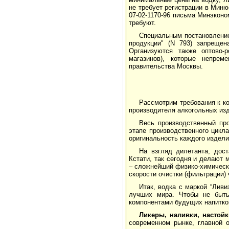
не требует регистрации в Миню
07-02-1170-96 письма Минэкон
требуют.
Специальным постановление
продукции" (N 793) запрещен
Организуются также оптово-
магазинов), которые непрем
правительства Москвы.
Рассмотрим требования к к
производителя алкогольных изд
Весь производственный пр
этапе производственного цикла
оригинальность каждого издел
На взгляд дилетанта, дос
Кстати, так сегодня и делают
– сложнейший физико-химическ
скорости очистки (фильтрации) 
Итак, водка с маркой “Ливи
лучших мира. Чтобы не быть
компонентами будущих напитко
Ликеры, наливки, насто
современном рынке, главной о