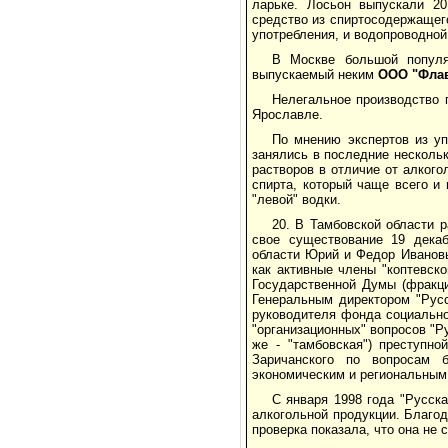
ларьке. Лосьон выпускали 20
средство из спиртосодержащего
употребления, и водопроводной
В Москве большой попул
выпускаемый неким
ООО "Флав
Нелегальное производство 
Ярославле.
По мнению экспертов из уп
занялись в последние несколь
растворов в отличие от алкого
спирта, который чаще всего и и
"левой" водки.
20. В Тамбовской области 
свое существование 19 декаб
области Юрий и Федор Ивановы
как активные члены "коптевско
Государственной Думы (фракци
Генеральным директором "Рус
руководителя фонда социальн
"организационных" вопросов "Р
же - "тамбовская") преступно
Заричанского по вопросам 
экономическим и региональным
С января 1998 года "Русск
алкогольной продукции. Благод
проверка показала, что она не