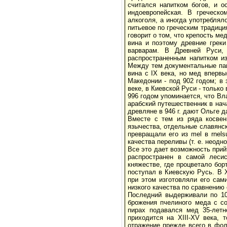
считался напитком богов, и о
индоевропейская. В греческо
алкоголя, а иногда употреблял
питьевое по греческим традици
говорит о том, что крепость ме
вина и поэтому древние греки
варварам. В Древней Руси
распространенным напитком из
Между тем документальные памя
вина с IX века, но мед впервы
Македонии - под 902 годом; в з
веке, в Киевской Руси - только 
996 годом упоминается, что Вл
арабский путешественник в нача
древляне в 946 г. дают Ольге 
Вместе с тем из ряда косвен
язычества, отдельные славянск
превращали его из mel в rnel
качества переливы (т. е. неодн
Все это дает возможность при
распространен в самой леси
княжестве, где процветало бор
поступал в Киевскую Русь. В 
при этом изготовляли его сам
низкого качества по сравнению
Последний выдерживали по 10-
брожения пчелиного меда с со
пирах подавался мед 35-летн
приходится на XIII-XV века,
отражение прежде всего в фол