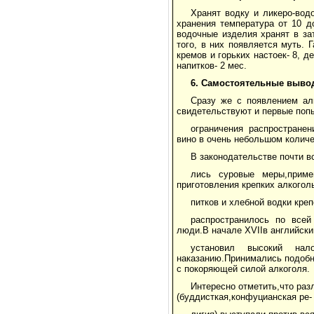
Хранят водку и ликеро-во
хранения температура от 10 д
водочные изделия хранят в за
того, в них появляется муть. 
кремов и горьких настоек- 8, д
напитков- 2 мес.
6. Самостоятельные выво
Сразу же с появлением ал
свидетельствуют и первые поп
ограничения распространен
вино в очень небольшом количе
В законодательстве почти в
лись суровые меры,приме
приготовления крепких алкогол
питков и хлебной водки кре
распространилось по всей
люди.В начале XVIIв английск
установил высокий нал
наказанию.Принимались подобн
с покоряющей си­лой алкоголя.
Интересно отметить,что раз
(буддисткая,конфуцианская ре-