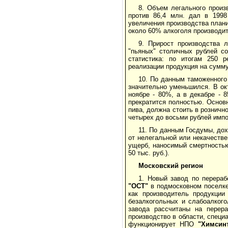
8. Объем легального произ
против 86,4 млн. дал в 1998
увеличения производства плани
около 60% алкоголя производит
9. Прирост производства 
"пьяных" столичных рублей с
статистика: по итогам 250 р
реализации продукция на сумму
10. По данным таможенного
значительно уменьшился. В ок
ноябре - 80%, а в декабре - 
прекратится полностью. Основн
пива, должна стоить в розничн
четырех до восьми рублей импо
11. По данным Госдумы, дох
от нелегальной или некачестве
ущерб, наносимый смертностью 
50 тыс. руб.).
Московский регион
1. Новый завод по перераб
"ОСТ"
в подмосковном поселке
как производитель продукци
безалкогольных и слабоалког
завода рассчитаны на перера
производство в области, спец
функционирует НПО
"Химсинт