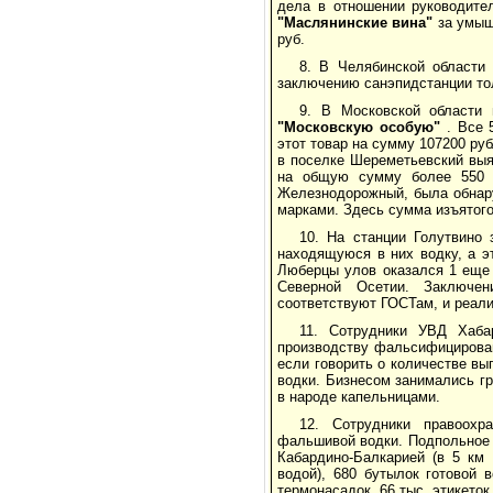
дела в отношении руководит
"Маслянинские вина"
за умыш
руб.
8. В Челябинской области
заключению санэпидстанции то
9. В Московской области
"Московскую особую"
. Все 
этот товар на сумму 107200 р
в поселке Шереметьевский выя
на общую сумму более 550 т
Железнодорожный, была обна
марками. Здесь сумма изъятого
10. На станции Голутвино
находящуюся в них водку, а э
Люберцы улов оказался 1 еще 
Северной Осетии. Заключе
соответствуют ГОСТам, и реали
11. Сотрудники УВД Хаба
производству фальсифицирован
если говорить о количестве вы
водки. Бизнесом занимались г
в народе капельницами.
12. Сотрудники правоохр
фальшивой водки. Подпольное 
Кабардино-Балкарией (в 5 км 
водой), 680 бутылок готовой 
термонасадок. 66 тыс. этикеток