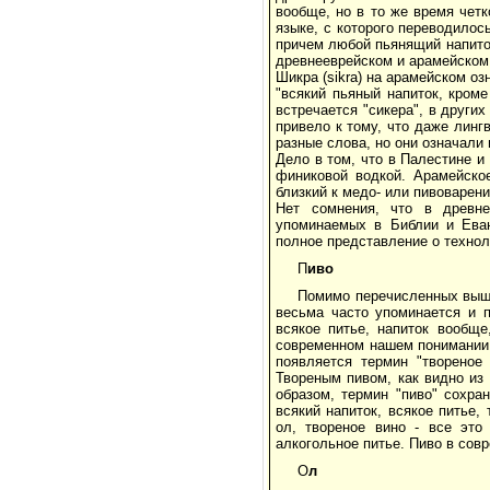
вообще, но в то же время четк
языке, с которого переводилос
причем любой пьянящий напиток
древнееврейском и арамейском я
Шикра (sikra) на арамейском оз
"всякий пьяный напиток, кроме
встречается "сикера", в других
привело к тому, что даже линг
разные слова, но они означали 
Дело в том, что в Палестине и
финиковой водкой. Арамейское
близкий к медо- или пивоварени
Нет сомнения, что в древне
упоминаемых в Библии и Еван
полное представление о технол
П
иво
Помимо перечисленных выше 
весьма часто упоминается и п
всякое питье, напиток вообще
современном нашем понимании. 
появляется термин "твореное 
Твореным пивом, как видно из 
образом, термин "пиво" сохра
всякий напиток, всякое питье, 
ол, твореное вино - все это
алкогольное питье. Пиво в сов
О
л