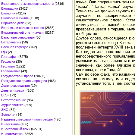
языка. Они сохранились тем не
Безопасность жизнедеятельности
(2616)
"мама". "Папка, мамка" звуча
Биографии
(3423)
Точно так же должно звучать и
Биология
(4214)
звучания, не воспринимаем
Биология и химия
(1518)
самостоятельное слово. Кста
Биржевое дело
(68)
диминутива в нашей соврем
Ботаника и сельское хоз-во
(2836)
превратившееся в термин, был
Бухгалтерский учет и аудит
(8269)
в обществе.
Валютные отношения
(50)
Другое слово, относящееся к о
Ветеринария
(50)
русском языке с конца Х века, 
последней четверти XVIII века
Военная кафедра
(762)
Как видно из сопоставления 
ГДЗ
(2)
непосредственного прибавлени
География
(5275)
уменьшительные варианты с 
Геодезия
(30)
значение, как более близкое 
Геология
(1222)
напитком, а не с "водой".
Геополитика
(43)
Сам по себе факт, что название
Государство и право
(20403)
связано по смыслу или содер
Гражданское право и процесс
(465)
установления того, в чем состо
Делопроизводство
(19)
Деньги и кредит
(108)
ЕГЭ
(173)
Естествознание
(96)
Журналистика
(899)
ЗНО
(54)
Зоология
(34)
Издательское дело и полиграфия
(476)
Инвестиции
(106)
Иностранный язык
(62791)
Информатика
(3562)