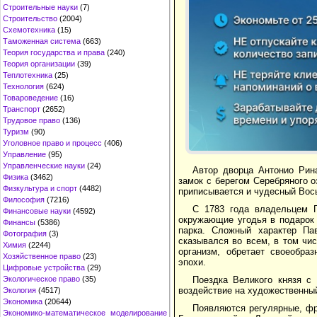
Строительные науки
(7)
Строительство
(2004)
Схемотехника
(15)
Таможенная система
(663)
Теория государства и права
(240)
Теория организации
(39)
Теплотехника
(25)
Технология
(624)
Товароведение
(16)
Транспорт
(2652)
Трудовое право
(136)
Туризм
(90)
Уголовное право и процесс
(406)
Управление
(95)
Управленческие науки
(24)
Автор дворца Антонио Рин
Физика
(3462)
замок с берегом Серебряного 
Физкультура и спорт
(4482)
приписывается и чудесный Вос
Философия
(7216)
С 1783 года владельцем Г
Финансовые науки
(4592)
окружающие угодья в подарок 
Финансы
(5386)
парка. Сложный характер Па
Фотография
(3)
сказывался во всем, в том чис
Химия
(2244)
организм, обретает своеобра
Хозяйственное право
(23)
эпохи.
Цифровые устройства
(29)
Экологическое право
(35)
Поездка Великого князя с
воздействие на художественный
Экология
(4517)
Экономика
(20644)
Появляются регулярные, фр
Экономико-математическое моделирование