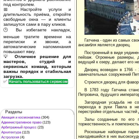
под контролем.
📅 Настройте услуги и
длительность приёма, откройте
свободные окна — и клиенты
запишутся сами в пару кликов.
🕒 Вы избегаете накладок,
меньше тратите времени на
Гатчина - один из самых св
переписки и звонки, а
ансамбля является дворец.
автоматические напоминания
повышают явку.
Построенный в виде уедине
💡
Отличное решение для
пейзаж. Огромные размеры, д
мастеров, студий и
ведущий к озеру, делают его н
сервисных команд, которым
Дворец возведен в 1766 - 
важны порядок и стабильная
замечательных сооружений Пете
загрузка.
✅
Начать пользоваться сервисом
Строился дворец для фавори
В 1783 году Гатчина стан
Петровича, будущего император
Загородная усадьба не с
перехода в руки Павла в не
перестройке отдельных частей 
Разделы
Авиация и космонавтика
(304)
Залы созданные по его п
Административное право
(123)
торжественность и помпезность
Арбитражный процесс
(23)
Роскошные наборные парке
Архитектура
(113)
находившейся в них высокохуд
Астрология
(4)