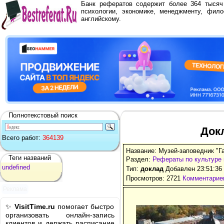
Банк рефератов содержит более 364 тыся
психологии, экономике, менеджменту, фило
английскому.
Полнотекстовый поиск
Док
Всего работ:
364139
Название: Музей-заповедник "Г
Теги названий
Раздел:
Рефераты по культуре 
undefined
Тип:
доклад
Добавлен 23:51:36
Просмотров: 2721
Комментариев
Реклама
✨
VisitTime.ru
помогает быстро
организовать онлайн-запись
клиентов и держать расписание