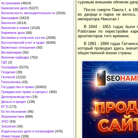
суровым внешним обликом двор
Астрономия
(4814)
Банковское дело
(5227)
После смерти Павла I, в 18
Безопасность жизнедеятельности
(2616)
во дворце и парке не велось.
Биографии
(3423)
императора Николая I.
Биология
(4214)
В 1844 - 1851 годах были 
Биология и химия
(1518)
Работами по перестройке кар
Биржевое дело
(68)
архитекторов того времени.
Ботаника и сельское хоз-во
(2836)
Бухгалтерский учет и аудит
(8269)
В 1881 - 1894 годах Гатчин
Валютные отношения
(50)
который проводил здесь значите
Ветеринария
(50)
общественной жизни страны.
Военная кафедра
(762)
ГДЗ
(2)
География
(5275)
Геодезия
(30)
Геология
(1222)
Геополитика
(43)
Государство и право
(20403)
Гражданское право и процесс
(465)
Делопроизводство
(19)
Деньги и кредит
(108)
ЕГЭ
(173)
Естествознание
(96)
Журналистика
(899)
ЗНО
(54)
Зоология
(34)
Издательское дело и полиграфия
(476)
Инвестиции
(106)