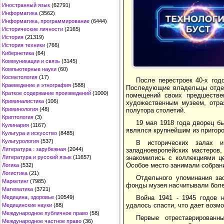
Иностранный язык
(62791)
Информатика
(3562)
Информатика, программирование
(6444)
Исторические личности
(2165)
История
(21319)
История техники
(766)
Кибернетика
(64)
Коммуникации и связь
(3145)
Компьютерные науки
(60)
Косметология
(17)
После перестроек 40-х год
Краеведение и этнография
(588)
Последующие владельцы отдел
Краткое содержание произведений
(1000)
помещений своих предшествен
Криминалистика
(106)
художественным музеем, отра
Криминология
(48)
полутора столетий.
Криптология
(3)
19 мая 1918 года дворец б
Кулинария
(1167)
являлся крупнейшим из пригоро
Культура и искусство
(8485)
Культурология
(537)
В исторических залах 
Литература : зарубежная
(2044)
западноевропейских мастеров,
знакомились с коллекциями це
Литература и русский язык
(11657)
Особое место занимали собрани
Логика
(532)
Логистика
(21)
Отдельного упоминания за
Маркетинг
(7985)
фонды музея насчитывали боле
Математика
(3721)
Война 1941 - 1945 годов 
Медицина, здоровье
(10549)
удалось спасти, что дает возм
Медицинские науки
(88)
Международное публичное право
(58)
Первые отреставрирован
Международное частное право
(36)