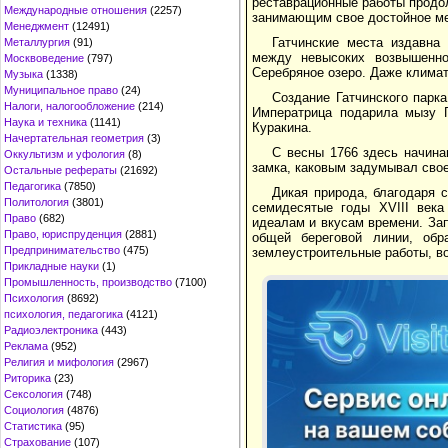
реставрационные работы продо
Международные отношения
(2257)
занимающим свое достойное ме
Менеджмент
(12491)
Гатчинские места издавна
Металлургия
(91)
между невысоких возвышенно
Москвоведение
(797)
Серебряное озеро. Даже климат
Музыка
(1338)
Муниципальное право
(24)
Создание Гатчинского парк
Налоги, налогообложение
(214)
Императрица подарила мызу 
Наука и техника
(1141)
Куракина.
Начертательная геометрия
(3)
С весны 1766 здесь начина
Оккультизм и уфология
(8)
замка, каковым задумывал свое
Остальные рефераты
(21692)
Педагогика
(7850)
Дикая природа, благодаря
Политология
(3801)
семидесятые годы XVIII века
Право
(682)
идеалам и вкусам времени. За
Право, юриспруденция
(2881)
общей береговой линии, обр
Предпринимательство
(475)
землеустроительные работы, в
Прикладные науки
(1)
Промышленность, производство
(7100)
Психология
(8692)
психология, педагогика
(4121)
Радиоэлектроника
(443)
Реклама
(952)
Религия и мифология
(2967)
Риторика
(23)
Сексология
(748)
Социология
(4876)
Статистика
(95)
Страхование
(107)