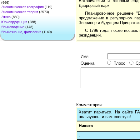
Ботанический и Липовый сад
(666)
Дворцовый парк.
Экономическая география
(119)
Экономическая теория
(2573)
Планировочное решение "Б
Этика
(889)
продолжение в регулярном па
Юриспруденция
(288)
Зверинце и будущем Приоратск
Языковедение
(148)
С 1796 года, после восшест
Языкознание, филология
(1140)
резиденций.
Имя
Оценка
Плохо
С
Комментарии:
Хватит париться. На сайте 
пользуюсь, и вам советую!
Никита
.