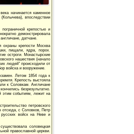
века начинается каменное
 (Колычева), впоследствии
 пограничной крепостью и
нократно демонстрировала
англичане, датчане.
я охраны крепости Москва
ки, пищали, ядра, порох.
гие остроги. Монастырские
овского нашествия (начало
ских людей" происходили от
ор войска и вооружение.
кзамен. Летом 1854 года к
кремля. Крепость выстояла
шли к Соловкам. Англичане
кончились безрезультатно.
й этим событиям, лежит на
строительство петровского
о отсюда, с Соловков, Петр
 русских войск на Неве и
 существовала соловецкая
ьной православной церкви.