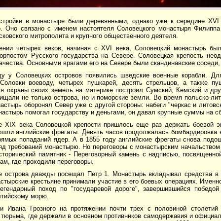
стройки в монастыре были деревянными, однако уже к середине XVI 
о. Оно связано с именем настоятеля Соловецкого монастыря Филиппа
сковского митрополита и крупного общественного деятеля.
ении четырех веков, начиная с XVI века, Соловецкий монастырь был
рпостом Русского государства на Севере. Соловецкая крепость неод
ачества. Основными врагами его на Севере были скандинавские соседи, 
ду у Соловецких островов появились шведские военные корабли. Дл
Соловки воеводу, четырех пушкарей, десять стрельцов, а также пуш
я охраны своих земель на материке построил Сумский, Кемский и дру
щали не только острова, но и поморские земли. Во время польско-лит
настырь оборонял Север уже с другой стороны: набеги "черкас и литов
астырь помогал государству и деньгами, он давал крупные суммы на сб
е XIX века Соловецкой крепости пришлось еще раз держать боевой э
ошли английские фрегаты. Девять часов продолжалась бомбардировка 
рямых попаданий ядер. А в 1855 году английские фрегаты снова подо
яд требований монастырю. Но переговоры с монастырским начальством 
сторический памятник - Переговорный камень с надписью, посвященно
там, где проходили переговоры.
е острова дважды посещал Петр 1. Монастырь вкладывал средства в 
стырские крестьяне принимали участие в его боевых операциях. Именн
егендарный поход по "государевой дороге", завершившийся победой
лтийскому морю.
и Ивана Грозного на протяжении почти трех с половиной столетий
 тюрьма, где держали в основном противников самодержавия и официал