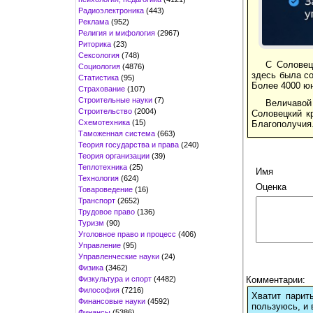
Радиоэлектроника
(443)
Реклама
(952)
Религия и мифология
(2967)
Риторика
(23)
Сексология
(748)
С Соловец
Социология
(4876)
здесь была со
Статистика
(95)
Более 4000 ю
Страхование
(107)
Строительные науки
(7)
Величавой 
Строительство
(2004)
Соловецкий к
Схемотехника
(15)
Благополучия.
Таможенная система
(663)
Теория государства и права
(240)
Теория организации
(39)
Теплотехника
(25)
Имя
Технология
(624)
Оценка
Товароведение
(16)
Транспорт
(2652)
Трудовое право
(136)
Туризм
(90)
Уголовное право и процесс
(406)
Управление
(95)
Управленческие науки
(24)
Физика
(3462)
Физкультура и спорт
(4482)
Комментарии:
Философия
(7216)
Хватит парит
Финансовые науки
(4592)
пользуюсь, и 
Финансы
(5386)