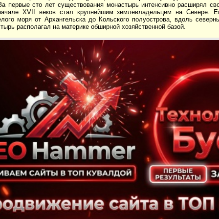
 За первые сто лет существования монастырь интенсивно расширял св
начале XVII веков стал крупнейшим землевладельцем на Севере. Е
лого моря от Архангельска до Кольского полуострова, вдоль северн
тырь располагал на материке обширной хозяйственной базой.