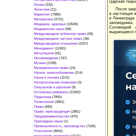
Царская тюрьм
Логика
(532)
После закр
Логистика
(21)
в настоящее 
Маркетинг
(7985)
в Ленинграде.
Математика
(3721)
заповедника.
Медицина, здоровье
(10549)
Соловецкий 
Медицинские науки
(88)
выдающиеся п
Международное публичное право
(58)
Международное частное право
(36)
Международные отношения
(2257)
Менеджмент
(12491)
Металлургия
(91)
Москвоведение
(797)
Музыка
(1338)
Муниципальное право
(24)
Налоги, налогообложение
(214)
Наука и техника
(1141)
Начертательная геометрия
(3)
Оккультизм и уфология
(8)
Остальные рефераты
(21692)
Педагогика
(7850)
Политология
(3801)
Право
(682)
Право, юриспруденция
(2881)
Предпринимательство
(475)
Прикладные науки
(1)
Промышленность, производство
(7100)
Психология
(8692)
психология, педагогика
(4121)