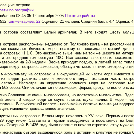
овецкие острова
аты по географии
обавлен 08:45:35 12 сентября 2005
Похожие работы
3532
Комментариев: 22
Оценило: 21 человек Средний балл: 4.4 Оценка:
4
е острова составляют целый архипелаг. В него входят шесть боль
 острова расположены недалеко от Полярного круга - на расстоянии в
ние оказывает близость моря, поэтому он неожиданно мягкий для п
а островах +1,1 C. Это несколько выше, чем на той же широте на мате
о и его средняя температура -10C. Все сезоны на островах несколько
атериком на 2-3 недели. Весна приходит поздно, а летний запас тепл
море вокруг островов замерзает, образуя четырех- пятикилометровую ли
 микроклимату на островах и в окружающей их части моря имеются б
огих видов растительного и животного мира. Большая часть остр
 лесами. Несмотря на окружение соленого моря на островах мн
 562 озера. Они отличаются по размерам, форме, цвету, но все очень ж
ир Соловков не очень многообразен, но достаточно многочислен. Здес
й олень. В озерах водится окунь, плотва, щука. налим. В море - нер
тюлень. В прибрежной полосе - необычайно богатые плантации водорос
ьция, имеющие промышленное значение.
пустынных островов в Белом море началось в XV веке. Первыми пост
29 году иноки Савватий и Герман высадились и поселились на Бо
оры Секирной. В 1436 году было положено начало строительству мужско
 монастырь сыграл выдающуюся роль в истории и культуре не только С