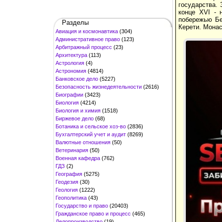
государства.
конце XVI - 
побережью Бе
Разделы
Керети. Монас
Авиация и космонавтика
(304)
Административное право
(123)
Арбитражный процесс
(23)
Архитектура
(113)
Астрология
(4)
Астрономия
(4814)
Банковское дело
(5227)
Безопасность жизнедеятельности
(2616)
Биографии
(3423)
Биология
(4214)
Биология и химия
(1518)
Биржевое дело
(68)
Ботаника и сельское хоз-во
(2836)
Бухгалтерский учет и аудит
(8269)
Валютные отношения
(50)
Ветеринария
(50)
Военная кафедра
(762)
ГДЗ
(2)
География
(5275)
Геодезия
(30)
Геология
(1222)
Геополитика
(43)
Государство и право
(20403)
Гражданское право и процесс
(465)
Делопроизводство
(19)