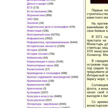
Деньги и кредит
(108)
ЕГЭ
(173)
Первые по
Естествознание
(96)
строительств
Журналистика
(899)
известного мо
ЗНО
(54)
Зоология
(34)
На протяж
Издательское дело и полиграфия
(476)
важнейшим фо
свои боевые к
Инвестиции
(106)
Иностранный язык
(62791)
В 1571 го
Информатика
(3562)
прислала на 
Информатика, программирование
(6444)
Монастырь дл
Исторические личности
(2165)
стрельцы защи
История
(21319)
XVII века) мо
История техники
(766)
Холмогор. Мон
Кибернетика
(64)
В середин
Коммуникации и связь
(3145)
островам под
Компьютерные науки
(60)
под градом п
Косметология
(17)
предъявили р
Краеведение и этнография
(588)
Интересный и
Краткое содержание произведений
(1000)
берегу моря, 
Криминалистика
(106)
Криминология
(48)
Соловецки
флота, а мона
Криптология
(3)
начал свой л
Кулинария
(1167)
выходом к ба
Культура и искусство
(8485)
Культурология
(537)
Со времен
Литература : зарубежная
(2044)
монастырская
Литература и русский язык
(11657)