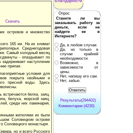
Благодарности
Опрос
Станете ли вы
Скачать
заказывать работу за
деньги, если не
найдете ее в
ших островов и множество
Интернете?
сего 165 км. На их климат
Да, в любом случае.
риполярья. Среднегодовая
Да, но только в
рике. Самый холодный месяц
случае крайней
 сдвинуты - опаздывают по
необходимости.
а задерживает наступление
Возможно, в
нию припая.
зависимости от
цены.
лагоприятные условия для
Нет, напишу его сам.
овов покрыта хвойными и
Нет, забью.
ого пресной воды. Здесь
ивописны.
ь встречаются белка, заяц.
па, белуха, морской заяц,
Результаты(294402)
лей, среди них ламинария,
Комментарии (4230)
оянными жителями их были
льшом Соловецком острове
го Соловецкого монастыря.
евера, но и всего Русского