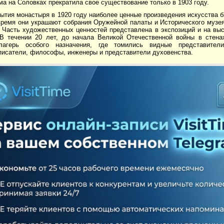
а на Соловках прекратила свое существование только в 1903 году.
ытия монастыря в 1920 году наиболее ценные произведения искусства 
время они украшают собрания Оружейной палаты и Исторического музея
 Часть художественных ценностей представлена в экспозиций и на выс
 В течении 20 лет, до начала Великой Отечественной войны в стена
лагерь особого назначения, где томились видные представители
исатели, философы, инженеры и представители духовенства.