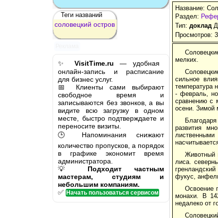
Название: Сол
Теги названий
Раздел:
Рефер
соловецкий
остров
Тип:
доклад
Д
Просмотров: 
Реклама
Соловецки
мелких.
✨
VisitTime.ru
— удобная
онлайн-запись и расписание
Соловецкие
для бизнес услуг.
сильное влия
температура н
📅 Клиенты сами выбирают
- февраль, н
свободное время и
сравнению с м
записываются без звонков, а вы
осени. Зимой 
видите всю загрузку в одном
месте, быстро подтверждаете и
Благодаря
переносите визиты.
развития мн
🕒 Напоминания снижают
лиственными
насчитывается
количество пропусков, а порядок
в графике экономит время
Животный м
администратора.
лиса. северны
💡
Подходит частным
гренландский 
мастерам, студиям и
фукус, анфел
небольшим компаниям.
Освоение 
✅
Начать пользоваться сервисом
монахи. В 14
недалеко от г
Соловецкий