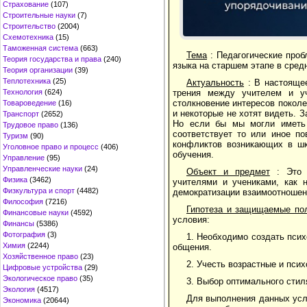
Страхование
(107)
Строительные науки
(7)
Строительство
(2004)
Схемотехника
(15)
Таможенная система
(663)
Тема
: Педагогические проб
Теория государства и права
(240)
языка на старшем этапе в сред
Теория организации
(39)
Теплотехника
(25)
Актуальность
: В настоящее
Технология
(624)
трения между учителем и у
столкновение интересов поколен
Товароведение
(16)
и некоторые не хотят видеть. 
Транспорт
(2652)
Но если бы мы могли иметь 
Трудовое право
(136)
соответствует то или иное по
Туризм
(90)
конфликтов возникающих в шк
Уголовное право и процесс
(406)
обучения.
Управление
(95)
Управленческие науки
(24)
Объект и предмет
: Это и
Физика
(3462)
учителями и учениками, как 
Физкультура и спорт
(4482)
демократизации взаимоотношен
Философия
(7216)
Гипотеза и защищаемые по
Финансовые науки
(4592)
условия:
Финансы
(5386)
Фотография
(3)
1. Необходимо создать пси
Химия
(2244)
общения.
Хозяйственное право
(23)
2. Учесть возрастные и пси
Цифровые устройства
(29)
Экологическое право
(35)
3. Выбор оптимального стил
Экология
(4517)
Для выполнения данных усл
Экономика
(20644)