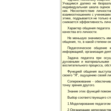
Учащимся далеко не безразли
индивидуальная шкала оценок 
них. Несоответствие личностн
взаимоотношениях с учениками.
этике, подрывается не только 
снижается эффективность лично
Характер общения педагога
качества его личности.
Не меньшую значимость име
общения, то, в какой степени о
Педагогическое общение 
информацией, организация дея
Задача педагога при осу
духовными и материальными ц
воспитательного процесса, обс
Функцией общения выступа
своего "Я", ощущению своей л
Сопереживание - обеспечив
точку зрения другого.
Знание этих функций поможе
Выбор соответствующего сти
1.Моделирование педагогом 
2.Организацию непосредстве