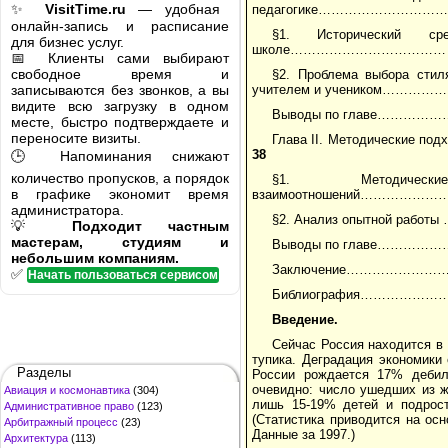
✨
VisitTime.ru
— удобная
педагогике………………
онлайн-запись и расписание
§1. Исторический ср
для бизнес услуг.
школе……………………………
📅 Клиенты сами выбирают
свободное время и
§2. Проблема выбора стил
записываются без звонков, а вы
учителем и ученико
видите всю загрузку в одном
Выводы по главе
месте, быстро подтверждаете и
переносите визиты.
Глава II. Методические п
38
🕒 Напоминания снижают
количество пропусков, а порядок
§1. Методичес
в графике экономит время
взаимоотношений………
администратора.
§2. Анализ опытной
💡
Подходит частным
мастерам, студиям и
Выводы по главе
небольшим компаниям.
Заключение…………
✅
Начать пользоваться сервисом
Библиография………
Введение.
Сейчас Россия находится в 
тупика. Деградация экономики
Разделы
России рождается 17% дебил
очевидно: число ушедших из ж
Авиация и космонавтика
(304)
лишь 15-19% детей и подрост
Административное право
(123)
(Статистика приводится на ос
Арбитражный процесс
(23)
Данные за 1997.)
Архитектура
(113)