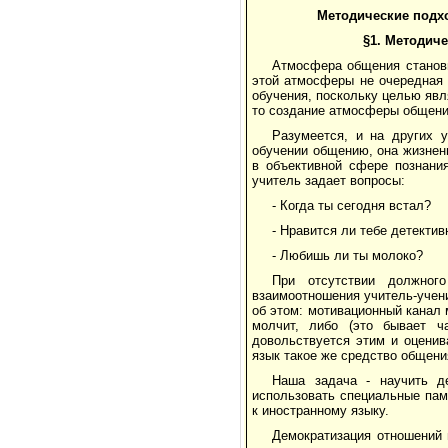
Методические подх
§1.
Методиче
Атмосфера общения станови
этой атмосферы не очередная 
обучения, поскольку целью яв
то создание атмосферы общени
Разумеется, и на других 
обучении общению, она жизнен
в объективной сфере познания
учитель задает вопросы:
- Когда ты сегодня встал?
- Нравится ли тебе детекти
- Любишь ли ты молоко?
При отсутствии должног
взаимоотношения учитель-учени
об этом: мотивационный канал 
молчит, либо (это бывает ч
довольствуется этим и оценив
язык такое же средство общения
Наша задача - научить д
использовать специальные пам
к иностранному языку.
Демократизация отношений 