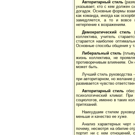
Авторитарный
стиль
(разя
указывает, кто с кем должен с
догадок. Основные формы взаим
как команда, иногда как оскорб
замедляется, а то и вовсе п
нетерпение к возражениям.
Демократический
стиль
(
коллектива, учитель старает
старается наиболее оптимальн
Основные способы общения у та
Либеральный
стиль
(плыву
жизнь коллектива, не проявл
противоречивым влияниям. Он с
может быть.
Лучший стиль руководства -
при авторитарном, но желание р
развивается чувство ответствен
Авторитарный
стиль
обесп
психологический климат. При
социологов, именно в таких ко
притязаний.
Наихудшим стилем руковод
меньше и качество ее хуже.
Анализ характерных черт н
почему, несмотря на обилие от
портит ни с кем отношений, 