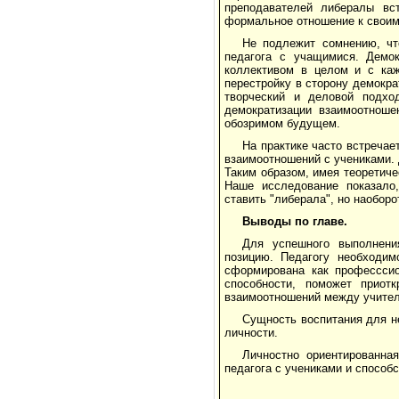
преподавателей либералы вс
формальное отношение к своим
Не подлежит сомнению, чт
педагога с учащимися. Демок
коллективом в целом и с каж
перестройку в сторону демокр
творческий и деловой подхо
демократизации взаимоотношен
обозримом будущем.
На практике часто встреча
взаимоотношений с учениками.
Таким образом, имея теоретич
Наше исследование показало,
ставить "либерала", но наобор
Выводы по главе.
Для успешного выполнени
позицию. Педагогу необходим
сформирована как професссио
способности, поможет приот
взаимоотношений между учител
Сущность воспитания для н
личности.
Личностно ориентированна
педагога с учениками и способ