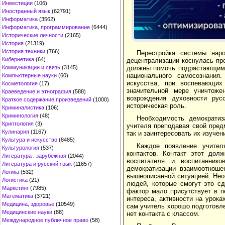
Инвестиции
(106)
Иностранный язык
(62791)
Информатика
(3562)
Информатика, программирование
(6444)
Исторические личности
(2165)
История
(21319)
История техники
(766)
Перестройка системы нар
Кибернетика
(64)
децентрализации коснулась пр
должны помочь подрастающим п
Коммуникации и связь
(3145)
национального самосознания
Компьютерные науки
(60)
искусства, при воспевающи
Косметология
(17)
значительной мере уничтоже
Краеведение и этнография
(588)
возрождения духовности рус
Краткое содержание произведений
(1000)
историческая роль.
Криминалистика
(106)
Криминология
(48)
Необходимость демократи
Криптология
(3)
учителя преподавая свой пред
Кулинария
(1167)
так и заинтересовать их изуче
Культура и искусство
(8485)
Каждое появление учител
Культурология
(537)
контактов. Контакт этот до
Литература : зарубежная
(2044)
воспитателя и воспитанник
Литература и русский язык
(11657)
демократизации взаимоотноше
Логика
(532)
вышеописанной ситуацией. Нео
Логистика
(21)
людей, которые смогут это сд
Маркетинг
(7985)
фактор мало присутствует в п
Математика
(3721)
интереса, активности на урока
Медицина, здоровье
(10549)
сам учитель хорошо подготовле
Медицинские науки
(88)
нет контакта с классом.
Международное публичное право
(58)