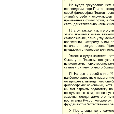
Не будет преувеличением 
исповедовал еще Платон, котор
своей философии Платон тесно
знаний о себе и окружающем м
примененная философия, а бук
стать действительно наивысшей
Платон так же, как и его уч
этики, пришел к очень важному
самопознание, само углубление
воспитании, которому были п
означало, прежде всего, “фи
нуждается в человеке для того,
Уместно будет заметить, ч
Сократу и Платону, вот уже 
психологами, психотерапевтам
становится чем-то много больш
П. Наторп в своей книге “
наиболее известные педагогиче
он пришел к выводу, что ошиб
философских оснований, хотя 
бы мог строить педагогику на
неглубоко он был, проникнут 
заметны следы даже его луч
воспитании Руссо, которое он
фундаментом “естественной рел
У Песталоцци же с самого