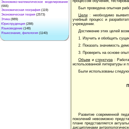
процессом обучения, тестирова
Экономико-математическое моделирование
(666)
Был проведена опытная рабо
Экономическая география
(119)
Экономическая теория
(2573)
Цели
: необходимо выявить
Этика
(889)
учебный процесс и разработа
учреждении.
Юриспруденция
(288)
Языковедение
(148)
Достижение этих целей воз
Языкознание, филология
(1140)
1. Изучить и обобщить сущ
2. Показать значимость дем
3. Проверить на основе опы
Объем
и
структура
: Работа
использованной литературы и 
Были использованы следующ
П
Развитие современной пед
поколений невозможно предста
плане представляется актуаль
дисциплинами антропологическ