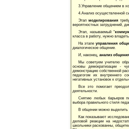
3.Управление общением в хо
4.Анализ осуществленной с
Этап
моделирования
требу
вероятностных затруднений, ди
Этап, называемый "
коммун
класса в работу, нужно владет
На этапе
управления
обще
диалогическое общение.
И, наконец,
анализ
общени
Мы советуем учителю обра
основы демократизации - чу
демонстрацию собственной рас
педагогом их внутреннего со
негативных установок к отдел
Все это помогает преодол
деятельности.
Снятию любых барьеров по
выбора правильного стиля педа
В общении можно выделить 
Как показывают исследован
деловой реакции на недоста
школьники раскованны, общител