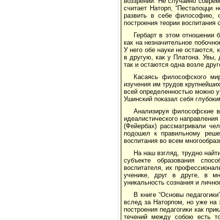
воззрений. Не случайно соврем
считает Наторп, “Песталоцци н
развить в себе философию, о
построения теории воспитания 
Гербарт в этом отношении 
как на незначительное побочно
У него обе науки не остаются, 
в другую, как у Платона. Увы,
так и остаются одна возле друг
Касаясь философского мир
изучения им трудов крупнейши
всей определенностью можно ут
Ушинский показал себя глубок
Анализируя философские вз
идеалистического направления 
(Фейербах) рассматривали чел
подошел к правильному реше
воспитания во всем многообраз
На наш взгляд, трудно найти
субъекте образования спосо
воспитателя, их профессионал
ученике, друг в друге, в м
уникальность сознания и лично
В книге “Основы педагогики”
вслед за Наторпом, но уже на
построения педагогики как прик
течений между собою есть то