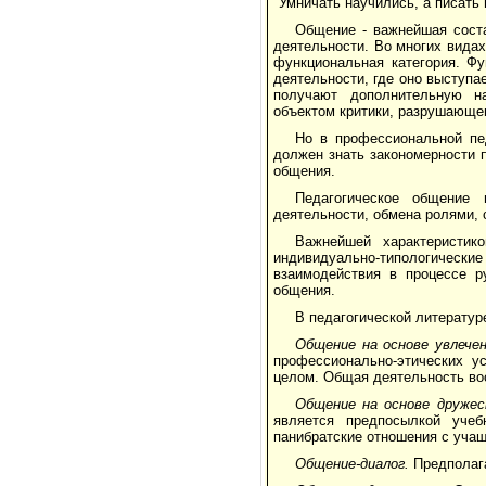
"Умничать научились, а писать г
Общение - важнейшая соста
деятельности. Во многих видах
функциональная категория. Ф
деятельности, где оно выступа
получают дополнительную на
объектом критики, разрушающег
Но в профессиональной пе
должен знать закономерности 
общения.
Педагогическое общение 
деятельности, обмена ролями,
Важнейшей характеристик
индивидуально-типологические
взаимодействия в процессе р
общения.
В педагогической литерату
Общение на основе увлече
профессионально-этических ус
целом. Общая деятельность вос
Общение на основе дружес
является предпосылкой учеб
панибратские отношения с учащ
Общение-диалог.
Предполаг