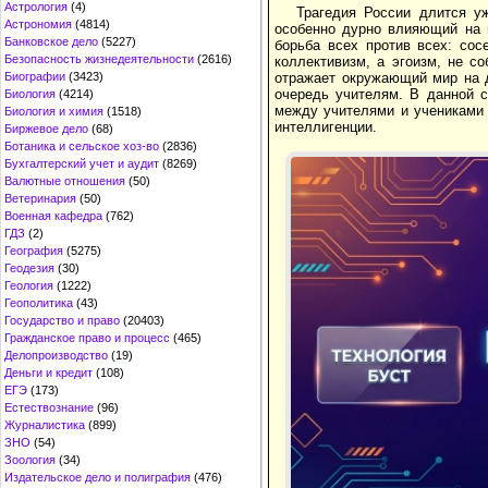
Астрология
(4)
Трагедия России длится у
Астрономия
(4814)
особенно дурно влияющий на 
Банковское дело
(5227)
борьба всех против всех: со
Безопасность жизнедеятельности
(2616)
коллективизм, а эгоизм, не с
Биографии
(3423)
отражает окружающий мир на 
очередь учителям. В данной с
Биология
(4214)
между учителями и учениками 
Биология и химия
(1518)
интеллигенции.
Биржевое дело
(68)
Ботаника и сельское хоз-во
(2836)
Бухгалтерский учет и аудит
(8269)
Валютные отношения
(50)
Ветеринария
(50)
Военная кафедра
(762)
ГДЗ
(2)
География
(5275)
Геодезия
(30)
Геология
(1222)
Геополитика
(43)
Государство и право
(20403)
Гражданское право и процесс
(465)
Делопроизводство
(19)
Деньги и кредит
(108)
ЕГЭ
(173)
Естествознание
(96)
Журналистика
(899)
ЗНО
(54)
Зоология
(34)
Издательское дело и полиграфия
(476)