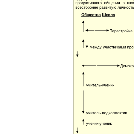
продуктивного общения в шко
всесторонне развитую личность
Общество
Школа
Перестройка
между участниками про
Демокр
учитель-ученик
учитель-педколлектив
ученик-ученик