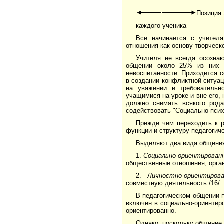
Позиция 
каждого ученика
Все начинается с учителя
отношения как основу творческ
Учителя не всегда осозна
общении около 25% из них п
невоспитанности. Приходится со
в создании конфликтной ситуа
на уважении и требовательн
учащимися на уроке и вне его,
должно снимать всякого рода
содействовать "Социально-псих
Прежде чем переходить к р
функции и структуру педагогич
Выделяют два вида общени
1.
Социально-ориентирован
общественные отношения, орга
2.
Личностно-ориентиро
совместную деятельность./16/
В педагогическом общении п
включен в социально-ориентир
ориентированно.
Однако, поскольку общение 