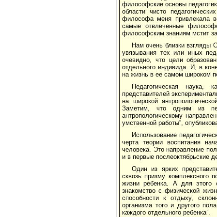
философские основы педагогик
области чисто педагогически
философа меня привлекала во
самые отвлеченные философс
философским знаниям мстит за 
Нам очень близки взгляды С
увязывания тех или иных пед
очевидно, что цели образова
отдельного индивида. И, в кон
на жизнь в ее самом широком п
Педагогическая наука, к
представителей экспериментал
на широкой антропологической
Заметим, что одним из пер
антропологическому направлен
умственной работы”, опубликов
Использование педагогичес
черта теории воспитания нач
человека. Это направление по
и в первые послеоктябрьские д
Один из ярких представит
сквозь призму комплексного п
жизни ребенка. А для этого 
знакомство с физической жизн
способности к отдыху, склон
организма того и другого по
каждого отдельного ребенка”.