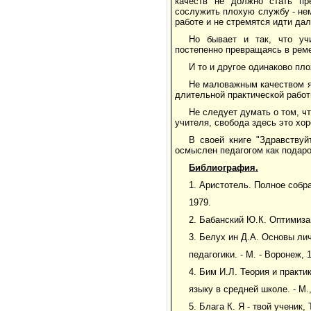
качеств не должно стать пр
сослужить плохую службу - не
работе и не стремятся идти да
Но бывает и так, что уч
постепенно превращаясь в рем
И то и другое одинаково пло
Не маловажным качеством яв
длительной практической работ
Не следует думать о том, ч
учителя, свобода здесь это хо
В своей книге "Здравству
осмыслен педагогом как подаро
Библиография.
1. Аристотель. Полное собра
1979.
2. Бабанский Ю.К. Оптимизац
3. Белух ин Д.А. Основы ли
педагогики. - М. - Воронеж, 
4. Бим И.Л. Теория и практ
языку в средней школе. - М.,
5. Блага К. Я - твой ученик,