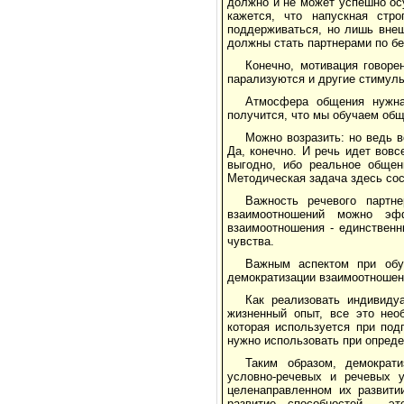
должно и не может успешно ос
кажется, что напускная стр
поддерживаться, но лишь внеш
должны стать партнерами по бе
Конечно, мотивация говоре
парализуются и другие стимулы
Атмосфера общения нужна
получится, что мы обучаем об
Можно возразить: но ведь в
Да, конечно. И речь идет вовс
выгодно, ибо реальное общен
Методическая задача здесь сос
Важность речевого партн
взаимоотношений можно эфф
взаимоотношения - единственн
чувства.
Важным аспектом при обуч
демократизации взаимоотношени
Как реализовать индивиду
жизненный опыт, все это нео
которая используется при под
нужно использовать при опреде
Таким образом, демократ
условно-речевых и речевых у
целенаправленном их развити
развитие способностей - эт