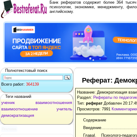
Банк рефератов содержит более 364 тыся
психологии, экономике, менеджменту, фило
английскому.
Полнотекстовый поиск
Реферат: Демок
Всего работ:
364139
Название: Демократизация вза
Теги названий
Раздел:
Рефераты по педагоги
ученик
взаимоотношения
Тип:
реферат
Добавлен 20:17:4
взаимоотношение
учитель
Просмотров: 7991
Комментариев
демократизация
Содержание
Введение………………
Реклама
ГлаваI. Психолого-педа