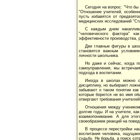
Сегодня на вопрос: "Что бы
"Отношение учителей, особенн
пусть избавятся от предвзято
медицинских исследований "Ста
С каждым днем накаплива
"человеческого фактора" к
эффективности производства, р
Две главные фигуры в школ
становятся важным условием
личности школьника.
Но даже и сейчас, когда п
самоуправления, мы встречаем
подхода в воспитании.
Иногда в школах можно с
дисциплину, но выбирают ложны
забывают о таком понятии как
которые борются не во имя об
отвергают требования учителей
Отношения между учеником
долгие годы. И на учителе, ка
взаимопонимание. А для этог
своеобразием реакций на повед
В процессе перестройки на
воспитания человека, ощущаю
судьбу. Не борьба, а поиск со