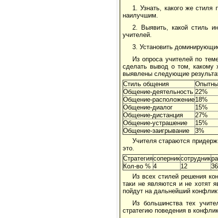
1. Узнать, какого же стиля
наилучшим.
2. Выявить, какой стиль и
учителей.
3. Установить доминирующие
Из опроса учителей по тем
сделать вывод о том, какому 
выявлены следующие результа
Стиль общения
Опытны
Общение-деятельность
22%
Общение-расположение
18%
Общение-диалог
15%
Общение-дистанция
27%
Общение-устрашение
15%
Общение-заигрывание
3%
Учителя стараются придерж
это.
Стратегия
соперник
сотрудник
ра
Кол-во %
4
12
36
Из всех стилей решения кон
таки не являются и не хотят 
пойдут на дальнейший конфликт
Из большинства тех учите
стратегию поведения в конфли