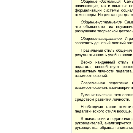
Общение
-
дистанция.
Самы
начинающие, так и опытные пе
формализации системы социал
атмосферы. Но дистанция должн
Общение-устрашение.
Сама
что объясняется их неумение
разрушение творческой деятель
Общение-заигрывание.
Игра
завоевать дешевый ложный авто
Правильный стиль общения 
результативность учебно-воспи
Верно найденный стиль п
педагога, способствует реш
адекватным личности педагога
взаимоотношений.
Современная педагогика
взаимоотношения, взаимоприяти
Гуманистическая технолог
средством развития личности.
Необходимо также отметит
педагогического стиля вообще.
В психологии и педагогике 
руководителей, анализируется
руководства, обращая внимание