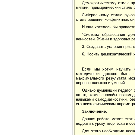
Демократическому стилю пр
мягкий, примиренческий стиль 
Либеральному стилю руков
стиль решения конфликтных си
И еще хотелось бы привести 
"Система образования дол
ценностей. Жизни и здоровья р
3. Создавать условия присп
6. Носить демократический 
Если мы хотим научить ч
методически должно быть о
максимального результата мо
перенос навыков и умений.
Однако думающий педагог, 
на то, какие способы взаимо
навыками самодиагностики, бе
его психофизическим параметра
Заключение.
Данная работа может стать
подойти к уроку творчески и с
Для этого необходимо неско