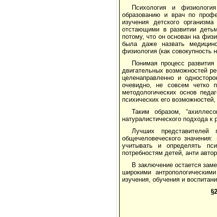
Психология и физиология
образованию и врач по профе
изучения детского организма
отстающими в развитии детьм
потому, что он основан на физ
была даже назвать медицинс
физиология (как совокупность н
Понимая процесс развития 
двигательных возможностей ре
целенаправленно и односторон
очевидно, не совсем четко 
методологических основ педаг
психических его возможностей, 
Таким образом, “ахиллес
натуралистического подхода к 
Лучших представителей 
общечеловеческого значения:
учитывать и определять пси
потребностям детей, анти авто
В заключение остается заме
широкими антропологическим
изучения, обучения и воспитан
§