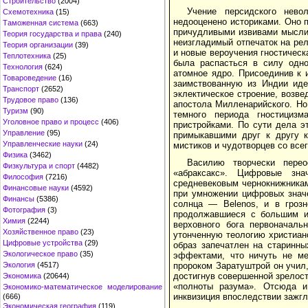
Строительство
(2004)
Учение персидского нево
Схемотехника
(15)
недооценено историками. Оно 
Таможенная система
(663)
причудливыми извивами мысли 
Теория государства и права
(240)
неизгладимый отпечаток на ре
Теория организации
(39)
и новые вероучения гностичес
Теплотехника
(25)
была распасться в силу одно
Технология
(624)
атомное ядро. Присоединив к 
Товароведение
(16)
заимствованную из Индии иде
Транспорт
(2652)
эклектическое строение, возв
Трудовое право
(136)
апостола Милленарийского. Но
Туризм
(90)
темного периода гностициз
Уголовное право и процесс
(406)
пристройками. По сути дела э
Управление
(95)
примыкавшими друг к другу к
Управленческие науки
(24)
мистиков и чудотворцев со всег
Физика
(3462)
Василию творчески пере
Физкультура и спорт
(4482)
«абраксакс». Цифровые зна
Философия
(7216)
средневековым чернокнижникам
Финансовые науки
(4592)
при умножении цифровых значе
Финансы
(5386)
солнца — Belenos, и в грозн
Фотография
(3)
продолжавшиеся с большим ил
Химия
(2244)
верховного бога первоначаль
Хозяйственное право
(23)
утонченную теологию христиан
Цифровые устройства
(29)
образ запечатлен на старинн
Экологическое право
(35)
эффектами, что ничуть не ме
Экология
(4517)
пророком Заратуштрой он учил
достигнув совершенной зрелост
Экономика
(20644)
«полноты разума». Отсюда и
Экономико-математическое моделирование
инквизиция впоследствии зажгл
(666)
Экономическая география
(119)