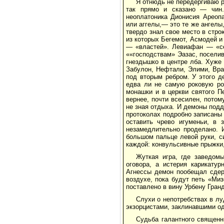
Я отнюдь не передергиваю р
так прямо и сказано — чин
неоплатоника Дионисия Ареоп
или аггелы,— это те же ангелы
твердо знал свое место в стр
из которых Бегемот, Асмодей и
— «властей». Левиафан — «се
««господствам» Эазас, посели
гнездышко в центре лба. Хуже
Забулон, Нефтали, Элими, Вра
под вторым ребром. У этого д
едва ли не самую роковую ро
монашки и в церкви святого П
вернее, почти всесилен, потом
не зная отдыха. И демоны подд
протоколах подробно записаны 
оставить чрево игуменьи, в 
незамедлительно проделано. И
большом пальце левой руки, с
каждой: конвульсивные прыжки,
Жуткая игра, где заведом
оговора, а истерия карикату
Агнессы демон пообещал сдер
воздухе, пока будут петь «Ми
поставлено в вину Урбену Гран
Слухи о непотребствах в лу
экзорцистами, заклинавшими о
Судьба галантного священ