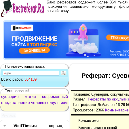
Банк рефератов содержит более 364 тыся
психологии, экономике, менеджменту, фило
английскому.
Полнотекстовый поиск
Реферат: Суев
Всего работ:
364139
Теги названий
Название: Суеверия, оккультиз
суеверие
магия
современный
Раздел:
Рефераты по оккульти
представление
человек
оккультизм
Тип:
реферат
Добавлен 16:26:5
Просмотров: 2366
Комментариев
Реклама
Кольцо змея
✨
VisitTime.ru
— сервис,
Белую лилию с розой,