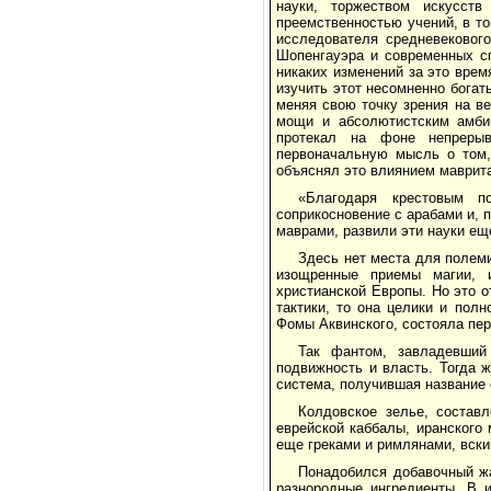
науки, торжеством искусст
преемственностью учений, в то
исследователя средневековог
Шопенгауэра и современных сп
никаких изменений за это врем
изучить этот несомненно богат
меняя свою точку зрения на в
мощи и абсолютистским амбиц
протекал на фоне непрерыв
первоначальную мысль о том,
объяснял это влиянием маврита
«Благодаря крестовым п
соприкосновение с арабами и, 
маврами, развили эти науки ещ
Здесь нет места для полеми
изощренные приемы магии, 
христианской Европы. Но это 
тактики, то она целики и пол
Фомы Аквинского, состояла пе
Так фантом, завладевший
подвижность и власть. Тогда 
система, получившая название 
Колдовское зелье, составл
еврейской каббалы, иранского
еще греками и римлянами, вскип
Понадобился добавочный жа
разнородные ингредиенты. В 