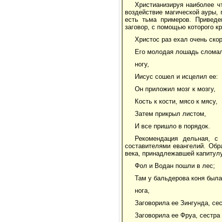
Христианизируя наиболее ч
воздействие магической ауры, 
есть тьма примеров. Приведе
заговор, с помощью которого к
Христос раз ехал очень скор
Его молодая лошадь сломал
ногу,
Иисус сошел и исцелил ее:
Он приложил мозг к мозгу,
Кость к кости, мясо к мясу,
Затем прикрыл листом,
И все пришло в порядок.
Рекомендация дельная, с
составителями евангелий. Обр
века, принадлежавшей капитулу
Фол и Водан пошли в лес;
Там у бальдерова коня был
нога,
Заговорила ее Зингунда, сес
Заговорила ее Фруа, сестра