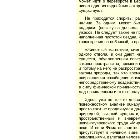
может идти о перевороте в це
писал один из виднейших автор
существуют.
Не приходится спорить: р
налицо. За одним, может быт
содержит (ссылку на дьявола
ужасов. Не следует также не 
наполненная пустотой бездна, 
точка зрения на побочный, в с
«Животный магнетизм, симп
одного ствола, и они дают н
существ, обусловленная сове
законы пространства, времени и
и потому на него не распрост
законы природы, так что врем
опирающиеся разобщение и из
непосредственному воздействию
в силу физической причинност
лад проявленным и оттого пол
Здесь уже не то что дьяво
поверхностном анализе обнар
просто-таки не продвинулся да
природной, высшей сущности,
пространственный и вневре
шопенгауэровского труда «Мир
веке. И если Фома ссылается 
присутствует в неявном виде.
революциями, взлетами челове