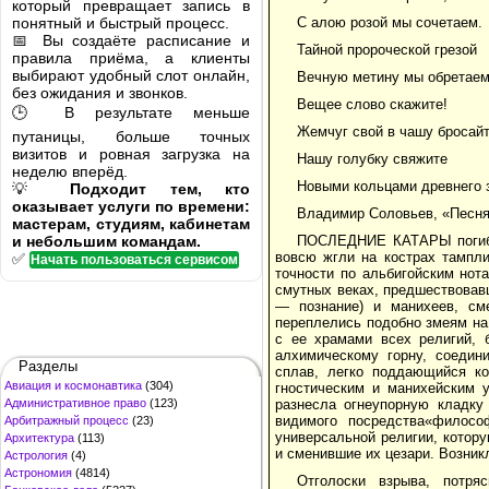
который превращает запись в
понятный и быстрый процесс.
С алою розой мы сочетаем.
📅 Вы создаёте расписание и
Тайной пророческой грезой
правила приёма, а клиенты
выбирают удобный слот онлайн,
Вечную метину мы обретаем
без ожидания и звонков.
Вещее слово скажите!
🕒 В результате меньше
Жемчуг свой в чашу бросайт
путаницы, больше точных
визитов и ровная загрузка на
Нашу голубку свяжите
неделю вперёд.
Новыми кольцами древнего 
💡
Подходит тем, кто
оказывает услуги по времени:
Владимир Соловьев, «Песн
мастерам, студиям, кабинетам
и небольшим командам.
ПОСЛЕДНИЕ КАТАРЫ погибли
вовсю жгли на кострах тампли
✅
Начать пользоваться сервисом
точности по альбигойским нот
смутных веках, предшествовавш
— познание) и манихеев, см
переплелись подобно змеям на
с ее храмами всех религий,
алхимическому горну, соедин
Разделы
сплав, легко поддающийся к
Авиация и космонавтика
(304)
гностическим и манихейским 
Административное право
(123)
разнесла огнеупорную кладку
видимого посредства«филосо
Арбитражный процесс
(23)
универсальной религии, котор
Архитектура
(113)
и сменившие их цезари. Возник
Астрология
(4)
Астрономия
(4814)
Отголоски взрыва, потря