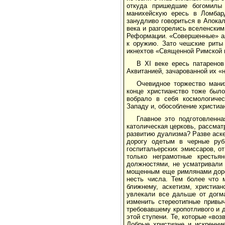
откуда пришедшие богомилы 
манихейскую epecь в Ломбар
занудливо говориться в Апока
века и разгорелись вселенски
Реформации. «Совершенные» ал
к оружию. Зато чешские риты
икнехтов «Священной Римской 
В XI веке ересь патаренов
Аквитанией, зачарованной их «
Очевидное торжество мани
конце христианство тоже был
вобрало в себя космологичес
Западу и, обособление христиа
Главное это подготовленн
католическая церковь, рассмат
развитию дуализма? Разве аск
дорогу одетым в черные руб
госпитальерских эмиссаров, о
только неграмотные крестья
должностями, не усматривали 
мощенным еще римлянами доро
несть числа. Тем более что 
ближнему, аскетизм, христиа
увлекали все дальше от догма
изменить стереотипные привыч
требовавшему кропотливого и 
этой ступени. Те, которые «воз
Добрые христиане и искренни