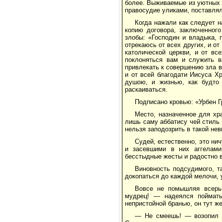
более. Выживаемые из уютных 
правосудие уликами, поставля
Когда нажали как следует н
копию договора, заключенног
злобы: «Господин и владыка, 
отрекаюсь от всех других, и от
католической церкви, и от в
поклоняться вам и служить в
привлекать к совершению зла в
и от всей благодати Иисуса Х
душою, и жизнью, как будто
раскаиваться.
Подписано кровью: «Урбен Г
Место, назначенное для хра
лишь саму аббатису чей стиль 
нельзя заподозрить в такой нев
Судей, естественно, это ни
и засевшими в них аггелами
бесстыдные жесты и радостно в
Виновность подсудимого, т
докопаться до каждой мелочи, 
Вовсе не помышляя всерь
мудрец! — надеялся поймать
непристойной бранью, он тут же
— Не смеешь! — возопил н