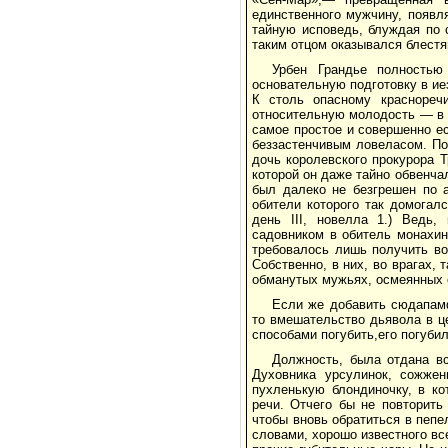
единственного мужчину, появл
тайную исповедь, блуждая по 
таким отцом оказывался блестя
Урбен Грандье полностью
основательную подготовку в ие
К столь опасному краснореч
относительную молодость — в 
самое простое и совершенно е
беззастенчивым ловеласом. По
дочь королевского прокурора Т
которой он даже тайно обвенча
был далеко не безгрешен по 
обители которого так домогалс
день III, новелла 1.) Ведь,
садовником в обитель монахин
требовалось лишь получить во
Собственно, в них, во врагах, 
обманутых мужьях, осмеянных 
Если же добавить сюдапамф
то вмешательство дьявола в ц
способами погубить,его погуби
Должность, была отдана в
Духовника урсулинок, сожжен
пухленькую блондиночку, в к
речи. Отчего бы не повторить
чтобы вновь обратиться в пеп
словами, хорошо известного вс