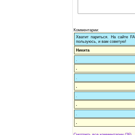
Комментарии:
Хватит париться. На сайте 
пользуюсь, и вам советую!
Никита
.
.
.
.
.
.
.
.
Смотреть все комментарии (26)