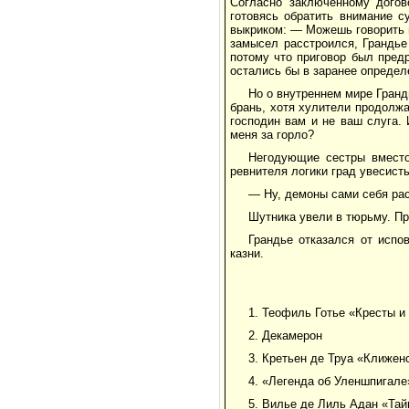
Согласно заключенному догов
готовясь обратить внимание с
выкриком: — Можешь говорить 
замысел расстроился, Грандье
потому что приговор был пред
остались бы в заранее опреде
Но о внутреннем мире Гранд
брань, хотя хулители продолж
господин вам и не ваш слуга. 
меня за горло?
Негодующие сестры вместо
ревнителя логики град увесист
— Ну, демоны сами себя рас
Шутника увели в тюрьму. Пр
Грандье отказался от испо
казни.
1. Теофиль Готье «Кресты и
2. Декамерон
3. Кретьен де Труа «Клижен
4. «Легенда об Уленшпигале
5. Вилье де Лиль Адан «Та