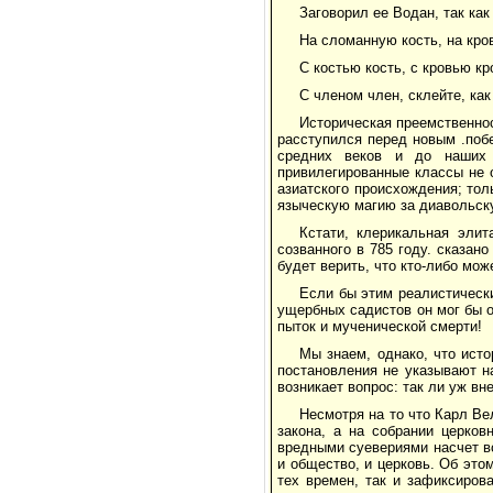
Заговорил ее Водан, так как
На сломанную кость, на кро
С костью кость, с кровью кр
С членом член, склейте, как
Историческая преемственно
расступился перед новым .по
средних веков и до наших 
привилегированные классы не о
азиатского происхождения; толь
языческую магию за диавольск
Кстати, клерикальная элит
созванного в 785 году. сказан
будет верить, что кто-либо мож
Если бы этим реалистическ
ущербных садистов он мог бы 
пыток и мученической смерти!
Мы знаем, однако, что исто
постановления не указывают н
возникает вопрос: так ли уж в
Несмотря на то что Карл Bе
закона, а на собрании церков
вредными суевериями насчет в
и общество, и церковь. Об эт
тех времен, так и зафиксиров