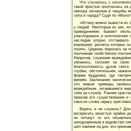
Что случилось с католичес
такой яростью ополчилась на 
некогда загнанные в чащобы 
села и города? Судя по «Молот
«Истину можно вывести из сл
у людей. Некоторые из них, к
привидениями, бывают обол
унаследовали и экзотические 
наследие упорно отстаивало
верования, реликты которых п
понять. Церковь боролась на п
язычникам свойственно поклон
Напротив, служение враждебно
ублажать, склоняя на свою
благосклонность духов света
глубже, обстоятельнее, нежел
форме буддизма, где тантри
времён. Заклинания, магическ
это живые примеры необыча
враждебным, затаившимся миро
себе на службу. Раннее христ
признав его существование и
смысле слова «врагу христианс
Верить и не служить? Для
воскресить зачастую крайне д
не потонут то его объявлял
заподозренным в ведовстве свя
шел камнем на дно, его призна