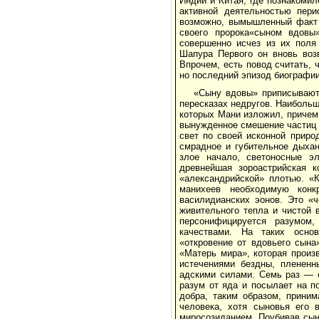
Индии и Китая, где познакоми
активной деятельностью пери
возможно, вымышленный факт 
своего пророка«сыном вдовы
совершенно исчез из их поля
Шапура Первого он вновь воз
Впрочем, есть повод считать, 
но последний эпизод биографи
«Сыну вдовы» приписывают
пересказах недругов. Наибольш
которых Мани изложил, причем
вынужденное смешение частиц 
свет по своей исконной приро
смрадное и губительное дыхан
злое начало, светоносные э
древнейшая зороастрийская 
«александрийской» плотью. «
манихеев необходимую конкр
василидианских эонов. Это «ч
живительного тепла и чистой 
персонифицируется разумом
качествами. На таких осно
«откровение от вдовьего сына
«Матерь мира», которая произ
истечениями бездны, плененн
адскими силами. Семь раз — 
разум от яда и посылает на п
добра, таким образом, прини
человека, хотя сыновья его 
миросозиданием. Поубивав сын