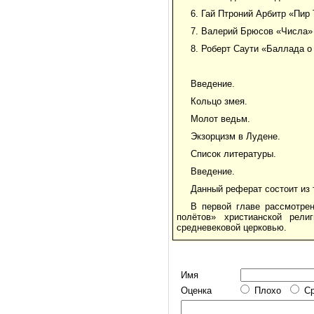
6. Гай Птроний Арбитр «Пир
7. Валерий Брюсов «Числа»
8. Роберт Саути «Баллада 
Введение.
Кольцо змея.
Молот ведьм.
Экзорцизм в Лудене.
Список литературы.
Введение.
Данный реферат состоит из 
В первой главе рассмотрен
полётов» христианской рели
средневековой церковью.
Имя
Оценка
Плохо
С