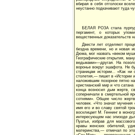
вбирая в себя отголоски всел
неустанно подкачивают туда чу
БЕЛАЯ РОЗА стала пурпур
пергамент, о которых упом
вещественных доказательств на
Двести лет отделяют проце
бездна времени, но и новая и
Дюма, мог назвать «веком муш
Географические открытия, ману
ведьмами»—другая. На позоло
воронье вокруг эшафота. Не б
страницам истории... «Как ни
столетия,— пишет в «Истории и
наложившим позорное пятно на
христианский мир и что сатана
конца возносил дым жертв, с
соперничали в смертельной яр
сотнями». Общее число жертв
человек. «Что значат мучения
имя его и во славу святой тр
восклицает М. Геннинг в моно
интересующем нас эпизоде дья
Пуатье, избрав для массовог
нравы женских обителей, уди
материнства,— отмечал по это
«Сен-Мар»,— превращенная в