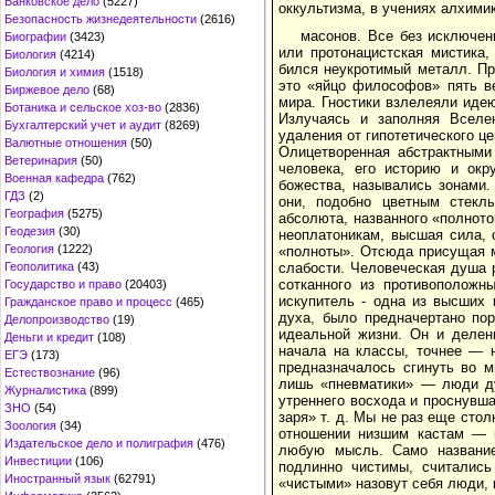
Банковское дело
(5227)
оккультизма, в учениях алхими
Безопасность жизнедеятельности
(2616)
масонов. Все без исключен
Биографии
(3423)
или протонацистская мистика,
Биология
(4214)
бился неукротимый металл. Пр
Биология и химия
(1518)
это «яйцо философов» пять в
Биржевое дело
(68)
мира. Гностики взлелеяли иде
Ботаника и сельское хоз-во
(2836)
Излучаясь и заполняя Вселе
Бухгалтерский учет и аудит
(8269)
удаления от гипотетического це
Валютные отношения
(50)
Олицетворенная абстрактными
Ветеринария
(50)
человека, его историю и окр
Военная кафедра
(762)
божества, назывались зонами.
ГДЗ
(2)
они, подобно цветным стекл
География
(5275)
абсолюта, названного «полното
Геодезия
(30)
неоплатоникам, высшая сила, 
Геология
(1222)
«полноты». Отсюда присущая м
Геополитика
(43)
слабости. Человеческая душа 
сотканного из противоположн
Государство и право
(20403)
искупитель - одна из высших 
Гражданское право и процесс
(465)
духа, было предначертано пор
Делопроизводство
(19)
идеальной жизни. Он и делен
Деньги и кредит
(108)
начала на классы, точнее — 
ЕГЭ
(173)
предназначалось сгинуть во м
Естествознание
(96)
лишь «пневматики» — люди ду
Журналистика
(899)
утреннего восхода и проснувша
ЗНО
(54)
заря» т. д. Мы не раз еще сто
Зоология
(34)
отношении низшим кастам — п
Издательское дело и полиграфия
(476)
любую мысль. Само название 
Инвестиции
(106)
подлинно чистимы, считалис
Иностранный язык
(62791)
«чистыми» назовут себя люди, 