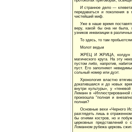
протоколах приговорах, освящ
И странное дело — клевета
передаваться и поколения в 
чистейший миф.
Уже в наше время поставят
веру, какой бы она ни была, 
узников инквизиции в различны
То здесь, то там пробьются
Молот ведьм
ЖРЕЦ И ЖРИЦА, колдун и
магического круга. На эту не
пустом либо, напротив, набит
пуст. Его заполняют невидимы
сольный номер или дуэт.
Хронология властно втягив
докатившаяся и до новых врем
внутри культуры», у «теневой
Леманн в «Иллюстрированной и
произошла "полная и внезапн
полная?
Основные вехи «Черного Ис
разглядеть лишь в отраженном
бы огнями костров, но и побу
церковных представлений о 
Ломанном рубежа церковь сжига