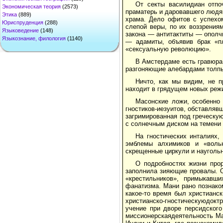
От секты василидиан отпо
Экономическая теория
(2573)
праматерь и даровавшего людя
Этика
(889)
храма. Дело офитов с успехо
Юриспруденция
(288)
слепой веры, по их воззрения
Языковедение
(148)
закона — антитактиты — ополч
Языкознание, филология
(1140)
— адамиты, объявив брак «пл
«сексуальную революцию».
В Амстердаме есть гравюра
разгоняющие алебардами толпы
Ничто, как мы видим, не 
находит в грядущем новых реж
Масонские ложи, особенно 
гностиков-иезуитов, обставля
загримированная под греческу
с солнечным диском на темени 
На гностических инталиях
эмблемы алхимиков и «вольн
скрещенные циркули и науголь
О подробностях жизни прор
заполнила зияющие провалы. Он
«крестильников», примыкавш
фанатизма. Мани рано познако
какое-то время был христианс
христианско-гностическуюдокт
учение при дворе персидского
миссионерскаядеятельность Ма