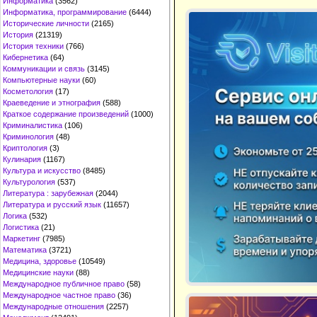
Информатика
(3562)
Информатика, программирование
(6444)
Исторические личности
(2165)
История
(21319)
История техники
(766)
Кибернетика
(64)
Коммуникации и связь
(3145)
Компьютерные науки
(60)
Косметология
(17)
Краеведение и этнография
(588)
Краткое содержание произведений
(1000)
Криминалистика
(106)
Криминология
(48)
Криптология
(3)
Кулинария
(1167)
Культура и искусство
(8485)
Культурология
(537)
Литература : зарубежная
(2044)
Литература и русский язык
(11657)
Логика
(532)
Логистика
(21)
Маркетинг
(7985)
Математика
(3721)
Медицина, здоровье
(10549)
Медицинские науки
(88)
Международное публичное право
(58)
Международное частное право
(36)
Международные отношения
(2257)