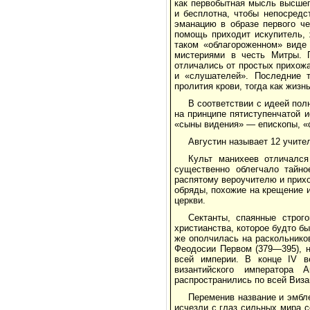
как первобытная мысль высшег
и бесплотна, чтобы непосредс
эманацию в образе первого че
помощь приходит искупитель,
таком «облагороженном» виде 
мистериями в честь Митры. П
отличались от простых прихож
и «слушателей». Последние т
пролития крови, тогда как жиз
В соответствии с идеей пол
на принципе пятиступенчатой 
«сыны видения» — епископы, «
Августин называет 12 учите
Культ манихеев отличался
существенно облегчало тайно
распятому вероучителю и прихо
обряды, похожие на крещение 
церкви.
Сектанты, спаянные строг
христианства, которое будто бы
же ополчилась на раскольнико
Феодосии Первом (379—395), н
всей империи. В конце IV 
византийского императора А
распространились по всей Виза
Переменив название и эмбле
исчезли с глаз сильных мира с