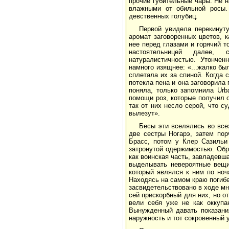
прочие губительные чары. Не 
влажными от обильной росы. 
девственных голубиц.
Первой увидела перекинут
аромат заговоренных цветов, к
нее перед глазами и горячий т
настоятельницей далее, 
натуралистичностью. Утончен
намного изящнее: «...жалко бы
сплетала их за спиной. Когда 
потекла пена и она заговорила 
поняла, только запомнила Urba
помощи роз, которые получил о
так от них несло серой, что с
вылезут».
Бесы эти вселялись во все
две сестры Ногарэ, затем по
Брасс, потом у Клер Сазильи
затронутой одержимостью. Обр
как воинская часть, завладевш
выделывать невероятные вещи
который являлся к ним по ноч
Находясь на самом краю погибе
засвидетельствовано в ходе м
сей прискорбный для них, но о
вели себя уже не как оккупа
Вынужденный давать показани
наружность и тот сокровенный 