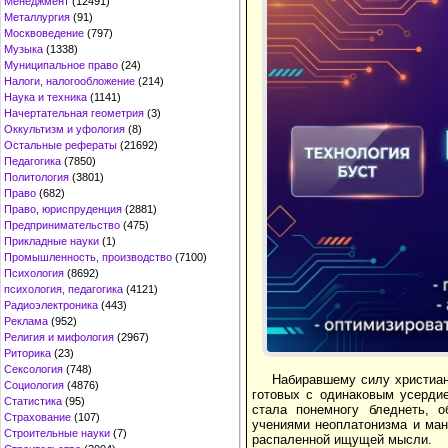
Менеджмент
(12491)
Металлургия
(91)
Москвоведение
(797)
Музыка
(1338)
Муниципальное право
(24)
Налоги, налогообложение
(214)
Наука и техника
(1141)
Начертательная геометрия
(3)
Оккультизм и уфология
(8)
Остальные рефераты
(21692)
Педагогика
(7850)
Политология
(3801)
Право
(682)
Право, юриспруденция
(2881)
Предпринимательство
(475)
Прикладные науки
(1)
Промышленность, производство
(7100)
Психология
(8692)
психология, педагогика
(4121)
Радиоэлектроника
(443)
Реклама
(952)
Религия и мифология
(2967)
Риторика
(23)
Сексология
(748)
Набиравшему силу христиан
Социология
(4876)
готовых с одинаковым усердие
Статистика
(95)
стала понемногу бледнеть, о
Страхование
(107)
учениями неоплатонизма и ман
Строительные науки
(7)
распаленной ищущей мысли.