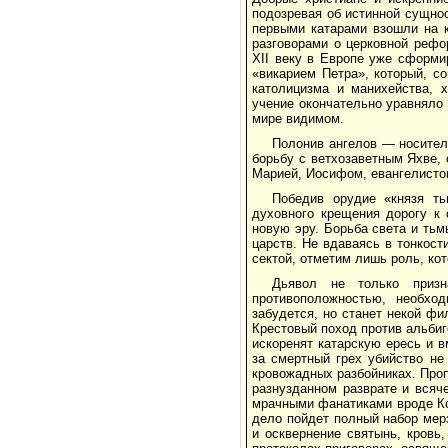
подозревая об истинной сущнос
первыми катарами взошли на к
разговорами о церковной рефо
XII веку в Европе уже сформи
«викарием Петра», который, с
католицизма и манихейства, 
учение окончательно уравняло
мире видимом.
Полонив ангелов — носител
борьбу с ветхозаветным Яхве,
Марией, Иосифом, евангелисто
Победив орудие «князя ть
духовного крещения дорогу к
новую эру. Борьба света и ть
царств. Не вдаваясь в тонкост
сектой, отметим лишь роль, ко
Дьявол не только призн
противоположностью, необхо
забудется, но станет некой ф
Крестовый поход против альби
искоренят катарскую ересь и в
за смертный грех убийство не 
кровожадных разбойниках. Про
разнузданном разврате и всяче
мрачными фанатиками вроде Ко
дело пойдет полный набор мерз
и осквернение святынь, кровь