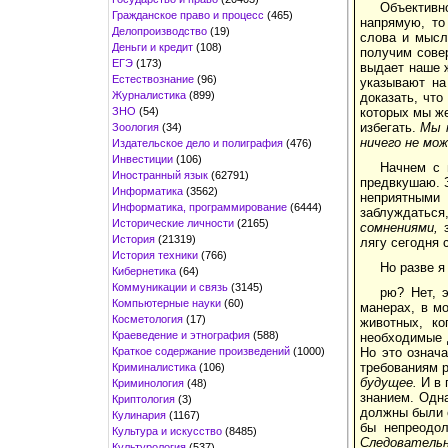
Объективн
Гражданское право и процесс
(465)
напрямую, то
Делопроизводство
(19)
слова и мысл
Деньги и кредит
(108)
получим совер
ЕГЭ
(173)
выдает наше 
Естествознание
(96)
указывают на
Журналистика
(899)
доказать, чт
ЗНО
(54)
которых мы же
избегать.
Мы п
Зоология
(34)
ничего не мож
Издательское дело и полиграфия
(476)
Инвестиции
(106)
Начнем с 
Иностранный язык
(62791)
предвкушаю. З
Информатика
(3562)
неприятными 
Информатика, программирование
(6444)
заблуждаться
Исторические личности
(2165)
сомнениями,
з
История
(21319)
лягу сегодня 
История техники
(766)
Но разве я
Кибернетика
(64)
Коммуникации и связь
(3145)
рю? Нет, 
Компьютерные науки
(60)
манерах, в м
Косметология
(17)
животных, ко
Краеведение и этнография
(588)
необходимые 
Краткое содержание произведений
(1000)
Но это означа
требованиям р
Криминалистика
(106)
будущее.
И в 
Криминология
(48)
знанием. Одн
Криптология
(3)
должны были о
Кулинария
(1167)
бы непреодол
Культура и искусство
(8485)
Следователь
Культурология
(537)