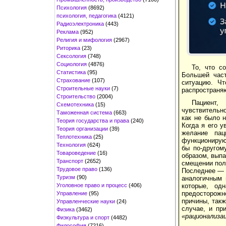
Психология
(8692)
психология, педагогика
(4121)
Радиоэлектроника
(443)
Реклама
(952)
Религия и мифология
(2967)
Риторика
(23)
Сексология
(748)
Социология
(4876)
То, что с
Статистика
(95)
Большей част
Страхование
(107)
ситуацию. Чт
Строительные науки
(7)
распространя
Строительство
(2004)
Пациент,
Схемотехника
(15)
чувствительно
Таможенная система
(663)
как не было 
Теория государства и права
(240)
Когда я его 
Теория организации
(39)
желание пац
Теплотехника
(25)
функционирую
Технология
(624)
бы по-другом
Товароведение
(16)
образом, выпа
Транспорт
(2652)
смещении пол
Трудовое право
(136)
Последнее — 
Туризм
(90)
аналогичным 
Уголовное право и процесс
(406)
которые, одн
предосторожн
Управление
(95)
причины, такж
Управленческие науки
(24)
случае, и пр
Физика
(3462)
«рационализа
Физкультура и спорт
(4482)
Философия
(7216)