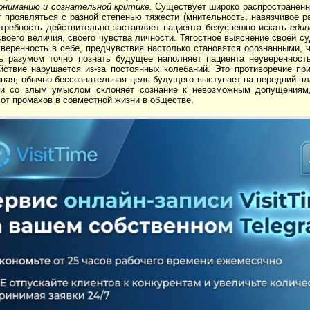
ониманию и сознательной критике.
Существует широко распространенн
 проявляться с разной степенью тяжести (мнительность, навязчивое разд
отребность действительно заставляет пациента безуспешно искать
еди
воего величия, своего чувства личности. Тягостное выяснение своей 
веренность в себе, предчувствия настолько становятся осознанными, 
ь разумом точно познать будущее наполняет пациента неуверенност
йствие нарушается из-за постоянных колебаний. Это противоречие пр
йная, обычно бессознательная цель будущего выступает на передний пл
и со злым умыслом склоняет сознание к невозможным до­пущениям
 от промахов в совместной жизни в обществе.