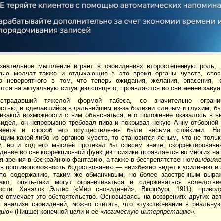
ознательное мышление играет в сновидениях второстепенную роль, д
ью молчат также и отдыхающие в это время органы чувств, спосо
о невероятного в том, что теперь ожидания, желания, опасения, 
ются на актуальную ситуацию спящего, проявляются во сне менее заву
 страдавший тяжелой формой табеса, со значительно ограни
стью, и сделавшийся в дальнейшем из-за болезни слепым и глухим, бы
никакой возможности с ним объясняться, его положение оказалось в 
увидел, он непрерывно требовал пива и покрывал некую Анну отборной
иента и способ его осуществления были весьма стойкими. Но
щим какой-либо из органов чувств, то становится ясным, что не толь
у, но и ход его мыслей протекал бы совсем иначе, скорректированн
дение во сне коррекционной функции психики проявляется во многих на
я зрения в бескрайнюю фантазию, а также в беспрепятственном
выдвиже
в противоположность бодрствованию — неизбежно ведет к усилению и 
по содержанию, таким же обманчивым, но более заостренным выраж
ако, опять-таки могут огра­ничиваться и сдерживаться вследств
ости. Хавэлок Эллис («Мир сновидений», Вюрцбург, 1911), приво
е отмечает это обстоятельство. Основываясь на воззрениях других ав
и ана­лизе сновидений, можно считать, что вчувство-вание в реальн
цию»
(Ницше) конечной цели и ее
«логическую интерпретацию».