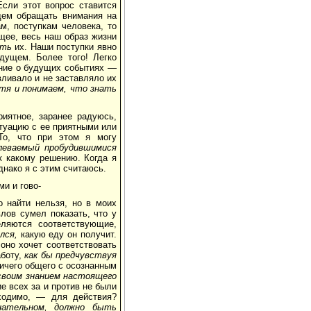
Если этот вопрос ставится
удем обращать внимания на
м, поступкам человека, то
щее, весь наш образ жизни
ать
их. Наши поступки явно
дущем. Более того! Легко
ение о будущих событиях —
вливало и не заставляло их
отя и понимаем, что знать
риятное, заранее радуюсь,
туацию с ее приятными или
То, что при этом я могу
леваемый пробудившимися
к какому решению. Когда я
днако я с этим считаюсь.
ми и гово-
 найти нельзя, но в моих
лов сумел показать, что у
ляются соответствующие,
лся,
какую еду он получит.
оно хочет соответствовать
аботу,
как бы предчувствуя
ичего общего с осознанным
своим знанием настоящего
е всех за и против не были
бходимо, — для действия?
нательном, должно быть