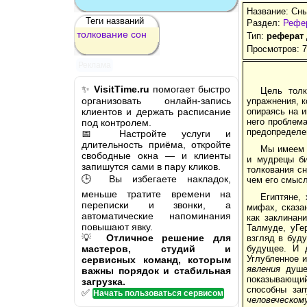
Название: Сны
Теги названий
Раздел:
Рефер
толкование
сон
Тип:
реферат
Просмотров: 
Реклама
✨
VisitTime.ru
помогает быстро
Цель толк
организовать онлайн-запись
упражнения, к
клиентов и держать расписание
опираясь на 
него проблема
под контролем.
предопределе
📅 Настройте услуги и
длительность приёма, откройте
Мы имеем 
свободные окна — и клиенты
и мудрецы би
запишутся сами в пару кликов.
толкования сн
🕒 Вы избегаете накладок,
чем его смысл
меньше тратите времени на
Египтяне,
переписки и звонки, а
мифах, сказа
автоматические напоминания
как заклинан
повышают явку.
Талмуде, уГе
💡
Отличное решение для
взгляд в буд
мастеров, студий и
будущее. И д
Углубленное и
сервисных команд, которым
явления
душев
важны порядок и стабильная
показывающий
загрузка.
способны за
✅
Начать пользоваться сервисом
человеческом