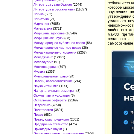
недоступно п
Литература : зарубежная
(2044)
которое может
Литература и русский язык
(11657)
внутренняя п
Логика
(532)
утверждения с
Логистика
(21)
усиливает неу
Маркетинг
(7985)
невозможност
Математика
(3721)
любое его де
Медицина, здоровье
(10549)
мании,
где та
Медицинские науки
(88)
реальностью 
Международное публичное право
(58)
самосозна­ние
Международное частное право
(36)
Международные отношения
(2257)
Менеджмент
(12491)
Металлургия
(91)
Москвоведение
(797)
Музыка
(1338)
Муниципальное право
(24)
Налоги, налогообложение
(214)
Наука и техника
(1141)
Начертательная геометрия
(3)
Оккультизм и уфология
(8)
Остальные рефераты
(21692)
Педагогика
(7850)
Политология
(3801)
Право
(682)
Право, юриспруденция
(2881)
Предпринимательство
(475)
Прикладные науки
(1)
Промышленность, производство
(7100)