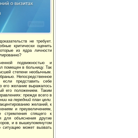
Реклама
оказательств не требует.
бные кри­тически оценить
которые из ядра личности
алированно?
ченной подвижностью и
л помещен в больницу. Так
высшей степени необычным.
 бранью. Непосредственное
 если представить себе
ко его желание выражалось
ый его положением. Таким
правлениях: прежде всего в
нии на передний план цели.
акцентированию желаний, к
ениям и преувели­чениям,
ие стремле­ния спящего к
дя для объяснения другие
торов, и в вышеупомянутом
ую ситуацию может вызвать