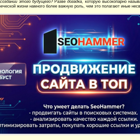
создании этого будущего?
Разве
догадка,
которую высокопарно назыв
веческой жизни намного более важную роль, чем это полагают иные нес