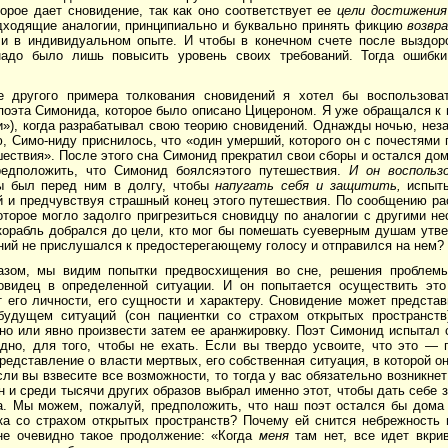
торое дает снови­дение, так как оно соответствует ее
цели дости­жения
д­ходящие аналогии, принципиально и буквально принять фикцию
возвр
и в индивидуальном опыте. И что­бы в конечном счете после выздор
надо было лишь повысить уровень своих требований. Тогда ошибки
е другого примера толкования снови­дений я хотел бы воспользоват
поэта Симонида, которое было описано Цицероном. Я уже обращался к 
»), когда разрабатывал свою теорию сновидений. Однажды ночью, неза
 Симо-ниду приснилось, что «один умерший, которого он с почестями 
шествия». После этого сна Симонид прекра­тил свои сборы и остался до
едположить, что Симонид боялсяэтого путешествия.
И он воспольз
ы был перед ним в долгу, чтобы
напугать себя и защитить,
испыты
 и предчувствуя страшный конец этого путешествия. По сообщению рас
торое могло задолго пригрезиться сновидцу по аналогии с другими не
корабль добрался до цели, кто мог бы помешать суеверным душам утве
ний не прислушался к предостерегающему го­лосу и отправился на нем?
азом, мы видим попытки предвосхищения во сне, решения проблемы, 
овидец в опре­деленной ситуации. И он попытается осуществить это
т его личности, его сущности и характеру. Сновидение может предста
удущем ситуаций (сон пациентки со страхом открытых пространст
но или явно произвести затем ее аранжировку. Поэт Симонид испытал 
дно, для того, чтобы не ехать. Если вы твердо усвоите, что это — п
редставление о власти мертвых, его собственная ситуация, в которой о
сли вы взвесите все возможности, то тогда у вас обязательно возникне
н и среди тысячи других образов выбрал именно этот, чтобы дать себе з
а. Мы можем, пожалуй, предположить, что наш поэт остался бы дома 
ка со страхом открытых пространств? Почему ей снится небреж­ность 
не очевидно такое продолжение: «Когда
меня
там нет, все идет вкрив