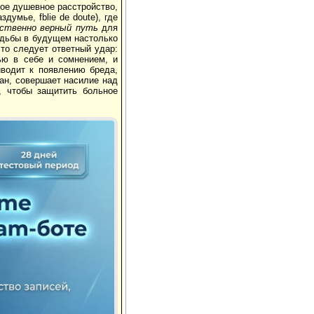
ое душевное расстройство,
умье, fblie de doute), где
нственно верный путь
для
судьбы в будущем настолько
что следует ответный удар:
ью в себе и сомнением, и
иводит к появлению бреда,
ан, совершает насилие над
, чтобы защитить больное