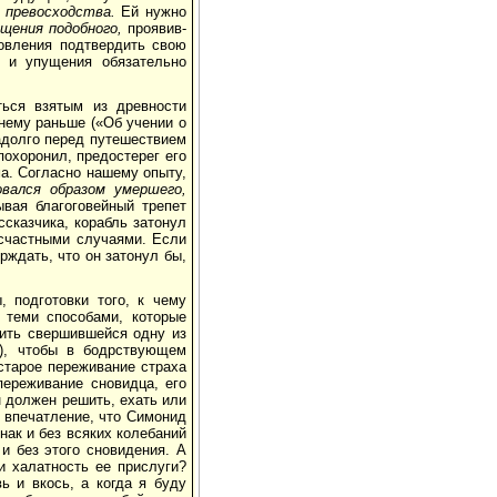
 превосходства.
Ей нужно
ащения подобного,
проявив­
овления под­твердить свою
 и упу­щения обязательно
ься взятым из древ­ности
нему раньше («Об учении о
­долго перед путешествием
похоронил, предостерег его
ма. Согласно нашему опыту,
овался образом умершего,
вая благоговейный трепет
сказчика, корабль затонул
­счастными случаями. Если
рждать, что он затонул бы,
под­готовки того, к чему
 теми способами, которые
вить свершившейся одну из
в), чтобы в бодрствующем
старое пе­реживание страха
е­реживание сновидца, его
н должен решить, ехать или
т впечатление, что Симонид
нак и без всяких колебаний
и без этого сновидения. А
и халатность ее прислуги?
ь и вкось, а когда я буду