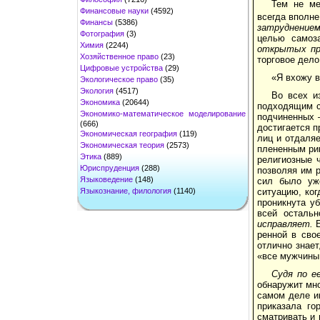
Тем не м
Финансовые науки
(4592)
всегда вполне
Финансы
(5386)
затруднением
Фотография
(3)
целью самоз
Химия
(2244)
открытых пр
Хозяйственное право
(23)
торговое дело
Цифровые устройства
(29)
«Я вхожу в
Экологическое право
(35)
Экология
(4517)
Во всех и
Экономика
(20644)
подходящим ср
Экономико-математическое моделирование
подчиненных 
(666)
достига­ется 
Экономическая география
(119)
лиц и отдаляе
Экономическая теория
(2573)
плененным ри
Этика
(889)
религиозные 
Юриспруденция
(288)
позволяя им р
Языковедение
(148)
сил было уже
Языкознание, филология
(1140)
ситуацию, ког
проникнута уб
всей ос­таль
исправляет.
ренной в сво
отлично знает
«все мужчины 
Судя по е
обнаружит мно
самом деле иг
при­казала г
сматривать и 