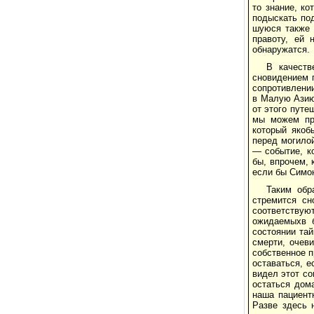
то знание, ко
подыскать по
шуюся также 
правоту, ей 
обнаружатся.
В качеств
сновидением 
сопротивлении
в Малую Азию,
от этого путе
мы можем пр
который якоб
перед могилой
— событие, ко
бы, впрочем, 
если бы Си­мо
Таким обр
стремится сн
соответствую
ожидаемыхв б
состоянии тай
смерти, очеви
собственное п
оставаться, е
видел этот со
остаться дом
наша пациент
Разве здесь 