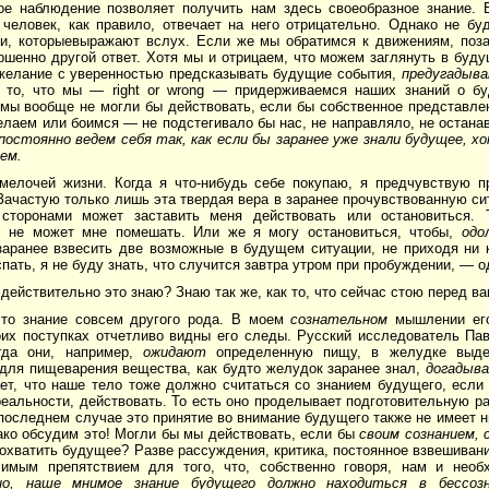
ое наблюдение позволяет получить нам здесь своеобразное знание. 
 человек, как правило, отвечает на него отрицательно. Однако не б
и, которыевыражают вслух. Если же мы обратимся к движениям, поза
шенно другой ответ. Хотя мы и отрицаем, что можем заглянуть в буду
желание с уверенностью предсказывать будущие события,
предугадыв
 то, что мы — right or wrong — придерживаемся наших знаний о бу
о мы вообще не могли бы действовать, если бы собственное представл
лаем или боимся — не подстегивало бы нас, не направляло, не остана
остоянно ведем себя так, как если бы заранее уже знали будущее, х
ем.
мелочей жизни. Когда я что-нибудь себе покупаю, я предчувствую п
ачастую только лишь эта твердая вера в заранее прочувствованную си
сторонами может заставить меня действовать или остановиться. 
, не может мне помешать. Или же я могу остановиться, чтобы,
одо
аранее взвесить две возможные в будущем ситуации, не приходя ни 
спать, я не буду знать, что случится завтра утром при пробуждении, — о
 действительно это знаю? Знаю так же, как то, что сейчас стою перед ва
это знание совсем другого рода. В моем
сознательном
мышлении его
оих поступках отчетливо видны его следы. Русский исследователь Пав
гда они, например,
ожидают
определенную пищу, в желудке выде
для пищеварения вещества, как будто желудок заранее знал,
догадыва
ет, что наше тело тоже должно считаться со знанием будущего, если 
еальности, действовать. То есть оно проделывает подготовительную р
последнем случае это принятие во внимание будущего также не имеет н
ако обсудим это! Могли бы мы действовать, если бы
своим сознанием, 
хватить будущее? Разве рассуждения, критика, постоянное взвешивани
имым препятствием для того, что, собственно говоря, нам и нео
но, наше мнимое знание будущего должно находиться в бессоз