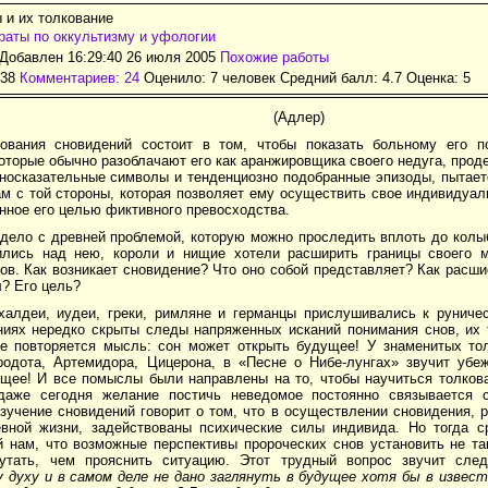
 и их толкование
аты по оккультизму и уфологии
Добавлен 16:29:40 26 июля 2005
Похожие работы
738
Комментариев: 24
Оценило: 7 человек Средний балл: 4.7 Оценка:
5
(Адлер)
ования сновидений состоит в том, чтобы показать больному его п
оторые обычно разоблачают его как аранжировщика своего недуга, проде
иносказательные символы и тенденциозно подобранные эпизоды, пытае
м с той стороны, которая позволяет ему осуществить свое индивидуал
нное его целью фиктивного превосходства.
дело с древней проблемой, которую можно проследить вплоть до колы
лись над нею, короли и нищие хотели расширить границы своего 
ов. Как возникает сновидение? Что оно собой представляет? Как расш
? Его цель?
 халдеи, иудеи, греки, римляне и гер­манцы прислушивались к руниче
ниях нередко скрыты следы напряженных исканий понимания снов, их 
ие повторяется мысль: сон может открыть будущее! У знаменитых то
родота, Артемидора, Цицерона, в «Песне о Нибе-лунгах» звучит убе
ущее! И все помыслы были направлены на то, чтобы научиться толков
аже сегодня желание постичь неве­домое постоянно связывается 
зучение сновидений говорит о том, что в осуществлении сновидения, 
ной жизни, задействованы психические силы индивида. Но тогда ср
 нам, что возможные перспективы пророческих снов установить не так
путать, чем прояснить ситуацию. Этот трудный вопрос звучит сл
у духу и в самом деле не дано заглянуть в будущее хотя бы в извест