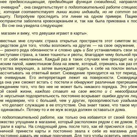
енее
предвосхищающая, предвидящая функция сновидений,
направля
4
 очевидна
, она свидетельствует о
подготовительной работе спящего 
, которая соответствует линии жизни индивида, но не
common se
ащиту. Попробуем проследить эти линии на одном примере. Паци
остранств
заболела кровохарканьем и, так как была прикована к пос
. Во сне она увидела следующее:
 магазин и вижу, что девушки играют в карты».
звестных мне случаях страха открытых пространств этот симптом вс
едством для того, чтобы возложить на других — на свое окружение, р
— разного рода обязанности и словно
царь и Бог
устанавли­вать свои з
приступами страха, а также тошноты и рво­ты, благодаря чему больной п
т от себя нежеланных. Каж­дый раз в таких случаях мне приходит на у
мским папой,
наместником Бога на земле,
который, отрекаясь как раз о
чувства верующих, а затем вынуждает ходить к себе на поклон вельм
ассчитывать на ответный визит. Сновидение приходится на тот период,
 очевидным. Его интерпрета­ция лежит на поверхности. Сновидиц
да она уже сможет встать с постели и обнаружит различные прегрешен
еждением того, что без нее не может быть никакого поряд­ка. Это убе
ной своей жизни,
каждого ставит на свое место и с невообрази
Ее неусыпная подозрительность постоянно вскры­вает ошибки других лю
ем недоверии, что с большей, чем у других, прозорливостью
угадыв
, что делают служащие в ее отсутствие. Она знает также, что такое муж
одина­ковы!». Потому-то и ее муж всегда должен оста­ваться дома.
е подготовительной работе,
как толь­ко она избавится от своей боле
жество упущении в магазине, который расположен рядом с ее домом. В
рали в карты. На следующий день после того, как ей приснился сон, 
орничной принести карты и постоянно звала к себе из магазина дев
постоянно давать им новые пору­чения. Для того чтобы осветить неясно