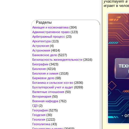
участвует в 
играет в чело
Разделы
Авиация и космонавтика
(304)
Административное право
(123)
Арбитражный процесс
(23)
Архитектура
(113)
Астрология
(4)
Астрономия
(4814)
Банковское дело
(5227)
Безопасность жизнедеятельности
(2616)
Биографии
(3423)
Биология
(4214)
Биология и химия
(1518)
Биржевое дело
(68)
Ботаника и сельское хоз-во
(2836)
Бухгалтерский учет и аудит
(8269)
Валютные отношения
(50)
Ветеринария
(50)
Военная кафедра
(762)
ГДЗ
(2)
География
(5275)
Геодезия
(30)
Геология
(1222)
Геополитика
(43)
Государство и право
(20403)