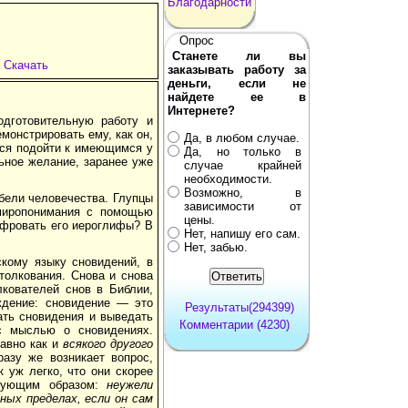
Благодарности
Опрос
Станете ли вы
Скачать
заказывать работу за
деньги, если не
найдете ее в
Интернете?
одготовительную работу и
монстрировать ему, как он,
Да, в любом случае.
тся подойти к имеющимся у
Да, но только в
ьное желание, заранее уже
случае крайней
необходимости.
Возможно, в
бели человечества. Глупцы
зависимости от
миропонимания с помощью
цены.
ифровать его иероглифы? В
Нет, напишу его сам.
Нет, забью.
скому языку сновидений, в
толкования. Снова и снова
лкователей снов в Библии,
ждение: сновидение — это
Результаты(294399)
ать сновидения и выведать
Комментарии (4230)
с мыслью о снови­дениях.
равно как и
всякого другого
азу же возникает вопрос,
 уж легко, что они скорее
едующим образом:
неужели
ных пределах, если он сам