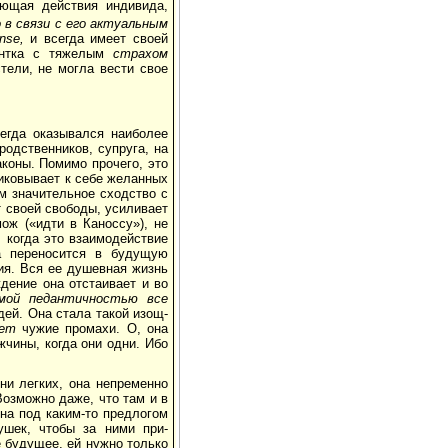
ющая действия индивида,
в связи с его актуальным
nse,
и всегда имеет своей
ентка с тяжелым
страхом
тели, не могла вести свое
егда оказывался наиболее
од­ственников, супруга, на
аконы. Помимо прочего, это
риковывает к себе желанных
м зна­чительное сходство с
т своей свободы, усиливает
ож («идти в Каноссу»), не
 когда это взаимодей­ствие
а переносится в будущую
ия. Вся ее душевная жизнь
ждение она отстаивает и во
мой педантичностью все
дей. Она стала такой изощ­
ает
чужие прома­хи. О, она
­чины, когда они одни. Ибо
зни легких, она непременно
озможно даже, что там и в
она под каким-то предлогом
ушек, чтобы за ними при­
е будущее, ей нужно только