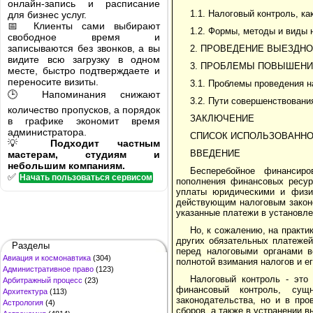
онлайн-запись и расписание
1.1. Налоговый контроль, к
для бизнес услуг.
📅 Клиенты сами выбирают
1.2. Формы, методы и виды 
свободное время и
записываются без звонков, а вы
2. ПРОВЕДЕНИЕ ВЫЕЗДН
видите всю загрузку в одном
3. ПРОБЛЕМЫ ПОВЫШЕНИ
месте, быстро подтверждаете и
переносите визиты.
3.1. Проблемы проведения н
🕒 Напоминания снижают
3.2. Пути совершенствовани
количество пропусков, а порядок
ЗАКЛЮЧЕНИЕ
в графике экономит время
администратора.
СПИСОК ИСПОЛЬЗОВАННО
💡
Подходит частным
ВВЕДЕНИЕ
мастерам, студиям и
небольшим компаниям.
Бесперебойное финансиро
✅
Начать пользоваться сервисом
пополнения финансовых ресур
уплаты юридическими и физич
действующим налоговым законо
указанные платежи в установле
Но, к сожалению, на практ
других обязательных платежей
Разделы
перед налоговыми органами в
Авиация и космонавтика
(304)
полнотой взимания налогов и е
Административное право
(123)
Налоговый контроль - это
Арбитражный процесс
(23)
финансовый контроль, сущ
Архитектура
(113)
законодательства, но и в про
Астрология
(4)
сборов, а также в устранении 