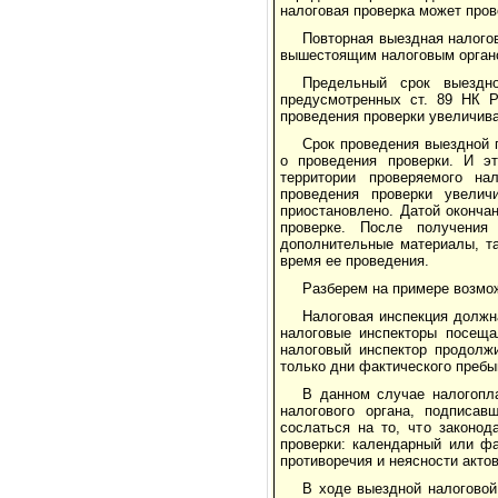
налоговая проверка может про
Повторная выездная налогов
вышестоящим налоговым органо
Предельный срок выездно
предусмотренных ст. 89 НК Р
проведения проверки увеличива
Срок проведения выездной 
о проведения проверки. И э
территории проверяемого на
проведения проверки увелич
приостановлено. Датой оконча
проверке. После получения
дополнительные материалы, та
время ее проведения.
Разберем на примере возмо
Налоговая инспекция должн
налоговые инспекторы посеща
налоговый инспектор продолж
только дни фактического пребы
В данном случае налогопл
налогового органа, подписа
сослаться на то, что законод
проверки: календарный или фа
противоречия и неясности акто
В ходе выездной налоговой