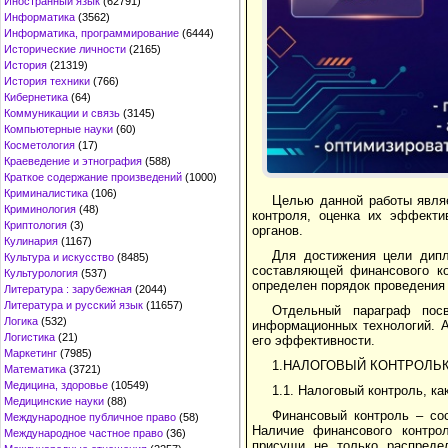
Иностранный язык
(62791)
Информатика
(3562)
Информатика, программирование
(6444)
Исторические личности
(2165)
История
(21319)
История техники
(766)
Кибернетика
(64)
Коммуникации и связь
(3145)
Компьютерные науки
(60)
Косметология
(17)
Краеведение и этнография
(588)
Краткое содержание произведений
(1000)
Криминалистика
(106)
Целью данной работы явля
Криминология
(48)
контроля, оценка их эффекти
Криптология
(3)
органов.
Кулинария
(1167)
Для достижения цели дипл
Культура и искусство
(8485)
составляющей финансового ко
Культурология
(537)
определен порядок проведения 
Литература : зарубежная
(2044)
Литература и русский язык
(11657)
Отдельный параграф посв
Логика
(532)
информационных технологий. А
Логистика
(21)
его эффективности.
Маркетинг
(7985)
1.НАЛОГОВЫЙ КОНТРОЛЬ
Математика
(3721)
Медицина, здоровье
(10549)
1.1. Налоговый контроль, к
Медицинские науки
(88)
Финансовый контроль – сос
Международное публичное право
(58)
Наличие финансового контрол
Международное частное право
(36)
присущи не только распредел