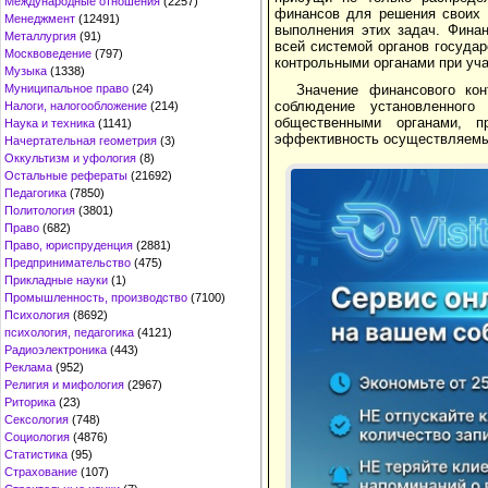
Международные отношения
(2257)
финансов для решения своих 
Менеджмент
(12491)
выполнения этих задач. Фина
Металлургия
(91)
всей системой органов госуда
Москвоведение
(797)
контрольными органами при уча
Музыка
(1338)
Значение финансового кон
Муниципальное право
(24)
соблюдение установленного
Налоги, налогообложение
(214)
общественными органами, пр
Наука и техника
(1141)
эффективность осуществляемых
Начертательная геометрия
(3)
Оккультизм и уфология
(8)
Остальные рефераты
(21692)
Педагогика
(7850)
Политология
(3801)
Право
(682)
Право, юриспруденция
(2881)
Предпринимательство
(475)
Прикладные науки
(1)
Промышленность, производство
(7100)
Психология
(8692)
психология, педагогика
(4121)
Радиоэлектроника
(443)
Реклама
(952)
Религия и мифология
(2967)
Риторика
(23)
Сексология
(748)
Социология
(4876)
Статистика
(95)
Страхование
(107)