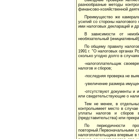
разнообразные методы контро
финансово-хозяйственной деят
Преимущество же камераль
усилий со стороны налогового
ими налоговых деклараций и др
В зависимости от неизб
необязательный (инициативный)
По общему правилу налогов
1991 г. "О налоговых органах 
сколько угодно долго в случаях
-налогоплательщик своевр
налогов и сборов;
-последняя проверка не выя
-увеличение размера имуще
-отсутствуют документы и 
или свидетельствующие о нали
Тем не менее, в отдельны
контрольимеет место в случае
уплаты налогов и сборов 
(представительства) или прекр
По периодичности пр
повторный.Первоначальными сл
налогоплательщика впервые в т