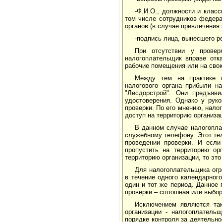
-Ф.И.О., должности и клас
том числе сотрудников федера
органов (в случае привлечения
-подпись лица, вынесшего ре
При отсутствии у прове
налогоплательщик вправе отк
рабочие помещения или на сво
Между тем на практике в
налогового органа прибыли н
"Лесдорстрой". Они предъяв
удостоверения. Однако у рук
проверки. По его мнению, нал
доступ на территорию организа
В данном случае налогопл
служебному телефону. Этот те
проведении проверки. И если
пропустить на территорию ор
территорию организации, то эт
Для налогоплательщика огро
в течение одного календарног
один и тот же период. Данное
проверки – сплошная или выбор
Исключением являются так
организации - налогоплатель
порядке контроля за деятельно