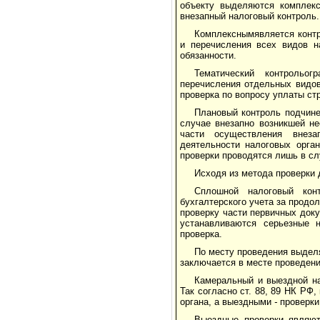
объекту выделяются комплекс
внезапный налоговый контроль.
Комплекснымявляется контр
и перечисления всех видов н
обязанности.
Тематический контрольог
перечисления отдельных видов
проверка по вопросу уплаты ст
Плановый контроль подчине
случае внезапно возникшей не
части осуществления внеза
деятельности налоговых орга
проверки проводятся лишь в сл
Исходя из метода проверки 
Сплошной налоговый кон
бухгалтерского учета за продо
проверку части первичных доку
устанавливаются серьезные н
проверка.
По месту проведения выдел
заключается в месте проведени
Камеральный и выездной на
Так согласно ст. 88, 89 НК Р
органа, а выездными
-
проверки
Выездные проверки являют