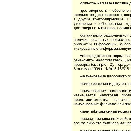
-полнота- наличие массива 
-достоверность
-
обеспечен
предмет ее достоверности, пос
в другие контролирующие и п
уточнении и обосновании отд
достоверность вызывает сомнени
-организация рациональной 
наличия реальных возможност
обработки информации, обесп
тизированную информационную 
Непосредственно перед на
ознакомить налогоплательщик
проверки (см. прил. 2). Поряд
8 октября 1999 г. №Ап-3-16/318
-наименование налогового о
-номер решения и дату его 
-наименование налогоплат
назначается налоговая про
представительства налогоп
наименование филиала или пре
-идентификационный номер 
-период финансово-хозяйс
агента либо его филиала или п
-вопросы проверки (виды нал