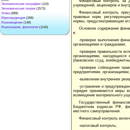
Финансовый контроль за 
Экономическая география
(119)
учреждений, акционеров и внут
Экономическая теория
(2573)
Финансовый контроль прис
Этика
(889)
правовых норм, регулирующих
Юриспруденция
(288)
нормы, предусматривающие его
Языковедение
(148)
Языкознание, филология
(1140)
Основное содержание финан
в:
-проверке выполнения фина
организациями и гражданами;
-проверке правильности ис
организациями, находящихся 
(банковских ссуд, внебюджетны
-проверке соблюдения пра
предприятиями, организациями
-выявлении внутренних резе
-устранении и предупрежде
порядке принимаются меры во
возмещение материального уще
Государственный финансо
Бюджетном кодексах РФ, фед
местного самоуправления.
Финансовый контроль включ
-налоговый контроль;