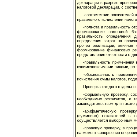
декларации в разрезе проверя
налоговой декларации, с соотв
-соответствие показателей 
правильного исчисления налого
-полнота и правильность о
формирование налоговой ба
правильность определения д
определения затрат на произ
прочей реализации; влияние 
формирование финансовых рез
представления отчетности о дв
-правильность применения 
взаимозависимыми лицами, по 
-обоснованность применени
исчисления сумм налогов, под
Проверка каждого отдельног
-формальную проверку, со
необходимых реквизитов, а 
законодательством для такого 
-арифметическую проверк
(суммовых) показателей в п
осуществляется выборочным м
-правовую проверку, в про
на момент совершения операции