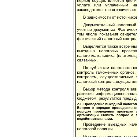
период осуществляются две и
уплате или уплаченным на
законодательство ограничивает
В зависимости от источник
Документальный налоговый
учетных документах. Фактическ
том числе показания свидете
фактический нало­говый контро
Выделяется также встречный
выездных налоговых провер
налогоплательщика (плательщ
связанных.
По субъектам налогового к
контроль таможенных органов,
контролем, осуществляемым с
налоговый контроль,осуществл
Выбор метода контроля зав
развития инфор­мационно-анал
бюджетом, результатов пре­дыд
2.1. Проведение выездной налого
Вопрос о порядке проведения в
порядке проведения проверки и
организации ставить вопрос о 
недействительными.
Проведение выездных нал
налоговой полиции.
Выездная налоговая провер