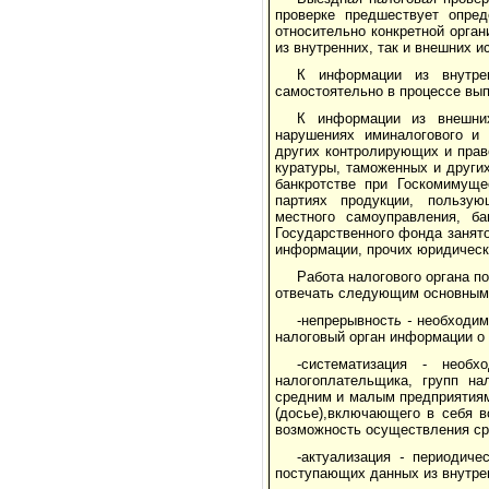
проверке предшествует опред
относительно конкретной орган
из внутренних, так и внешних и
К информации из внутрен
самостоятельно в процессе вы­
К информации из внешних
нарушениях иминалогового и 
других контролирующих и прав
куратуры, таможенных и других
банкротстве при Госкомимуще
партиях продукции, пользую
местного самоуправления, ба
Государственного фонда занято
информации, прочих юридически
Работа налогового органа 
отвечать следую­щим основным
-непрерывност
ь -
необходим
налоговый орган информации о
-систематизация - необ
налогоплательщика, групп на
средним и малым предприятиям
(до­сье),включающего в себя
возможность осуществле­ния ср
-актуализация
-
периодиче
поступающих данных из внутре