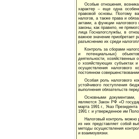
Особые отношения, возник
характер – еще одна особенн
правовой основы. Поэтому ва
налогов, а также права и обя
актами, а функции налогового
законы, как правило, не прямо
лица Госналогслужбы, в отно
важное значение приобретает р
разъяснению их среди налогоп
Контроль за сборами налог
и потенциальных) объектов
деятельности, хозяйственных о
о хозяйствующих субъектах и
осуществления налогового к
постоянном совершенствовании
Особая роль налогового ко
устойчивого поступления бюд
выполнения обязательств пере
Основными документами, 
являются Закон РФ «О госуда
марта 1991 г., Указ Президент
1991 г. и утвержденное им Пол
Налоговый контроль можно 
из них представляет собой вы
методы осуществления контрол
и взаимоувязки.