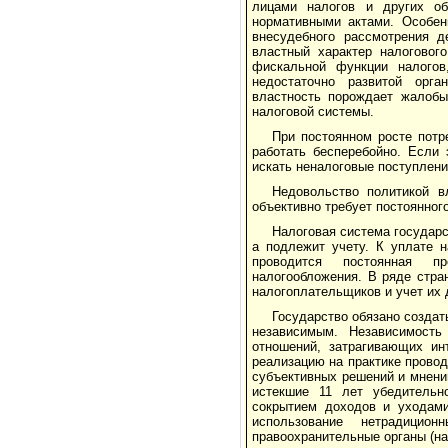
лицами налогов и других об
нормативными актами. Особен
внесудебного рассмотрения д
властный характер налоговог
фискальной функции налогов
недостаточно развитой орган
властность порождает жалобы
налоговой системы.
При постоянном росте потр
работать бесперебойно. Если 
искать неналоговые поступлени
Недовольство политикой в
объективно требует постоянног
Налоговая система государс
а подлежит учету. К уплате 
проводится постоянная пр
налогообложения. В ряде стра
налогоплательщиков и учет их 
Государство обязано создат
независимым. Независимость
отношений, затрагивающих ин
реализацию на практике провод
субъективных решений и мнений
истекшие 11 лет убедительн
сокрытием доходов и уходами
использование нетрадицио
правоохранительные органы (на