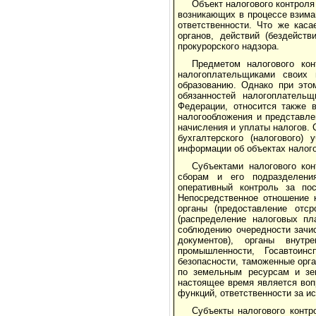
Объект налогового контроля
возникающих в процессе взима
ответственности. Что же кас
органов, действий (бездейст
прокурорского надзора.
Предметом налогового кон
налогоплательщиками своих 
образованию. Однако при это
обязанностей налогоплательщ
Федерации, относится также 
налогообложения и представл
начисления и уплаты налогов. 
бухгалтерского (налогового)
информации об объектах налого
Субъектами налогового ко
сборам и его подразделени
оперативный контроль за по
Непосредственное отношение 
органы (предоставление отс
(распределение налоговых пл
соблюдению очередности зачис
документов), органы внутр
промышленности, Госавтоинс
безопасности, таможенные орг
по земельным ресурсам и зем
настоящее время является воп
функций, ответственности за и
Субъекты налогового контр