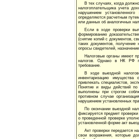
В тех случаях, когда должн
налогоплательщика учета дох
нарушением установленного 
определяются расчетным путем
или данных об аналогичных на
Если в ходе проверки вы
формированию доказательстве
(снятие копий с документов, 
таких документов, получение 
опросы свидетелей, назначение 
Налоговые органы имеют пр
налогов. Однако в НК РФ п
требование.
В ходе выездной налогов
инвентаризацию имущества ор
привлекать специалистов, экс
Понятие и виды действий по 
выполнены при строгом соблю
противном случае организаци
нарушением установленных пра
По окончании выездной нал
фиксируется предмет проверки 
о проведенной проверке упол
установленной форме акт выездн
Акт проверки передается н
свои возражения, которые д