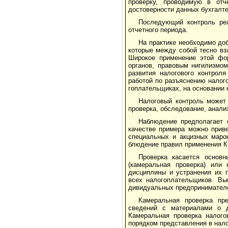
проверку, про­водимую в от
достоверности данных бухгалте
Последующий контроль реа
отчетного периода.
На практике необходимо до
которые между собой тесно вз
Широкое применение этой фор
органов, правовым нигилизмом
развития налогового контроля
работой по разъяснению на­лог
гоплательщиках, на основании 
Налоговый контроль может 
проверка, обследование, анализ
Наблюдение предполагает о
качестве приме­ра можно прив
специальных и акцизных маро
блюдение правил применения КК
Проверка касается основн
(камеральная провер­ка) или
дисциплины и устранения их п
всех налогоплательщиков. Вые
дивидуальных предпринимател
Камеральная проверка пре
сведений с материа­лами о 
Камеральная проверка налого
порядком представ­ления в нало