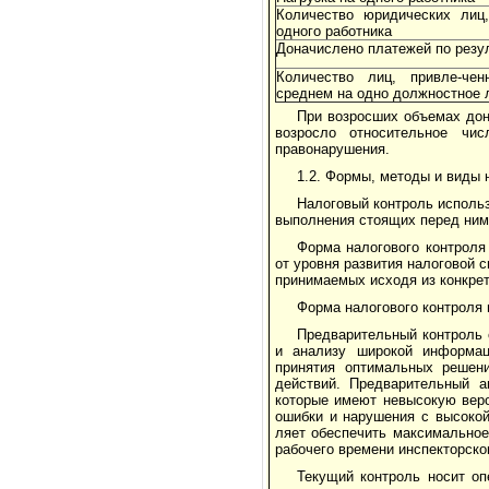
Количество юридических лиц,
одного работника
Доначислено платежей по резул
Количество лиц, привле-чен
среднем на одно должностное 
При возросших объемах дон
возросло относительное чис
правонарушения.
1.2. Формы, методы и виды 
Налоговый контроль использ
выпол­нения стоящих перед ним
Форма налогового контроля
от уровня раз­вития налоговой 
принимаемых исходя из конкрет
Форма налогового контроля 
Предварительный контроль с
и анализу широ­кой информа
принятия оптимальных решени
действий. Предваритель­ный 
которые имеют невысокую веро
ошибки и нарушения с вы­сокой
ляет обеспечить максимальное
рабочего времени инспекторско
Текущий контроль носит оп