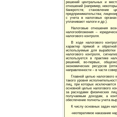
решений центральных и мест
отношений (например, некотор
банкротств; становление 
предпринимательства; лицензи
с учета в налоговых органах
уплачивают налоги и др.).
Налоговые отношения воз
налогообложения – юридическ
налогового контроля.
В ходе налогового контро
характер прямой и обратной
используемые для выработки 
налогового контроля, сигнали
используется в практике нал
решений, во-первых, общеэк
экономических ресурсов (опт
направленности – в части сове
Главной целью налогового 
такого уровня исполнительнос
лиц, при которых исключается
основной целью налогового ко
за расходами физических лиц
получаемым доходам, а конт
обеспечение полноты учета выр
К числу основных задач нал
-неотвратимое наказание на