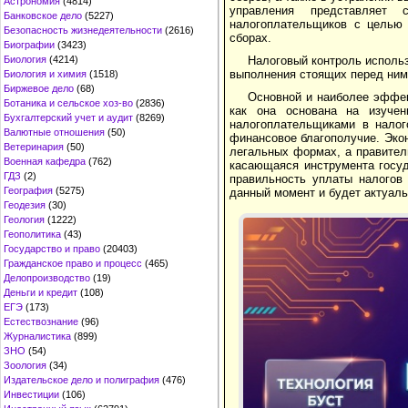
Астрономия
(4814)
управления представляет 
Банковское дело
(5227)
налогоплательщиков с целью 
Безопасность жизнедеятельности
(2616)
сборах.
Биографии
(3423)
Биология
(4214)
Налоговый контроль исполь
выполнения стоящих перед ним
Биология и химия
(1518)
Биржевое дело
(68)
Основной и наиболее эффек
Ботаника и сельское хоз-во
(2836)
как она основана на изучен
Бухгалтерский учет и аудит
(8269)
налогоплательщиками в налог
Валютные отношения
(50)
финансовое благополучие. Экон
Ветеринария
(50)
легальных формах, а правител
Военная кафедра
(762)
касающаяся инструмента госуд
ГДЗ
(2)
правильность уплаты налогов 
География
(5275)
данный момент и будет актуал
Геодезия
(30)
Геология
(1222)
Геополитика
(43)
Государство и право
(20403)
Гражданское право и процесс
(465)
Делопроизводство
(19)
Деньги и кредит
(108)
ЕГЭ
(173)
Естествознание
(96)
Журналистика
(899)
ЗНО
(54)
Зоология
(34)
Издательское дело и полиграфия
(476)
Инвестиции
(106)