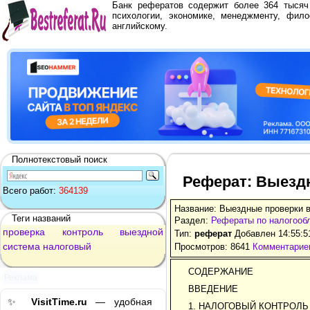
Банк рефератов содержит более 364 тыся
психологии, экономике, менеджменту, фило
английскому.
Полнотекстовый поиск
Реферат: Выездн
Всего работ:
364139
Название: Выездные проверки в
Теги названий
Раздел:
Рефераты по налогооб
проверка
контроль
выездной
Тип:
реферат
Добавлен 14:55:5
система
налоговый
Просмотров: 8641
Комментариев
СОДЕРЖАНИЕ
Реклама
ВВЕДЕНИЕ
✨
VisitTime.ru
— удобная
1. НАЛОГОВЫЙ КОНТРОЛ