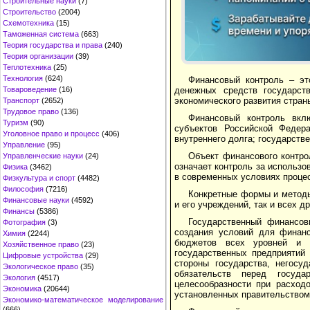
Строительные науки
(7)
Строительство
(2004)
Схемотехника
(15)
Таможенная система
(663)
Теория государства и права
(240)
Теория организации
(39)
Теплотехника
(25)
Технология
(624)
Финансовый контроль – эт
Товароведение
(16)
денежных средств государст
экономического развития стран
Транспорт
(2652)
Трудовое право
(136)
Финансовый контроль вкл
Туризм
(90)
субъектов Российской Федер
Уголовное право и процесс
(406)
внутреннего долга; государств
Управление
(95)
Объект финансового контро
Управленческие науки
(24)
означает контроль за использо
Физика
(3462)
в современных условиях проце
Физкультура и спорт
(4482)
Философия
(7216)
Конкретные формы и методы
Финансовые науки
(4592)
и его учреждений, так и всех 
Финансы
(5386)
Государственный финансов
Фотография
(3)
создания условий для финанс
Химия
(2244)
бюджетов всех уровней и 
Хозяйственное право
(23)
государственных предприятий 
Цифровые устройства
(29)
стороны государства, негосу
Экологическое право
(35)
обязательств перед госуд
Экология
(4517)
целесообразности при расход
Экономика
(20644)
установленных правительством 
Экономико-математическое моделирование
(666)