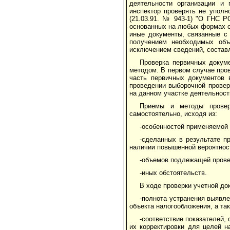
деятельности организации и 
инспектор проверять не уполн
(21.03.91. № 943-1) "О ГНС Р
основанных на любых формах со
иные документы, связанные с
получением необходимых объ
исключением сведений, состав
Проверка первичных докум
методом. В первом случае пров
часть первичных документов 
проведении выборочной провер
на данном участке деятельнос
Приемы и методы провер
самостоятельно, исходя из:
-особенностей применяемой 
-сделанных в результате п
наличии повышенной вероятнос
-объемов подлежащей прове
-иных обстоятельств.
В ходе проверки учетной до
-полнота устранения выявл
объекта налогообложения, а та
-соответствие показателей,
их корректировки для целей н