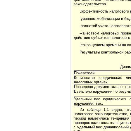
законодательства.
Эффективность налогового к
-уровнем мобилизации в бю
-полнотой учета налогоплат
-качеством налоговых пров
действия субъектов налогового
-сокращением времени на к
Результаты контрольной раб
Динам
Показатели
Количество юридических лиц
налоговых органах
Проверено докумен-тально, тыс
Выявлено нарушений по результ
Удельный вес юридических л
нарушения, тыс.
Из таблицы 1.1 видно, чт
налогового законодательства,
период наметилась тенденция
проверок налогоплательщиков в
г. удельный вес доначислений у