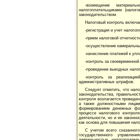
-возмещение материаль
налогоплательщиками (налог
законодательством.
Налоговый контроль включа
-регистрация и учет налого
-прием налоговой отчетности
-осуществление камеральны
-начисление платежей к упл
-контроль за своевременной
-проведение выездных налог
-контроль за реализаци
административных штрафов.
Следует отметить, что нал
законодательства, правильнос
контроля возлагается проведе
а также должностными лицам
формированием денежных фон
процессе налогового контрол
деятельности, но и ее законно
как основа для повышения нало
С учетом всего сказанног
государственного управлен
деятельностью налогоплател