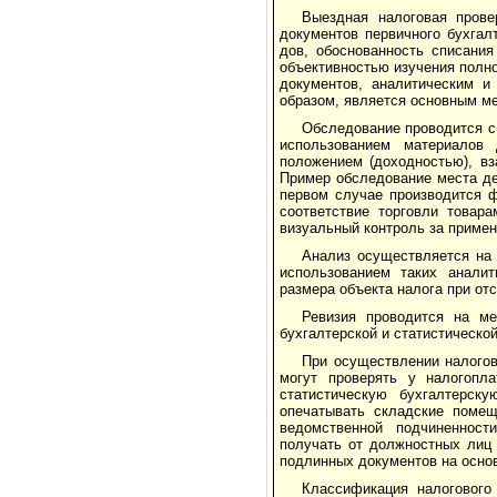
Выездная налоговая прове
документов первичного бух­га
дов, обоснованность списания
объективностью изучения полно
документов, аналитическим и 
образом, является основным м
Обследование проводится с
использовани­ем материалов 
положением (доходностью), вз
Пример обследование места де
первом случае произво­дится ф
соответствие торговли товар
визуальный контроль за примене
Анализ осуществляется на 
использовани­ем таких анали
размера объекта налога при отс
Ревизия проводится на ме
бухгалтерской и ста­тистическо
При осуществлении налогов
могут проверять у налогопла
статистическую бухгалтерск
опечатывать складские поме­щ
ведом­ственной подчиненност
получать от должностных лиц 
подлин­ных документов на осно
Классификация налогового