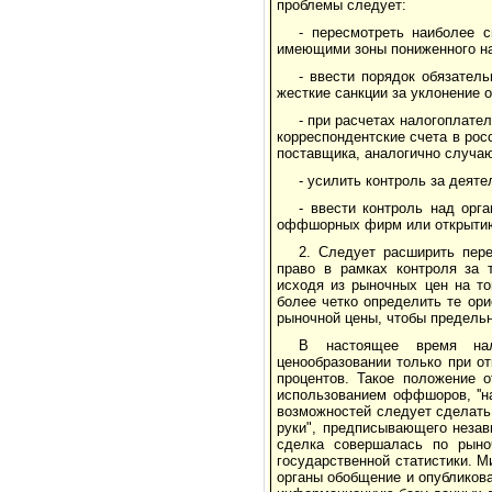
проблемы следует:
- пересмотреть наиболее 
имеющими зоны пониженного н
- ввести порядок обязател
жесткие санкции за уклонение о
- при расчетах налогоплате
корреспондентские счета в рос
поставщика, аналогично случа
- усилить контроль за деят
- ввести контроль над орг
оффшорных фирм или открытию 
2. Следует расширить пере
право в рамках контроля за 
исходя из рыночных цен на то
более четко определить те ор
рыночной цены, чтобы предельн
В настоящее время нал
ценообразовании только при о
процентов. Такое положение 
использованием оффшоров, ''на
возможностей следует сделать
руки", предписывающего незав
сделка совершалась по рыно
государственной статистики. М
органы обобщение и опубликова