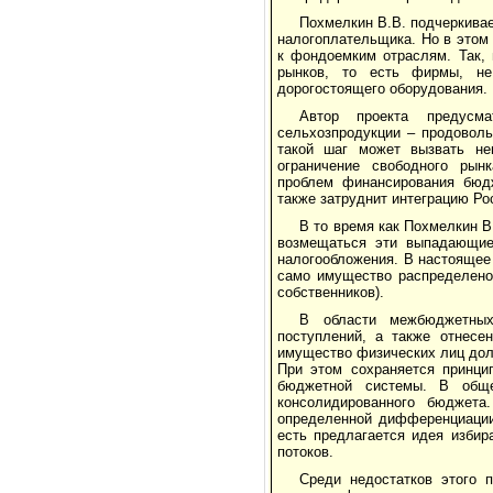
Похмелкин В.В. подчеркива
налогоплательщика. Но в этом
к фондоемким отраслям. Так,
рынков, то есть фирмы, не
дорогостоящего оборудования.
Автор проекта предусма
сельхозпродукции – продоволь
такой шаг может вызвать не
ограничение свободного рынк
проблем финансирования бюдж
также затруднит интеграцию Р
В то время как Похмелкин В
возмещаться эти выпадающие
налогообложения. В настоящее
само имущество распределено 
собственников).
В области межбюджетных
поступлений, а также отнесе
имущество физических лиц дол
При этом сохраняется принци
бюджетной системы. В общ
консолидированного бюджет
определенной дифференциации 
есть предлагается идея избир
потоков.
Среди недостатков этого 