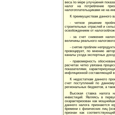
веса по мере улуч­шения показ
налог на потребление приз
налогоплательщиками не на ин
К преимуществам данного ва
- четкое решение пробле
строительных отраслей и сельс
освобождением от налогообложе
- за счет снижения налог
величины реального налогового
- снятие проблем непродукт
провоцирует, по мнению автор
каналы ухода экспортных доход
- правомерность обоснован
расчетах четко увязана проце
показателями, характеризующ
инфляционной составляющей в 
К недостаткам данного про
счет поступлений по данному
региональных бюджетов, а так
Высокая ставка налога н
инвестиций. Являясь в пер­в
охарактеризован как мощнейши
данного налога признаются ю
бремени с физических лиц (осв
признан как соответствующий