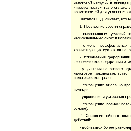
налоговой нагрузки и ликвида
«прозрачность» налогоплател
возможностей для уклонения о
Шаталов С.Д. считает, что
1. Повышение уровня справе
- выравнивания условий н
необоснованных льгот и исключ
- отмены неэффективных и
хозяйствующих субъектов налог
- исправления деформаций
экономическое содержание этих
- улучшения налогового ад
налоговое законодательство
налогового контроля;
- сокращения числа контро
полиции;
- упрощения и ускорения пр
- сокращение возможностей
основе).
2. Снижение общего нало
действий:
- добиваться более равноме