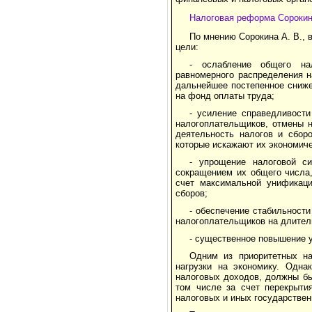
Налоговая реформа Сорокин
По мнению Сорокина А. В.,
цели:
- ослабление общего на
равномерного распределения н
дальнейшее постепенное сниже
на фонд оплаты труда;
- усиление справедливост
налогоплательщиков, отмены 
деятельность налогов и сбор
которые искажают их экономич
- упрощение налоговой с
сокращением их общего числа,
счет максимальной унификац
сборов;
- обеспечение стабильност
налогоплательщиков на длител
- существенное повышение у
Одним из приоритетных на
нагрузки на экономику. Одна
налоговых доходов, должны бы
том числе за счет перекрыти
налоговых и иных государствен