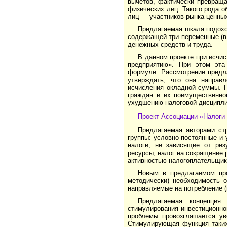
вычетов, фактически превраща
физических лиц. Такого рода 
лиц — участников рынка ценных
Предлагаемая шкала подохо
содержащей три переменные (в 
денежных средств и труда.
В данном проекте при исчи
предприятию». При этом эта
формуле. Рассмот­рение предл
утверждать, что она направ
исчисления окладной суммы. 
граждан и их поимущественно
ухудшению налоговой дисципл
Проект Ассоциации «Налоги
Предлагаемая авторами стр
группы: условно-по­стоянные и
налоги, не зависящие от рез
ресурсы, налог на сокращение 
активностью налогоплательщика
Новым в предлагаемом про
методически) необходимость о
направляемые на потребление (
Предлагаемая концепция
стимулирования инвести­ционн
проблемы провозглашается ув
Стимулирующая функция таких 