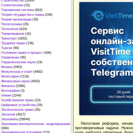
Строительство
(2004)
Схемотехника
(15)
Таможенная система
(663)
Теория государства и права
(240)
Теория организации
(39)
Теплотехника
(25)
Технология
(624)
Товароведение
(16)
Транспорт
(2652)
Трудовое право
(136)
Туризм
(90)
Уголовное право и процесс
(406)
Управление
(95)
Управленческие науки
(24)
Физика
(3462)
Физкультура и спорт
(4482)
Философия
(7216)
Финансовые науки
(4592)
Финансы
(5386)
Фотография
(3)
Химия
(2244)
Хозяйственное право
(23)
Цифровые устройства
(29)
Экологическое право
(35)
Экология
(4517)
Экономика
(20644)
Налоговая реформа, начав
Экономико-математическое моделирование
противоречивые задачи. Нужн
(666)
ходе дефолта оборотные фонд
Экономическая география
(119)