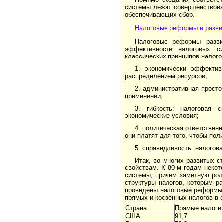
системы лежат совершенствова
обеспечивающих сбор.
Налоговые реформы в разви
Налоговые реформы разв
эффективности налоговых с
классических принципов налого
1. экономически эффекти
распределением ресурсов;
2. административная прост
применении;
3. гибкость: налоговая
экономические условия;
4. политическая ответствен
они платят для того, чтобы по
5. справедливость: налого
Итак, во многих развитых 
свойствам. К 80-м годам неко
системы, причем заметную рол
структуры налогов, которым р
проведены налоговые реформы в 
прямых и косвенных налогов в 
Страна
Прямые налоги
CША
91,7