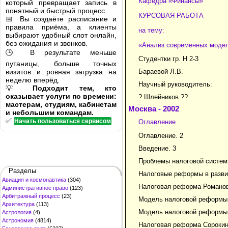
Кафедра «Финансы»
который превращает запись в
понятный и быстрый процесс.
КУРСОВАЯ РАБОТА
📅 Вы создаёте расписание и
правила приёма, а клиенты
на тему:
выбирают удобный слот онлайн,
без ожидания и звонков.
«Анализ современных моде
🕒 В результате меньше
Студентки гр. Н 2-3
путаницы, больше точных
визитов и ровная загрузка на
Бараевой Л.В.
неделю вперёд.
Научный руководитель:
💡
Подходит тем, кто
оказывает услуги по времени:
? Шлейников ??
мастерам, студиям, кабинетам
Москва - 2002
и небольшим командам.
✅
Начать пользоваться сервисом
Оглавление
Оглавление. 2
Введение. 3
Проблемы налоговой систем
Разделы
Налоговые реформы в развит
Авиация и космонавтика
(304)
Налоговая реформа Романовс
Административное право
(123)
Арбитражный процесс
(23)
Модель налоговой реформы 
Архитектура
(113)
Модель налоговой реформы
Астрология
(4)
Астрономия
(4814)
Налоговая реформа Сорокин