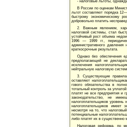
- налоговые льготы, однажд
В России по оценкам Минис
льгот составляют порядка 12—
быстрому экономическому рос
добровольно платить несправе
2. Важным явлением, хар
налоговой системы, стал быст
устойчивый рост объема недои
1996 — 1999 гг., периодиче
административного давления 
краткосрочные ре­зультата.
Однако без обеспечения е
предполагающей не декларати
исключения налогоплательщи
нейтральную налоговую систем
3. Существующие правила 
оставляют на­логоплательщик
гового обязательства в полн
тотальный контроль за уплатой
платят не все предприятия и 
законодательство, не име
налогоплательщиков уровень н
налогоплательщиков имеет э
несмотря на то, что нало­гов
потенци­альные налогоплательщ
либо платят их в существенно 
Налоговая реформа, по м