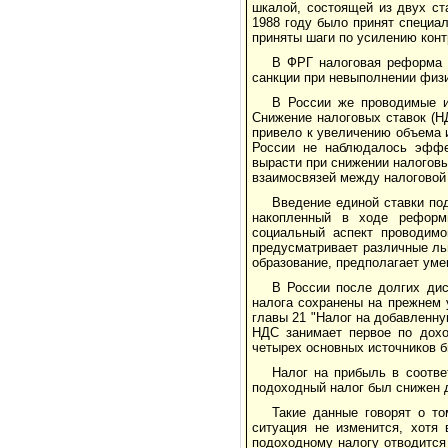
шкалой, состоящей из двух с
1988 году было принят специа
приняты шаги по усилению конт
В ФРГ налоговая реформа 
санкции при невыполнении физ
В России же проводимые и
Снижение налоговых ставок (НД
привело к увеличению объема и
России не наблюдалось эффе
вырасти при снижении налоговы
взаимосвязей между налоговой 
Введение единой ставки по
накопленный в ходе реформ
социальный аспект проводимо
предусматривает различные ль
образование, предполагает уме
В России после долгих дис
налога сохранены на прежнем 
главы 21 "Налог на добавленну
НДС занимает первое по дохо
четырех основных источников 
Налог на прибыль в соотве
подоходный налог был снижен 
Такие данные говорят о т
ситуация не изменится, хотя
подоходному налогу отводится