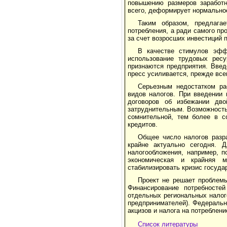
повышению размеров заработн
всего, деформирует нормальное
Таким образом, предлага
потребления, а ради самого пр
за счет возросших инвестиций 
В качестве стимулов эфф
использование трудовых рес
признаются предприятия. Введ
пресс усиливается, прежде все
Серьезным недостатком ра
видов налогов. При введении
договоров об избежании двой
затруднительным. Возможность
сомнительной, тем более в с
кредитов.
Общее число налогов разра
крайне актуально сегодня. 
налогообложения, например, п
экономическая и крайняя м
стабилизировать кризис госуда
Проект не решает проблем
Финансирование потребносте
отдельных региональных налог
предпринимателей). Феде­раль
акцизов и налога на потреблен
Список литературы