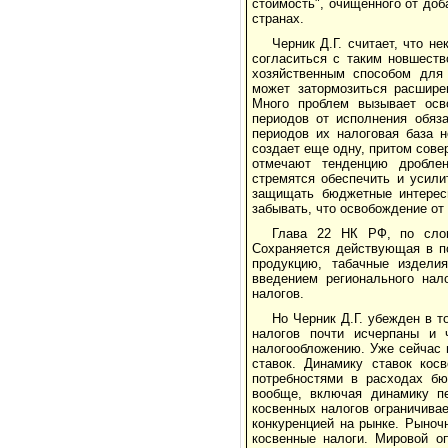
стоимость", очищенного от доб
странах.
Черник Д.Г. считает, что н
согласиться с таким новшеств
хозяйственным способом для 
может затормозиться расшире
Много проблем вызывает осв
периодов от исполнения обяз
периодов их налоговая база 
создает еще одну, притом сове
отмечают тенденцию дроблен
стремятся обеспечить и усили
защищать бюджетные интересы
забывать, что освобождение от 
Глава 22 НК РФ, по слов
Сохраняется действующая в по
продукцию, табачные издели
введением регионального нал
налогов.
Но Черник Д.Г. убежден в 
налогов почти исчерпаны и
налогообложению. Уже сейчас 
ставок. Динамику ставок кос
потребностями в расходах бю
вообще, включая динамику п
косвенных налогов ограничива
конкуренцией на рынке. Рыно
косвенные налоги. Мировой о