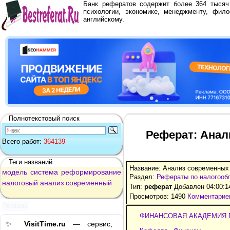
Банк рефератов содержит более 364 тыся
психологии, экономике, менеджменту, фило
английскому.
Полнотекстовый поиск
Реферат: Ана
Всего работ:
364139
Теги названий
Название: Анализ современных
модель
система
реформирование
Раздел:
Рефераты по налогооб
налоговый
анализ
современный
Тип:
реферат
Добавлен 04:00:1
Просмотров: 1490
Комментариев
Реклама
ФИНАНСОВАЯ АКАДЕМИЯ 
✨
VisitTime.ru
— сервис,