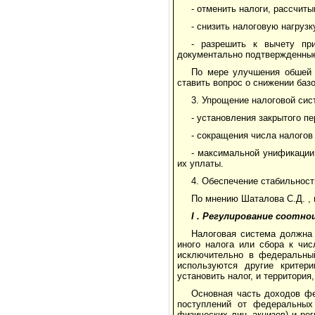
- отменить налоги, рассчит
- снизить налоговую нагруз
- разрешить к вычету пр
документально подтвержденные
По мере улучшения обшей 
ставить вопрос о снижении баз
3. Упрощение налоговой сис
- установления закрытого пе
- сокращения числа налогов 
- максимальной унификации
их уплаты.
4. Обеспечение стабильност
По мнению Шаталова С.Д. ,
I
. Регулирование соотно
Налоговая система должна 
иного налога или сбора к чис
исключительно в федераль­ны
используются другие критери
установить налог, и территория
Основная часть доходов фе
поступлений от федеральных
физических лиц, акцизов) и ре