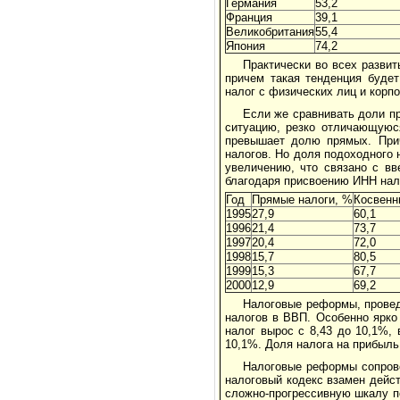
Германия
53,2
Франция
39,1
Великобритания
55,4
Япония
74,2
Практически во всех разви
причем такая тенденция буде
налог с физических лиц и корпо
Если же сравнивать доли п
ситуацию, резко отличающуюся
превышает долю прямых. Прич
налогов. Но доля подоходного 
увеличению, что связано с в
благодаря присвоению ИНН на
Год
Прямые налоги, %
Косвенн
1995
27,9
60,1
1996
21,4
73,7
1997
20,4
72,0
1998
15,7
80,5
1999
15,3
67,7
2000
12,9
69,2
Налоговые реформы, провед
налогов в ВВП. Особенно ярко
налог вырос с 8,43 до 10,1%, 
10,1%. Доля налога на прибыль
Налоговые реформы сопров
налоговый кодекс взамен дейс
сложно-прогрессивную шкалу по