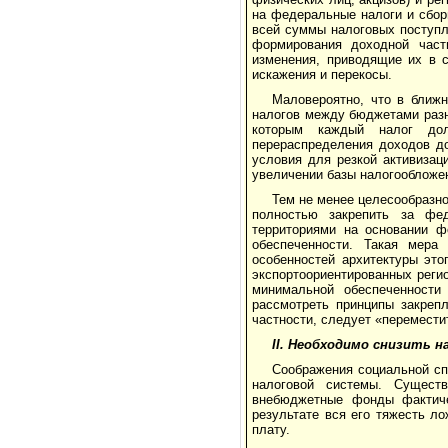
на федеральные налоги и сбор
всей суммы налоговых поступл
формирования доход­ной час
изменения, приводящие их в 
искажения и перекосы.
Маловероятно, что в ближн
налогов между бюджетами разны
которым каждый налог до
перераспределения доходов до
условия для резкой активизац
увеличении базы налогообложе
Тем не менее целесообразн
полностью закрепить за фе
территориями на основании ф
обеспеченности. Такая мера
особенностей архитектуры это
экспортоориентированных регио
минимальной обеспеченности
рассмотреть принципы закреп
частности, следует «перемести
II. Необходимо снизить 
Соображения социальной сп
налоговой системы. Сущест
внебюджетные фонды фактиче
результате вся его тяжесть л
плату.