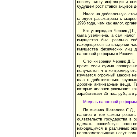
новому витку инфляции и сни
будущем рост ставок акцизов д
Налог на добавленную стои
следует рассматривать скорее
1998 года, чем как налог, орг
Как утверждает Черник Д.Г.
была увеличена, а сам налог
имущество был реально соб
находящегося во владении час
имущества физических лиц д
налоговой реформы в России.
С точки зрения Черник Д.Г.
время если сумма проверенно
получается, что контролируютс
изучается огромный массив не
шла о действительно крупных
дорогие антикварные вещи. Т
которые человек указывает ка
зарабатывает 25 тыс. руб., а в 
Модель налоговой реформы
По мнению Шаталова С.Д., 
налогов и тем самым решить 
обязательств государства в о
сделать российскую налого
находящимся в различных экон
налогоплательщики несут полн