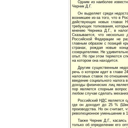
Одним из наиболее извест
Черник Д.Г.
Он выделяет среди недост
возникшее из-за того, что в Р
действующих новых главах Н
требующих толкования, которые
мнению Черника Д.Г., в нало
Сказывается, что несколько 
Российской Федерации не ра
главным образом с позиций кр
странах, рождая новые конц
созерцателями. Не удивительно
опыт. Но при этом теряются сп
на котором она находится.
Другим существенным недос
речь о котором идет в главе 
налоговых ставок по отношени
введение социального налога 
доходы физических лиц являет
пор является спорным вопрос 
любом случае сделать механиз
Российский НДС является од
где он доходит до 25 % (Шве
производства. Но он считает, ч
революционное уменьшение в 1,
Также Черник Д.Г., касаяс
только об определении его оп