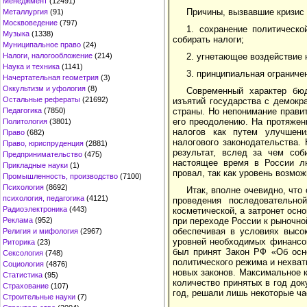
Менеджмент
(12491)
Причины, вызвавшие кризис 
Металлургия
(91)
Москвоведение
(797)
1. сохранение политическо
Музыка
(1338)
собирать налоги;
Муниципальное право
(24)
2. угнетающее воздействие 
Налоги, налогообложение
(214)
Наука и техника
(1141)
3. принципиальная ограниче
Начертательная геометрия
(3)
Оккультизм и уфология
(8)
Современный характер бюд
Остальные рефераты
(21692)
изъятий государства с демокр
страны. Но непонимание прави
Педагогика
(7850)
его преодолению. На протяжен
Политология
(3801)
налогов как путем улучшени
Право
(682)
налогового законодательства.
Право, юриспруденция
(2881)
результат, вслед за чем соб
Предпринимательство
(475)
настоящее время в России лю
Прикладные науки
(1)
провал, так как уровень возмо
Промышленность, производство
(7100)
Психология
(8692)
Итак, вполне очевидно, чт
психология, педагогика
(4121)
проведения последовательно
Радиоэлектроника
(443)
косметической, а затронет осн
при переходе России к рыночно
Реклама
(952)
обеспечивая в условиях высо
Религия и мифология
(2967)
уровней необходимых финансов
Риторика
(23)
был принят Закон РФ «Об осн
Сексология
(748)
политического режима и нехват
Социология
(4876)
новых законов. Максимальное к
Статистика
(95)
количество принятых в год до
Страхование
(107)
год, решали лишь некоторые ча
Строительные науки
(7)