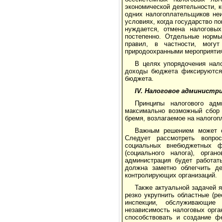
экономической деятель­ности,
одних налогоплательщиков неи
условиях, когда государство п
нуждается, отмена налоговых
постепенно. Отдельные нормы
правил, в частности, могу
природоохранными мероприятия
В целях упорядочения нал
доходы бюджета фиксируются 
бюджета.
IV. Налоговое администр
Принципы налогового ад
максимально воз­можный сбор
бремя, возлагаемое на налогоп
Важным решением может с
Следует рассмотреть вопро
социальных внебюджетных фо
(социального налога), орга
администрация будет работат
должна заметно облегчить де
контролирующих организаций.
Также актуальной задачей 
резко укрупнить областные (р
инспекции, обслуживающие 
независимость налоговых орга
способствовать и создание фе