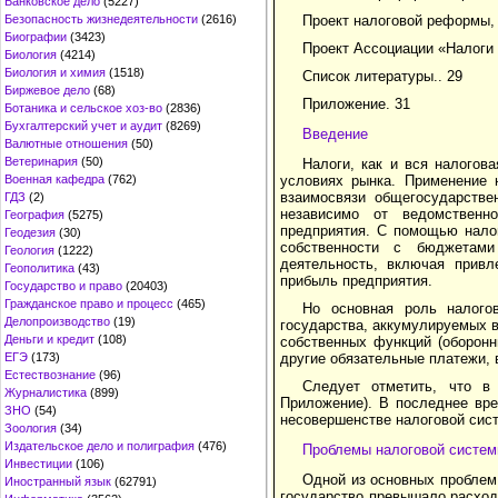
Банковское дело
(5227)
Безопасность жизнедеятельности
(2616)
Проект налоговой реформы,
Биографии
(3423)
Проект Ассоциации «Налоги 
Биология
(4214)
Биология и химия
(1518)
Список литературы.. 29
Биржевое дело
(68)
Приложение. 31
Ботаника и сельское хоз-во
(2836)
Бухгалтерский учет и аудит
(8269)
Введение
Валютные отношения
(50)
Ветеринария
(50)
Налоги, как и вся налогов
Военная кафедра
(762)
условиях рынка. Применение 
взаимосвязи общегосударстве
ГДЗ
(2)
независимо от ведомственн
География
(5275)
предприятия. С помощью нало
Геодезия
(30)
собственности с бюджетами
Геология
(1222)
деятельность, включая привл
Геополитика
(43)
прибыль предприятия.
Государство и право
(20403)
Гражданское право и процесс
(465)
Но основная роль налого
Делопроизводство
(19)
государства, аккумулируемых 
Деньги и кредит
(108)
собственных функций (оборонн
ЕГЭ
(173)
другие обязательные платежи,
Естествознание
(96)
Следует отметить, что в
Журналистика
(899)
Приложение). В последнее вре
ЗНО
(54)
несовершенстве налоговой сист
Зоология
(34)
Издательское дело и полиграфия
(476)
Проблемы налоговой систе
Инвестиции
(106)
Одной из основных проблем
Иностранный язык
(62791)
государство превышало расход