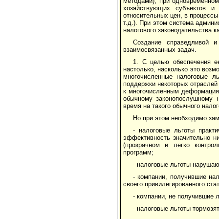
методами), при одновременном
хозяйствующих субъектов и
относительных цен, в процесс
т.д.). При этом система админ
налогового законодательства к
Создание справедливой и
взаимосвязанных задач.
1. С целью обеспечения е
настолько, насколько это воз
многочисленные налоговые ль
поддержки некоторых отраслей
к многочисленным деформация
обычному законо­послушному 
время на такого обычно­го нал
Но при этом необходимо зам
- налоговые льготы практи
эффективность значительно н
(прозрачном и легко контро
программ;
- налоговые льготы нарушаю
- компании, получившие на
своего привилегированного ста
- компании, не получившие 
- налоговые льготы тормозя