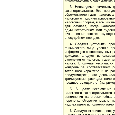
информационную базу данных д
3. Необходимо изменить 
законодательства. Этот поряд
обременителен для налоговых 
налогового администрирован
налоговым спорам, в том числ
для случаев, когда налого
административном или судебн
обжалование соответствующего
внесудебном порядке.
4. Следует устранить про
физического лица уровню пр
информацию о сверхкрупных ра
доходов, следует использов
уклонения от налогов, а для а
налога. В случае несогласия
контроль за соответствием 
тотального характера и не р
предусмо­треть, что доначис
тролируемые расходы налог
предшествующих лет (например
5. В целях исключения н
налогового законодательства 
исполнения налоговых обязат
перечень. Отсрочки можно п
надлежащего исполнения налог
6. Следует включить рестр
финансовых и налоговых органо