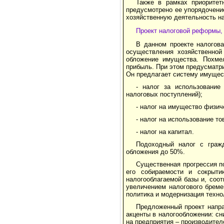
Также в рамках приоритет
предусмотрено ее упорядочени
хозяйственную деятельность на
Проект налоговой реформы,
В данном проекте налогов
осуществления хозяйственной
обложение имущества. Похмел
прибыль. При этом предусматр
Он предлагает систему имущест
- налог за использование
налоговых поступлений);
- налог на имущество физич
- налог на использование т
- налог на капитал.
Подоходный налог с граж
обложения до 50%.
Существенная прогрессия по
его собираемости и сокрыти
налогооблагаемой базы и, соо
увеличением налогового бреме
политика и модернизация техно
Предложенный проект напра
акценты в налогообложении: сн
на предприятия – производителе