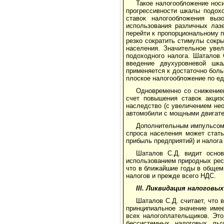
Такое налогообложение нос
прогрессивности шкалы подох
ставок налогообложения вы
использования различных лазе
перейти к пропорциональному 
резко сократить стимулы сокр
населения. Значительное уве
подоходного налога. Шаталов 
введение двухуровневой шк
применяется к достаточно боль
плоское налогообложение по ед
Одновременно со снижением
счет повышения ставок акциз
наследство (с увеличением не
автомобили с мощными двигат
Дополнительным импульсом 
спроса населения может стать
прибыль предприятий) и налога
Шаталов С.Д. видит осно
использованием природных рес
что в ближайшие годы в общем
налогов и прежде всего НДС.
III. Ликвидация налоговы
Шаталов С.Д. считает, что 
принципиальное значение имее
всех налогоплательщиков. Это
бессистемных налоговых ль