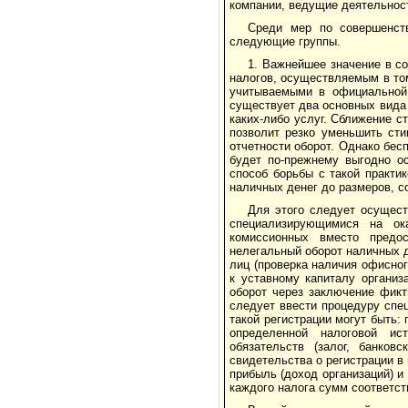
компании, ведущие дея­тельнос
Среди мер по совершенств
следующие группы.
1. Важнейшее значение в с
налогов, осуществляемым в то
учитываемыми в официальной 
существует два основных вида
каких-либо услуг. Сближение с
позволит резко уменьшить сти
отчетности оборот. Однако бе
бу­дет по-прежнему выгодно 
способ борьбы с такой практи
наличных денег до размеров, 
Для этого следует осущест
специализирующимися на ока
комиссионных вместо предос
нелегальный оборот наличных д
лиц (проверка наличия офисно
к уставному капиталу орга­ни
оборот через заключение фикти
следует ввести процедуру спец
такой регистрации могут быть:
определенной налоговой ист
обязательств (залог, банков
свидетельства о регистрации в 
прибыль (доход орга­низаций) и
каждого налога сумм соответст