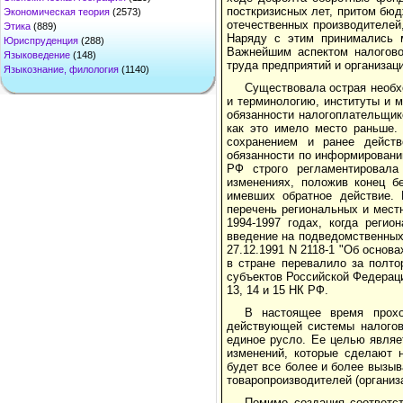
посткризисных лет, притом бю
Экономическая теория
(2573)
отечественных производителей,
Этика
(889)
Наряду с этим принимались 
Юриспруденция
(288)
Важнейшим аспектом налогово
Языковедение
(148)
труда предприятий и организаци
Языкознание, филология
(1140)
Существовала острая необхо
и терминологию, институты и 
обязанности налогоплательщик
как это имело место раньше.
сохранением и ранее дейст
обязанности по информировани
РФ строго регламентировала
изменениях, положив конец б
имевших обратное действие.
перечень региональных и местн
1994-1997 годах, когда реги
введение на подведомственных 
27.12.1991 N 2118-1 "Об основ
в стране перевалило за полто
субъектов Российской Федераци
13, 14 и 15 НК РФ.
В настоящее время прохо
действующей системы налогов
единое русло. Ее целью являе
изменений, которые сделают 
будет все более и более вызы
товаропроизводителей (организ
Помимо создания соответс