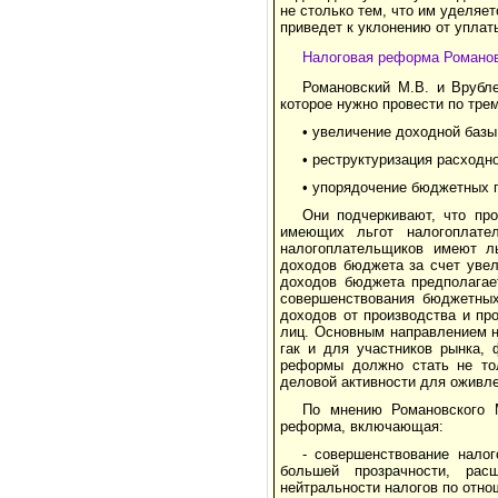
не столько тем, что им уделяе
приведет к уклонению от уплат
Налоговая реформа Романов
Романовский М.В. и Врубле
которое нужно провести по тре
• увеличение доходной баз
• реструктуризация расходн
• упорядочение бюджетных 
Они подчеркивают, что пр
имеющих льгот налогоплател
налогоплательщиков имеют ль
доходов бюджета за счет увел
доходов бюджета предполагает
совершенствования бюджетных
доходов от производства и пр
лиц. Основным направлением н
гак и для участников рынка,
реформы должно стать не тол
деловой активности для оживле
По мнению Романовского 
реформа, включающая:
- совершенствование нало
большей прозрач­ности, рас
нейтральности налогов по отно