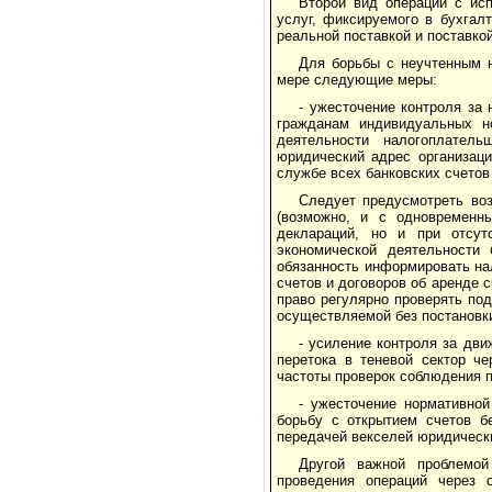
Второй вид операций с ис
услуг, фиксируемого в бухгал
реальной поставкой и поставко
Для борьбы с неучтенным 
мере следующие меры:
- ужесточение контроля за
гражданам индивидуальных но
деятельности налогоплатель
юридический адрес организаци
службе всех банковских счетов
Следует предусмотреть воз
(возможно, и с одновременн
деклараций, но и при отсут
экономической деятельности 
обязанность информировать на
счетов и договоров об аренде 
право регулярно проверять по
осуще­ствляемой без постановки
- усиление контроля за дви
перетока в теневой сектор че
частоты проверок соблюдения п
- ужесточение нормативной
борьбу с открытием счетов б
передачей векселей юридически
Другой важной проблемой
проведения операций через 