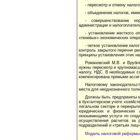
- пересмотр и отмену налого
- объединение налогов, им
- совершенствование но
администрации и налого­плател
- установление жесткого о
«теневых» экономических опера
- четкое установление нало
контроль закрытого перечня р
принципы установления этих на
Романовский М.В. и Врубл
нужны пересмотр и крупномас­ш
налогу, НДС. В необходимых с
компенсирована прямыми ассиг
Налоговому законодательс
места для неодно­значного тол
Должны быть предприняты м
в бухгалтерском учете хозяйст
легальном секторе и перекрыти
юридических и физических 
оказывающими услуги по созд
осуществления расчетов за 
подразделений и «третьих лиц»
Модель налоговой реформы 