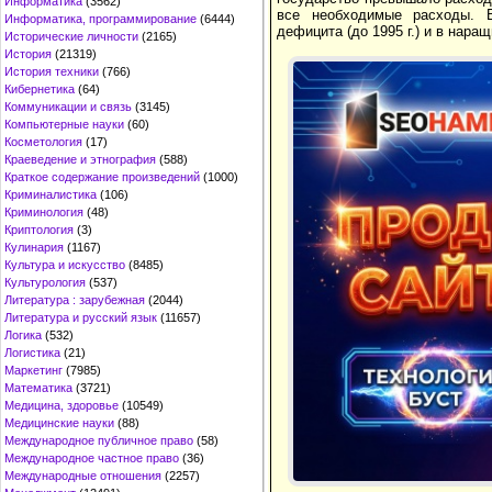
Информатика
(3562)
все необходимые расходы. В
Информатика, программирование
(6444)
дефицита (до 1995 г.) и в нар
Исторические личности
(2165)
История
(21319)
История техники
(766)
Кибернетика
(64)
Коммуникации и связь
(3145)
Компьютерные науки
(60)
Косметология
(17)
Краеведение и этнография
(588)
Краткое содержание произведений
(1000)
Криминалистика
(106)
Криминология
(48)
Криптология
(3)
Кулинария
(1167)
Культура и искусство
(8485)
Культурология
(537)
Литература : зарубежная
(2044)
Литература и русский язык
(11657)
Логика
(532)
Логистика
(21)
Маркетинг
(7985)
Математика
(3721)
Медицина, здоровье
(10549)
Медицинские науки
(88)
Международное публичное право
(58)
Международное частное право
(36)
Международные отношения
(2257)