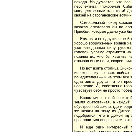
похода. Но думается, что все-
перспектива «покорения Сиб
могущественным ханством! Да
князей на строгановские вотчин
Самовольный поход казаков 
казакам следовало бы по лог
Приобья, которые давно уже бы
Ермаку и его дружине не бы
хорошо вооруженных воинов хан
уже изведавшие силу русского
головой, упрямо стремятся на
поживы должно бы хватить на
атамана иные цели, скорее ли
Но вот взята столица Сибир
испокон веку во всех войнах.
победителем — и на этом все 
одна зима, другая, а он пре
население. А, собственно гов
чувствует себя не просто побе
Вспомним, с какой неохото
земля обетованная, а каждый
обустроенной земле, где и родн
же казаки на зиму из Дикого
подобрался, что и домой идт
прославиться свершением ратны
И еще один интересный м
Болховский, а вместе с ратник