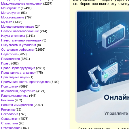
т.п. Вероятнее всего, эту кли
Международные отношения
(2257)
Менеджмент
(12491)
Металлургия
(91)
Москвоведение
(797)
Музыка
(1338)
Муниципальное право
(24)
Налоги, налогообложение
(214)
Наука и техника
(1141)
Начертательная геометрия
(3)
Оккультизм и уфология
(8)
Остальные рефераты
(21692)
Педагогика
(7850)
Политология
(3801)
Право
(682)
Право, юриспруденция
(2881)
Предпринимательство
(475)
Прикладные науки
(1)
Промышленность, производство
(7100)
Психология
(8692)
психология, педагогика
(4121)
Радиоэлектроника
(443)
Реклама
(952)
Религия и мифология
(2967)
Риторика
(23)
Сексология
(748)
Социология
(4876)
Статистика
(95)
Страхование
(107)