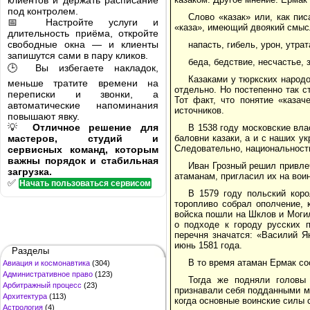
клиентов и держать расписание
под контролем.
Слово «казак» или, как пи
📅 Настройте услуги и
«каза», имеющий двоякий смыс
длительность приёма, откройте
свободные окна — и клиенты
напасть, гибель, урон, утра
запишутся сами в пару кликов.
беда, бедствие, несчастье,
🕒 Вы избегаете накладок,
Казаками у тюркских народ
меньше тратите времени на
отдельно. Но постепенно так 
переписки и звонки, а
Тот факт, что понятие «каза
автоматические напоминания
источников.
повышают явку.
💡
Отличное решение для
В 1538 году московские вла
мастеров, студий и
баловни казаки, а и с наших у
Следовательно, национальность
сервисных команд, которым
важны порядок и стабильная
Иван Грозный решил привлеч
загрузка.
атаманам, пригласил их на вои
✅
Начать пользоваться сервисом
В 1579 году польский кор
торопливо собрал ополчение, 
войска пошли на Шклов и Моги
о подходе к городу русских 
перечня значатся: «Василий 
июнь 1581 года.
Разделы
В то время атаман Ермак со
Авиация и космонавтика
(304)
Административное право
(123)
Тогда же подняли головы
Арбитражный процесс
(23)
признавали себя подданными мо
Архитектура
(113)
когда основные воинские силы 
Астрология
(4)