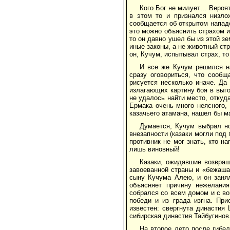
Кого Бог не милует… Вероят
в этом то и признался низло
сообщается об открытом напад
это можно объяснить страхом 
то он давно ушел бы из этой зе
иные законы, а не животный ст
он, Кучум, испытывал страх, т
И все же Кучум решился н
сразу оговориться, что сообщ
рисуется несколько иначе. Да
излагающих картину боя в выго
не удалось найти место, откуд
Ермака очень много неясного,
казачьего атамана, нашел бы м
Думается, Кучум выбрал но
внезапности (казаки могли под
противник не мог знать, кто н
лишь виновный!
Казаки, ожидавшие возвращ
завоеванной страны и «бежаша
сыну Кучума Алею, и он занял
объясняет причину нежелани
собрался со всем домом и с во
победи и из града изгна. При
известен: свергнута династия
сибирская династия Тайбугинов
На второе лето после гибе