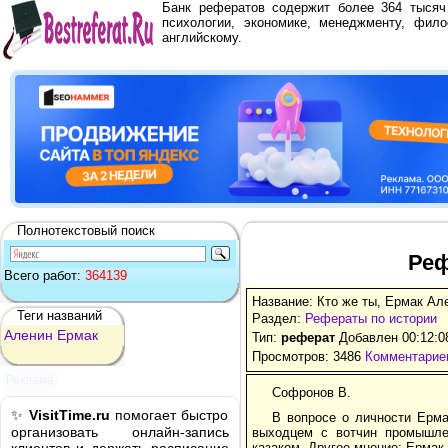
Банк рефератов содержит более 364 тыся
психологии, экономике, менеджменту, фило
английскому.
Полнотекстовый поиск
Реф
Всего работ:
364139
Название: Кто же ты, Ермак Ал
Теги названий
Раздел:
Рефераты по истории
Аленин
Ермак
Тип:
реферат
Добавлен 00:12:0
Просмотров: 3486
Комментариев
Реклама
Софронов В.
✨
VisitTime.ru
помогает быстро
В вопросе о личности Ерм
организовать онлайн-запись
выходцем с вотчин промышле
казаком. Другое мнение: Ерма