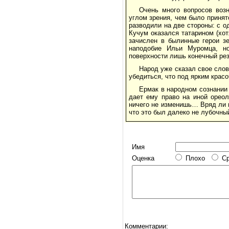
Очень много вопросов возн
углом зрения, чем было принят
разводили на две стороны: с о
Кучум оказался татарином (хот
зачислен в былинные герои зе
наподобие Ильи Муромца, но
поверхности лишь конечный рез
Народ уже сказал свое слово
убедиться, что под ярким крас
Ермак в народном сознании 
дает ему право на иной ореол
ничего не изменишь… Вряд ли м
что это был далеко не лубочны
Имя
Оценка
Плохо
С
Комментарии: