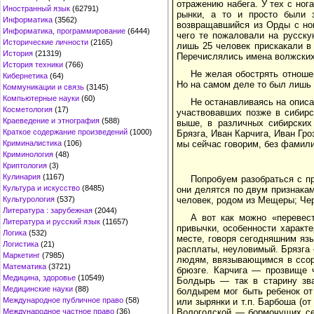
отражению набега. У тех с ног
Иностранный язык
(62791)
рынки, а то и просто были 
Информатика
(3562)
возвращавшийся из Орды с ног
Информатика, программирование
(6444)
чего те пожаловали на русску
Исторические личности
(2165)
лишь 25 человек прискакали в
История
(21319)
Перечислялись имена волжских
История техники
(766)
Не желая обострять отношен
Кибернетика
(64)
Но на самом деле то был лишь 
Коммуникации и связь
(3145)
Компьютерные науки
(60)
Не останавливаясь на описа
Косметология
(17)
участвовавших позже в сибир
Краеведение и этнография
(588)
выше, в различных сибирских
Краткое содержание произведений
(1000)
Брязга, Иван Карчига, Иван Гр
мы сейчас говорим, без фамили
Криминалистика
(106)
Криминология
(48)
Криптология
(3)
Кулинария
(1167)
Попробуем разобраться с п
Культура и искусство
(8485)
они делятся по двум признака
человек, родом из Мещеры; Че
Культурология
(537)
Литература : зарубежная
(2044)
А вот как можно «перевес
Литература и русский язык
(11657)
привычки, особенности характ
Логика
(532)
месте, говоря сегодняшним яз
Логистика
(21)
расплаты, неуловимый. Брязга 
Маркетинг
(7985)
людям, ввязывающимся в ссоры
Математика
(3721)
брюзге. Карчига — прозвище ч
Медицина, здоровье
(10549)
Болдырь — так в старину зва
Медицинские науки
(88)
болдырем мог быть ребенок от 
Международное публичное право
(58)
или зырянки и т.п. Барбоша (о
Вологодской — бормочущих се
Международное частное право
(36)