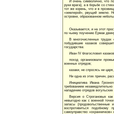
И очень символично, что п
руки врага), а в борьбе со сти
тот же корень, что и в прозви
«землерой», рвущий землю. Н
островке, образованном неболь
Оказывается, и на этот прос
по чьему поучению Ермак двин
В многочисленных трудах 
побудившие казаков совершит
государства:
Иван IV благословил казаков
поход организовали промы
военных отрядов;
казаки, не спросясь ни царя
Ни одна из этих причин, ра
Инициатива Ивана Грозног
требованием незамедлительно в
нападению отрядов вогульских 
Версия о Строгановых как
невыгодно как с военной точки
запасы (продовольственные и
воспротивиться подобному 
самоуправство «охранничков» 