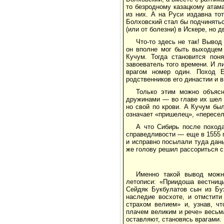
то безродному казацкому атама
из них. А на Руси издавна то
Болховский стал бы подчинятьс
(или от болезни) в Искере, но 
Что-то здесь не так! Выво
он вполне мог быть выходцем 
Кучум. Тогда становится пон
завоеватель того времени. И л
врагом номер один. Поход Е
родственников его династии и 
Только этим можно объясн
дружинами — во главе их шел 
но свой по крови. А Кучум был
означает «пришелец», «пересел
А что Сибирь после похода
справедливости — еще в 1555 
и исправно посылали туда дань
же голову решил рассориться с
Именно такой вывод можн
летописи: «Приидоша вестниц
Сейдяк Букбулатов сын из Бух
наследие восхоте, и отмстити
страхом велием» и, узнав, ч
плачем великим и рече» весьма
оставляют, становясь врагами.