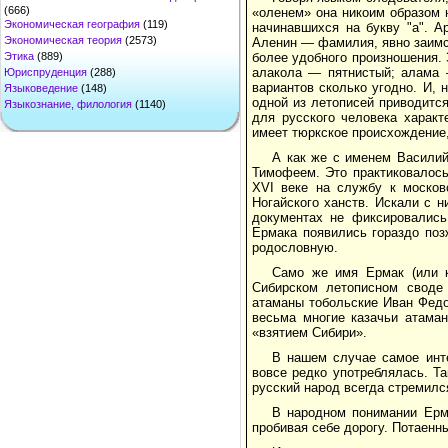
(666)
«оленем» она никоим образом н
Экономическая география
(119)
начинавшихся на букву "а". А
Экономическая теория
(2573)
Аленин — фамилия, явно заимст
Этика
(889)
более удобного произношения. 
алакола — пятнистый; алама 
Юриспруденция
(288)
вариантов сколько угодно. И, 
Языковедение
(148)
одной из летописей приводится
Языкознание, филология
(1140)
для русского человека харак
имеет тюркское происхождение, 
А как же с именем Василий
Тимофеем. Это практиковалось
XVI веке на службу к москов
Ногайского ханств. Искали с 
документах не фиксировались,
Ермака появились гораздо поз
родословную.
Само же имя Ермак (или к
Сибирском летописном своде 
атаманы тобольские Иван Федо
весьма многие казачьи атама
«взятием Сибири».
В нашем случае самое инт
вовсе редко употреблялась. Т
русский народ всегда стремился
В народном понимании Ерм
пробивая себе дорогу. Потаен