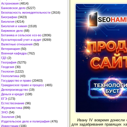
Астрономия
(4814)
Банковское дело
(5227)
Безопасность жизнедеятельности
(2616)
Биографии
(3423)
Биология
(4214)
Биология и химия
(1518)
Биржевое дело
(68)
Ботаника и сельское хоз-во
(2836)
Бухгалтерский учет и аудит
(8269)
Валютные отношения
(50)
Ветеринария
(50)
Военная кафедра
(762)
ГДЗ
(2)
География
(5275)
Геодезия
(30)
Геология
(1222)
Геополитика
(43)
Государство и право
(20403)
Гражданское право и процесс
(465)
Делопроизводство
(19)
Деньги и кредит
(108)
ЕГЭ
(173)
Естествознание
(96)
Журналистика
(899)
ЗНО
(54)
Зоология
(34)
Ивану IV вовремя донесли 
Издательское дело и полиграфия
(476)
для задабривания правящих ха
Инвестиции
(106)