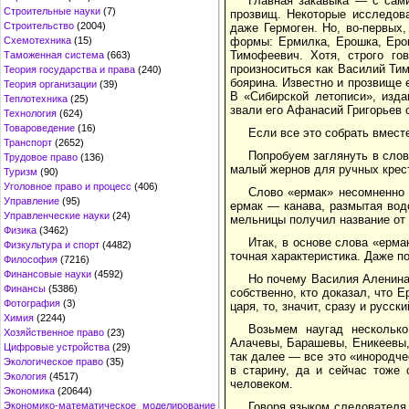
Главная закавыка — с сами
Строительные науки
(7)
прозвищ. Некоторые исследов
Строительство
(2004)
даже Гермоген. Но, во-первых
Схемотехника
(15)
формы: Ермилка, Ерошка, Ероп
Тимофеевич. Хотя, строго го
Таможенная система
(663)
произноситься как Василий Ти
Теория государства и права
(240)
боярина. Известно и прозвище е
Теория организации
(39)
В «Сибирской летописи», изд
Теплотехника
(25)
звали его Афанасий Григорьев 
Технология
(624)
Товароведение
(16)
Если все это собрать вмест
Транспорт
(2652)
Попробуем заглянуть в сло
Трудовое право
(136)
малый жернов для ручных крес
Туризм
(90)
Уголовное право и процесс
(406)
Слово «ермак» несомненно 
Управление
(95)
ермак — канава, размытая вод
Управленческие науки
(24)
мельницы получил название от 
Физика
(3462)
Итак, в основе слова «ерм
Физкультура и спорт
(4482)
точная характеристика. Даже по
Философия
(7216)
Финансовые науки
(4592)
Но почему Василия Аленина 
Финансы
(5386)
собственно, кто доказал, что 
Фотография
(3)
царя, то, значит, сразу и русски
Химия
(2244)
Возьмем наугад несколько
Хозяйственное право
(23)
Алачевы, Барашевы, Еникеевы
Цифровые устройства
(29)
так далее — все это «инородч
Экологическое право
(35)
в старину, да и сейчас тоже 
Экология
(4517)
человеком.
Экономика
(20644)
Экономико-математическое моделирование
Говоря языком следователя