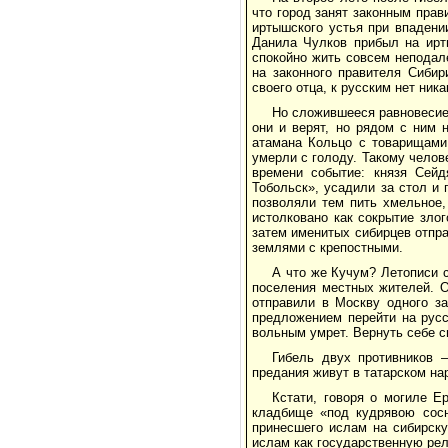
что город занят законным пра
иртышского устья при впадени
Данила Чулков прибыл на ирт
спокойно жить совсем неподале
на законного правителя Сибир
своего отца, к русским нет ник
Но сложившееся равновесие
они и верят, но рядом с ним 
атамана Кольцо с товарищами 
умерли с голоду. Такому челов
времени событие: князя Сейд
Тобольск», усадили за стол и
позволяли тем пить хмельное,
истолковано как сокрытие зло
затем именитых сибирцев отпра
землями с крепостными.
А что же Кучум? Летописи с
поселения местных жителей. О
отправили в Москву одного з
предложением перейти на русс
вольным умрет. Вернуть себе си
Гибель двух противников 
предания живут в татарском на
Кстати, говоря о могиле Е
кладбище «под кудрявою сосн
принесшего ислам на сибирск
ислам как государственную ре