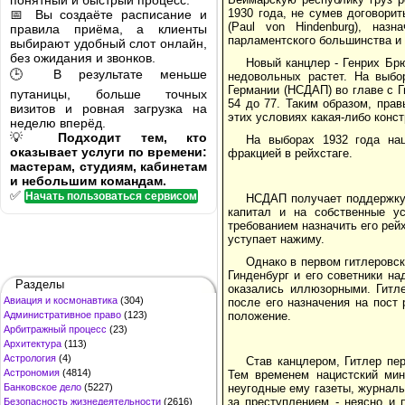
понятный и быстрый процесс.
1930 года, не сумев договори
📅 Вы создаёте расписание и
(Paul von Hindenburg), наз
правила приёма, а клиенты
парламентского большинства и 
выбирают удобный слот онлайн,
без ожидания и звонков.
Новый канцлер - Генрих Брю
🕒 В результате меньше
недовольных растет. На выбо
Германии (НСДАП) во главе с Г
путаницы, больше точных
54 до 77. Таким образом, пра
визитов и ровная загрузка на
этих условиях какая-либо конс
неделю вперёд.
💡
Подходит тем, кто
На выборах 1932 года нац
оказывает услуги по времени:
фракцией в рейхстаге.
мастерам, студиям, кабинетам
и небольшим командам.
✅
Начать пользоваться сервисом
НСДАП получает поддержку 
капитал и на собственные ус
требованием назначить его рей
уступает нажиму.
Однако в первом гитлеровс
Гинденбург и его советники н
Разделы
оказались иллюзорными. Гитле
Авиация и космонавтика
(304)
после его назначения на пост
Административное право
(123)
положение.
Арбитражный процесс
(23)
Архитектура
(113)
Астрология
(4)
Став канцлером, Гитлер пе
Астрономия
(4814)
Тем временем нацистский мин
Банковское дело
(5227)
неугодные ему газеты, журналы
за преступлением - неясно и 
Безопасность жизнедеятельности
(2616)