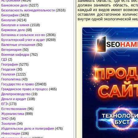
занимать область, где есть ве
Астрономия
(4814)
должен занимать область, ест
Банковское дело
(5227)
каждый из видов имеет возможн
Безопасность жизнедеятельности
(2616)
оставляя достаточное количес
Биографии
(3423)
внутри одной экологической ни
Биология
(4214)
Биология и химия
(1518)
Биржевое дело
(68)
Ботаника и сельское хоз-во
(2836)
Бухгалтерский учет и аудит
(8269)
Валютные отношения
(50)
Ветеринария
(50)
Военная кафедра
(762)
ГДЗ
(2)
География
(5275)
Геодезия
(30)
Геология
(1222)
Геополитика
(43)
Государство и право
(20403)
Гражданское право и процесс
(465)
Делопроизводство
(19)
Деньги и кредит
(108)
ЕГЭ
(173)
Естествознание
(96)
Журналистика
(899)
ЗНО
(54)
Зоология
(34)
Издательское дело и полиграфия
(476)
Инвестиции
(106)