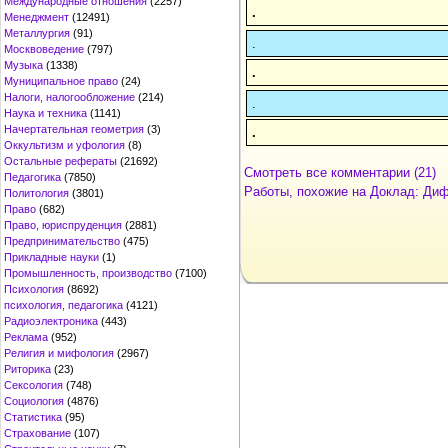
Международные отношения
(2257)
.
Менеджмент
(12491)
Металлургия
(91)
.
Москвоведение
(797)
Музыка
(1338)
.
Муниципальное право
(24)
Налоги, налогообложение
(214)
.
Наука и техника
(1141)
Начертательная геометрия
(3)
.
Оккультизм и уфология
(8)
Остальные рефераты
(21692)
Смотреть все комментарии (21)
Педагогика
(7850)
Работы, похожие на Доклад: Ди
Политология
(3801)
Право
(682)
Право, юриспруденция
(2881)
Предпринимательство
(475)
Прикладные науки
(1)
Промышленность, производство
(7100)
Психология
(8692)
психология, педагогика
(4121)
Радиоэлектроника
(443)
Реклама
(952)
Религия и мифология
(2967)
Риторика
(23)
Сексология
(748)
Социология
(4876)
Статистика
(95)
Страхование
(107)