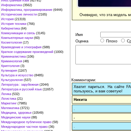
Иностранный язык
(62791)
Информатика
(3562)
Информатика, программирование
(6444)
Очевидно, что эта модель м
Исторические личности
(2165)
История
(21319)
История техники
(766)
Кибернетика
(64)
Коммуникации и связь
(3145)
Имя
Компьютерные науки
(60)
Оценка
Плохо
С
Косметология
(17)
Краеведение и этнография
(588)
Краткое содержание произведений
(1000)
Криминалистика
(106)
Криминология
(48)
Криптология
(3)
Кулинария
(1167)
Культура и искусство
(8485)
Комментарии:
Культурология
(537)
Литература : зарубежная
(2044)
Хватит париться. На сайте 
Литература и русский язык
(11657)
пользуюсь, и вам советую!
Логика
(532)
Логистика
(21)
Никита
Маркетинг
(7985)
Математика
(3721)
.
Медицина, здоровье
(10549)
.
Медицинские науки
(88)
Международное публичное право
(58)
.
Международное частное право
(36)