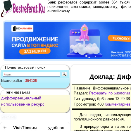
Банк рефератов содержит более 364 тыся
психологии, экономике, менеджменту, фило
английскому.
Полнотекстовый поиск
Доклад: Диф
Всего работ:
364139
Название: Дифференциальное и
Теги названий
Раздел:
Рефераты по биологии
дифференциальный
Тип:
доклад
Добавлен 13:29:38
использование
ресурс
Просмотров: 460
Комментариев:
Для видов, использующи
Реклама
популяционного равновесия.
В природе одна и та же те
✨
VisitTime.ru
— удобная
случаях срабатывает принцип 