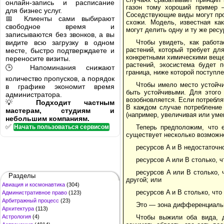
онлайн-запись и расписание
газон тому хороший пример 
для бизнес услуг.
Соседствующие виды могут прос
📅 Клиенты сами выбирают
схожи. Модель, известная ка
свободное время и
могут делить одну и ту же ресу
записываются без звонков, а вы
видите всю загрузку в одном
Чтобы увидеть, как работ
растений, который требует дл
месте, быстро подтверждаете и
конкретными химическими веще
переносите визиты.
растений, экосистема будет 
🕒 Напоминания снижают
граница, ниже которой поступл
количество пропусков, а порядок
Чтобы имело место устойч
в графике экономит время
быть устойчивыми. Для этого 
администратора.
возобновляется. Если потребл
💡
Подходит частным
В каждом случае потребление 
мастерам, студиям и
(например, увеличивая или уме
небольшим компаниям.
✅
Начать пользоваться сервисом
Теперь предположим, что 
существует несколько возможн
ресурсов A и B недостаточн
ресурсов A или B столько, 
ресурсов A или B столько, 
Разделы
другой; или
Авиация и космонавтика
(304)
ресурсов A и B столько, что
Административное право
(123)
Арбитражный процесс
(23)
Это — зона дифференциальн
Архитектура
(113)
Астрология
(4)
Чтобы выжили оба вида, 