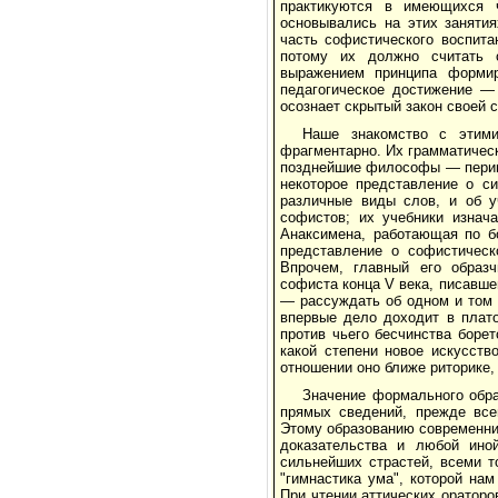
практикуются в имеющихся 
основывались на этих заняти
часть софистического воспита
потому их должно считать с
выражением принципа формир
педагогическое достижение —
осознает скрытый закон своей с
Наше знакомство с этим
фрагментарно. Их грамматическ
позднейшие философы — перипа
некоторое представление о си
различные виды слов, и об у
софистов; их учебники изнач
Анаксимена, работающая по б
представление о софистическ
Впрочем, главный его образч
софиста конца V века, писавше
— рассуждать об одном и том ж
впервые дело доходит в плато
против чьего бесчинства боре
какой степени новое искусств
отношении оно ближе риторике,
Значение формального обра
прямых сведений, прежде все
Этому образованию современни
доказательства и любой ино
сильнейших страстей, всеми т
"гимнастика ума", которой на
При чтении аттических ораторо