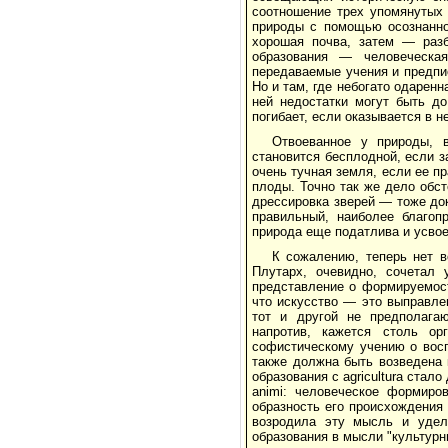
соотношение трех упомянутых 
природы с помощью осознанно
хорошая почва, затем — раз
образования — человеческа
передаваемые учения и предпи
Но и там, где небогато одарен
ней недостатки могут быть до
погибает, если оказывается в 
Отвоеванное у природы, 
становится бесплодной, если з
очень тучная земля, если ее п
плоды. Точно так же дело обст
дрессировка зверей — тоже до
правильный, наиболее благоп
природа еще податлива и усвое
К сожалению, теперь нет в
Плутарх, очевидно, сочетал 
представление о формируемост
что искусство — это выправле
тот и другой не предполагаю
напротив, кажется столь ор
софистическому учению о восп
также должна быть возведена 
образования с agricultura стал
animi: человеческое формиро
образность его происхождения
возродила эту мысль и удели
образования в мысли "культурн