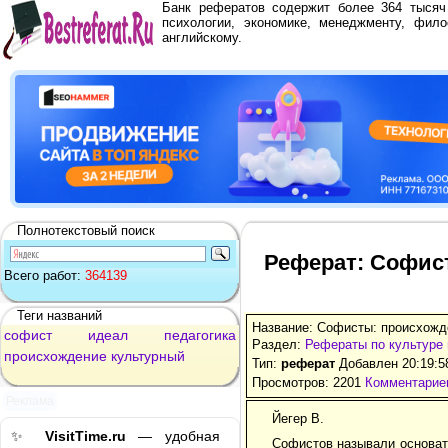
Банк рефератов содержит более 364 тыся
психологии, экономике, менеджменту, фило
английскому.
Полнотекстовый поиск
Реферат: Софист
Всего работ:
364139
Теги названий
Название: Софисты: происхожде
софист
идеал
педагогика
Раздел:
Рефераты по культуре 
происхождение
культурный
Тип:
реферат
Добавлен 20:19:5
Просмотров: 2201
Комментариев
Реклама
Йегер В.
✨
VisitTime.ru
— удобная
Софистов называли основат