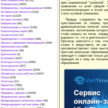
Иностранный язык
(62791)
ярко выраженный "гуманизм". 
Информатика
(3562)
сравнению со всей сферой т
Информатика, программирование
(6444)
основополагающее и ясное ра
Исторические личности
(2165)
стало основой гуманизма.
История
(21319)
Правда, следовало бы поо
История техники
(766)
христианским по своему пр
Кибернетика
(64)
древнегреческое понятие тех
Коммуникации и связь
(3145)
человека, воспитанием которог
Компьютерные науки
(60)
чтобы назвать ее техне, оправ
Косметология
(17)
выразить то, что в деятельнос
Краеведение и этнография
(588)
Протагор заботится о том, чт
Краткое содержание произведений
(1000)
слова и представить ее как
Криминалистика
(106)
противопоставляет свою мысл
Криминология
(48)
простым реальным образование
Криптология
(3)
приходит к софистам только дл
Кулинария
(1167)
приводят ее к тому же технич
Культура и искусство
(8485)
образование.
Культурология
(537)
Литература : зарубежная
(2044)
Литература и русский язык
(11657)
Логика
(532)
Логистика
(21)
Маркетинг
(7985)
Математика
(3721)
Медицина, здоровье
(10549)
Медицинские науки
(88)
Международное публичное право
(58)
Международное частное право
(36)