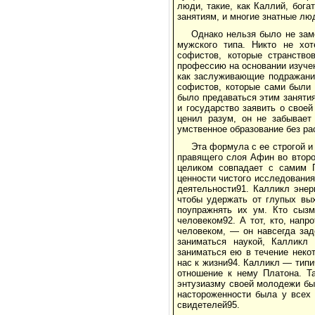
люди, такие, как Каллий, бог
занятиям, и многие знатные лю
Однако нельзя было не зам
мужского типа. Никто не хо
софистов, которые странство
профессию на основании изуче
как заслуживающие подражания
софистов, которые сами были 
было предаваться этим заняти
и государство заявить о своей
ценил разум, он не забывает
умственное образование без ра
Эта формула с ее строгой и
правящего слоя Афин во второ
целиком совпадает с самим 
ценности чистого исследования
деятельности91. Калликл энер
чтобы удержать от глупых вы
поупражнять их ум. Кто сызм
человеком92. А тот, кто, нап
человеком, — он навсегда зад
заниматься наукой, Калликл 
заниматься ею в течение неко
нас к жизни94. Калликл — типи
отношение к нему Платона. Т
энтузиазму своей молодежи бы
настороженности была у всех
свидетелей95.