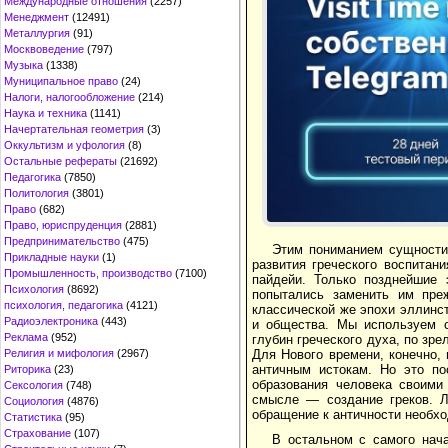
Международные отношения
(2257)
Менеджмент
(12491)
Металлургия
(91)
Москвоведение
(797)
Музыка
(1338)
Муниципальное право
(24)
Налоги, налогообложение
(214)
Наука и техника
(1141)
Начертательная геометрия
(3)
Оккультизм и уфология
(8)
Остальные рефераты
(21692)
Педагогика
(7850)
Политология
(3801)
Право
(682)
Право, юриспруденция
(2881)
Предпринимательство
(475)
Этим пониманием сущности 
Прикладные науки
(1)
развития греческого воспитан
Промышленность, производство
(7100)
пайдейи. Только позднейшие 
Психология
(8692)
попытались заменить им пре
психология, педагогика
(4121)
классической же эпохи эллинс
Радиоэлектроника
(443)
и общества. Мы используем с
Реклама
(952)
глубин греческого духа, по зр
Для Нового времени, конечно,
Религия и мифология
(2967)
античным истокам. Но это по
Риторика
(23)
образования человека своими
Сексология
(748)
смысле — создание греков. Л
Социология
(4876)
обращение к античности необх
Статистика
(95)
Страхование
(107)
В остальном с самого нача