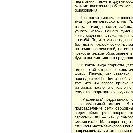
педагогики, также и другие со
математическими проблемами, 
образования.
Греческая система высшего
всем цивилизованном мире. Он
языка. Никогда нельзя забыва
узнаем истоки нашего гумани
конкурирующее с гуманитарным
к ним84. То, что мы сегодня 
без знания классических языко
на почве негреческой, но исп
греко-латинское образование
будем заниматься его предвари
В каком виде софисты устр
адрес этой стороны софистич
жизни. Платон, как известно
пропедевтики85. Ничто не было
том, что мы вправе приписыв
риторики, после того, как он 
средство формальной выучки ра
"Мафемата" представляют с
— формальный элемент. В по
подразделение семи свободны
задач обеих групп сохраняло
гармонии или — как у самого
сложению87. Маловероятно, в к
слишком математизированная а
неприменимость этого знания 