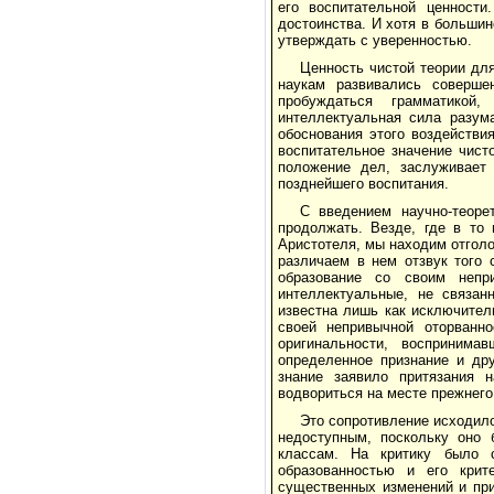
его воспитательной ценности
достоинства. И хотя в больши
утверждать с уверенностью.
Ценность чистой теории дл
наукам развивались соверше
пробуждаться грамматикой,
интеллектуальная сила разума
обоснования этого воздействи
воспитательное значение чист
положение дел, заслуживает 
позднейшего воспитания.
С введением научно-теоре
продолжать. Везде, где в то
Аристотеля, мы находим отголос
различаем в нем отзвук того 
образование со своим неп
интеллектуальные, не связан
известна лишь как исключител
своей непривычной оторванн
оригинальности, воспринима
определенное признание и др
знание заявило притязания 
водвориться на месте прежнего
Это сопротивление исходило
недоступным, поскольку оно
классам. На критику было 
образованностью и его крит
существенных изменений и пр