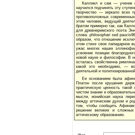
Калликл и сам — ученик с
научился подчинять эту ступен
творчество — зеркало всех п
противоположных современных 
этом человек, ведущий деяте
братом примерно так, как Калл
для древнеримского поэта Энн
слова: philosophari sed pauci
образом, что отношение исклю
этом стихе свое лапидарное в
ужас многих наших эллинофил
усвоение позиции благородног
новой науке и философии. В н
осталась свойственна римляна
какой это необходимо, — во
деятельной и политизированной
Ее основанием была афинс
Платон после крушения держ
практическую ценность такой 
чистом знании и образовательн
мысли, ионийская наука пере
между аттическим духом и ро
том, чтобы сообщить Афинам 
решении великих и сложных 
аттическому образованию.