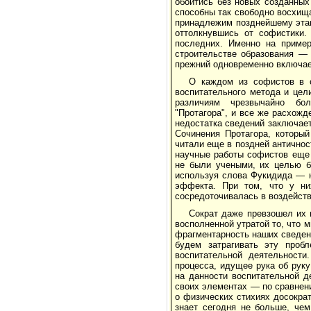
обойтись без новых созданных
способны так свободно восхищ
принадлежим позднейшему этап
оттолкнувшись от софистики
последних. Именно на пример
строительстве образования — 
прежний одновременно включает
О каждом из софистов в 
воспитательного метода и цел
различиям чрезвычайно бол
"Протагора", и все же расхожд
недостатка сведений заключает
Сочинения Протагора, которы
читали еще в поздней античнос
научные работы софистов еще 
не были учеными, их целью б
используя слова Фукидида — н
эффекта. При том, что у ни
сосредоточивалась в воздейств
Сократ даже превзошел их 
восполненной утратой то, что 
фрагментарность наших сведени
будем затрагивать эту проб
воспитательной деятельности
процесса, идущее рука об рук
на данности воспитательной д
своих элементах — по сравнени
о физических стихиях досокра
знает сегодня не больше, че