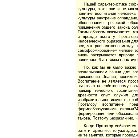
Нашей характеристике софи
культуры, хотя они и не могл
понятие воспитания человека
культуры внутренне оправдано
обосннование греческой обр
применения общего закона об
Таким образом оказывается, чт
и прежде всего у Протагор
человеческого образования дл
все, что расположено между 
самоформированием человечес
вновь раскрывается природа 
появилась бы в таком пластиче
Но, как бы ни было важно
возделыванием пашни для вос
применения. Знания, проникшие
Воспитание не является прос
вызывает по собственному про
пример телесного воспитани
древности опыт служил дл
изобразительное искусство ра
Протагору воспитание пр
формообразующими силами74
формирования или образовани
такова. Поэтому безразлично, 
Когда Протагор собирается
ритм и гармонию, то уже здес
не те занятия, которые провод