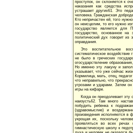
проступок, он склоняется к о
наказания как средства исп
устрашает других61. Это педа
человека. Гражданская доброде
Кто непричастен ей, того нужно
он неисцелим, то его нужно из
государство является для П
государство, основанное на
политический дух говорит из 
оправдания.
Это воспитательное вос
систематическое воздействие г
не было в греческих государ
огосударствление образования,
Но именно эту лакуну и запол
указывает, что уже сейчас жи
Кормилица, мать, отец, педагог
что неправильно, что прекрасн
угрозами и ударами. Затем он
игры на кифаре.
Когда он преодолевает эту 
наизусть62. Там много наст
побудить ребенка к подража
(здравомыслие) и воздержан
произведения исполняются в 
укрощая их, поскольку челов
проявляться во всех речах 
гимнастическую школу к педот
духа и человек не оказался б