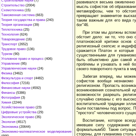
Строительные науки
(7)
развивался весьма оживленно 
Строительство
(2004)
мысль софистов об образовании
Схемотехника
(15)
метаморфозы, чем то обстоят
Таможенная система
(663)
превращает знаменитое высказ
таким важным для его вида г
Теория государства и права
(240)
бог"46.
Теория организации
(39)
Теплотехника
(25)
При этом мы должны вспомни
Технология
(624)
обстоит дело: ни то, что оно
Товароведение
(16)
платоновской критики основ 
Транспорт
(2652)
религиозный скепсис и индифф
Трудовое право
(136)
сражается Платон и которые 
Туризм
(90)
существенными для гуманизма
Уголовное право и процесс
(406)
быть объективно дан самой и
Управление
(95)
проблемы и узнавать в ней б
своего поворотного пункта в м
Управленческие науки
(24)
Физика
(3462)
Забегая вперед, мы можем
Физкультура и спорт
(4482)
софистов вообще незнакомо 
Философия
(7216)
религиозном. Пропасть возник
Финансовые науки
(4592)
возникновения сознательной и
Финансы
(5386)
возможности разрешть религи
Фотография
(3)
случайно связаны с его высок
Химия
(2244)
воспитательной традиции эллин
Хозяйственное право
(23)
были поставлены под вопрос. П
Цифровые устройства
(29)
"простого" человеческого суще
Экологическое право
(35)
Воспитание, которое всегд
Экология
(4517)
имевшее силу содержание но
Экономика
(20644)
формальным50. Такие ситуации
Экономико-математическое моделирование
стороны, для гуманизма столь 
(666)