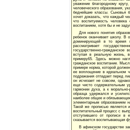
уважение благородному кругу
человеческого образования, ук
беднейшие классы. Сыновья б
хочет доказать, что каждый че
что воспитуемость человека 
воспитанием, хотя бы и не зад
Для нового понятия образов
ребенок оканчивает школу. В 
доминирующей в то время ко
рассматривает государстве
государственно-гражданское 
вступая в реальную жизнь, в
примеру65. Здесь можно нагл
гражданское воспитание. Мысл
примере норма, которой должен
ее воплощение в идеальном ч
подражания отпадает перед лиц
он исчезает не совсем, однак
еще чисто содержательным ур
гармонии духа, а к морально
образца удержался и усилилс
наиболее общее и обязывающее
элементарным образованием на
Такой же прописью является и
воспитательный процесс с выпр
отступившего от прописи в е
сказывается воспитывающая фу
В афинском государстве за