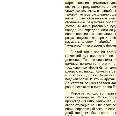
адресовано исключительно дет
возникло представление о том
сразу же возникла и пайдейя 
таковой, теперь расширило сфе
наше слово образование или 
обозначение результата образ
духовный мир образования, куд
народа или определенного соци
своей вершины в осознании о
разумеющимся, что греки начи
называть словом "пайдейа" —
"культура" — все зрелые формы
С этой точки зрения софи
греческий дух обретает свое 
движения. То, что они помогл
важным, нежели то, что они н
традиционных форм бытия доне
которую их народ получил в св
и из которой должно было исх
поздней эпохи. И это — другая
Аристотеля осуществлялся дал
равно остаются в силе слова Ге
Мировое господство, первы
своей молодости. Можно по
пробуждения ratio, например, 
абсолютизация ранних эпох вс
свой непреложный закон в себе 
двойственным. Мы тяжело пере