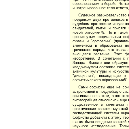
соревнованием в борьбе. Четк
и натренированное тело атлета
Судебное разбирательство п
поединком двух противников в
судебном ораторском искусств
свидетелей, пытки и присяги 
новой риторики79. Но и такой
проникнутым формальным софи
фразы и "орфоэпии" (правиль
элементом в образовании по
греческого народа, что оказал
вьющееся растение. Этот фа
изобретения. В сочетании с 
Запада. Вместе они образуют
квадривиумом составил систем
античной культуры и искусст
"дисциплин", восходящие к
софистического образования81.
Сами софисты еще не соче
астрономией в позднейшую сис
оригинальное в этом, а вот вкл
пифагорейцев относились еще га
существенное в сочетании 
практические занятия музыкой
господствующей системы обра
Софисты добавили к этому тео
шагом было введение занятий 
научного исследования. Тол