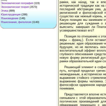
рамки, как назад, так и вп
Экономическая география
(119)
исторической традиции как на
Экономическая теория
(2573)
последней абстракции ума, д
Этика
(889)
религиозной и философской пр
Юриспруденция
(288)
существо как нежный корень, н
Языковедение
(148)
Какую позицию мы занимаем от
Языкознание, филология
(1140)
решающим для суждения о зна
выяснить: завершил ли Плато
усовершенствовал его?
Позиция по отношению к этом
веры – франц.). Если остава
решенным: идея образования ч
будущее, но не являлась око
воспитательный эффект вплоть
глубокого обоснования средст
новую форму религиозный дух 
рамки образовательной идеи со
Решающий элемент в софист
путь, который проделал гречес
неожиданным, а исторически н
выражение стойкого стремлени
выражению формы человека. Э
философски одаренном народе 
понимаем.
Представляется вполне ест
связывали с этой образовател
поэтических произведений дл
образования произошло с не