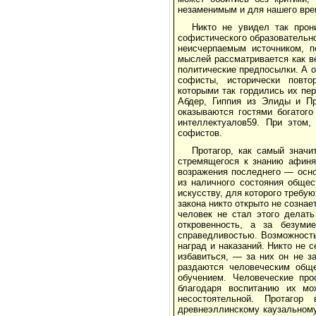
незаменимым и для нашего вре
Никто не увидел так прон
софистического образовательног
неисчерпаемым источником, п
мыслей рассматривается как в
политические предпосылки. А он
софисты, исторически повто
которыми так гордились их пе
Абдер, Гиппия из Элиды и П
оказываются гостями богатог
интеллектуалов59. При этом,
софистов.
Протагор, как самый знач
стремящегося к знанию афинян
возражения последнего — осно
из наличного состояния общес
искусству, для которого требую
закона никто открыто не созна
человек не стал этого делать
откровенность, а за безум
справедливостью. Возможность
наград и наказаний. Никто не 
избавиться, — за них он не за
раздаются человеческим обще
обучением. Человеческие про
благодаря воспитанию их мо
несостоятельной. Протаго
древнеэллинскому каузальному