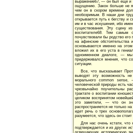
выражение67, — он был еще и 
ощущению. Закон больше не я
чем он в скором времени дол
необозримым. В наши дни труд
открывается путь к бегству и 
им и в час искушения, ибо име
существования. Эту сцену из
воспитателе68. Тем самым 
почувствовали бы родство его 
на афинские обстоятельства и
основываются именно на этом
вложил их в его уста в гениа
одноименном диалоге, — мы 
придерживался мнения, что со
ситуации.
Все, что высказывает Про
выводят эту возможность не 
морального common sense, 
человеческой природы есть ча
чрезвычайно поучительны ра
трактате о воспитании юношес
целиком воспринятом новейшей
это заметили, — что он зн
распространяется не только на 
идет речь о трех основопола
разумеется, что здесь он стоит
Для нас очень кстати, что
подтверждается и из других ис
освещающих историческую зна