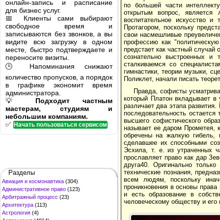
онлайн-запись и расписание
по большей части интеллекту
для бизнес услуг.
открытым вопрос, является 
📅 Клиенты сами выбирают
воспитательное искусство и 
свободное время и
Протагором, поскольку предст
записываются без звонков, а вы
свои насмешливые преувеличен
видите всю загрузку в одном
профессию как "политическую 
месте, быстро подтверждаете и
предстает как частный случай 
сознательно выстроенных и т
переносите визиты.
сталкиваемся со специалиста
🕒 Напоминания снижают
гимнастики, теории музыки, сце
количество пропусков, а порядок
Поликлет, начали писать теоре
в графике экономит время
Правда, софисты усматрива
администратора.
который Платон вкладывает в 
💡
Подходит частным
различает два этапа развития.
мастерам, студиям и
последовательность остается 
небольшим компаниям.
высшего софистического обра
✅
Начать пользоваться сервисом
называет ее даром Прометея, 
обречены на жалкую гибель, 
сделавшее их способными созд
Эсхила, т. е. из утраченных 
прославляет право как дар Зев
друга40. Оригинально только
технические познания, предна
Разделы
всем людям, поскольку инач
Авиация и космонавтика
(304)
проникновения в основы права 
Административное право
(123)
и есть образование в собств
Арбитражный процесс
(23)
человеческому обществу и его 
Архитектура
(113)
Астрология
(4)