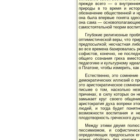
прежде всего — о внутреннем
природы в то время и истор
обозначение общественной и н
она была впервые понята здес
она сама — основополагающее 
самостоятельной теории воспит
Глубокие религиозные проб
оптимистической веры, что при
предпосылкой; несчастная либо
во все времена базировалась р
софистов, конечно, не последн
общего сознания греха вмест
педагогике и культурному идеа
о Платоне, чтобы измерить, как
Естественно, это сомнение
демократических иллюзий о пр
это аристократическое сомнени
письме о том, насколько нез
причинах, в силу которых он 
замыкает круг своего общени
аристократия духа вопреки эт
людей, и тогда будет понят
возможности воспитания и н
плодотворность греческого дух
Между этими двумя полюса
пессимизмом, и софистичес
определяющих предпосылок его
может обойтись без критики,