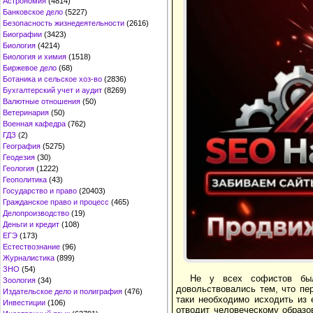
Астрономия
(4814)
Банковское дело
(5227)
Безопасность жизнедеятельности
(2616)
Биографии
(3423)
Биология
(4214)
Биология и химия
(1518)
Биржевое дело
(68)
Ботаника и сельское хоз-во
(2836)
Бухгалтерский учет и аудит
(8269)
Валютные отношения
(50)
Ветеринария
(50)
Военная кафедра
(762)
ГДЗ
(2)
География
(5275)
Геодезия
(30)
Геология
(1222)
Геополитика
(43)
Государство и право
(20403)
Гражданское право и процесс
(465)
Делопроизводство
(19)
Деньги и кредит
(108)
ЕГЭ
(173)
Естествознание
(96)
Журналистика
(899)
ЗНО
(54)
Не у всех софистов был
Зоология
(34)
довольствовались тем, что пе
Издательское дело и полиграфия
(476)
таки необходимо исходить из 
Инвестиции
(106)
отводит человеческому образо