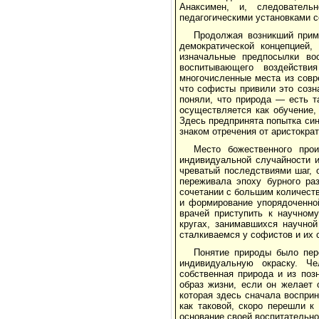
Анаксимен, и, следовател
педагогическими установками 
Продолжая возникший прим
демократической концепцией
изначальные предпосылки вос
воспитывающего воздейств
многочисленные места из совр
что софисты привили это созн
поняли, что природа — есть т
осуществляется как обучение,
Здесь предпринята попытка син
знаком отречения от аристократ
Место божественного про
индивидуальной случайности и
чреватый последствиями шаг, 
переживала эпоху бурного ра
сочетании с большим количеств
и формирование упорядоченной
врачей приступить к научном
кругах, занимавшихся научной
сталкиваемся у софистов и их 
Понятие природы было пер
индивидуальную окраску. Ч
собственная природа и из поз
образ жизни, если он желает 
которая здесь cначала воспри
как таковой, скоро перешли 
основание своей воспитательно