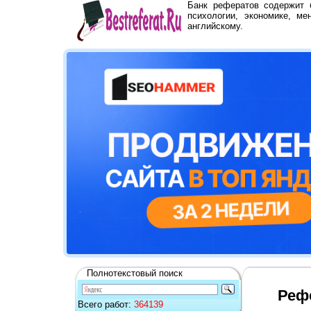
Банк рефератов содержит
психологии, экономике, ме
английскому.
Полнотекстовый поиск
Реф
Всего работ:
364139