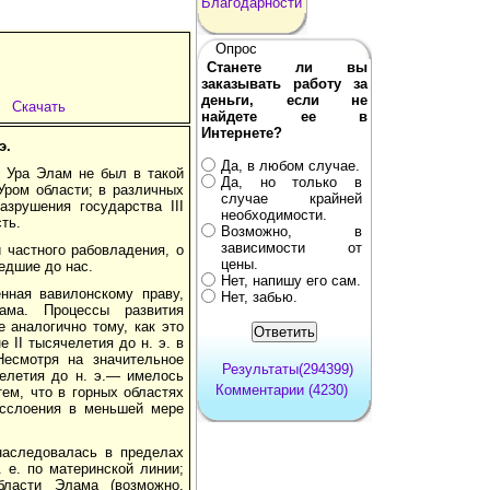
Благодарности
Опрос
Станете ли вы
заказывать работу за
деньги, если не
Скачать
найдете ее в
Интернете?
э.
Да, в любом случае.
и Ура Элам не был в такой
Да, но только в
Уром области; в различных
случае крайней
зрушения государства III
необходимости.
ть.
Возможно, в
зависимости от
 частного рабовладения, о
цены.
едшие до нас.
Нет, напишу его сам.
енная вавилонскому праву,
Нет, забью.
ама. Процессы развития
 аналогично тому, как это
 II тысячелетия до н. э. в
есмотря на значительное
Результаты(294399)
елетия до н. э.— имелось
Комментарии (4230)
тем, что в горных областях
асслоения в меньшей мере
 наследовалась в пределах
. е. по материнской линии;
бласти Элама (возможно,