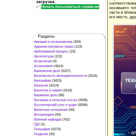
загрузка.
соответствов
✅
Начать пользоваться сервисом
носившего ти
части в ближа
его место, др
Разделы
Авиация и космонавтика
(304)
Административное право
(123)
Арбитражный процесс
(23)
Архитектура
(113)
Астрология
(4)
Астрономия
(4814)
Банковское дело
(5227)
Безопасность жизнедеятельности
(2616)
Биографии
(3423)
Биология
(4214)
Биология и химия
(1518)
Биржевое дело
(68)
Ботаника и сельское хоз-во
(2836)
Бухгалтерский учет и аудит
(8269)
Валютные отношения
(50)
Ветеринария
(50)
Военная кафедра
(762)
ГДЗ
(2)
География
(5275)
Геодезия
(30)