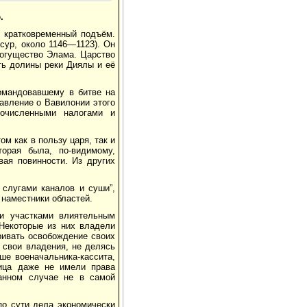
.
л кратковременный подъём.
сур, около 1146—1123). Он
могущество Элама. Царство
ть долины реки Диялы и её
омандовавшему в битве на
авление о Вавилонии этого
очисленными налогами и
м как в пользу царя, так и
торая была, по-видимому,
вая повинности. Из других
слугами каналов и суши”,
наместники областей.
ми участками влиятельным
 Некоторые из них владели
ривать освобождение своих
 свои владения, не делясь
е военачальника-кассита,
лица даже не имели права
данном случае не в самой
по сути дела экономически