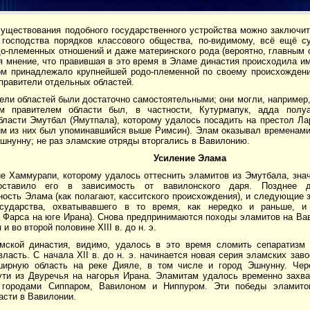
существования подобного государственного устройства можно заключит
 господства порядков классового общества, по-видимому, всё ещё с
о-племенных отношений и даже материнского рода (вероятно, главным 
 мнение, что правившая в это время в Эламе династия происходила им
ом принадлежало крупнейшей родо-племенной по своему происхождени
правители отдельных областей.
ели областей были достаточно самостоятельными; они могли, например,
м правителем области был, в частности, Кутурмапук, адда полуа
ласти Эмутбал (Ямутпала), которому удалось посадить на престол Лар
им из них был упоминавшийся выше Римсин). Элам оказывал временами
шнунну; не раз эламские отряды вторгались в Вавилонию.
Усиление Элама
е Хаммурапи, которому удалось оттеснить эламитов из Эмутбала, зна
оставило его в зависимость от вавилонского даря. Позднее ди
ость Элама (как полагают, касситского происхождения), и следующие 
осударства, охватывавшего в то время, как нередко и раньше, 
о Фарса на юге Ирана). Снова предпринимаются походы эламитов на Ва
 во второй половине XIII в. до н. э.
мской династия, видимо, удалось в это время сломить сепаратизм 
ласть. С начала XII в. до н. э. начинается новая серия эламских за
ширную область на реке Дияле, в том числе и город Эшнунну. Чер
ути из Двуречья на нагорья Ирана. Эламитам удалось временно захв
 городами Сиппаром, Вавилоном и Ниппуром. Эти победы эламито
асти в Вавилонии.