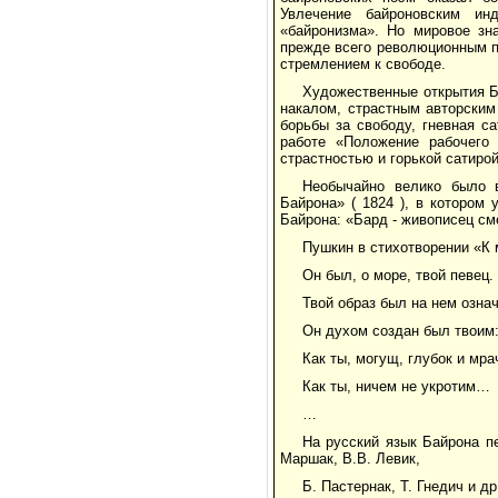
Увлечение байроновским ин
«байронизма». Но мировое зн
прежде всего революционным п
стремлением к свободе.
Художественные открытия Б
накалом, страстным авторским
борьбы за свободу, гневная с
работе «Положение рабочего
страстностью и горькой сатиро
Необычайно велико было 
Байрона» ( 1824 ), в котором
Байрона: «Бард - живописец с
Пушкин в стихотворении «К 
Он был, о море, твой певец.
Твой образ был на нем означ
Он духом создан был твоим
Как ты, могущ, глубок и мра
Как ты, ничем не укротим…
…
На русский язык Байрона п
Маршак, В.В. Левик,
Б. Пастернак, Т. Гнедич и др