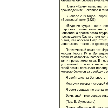
католическая церковь внесла «
Поэма «Каин» написана пят
произведениях Шекспира и Мил
В начале 20-х годов Байрон
«Бронзовый век» (1823).
«Видение суда» - политиче
фарсовая поэма написана в 
направлена против поэта-лауреа
произведение Саути с тем же 
о том, как апостол Петр стоит
использован также и в древнер
Политический памфлет «Ирл
короля Георга IV в Ирландию
гневным авторским пафосом об
так и против холопства. В по
устроившей пляску в цепях, 
герой поэмы призывает ирландц
которые борются за свободу св
Я свой голос за Вольность 
Мои руки готовы к суровой б
Я всем сердцем не раз за те
Эрин, знай - мое сердце отк
(Пер. В. Луговского)
Поэма «Бронзовый век» на