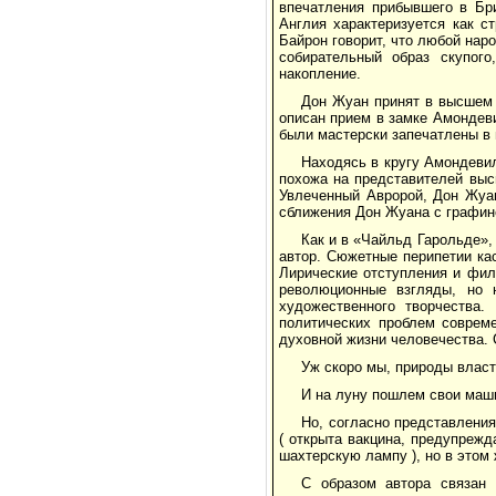
впечатления прибывшего в Бр
Англия характеризуется как с
Байрон говорит, что любой нар
собирательный образ скупого
накопление.
Дон Жуан принят в высшем 
описан прием в замке Амондев
были мастерски запечатлены в 
Находясь в кругу Амондеви
похожа на представителей выс
Увлеченный Авророй, Дон Жуа
сближения Дон Жуана с графине
Как и в «Чайльд Гарольде»,
автор. Сюжетные перипетии кас
Лирические отступления и фи
революционные взгляды, но 
художественного творчества.
политических проблем совреме
духовной жизни человечества. 
Уж скоро мы, природы влас
И на луну пошлем свои маш
Но, согласно представления
( открыта вакцина, предупреж
шахтерскую лампу ), но в этом 
С образом автора связан 