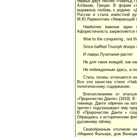
первых двух песнях «Чайльд Г
Албании, Греции. В форме ст
выражена любовь к родине. «Д
России и стала известной ру
М.Ю.Лермонтова «Умирающий г
Наиболее важные идеи 
Афористичность закрепляется п
Woe to the conquering , not t
Since baffled Triumph droops 
И лавры Лузитания растит
Не для таких вождей, как на
Не побежденным здесь, а п
Стиль поэмы отличается эн
Все эти качества стиля «Чай
политическому содержанию.
Впечатлениями от италья
«Пророчество Данте» (1819). В 
темнице, Данте обречен на из
протест подсказывают ему про
В «Пророчестве Данте » созд
Обращаясь к историческим фиг
духовному облику.
Своеобразным откликом на
«Марино Фальеро, дож Венеции