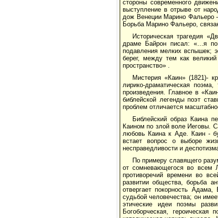
стороны современного движени
выступление в отрыве от наро
дож Венеции Марино Фальеро -
Борьба Марино Фальеро, связанн
Историческая трагедия «Д
драме Байрон писал: «…я пов
подавления мелких вспышек; э
берег, между тем как велики
пространство» .
Мистерия «Каин» (1821)- к
лирико-драматическая поэма,
произведения. Главное в «Каи
библейской легенды поэт ста
проблем отличается масштабно
Библейский образ Каина п
Каином по злой воле Иеговы. 
любовь Каина к Аде. Каин - б
встает вопрос о выборе жизн
несправедливости и деспотизма
По примеру славящего разу
от сомневающегося во всем Л
противоречий времени во все
развитии общества, борьба ан
отвергает покорность Адама,
судьбой человечества; он имее
этические идеи поэмы разви
Богоборческая, героическая 