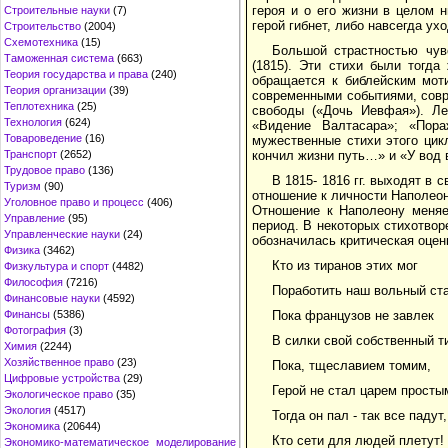
героя и о его жизни в целом 
Строительные науки
(7)
герой гибнет, либо навсегда ух
Строительство
(2004)
Схемотехника
(15)
Большой страстностью чув
Таможенная система
(663)
(1815). Эти стихи были тогд
Теория государства и права
(240)
обращается к библейским мот
Теория организации
(39)
современными событиями, совр
Теплотехника
(25)
свободы («Дочь Иевфая»). Ле
Технология
(624)
«Видение Валтасара»; «Пор
Товароведение
(16)
мужественные стихи этого цик
Транспорт
(2652)
кончил жизни путь…» и «У вод
Трудовое право
(136)
В 1815- 1816 гг. выходят в 
Туризм
(90)
отношение к личности Наполео
Уголовное право и процесс
(406)
Отношение к Наполеону меняет
Управление
(95)
период. В некоторых стихотвор
Управленческие науки
(24)
обозначилась критическая оцен
Физика
(3462)
Кто из тиранов этих мог
Физкультура и спорт
(4482)
Философия
(7216)
Поработить наш вольный ста
Финансовые науки
(4592)
Финансы
(5386)
Пока французов не завлек
Фотография
(3)
В силки свой собственный т
Химия
(2244)
Хозяйственное право
(23)
Пока, тщеславием томим,
Цифровые устройства
(29)
Герой не стал царем просты
Экологическое право
(35)
Экология
(4517)
Тогда он пал - так все падут,
Экономика
(20644)
Кто сети для людей плетут!
Экономико-математическое моделирование