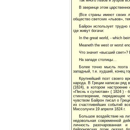
Так много львов и зубров вс
В зверинце этом царственно
(Все страны имеют своих л
общество светских «львов», т
Байрон использует трудно 
где живут богачи:
In the great world, - which bein
Meaneth the west or worst end 
Что значит «высший свет»?
На западе столицы…
Более точно мысль поэта 
западный, т.е. худший, конец го
Крупнейший поэт своего вр
народа. В Греции написан ряд
(1824), в котором настроение
«Песнь к сулиотам» ( 1824 ) -
стихотворение, передающее ч
чувством Байрон писал о Греци
из счастливейших событий все
Миссолунги 19 апреля 1824 г.
Большое воздействие на лит
недовольная современной дей
личность разочарованная и
байроновских поэм оказал б