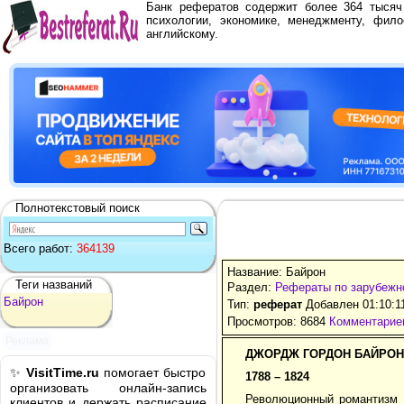
Банк рефератов содержит более 364 тыся
психологии, экономике, менеджменту, фило
английскому.
Полнотекстовый поиск
Всего работ:
364139
Название: Байрон
Теги названий
Раздел:
Рефераты по зарубежн
Байрон
Тип:
реферат
Добавлен 01:10:1
Просмотров: 8684
Комментариев
Реклама
ДЖОРДЖ ГОРДОН БАЙРОН
✨
VisitTime.ru
помогает быстро
1788 – 1824
организовать онлайн-запись
Революционный романтизм 
клиентов и держать расписание