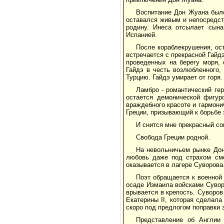
Воспитание Дон Жуана было
оставался живым и непосредст
родину. Инеса отсылает сына
Испанией.
После кораблекрушения, ос
встречается с прекрасной Гайд
проведенных на берегу моря, 
Гайдэ в честь возлюбленного,
Турцию. Гайдэ умирает от горя.
Ламбро - романтический ге
остается демонической фигур
враждебного красоте и гармони
Греции, призывающий к борьбе 
И снится мне прекрасный сон
Свобода Греции родной.
На невольничьем рынке Дон
любовь даже под страхом сме
оказывается в лагере Суворова
Поэт обращается к военной 
осаде Измаила войсками Сувор
врывается в крепость. Суворов
Екатерины II, которая сделал
скоро под предлогом поправки 
Представление об Англии 