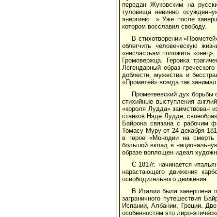
передан Жуковским на русск
туловища невинно осужденну
энергиею…» Уже после заверш
котором восславил свободу.
В стихотворении «Прометей» 
облегчить человеческую жизн
«несчастьям положить конец».
Громовержца. Героика трагич
Легендарный образ греческого
доблести, мужества и бесстра
«Прометей» всегда так занимал 
Прометеевский дух борьбы о
стихийные выступления англий
«короля Лудда» заимствован и
станков Нэде Лудде, своеобра
Байрона связана с рабочим ф
Томасу Муру от 24 декабря 181
в герое «Монодии на смерть 
большой вклад в национальну
образе воплощен идеал художни
С 1817г. начинается италья
нарастающего движения карбо
освободительного движения.
В Италии была завершена п
заграничного путешествия Бай
Испании, Албании, Греции. Дв
особенностям это лиро-эпическ