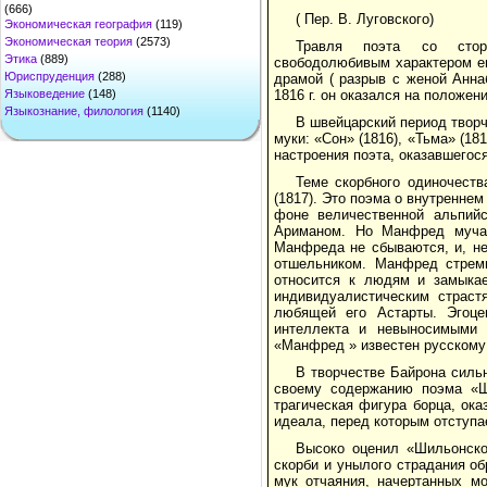
(666)
( Пер. В. Луговского)
Экономическая география
(119)
Экономическая теория
(2573)
Травля поэта со сторон
Этика
(889)
свободолюбивым характером ег
Юриспруденция
(288)
драмой ( разрыв с женой Анна
Языковедение
(148)
1816 г. он оказался на положен
Языкознание, филология
(1140)
В швейцарский период творч
муки: «Сон» (1816), «Тьма» (1
настроения поэта, оказавшегося
Теме скорбного одиночест
(1817). Это поэма о внутренне
фоне величественной альпий
Ариманом. Но Манфред мучае
Манфреда не сбываются, и, не
отшельником. Манфред стреми
относится к людям и замыкае
индивидуалистическим страст
любящей его Астарты. Эгоце
интеллекта и невыносимыми 
«Манфред » известен русскому
В творчестве Байрона сильн
своему содержанию поэма «Ши
трагическая фигура борца, ока
идеала, перед которым отступа
Высоко оценил «Шильонско
скорби и унылого страдания о
мук отчаяния, начертанных м