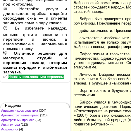
Байроновский романтизм народ
под контролем.
страстей рождается народ». М
📅 Настройте услуги и
страстей народа.
длительность приёма, откройте
свободные окна — и клиенты
Байрон был привержен про
запишутся сами в пару кликов.
романтиком. Преклонение пере
🕒 Вы избегаете накладок,
действительности. Признани
меньше тратите времени на
сочетается с изображением
переписки и звонки, а
испытывается не только разум
автоматические напоминания
Байрона в новом, трансформиро
повышают явку.
💡
Отличное решение для
Пафос жизни и творчества 
мастеров, студий и
человечества. Однако идеал с
сервисных команд, которым
у него индивидуалистично. С
важны порядок и стабильная
эпикуреизме.
загрузка.
Личность Байрона весьма
✅
Начать пользоваться сервисом
стремление к борьбе за освоб
вперед, в будущее и «мировая 
Веря в то, что в будущем 
пессимизма.
Байрон учился в Кембриджс
Разделы
политическим деятелем. Первы
Авиация и космонавтика
(304)
«Стихотворения на разные случ
» (1807). Уже в этих юношеск
Административное право
(123)
либо к безыскусной природе («
Арбитражный процесс
(23)
подвигов («Отрывок»).
Архитектура
(113)
Астрология
(4)