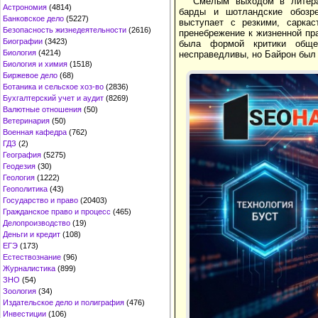
Смелым выходом в литера
Астрономия
(4814)
барды и шотландские обозре
Банковское дело
(5227)
выступает с резкими, сарка
Безопасность жизнедеятельности
(2616)
пренебрежение к жизненной пр
Биографии
(3423)
была формой критики общес
Биология
(4214)
несправедливы, но Байрон был 
Биология и химия
(1518)
Биржевое дело
(68)
Ботаника и сельское хоз-во
(2836)
Бухгалтерский учет и аудит
(8269)
Валютные отношения
(50)
Ветеринария
(50)
Военная кафедра
(762)
ГДЗ
(2)
География
(5275)
Геодезия
(30)
Геология
(1222)
Геополитика
(43)
Государство и право
(20403)
Гражданское право и процесс
(465)
Делопроизводство
(19)
Деньги и кредит
(108)
ЕГЭ
(173)
Естествознание
(96)
Журналистика
(899)
ЗНО
(54)
Зоология
(34)
Издательское дело и полиграфия
(476)
Инвестиции
(106)