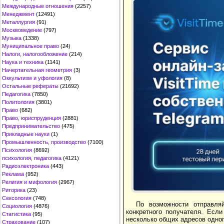
Международные отношения
(2257)
Менеджмент
(12491)
Металлургия
(91)
Москвоведение
(797)
Музыка
(1338)
Муниципальное право
(24)
Налоги, налогообложение
(214)
Наука и техника
(1141)
Начертательная геометрия
(3)
Оккультизм и уфология
(8)
Остальные рефераты
(21692)
Педагогика
(7850)
Политология
(3801)
Право
(682)
Право, юриспруденция
(2881)
Предпринимательство
(475)
Прикладные науки
(1)
Промышленность, производство
(7100)
Психология
(8692)
психология, педагогика
(4121)
Радиоэлектроника
(443)
Реклама
(952)
Религия и мифология
(2967)
Риторика
(23)
Сексология
(748)
По возможности отправля
Социология
(4876)
конкретного получателя. Есл
Статистика
(95)
несколько общих адресов одног
Страхование
(107)