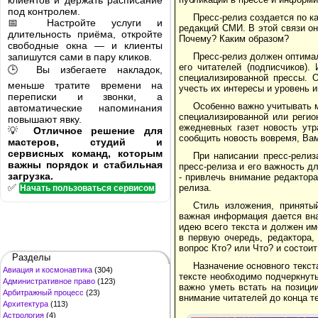
клиентов и держать расписание
под контролем.
Пресс-релиз создается по к
📅 Настройте услуги и
редакций СМИ. В этой связи он
длительность приёма, откройте
Почему? Каким образом?
свободные окна — и клиенты
запишутся сами в пару кликов.
Пресс-релиз должен оптима
его читателей (подписчиков).
🕒 Вы избегаете накладок,
специализированной прессы. 
меньше тратите времени на
учесть их интересы и уровень 
переписки и звонки, а
Особенно важно учитывать м
автоматические напоминания
специализированной или регио
повышают явку.
ежедневных газет новость утр
💡
Отличное решение для
сообщить новость вовремя, Вам
мастеров, студий и
сервисных команд, которым
При написании пресс-релиз
важны порядок и стабильная
пресс-релиза и его важность д
загрузка.
- привлечь внимание редактор
✅
релиза.
Начать пользоваться сервисом
Стиль изложения, приняты
важная информация дается вна
идею всего текста и должен и
в первую очередь, редактора,
вопрос Кто? или Что? и состоит
Разделы
Назначение основного текст
Авиация и космонавтика
(304)
тексте необходимо подчеркнут
Административное право
(123)
важно уметь встать на позици
Арбитражный процесс
(23)
внимание читателей до конца т
Архитектура
(113)
Астрология
(4)