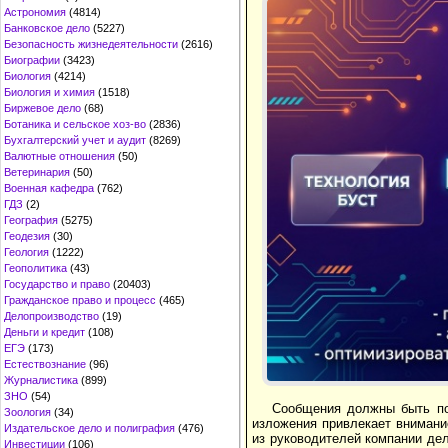
Астрономия
(4814)
Банковское дело
(5227)
Безопасность жизнедеятельности
(2616)
Биографии
(3423)
Биология
(4214)
Биология и химия
(1518)
Биржевое дело
(68)
Ботаника и сельское хоз-во
(2836)
Бухгалтерский учет и аудит
(8269)
Валютные отношения
(50)
Ветеринария
(50)
Военная кафедра
(762)
ГДЗ
(2)
География
(5275)
Геодезия
(30)
Геология
(1222)
Геополитика
(43)
Государство и право
(20403)
Гражданское право и процесс
(465)
Делопроизводство
(19)
Деньги и кредит
(108)
ЕГЭ
(173)
Естествознание
(96)
Журналистика
(899)
ЗНО
(54)
Сообщения должны быть по
Зоология
(34)
изложения привлекает внимани
Издательское дело и полиграфия
(476)
из руководителей компании де
Инвестиции
(106)