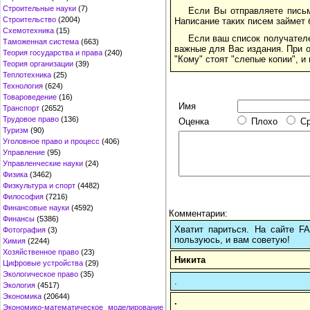
Строительные науки
(7)
Если Вы отправляете письм
Строительство
(2004)
Написание таких писем займет 
Схемотехника
(15)
Если ваш список получател
Таможенная система
(663)
важные для Вас издания. При о
Теория государства и права
(240)
"Кому" стоят "слепые копии", и
Теория организации
(39)
Теплотехника
(25)
Технология
(624)
Товароведение
(16)
Имя
Транспорт
(2652)
Трудовое право
(136)
Оценка
Плохо
С
Туризм
(90)
Уголовное право и процесс
(406)
Управление
(95)
Управленческие науки
(24)
Физика
(3462)
Физкультура и спорт
(4482)
Философия
(7216)
Финансовые науки
(4592)
Комментарии:
Финансы
(5386)
Хватит париться. На сайте 
Фотография
(3)
пользуюсь, и вам советую!
Химия
(2244)
Хозяйственное право
(23)
Никита
Цифровые устройства
(29)
Экологическое право
(35)
.
Экология
(4517)
Экономика
(20644)
.
Экономико-математическое моделирование