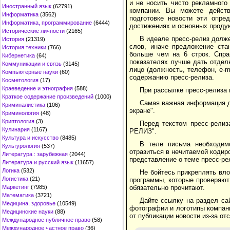
и не носить чисто рекламного
Иностранный язык
(62791)
компании. Вы можете действ
Информатика
(3562)
подготовке новости эти опре
Информатика, программирование
(6444)
достижениях и основных продук
Исторические личности
(2165)
В идеале пресс-релиз долж
История
(21319)
слов, иначе предложение ста
История техники
(766)
больше чем на 6 строк. Спра
Кибернетика
(64)
показателях лучше дать отдель
Коммуникации и связь
(3145)
лицо (должность, телефон, e-m
Компьютерные науки
(60)
содержанию пресс-релиза.
Косметология
(17)
Краеведение и этнография
(588)
При рассылке пресс-релиза 
Краткое содержание произведений
(1000)
Самая важная информация до
Криминалистика
(106)
экране".
Криминология
(48)
Криптология
(3)
Перед текстом пресс-рели
Кулинария
(1167)
РЕЛИЗ".
Культура и искусство
(8485)
В теле письма необходимо
Культурология
(537)
отразиться в нечитаемой кодир
Литература : зарубежная
(2044)
представление о теме пресс-ре
Литература и русский язык
(11657)
Логика
(532)
Не бойтесь прикреплять вл
Логистика
(21)
программы, которые проверяют
обязательно прочитают.
Маркетинг
(7985)
Математика
(3721)
Дайте ссылку на раздел са
Медицина, здоровье
(10549)
фотографии и логотипы компан
Медицинские науки
(88)
от публикации новости из-за от
Международное публичное право
(58)
Международное частное право
(36)