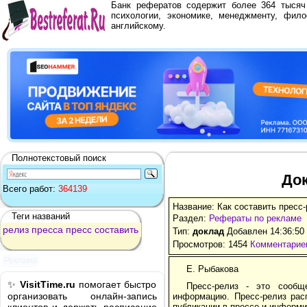
Банк рефератов содержит более 364 тыся
психологии, экономике, менеджменту, фило
английскому.
Полнотекстовый поиск
Док
Всего работ:
364139
Название: Как составить пресс
Теги названий
Раздел:
Рефераты по рекламе
релиз
пресса
пресс
составить
Тип:
доклад
Добавлен 14:36:50
Просмотров: 1454
Комментариев
Реклама
Е. Рыбакова
✨
VisitTime.ru
помогает быстро
Пресс-релиз - это сооб
организовать онлайн-запись
информацию. Пресс-релиз рас
публикации в прессе и информ