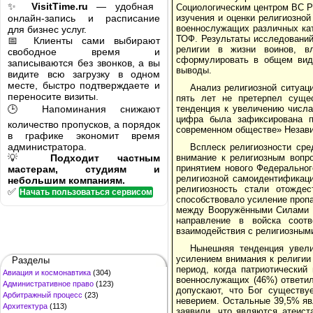
✨
VisitTime.ru
— удобная
Социологическим центром ВС РФ
онлайн-запись и расписание
изучения и оценки религиозно
военнослужащих различных ка
для бизнес услуг.
ТОФ. Результаты исследований
📅 Клиенты сами выбирают
религии в жизни воинов, вл
свободное время и
сформулировать в общем виде
записываются без звонков, а вы
выводы.
видите всю загрузку в одном
месте, быстро подтверждаете и
Анализ религиозной ситуац
переносите визиты.
пять лет не претерпел суще
🕒 Напоминания снижают
тенденция к увеличению числ
цифра была зафиксирована п
количество пропусков, а порядок
современном обществе» Незави
в графике экономит время
администратора.
Всплеск религиозности сре
💡
Подходит частным
внимание к религиозным вопр
принятием нового Федеральног
мастерам, студиям и
религиозной самоидентификац
небольшим компаниям.
религиозность стали отожде
✅
Начать пользоваться сервисом
способствовало усиление проп
между Вооружёнными Силами Р
направление в войска соотв
взаимодействия с религиозным
Нынешняя тенденция увел
усилением внимания к религии
Разделы
период, когда патриотический
Авиация и космонавтика
(304)
военнослужащих (46%) ответил
Административное право
(123)
допускают, что Бог существу
Арбитражный процесс
(23)
неверием. Остальные 39,5% явл
Архитектура
(113)
заявили, что являются атеист