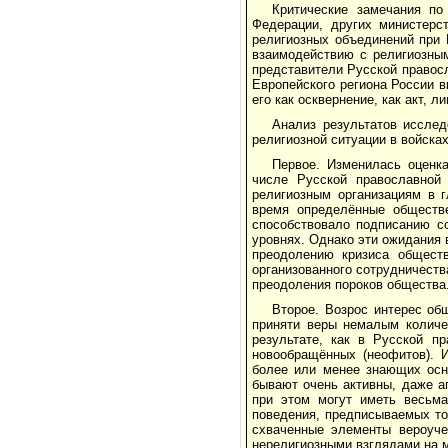
Критические замечания по
Федерации, других министерс
религиозных объединений при 
взаимодействию с религиозным
представители Русской правос
Европейского региона России 
его как осквернение, как акт, 
Анализ результатов иссле
религиозной ситуации в войсках
Первое. Изменилась оценка
числе Русской православной
религиозным организациям в г
время определённые обществе
способствовало подписанию с
уровнях. Однако эти ожидания 
преодолению кризиса обществ
организованного сотрудничеств
преодоления пороков общества
Второе. Возрос интерес об
приняти веры немалым количе
результате, как в Русской п
новообращённых (неофитов). 
более или менее знающих осн
бывают очень активны, даже а
при этом могут иметь весьма
поведения, предписываемых той
схваченные элементы вероуче
нерелигиозными взглядами на м