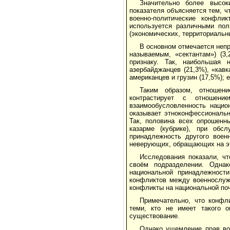
Значительно более высок
показателя объясняется тем, 
военно-политические конфли
используется различными пол
(экономических, территориальн
В основном отмечается неп
называемым, «сектантам») (3
признаку. Так, наибольшая 
азербайджанцев (21,3%), «кав
американцев и грузин (17,5%); е
Таким образом, отношен
контрастирует с отношени
взаимообусловленность нацио
оказывает этноконфессиональ
Так, половина всех опрошенн
казарме (кубрике), при обс
принадлежность другого воен
неверующих, обращающих на эт
Исследования показали, ч
своём подразделении. Одна
национальной принадлежност
конфликтов между военнослуж
конфликты на национальной по
Примечательно, что конфл
теми, кто не имеет такого 
существование.
Однако ущемление прав во