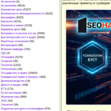
Астрология
(4)
различные приметы и суеверия (
Астрономия
(4814)
Банковское дело
(5227)
Безопасность жизнедеятельности
(2616)
Биографии
(3423)
Биология
(4214)
Биология и химия
(1518)
Биржевое дело
(68)
Ботаника и сельское хоз-во
(2836)
Бухгалтерский учет и аудит
(8269)
Валютные отношения
(50)
Ветеринария
(50)
Военная кафедра
(762)
ГДЗ
(2)
География
(5275)
Геодезия
(30)
Геология
(1222)
Геополитика
(43)
Государство и право
(20403)
Гражданское право и процесс
(465)
Делопроизводство
(19)
Деньги и кредит
(108)
ЕГЭ
(173)
Естествознание
(96)
Журналистика
(899)
ЗНО
(54)
Зоология
(34)
Издательское дело и полиграфия
(476)