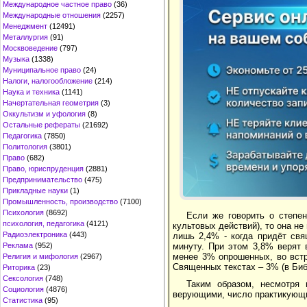
Международное частное право
(36)
Международные отношения
(2257)
Менеджмент
(12491)
Металлургия
(91)
Москвоведение
(797)
Музыка
(1338)
Муниципальное право
(24)
Налоги, налогообложение
(214)
Наука и техника
(1141)
Начертательная геометрия
(3)
Оккультизм и уфология
(8)
Остальные рефераты
(21692)
Педагогика
(7850)
Политология
(3801)
Право
(682)
Право, юриспруденция
(2881)
Предпринимательство
(475)
Прикладные науки
(1)
Промышленность, производство
(7100)
Психология
(8692)
Если же говорить о степен
психология, педагогика
(4121)
культовых действий), то она не
Радиоэлектроника
(443)
лишь 2,4% - когда придёт свя
Реклама
(952)
минуту. При этом 3,8% верят 
менее 3% опрошенных, во встр
Религия и мифология
(2967)
Священных текстах – 3% (в Библ
Риторика
(23)
Сексология
(748)
Таким образом, несмотря
Социология
(4876)
верующими, число практикующи
Статистика
(95)