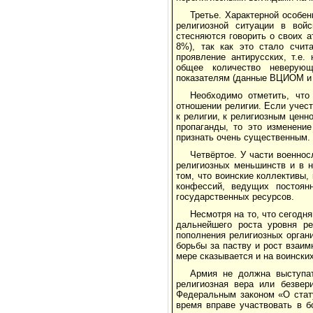
Третье. Характерной особе
религиозной ситуации в войс
стесняются говорить о своих а
8%), так как это стало счит
проявление антирусских, т.е.
общее количество неверующ
показателям (данные ВЦИОМ и 
Необходимо отметить, что
отношении религии. Если учес
к религии, к религиозным ценн
пропаганды, то это изменени
признать очень существенным.
Четвёртое. У части военно
религиозных меньшинств и в н
том, что воинские коллективы,
конфессий, ведущих постоян
государственных ресурсов.
Несмотря на то, что сегодн
дальнейшего роста уровня ре
пополнения религиозных орган
борьбы за паству и рост взаи
мере сказывается и на воински
Армия не должна выступат
религиозная вера или безвер
Федеральным законом «О стат
время вправе участвовать в б