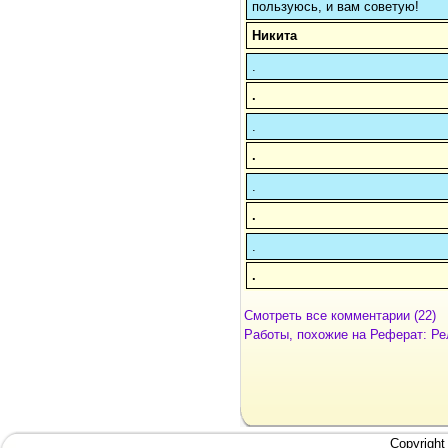
пользуюсь, и вам советую!
Никита
.
.
.
.
.
.
.
.
Смотреть все комментарии (22)
Работы, похожие на Реферат: Ре
Copyright