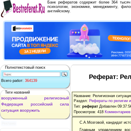
Банк рефератов содержит более 364 тыся
психологии, экономике, менеджменту, фило
английскому.
Полнотекстовый поиск
Реферат: Ре
Всего работ:
364139
Теги названий
Название: Религиозная ситуац
вооруженный
религиозный
Раздел:
Рефераты по религии 
Федерация
российский
сила
Тип:
реферат
Добавлен 09:37:5
ситуация
вооружить
Просмотров: 418
Комментариев:
С.А.Мозговой, кандидат ист
Реклама
Главным управлением вос