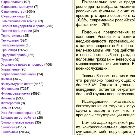
Показательно, что из пред
Страхование
(107)
респонденты выбрали: «молитв
Строительные науки
(7)
российские фильмы любят см
Строительство
(2004)
просмотр старого советского к
Схемотехника
(15)
16,6%, современной российско
Таможенная система
(663)
фантастики – 26%.
Теория государства и права
(240)
Теория организации
(39)
Подобные предпочтения в
Теплотехника
(25)
населения России и с религи
Технология
(624)
неоднозначности протекающих 
Товароведение
(16)
столетии вопросы собственно
велению моды или под действие
Транспорт
(2652)
и осознанного выбора граждан
Трудовое право
(136)
половины граждан – неверующи
Туризм
(90)
мировоззренческих исканиях. 
Уголовное право и процесс
(406)
военнослужащих.
Управление
(95)
Управленческие науки
(24)
Таким образом, анализ сте
Физика
(3462)
что регулярно практикующих с
Физкультура и спорт
(4482)
более 3-4%. Однако в целом в
Философия
(7216)
поведения, остаётся открыты
Финансовые науки
(4592)
большой группы военнослужащ
Финансы
(5386)
Исследования показывают
Фотография
(3)
богослужения от случая к слу
Химия
(2244)
сделать вывод о том, что, н
Хозяйственное право
(23)
процессы секуляризации общес
Цифровые устройства
(29)
Важной характеристикой ре
Экологическое право
(35)
их конфессиональная идентиф
Экология
(4517)
считающих себя верующими, о
Экономика
(20644)