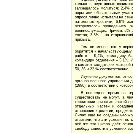
только в неуставных взаимоо
запрещалось молиться; 2,4% с
веры или обязательным участи
опроса лично испытали на себ
нательные крестики; 6,8% ис
оскорблялось проведением р
военнослужащих. Причём, 5% р
состав; 3,3% - на старшинск
призыва.
Тем не менее, как утвер
обратятся к начальствующему 
работе – 9,4%, командиру ба
командиру отделения – 5,1%. И
в комитет солдатских матерей 
50, 36 и 22 % соответственно.
Изучение документов, относ
органов военного управления 
(1998), в соответствии с котор
В последнее время на те
существовать не могут, а лю
территории воинских частей п
отдельных частей и соедине
отношения к религии, предмет
Силах ещё не созданы необхо
ответили, что эти условия ес
всё же эта цифра даёт основ
свободу совести в условиях во