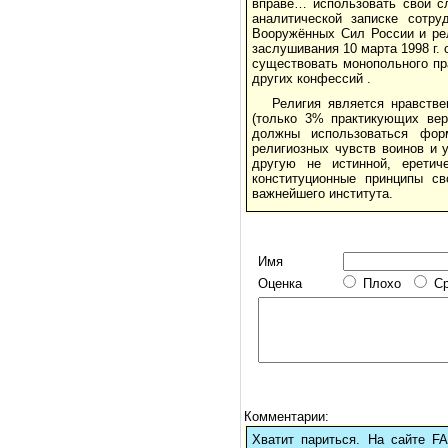
вправе… использовать свои с
аналитической записке сотру
Вооружённых Сил России и рел
заслушивания 10 марта 1998 г
существовать монопольного пр
других конфессий .
Религия является нравств
(только 3% практикующих вер
должны использоваться фор
религиозных чувств воинов и 
другую не истинной, еретич
конституционные принципы св
важнейшего института.
Имя
Оценка
Плохо
С
Комментарии:
Хватит париться. На сайте 