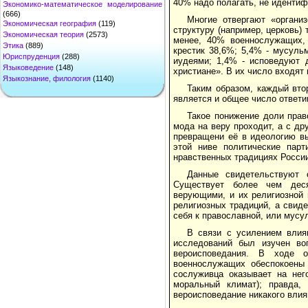
40% надо полагать, не идентиф
Экономико-математическое моделирование
(666)
Многие отвергают «органи
Экономическая география
(119)
структуру (например, церковь)
Экономическая теория
(2573)
менее, 40% военнослужащих, 
Этика
(889)
крестик 38,6%; 5,4% - мусуль
Юриспруденция
(288)
иудеями; 1,4% - исповедуют 
Языковедение
(148)
христиане». В их число входят
Языкознание, филология
(1140)
Таким образом, каждый вт
является и общее число ответи
Такое понижение доли прав
мода на веру проходит, а с др
превращени её в идеологию в
этой ниве политические парт
нравственных традициях Росси
Данные свидетельствуют 
Существует более чем деся
верующими, и их религиозной 
религиозных традиций, а свиде
себя к православной, или мусу
В связи с усилением влия
исследований был изучен во
вероисповедания. В ходе о
военнослужащих обеспокоены 
сослуживца оказывает на нег
моральный климат); правда,
вероисповедание никакого влия