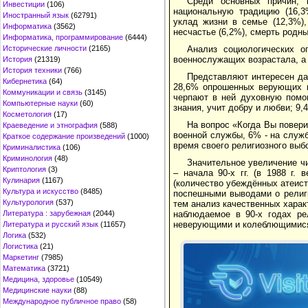
Среди основных причин, 
Инвестиции
(106)
национальную традицию (16,3%
Иностранный язык
(62791)
уклад жизни в семье (12,3%)
Информатика
(3562)
несчастье (6,2%), смерть родны
Информатика, программирование
(6444)
Анализ социологических о
Исторические личности
(2165)
военнослужащих возрастала, а 
История
(21319)
История техники
(766)
Представляют интересен да
Кибернетика
(64)
28,6% опрошенных верующих в
Коммуникации и связь
(3145)
черпают в ней духовную помо
Компьютерные науки
(60)
знания, учит добру и любви; 9
Косметология
(17)
На вопрос «Когда Вы повери
Краеведение и этнография
(588)
военной службы, 6% - на служб
Краткое содержание произведений
(1000)
время своего религиозного выб
Криминалистика
(106)
Криминология
(48)
Значительное увеличение ч
Криптология
(3)
– начала 90-х гг. (в 1988 г.
Кулинария
(1167)
(количество убеждённых атеисто
Культура и искусство
(8485)
поспешными выводами о религ
Культурология
(537)
тем анализ качественных харак
наблюдаемое в 90-х годах ре
Литература : зарубежная
(2044)
неверующими и колеблющимися 
Литература и русский язык
(11657)
Логика
(532)
Логистика
(21)
Маркетинг
(7985)
Математика
(3721)
Медицина, здоровье
(10549)
Медицинские науки
(88)
Международное публичное право
(58)