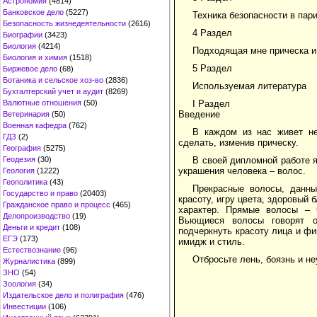
Астрономия
(4814)
Банковское дело
(5227)
Техника безопасности в пар
Безопасность жизнедеятельности
(2616)
4 Раздел
Биографии
(3423)
Биология
(4214)
Подходящая мне прическа и
Биология и химия
(1518)
5 Раздел
Биржевое дело
(68)
Ботаника и сельское хоз-во
(2836)
Используемая литература
Бухгалтерский учет и аудит
(8269)
Валютные отношения
(50)
I Раздел
Введение
Ветеринария
(50)
Военная кафедра
(762)
В каждом из нас живет не
ГДЗ
(2)
сделать, изменив прическу.
География
(5275)
Геодезия
(30)
В своей дипломной работе я
украшения человека – волос.
Геология
(1222)
Геополитика
(43)
Прекрасные волосы, данны
Государство и право
(20403)
красоту, игру цвета, здоровый
Гражданское право и процесс
(465)
характер. Прямые волосы – 
Делопроизводство
(19)
Вьющиеся волосы говорят о
Деньги и кредит
(108)
подчеркнуть красоту лица и фи
ЕГЭ
(173)
имидж и стиль.
Естествознание
(96)
Отбросьте лень, боязнь и не
Журналистика
(899)
ЗНО
(54)
Зоология
(34)
Издательское дело и полиграфия
(476)
Инвестиции
(106)