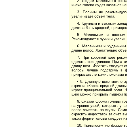
2. Людям маленького рост
иначе голова будет казаться н
3. Полным не рекомендую
увеличивает объем тела.
4. Крупным и высоким женщ
должна быть средней, примерно
5. Маленьким и полным 
Рекомендуются пучки и узелки.
6. Маленьким и худеньким 
длине волос. Желательно объем
7. При короткой шее реко
сделать шею длиннее. При этом
длину шеи. Избегать следует о
волосы лучше подстричь в 
прикрывать легкими локонами 
• 8. Длинную шею можно з
стрижка «Каре» средней длины 
играет принципиальной роли.
шею можно прикрыть пышной пр
9. Сжатая форма головы тр
на уровне ушей, которые лучш
волос зачесать па скулы. Сам
скрасить недостаток за счет в
такой форме головы следует из
10. Приплюснутую форму г