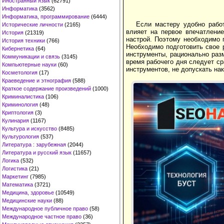
Иностранный язык
(62791)
Информатика
(3562)
Информатика, программирование
(6444)
Если мастеру удобно работ
Исторические личности
(2165)
влияет на первое впечатлени
История
(21319)
настрой. Поэтому необходимо 
История техники
(766)
Необходимо подготовить свое 
Кибернетика
(64)
инструменты, рационально раз
Коммуникации и связь
(3145)
время рабочего дня следует ср
Компьютерные науки
(60)
инструментов, не допускать на
Косметология
(17)
Краеведение и этнография
(588)
Краткое содержание произведений
(1000)
Криминалистика
(106)
Криминология
(48)
Криптология
(3)
Кулинария
(1167)
Культура и искусство
(8485)
Культурология
(537)
Литература : зарубежная
(2044)
Литература и русский язык
(11657)
Логика
(532)
Логистика
(21)
Маркетинг
(7985)
Математика
(3721)
Медицина, здоровье
(10549)
Медицинские науки
(88)
Международное публичное право
(58)
Международное частное право
(36)