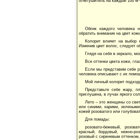
огнетушитель на каждые 100 м
Облик каждого человека н
обратить внимание на цвет кожи
Колорит влияет на выбор 
Изменив цвет волос, следует о
Глядя на себя в зеркало, мо
Все оттенки цвета кожи, гла
Если мы представим себе р
человека описывают с их помо
Мой личный колорит подходи
Представьте себе жару, п
приглушена, в лучах яркого со
Лето – это женщины со све
или синими, карими, зелеными
кожей розоватого или голубоват
Для помады:
розовато-бежевый, розова
красный, бордовый, нежно-роз
розовый с сиреневым оттенком,