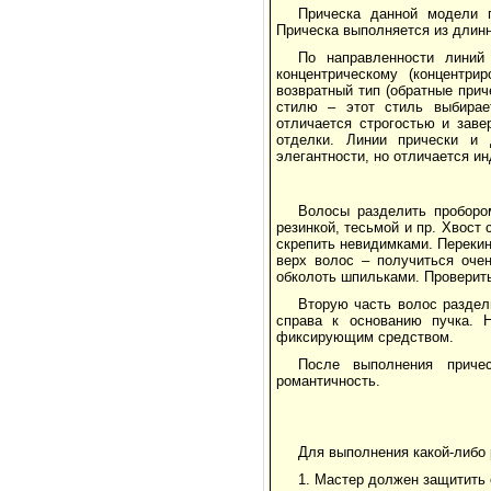
Прическа данной модели 
Прическа выполняется из длин
По направленности линий
концентрическому (концентри
возвратный тип (обратные прич
стилю – этот стиль выбирае
отличается строгостью и зав
отделки. Линии прически и 
элегантности, но отличается и
Волосы разделить проборо
резинкой, тесьмой и пр. Хвост
скрепить невидимками. Перекин
верх волос – получиться очен
обколоть шпильками. Проверить
Вторую часть волос раздел
справа к основанию пучка. 
фиксирующим средством.
После выполнения причес
романтичность.
Для выполнения какой-либо
1. Мастер должен защитить