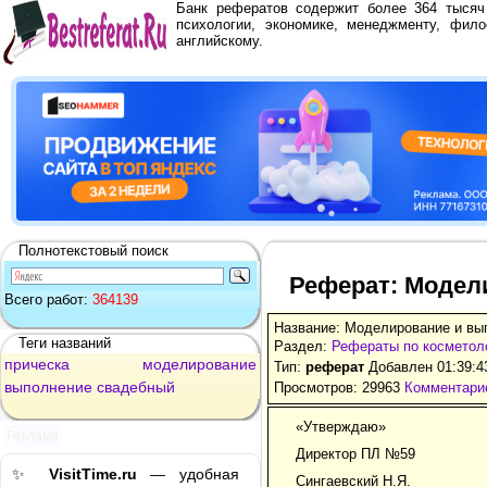
Банк рефератов содержит более 364 тыся
психологии, экономике, менеджменту, фило
английскому.
Полнотекстовый поиск
Реферат: Модел
Всего работ:
364139
Название: Моделирование и вы
Теги названий
Раздел:
Рефераты по косметол
прическа
моделирование
Тип:
реферат
Добавлен 01:39:4
выполнение
свадебный
Просмотров: 29963
Комментарие
«Утверждаю»
Реклама
Директор ПЛ №59
✨
VisitTime.ru
— удобная
Сингаевский Н.Я.