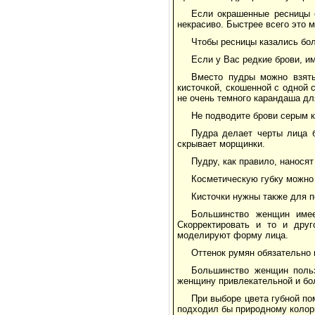
Если окрашенные ресницы 
некрасиво. Быстрее всего это 
Чтобы ресницы казались бол
Если у Вас редкие брови, и
Вместо пудры можно взять
кисточкой, скошенной с одной
не очень темного карандаша дл
Не подводите брови серым к
Пудра делает черты лица 
скрывает морщинки.
Пудру, как правило, нанося
Косметическую губку можно 
Кисточки нужны также для 
Большинство женщин имее
Скорректировать и то и дру
моделируют форму лица.
Оттенок румян обязательно 
Большинство женщин польз
женщину привлекательной и бол
При выборе цвета губной по
подходил бы природному колор