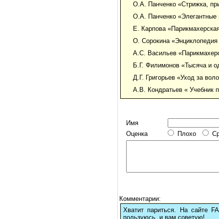
О.А. Панченко «Стрижка, пр
О.А. Панченко «Элегантные п
Е. Карпова «Парикмахерская
О. Сорокина «Энциклопедия 
А.С. Васильев «Парикмахерс
Б.Г. Филимонов «Тысяча и од
Д.Г. Григорьев «Уход за воло
А.В. Кондратьев « Учебник п
Имя
Оценка
Плохо
С
Комментарии:
Хватит париться. На сайте 
пользуюсь, и вам советую!