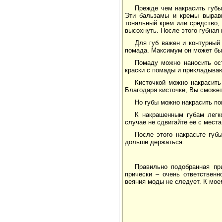
Прежде чем накрасить губы
Эти бальзамы и кремы выравн
тональный крем или средство,
высохнуть. После этого губная
Для губ важен и контурный
помада. Максимум он может бы
Помаду можно наносить ост
краски с помады и прикладываю
Кисточкой можно накрасить
Благодаря кисточке, Вы сможет
Но губы можно накрасить по
К накрашенным губам легк
случае не сдвигайте ее с места
После этого накрасьте губ
дольше держаться.
Правильно подобранная пр
прически – очень ответственн
веяния моды не следует. К мое