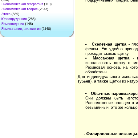
подкручивания прядей. Быв
Экономическая география
(119)
Экономическая теория
(2573)
Этика
(889)
Юриспруденция
(288)
Языковедение
(148)
Языкознание, филология
(1140)
Скелетная щетка
- пло
феном. Ею удобно приподн
проходит сквозь щетку.
Массажная щетка
- п
использовать щетку с ме
Резиновая основа, на кот
обработаны.
Для индивидуального использ
зубьев), а также щетки из нату
Обычные парикмахерс
Они должны быть изгото
Расположение пальцев в и
безымянный, это же кольцо
·
Филировочные ножницы