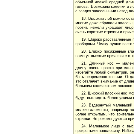
объемной челкой средней длин
головы. Возможны колечки и л
с гладко зачесанными назад во
18. Высокий лоб можно оста
многие даже сбривали волосы н
портит, нежели украшает лиц
очень короткие стрижки и прич
19. Широко расставленные 
проборами. Челку лучше всего 
20. Близко посаженные гла
помогут высокие прически с от
21. Длинный нос — малень
длину очень просто зрительн
избегайте любой симметрии, о
быть непременно косыми. Отда
это отвлечет внимание от длин
большим количеством локонов.
22. Широкий плоский нос мо
будут выглядеть более узкими 
23. Вздернутый маленький 
мелкие элементы, например ло
более открытым, что зрительн
стрижки. Не рекомендуются пр
24. Маленькое лицо с выс
прикрытыми наполовину. Избег