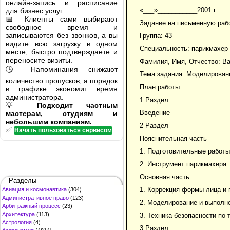
онлайн-запись и расписание
«___»___________2001 г.
для бизнес услуг.
📅 Клиенты сами выбирают
Задание на письменную раб
свободное время и
записываются без звонков, а вы
Группа: 43
видите всю загрузку в одном
Специальность: парикмахер
месте, быстро подтверждаете и
переносите визиты.
Фамилия, Имя, Отчество: В
🕒 Напоминания снижают
Тема задания: Моделирован
количество пропусков, а порядок
План работы
в графике экономит время
администратора.
1 Раздел
💡
Подходит частным
Введение
мастерам, студиям и
небольшим компаниям.
2 Раздел
✅
Начать пользоваться сервисом
Пояснительная часть
1. Подготовительные работы
2. Инструмент парикмахера
Основная часть
Разделы
1. Коррекция формы лица и 
Авиация и космонавтика
(304)
Административное право
(123)
2. Моделирование и выполн
Арбитражный процесс
(23)
Архитектура
(113)
3. Техника безопасности по 
Астрология
(4)
3 Раздел