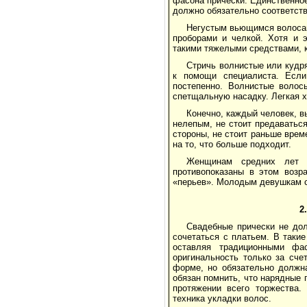
фасона прически. Единственное
должно обязательно соответст
Негустым вьющимся волосам
проборами и челкой. Хотя и 
такими тяжелыми средствами, к
Стричь волнистые или кудр
к помощи специалиста. Если
постепенно. Волнистые воло
спетщальную насадку. Легкая х
Конечно, каждый человек, в
нелепым, не стоит предаваться
стороны, не стоит раньше врем
на то, что больше подходит.
Женщинам средних лет р
противопоказаны в этом возр
«перьев». Молодым девушкам сп
2
Свадебные прически не до
сочетаться с платьем. В таки
оставляя традиционными фа
оригинальность только за сче
форме, но обязательно должн
обязан помнить, что нарядные
протяжении всего торжества.
техника укладки волос.