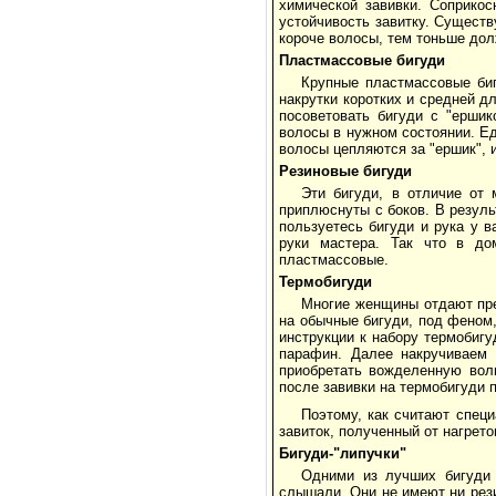
химической завивки. Соприко
устойчивость завитку. Существ
короче волосы, тем тоньше дол
Пластмассовые бигуди
Крупные пластмассовые биг
накрутки коротких и средней д
посоветовать бигуди с "ерши
волосы в нужном состоянии. Ед
волосы цепляются за "ершик", 
Резиновые бигуди
Эти бигуди, в отличие от
приплюснуты с боков. В резул
пользуетесь бигуди и рука у в
руки мастера. Так что в до
пластмассовые.
Термобигуди
Многие женщины отдают пре
на обычные бигуди, под феном,
инструкции к набору термобигу
парафин. Далее накручиваем 
приобретать вожделенную волн
после завивки на термобигуди 
Поэтому, как считают спец
завиток, полученный от нагрет
Бигуди-"липучки"
Одними из лучших бигуди 
слышали. Они не имеют ни рези