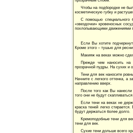
прозрачным слоем.
Чтобы на подбородке не бы
косметическую губку и растуше
С помощью специального б
«звездочки» кровеносных сосу
похлопывающими движениями па
Если Вы хотите подчеркнут
Кроме этого – тушью для ресни
Макияж на веках можно сдел
Прежде чем наносить на 
прозрачной пудры. На сухих и 
Тени для век наносите ровн
Начните с легкого оттенка, а 
направлению вверх.
После того как Вы нанесли 
того они не будут скапливаться
Если тени на веках не держ
краска теней легко стирается.
будут держаться более долго.
Кремоподобные тени для век
тени для век.
Сухие тени дольше всего хр