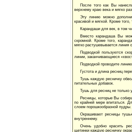
После того как Вы нанесл
верхнему краю века и мягко ра
Эту линию можно дополнит
красивой и мягкой. Кроме того,
Карандаши для век, в том ч
Вместо карандаша Вы мож
скромной. Кроме того, каран
мягко растушевывается линия о
Подводкой пользуются ско
линии, заканчивающиеся «хвост
Подводкой проводите линию 
Густота и длина ресниц пер
Тушь каждую ресничку обво
питательных добавок.
Тушь для ресниц не только 
Ресницы, которые Вы собир
по крайней мере впитаться. Д
слоем порошкообразной пудры.
Окрашивают ресницы тушью
внутреннему.
Очень удобно красить ре
щетинки каждую ресничку окрас