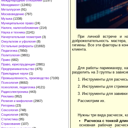
Международные отношения
(2257)
Менеджмент
(12491)
Металлургия
(91)
Москвоведение
(797)
Музыка
(1338)
Муниципальное право
(24)
Налоги, налогообложение
(214)
Наука и техника
(1141)
При личной встрече и на
Начертательная геометрия
(3)
доброжелательность мастера,
Оккультизм и уфология
(8)
гигиены. Все эти факторы в ко
Остальные рефераты
(21692)
клиента.
Педагогика
(7850)
Политология
(3801)
Право
(682)
Право, юриспруденция
(2881)
Для работы парикмахеру, к
Предпринимательство
(475)
разделить на 3 группы в зависи
Прикладные науки
(1)
Промышленность, производство
(7100)
1. Инструменты для расчесы
Психология
(8692)
2. Инструменты для стрижки
психология, педагогика
(4121)
Радиоэлектроника
(443)
3. Инструменты для завивки
Реклама
(952)
Рассмотрим их.
Религия и мифология
(2967)
Риторика
(23)
Сексология
(748)
Нужны три вида расчесок, к
Социология
(4876)
Статистика
(95)
Расческа с тонкой дли
Страхование
(107)
основная рабочая расче