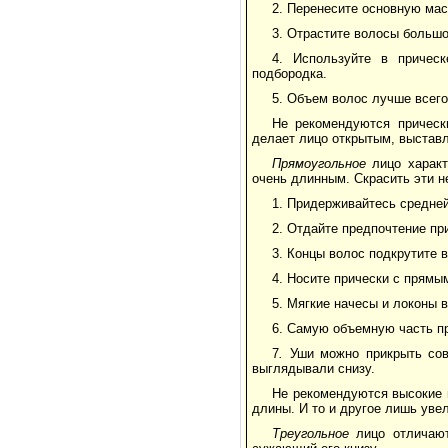
2. Перенесите основную мас
3. Отрастите волосы большо
4. Используйте в причес
подбородка.
5. Объем волос лучше всего
Не рекомендуются прическ
делает лицо открытым, выставл
Прямоугольное
лицо харак
очень длинным. Скрасить эти 
1. Придерживайтесь средне
2. Отдайте предпочтение пр
3. Концы волос подкрутите в
4. Носите прически с прямы
5. Мягкие начесы и локоны 
6. Самую объемную часть пр
7
.
Уши можно прикрыть сов
выглядывали снизу.
Не рекомендуются высокие 
длины. И то и другое лишь уве
Треугольное
лицо отличаю