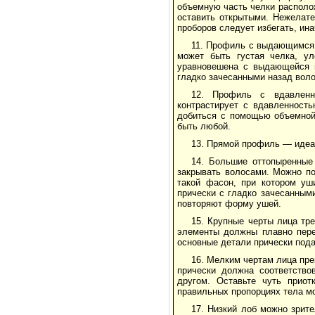
объемную часть челки располо
оставить открытыми. Нежелат
проборов следует избегать, ин
11. Профиль с выдающимся 
может быть густая челка, у
уравновешена с выдающейся н
гладко зачесанными назад вол
12. Профиль с вдавленн
контрастирует с вдавленност
добиться с помощью объемной 
быть любой.
13. Прямой профиль — идеа
14. Большие оттопыренные 
закрывать волосами. Можно по
такой фасон, при котором уш
прически с гладко зачесанным
повторяют форму ушей.
15. Крупные черты лица тр
элементы должны плавно пере
основные детали прически пода
16. Мелким чертам лица пре
прически должна соответство
другом. Оставьте чуть прио
правильных пропорциях тела м
17. Низкий лоб можно зрит