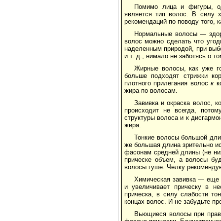
Помимо лица и фигуры, о
является тип волос. В силу 
рекомендаций по поводу того, к
Нормальные волосы — здоро
волос можно сделать что угод
наделенным природой, при выбо
и т. д., нимало не заботясь о т
Жирные волосы, как уже го
больше подходят стрижки кор
плотного прилегания волос
к
к
жира по волосам.
Завивка и окраска волос, 
происходит не всегда, потом
структуры волоса и к дисгарм
жира.
Тонкие волосы большой дли
же большая длина зрительно ис
фасонам средней длины (не ниж
прическе объем, а волосы бу
волосы гуше. Челку рекомендуе
Химическая завивка — еще 
и увеличивает прическу в не
прическа, в силу слабости то
концах волос. И не забудьте пр
Вьющиеся волосы при прав