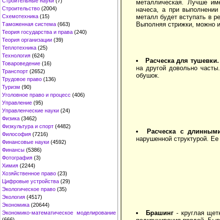
Строительные науки
(7)
металлическая. Лучше им
Строительство
(2004)
начеса, а при выполнении
металл будет вступать в р
Схемотехника
(15)
Выполняя стрижки, можно и
Таможенная система
(663)
Теория государства и права
(240)
Теория организации
(39)
Теплотехника
(25)
Технология
(624)
Расческа для тушевки.
Товароведение
(16)
на другой довольно часты
Транспорт
(2652)
обушок.
Трудовое право
(136)
Туризм
(90)
Уголовное право и процесс
(406)
Управление
(95)
Управленческие науки
(24)
Физика
(3462)
Физкультура и спорт
(4482)
Расческа с длинным
Философия
(7216)
нарушенной структурой. Ее
Финансовые науки
(4592)
Финансы
(5386)
Фотография
(3)
Химия
(2244)
Хозяйственное право
(23)
Цифровые устройства
(29)
Экологическое право
(35)
Экология
(4517)
Экономика
(20644)
Брашинг
- круглая щет
Экономико-математическое моделирование
(666)