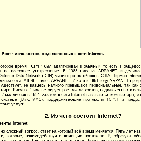
 Рост числа хостов, подключенных к сети Internet.
которое время TCP/IP был адаптирован в обычный, то есть в общедос
ел во всеобщее употребление. В 1983 году из ARPANET выделилас
Defence Data Network (DDN) министерства обороны США. Термин Intern
единой сети: MILNET плюс ARPANET. И хотя в 1991 году ARPANET прекр
t существует, ее размеры намного превышают первоначальные, так как
 мире. Рисунок 1 иллюстрирует рост числа хостов, подключенных к сети 
3,2 миллионов в 1994. Хостом в сети Internet называются компьютеры, 
 системе (Unix, VMS), поддерживающие протоколы TCP\IP и предо
тевые услуги.
2. Из чего состоит Internet?
оненты
Internet
.
но сложный вопрос, ответ на который всё время меняется. Пять лет наза
ти, которые, взаимодействуя с помощью протокола IP, образуют «б
 пользователей. Сюда относятся различные федеральные сети, совокуп