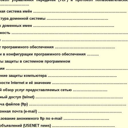
…………..………
ная система имён
……………………………..………………..………………...
уктура доменной системы
……………………………..……………
ск доменных имен
……………………………..………………..………..
сность
……………………………..………………..……..……………………………
и
……………………………..………………..………………………………………….
т программного обеспечения
……………………………..………..…
и в конфигурации программного обеспечения
……....
ты защиты в системном программном
нии
……………..…………………..…………………..…………………..…………
шение защиты компьютера
……………………………..…………………
жности
Internet
и её значение
……………………………..………………..……
ий обзор услуг предоставляемых сетью
……………………….
нный доступ (
telnet) ……………………………..………………..…………….
ача файлов (
ftp) ……………………………..………………..……………………
онная почта (
e-mail) ……………………………..………………..………….
ьзование анонимного
ftp
по
e-mail ……………………………….
 объявлений (
USENET news) ……………………………..…………….