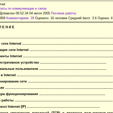
rnet
аты по коммуникации и связи
Добавлен 09:52:34 04 июля 2005
Похожие работы
6958
Комментариев: 29
Оценило: 16 человек Средний балл: 3.6 Оценка:
4
Л Е Н И Е
………………………………………………….………………………………..…………
я сети
Internet …………………………....………………..…….…………………
зация сети
Internet …………………………..………………..………………………
оненты
Internet ……..……………………..………………..………………………..
истративное устройство
……………………………..………………..……
циальные пользователи
…….……………………..………………..………
п в
Internet ……………………………..………………..…………………………
онирование сети
……………………………..………………..……………………
ние
……..……………………..…………………………………………………..……..
тура функционирования
……………………………..……….……..……..
и работы
…..………………………..………………..…………………………………
окол
Internet (IP) ……………………………..………………..…………
токол управления передачей (
TCP
) и протокол пользовательски