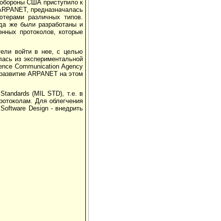
 обороны США приступило к
я ARPANET, предназначалась
ютерами различных типов.
да же были разработаны и
онных протоколов, которые
ели войти в нее, с целью
лась из экспериментальной
fence Communication Agency
о развитие ARPANET на этом
tandards (MIL STD), т.е. в
протоколам. Для облегчения
oftware Design - внедрить