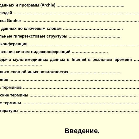
 данных и программ (
Archie) ……………………………..…………....
 людей
……………………………..………………..………………………………….
чка
Gopher ……………………………..………………..………………………….
к данных по ключевым словам
……………………………..……....
альные гипертекстовые структуры
……..……………………..…..
еоконференции
……………………………..………………..……..……………..…
значение систем видеоконференций
………………………
ередача мультимедийных данных в
Internet
в реальном времени
…
.…………………………..
олько слов об иных возможностях
………………………………..
ение
……………………………..………………..……..……………………………
ь терминов
……………………………..………………..……..……………………
йские термины
…………………………..………………..……..…………………
ие термины
……………………………..………………..…….….…………………
тературы
……………………………..………………..……..………………………
Введение.