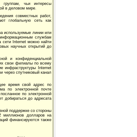
м группам, чьи интересы
ой в деловом мире.
едения совместных работ,
ают глобальную сеть как
 за используемые линии или
м информационным службам
 сети Internet можно найти
овых научных открытий до
жной и конфиденциальной
их свои филиалы по всему
е инфраструктуры Internet
и через спутниковый канал
ящее время свой адрес по
ма по электронной почте
 посланное по электронной
ет добираться до адресата
ивной поддержке со стороны
2 миллионов долларов на
каций финансируются также