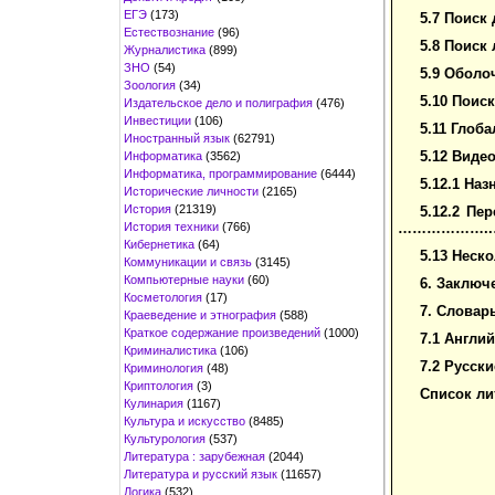
ЕГЭ
(173)
5.7 Поиск
Естествознание
(96)
5.8 Поиск
Журналистика
(899)
ЗНО
(54)
5.9 Оболо
Зоология
(34)
5.10 Поис
Издательское дело и полиграфия
(476)
Инвестиции
(106)
5.11 Глоб
Иностранный язык
(62791)
5.12 Вид
Информатика
(3562)
Информатика, программирование
(6444)
5.12.1 На
Исторические личности
(2165)
История
(21319)
5.12.2 П
История техники
(766)
……………….
Кибернетика
(64)
5.13 Неск
Коммуникации и связь
(3145)
Компьютерные науки
(60)
6. Заключ
Косметология
(17)
7. Словар
Краеведение и этнография
(588)
Краткое содержание произведений
(1000)
7.1 Англи
Криминалистика
(106)
7.2 Русск
Криминология
(48)
Криптология
(3)
Список ли
Кулинария
(1167)
Культура и искусство
(8485)
Культурология
(537)
Литература : зарубежная
(2044)
Литература и русский язык
(11657)
Логика
(532)