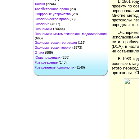
В 1961 год
Химия
(2244)
проекту по со
Хозяйственное право
(23)
первоначальн
Цифровые устройства
(29)
Многие метод
Экологическое право
(35)
протоколы пе
Экология
(4517)
определяют, 
Экономика
(20644)
Экспериме
Экономико-математическое моделирование
использовани
(666)
сети в рабочу
Экономическая география
(119)
(DCA), в наст
Экономическая теория
(2573)
не остановило
Этика
(889)
Юриспруденция
(288)
В 1983 год
Языковедение
(148)
военные станд
Языкознание, филология
(1140)
этого перехо
протоколы TCP