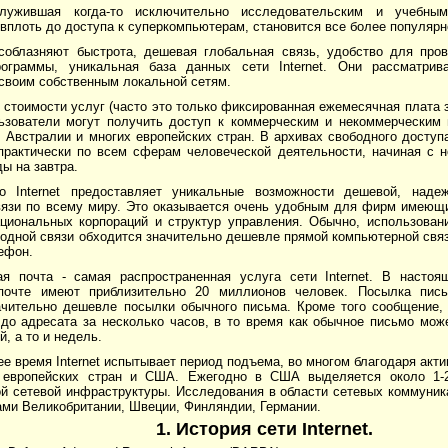
 служившая когда-то исключительно исследовательским и учебны
вплоть до доступа к суперкомпьютерам, становится все более популярн
соблазняют быстрота, дешевая глобальная связь, удобство для пров
ограммы, уникальная база данных сети Internet. Они рассматрив
 своим собственным локальной сетям.
 стоимости услуг (часто это только фиксированная ежемесячная плата
ьзователи могут получить доступ к коммерческим и некоммерчески
Австралии и многих европейских стран. В архивах свободного доступа
рактически по всем сферам человеческой деятельности, начиная с н
ды на завтра.
о Internet предоставляет уникальные возможности дешевой, наде
вязи по всему миру. Это оказывается очень удобным для фирм имеющ
ациональных корпораций и структур управления. Обычно, использовани
одной связи обходится значительно дешевле прямой компьютерной связ
ефон.
ая почта - самая распространенная услуга сети Internet. В насто
почте имеют приблизительно 20 миллионов человек. Посылка пись
ачительно дешевле посылки обычного письма. Кроме того сообщение,
 до адресата за несколько часов, в то время как обычное письмо мож
й, а то и недель.
е время Internet испытывает период подъема, во многом благодаря акт
в европейских стран и США. Ежегодно в США выделяется около 1-
ой сетевой инфраструктуры. Исследования в области сетевых коммуни
ами Великобритании, Швеции, Финляндии, Германии.
1. История сети Internet.