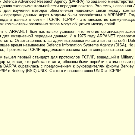
у Defence Advanced Research Agency (DARPA) по заданию министерства
зданию экспериментальной сети передачи пакетов. Эта сеть, названна
о для изучения методов обеспечения надежной связи между компь
ы передачи данных через модемы были разработаны в ARPANET. Тог
редачи данных в сети - TCP/IP. TCP/IP - это множество коммуникаци
как компьютеры различных типов могут общаться между собой.
нт с ARPANET был настолько успешен, что многие организации захот
я для ежедневной передачи данных. И в 1975 году ARPANET преврати
ю сеть. Ответственность за администрирование сети взяло на себя De
оящее время называемое Defence Information Systems Agency (DISA). Н
сь; Протоколы TCP/IP продолжали развиваться и совершенствоваться.
у вышел первый стандарт для протоколов TCP/IP, вошедший в Military S
арты, и все, кто работал в сети, обязаны были перейти к этим новым 
да DARPA обратилась с предложением к руководителям фирмы Berkley S
/IP в Berkley (BSD) UNIX. С этого и начался союз UNIX и TCP/IP.