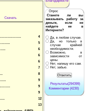
Благодарности
Опрос
Станете ли вы
Скачать
заказывать работу за
деньги, если не
найдете ее в
Интернете?
……..……..
4
Да, в любом случае.
Да, но только в
………..
5
случае крайней
необходимости.
...
6
Возможно, в
6
зависимости от
цены.
6
Нет, напишу его сам.
Нет, забью.
7
……
8
…..
9
Результаты(294399)
……..
9
Комментарии (4230)
9
..
12
13
х дейтаграмм (
UPD)