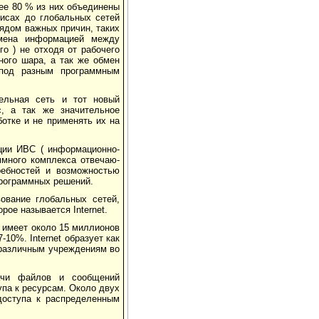
лее 80 % из них объединены
исах до глобальных сетей
рядом важных причин, таких
бмена информацией между
го ) не отходя от рабочего
ого шара, а так же об­мен
 под разным программным
ель­ная сеть и тот новый
, а так же значительное
ботке и не применять их на
­ции ИВС ( информационно-
ммного комплекса отвечаю­
ребностей и возможностью
программных решений.
ование глобальных сетей,
ое называется Internet.
t имеет около 15 миллионов
10%. Internet образует как
различным учреждениям во
ачи файлов и сообщений
упа к ресурсам. Около двух
доступа к распределенным