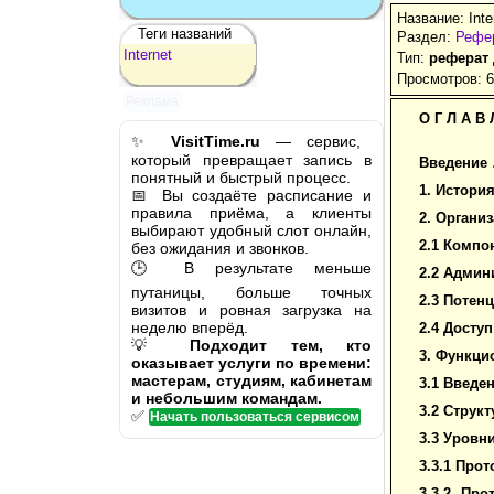
Название: Inte
Теги названий
Раздел:
Рефер
Internet
Тип:
реферат
Просмотров: 
Реклама
О Г Л А В 
✨
VisitTime.ru
— сервис,
который превращает запись в
Введение
понятный и быстрый процесс.
1. Истори
📅 Вы создаёте расписание и
правила приёма, а клиенты
2. Органи
выбирают удобный слот онлайн,
2.1 Комп
без ожидания и звонков.
🕒 В результате меньше
2.2 Админ
путаницы, больше точных
2.3 Потен
визитов и ровная загрузка на
неделю вперёд.
2.4 Досту
💡
Подходит тем, кто
3. Функци
оказывает услуги по времени:
мастерам, студиям, кабинетам
3.1 Введе
и небольшим командам.
3.2 Струк
✅
Начать пользоваться сервисом
3.3 Уровн
3.3.1
Прот
3.3.2 Про