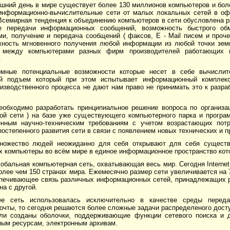
шний день в мире существует более 130 миллионов ком­пьютеров и бо­
информационно-вычислительные сети от малых локальных сетей в оф
. Всемирная тенденция к объ­единению компьютеров в сети обусловлена 
е пе­редачи ин­формационных сообщений, возможность быстрого о
и, получение и передача сообщений ( факсов, E - Mail писем и проче
жность мгновенного получения любой информации из лю­бой точки земн
 между компьютерами разных фирм производителей ра­бо­тающих
.
омные потенциальные возможности которые несет в себе вычислит
й подъем который при этом испытывает информацион­ный комплекс
изводственного процесса не дают нам право не принимать это к разра­
еобходимо разработать принципиальное решение вопроса по организа
ой сети ) на базе уже существующего компьютер­ного парка и програ
нным научно-техническим требованиям с учетом возрастаю­щих пот
осте­пенного развития сети в связи с появлением новых технических и 
ножество людей неожиданно для себя открывают для себя существ
компьютеры во всём мире в единое информационное пространство котор
 глобальная компьютерная сеть, охватывающая весь мир. Сегодня Interne
олее чем 150 странах мира. Ежемесячно размер сети увеличивается на 7-
спечивающее связь различных информационных сетей, принадлежащих 
на с другой.
ее сеть использовалась исключительно в качестве среды перед
очты, то сегодня решаются более сложные задачи распределеного дост
ли созданы оболочки, поддерживающие функции сетевого поиска и 
ым ресурсам, электронным архивам.