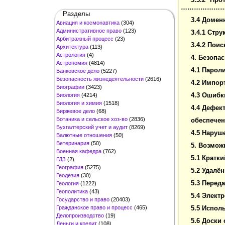
…………………
Разделы
3.4 Домен
Авиация и космонавтика
(304)
Административное право
(123)
3.4.1 Стр
Арбитражный процесс
(23)
3.4.2 Пои
Архитектура
(113)
Астрология
(4)
4. Безопа
Астрономия
(4814)
4.1 Парол
Банковское дело
(5227)
Безопасность жизнедеятельности
(2616)
4.2 Импор
Биографии
(3423)
4.3 Ошибк
Биология
(4214)
Биология и химия
(1518)
4.4
Дефек
Биржевое дело
(68)
Ботаника и сельское хоз-во
(2836)
обеспече
Бухгалтерский учет и аудит
(8269)
4.5 Нару
Валютные отношения
(50)
Ветеринария
(50)
5. Возмо
Военная кафедра
(762)
5.1 Кратк
ГДЗ
(2)
География
(5275)
5.2 Удалё
Геодезия
(30)
5.3 Перед
Геология
(1222)
Геополитика
(43)
5.4 Электр
Государство и право
(20403)
Гражданское право и процесс
(465)
5.5 Испол
Делопроизводство
(19)
5.6 Доски
Деньги и кредит
(108)