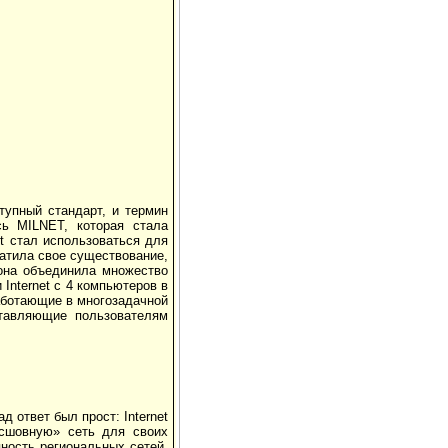
тупный стандарт, и термин
ь MILNET, которая стала
et стал использоваться для
атила свое существование,
 она объединила множество
Internet с 4 компьютеров в
работающие в многозадачной
ставляющие пользователям
д ответ был прост: Internet
есшовную» сеть для своих
ность региональных сетей,