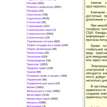
Internet,
Реклама
(952)
простирались 
Религия и мифология
(2967)
Риторика
(23)
Компании 
Сексология
(748)
доступные пр
Социология
(4876)
дополнение к
Статистика
(95)
При низкой
Страхование
(107)
телефон) пол
Строительные науки
(7)
США, Канады, 
Строительство
(2004)
информацию п
Схемотехника
(15)
прогноза пого
Таможенная система
(663)
Теория государства и права
(240)
Кроме тог
Теория организации
(39)
глобальной с
миру, трансн
Теплотехника
(25)
для междунар
Технология
(624)
или через тел
Товароведение
(16)
Транспорт
(2652)
Электронн
Трудовое право
(136)
электронной 
Туризм
(90)
обходится зн
Уголовное право и процесс
(406)
почте дойдет
Управление
(95)
несколько дне
Управленческие науки
(24)
В настояще
Физика
(3462)
правительст
Физкультура и спорт
(4482)
создание нов
Философия
(7216)
правительств
Финансовые науки
(4592)
Финансы
(5386)
Фотография
(3)