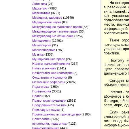
На сегодня
Логистика
(21)
в различные 
Маркетинг
(7985)
типа Internet
Математика
(3721)
как ускорени
Медицина, здоровье
(10549)
пользователям
Медицинские науки
(88)
места, возмо
Международное публичное право
(58)
информацией
Международное частное право
(36)
обеспечением
Международные отношения
(2257)
Такие огр
Менеджмент
(12491)
потенциальны
Металлургия
(91)
ускорение про
Москвоведение
(797)
практике.
Музыка
(1338)
Муниципальное право
(24)
Поэтому н
Налоги, налогообложение
(214)
вычислительн
Наука и техника
(1141)
щего совреме
Начертательная геометрия
(3)
дальнейшего п
Оккультизм и уфология
(8)
Сегодня м
Остальные рефераты
(21692)
объединяющих 
Педагогика
(7850)
Политология
(3801)
Internet -
Право
(682)
абонентов в б
бы ядро, обе
Право, юриспруденция
(2881)
всем мире, од
Предпринимательство
(475)
Прикладные науки
(1)
Если ран
Промышленность, производство
(7100)
электронной п
Психология
(8692)
лет назад бы
психология, педагогика
(4121)
информационн
Радиоэлектроника
(443)