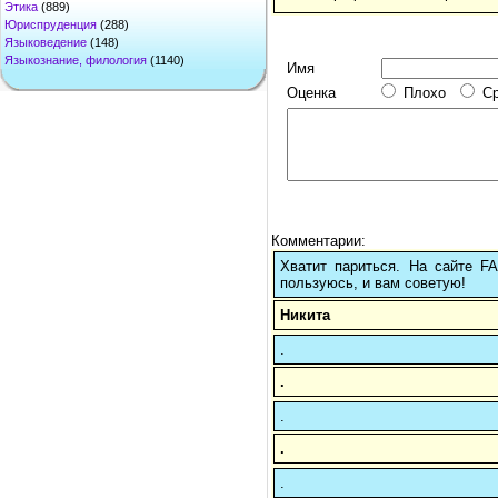
Этика
(889)
Юриспруденция
(288)
Языковедение
(148)
Языкознание, филология
(1140)
Имя
Оценка
Плохо
С
Комментарии:
Хватит париться. На сайте 
пользуюсь, и вам советую!
Никита
.
.
.
.
.