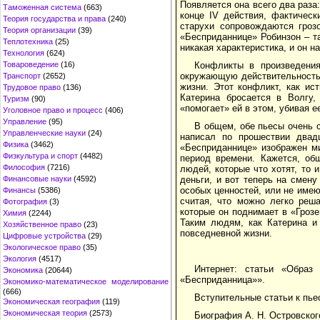
Появляется она всего два раза
Таможенная система
(663)
конце IV действия, фактичес
Теория государства и права
(240)
старухи сопровождаются гроз
Теория организации
(39)
«Бесприданнице» Робинзон – т
Теплотехника
(25)
никакая характеристика, и он 
Технология
(624)
Конфликты в произведени
Товароведение
(16)
окружающую действительность,
Транспорт
(2652)
жизни. Этот конфликт, как ис
Трудовое право
(136)
Катерина бросается в Волгу,
Туризм
(90)
«помогает» ей в этом, убивая е
Уголовное право и процесс
(406)
Управление
(95)
В общем, обе пьесы очень с
Управленческие науки
(24)
написал по прошествии двад
Физика
(3462)
«Бесприданнице» изображен ми
Физкультура и спорт
(4482)
период времени. Кажется, об
Философия
(7216)
людей, которые что хотят, то 
деньги, и вот теперь на смен
Финансовые науки
(4592)
особых ценностей, или не имею
Финансы
(5386)
считая, что можно легко реша
Фотография
(3)
которые он поднимает в «Гроз
Химия
(2244)
Таким людям, как Катерина и
Хозяйственное право
(23)
повседневной жизни.
Цифровые устройства
(29)
Экологическое право
(35)
Экология
(4517)
Интернет: статьи «Образ
Экономика
(20644)
«Бесприданница»».
Экономико-математическое моделирование
(666)
Вступительные статьи к пье
Экономическая география
(119)
Экономическая теория
(2573)
Биография А. Н. Островског