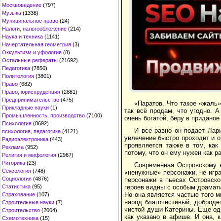
Москвоведение
(797)
Музыка
(1338)
Муниципальное право
(24)
Налоги, налогообложение
(214)
Наука и техника
(1141)
Начертательная геометрия
(3)
Оккультизм и уфология
(8)
Остальные рефераты
(21692)
Педагогика
(7850)
Политология
(3801)
Право
(682)
Право, юриспруденция
(2881)
Предпринимательство
(475)
«Паратов. Что такое «жаль»
Прикладные науки
(1)
так всё продам, что угодно. 
Промышленность, производство
(7100)
очень богатой, беру в приданое
Психология
(8692)
И все равно он подает Лар
психология, педагогика
(4121)
увлечение быстро проходит и о
Радиоэлектроника
(443)
проявляется также в том, как
Реклама
(952)
потому, что он ему нужен как р
Религия и мифология
(2967)
Риторика
(23)
Современная Островскому к
Сексология
(748)
«ненужные» персонажи, не игр
Социология
(4876)
персонажи в пьесах Островско
героев видны с особым драмат
Статистика
(95)
Но она является частью того м
Страхование
(107)
народ благочестивый, доброде
Строительные науки
(7)
чистой души Катерины. Еще од
Строительство
(2004)
как указано в афише. И она, 
Схемотехника
(15)