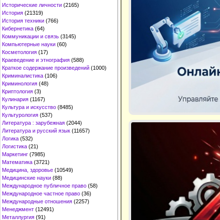
Исторические личности
(2165)
История
(21319)
История техники
(766)
Кибернетика
(64)
Коммуникации и связь
(3145)
Компьютерные науки
(60)
Косметология
(17)
Краеведение и этнография
(588)
Краткое содержание произведений
(1000)
Криминалистика
(106)
Криминология
(48)
Криптология
(3)
Кулинария
(1167)
Культура и искусство
(8485)
Культурология
(537)
Литература : зарубежная
(2044)
Литература и русский язык
(11657)
Логика
(532)
Логистика
(21)
Маркетинг
(7985)
Математика
(3721)
Медицина, здоровье
(10549)
Медицинские науки
(88)
Международное публичное право
(58)
Международное частное право
(36)
Международные отношения
(2257)
Менеджмент
(12491)
Металлургия
(91)