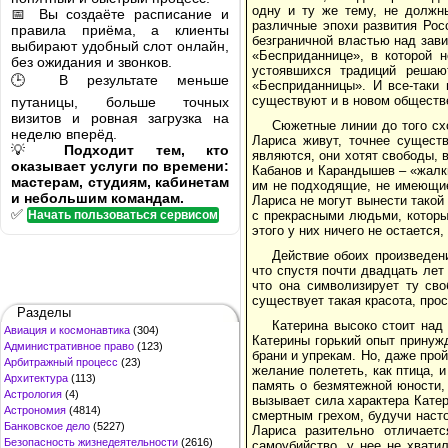
одну и ту же тему, не должн
📅 Вы создаёте расписание и
различные эпохи развития Рос
правила приёма, а клиенты
безграничной властью над зав
выбирают удобный слот онлайн,
«Бесприданнице», в которой н
без ожидания и звонков.
устоявшихся традиций решаю
🕒 В результате меньше
«Бесприданницы». И все-таки 
существуют и в новом обществ
путаницы, больше точных
визитов и ровная загрузка на
Сюжетные линии до того сх
неделю вперёд.
Лариса живут, точнее существ
💡
Подходит тем, кто
являются, они хотят свободы, в
оказывает услуги по времени:
Кабанов и Карандышев – «жалк
мастерам, студиям, кабинетам
им не подходящие, не имеющие
и небольшим командам.
Лариса не могут вынести такой
✅
Начать пользоваться сервисом
с прекрасными людьми, которы
этого у них ничего не остается
Действие обоих произведени
что спустя почти двадцать лет
что она символизирует ту сво
существует такая красота, прос
Разделы
Катерина высоко стоит над
Авиация и космонавтика
(304)
Катерины горький опыт принуж
Административное право
(123)
брани и упрекам. Но, даже прой
Арбитражный процесс
(23)
желание полететь, как птица, и
Архитектура
(113)
память о безмятежной юности,
Астрология
(4)
вызывает сила характера Катер
Астрономия
(4814)
смертным грехом, будучи насто
Банковское дело
(5227)
Лариса разительно отличает
Безопасность жизнедеятельности
(2616)
самоубийство, у нее не хвати