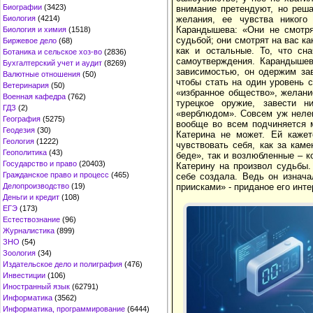
Биографии
(3423)
внимание претендуют, но реша
Биология
(4214)
желания, ее чувства никого
Карандышева: «Они не смотря
Биология и химия
(1518)
судьбой; они смотрят на вас ка
Биржевое дело
(68)
как и остальные. То, что сн
Ботаника и сельское хоз-во
(2836)
самоутверждения. Карандышев
Бухгалтерский учет и аудит
(8269)
зависимостью, он одержим зав
Валютные отношения
(50)
чтобы стать на один уровень 
Ветеринария
(50)
«избранное общество», желани
Военная кафедра
(762)
турецкое оружие, завести 
ГДЗ
(2)
«верблюдом». Совсем уж нелеп
География
(5275)
вообще во всем подчиняется м
Геодезия
(30)
Катерина не может. Ей кажет
Геология
(1222)
чувствовать себя, как за каме
Геополитика
(43)
беде», так и возлюбленные – к
Государство и право
(20403)
Катерину на произвол судьбы.
Гражданское право и процесс
(465)
себе создала. Ведь он изнача
Делопроизводство
(19)
приисками» - приданое его инт
Деньги и кредит
(108)
ЕГЭ
(173)
Естествознание
(96)
Журналистика
(899)
ЗНО
(54)
Зоология
(34)
Издательское дело и полиграфия
(476)
Инвестиции
(106)
Иностранный язык
(62791)
Информатика
(3562)
Информатика, программирование
(6444)