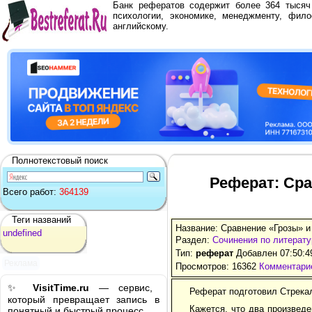
Банк рефератов содержит более 364 тыся
психологии, экономике, менеджменту, фило
английскому.
Полнотекстовый поиск
Реферат: Сра
Всего работ:
364139
Теги названий
Название: Сравнение «Грозы» и
undefined
Раздел:
Сочинения по литерату
Тип:
реферат
Добавлен 07:50:4
Реклама
Просмотров: 16362
Комментарие
✨
VisitTime.ru
— сервис,
Реферат подготовил Стрекал
который превращает запись в
Кажется, что два произведе
понятный и быстрый процесс.