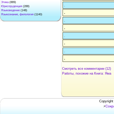
Этика
(889)
.
Юриспруденция
(288)
Языковедение
(148)
.
Языкознание, филология
(1140)
.
.
.
.
.
.
Смотреть все комментарии (12)
Работы, похожие на Книга: Яма
Copyright
Сокр
⚡