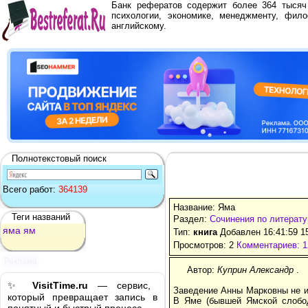
Банк рефератов содержит более 364 тыся
психологии, экономике, менеджменту, фило
английскому.
Полнотекстовый поиск
Всего работ:
364139
Название: Яма
Теги названий
Раздел:
Сочинения по литерату
яма
ям
Тип:
книга
Добавлен 16:41:59 1
Просмотров: 2
Комментариев: 1
Реклама
Автор:
Куприн Александр
.
✨
VisitTime.ru
— сервис,
Заведение Анны Марковны не из
который превращает запись в
В Яме (бывшей Ямской слобод