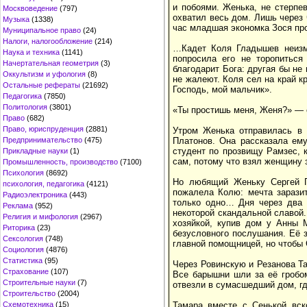
и побоями. Женька, не стерпе
Москвоведение
(797)
охватил весь дом. Лишь через
Музыка
(1338)
час младшая экономка Зося пр
Муниципальное право
(24)
Налоги, налогообложение
(214)
…Кадет Коля Гладышев неизме
Наука и техника
(1141)
попросила его не торопиться
Начертательная геометрия
(3)
благодарит Бога: другая бы не
Оккультизм и уфология
(8)
не жалеют. Коля сел на край к
Остальные рефераты
(21692)
Господь, мой мальчик».
Педагогика
(7850)
Политология
(3801)
«Ты простишь меня, Женя?» — с
Право
(682)
Право, юриспруденция
(2881)
Утром Женька отправилась в п
Предпринимательство
(475)
Платонов. Она рассказала ему
студент по прозвищу Рамзес, к
Прикладные науки
(1)
сам, потому что взял женщину з
Промышленность, производство
(7100)
Психология
(8692)
Но любящий Женьку Сергей Па
психология, педагогика
(4121)
пожалела Колю: мечта зарази
Радиоэлектроника
(443)
только одно… Дня через два 
Реклама
(952)
некоторой скандальной славой.
Религия и мифология
(2967)
хозяйкой, купив дом у Анны 
Риторика
(23)
безусловного послушания. Её 
Сексология
(748)
главной помощницей, но чтобы 
Социология
(4876)
Статистика
(95)
Через Ровинскую и Резанова Т
Страхование
(107)
Все барышни шли за её гробо
Строительные науки
(7)
отвезли в сумасшедший дом, гд
Строительство
(2004)
Схемотехника
(15)
Тамара вместе с Сенькой вск