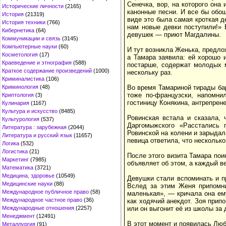
Сенечка, вор, на которого он
Исторические личности
(2165)
канонные песни. И все бы обо
История
(21319)
виде это была самая кроткая д
История техники
(766)
нам новые девки поступили!» 
Кибернетика
(64)
девушек — приют Магдалины.
Коммуникации и связь
(3145)
Компьютерные науки
(60)
И тут возникла Женька, предл
Косметология
(17)
а Тамара заявила: ей хорошо 
Краеведение и этнография
(588)
постарше, содержат молодых м
Краткое содержание произведений
(1000)
нескольку раз.
Криминалистика
(106)
Криминология
(48)
Во время Тамариной тирады бар
тоже по-французски, напомни
Криптология
(3)
гостиницу Конякина, антрепрен
Кулинария
(1167)
Культура и искусство
(8485)
Ровинская встала и сказала, 
Культурология
(537)
Даргомыжского «Расстались 
Литература : зарубежная
(2044)
Ровинской на колени и зарыдала
Литература и русский язык
(11657)
певица ответила, что нескольк
Логика
(532)
Логистика
(21)
После этого визита Тамара пои
Маркетинг
(7985)
объявляет об этом, а каждый в
Математика
(3721)
Медицина, здоровье
(10549)
Девушки стали вспоминать и п
Медицинские науки
(88)
Вслед за этим Женя припомни
Международное публичное право
(58)
маленькая», — кричала она ему
Международное частное право
(36)
как ходячий анекдот. Зоя прип
Международные отношения
(2257)
или он выгонит её из школы за 
Менеджмент
(12491)
В этот момент и появилась Люб
Металлургия
(91)