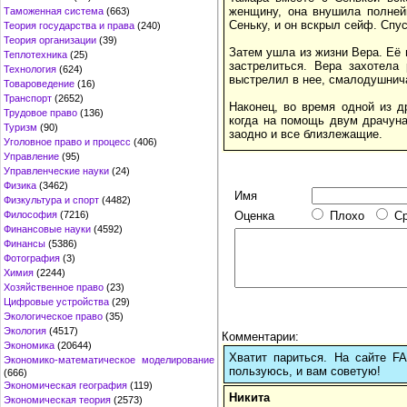
женщину, она внушила полней
Таможенная система
(663)
Сеньку, и он вскрыл сейф. Спу
Теория государства и права
(240)
Теория организации
(39)
Затем ушла из жизни Вера. Её 
Теплотехника
(25)
застрелиться. Вера захотела
Технология
(624)
выстрелил в нее, смалодушнича
Товароведение
(16)
Транспорт
(2652)
Наконец, во время одной из 
Трудовое право
(136)
когда на помощь двум драчуна
Туризм
(90)
заодно и все близлежащие.
Уголовное право и процесс
(406)
Управление
(95)
Управленческие науки
(24)
Физика
(3462)
Имя
Физкультура и спорт
(4482)
Оценка
Плохо
С
Философия
(7216)
Финансовые науки
(4592)
Финансы
(5386)
Фотография
(3)
Химия
(2244)
Хозяйственное право
(23)
Цифровые устройства
(29)
Экологическое право
(35)
Экология
(4517)
Комментарии:
Экономика
(20644)
Хватит париться. На сайте 
Экономико-математическое моделирование
пользуюсь, и вам советую!
(666)
Экономическая география
(119)
Никита
Экономическая теория
(2573)