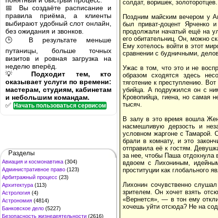
понятный и быстрый процесс.
солдат, воришек, золоторотцев.
📅 Вы создаёте расписание и
правила приёма, а клиенты
Поздним майским вечером у Ан
выбирают удобный слот онлайн,
был приват-доцент Ярченко 
без ожидания и звонков.
продолжали начатый ещё на ул
его обитательниц. Он, можно ск
🕒 В результате меньше
Ему хотелось войти в этот мир
путаницы, больше точных
сравнении с будничными, дело
визитов и ровная загрузка на
неделю вперёд.
Ужас в том, что это и не вос
💡
Подходит тем, кто
образом сходятся здесь несо
оказывает услуги по времени:
тяготение к преступлению. Вот
мастерам, студиям, кабинетам
убийца. А подружился он с ни
и небольшим командам.
Кровопийца, гиена, но самая н
тысяч.
✅
Начать пользоваться сервисом
В залу в это время вошла Жен
насмешливую дерзость и неза
условном жаргоне с Тамарой. 
брали в комнату, и это закон
отправила её к гостям. Девуш
Разделы
за нее, чтобы Паша отдохнула 
Авиация и космонавтика
(304)
вдвоем с Лихониным, идейным
Административное право
(123)
проституции как глобального я
Арбитражный процесс
(23)
Лихонин сочувственно слушал
Архитектура
(113)
зрителем. Он хочет взять отс
Астрология
(4)
«Вернется», — в тон ему откл
Астрономия
(4814)
хочешь уйти отсюда? Не на сод
Банковское дело
(5227)
Безопасность жизнедеятельности
(2616)