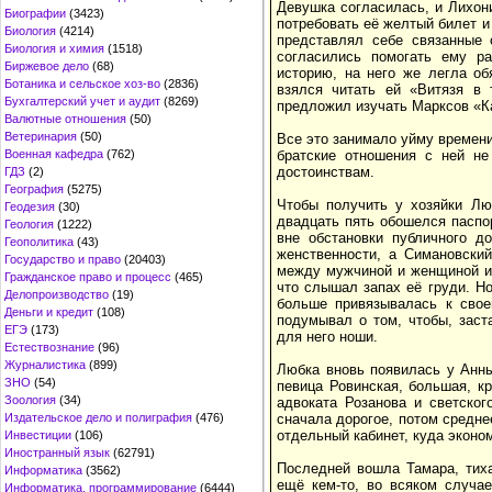
Девушка согласилась, и Лихони
Биографии
(3423)
потребовать её желтый билет и 
Биология
(4214)
представлял себе связанные 
Биология и химия
(1518)
согласились помогать ему ра
Биржевое дело
(68)
историю, на него же легла об
Ботаника и сельское хоз-во
(2836)
взялся читать ей «Витязя в 
Бухгалтерский учет и аудит
(8269)
предложил изучать Марксов «Ка
Валютные отношения
(50)
Ветеринария
(50)
Все это занимало уйму времени
Военная кафедра
(762)
братские отношения с ней не
достоинствам.
ГДЗ
(2)
География
(5275)
Чтобы получить у хозяйки Лю
Геодезия
(30)
двадцать пять обошелся паспо
Геология
(1222)
вне обстановки публичного д
Геополитика
(43)
женственности, а Симановски
Государство и право
(20403)
между мужчиной и женщиной и,
Гражданское право и процесс
(465)
что слышал запах её груди. Но
Делопроизводство
(19)
больше привязывалась к свое
Деньги и кредит
(108)
подумывал о том, чтобы, заст
ЕГЭ
(173)
для него ноши.
Естествознание
(96)
Журналистика
(899)
Любка вновь появилась у Анн
ЗНО
(54)
певица Ровинская, большая, к
Зоология
(34)
адвоката Розанова и светско
Издательское дело и полиграфия
(476)
сначала дорогое, потом средне
отдельный кабинет, куда эконо
Инвестиции
(106)
Иностранный язык
(62791)
Последней вошла Тамара, тиха
Информатика
(3562)
ещё кем-то, во всяком случае
Информатика, программирование
(6444)