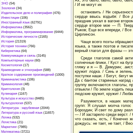
Ах, это было, было, было, был
ЗНО
(54)
/ И не могут их
Зоология
(34)
остановить / Ни серьезнос
Издательское дело и полиграфия
(476)
сердце ввысь вздыбя: / Все 
Инвестиции
(106)
праздник уехал в вагоне втором
Иностранный язык
(62791)
сердце второе мое — П. Тверд
Информатика
(3562)
Рыков; Еще все впереди, / Все 
Информатика, программирование
(6444)
Цирлинсон.
Исторические личности
(2165)
История
(21319)
Чаще всего поэты обращаютс
языка, а также поэтов и писат
История техники
(766)
верный глагол для фразы — это
Кибернетика
(64)
Коммуникации и связь
(3145)
Среди глаголов самой акти
Компьютерные науки
(60)
солнечные блики, / Куст на бугр
Косметология
(17)
гляжу и я — В. Демурин; .аист
Краеведение и этнография
(588)
кружит лодка. / Синь и зелень
Краткое содержание произведений
(1000)
поступки наши. / Бегут, бегут 
Криминалистика
(106)
Да с бантом старинных наград 
Криминология
(48)
группу включаются глаголы, п
Криптология
(3)
отвыкли / По земле ходить пеш
людские кружит, кружит / Люб
Кулинария
(1167)
Культура и искусство
(8485)
Разумеется, в наших мате
Культурология
(537)
групп: Я слушал молча голос
Литература : зарубежная
(2044)
Бороздин; И свет по дому разл
Литература и русский язык
(11657)
— / И застарело среди верст. /
Логика
(532)
что сказать, есть, / Конечно
Логистика
(21)
дождусь: не тает, не тает, / Ве
Маркетинг
(7985)
Математика
(3721)