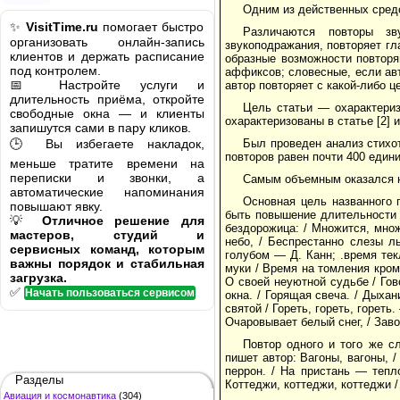
Одним из действенных средс
✨
VisitTime.ru
помогает быстро
Различаются повторы зв
организовать онлайн-запись
звукоподражания, повторяет гл
клиентов и держать расписание
образные возможности повторя
под контролем.
аффиксов; словесные, если авт
📅 Настройте услуги и
автор повторяет с какой-либо 
длительность приёма, откройте
Цель статьи — охарактери
свободные окна — и клиенты
охарактеризованы в статье [2] 
запишутся сами в пару кликов.
🕒 Вы избегаете накладок,
Был проведен анализ стихот
повторов равен почти 400 един
меньше тратите времени на
переписки и звонки, а
Самым объемным оказался н
автоматические напоминания
Основная цель названного 
повышают явку.
быть повышение длительности де
💡
Отличное решение для
бездорожица: / Множится, множ
мастеров, студий и
небо, / Беспрестанно слезы ль
сервисных команд, которым
голубом — Д. Канн; .время тек
важны порядок и стабильная
муки / Время на томления кром
загрузка.
О своей неуютной судьбе / Гов
✅
Начать пользоваться сервисом
окна. / Горящая свеча. / Дыхан
святой / Гореть, гореть, гореть
Очаровывает белый снег, / Зав
Повтор одного и того же с
пишет автор: Вагоны, вагоны, 
перрон. / На пристань — тепл
Разделы
Коттеджи, коттеджи, коттеджи 
Авиация и космонавтика
(304)