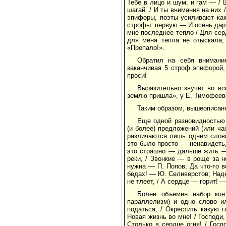
Тебе в лицо и шум, и гам — / 
шагай. / И ты внимания на них
эпифоры, поэты усиливают как
строфы: первую — И осень дари
мне последнее тепло / Для сер
для меня тепла не отыскала;
«Пропало!».
Обратил на себя внимание
заканчивая 5 строф эпифорой, 
проси!
Выразительно звучит во вс
землю пришла», у Е. Тимофеево
Таким образом, вышеописанн
Еще одной разновидностью 
(и более) предложений (или ча
различаются лишь одним слово
это было просто — ненавидеть, 
это страшно — дальше жить —
реки, / Звонкие — в роще за 
нужна — П. Попов; Да что-то вс
бедах! — Ю. Селиверстов; Надеж
не тлеет, / А сердце — горит! 
Более объемен набор кон
параллелизм) и одно слово и
податься, / Окрестить какую 
Новая жизнь во мне! / Господи,
Столько в сердце огня! / Гос