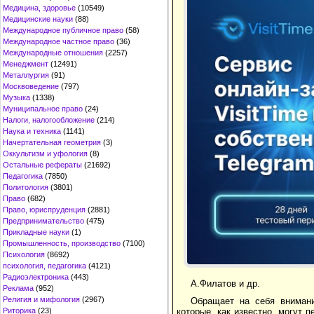
Медицина, здоровье
(10549)
Медицинские науки
(88)
Международное публичное право
(58)
Международное частное право
(36)
Международные отношения
(2257)
Менеджмент
(12491)
Металлургия
(91)
Москвоведение
(797)
Музыка
(1338)
Муниципальное право
(24)
Налоги, налогообложение
(214)
Наука и техника
(1141)
Начертательная геометрия
(3)
Оккультизм и уфология
(8)
Остальные рефераты
(21692)
Педагогика
(7850)
Политология
(3801)
Право
(682)
Право, юриспруденция
(2881)
Предпринимательство
(475)
Прикладные науки
(1)
Промышленность, производство
(7100)
Психология
(8692)
психология, педагогика
(4121)
Радиоэлектроника
(443)
А.Филатов и др.
Реклама
(952)
Религия и мифология
(2967)
Обращает на себя внимани
которые, как известно, могут п
Риторика
(23)