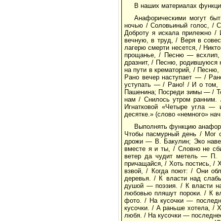
В наших материалах функци
Анафорическими могут быт
ночью / Соловьиный голос, / 
Доброту я искала прилежно / 
вечную, в труд, / Веря в сове
лагерю смерти несется, / Никт
прощанье, / Песню — всхлип,
дразнит, / Песню, родившуюся 
на пути в крематорий, / Песню,
Рано вечер наступает — / Ран
уступать — / Рано! / И о том,
Пашенина; Посреди зимы — / Тон
нам / Снилось утром ранним. 
Игнатковой «Четыре угла — и
десятке.» (слово «немного» нач
Выполнять функцию анафоры 
Чтобы пасмурный день / Мог с
дрожи — В. Бакулин; Эко навер
вместе я и ты, / Словно не с
ветер да чудит метель — П. Р
причащайся, / Хоть постись, / 
взвой, / Когда поют: / Они о
деревья. / К власти над слаб
душой — поэзия. / К власти н
любовью пляшут пороки. / К в
фото. / На кусочки — последн
кусочки. / А раньше хотела, / 
любя. / На кусочки — последнее