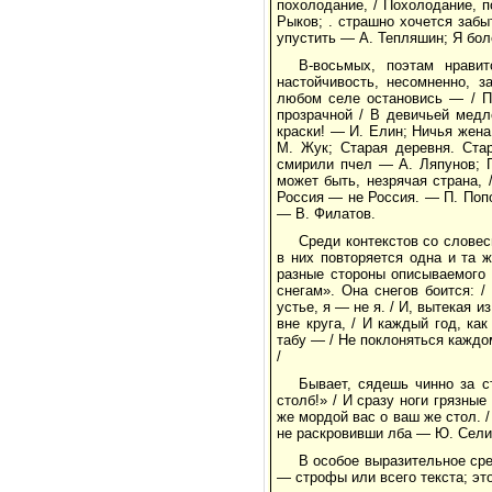
похолодание, / Похолодание, п
Рыков; . страшно хочется забыт
упустить — А. Тепляшин; Я бол
В-восьмых, поэтам нрави
настойчивость, несомненно, з
любом селе остановись — / Пр
прозрачной / В девичьей медл
краски! — И. Елин; Ничья жен
М. Жук; Старая деревня. Ста
смирили пчел — А. Ляпунов; Г
может быть, незрячая страна, 
Россия — не Россия. — П. Попо
— В. Филатов.
Среди контекстов со словес
в них повторяется одна и та 
разные стороны описываемого 
снегам». Она снегов боится: 
устье, я — не я. / И, вытекая из
вне круга, / И каждый год, к
табу — / Не поклоняться каждом
/
Бывает, сядешь чинно за с
столб!» / И сразу ноги грязные
же мордой вас о ваш же стол. /
не раскровивши лба — Ю. Сели
В особое выразительное ср
— строфы или всего текста; эт