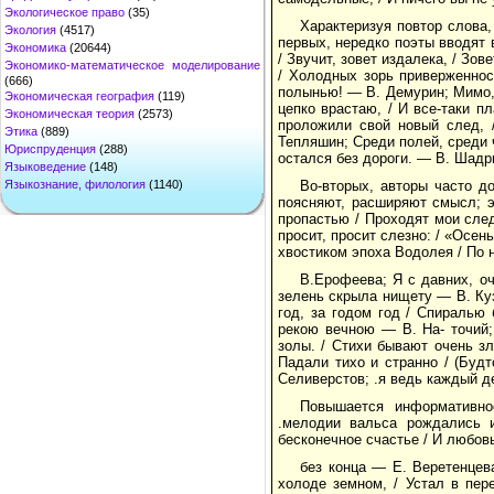
Экологическое право
(35)
Характеризуя повтор слова,
Экология
(4517)
первых, нередко поэты вводят 
Экономика
(20644)
/ Звучит, зовет издалека, / Зо
Экономико-математическое моделирование
/ Холодных зорь приверженнос
(666)
полынью! — В. Демурин; Мимо, 
Экономическая география
(119)
цепко врастаю, / И все-таки п
Экономическая теория
(2573)
проложили свой новый след, 
Этика
(889)
Тепляшин; Среди полей, среди ч
Юриспруденция
(288)
остался без дороги. — В. Шадр
Языковедение
(148)
Во-вторых, авторы часто д
Языкознание, филология
(1140)
поясняют, расширяют смысл; э
пропастью / Проходят мои сле
просит, просит слезно: / «Осен
хвостиком эпоха Водолея / По 
В.Ерофеева; Я с давних, оч
зелень скрыла нищету — В. Куз
год, за годом год / Спиралью 
рекою вечною — В. На- точий; 
золы. / Стихи бывают очень зл
Падали тихо и странно / (Будт
Селиверстов; .я ведь каждый де
Повышается информативно
.мелодии вальса рождались 
бесконечное счастье / И любов
без конца — Е. Веретенцев
холоде земном, / Устал в пер