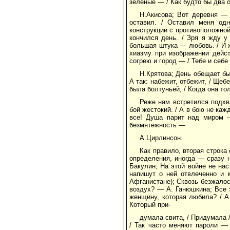
зеленые — / Как будто бы два 
Н.Акисова; Вот деревня — 
оставил. / Оставил меня одн
конструкции с противоположной 
кончился день. / Зря я жду у
большая штука — любовь. / И ж
хиазму при изображении дейст
согрею и город — / Тебе и себ
Н.Крятова; День обещает бы
А так: набежит, отбежит, / Ще
была болтуньей, / Когда она то
Реже нам встретился подхва
бой жестокий. / А в бою не каж
все! Душа парит над миром 
безмятежность —
А.Цирлинсон.
Как правило, вторая строк
определения, иногда — сразу н
Бакулин; На этой войне не нас
напишут о ней отвлеченно и 
Афганистане); Сквозь безжалос
воздух? — А. Ганюшкина; Все э
женщину, которая любила? / А
Который при-
думала свита, / Придумала /
/ Так часто меняют пароли —