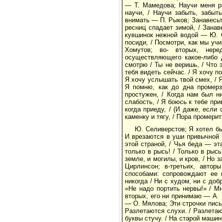
— Т. Мамедова; Научи меня ра
научи, / Научи забыть, забыт
внимать — П. Рыков; Занавесьте
ресниц спадает зимой, / Занав
кувшинок нежной водой — Ю. С
посиди, / Посмотри, как мы уч
Хомутов; во- вторых, нере
осуществляющего какое-либо 
смотрю / Ты не веришь, / Что 
тебя видеть сейчас. / Я хочу п
Я хочу услышать твой смех, / 
Я помню, как до дна промерз
простужен, / Когда нам был н
слабость, / Я боюсь к тебе при
когда приеду, / (И даже, если 
каменку и тягу, / Пора промерит
Ю. Селиверстов; Я хотел б
И врезаются в уши привычной 
этой страной, / Чья беда — эт
только в рысь! / Только в рысь
земле, и могилы, и кров, / Но 
Цирлинсон; в-третьих, автор
способами: сопровождают ее 
никогда / Ни с худом, ни с доб
«Не надо портить нервы!» / Мн
вторых, его ни принимаю — А. 
— О. Мялова; Эти строчки письм
Разлетаются слухи. / Разлетаю
буквы стучу. / На старой машинк