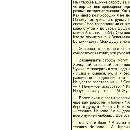
На старой машинке строфу за с
четвертых, повторяющиеся ед
разные авторские эмоции: Как 
Как много книг хороших я не зн
Почему так кричали струны / 
свечи / Нас тревожащими огням
краю с утра и до утра / Бушуют
может быть сильней!) / Они не
Кто-то любит меня. / Вспоминае
Вспоминает? / Мою душу в ночи
Эпифора, то есть повтор как
существует мнение, что русской
Заканчивать строфы могут 
Холодный, страшный ветер ниот
Чужие. А поверить в это надо. 
/ Живи и смейся, ну, а я бе
различные определения, тем са
Искусство расставания — / Опа
— / Ненужное искусство. / Ка
Ненужное искусство. — М. Жук
Более охотно поэты использ
еще вам радостей и болей? / 
берете душу в оборот. / Вам г
— техника. Не боле. / А вы до
всего нужней любовь. / Все ос
мишура и бред. / А вы на 
техника. Не боле — А. Цирлин