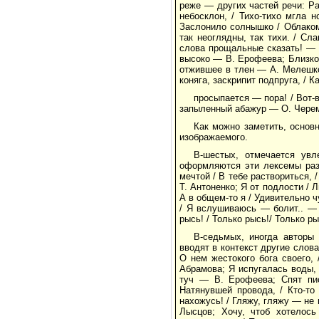
реже — других частей речи: Ра
небосклон, / Тихо-тихо мгла 
Заслонило солнышко / Облаком
так неоглядны, так тихи. / С
слова прощальные сказать! — 
высоко — В. Ерофеева; Близко-
отжившее в тлен — А. Мелешко;
коняга, заскрипит подпруга, / К
просыпается — пора! / Вот-в
запыленный абажур — О. Чере
Как можно заметить, основ
изображаемого.
В-шестых, отмечается увл
оформляются эти лексемы разл
мечтой / В тебе раствориться, /
Т. Антоненко; Я от подлости / 
А в общем-то я / Удивительно чут
/ Я вслушиваюсь — болит.. — 
рысь! / Только рысь!/ Только р
В-седьмых, иногда авторы
вводят в контекст другие слова
О нем жестокого бога своего,
Абрамова; Я испугалась воды, 
туч — В. Ерофеева; Спят пис
Натянувшей провода, / Кто-то
нахожусь! / Гляжу, гляжу — не
Лысцов; Хочу, чтоб хотелос