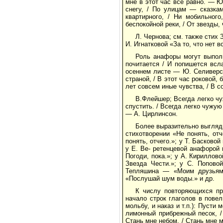
мне в этот час все равно. — Ю.
снегу, / По улицам — сказка
квартирного, / Ни мобильног
беспокойной реки, / От звезды
Л. Чернова; см. также стих 
И. Игнатковой «За то, что нет в
Роль анафоры могут выполн
почитается / И попишется всл
осеннем листе — Ю. Селиверсто
страной, / В этот час роковой,
лет совсем иные чувства, / В 
В.Флейшер; Всегда легко чуж
спустить. / Всегда легко чужую
— А. Цирлинсон.
Более выразительно выгляди
стихотворении «Не понять, от
понять, отчего.»; у Т. Басков
у Е. Ве- ретенцевой анафорой
Погоди, пока.»; у А. Кириллов
Звезда Чести.»; у С. Попово
Тепляшина — «Моим друзьям 
«Послушай шум воды.» и др.
К числу повторяющихся пр
начало строк глаголов в повел
мольбу, и наказ и т.п.): Пусти
лимонный прибрежный песок, /
Стань мне небом, / Стань мне м