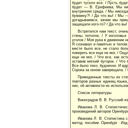
будет тускло все. / Пусть буде
будет — В. Ерофеева; Мы ник
внутренняя среда. / Мы никогда
бумажку?! / Да что вы! / Мы —
догадываемся, зачем мы приш
защищали кого-то? / Да что вы
Встретился нам текст, очен
стены, потолок, / У изголовь
уголок / Моя рука в движении н
Я сознавал и памятью и телом. 
месте было все, не стало бол
поверить все еще не мог, / Ощуп
еще не мог, / Что все, как ес
оставив мягкий бугорок. / Что
Все было тихо, буднично. И вдр
Сорока за окном заверещала. /
Приведенные тексты из сти
повторов разных единиц языка
них, об активности их использо
Список литературы
Виноградов В. В. Русский яз
Иванова Л. В. Стилистичес
произведений авторов Оренбуржь
Иванова Л. В. Стилистика 
метод. пособие. Оренбург : Изд-