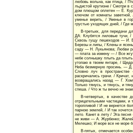
любовь вольна, как птица, / П
льдистой крутизне / Смотри в с
дом плющом оплетен — Е. Курда
ключом от комнаты заветной, 
уменье верить, / Уменье в го
грустью уходящих дней, / Где 
В-третьих, для передачи д
ДА: Клубятся лиловые тучи, /
Сквозь гущу пешеходов — И. Е
Березы и липы, / Клены и ясень
саду — Н. Лукьянова; Любви ра
— плата за измену — / Все жгу
небе солнышку плыть да плыть.
утопаю в твоем янтаре, / Щедр
Неба безмерную просинь. — Д. Т
Словно луч в пространстве 
раскричались грачи. / Кричат, 
возвращались назад — Г. Хому
Только тянусь, и тянусь, и тя
спеша. / Что ж ты вечно не зн
В-четвертых, в качестве 
отрицательными частицами, и 
торопливой / И не вернется бо
парною землей, / И так хочетс
лето. Канет в лету / Эта песня
не живи — А. Журбенко; Жалей
Мелешко; И море все не море б
В-пятых, отмечается особ