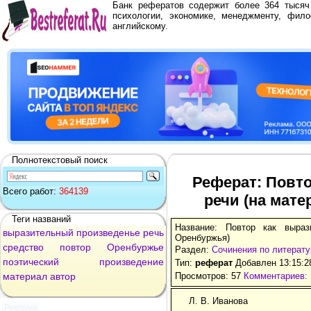
Банк рефератов содержит более 364 тыся
психологии, экономике, менеджменту, фило
английскому.
Полнотекстовый поиск
Реферат: Повто
Всего работ:
364139
речи (на мат
Теги названий
Название: Повтор как выраз
выразительный
произведенье
речь
Оренбуржья)
средство
повтор
Оренбуржье
Раздел:
Сочинения по литерату
поэтический
произведение
Тип:
реферат
Добавлен 13:15:2
материал
автор
Просмотров: 57
Комментариев: 
Л. В. Иванова
Реклама