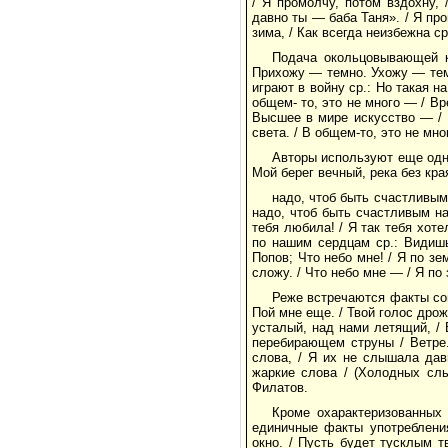
/ Я промолчу, потом вздохну, 
давно ты — баба Таня». / Я про
зима, / Как всегда неизбежна с
Подача окольцовывающей к
Прихожу — темно. Ухожу — тем
играют в войну ср.: Но такая н
общем- то, это не много — / Вр
Высшее в мире искусство — / 
света. / В общем-то, это не м
Авторы используют еще одн
Мой берег вечный, река без края
надо, чтоб быть счастливым 
надо, чтоб быть счастливым на
тебя любила! / Я так тебя хот
по нашим сердцам ср.: Видишь
Попов; Что небо мне! / Я по зе
сложу. / Что небо мне — / Я по
Реже встречаются факты со
Пой мне еще. / Твой голос дрож
усталый, над нами летящий, / 
перебирающем струны / Ветре
слова, / Я их не слышала да
жаркие слова / (Холодных сл
Филатов.
Кроме охарактеризованных 
единичные факты употребления
окно. / Пусть будет тусклым тв