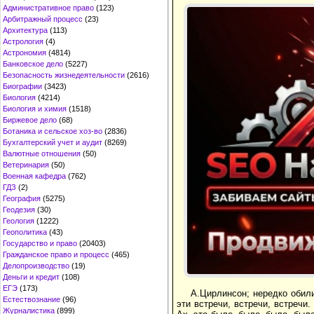
Административное право
(123)
Арбитражный процесс
(23)
Архитектура
(113)
Астрология
(4)
Астрономия
(4814)
Банковское дело
(5227)
Безопасность жизнедеятельности
(2616)
Биографии
(3423)
Биология
(4214)
Биология и химия
(1518)
Биржевое дело
(68)
Ботаника и сельское хоз-во
(2836)
Бухгалтерский учет и аудит
(8269)
Валютные отношения
(50)
Ветеринария
(50)
Военная кафедра
(762)
ГДЗ
(2)
География
(5275)
Геодезия
(30)
Геология
(1222)
Геополитика
(43)
Государство и право
(20403)
Гражданское право и процесс
(465)
Делопроизводство
(19)
Деньги и кредит
(108)
ЕГЭ
(173)
А.Цирлинсон; нередко обил
Естествознание
(96)
эти встречи, встречи, встречи
Журналистика
(899)