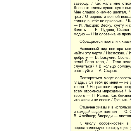
завершу, / Как жаль мне стих
Дневные слезы сушат хуже сме
Мне сладко о чем-то шептал, / 
грез / О верности вечной веща
солнце в небе не присвоить, / К
— И. Лысцов; Весну, суету и с
болеть. — Е. Пудова; Сказка 
модно — / Ни словечка не проп
Обращаются поэты и к хиазм
Названный вид повтора мо
найти эту черту / Несложно. /
доброту — В. Бакулин; Сосны.
пело! Пело тело, / ...Тело пе
случиться? / В кольцо сомкну
опять уйти — А. Старых.
Повторяться могут словосо
гладь. / От тебя до меня — не 
тепла. / Но растопит мрак не
всем огромном мирозданье / Не
твоего — П. Рыков; Как близнец
что живи и не спеши / Грешить 
Отмечен хиазм и в использо
и каждый выдох помнил — Ю. С
В. Флейшер; Впереди — листопа
К числу особенностей в 
переставляемую конструкцию 