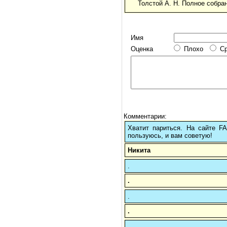
Толстой А. Н. Полное собрани
Имя
Оценка
Плохо
С
Комментарии:
Хватит париться. На сайте 
пользуюсь, и вам советую!
Никита
.
.
.
.
.