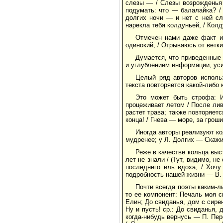
слезы — / Слезы возрожденья 
подумать: что — балалайка? / 
долгих ночи — и нет с ней сл
нарекла тебя колдуньей, / Кол
Отмечен нами даже факт ис
одинокий, / Отрываюсь от ветк
Думается, что приведенные 
и углублением информации, уси
Целый ряд авторов использ
текста повторяется какой-либо 
Это может быть строфа: И
процеживает летом / После лив
растет трава; также повторяетс
конца! / Гнева — море, за гроши
Иногда авторы реализуют ко
мудренее; у Л. Долгих — Скажи
Реже в качестве кольца выс
лет не знали / (Тут, видимо, н
последнего иль вдоха, / Хочу
подробность нашей жизни — В.
Почти всегда поэты каким-
то ее компонент: Печаль моя с
Елин; До свиданья, дом с сирен
Ну и пусть! ср.: До свиданья, 
когда-нибудь вернусь — П. Пере