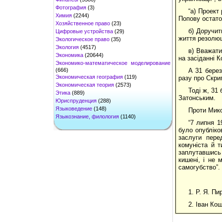
Фотография
(3)
“а) Проект
Химия
(2244)
Попову остато
Хозяйственное право
(23)
б) Доручит
Цифровые устройства
(29)
життя резолюц
Экологическое право
(35)
Экология
(4517)
в) Вважати
Экономика
(20644)
на засіданні К
Экономико-математическое моделирование
(666)
А 31 берез
Экономическая география
(119)
разу про Скри
Экономическая теория
(2573)
Тоді ж, 31
Этика
(889)
Затонським.
Юриспруденция
(288)
Языковедение
(148)
Проти Мико
Языкознание, филология
(1140)
“7 липня 1
було опубліко
заслуги пере
комуніста й т
заплутавшись 
кишені, і не 
самогубство”.
1. Р. Я. Пи
2. Іван Ко