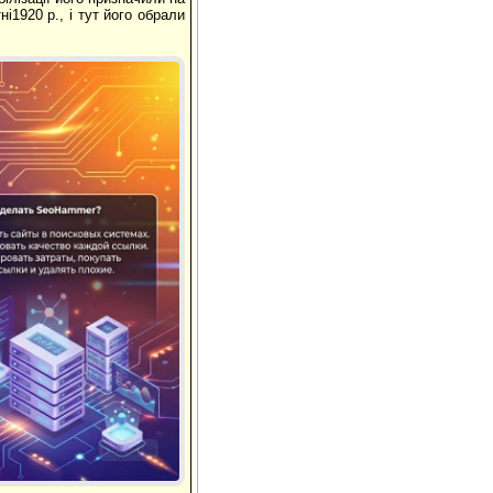
і1920 р., і тут його обрали
Реклама