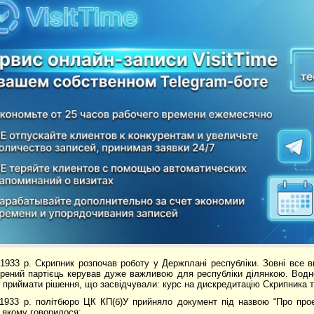
1933 р. Скрипник розпочав роботу у Держплані республіки. Зовні все в
ірений партієць керував дуже важливою для республіки ділянкою. Водноч
приймати рішення, що засвідчували: курс на дискредитацію Скрипника т
1933 р. політбюро ЦК КП(б)У прийняло документ під назвою “Про прое
 в якому говорилося: