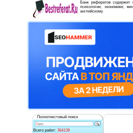
Банк рефератов содержит
психологии, экономике, ме
английскому.
Полнотекстовый поиск
Всего работ:
364139