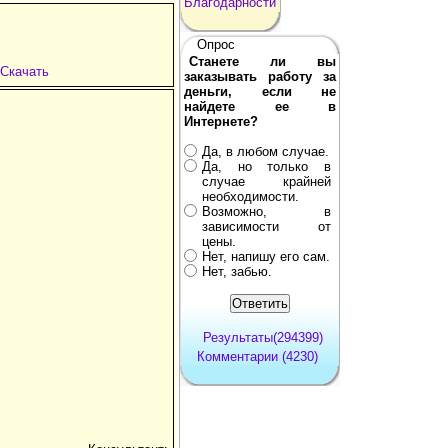
Благодарности
Опрос
Станете ли вы
Скачать
заказывать работу за
деньги, если не
найдете ее в
Интернете?
Да, в любом случае.
Да, но только в
случае крайней
необходимости.
Возможно, в
зависимости от
цены.
Нет, напишу его сам.
Нет, забью.
Результаты(294399)
Комментарии (4230)