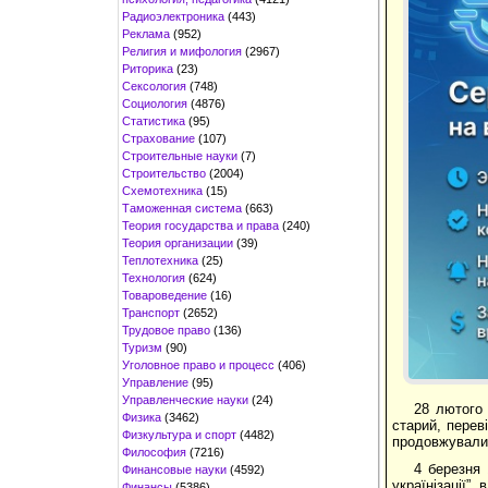
Радиоэлектроника
(443)
Реклама
(952)
Религия и мифология
(2967)
Риторика
(23)
Сексология
(748)
Социология
(4876)
Статистика
(95)
Страхование
(107)
Строительные науки
(7)
Строительство
(2004)
Схемотехника
(15)
Таможенная система
(663)
Теория государства и права
(240)
Теория организации
(39)
Теплотехника
(25)
Технология
(624)
Товароведение
(16)
Транспорт
(2652)
Трудовое право
(136)
Туризм
(90)
Уголовное право и процесс
(406)
Управление
(95)
Управленческие науки
(24)
28 лютого 
Физика
(3462)
старий, перев
Физкультура и спорт
(4482)
продовжували 
Философия
(7216)
4 березня 
Финансовые науки
(4592)
українізації”,
Финансы
(5386)