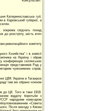
Консультант:
шня Катеринославська губ.
ми в Харківський губернії, а
 селян.
, зокрема свідчать понад
ок до розстрілу, шість втеч
ово-революційного комітету
ого Хозяйства” і в комісії
рипника на Україну і обрав
ську конференцію селянських
еренція представників Рад у
кретарем чужоземних справ,
нні ЦВК України в Таганрозі
нараді там же обрано членом
ов до ЦК. Того ж таки 1918.
ачем відділу боротьби з
 УССР народним комісаром
собоуповноваженим «Совета
кого. Після виходу з Києва
ілізації його призначили на