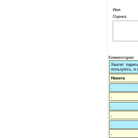
Имя
Оценка
Комментарии:
Хватит парит
пользуюсь, и 
Никита
.
.
.
.
.
.