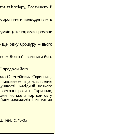
ити тт.Косіору, Постишеву й
бговоренням й проведенням в
сумків (стенограма промови
но ще одну брошуру – цього
у ім.Леніна” і замінити його
ї предали його.
ола Олексійович Скрипник,-
большовиком, що мав великі
шності, негідний всякого
останні роки т. Скрипник,
ами, які мали партквиток у
ійних елементів і пішов на
91, №4, с.75-86