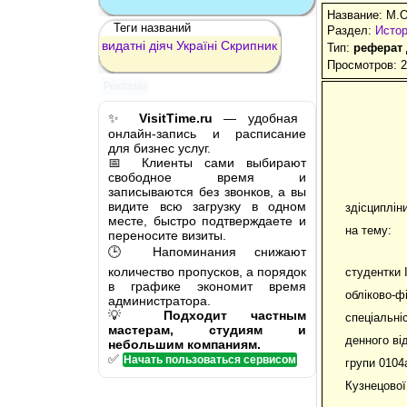
Название: М.О
Теги названий
Раздел:
Истор
видатні
діяч
Україні
Скрипник
Тип:
реферат
Просмотров: 
Реклама
✨
VisitTime.ru
— удобная
онлайн-запись и расписание
для бизнес услуг.
📅 Клиенты сами выбирают
свободное время и
записываются без звонков, а вы
видите всю загрузку в одном
здісципліни
месте, быстро подтверждаете и
на тему:
переносите визиты.
🕒 Напоминания снижают
количество пропусков, а порядок
студентки 
в графике экономит время
обліково-ф
администратора.
💡
Подходит частным
спеціальні
мастерам, студиям и
денного ві
небольшим компаниям.
✅
Начать пользоваться сервисом
групи 0104
Кузнецової