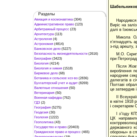
Шабельников 
Разделы
Авиация и космонавтика
(304)
Народився 
Административное право
(123)
Виріс на заліз
Арбитражный процесс
(23)
далі в Ізюмсь
Архитектура
(113)
Микола Ол
Астрология
(4)
п’ятнадцять а
Астрономия
(4814)
з-під арешту, 
Банковское дело
(5227)
Безопасность жизнедеятельности
(2616)
М.О. Скрип
при Петроград
Биографии
(3423)
Биология
(4214)
Після Жовт
Биология и химия
(1518)
вироблення пе
Биржевое дело
(68)
народним секр
Ботаника и сельское хоз-во
(2836)
делегатів в сі
Бухгалтерский учет и аудит
(8269)
Полтаві обрал
Валютные отношения
(50)
це затвердив і
Ветеринария
(50)
II Всеукра
Военная кафедра
(762)
в квітні 1918 
ГДЗ
(2)
і секретарем 
География
(5275)
Геодезия
(30)
I з’їзду К
Геология
(1222)
ЦК направило
Геополитика
(43)
контрреволюц
Государство и право
(20403)
державного ко
обороны» в сп
Гражданское право и процесс
(465)
спочатку був 
Делопроизводство
(19)