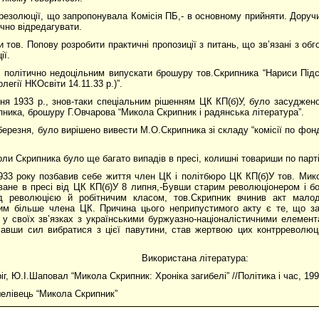
 резолюції, що запропонувала Комісія ПБ,- в основному прийняти. Доруч
чно відредагувати.
и тов. Попову розробити практичні пропозиції з питань, що зв’язані з о
ії.
 політично недоцільним випускати брошуру тов.Скрипника “Нариси Під
олегії НКОсвіти 14.11.33 р.)”.
ня 1933 р., знов-таки спеціальним рішенням ЦК КП(б)У, було засудже
пника, брошуру Г.Овчарова “Микола Скрипник і радянська література”.
 березня, було вирішено вивести М.О.Скрипника зі складу “комісії по фонд
ли Скрипника було ще багато випадів в пресі, колишні товариши по парті
933 року позбавив себе життя член ЦК і політбюро ЦК КП(б)У тов. Мик
ване в пресі від ЦК КП(б)У 8 липня,-Бувши старим революціонером і 
д революцією й робітничим класом, тов.Скрипник вчинив акт малоду
им більше члена ЦК. Причина цього неприпустимого акту є те, що за 
у своїх зв’язках з українськими буржуазно-націоналістичними елемент
мавши сил вибратися з цієї павутини, став жертвою цих контрреволюц
Використана література:
ріг, Ю.І.Шаповал “Микола Скрипник: Хроніка загибелі” //Політика і час, 19
шелівець “Микола Скрипник”