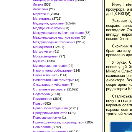
Логика
(532)
Йому і піз
прокурора, а 
Логистика
(21)
до ЦК ВКП(б),
Маркетинг
(7985)
Математика
(3721)
Значним бу
Медицина, здоровье
(10549)
яскраво вияви
Медицинские науки
(88)
поглядами Ста
Международное публичное право
(58)
випаду нарко
Международное частное право
(36)
самостійність.
Международные отношения
(2257)
Скрипник ч
Менеджмент
(12491)
брав активну
Металлургия
(91)
приклеєно ярл
Москвоведение
(797)
Музыка
(1338)
У руках С
Муниципальное право
(24)
невсипущій йо
Налоги, налогообложение
(214)
Миколи Олексі
Наука и техника
(1141)
називаємо роз
директора Все
Начертательная геометрия
(3)
секретарем ко
Оккультизм и уфология
(8)
редактором Ко
Остальные рефераты
(21692)
Педагогика
(7850)
Сталінська
Политология
(3801)
почуття і нац
Право
(682)
наркома освіти
Право, юриспруденция
(2881)
нарком освіт
Предпринимательство
(475)
трагічний моме
Прикладные науки
(1)
Промышленность, производство
(7100)
Психология
(8692)
психология, педагогика
(4121)