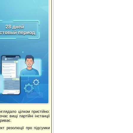
Реклама
иглядало цілком пристійно:
ас вищі партійні інстанції
риває.
кт резолюції про підсумки