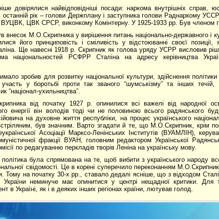
ніше довірялися найвідповідніші посади: наркома внутрішніх справ, юст
в останній рік – голови Держплану і заступника голови Раднаркому УССР
 ВУЦВК, ЦВК СРСР, виконкому Комінтерну. У 1925-1933 рр. Був членом п
в внесок М.О.Скрипника у вирішення питань національно-державного і ку
лися його принциповість і сміливість у відстоюванні своєї позиції,
ліна. Ще навесні 1918 р. Скрипник як голова уряду УСРР висловив ріш
ма національностей РСФРР Сталіна на адресу керівництва Україн
имало зробив для розвитку національної культури, здійснення політики “
 участь у боротьбі проти так званого “шумськізму” та інших течій
ик “націонал-ухильництва”.
крипника від початку 1927 р. опинилися всі важелі від народної осв
го енергії він володів тоді чи не половиною всього радянського буд
йовича на духовне життя республіки, на процес українського націона
стріляним, був значним. Варто згадати й те, що М.О.Скрипник, крім п
української Асоціації Марксо-Ленінських Інститутів (ВУАМЛІН), керував
муністичної фракції ВУАН, головним редактором Української Радянськ
місії по редагуванню перкладів творів Леніна на українську мову.
 політика була спрямована на те, щоб вибити з українського народу вс
іональної свідомості. Це в корені суперечило переконанням М.О.Скрипника
. Тому на початку 30-х рр., ставало дедалі ясніше, що з відходом Сталіна
и України неминуче має опинитися у центрі нещадної критики. Для 
нт в Україні, як і в деяких інших регіонах країни, лютував голод.