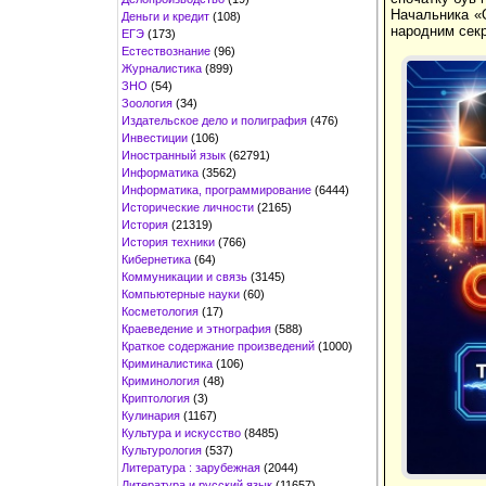
Начальника «О
Деньги и кредит
(108)
народним секре
ЕГЭ
(173)
Естествознание
(96)
Журналистика
(899)
ЗНО
(54)
Зоология
(34)
Издательское дело и полиграфия
(476)
Инвестиции
(106)
Иностранный язык
(62791)
Информатика
(3562)
Информатика, программирование
(6444)
Исторические личности
(2165)
История
(21319)
История техники
(766)
Кибернетика
(64)
Коммуникации и связь
(3145)
Компьютерные науки
(60)
Косметология
(17)
Краеведение и этнография
(588)
Краткое содержание произведений
(1000)
Криминалистика
(106)
Криминология
(48)
Криптология
(3)
Кулинария
(1167)
Культура и искусство
(8485)
Культурология
(537)
Литература : зарубежная
(2044)
Литература и русский язык
(11657)