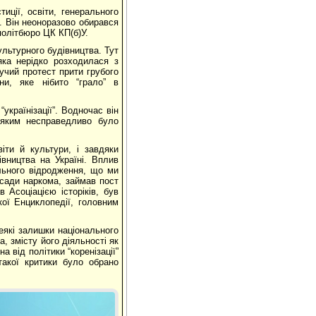
иції, освіти, генерального
. Він неоноразово обирався
олітбюро ЦК КП(б)У.
льтурного будівництва. Тут
 яка нерідко розходилася з
учий протест прити грубого
и, яке нібито “грало” в
українізації”. Водночас він
, яким несправедливо було
іти й культури, і завдяки
івництва на Україні. Вплив
льного відродження, що ми
осади наркома, займав пост
 Асоціацією історіків, був
ої Енциклопедії, головним
еякі залишки національного
, змісту його діяльності як
 від політики “коренізації”
такої критики було обрано