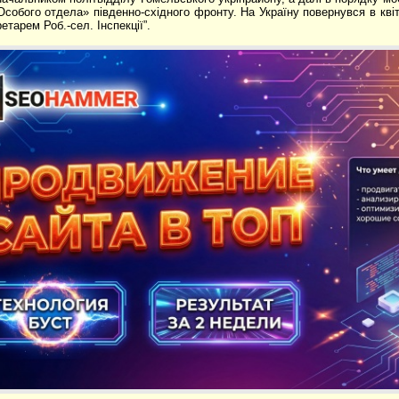
собого отдела» південно-східного фронту. На Україну повернувся в квітн
тарем Роб.-сел. Інспекції”.