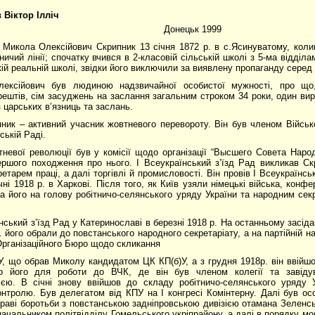
Віктор Ілліч
Донецьк 1999
Микола Олексійович Скрипник 13 січня 1872 р. в с.Ясинуватому, коли
ничий лінії; спочатку вчився в 2-класовій сільській школі з 5-ма відділа
кій реальній школі, звідки його виключили за виявлену пропаганду серед
ексійович був людиною надзвичайної особистої мужності, про що
рештів, сім засуджень на заслання загальним строком 34 роки, один вир
з царських в’язниць та заслань.
ник – активний учасник жовтневого перевороту. Він був членом Військ
ській Раді.
невої революції був у комісії щодо організації “Высшего Совета Народн
ршого походження про нього. I Всеукраїнський з’їзд Рад викликав Ск
етарем праці, а далі торгівлі й промисловості. Він провів I Всеукраїн
чні 1918 р. в Харкові. Після того, як Київ узяли німецькі війська, конф
а його на голову робітничо-селянського уряду України та народним се
їнський з’їзд Рад у Катеринославі в березні 1918 р. На останньому засіда
р. його обрали до повстанського народного секретаріату, а на партійній 
Організаційного Бюро щодо скликання
ПУ, що обрав Миколу кандидатом ЦК КП(б)У, а з грудня 1918р. він ввійш
 його для роботи до ВЧК, де він був членом колегії та завідув
ією. В січні знову ввійшов до складу робітничо-селянського уряду
нтролю. Був делегатом від КПУ на I конгресі Комінтерну. Далі був о
раві боротьби з повстанською задніпровською дивізією отамана Зеленсь
начальником політвідділу Гомельського укріпрайону, а далі в порядку моб