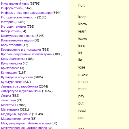
Иностранный язык
(62791)
hurt
Информатика
(3562)
Информатика, программирование
(6444)
keep
Исторические личности
(2165)
История
(21319)
know
История техники
(766)
learn
Кибернетика
(64)
Коммуникации и связь
(3145)
leave
Компьютерные науки
(60)
Косметология
(17)
lend
Краеведение и этнография
(588)
let
Краткое содержание произведений
(1000)
Криминалистика
(106)
lie
Криминология
(48)
lose
Криптология
(3)
Кулинария
(1167)
make
Культура и искусство
(8485)
mean
Культурология
(537)
Литература : зарубежная
(2044)
meet
Литература и русский язык
(11657)
Логика
(532)
pay
Логистика
(21)
put
Маркетинг
(7985)
Математика
(3721)
read
Медицина, здоровье
(10549)
ride
Медицинские науки
(88)
Международное публичное право
(58)
Международное частное право
(36)