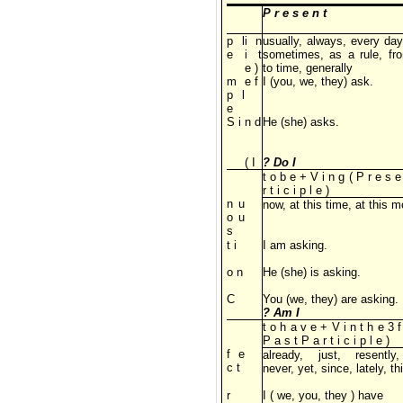
P r e s e n t
p l
i n
usually, always, every day
e
i t
sometimes, as a rule, fr
e )
to time, generally
m
e f
I (you, we, they) ask.
p l
e
S i
n d
He (she) asks.
( I
? Do I
t o b e + V i n g ( P r e s e
r t i c i p l e )
n u
now, at this time, at this 
o u
s
t i
I am asking.
o n
He (she) is asking.
C
You (we, they) are asking.
? Am I
t o h a v e + V i n t h e 3 f
P a s t P a r t i c i p l e )
f e
already, just, resently
c t
never, yet, since, lately, t
r
I ( we, you, they ) have