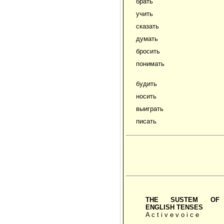
брать
учить
сказать
думать
бросить
понимать
будить
носить
выиграть
писать
ТНE SUSTEM OF
ENGLISH TENSES
A c t i v e v o i c e