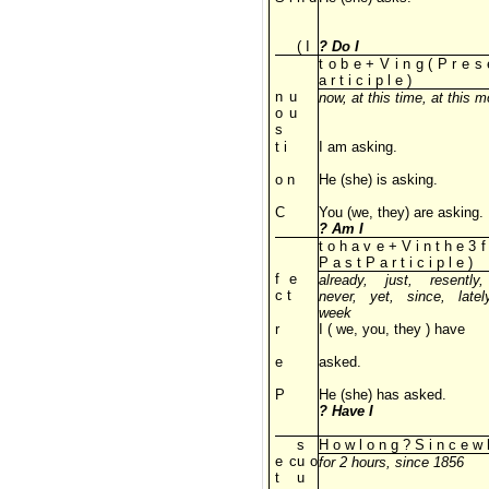
( I
? Do I
t o b e + V i n g ( P r e s 
a r t i c i p l e )
n u
now, at this time, at this 
o u
s
t i
I am asking.
o n
He (she) is asking.
C
You (we, they) are asking.
? Am I
t o h a v e + V i n t h e 3 f
P a s t P a r t i c i p l e )
f e
already, just, resently,
c t
never, yet, since, latel
week
r
I ( we, you, they ) have
e
asked.
P
He (she) has asked.
? Have I
s
H o w l o n g ? S i n c e w 
e c
u o
for 2 hours, since 1856
t
u