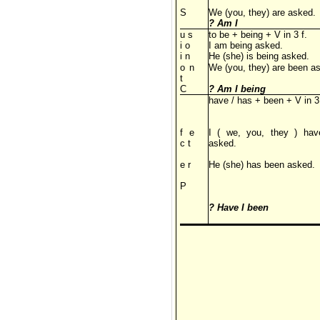
S
We (you, they) are asked.
? Am I
u s
to be + being + V in 3 f.
i o
I am being asked.
i n
He (she) is being asked.
o n
We (you, they) are been a
t
C
? Am I being
have / has + been + V in 3 
f e
I ( we, you, they ) ha
c t
asked.
e r
He (she) has been asked.
P
? Have I been