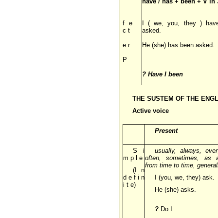
have / has + been + V in 3
f e
I ( we, you, they ) hav
c t
asked.
e r
He (she) has been asked.
P
? Have I been
THE SUSTEM OF THE ENGL
Active voice
Present
S i
usually, always, eve
m p l e
often, sometimes, as a
from time to time, general
(I n
d e f i n
I (you, we, they) ask.
i t e)
He (she) asks.
?
Do I