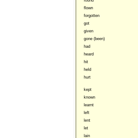
found
flown
forgotten
got
given
gone (been)
had
heard
hit
held
hurt
kept
known
learnt
left
lent
let
lain