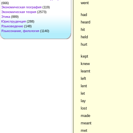
went
(666)
Экономическая география
(119)
Экономическая теория
(2573)
had
Этика
(889)
Юриспруденция
(288)
heard
Языковедение
(148)
hit
Языкознание, филология
(1140)
held
hurt
kept
knew
learnt
left
lent
let
lay
lost
made
meant
met