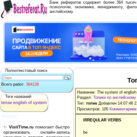
Банк рефератов содержит более 364 тыся
психологии, экономике, менеджменту, фило
английскому.
Полнотекстовый поиск
То
Всего работ:
364139
Название: The system of english
Теги названий
Раздел:
Топики по английскому
tense
english
of
system
Тип:
топик
Добавлен 14:07:48 2
Просмотров: 105
Комментариев:
Реклама
IRREQULAR VERBS
✨
VisitTime.ru
помогает быстро
организовать онлайн-запись
be