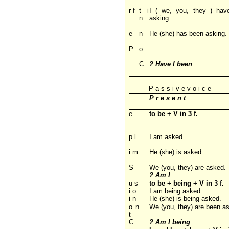
r f
t i
I ( we, you, they ) hav
n
asking.
e
n
He (she) has been asking.
P
o
C
? Have I been
P a s s i v e v o i c e
P r e s e n t
e
to be + V in 3 f.
p l
I am asked.
i m
He (she) is asked.
S
We (you, they) are asked.
? Am I
u s
to be + being + V in 3 f.
i o
I am being asked.
i n
He (she) is being asked.
o n
We (you, they) are been a
t
C
? Am I being