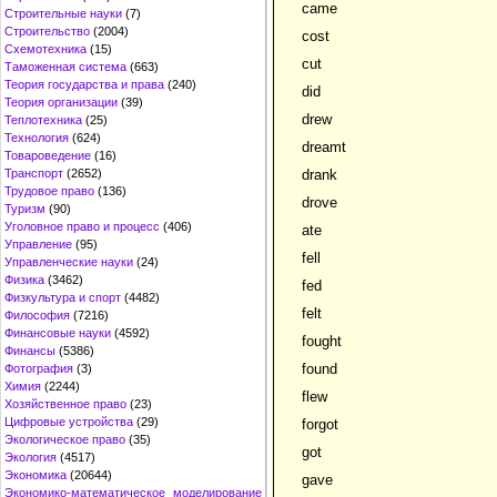
came
Строительные науки
(7)
Строительство
(2004)
cost
Схемотехника
(15)
cut
Таможенная система
(663)
Теория государства и права
(240)
did
Теория организации
(39)
drew
Теплотехника
(25)
Технология
(624)
dreamt
Товароведение
(16)
Транспорт
(2652)
drank
Трудовое право
(136)
drove
Туризм
(90)
Уголовное право и процесс
(406)
ate
Управление
(95)
fell
Управленческие науки
(24)
Физика
(3462)
fed
Физкультура и спорт
(4482)
felt
Философия
(7216)
Финансовые науки
(4592)
fought
Финансы
(5386)
found
Фотография
(3)
Химия
(2244)
flew
Хозяйственное право
(23)
Цифровые устройства
(29)
forgot
Экологическое право
(35)
got
Экология
(4517)
Экономика
(20644)
gave
Экономико-математическое моделирование