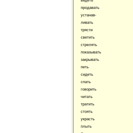
видеть
продавать
устанав-
ливать
трясти
светить
стрелять
показывать
закрывать
петь
сидеть
спать
говорить
читать
тратить
стоять
украсть
плыть