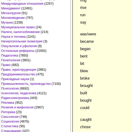
ring
Международные отношения
(2257)
rise
Менеджмент
(12491)
Металлургия
(91)
run
Москвоведение
(797)
say
Музыка
(1338)
Муниципальное право
(24)
Налоги, налогообложение
(214)
was/were
Наука и техника
(1141)
became
Начертательная геометрия
(3)
Оккультизм и уфология
(8)
began
Остальные рефераты
(21692)
Педагогика
(7850)
bent
Политология
(3801)
bit
Право
(682)
Право, юриспруденция
(2881)
blew
Предпринимательство
(475)
broke
Прикладные науки
(1)
Промышленность, производство
(7100)
brought
Психология
(8692)
built
психология, педагогика
(4121)
Радиоэлектроника
(443)
bought
Реклама
(952)
Религия и мифология
(2967)
could
Риторика
(23)
Сексология
(748)
caught
Социология
(4876)
Статистика
(95)
chose
Страхование
(107)