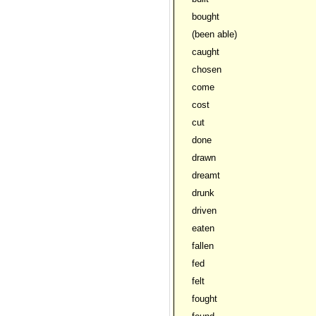
bought
(been able)
caught
chosen
come
cost
cut
done
drawn
dreamt
drunk
driven
eaten
fallen
fed
felt
fought