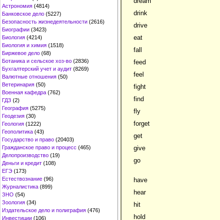
dream
Астрономия
(4814)
drink
Банковское дело
(5227)
Безопасность жизнедеятельности
(2616)
drive
Биографии
(3423)
eat
Биология
(4214)
Биология и химия
(1518)
fall
Биржевое дело
(68)
Ботаника и сельское хоз-во
(2836)
feed
Бухгалтерский учет и аудит
(8269)
feel
Валютные отношения
(50)
Ветеринария
(50)
fight
Военная кафедра
(762)
find
ГДЗ
(2)
География
(5275)
fly
Геодезия
(30)
forget
Геология
(1222)
Геополитика
(43)
get
Государство и право
(20403)
Гражданское право и процесс
(465)
give
Делопроизводство
(19)
go
Деньги и кредит
(108)
ЕГЭ
(173)
Естествознание
(96)
have
Журналистика
(899)
hear
ЗНО
(54)
Зоология
(34)
hit
Издательское дело и полиграфия
(476)
hold
Инвестиции
(106)