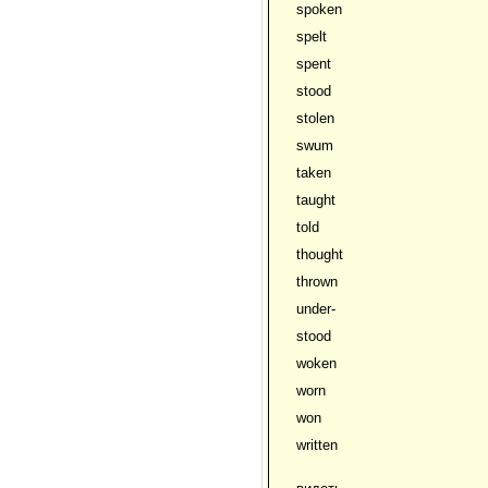
spoken
spelt
spent
stood
stolen
swum
taken
taught
told
thought
thrown
under-
stood
woken
worn
won
written