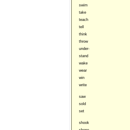
swim
take
teach
tell
think
throw
under-
stand
wake
wear
win
writе
saw
sold
set
shook
shone