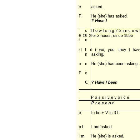
e
asked.
P
He (she) has asked.
? Have I
s
H o w l o n g ? S i n c e w 
e c
u o
for 2 hours, since 1856
t
u
r f
t i
I ( we, you, they ) ha
n
asking.
e
n
He (she) has been asking.
P
o
C
? Have I been
P a s s i v e v o i c e
P r e s e n t
e
to be + V in 3 f.
p l
I am asked.
i m
He (she) is asked.