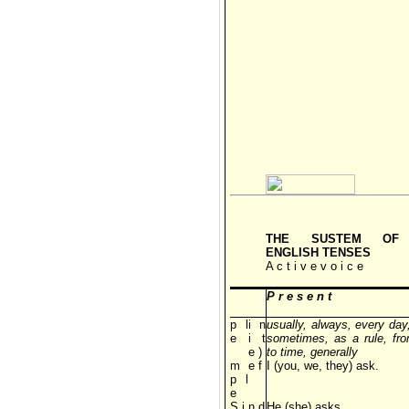
ТНE SUSTEM OF
ENGLISH TENSES
A c t i v e v o i c e
P r e s e n t
p l
i n
usually, always, every day,
e
i t
sometimes, as a rule, fr
e )
to time, generally
m
e f
I (you, we, they) ask.
p l
e
S i
n d
He (she) asks.