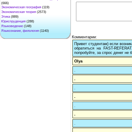
(666)
Экономическая география
(119)
Экономическая теория
(2573)
Этика
(889)
Юриспруденция
(288)
Языковедение
(148)
Языкознание, филология
(1140)
Комментарии:
Привет студентам) если возник
обратиться на FAST-REFERAT
попробуйте, за спрос денег не б
Olya
.
.
.
.
.
.
.
.