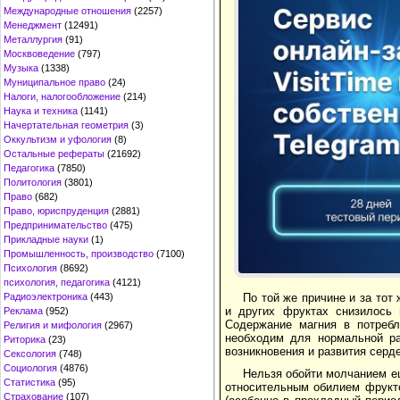
Международные отношения
(2257)
Менеджмент
(12491)
Металлургия
(91)
Москвоведение
(797)
Музыка
(1338)
Муниципальное право
(24)
Налоги, налогообложение
(214)
Наука и техника
(1141)
Начертательная геометрия
(3)
Оккультизм и уфология
(8)
Остальные рефераты
(21692)
Педагогика
(7850)
Политология
(3801)
Право
(682)
Право, юриспруденция
(2881)
Предпринимательство
(475)
Прикладные науки
(1)
Промышленность, производство
(7100)
Психология
(8692)
психология, педагогика
(4121)
Радиоэлектроника
(443)
По той же причине и за то
и других фруктах снизилось 
Реклама
(952)
Содержание магния в потреб
Религия и мифология
(2967)
необходим для нормальной ра
Риторика
(23)
возникновения и развития серд
Сексология
(748)
Социология
(4876)
Нельзя обойти молчанием е
Статистика
(95)
относительным обилием фрукто
Страхование
(107)