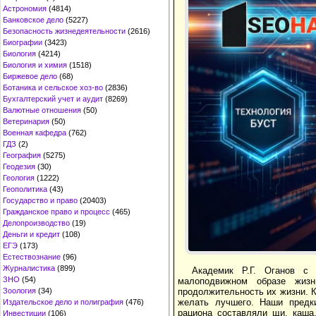
Астрономия
(4814)
Банковское дело
(5227)
Безопасность жизнедеятельности
(2616)
Биографии
(3423)
Биология
(4214)
Биология и химия
(1518)
Биржевое дело
(68)
Ботаника и сельское хоз-во
(2836)
Бухгалтерский учет и аудит
(8269)
Валютные отношения
(50)
Ветеринария
(50)
Военная кафедра
(762)
ГДЗ
(2)
География
(5275)
Геодезия
(30)
Геология
(1222)
Геополитика
(43)
Государство и право
(20403)
Гражданское право и процесс
(465)
Делопроизводство
(19)
Деньги и кредит
(108)
ЕГЭ
(173)
Естествознание
(96)
Журналистика
(899)
Академик Р.Г. Оганов с 
ЗНО
(54)
малоподвижном образе жизн
продолжительность их жизни. Ка
Зоология
(34)
желать лучшего. Наши предки
Издательское дело и полиграфия
(476)
рациона составляли щи, каша
Инвестиции
(106)