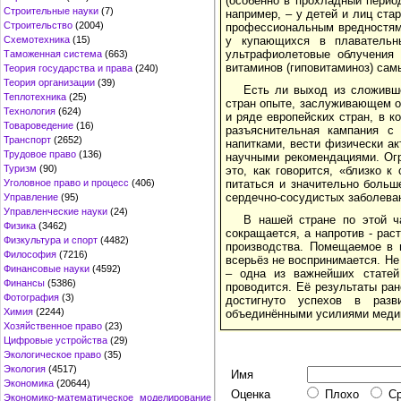
(особенно в прохладный период
Строительные науки
(7)
например, – у детей и лиц ст
Строительство
(2004)
профессиональным вредностям,
Схемотехника
(15)
у купающихся в плавательн
ультрафиолетовые облучения 
Таможенная система
(663)
витаминов (гиповитаминоз) сам
Теория государства и права
(240)
Теория организации
(39)
Есть ли выход из сложивше
Теплотехника
(25)
стран опыте, заслуживающем о
Технология
(624)
и ряде европейских стран, в 
Товароведение
(16)
разъяснительная кампания с
Транспорт
(2652)
напитками, вести физически ак
Трудовое право
(136)
научными рекомендациями. Ог
Туризм
(90)
это, как говорится, «близко к
Уголовное право и процесс
(406)
питаться и значительно больш
сердечно-сосудистых заболеван
Управление
(95)
Управленческие науки
(24)
В нашей стране по этой ч
Физика
(3462)
сокращается, а напротив - ра
Физкультура и спорт
(4482)
производства. Помещаемое в 
Философия
(7216)
всерьёз не воспринимается. Не 
Финансовые науки
(4592)
– одна из важнейших статей
Финансы
(5386)
проводится. Её результаты ра
Фотография
(3)
достигнуто успехов в разв
Химия
(2244)
объединёнными усилиями медик
Хозяйственное право
(23)
Цифровые устройства
(29)
Экологическое право
(35)
Экология
(4517)
Имя
Экономика
(20644)
Оценка
Плохо
С
Экономико-математическое моделирование