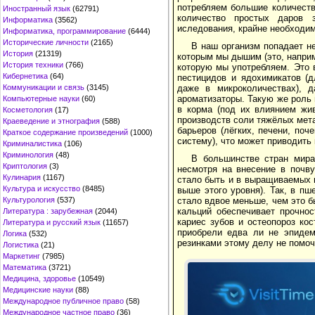
потребляем большие количеств
Иностранный язык
(62791)
количество простых даров з
Информатика
(3562)
иследования, крайне необходи
Информатика, программирование
(6444)
Исторические личности
(2165)
В наш организм попадает н
История
(21319)
которым мы дышим (это, наприм
История техники
(766)
которую мы употребляем. Это 
Кибернетика
(64)
пестицидов и ядохимикатов (д
даже в микроколичествах), 
Коммуникации и связь
(3145)
ароматизаторы. Такую же роль
Компьютерные науки
(60)
в корма (под их влиянием жи
Косметология
(17)
производств соли тяжёлых мета
Краеведение и этнография
(588)
барьеров (лёгких, печени, по
Краткое содержание произведений
(1000)
систему), что может приводить
Криминалистика
(106)
Криминология
(48)
В большинстве стран мира
Криптология
(3)
несмотря на внесение в почву
Кулинария
(1167)
стало быть и в выращиваемых н
Культура и искусство
(8485)
выше этого уровня). Так, в пш
стало вдвое меньше, чем это б
Культурология
(537)
кальций обеспечивает прочнос
Литература : зарубежная
(2044)
кариес зубов и остеопороз ко
Литература и русский язык
(11657)
приобрели едва ли не эпидем
Логика
(532)
резинками этому делу не помоч
Логистика
(21)
Маркетинг
(7985)
Математика
(3721)
Медицина, здоровье
(10549)
Медицинские науки
(88)
Международное публичное право
(58)
Международное частное право
(36)