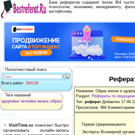
Банк рефератов содержит более 364 тыся
психологии, экономике, менеджменту, фило
английскому.
Полнотекстовый поиск
Реферат
Всего работ:
364139
Название: Образ жизни и здоро
Теги названий
Раздел:
Рефераты по медицине
здоровье
человек
жизнь
образ
Тип:
реферат
Добавлен 17:46:1
Просмотров: 966 Комментариев:
Реклама
Герман Цверианишвили
✨
VisitTime.ru
помогает быстро
организовать онлайн-запись
Эксперты Всемирной организ