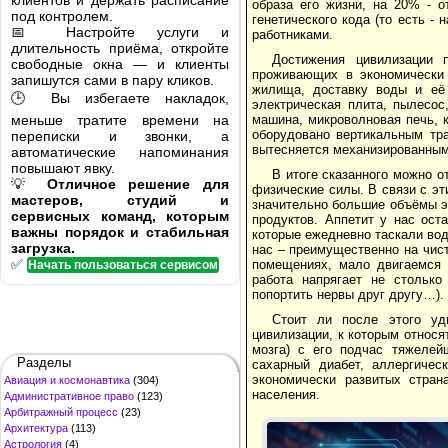
клиентов и держать расписание
образа его жизни, на 20% - 
под контролем.
генетического кода (то есть -
📅 Настройте услуги и
работниками.
длительность приёма, откройте
Достижения цивилизации 
свободные окна — и клиенты
проживающих в экономически 
запишутся сами в пару кликов.
жилища, доставку воды и её 
🕒 Вы избегаете накладок,
электрическая плита, пылесос
меньше тратите времени на
машина, микроволновая печь, 
оборудовано вертикальным тр
переписки и звонки, а
вытесняется механизированным
автоматические напоминания
повышают явку.
В итоге сказанного можно о
💡
Отличное решение для
физические силы. В связи с э
мастеров, студий и
значительно большие объёмы э
сервисных команд, которым
продуктов. Аппетит у нас ос
важны порядок и стабильная
которые ежедневно таскали вод
загрузка.
нас – преимущественно на чис
✅
помещениях, мало двигаемся 
Начать пользоваться сервисом
работа напрягает не стольк
попортить нервы друг другу…).
Стоит ли после этого уд
цивилизации, к которым относя
мозга) с его подчас тяжелей
Разделы
сахарный диабет, аллергичес
экономически развитых стран
Авиация и космонавтика
(304)
населения.
Административное право
(123)
Арбитражный процесс
(23)
Архитектура
(113)
Астрология
(4)