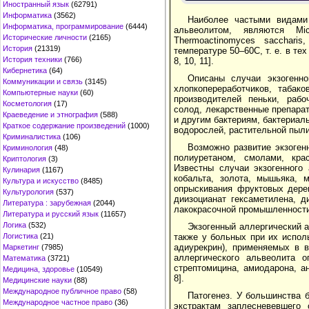
Иностранный язык
(62791)
Информатика
(3562)
Наиболее частыми видами
Информатика, программирование
(6444)
альвеолитом, являются Мicro
Исторические личности
(2165)
Thermoactinomyces sacchari
История
(21319)
температуре 50–60С, т. е. в те
История техники
(766)
8, 10, 11].
Кибернетика
(64)
Описаны случаи экзогенно
Коммуникации и связь
(3145)
хлопкопереработчиков, табак
Компьютерные науки
(60)
производителей пеньки, раб
Косметология
(17)
солод, лекарственные препара
Краеведение и этнография
(588)
и другим бактериям, бактериал
Краткое содержание произведений
(1000)
водорослей, растительной пыли
Криминалистика
(106)
Возможно развитие экзоген
Криминология
(48)
полиуретаном, смолами, кра
Криптология
(3)
Известны случаи экзогенного
Кулинария
(1167)
кобальта, золота, мышьяка, 
Культура и искусство
(8485)
опрыскивания фруктовых дерев
Культурология
(537)
диизоцианат гексаметилена, д
Литература : зарубежная
(2044)
лакокрасочной промышленности,
Литература и русский язык
(11657)
Логика
(532)
Экзогенный аллергический а
также у больных при их исполь
Логистика
(21)
адиурекрин), применяемых в в
Маркетинг
(7985)
аллергического альвеолита о
Математика
(3721)
стрептомицина, амиодарона, ан
Медицина, здоровье
(10549)
8].
Медицинские науки
(88)
Международное публичное право
(58)
Патогенез. У большинства
Международное частное право
(36)
экстрактам заплесневевшего 