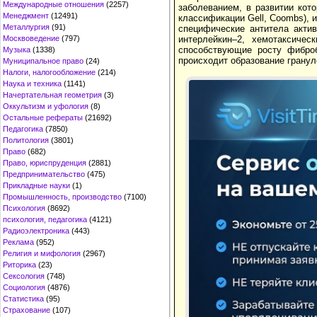
Международные отношения
(2257)
заболеванием, в развитии кот
Менеджмент
(12491)
классификации Gell, Coombs),
Металлургия
(91)
специфические антитела акти
интерлейкин–2, хемотаксичес
Москвоведение
(797)
способствующие росту фиброб
Музыка
(1338)
происходит образование гранул
Муниципальное право
(24)
Налоги, налогообложение
(214)
Наука и техника
(1141)
Начертательная геометрия
(3)
Оккультизм и уфология
(8)
Остальные рефераты
(21692)
Педагогика
(7850)
Политология
(3801)
Право
(682)
Право, юриспруденция
(2881)
Предпринимательство
(475)
Прикладные науки
(1)
Промышленность, производство
(7100)
Психология
(8692)
психология, педагогика
(4121)
Радиоэлектроника
(443)
Реклама
(952)
Религия и мифология
(2967)
Риторика
(23)
Сексология
(748)
Социология
(4876)
Статистика
(95)
Страхование
(107)