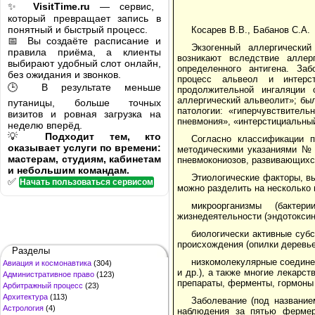
✨
VisitTime.ru
— сервис,
который превращает запись в
понятный и быстрый процесс.
Косарев В.В., Бабанов С.А.
📅 Вы создаёте расписание и
Экзогенный аллергически
правила приёма, а клиенты
возникают вследствие аллер
выбирают удобный слот онлайн,
определенного антигена. За
без ожидания и звонков.
процесс альвеол и интерс
🕒 В результате меньше
продолжительной ингаляции о
аллергический альвеолит»; был
путаницы, больше точных
патологии: «гиперчувствител
визитов и ровная загрузка на
пневмония», «интерстициальный 
неделю вперёд.
💡
Подходит тем, кто
Согласно классификации 
оказывает услуги по времени:
методическими указаниями № 
мастерам, студиям, кабинетам
пневмокониозов, развивающихся
и небольшим командам.
Этиологические факторы, в
✅
Начать пользоваться сервисом
можно разделить на несколько г
микроорганизмы (бакте
жизнедеятельности (эндотоксин
биологически активные субс
происхождения (опилки деревье
Разделы
низкомолекулярные соедине
Авиация и космонавтика
(304)
и др.), а также многие лекарс
Административное право
(123)
препараты, ферменты, гормоны 
Арбитражный процесс
(23)
Архитектура
(113)
Заболевание (под название
Астрология
(4)
наблюдения за пятью фермер