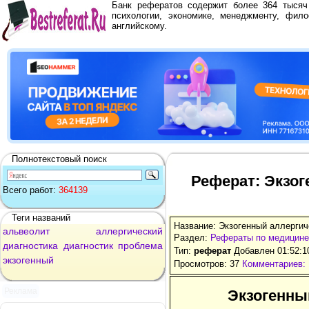
Банк рефератов содержит более 364 тыся
психологии, экономике, менеджменту, фило
английскому.
Полнотекстовый поиск
Реферат: Экзо
Всего работ:
364139
Теги названий
Название: Экзогенный аллергич
альвеолит
аллергический
Раздел:
Рефераты по медицине
диагностика
диагностик
проблема
Тип:
реферат
Добавлен 01:52:1
экзогенный
Просмотров: 37
Комментариев: 
Реклама
Экзогенны