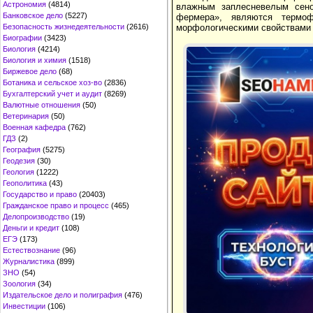
Астрономия
(4814)
влажным заплесневелым сено
Банковское дело
(5227)
фермера», являются термо
Безопасность жизнедеятельности
(2616)
морфологическими свойствами г
Биографии
(3423)
Биология
(4214)
Биология и химия
(1518)
Биржевое дело
(68)
Ботаника и сельское хоз-во
(2836)
Бухгалтерский учет и аудит
(8269)
Валютные отношения
(50)
Ветеринария
(50)
Военная кафедра
(762)
ГДЗ
(2)
География
(5275)
Геодезия
(30)
Геология
(1222)
Геополитика
(43)
Государство и право
(20403)
Гражданское право и процесс
(465)
Делопроизводство
(19)
Деньги и кредит
(108)
ЕГЭ
(173)
Естествознание
(96)
Журналистика
(899)
ЗНО
(54)
Зоология
(34)
Издательское дело и полиграфия
(476)
Инвестиции
(106)