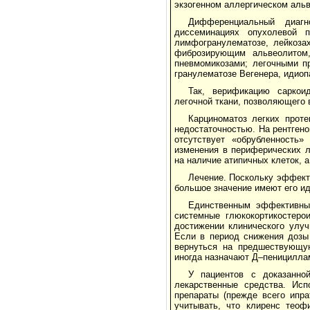
экзогенном аллергическом альв
Дифференциальный диагн
диссеминациях опухолевой п
лимфогранулематозе, лейкоза
фиброзирующим альвеолитом,
пневмомикозами; легочными пр
гранулематозе Вегенера, идиопа
Так, верификацию саркои
легочной ткани, позволяющего
Карциноматоз легких прот
недостаточностью. На рентген
отсутствует «обрубленность»
изменения в периферических л
на наличие атипичных клеток, 
Лечение. Поскольку эффект
большое значение имеют его ид
Единственным эффективны
системные глюкокортикостеро
достижении клинического улуч
Если в период снижения дозы 
вернуться на предшествующую
иногда назначают Д–пенициллам
У пациентов с доказанно
лекарственные средства. Исп
препараты (прежде всего ипра
учитывать, что клиренс теоф