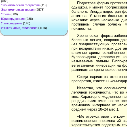
(666)
Подострая форма протекает
Экономическая география
(119)
одышкой, и может прогрессиров
Экономическая теория
(2573)
больного. Иногда подострая ф
Этика
(889)
антигена. У многих больных 
Юриспруденция
(288)
исчезают через несколько дн
Языковедение
(148)
противном случае болезнь 
Языкознание, филология
(1140)
неизвестна.
Хроническая форма заболе
болезнью легких, сопровожда
без предшествующих проявлен
при воздействии низких доз а
влажные хрипы, ослабленное 
булавовидная деформация кон
называемые пальцы Гиппократ
вегетативной иннервации на ф
развивается хроническое лего
Среди вариантов экзогенн
препаратов, известны «амиодаро
Известно, что особенност
легочной токсичности, что во
мес. Характерно медленное на
рецидив симптомов после пре
временном интервале от неск
среднем через 18–24 мес.).
«Метотрексатовое легкое»
возникновения пневмопатий вы
характеризуется подострым теч