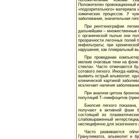
Положителен провокационный и
«подозрительного» материала 
химических процессов. У чув
заболевания, значительная гип
При рентгенографии легки
дальнейшем – множественные м
с органической пылью они по
прозрачности легочных полей 
инфильтраты; при хроническо
нарушения, как плевральный вы
При проведении компьюте
мелкие очаговые тени на фоне 
стекла». Часто отмечаются бу
сотового легкого. Иногда набл
выявить острый альвеолит, одн
клинической картиной заболев
исключает наличия заболевани
При анализе цитоза бронхо
популяций Т–лимфоцитов (преи
Биопсия легкого показана,
получают в активной фазе б
состоящий из плазматически
слабовыраженный интерстициа
неспецифично для экзогенного 
Часто развиваются обли
Гранулематоз, альвеолит и б