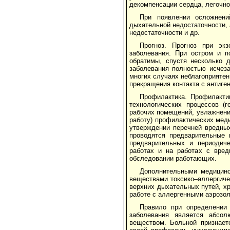
декомпенсации сердца, легочно
При появлении осложнени
дыхательной недостаточности, 
недостаточности и др.
Прогноз. Прогноз при эк
заболевания. При остром и п
обратимы, спустя несколько 
заболевания полностью исчеза
многих случаях неблагоприятен
прекращения контакта с антиге
Профилактика. Профилактик
технологических процессов (
рабочих помещений, увлажнение
работу) профилактических мед
утверждении перечней вредных
проводятся предварительные 
предварительных и периодиче
работах и на работах с вред
обследовании работающих.
Дополнительными медицинс
веществами токсико–аллергиче
верхних дыхательных путей, х
работе с аллергенными аэрозол
Правило при определении 
заболевания является абсо
веществом. Больной признает