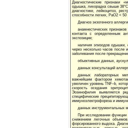
Диагностические признаки «
одышка, лихорадка свыше 38°С,
диагностике, лейкоцитоз, ре
способности легких, PaO2 < 50 
Диагноз экзогенного аллерг
анамнестических признаков 
контакта с определенным ан
экспозиции;
наличия эпизодов одышки,
через несколько часов после 
заболевания после прекращения
объективных данных, аускул
данных консультаций аллерг
данных лабораторных мет
важнейшим фактором хемота
увеличен уровень TNF–b, кото
скорость оседания эритроци
Эозинофилия выявляется ре
специфические преципитирующ
иммуноэлектрофореза и иммун
данных инструментальных м
При исследовании функции 
снижением легочных объемов
форсированного выдоха. Диагно
положительные кожные скар