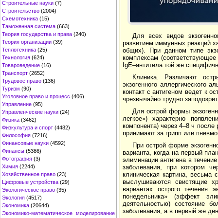
Строительные науки
(7)
Строительство
(2004)
Схемотехника
(15)
Таможенная система
(663)
Теория государства и права
(240)
Для всех видов экзогенно
Теория организации
(39)
развитием иммунных реакций ха
Теплотехника
(25)
общих). При данном типе экз
комплексам (соответствующее 
Технология
(624)
IgЕ–антитела той же специфичн
Товароведение
(16)
Транспорт
(2652)
Клиника. Различают остр
Трудовое право
(136)
экзогенного аллергического а
Туризм
(90)
контакт с антигеном ведет к о
Уголовное право и процесс
(406)
чрезвычайно трудно заподозрит
Управление
(95)
Для острой формы экзогенн
Управленческие науки
(24)
легкое») характерно появлен
Физика
(3462)
компонента) через 4–8 ч после
Физкультура и спорт
(4482)
принимают за грипп или пневмо
Философия
(7216)
Финансовые науки
(4592)
При острой форме экзогенн
Финансы
(5386)
варианта, когда на первый пл
Фотография
(3)
элиминации антигена в течени
Химия
(2244)
заболевания, при котором че
клиническая картина, весьма 
Хозяйственное право
(23)
выслушиваются свистящие хр
Цифровые устройства
(29)
вариантах острого течения э
Экологическое право
(35)
понедельника» (эффект эли
Экология
(4517)
деятельностью) состояние бо
Экономика
(20644)
заболевания, а в первый же ден
Экономико-математическое моделирование