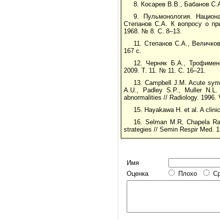
8. Косарев В.В., Бабанов С
9. Пульмонология. Национ
Степанов С.А. К вопросу о пр
1968. № 8. С. 8–13.
11. Степанов С.А., Величко
167 с.
12. Черняк Б.А., Трофимен
2009. Т. 11. № 11. С. 16–21.
13. Campbell J.M. Acute symp
A.U., Padley S.P., Muller N.L. 
abnormalities // Radiology. 1996. 
15. Hayakawa H. et al. A clini
16. Selman M.R, Chapela Ragh
strategies // Semin Respir Med. 1
Имя
Оценка
Плохо
С