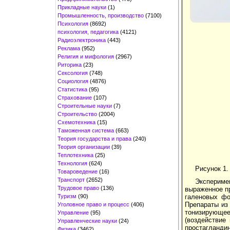
Прикладные науки
(1)
Промышленность, производство
(7100)
Психология
(8692)
психология, педагогика
(4121)
Радиоэлектроника
(443)
Реклама
(952)
Религия и мифология
(2967)
Риторика
(23)
Сексология
(748)
Социология
(4876)
Статистика
(95)
Страхование
(107)
Строительные науки
(7)
Строительство
(2004)
Схемотехника
(15)
Таможенная система
(663)
Теория государства и права
(240)
Теория организации
(39)
Теплотехника
(25)
Технология
(624)
Рисунок 1.
Товароведение
(16)
Транспорт
(2652)
Эксперим
Трудовое право
(136)
выраженное пр
Туризм
(90)
галеновых фо
Препараты из 
Уголовное право и процесс
(406)
тонизирующее
Управление
(95)
(воздействие
Управленческие науки
(24)
простагланди
Физика
(3462)