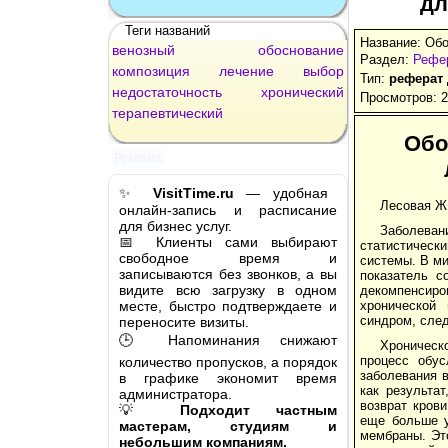
дл
Теги названий
Название: Обо
венозный
обоснование
Раздел:
Рефе
композиция
лечение
выбор
Тип:
реферат
недостаточность
хронический
Просмотров: 
терапевтический
Обо
Реклама
✨
VisitTime.ru
— удобная
Лесовая Ж
онлайн-запись и расписание
для бизнес услуг.
Заболеван
📅 Клиенты сами выбирают
статистическ
свободное время и
системы. В ми
записываются без звонков, а вы
показатель с
видите всю загрузку в одном
декомпенсиро
месте, быстро подтверждаете и
хронической
синдром, след
переносите визиты.
🕒 Напоминания снижают
Хроническ
процесс обус
количество пропусков, а порядок
заболевания в
в графике экономит время
как результа
администратора.
возврат кров
💡
Подходит частным
еще больше у
мастерам, студиям и
мембраны. Это
небольшим компаниям.