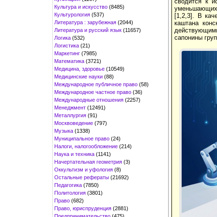
сводится к и
Культура и искусство
(8485)
уменьшающих 
Культурология
(537)
[1,2,3]. В к
Литература : зарубежная
(2044)
каштана конс
действующими
Литература и русский язык
(11657)
сапонины груп
Логика
(532)
Логистика
(21)
Маркетинг
(7985)
Математика
(3721)
Медицина, здоровье
(10549)
Медицинские науки
(88)
Международное публичное право
(58)
Международное частное право
(36)
Международные отношения
(2257)
Менеджмент
(12491)
Металлургия
(91)
Москвоведение
(797)
Музыка
(1338)
Муниципальное право
(24)
Налоги, налогообложение
(214)
Наука и техника
(1141)
Начертательная геометрия
(3)
Оккультизм и уфология
(8)
Остальные рефераты
(21692)
Педагогика
(7850)
Политология
(3801)
Право
(682)
Право, юриспруденция
(2881)
Предпринимательство
(475)