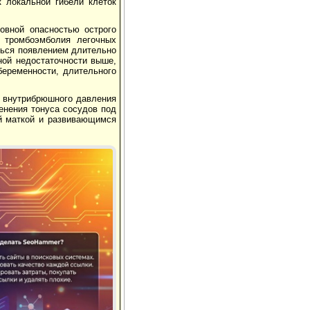
к локальной гибели клеток
новной опасностью острого
, тромбоэмболия легочных
ться появлением длительно
ной недостаточности выше,
беременности, длительного
я внутрибрюшного давления
енения тонуса сосудов под
й маткой и развивающимся