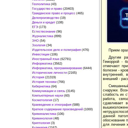
Геополитика
(43)
Государство и право
(20403)
Гражданское право и процесс
(465)
Делопроизводство
(19)
Деньги и кредит
(108)
ЕГЭ
(173)
Естествознание
(96)
Журналистика
(899)
ЗНО
(54)
Зоология
(34)
Издательское дело и полиграфия
(476)
Прием орал
Инвестиции
(106)
Другим ра
Иностранный язык
(62791)
Геморрой - б
Информатика
(3562)
отмечают при
Информатика, программирование
(6444)
болезни - кр
Исторические личности
(2165)
внутренний, 
История
(21319)
внешний - рас
История техники
(766)
Смешанный
Кибернетика
(64)
снаружи. Воз
Коммуникации и связь
(3145)
слабость их с
Компьютерные науки
(60)
работа, свя
Косметология
(17)
сдавливает в
Краеведение и этнография
(588)
вышеизложен
Краткое содержание произведений
(1000)
нетрудоспосо
Криминалистика
(106)
данной патол
Криминология
(48)
обоснование п
Криптология
(3)
для лечения х
Кулинария
(1167)