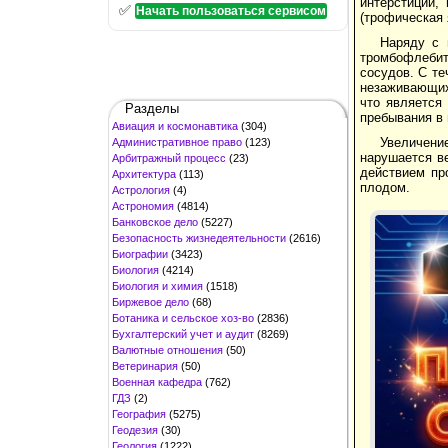
интерстиций,
✅
Начать пользоваться сервисом
(трофическая 
Наряду с 
тромбофлебит
сосудов. С т
незаживающих
что является
Разделы
пребывания в
Авиация и космонавтика
(304)
Увеличение
Административное право
(123)
нарушается ве
Арбитражный процесс
(23)
действием пр
Архитектура
(113)
плодом.
Астрология
(4)
Астрономия
(4814)
Банковское дело
(5227)
Безопасность жизнедеятельности
(2616)
Биографии
(3423)
Биология
(4214)
Биология и химия
(1518)
Биржевое дело
(68)
Ботаника и сельское хоз-во
(2836)
Бухгалтерский учет и аудит
(8269)
Валютные отношения
(50)
Ветеринария
(50)
Военная кафедра
(762)
ГДЗ
(2)
География
(5275)
Геодезия
(30)
Геология
(1222)