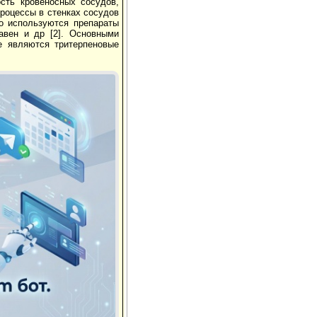
сть кровеносных сосудов,
роцессы в стенках сосудов
ко используются препараты
савен и др [2]. Основными
е являются тритерпеновые