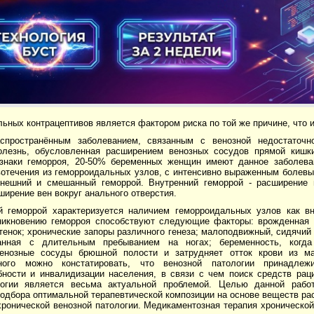
ьных контрацептивов является фактором риска по той же причине, что 
спространённым заболеванием, связанным с венозной недостаточн
олезнь, обусловленная расширением венозных сосудов прямой киш
знаки геморроя, 20-50% беременных женщин имеют данное заболева
овотечения из геморроидальных узлов, с интенсивно выраженным болев
внешний и смешанный геморрой. Внутренний геморрой - расширение 
ширение вен вокруг анального отверстия.
 геморрой характеризуется наличием геморроидальных узлов как вн
никновению геморроя способствуют следующие факторы: врожденная о
тенок; хронические запоры различного генеза; малоподвижный, сидячий 
занная с длительным пребыванием на ногах; беременность, когд
енозные сосуды брюшной полости и затрудняет отток крови из ма
ного можно констатировать, что венозной патологии принадлеж
бности и инвалидизации населения, в связи с чем поиск средств ра
огии является весьма актуальной проблемой. Целью данной работ
одбора оптимальной терапевтической композиции на основе веществ ра
ронической венозной патологии. Медикаментозная терапия хронической