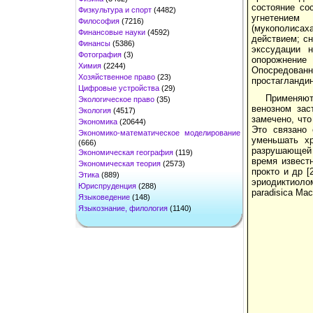
состояние со
Физкультура и спорт
(4482)
угнетением
Философия
(7216)
(мукополисах
Финансовые науки
(4592)
действием; с
Финансы
(5386)
экссудации 
Фотография
(3)
опорожнение
Химия
(2244)
Опосредован
Хозяйственное право
(23)
простагландин
Цифровые устройства
(29)
Применяют
Экологическое право
(35)
венозном зас
Экология
(4517)
замечено, чт
Экономика
(20644)
Это связано 
Экономико-математическое моделирование
уменьшать хр
(666)
разрушающей 
Экономическая география
(119)
время известн
Экономическая теория
(2573)
прокто и др 
Этика
(889)
эриодиктиолом
Юриспруденция
(288)
paradisica Mac
Языковедение
(148)
Языкознание, филология
(1140)