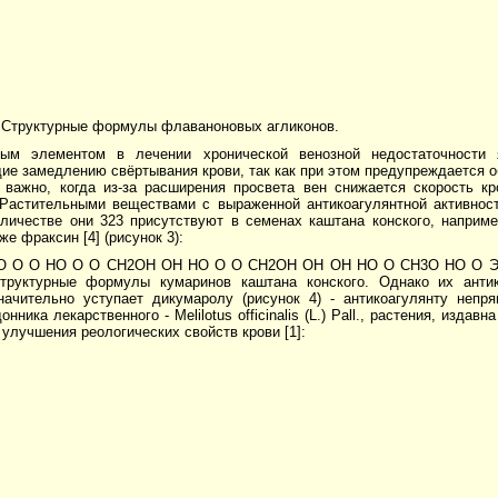
. Структурные формулы флаваноновых агликонов.
ым элементом в лечении хронической венозной недостаточности я
е замедлению свёртывания крови, так как при этом предупреждается о
 важно, когда из-за расширения просвета вен снижается скорость кр
. Растительными веществами с выраженной антикоагулянтной активно
личестве они 323 присутствуют в семенах каштана конского, наприме
же фраксин [4] (рисунок 3):
O O O HO O O CH2OH OH HO O O CH2OH OH OH HO O CH3O HO O Эск
труктурные формулы кумаринов каштана конского. Однако их анти
начительно уступает дикумаролу (рисунок 4) - антикоагулянту непр
нника лекарственного - Melilotus officinalis (L.) Pall., растения, издав
улучшения реологических свойств крови [1]: