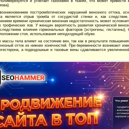
 полимеризуется и угнетает газообмен в тканях, что может привести 
язва).
возникновением посттромботических нарушений венозного оттока, ос
а является отрыв тромба от сосудистой стенки и, как следствие
ечением времени хроническая венозная недостаточность может осложни
 трофических язв. У женщин вероятность развития хронической веноз
 следствием влияния гормональных факторов (эстрогены, гестагены), 
 положении стоя, использования неподходящей обуви.
 массы тела влияет на состояние вен, так как в результате повышени
нозный отток из нижних конечностей. При беременности возникают изм
огестерона, а подвздошные и тазовые вены сдавливаются увеличенно