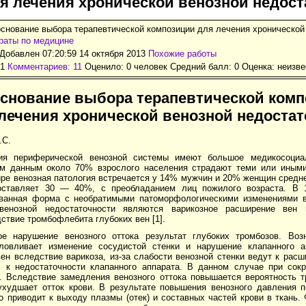
я лечения хронической венозной недост
снование выбора терапевтической композиции для лечения хронической
раты по медицине
Добавлен 07:20:59 14 октября 2013
Похожие работы
21
Комментариев: 11
Оценило: 0 человек Средний балл: 0 Оценка:
неизве
снование выбора терапевтической комп
лечения хронической венозной недостат
.C.
ия периферической венозной системы имеют большое медикосоциал
им данным около 70% взрослого населения страдают теми или иными
ре венозная патология встречается у 14% мужчин и 20% женщин средне
оставляет 30 — 40%, с преобладанием лиц пожилого возраста. В 
ванная форма с необратимыми патоморфологическими изменениями 
 венозной недостаточности являются варикозное расширение вен 
ствие тромбофлебита глубоких вен [1].
ое нарушение венозного оттока результат глубоких тромбозов. Во
ловливает изменение сосудистой стенки и нарушение клапанного а
ен вследствие варикоза, из-за слабости венозной стенки ведут к рас
т, к недостаточности клапанного аппарата. В данном случае при со
и. Вследствие замедления венозного оттока повышается вероятность т
худшает отток крови. В результате повышения венозного давления 
 приводит к выходу плазмы (отек) и составных частей крови в ткань.