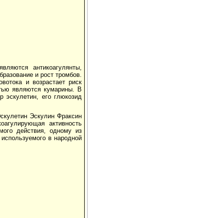
вляются антикоагулянты,
бразование и рост тромбов.
овотока и возрастает риск
стью являются кумарины. В
р эскулетин, его глюкозид
улетин Эскулин Фраксин
коагулирующая активность
ямого действия, одному из
на используемого в народной