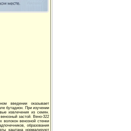
Реклама
ном введении оказывает
ле бутадион. При изучении
вые извлечения из семян.
венозный застой. Вено-322
х волокон венозной стенки
адпочечников, образования
раты каштана нормализуют