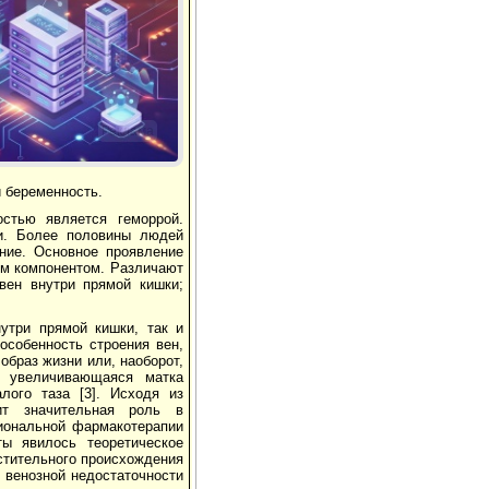
Реклама
и беременность.
остью является геморрой.
ки. Более половины людей
ние. Основное проявление
ым компонентом. Различают
вен внутри прямой кишки;
утри прямой кишки, так и
собенность строения вен,
образ жизни или, наоборот,
а увеличивающаяся матка
лого таза [3]. Исходя из
ит значительная роль в
циональной фармакотерапии
ы явилось теоретическое
стительного происхождения
 венозной недостаточности