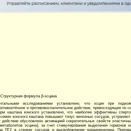
 Структурная формула β-эсцина.
ентальными исследованиями установлено, что эсцин при подкож
отивоотёчное и противовоспалительное действие, превосходящее по си
рм каштана конского установлено, что наиболее эффективны спирто
семян конского каштана повышают тонус венозных сосудов, устраняют 
 действие обусловлено активацией сократительных свойств эластичны
 метаболитов эсцина); за счет стимулирования выделения гормонов н
на ПГ2 в стенках сосудов и высвобождения норадреналина. Препа