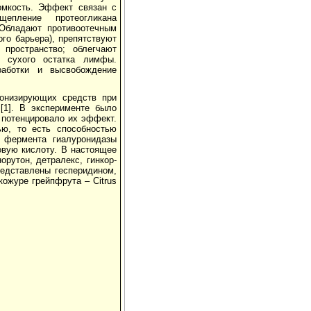
омкость. Эффект связан с
епление протеогликана
 Обладают противоотечным
го барьера), препятствуют
пространство; облегчают
е сухого остатка лимфы.
работки и высвобождение
тонизирующих средств при
[1]. В эксперименте было
 потенцировало их эффект.
ью, то есть способностью
я фермента гиалуронидазы
вую кислоту. В настоящее
орутон, детралекс, гинкор-
редставлены гесперидином,
кожуре грейпфрута – Citrus