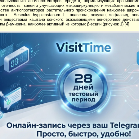
спользованию ангиопротекторов, средств, нормализующих проницаемо
отёчность тканей и улучшающих микроциркуляцию и метаболические п
ачестве ангиопротекторов растительного происхождения наиболее широ
кого – Aesculus hyppicastanum L.: анавенол, эскузан, эсфлазид, эс
 веществами каштана конского оказывающими венотропное действи
пы β-амирина, наиболее активный из которых β-эсцин (рисунок 1) [4]: