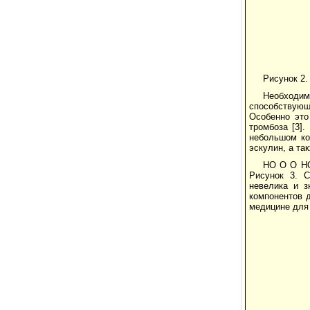
Рисунок 2
Необходим
способствующи
Особенно это
тромбоза [3]
небольшом ко
эскулин, а так
HO O O H
Рисунок 3. С
невелика и з
компонентов до
медицине для 