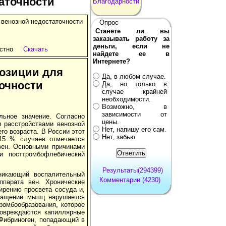
аточности
Благодарности
 венозной недостаточности
Опрос
Станете ли вы
заказывать работу за
деньги, если не
стно
Скачать
найдете ее в
Интернете?
озиции для
Да, в любом случае.
очности
Да, но только в
случае крайней
необходимости.
Возможно, в
зависимости от
ьное значение. Согласно
цены.
 расстройствами венозной
Нет, напишу его сам.
го возраста. В России этот
Нет, забью.
15 % случаев отмечается
вен. Основными причинами
и посттромбофлебический
Результаты(294399)
зникающий воспалительный
Комментарии (4230)
ппарата вен. Хронические
ширению просвета сосуда и,
кращении мышц нарушается
ромбообразования, которое
повреждаются капиллярные
 Фибриноген, попадающий в