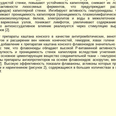
судистой стенки, повышают устойчивость капилляров, снижают их л
 активности лизосомных ферментов, что предупреждает расщ
аридов) капиллярной стенки. Ингибируют активность гиалуронидазы.
нижают проницаемость капилляров (проницаемость плазмолимфатическо
низкомолекулярных белков, электролитов и воды в межклеточное 
 варикозных узлов, понижают лимфоток, увеличивают содержани
но антиэкссудативное влияние реализуется через стимуляцию вы
ов [2].
 препараты каштана конского в качестве антитромботических, вено
тое и расширении вен нижних конечностей, геморрое, язвах голени 
о добавление к препаратам каштана конского флавоноидов значительно
с тем, что флавоноиды обладают высокой Р-витаминной активност
упкость и проницаемость стенок капилляров вследствие угнетени
основное цементирующее вещество соединительной ткани – гиалуроно
ы препараты ангиопротекторов на основе флавоноидов: аскорутин, вен
[2]. Высокую эффективность показали флаваноны, агликоны которых п
 и нарингенином (рисунок 2), содержащиеся в больших количествах в 
f.