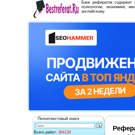
Банк рефератов содержит
психологии, экономике, ме
английскому.
Полнотекстовый поиск
Рефер
Всего работ:
364139