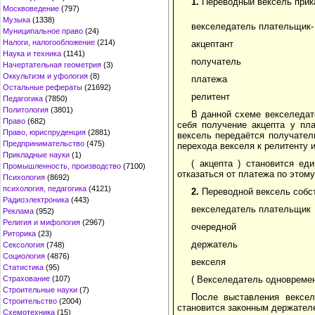
1.
Переводный вексель прика
Москвоведение
(797)
Музыка
(1338)
векселедатель плательщик-
Муниципальное право
(24)
Налоги, налогообложение
(214)
акцептант
Наука и техника
(1141)
получатель
Начертательная геометрия
(3)
Оккультизм и уфология
(8)
платежа
Остальные рефераты
(21692)
релитент
Педагогика
(7850)
Политология
(3801)
В данной схеме векселедат
Право
(682)
себя получение акцепта у пл
Право, юриспруденция
(2881)
вексель передаётся получател
Предпринимательство
(475)
перехода векселя к релитенту 
Прикладные науки
(1)
( акцепта ) становится е
Промышленность, производство
(7100)
отказаться от платежа по этом
Психология
(8692)
психология, педагогика
(4121)
2.
Переводной вексель собст
Радиоэлектроника
(443)
векселедатель плательщик
Реклама
(952)
Религия и мифология
(2967)
очередной
Риторика
(23)
держатель
Сексология
(748)
Социология
(4876)
векселя
Статистика
(95)
( Векселедатель одновремен
Страхование
(107)
Строительные науки
(7)
После выставления вексел
Строительство
(2004)
становится законным держател
Схемотехника
(15)