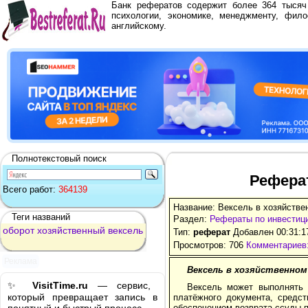
Банк рефератов содержит более 364 тыся
психологии, экономике, менеджменту, фило
английскому.
Полнотекстовый поиск
Реферат
Всего работ:
364139
Название: Вексель в хозяйстве
Теги названий
Раздел:
Рефераты по инвестиц
оборот
хозяйственный
вексель
Тип:
реферат
Добавлен 00:31:1
Просмотров: 706
Комментариев:
Реклама
Вексель в хозяйственном
✨
VisitTime.ru
— сервис,
Вексель может выполнять 
который превращает запись в
платёжного документа, средст
обеспечением возврата ссуды п