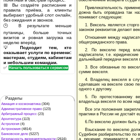
понятный и быстрый процесс.
📅 Вы создаёте расписание и
Привлекательность примене
правила приёма, а клиенты
дожна быть оправдана так на
выбирают удобный слот онлайн,
понимают следующее:
без ожидания и звонков.
1. Вексель является сторг
🕒 В результате меньше
законом реквизитов делают век
путаницы, больше точных
визитов и ровная загрузка на
Отношения между надписате
общегражданского права.
неделю вперёд.
💡
Подходит тем, кто
2. По векселю перед вла
оказывает услуги по времени:
надписатели, т.е. юридические
мастерам, студиям, кабинетам
дальнейшей передачи векселя 
и небольшим командам.
3. Все обязанные по вексе
✅
Начать пользоваться сервисом
сумме векселя.
4. Владелец векселя в слу
сделавших на векселе свою пе
одного к другому.
5. По протестованному в
Разделы
владельца векселя по всем на
Авиация и космонавтика
(304)
Административное право
(123)
Все эти положения закрепл
практики в России не достаёт 
Арбитражный процесс
(23)
Архитектура
(113)
6.По векселю должен быть 
Астрология
(4)
Астрономия
(4814)
Взыскание по векселю долж
Банковское дело
(5227)
Судебное разбирательство по в
а решение принимается в от
Безопасность жизнедеятельности
(2616)