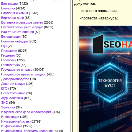
документов:
Биографии
(3423)
Биология
(4214)
-искового заявления;
Биология и химия
(1518)
Биржевое дело
(68)
-протеста натариуса;
Ботаника и сельское хоз-во
(2836)
Бухгалтерский учет и аудит
(8269)
Валютные отношения
(50)
Ветеринария
(50)
Военная кафедра
(762)
ГДЗ
(2)
География
(5275)
Геодезия
(30)
Геология
(1222)
Геополитика
(43)
Государство и право
(20403)
Гражданское право и процесс
(465)
Делопроизводство
(19)
Деньги и кредит
(108)
ЕГЭ
(173)
Естествознание
(96)
Журналистика
(899)
ЗНО
(54)
Зоология
(34)
Издательское дело и полиграфия
(476)
Инвестиции
(106)
Иностранный язык
(62791)
Информатика
(3562)
Информатика, программирование
(6444)