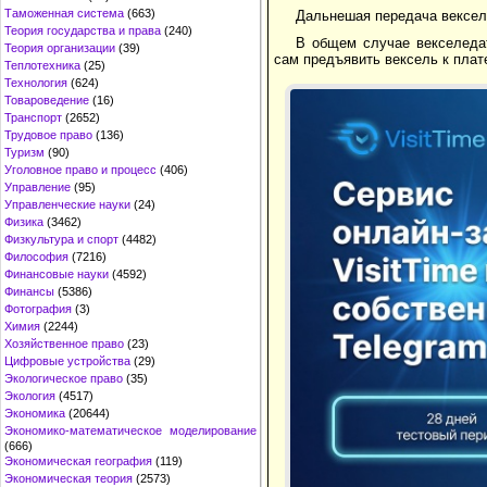
Таможенная система
(663)
Дальнешая передача вексел
Теория государства и права
(240)
В общем случае векселедат
Теория организации
(39)
сам предъявить вексель к пла
Теплотехника
(25)
Технология
(624)
Товароведение
(16)
Транспорт
(2652)
Трудовое право
(136)
Туризм
(90)
Уголовное право и процесс
(406)
Управление
(95)
Управленческие науки
(24)
Физика
(3462)
Физкультура и спорт
(4482)
Философия
(7216)
Финансовые науки
(4592)
Финансы
(5386)
Фотография
(3)
Химия
(2244)
Хозяйственное право
(23)
Цифровые устройства
(29)
Экологическое право
(35)
Экология
(4517)
Экономика
(20644)
Экономико-математическое моделирование
(666)
Экономическая география
(119)
Экономическая теория
(2573)