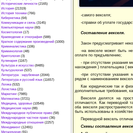
Исторические личности
(2165)
История
(21319)
История техники
(766)
-самого векселя;
Кибернетика
(64)
-справки об уплате государ
Коммуникации и связь
(3145)
Компьютерные науки
(60)
Косметология
(17)
Составление векселя.
Краеведение и этнография
(588)
Краткое содержание произведений
(1000)
Закон предусматривает неко
Криминалистика
(106)
-на векселе может быть н
Криминология
(48)
оплате по предъявлению;
Криптология
(3)
Кулинария
(1167)
- при отсутствии указания м
Культура и искусство
(8485)
нахождения ) плательщика ( ве
Культурология
(537)
-при отсутствии указания 
Литература : зарубежная
(2044)
рядом с наименованием вексел
Литература и русский язык
(11657)
Логика
(532)
Как юридические так и физ
Логистика
(21)
дополнительные требования, ка
Маркетинг
(7985)
Векселя делятся на прос
Математика
(3721)
отличаются. Как переводной т
Медицина, здоровье
(10549)
оба векселя распространяются
Медицинские науки
(88)
быть использованы в хозяйстве
Международное публичное право
(58)
Международное частное право
(36)
Переводной вексель отличае
Международные отношения
(2257)
Схемы составления вексе
Менеджмент
(12491)
Металлургия
(91)