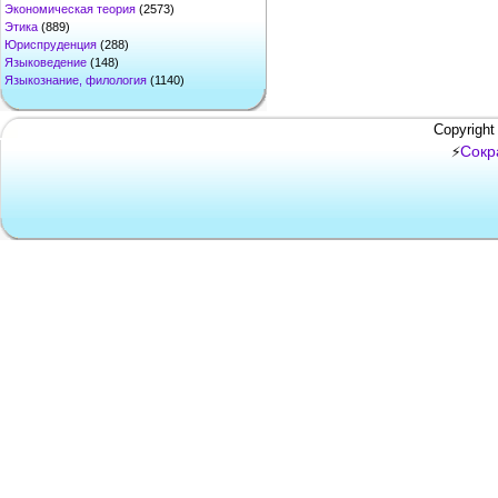
Экономическая теория
(2573)
Этика
(889)
Юриспруденция
(288)
Языковедение
(148)
Языкознание, филология
(1140)
Copyright
Сокр
⚡