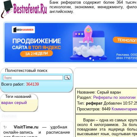
Банк рефератов содержит более 364 тыся
психологии, экономике, менеджменту, фило
английскому.
Полнотекстовый поиск
Всего работ:
364139
Название: Серый варан
Теги названий
Раздел:
Рефераты по зоологии
варан
серый
Тип:
реферат
Добавлен 10:57:2
Просмотров: 8449
Комментариев
Реклама
Варан – одна из самых круп
около 4 килограммов. За бол
✨
VisitTime.ru
— удобная
повадками эта ящерица больш
онлайн-запись и расписание
высовывает язык, ощупывая пре