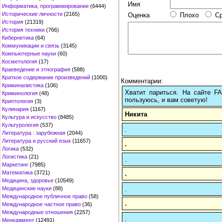
Имя
Информатика, программирование
(6444)
Исторические личности
(2165)
Оценка
Плохо
С
История
(21319)
История техники
(766)
Кибернетика
(64)
Коммуникации и связь
(3145)
Компьютерные науки
(60)
Косметология
(17)
Краеведение и этнография
(588)
Краткое содержание произведений
(1000)
Комментарии:
Криминалистика
(106)
Хватит париться. На сайте 
Криминология
(48)
пользуюсь, и вам советую!
Криптология
(3)
Кулинария
(1167)
Никита
Культура и искусство
(8485)
Культурология
(537)
.
Литература : зарубежная
(2044)
Литература и русский язык
(11657)
.
Логика
(532)
Логистика
(21)
.
Маркетинг
(7985)
Математика
(3721)
.
Медицина, здоровье
(10549)
.
Медицинские науки
(88)
Международное публичное право
(58)
.
Международное частное право
(36)
Международные отношения
(2257)
.
Менеджмент
(12491)