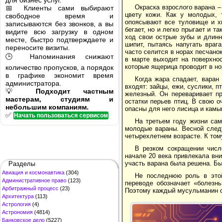
для бизнес услуг.
Окраска взрослого варана –
📅 Клиенты сами выбирают
цвету кожи. Как у молодых, 
свободное время и
опоясывают все туловище и х
записываются без звонков, а вы
бегает, но и легко прыгает и т
видите всю загрузку в одном
ход свои острые зубы и длинн
месте, быстро подтверждаете и
шипит, пытаясь напугать враг
переносите визиты.
часто селится в норах песчано
🕒 Напоминания снижают
в марте выходит на поверхнос
которые ящерица проводит в но
количество пропусков, а порядок
в графике экономит время
Когда жара спадает, варан
администратора.
входят: зайцы, ежи, суслики, 
💡
Подходит частным
железный. Он переваривает пр
мастерам, студиям и
остатки перьев птиц. В свою 
небольшим компаниям.
опасны для него лисица и камы
✅
Начать пользоваться сервисом
На третьем году жизни сам
молодые вараны. Весной следу
четырехлетнем возрасте. К том
В резком сокращении числ
начале 20 века привлекала вн
участь варана была решена. Бы
Разделы
Авиация и космонавтика
(304)
Не последнюю роль в этой
Административное право
(123)
переводе обозначает «болезнь
Арбитражный процесс
(23)
Поэтому каждый мусульманин ст
Архитектура
(113)
Астрология
(4)
Астрономия
(4814)
Банковское дело
(5227)