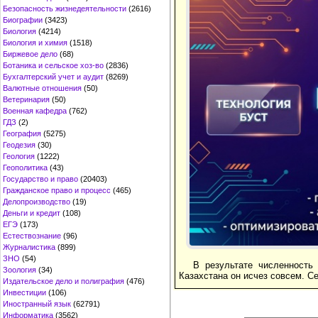
Безопасность жизнедеятельности
(2616)
Биографии
(3423)
Биология
(4214)
Биология и химия
(1518)
Биржевое дело
(68)
Ботаника и сельское хоз-во
(2836)
Бухгалтерский учет и аудит
(8269)
Валютные отношения
(50)
Ветеринария
(50)
Военная кафедра
(762)
ГДЗ
(2)
География
(5275)
Геодезия
(30)
Геология
(1222)
Геополитика
(43)
Государство и право
(20403)
Гражданское право и процесс
(465)
Делопроизводство
(19)
Деньги и кредит
(108)
ЕГЭ
(173)
Естествознание
(96)
Журналистика
(899)
ЗНО
(54)
В результате численность
Зоология
(34)
Казахстана он исчез совсем. Се
Издательское дело и полиграфия
(476)
Инвестиции
(106)
Иностранный язык
(62791)
Информатика
(3562)