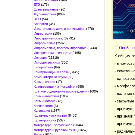
ЕГЭ
(173)
Естествознание
(96)
Журналистика
(899)
ЗНО
(54)
Зоология
(34)
Издательское дело и полиграфия
(476)
Инвестиции
(106)
Иностранный язык
(62791)
Информатика
(3562)
2. Особенн
Информатика, программирование
(6444)
Исторические личности
(2165)
К общим ос
История
(21319)
История техники
(766)
- множеств
Кибернетика
(64)
- сочетанн
Коммуникации и связь
(3145)
Компьютерные науки
(60)
- одностор
Косметология
(17)
- морфолог
Краеведение и этнография
(588)
Краткое содержание произведений
(1000)
- наличие 
Криминалистика
(106)
- закрытые
Криминология
(48)
Криптология
(3)
- преимуще
Кулинария
(1167)
Культура и искусство
(8485)
- признаки
Культурология
(537)
- преимуще
Литература : зарубежная
(2044)
Литература и русский язык
(11657)
- радиальн
Логика
(532)