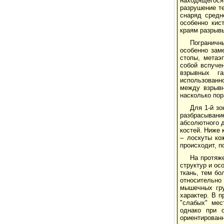
находящегося
разрушение те
снаряд средн
особенно кис
краям разрыв
Пограничн
особенно заме
стопы, метаэ
собой вспуче
взрывных га
использованн
между взрывн
насколько по
Для 1-й зо
разбрасывание
абсолютного д
костей. Ниже 
– лоскуты ко
происходит, п
На протяж
структур и ос
ткань, тем б
относительно
мышечных гру
характер. В 
"слабых" мес
однако при 
ориентированн