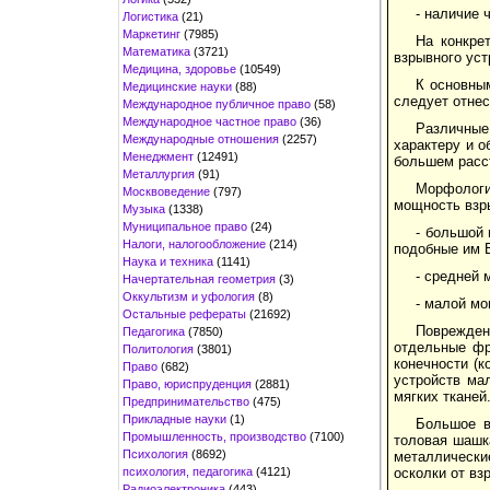
- наличие 
Логистика
(21)
Маркетинг
(7985)
На конкре
Математика
(3721)
взрывного уст
Медицина, здоровье
(10549)
К основны
Медицинские науки
(88)
следует отнес
Международное публичное право
(58)
Международное частное право
(36)
Различные
Международные отношения
(2257)
характеру и 
Менеджмент
(12491)
большем расс
Металлургия
(91)
Морфологи
Москвоведение
(797)
мощность взр
Музыка
(1338)
Муниципальное право
(24)
- большой 
Налоги, налогообложение
(214)
подобные им В
Наука и техника
(1141)
- средней 
Начертательная геометрия
(3)
Оккультизм и уфология
(8)
- малой мо
Остальные рефераты
(21692)
Поврежден
Педагогика
(7850)
отдельные фр
Политология
(3801)
конечности (к
Право
(682)
устройств ма
Право, юриспруденция
(2881)
мягких тканей
Предпринимательство
(475)
Прикладные науки
(1)
Большое в
Промышленность, производство
(7100)
толовая шашк
Психология
(8692)
металлически
психология, педагогика
(4121)
осколки от вз
Радиоэлектроника
(443)