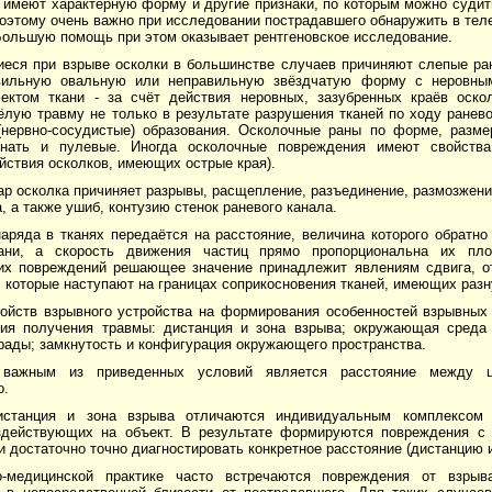
 имеют характерную форму и другие признаки, по которым можно судит
оэтому очень важно при исследовании пострадавшего обнаружить в теле
Большую помощь при этом оказывает рентгеновское исследование.
еся при взрыве осколки в большинстве случаев причиняют слепые ра
вильную овальную или неправильную звёздчатую форму с неровны
ктом ткани - за счёт действия неровных, зазубренных краёв оскол
лую травму не только в результате разрушения тканей по ходу ранево
(нервно-сосудистые) образования. Осколочные раны по форме, разме
инать и пулевые. Иногда осколочные повреждения имеют свойства
йствия осколков, имеющих острые края).
р осколка причиняет разрывы, расщепление, разъединение, размозжени
а, а также ушиб, контузию стенок раневого канала.
аряда в тканях передаётся на расстояние, величина которого обратно
кани, а скорость движения частиц прямо пропорциональна их пло
х повреждений решающее значение принадлежит явлениям сдвига, о
 которые наступают на границах соприкосновения тканей, имеющих разн
ойств взрывного устройства на формирования особенностей взрывных
ия получения травмы: дистанция и зона взрыва; окружающая среда (
рады; замкнутость и конфигурация окружающего пространства.
 важным из приведенных условий является расстояние между 
о.
истанция и зона взрыва отличаются индивидуальным комплексом
здействующих на объект. В результате формируются повреждения с 
достаточно точно диагностировать конкретное расстояние (дистанцию и
-медицинской практике часто встречаются повреждения от взрыва