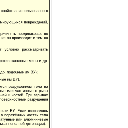
свойства использованного
ормирующихся повреждений,
причинять неодинаковые по
ия он производит и тем на
т условно рассматривать
ротивотанковые мины и др.
 др. подобные им ВУ);
ные им ВУ).
ются разрушением тела на
ные или частичные отрывы
аней и костей. При взрывах
поверхностные разрушения
очки ВУ. Если взорвалась
 в поражённых частях тела
 латунные или алюминиевые
ьтат неполной детонации).