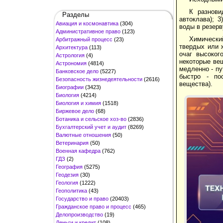
К разнови
Разделы
автоклава); 3
Авиация и космонавтика
(304)
воды в резерв
Административное право
(123)
Химический
Арбитражный процесс
(23)
твердых или 
Архитектура
(113)
очаг высоког
Астрология
(4)
некоторые ве
Астрономия
(4814)
медленно - пу
Банковское дело
(5227)
быстро - пос
Безопасность жизнедеятельности
(2616)
вещества).
Биографии
(3423)
Биология
(4214)
Биология и химия
(1518)
Биржевое дело
(68)
Ботаника и сельское хоз-во
(2836)
Бухгалтерский учет и аудит
(8269)
Валютные отношения
(50)
Ветеринария
(50)
Военная кафедра
(762)
ГДЗ
(2)
География
(5275)
Геодезия
(30)
Геология
(1222)
Геополитика
(43)
Государство и право
(20403)
Гражданское право и процесс
(465)
Делопроизводство
(19)
Деньги и кредит
(108)