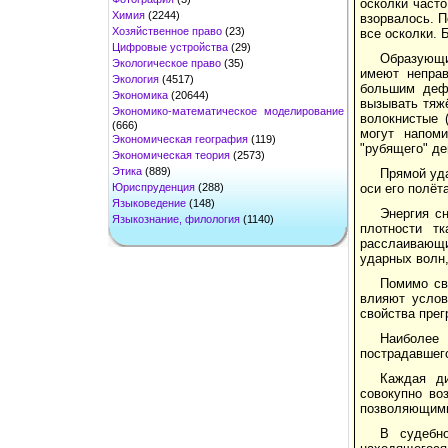
осколки часто
Химия
(2244)
взорвалось. П
Хозяйственное право
(23)
все осколки. 
Цифровые устройства
(29)
Образующи
Экологическое право
(35)
имеют непра
Экология
(4517)
большим дефе
Экономика
(20644)
вызывать тяжё
Экономико-математическое моделирование
волокнистые 
(666)
могут напом
Экономическая география
(119)
"рубящего" де
Экономическая теория
(2573)
Этика
(889)
Прямой уда
Юриспруденция
(288)
оси его полёт
Языковедение
(148)
Энергия сн
Языкознание, филология
(1140)
плотности т
расслаивающи
ударных волн,
Помимо св
влияют услов
свойства прег
Наиболее
пострадавшег
Каждая д
совокупно во
позволяющими 
В судебно