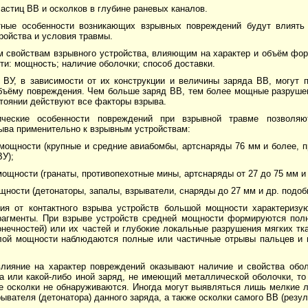
частиц ВВ и осколков в глубине раневых каналов.
тные особенности возникающих взрывных повреждений будут влиять 
ройства и условия травмы.
м свойствам взрывного устройства, влияющим на характер и объём ф
ти: мощность; наличие оболочки; способ доставки.
 ВУ, в зависимости от их конструкции и величины заряда ВВ, могут 
объёму повреждения. Чем больше заряд ВВ, тем более мощные разрушен
тоянии действуют все факторы взрыва.
ческие особенности повреждений при взрывной травме позволяю
ыва применительно к взрывным устройствам:
мощности (крупные и средние авиабомбы, артснаряды 76 мм и более, п
У);
мощности (гранаты, противопехотные мины, артснаряды от 27 до 75 мм и
щности (детонаторы, запалы, взрыватели, снаряды до 27 мм и др. подоб
ия от контактного взрыва устройств большой мощности характеризу
агменты. При взрыве устройств средней мощности формируются пол
онечностей) или их частей и глубокие локальные разрушения мягких тк
лой мощности наблюдаются полные или частичные отрывы пальцев и 
.
лияние на характер повреждений оказывают наличие и свойства обол
а или какой-либо иной заряд, не имеющий металлической оболочки, то
е осколки не обнаруживаются. Иногда могут выявляться лишь мелкие
рывателя (детонатора) данного заряда, а также осколки самого ВВ (резул