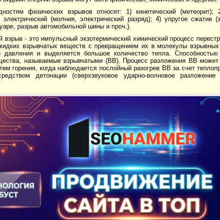
дностям физических взрывов относят: 1) кинетический (метеорит); 
) электрический (молния, электрический разряд); 4) упругое сжатие 
уаре, разрыв автомобильной шины и проч.).
 взрыв - это импульсный экзотермический химический процесс перестр
жидких взрывчатых веществ с превращением их в молекулы взрывных 
о давления и выделяется большое количество тепла. Способность
щества, называемые взрывчатыми (ВВ). Процесс разложения ВВ может
тем горения, когда наблюдается послойный разогрев ВВ за счет теплоп
редством детонации (сверхзвуковое ударно-волновое разложение 