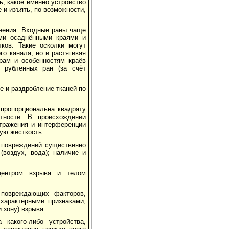
ь, какое именно устройство
 и изъять, по возможности,
нения. Входные раны чаще
ми осаднёнными краями и
ков. Такие осколки могут
го канала, но и растягивая
рам и особенностям краёв
 рубленных ран (за счёт
е и раздробление тканей по
 пропорциональна квадрату
тности. В происхождении
тражения и интерференции
ую жесткость.
 повреждений существенно
воздух, вода); наличие и
центром взрыва и телом
 повреждающих факторов,
характерными признаками,
 зону) взрыва.
 какого-либо устройства,