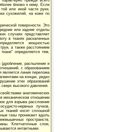
 характерно прежде всего
иболее близко к нему. Если
 той или иной части руки,
вки сухожилий, на коже по
рической поверхности. Это
средние или задние отделы
аких случаях представляет
боту в тканях раскаленных
определяется мощностью
труи, а также расстоянием
ткани" определяется тем,
й (дробление, распыление и
отношений, с образованием
я является линия перелома
агментами на концах, редко
рушение этих образований
 сверх высокого давления.
 свойствами анатомических
е в механическом отношении
ное для взрыва расслоение
осудисто-нервных пучков,
х тканей носят сплошной
вные газы проникают вдоль
межмышечных пространств,
аны. Клетчаточные слои,
зываются интактными.