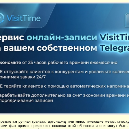
зрывается ручная граната, артснаряд или мина, имеющие металлическу
гими факторами, причиняют осколки этой оболочки и они могут быть