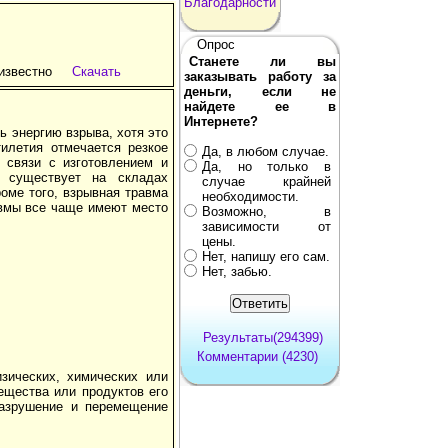
Благодарности
Опрос
Станете ли вы
известно
Скачать
заказывать работу за
деньги, если не
найдете ее в
Интернете?
ь энергию взрыва, хотя это
илетия отмечается резкое
Да, в любом случае.
 связи с изготовлением и
Да, но только в
а существует на складах
случае крайней
оме того, взрывная травма
необходимости.
авмы все чаще имеют место
Возможно, в
зависимости от
цены.
Нет, напишу его сам.
Нет, забью.
Результаты(294399)
Комментарии (4230)
зических, химических или
ещества или продуктов его
разрушение и перемещение