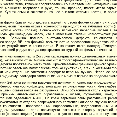
 в непосредственной близости от пострадавшего. Для таких случаев
х частей тела, которые соприкасались со снарядом или находились на
ей мощности взорвался в руке, то, как правило, имеет место отрыв
ти. Культя обычно закопчена, из неё выстоят отломки костей, и обры
ы.
ый фронт бризантного дефекта тканей по своей форме стремится к сфе
тно, если граница отрыва конечности приходится на губчатые кости (
пифизы костей голени). Поверхность взрывного перелома костей в т
нную крошковидную массу, что в известной степени иллюстрирует ра
зов. Величина полного анатомического дефекта конечности 
ого заряда ВВ, его формой, возможностью образования кумулятивной с
ым устройством и конечностью. В конечном итоге площадь "минуса 
ражающий радиус заряда перекрывает контурный профиль конечности.
ны и начальной части 2-й зоны характерна полная дезинтеграция ткане
), независимо от их биохимических и топографо-анатомических взаимо
ефекта поражаемой части тела. Проксимальной границей данного уровн
костных отломков могут свисать только сухожилия, в т.ч. с костными фр
жи или отдельные элементы сосудисто-нервных пучков. Неполное раз
о-видимому, благодаря отклонению их в момент взрыва за пределы очага
ении 2-й зоны величина разрушений целиком и полностью определяется
обенностями костно-фасциальной архитектоники конечности. Чем слабе
ольшими оказываются её разрушения. Этим объясняется столь характер
 прочных анатомических образований - костей, сухожилий, кожи, с
пп или отдельных мышц. По краю взрывной раны разрушения рыхлы
проксимальных отделах поврежденного сегмента наиболее глубоко взры
т конечности - паравазальных, параоссальных, подфасциальных и 
одном условии - если промежутки открыты в сторону взрывной р
ые (расширяющиеся) в противоположную от центра взрыва сторону, ока