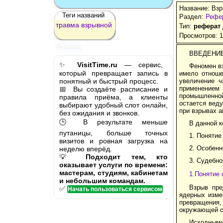
Название: Взр
Теги названий
Раздел:
Рефе
травма
взрывной
Тип:
реферат
Просмотров: 
Реклама
ВВЕДЕНИ
✨
VisitTime.ru
— сервис,
Феномен вз
который превращает запись в
имело отноше
понятный и быстрый процесс.
увеличение ч
применением
📅 Вы создаёте расписание и
промышленной
правила приёма, а клиенты
остается веду
выбирают удобный слот онлайн,
при взрывах 
без ожидания и звонков.
🕒 В результате меньше
В данной к
путаницы, больше точных
1. Понятие
визитов и ровная загрузка на
2. Особенн
неделю вперёд.
💡
Подходит тем, кто
3. Судебно
оказывает услуги по времени:
мастерам, студиям, кабинетам
1.Понятие 
и небольшим командам.
Взрыв пре
✅
Начать пользоваться сервисом
ядерных изме
превращения,
окружающей с
Исходными 