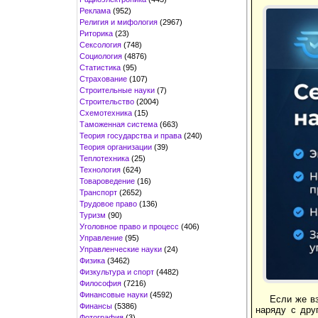
Реклама
(952)
Религия и мифология
(2967)
Риторика
(23)
Сексология
(748)
Социология
(4876)
Статистика
(95)
Страхование
(107)
Строительные науки
(7)
Строительство
(2004)
Схемотехника
(15)
Таможенная система
(663)
Теория государства и права
(240)
Теория организации
(39)
Теплотехника
(25)
Технология
(624)
Товароведение
(16)
Транспорт
(2652)
Трудовое право
(136)
Туризм
(90)
Уголовное право и процесс
(406)
Управление
(95)
Управленческие науки
(24)
Физика
(3462)
Физкультура и спорт
(4482)
Философия
(7216)
Финансовые науки
(4592)
Если же в
Финансы
(5386)
наряду с дру
Фотография
(3)