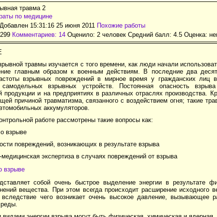
ывная травма 2
раты по медицине
Добавлен 15:31:16 25 июня 2011
Похожие работы
1299
Комментариев: 14
Оценило: 2 человек Средний балл: 4.5 Оценка:
не
Е
рывной травмы изучается с того времени, как люди начали использоват
ние главным образом к военным действиям. В последние два десят
астоты взрывных повреждений в мирное время у гражданских лиц в
 самодельных взрывных устройств. Постоянная опасность взрыв
 продукции и на предприятиях в различных отраслях производства. Кр
щей причиной травматизма, связанного с воздействием огня; такие тр
автомобильных аккумуляторов.
онтрольной работе рассмотрены такие вопросы как:
 о взрыве
ости повреждений, возникающих в результате взрыва
-медицинская экспертиза в случаях повреждений от взрыва
о взрыве
дставляет собой очень быстрое выделение энергии в результате фи
нений вещества. При этом всегда происходит расширение исходного в
 вследствие чего возникает очень высокое давление, вызывающее 
реды.
видами энергии взрыва могут быть физическая, химическая и ядерная.