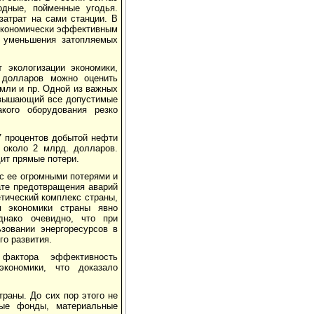
одные, пойменные угодья.
затрат на сами станции. В
я экономически эффективным
 уменьшения затопляемых
 экологизации экономики,
 долларов можно оценить
мли и пр. Одной из важных
ревышающий все допустимые
кого оборудования резко
7 процентов добытой нефти
 около 2 млрд. долларов.
дит прямые потери.
 с ее огромными потерями и
ате предотвращения аварий
етический комплекс страны,
я экономики страны явно
днако очевидно, что при
зовании энергоресурсов в
го развития.
 фактора эффективность
экономики, что доказало
раны. До сих пор этого не
ные фонды, материальные