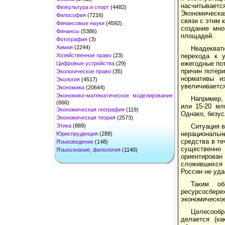
насчитываетс
Физкультура и спорт
(4482)
Экономическа
Философия
(7216)
связи с этим 
Финансовые науки
(4592)
создание мно
Финансы
(5386)
площадей.
Фотография
(3)
Химия
(2244)
Неадекват
Хозяйственное право
(23)
перехода к 
ежегодные по
Цифровые устройства
(29)
причин потер
Экологическое право
(35)
нормативы и
Экология
(4517)
увеличивается
Экономика
(20644)
Экономико-математическое моделирование
Например, 
(666)
или 15-20 мл
Экономическая география
(119)
Однако, безус
Экономическая теория
(2573)
Этика
(889)
Ситуация в
нерациональн
Юриспруденция
(288)
средства в те
Языковедение
(148)
существенно
Языкознание, филология
(1140)
ориентирован
сложившихся 
России не уда
Таким об
ресурсосбер
экономическое
Целесообра
делается (ка