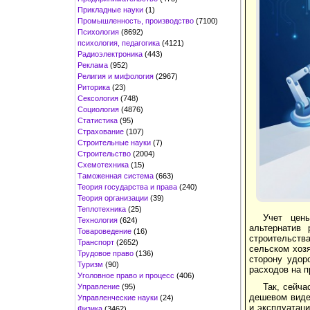
Прикладные науки
(1)
Промышленность, производство
(7100)
Психология
(8692)
психология, педагогика
(4121)
Радиоэлектроника
(443)
Реклама
(952)
Религия и мифология
(2967)
Риторика
(23)
Сексология
(748)
Социология
(4876)
Статистика
(95)
Страхование
(107)
Строительные науки
(7)
Строительство
(2004)
Схемотехника
(15)
Таможенная система
(663)
Теория государства и права
(240)
Теория организации
(39)
Теплотехника
(25)
Учет цены
Технология
(624)
альтернатив 
Товароведение
(16)
строительства
Транспорт
(2652)
сельском хоз
Трудовое право
(136)
сторону удор
Туризм
(90)
расходов на 
Уголовное право и процесс
(406)
Так, сейча
Управление
(95)
дешевом виде
Управленческие науки
(24)
и эксплуатаци
Физика
(3462)