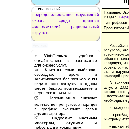
п
Теги названий
Название: Эк
природопользование
окружающий
Раздел:
Рефер
охрана
среда
принцип
Тип:
реферат
экономический
рациональный
Просмотров: 
окружать
Российска
Реклама
ресурсов, об
устойчивой хо
✨
VisitTime.ru
— удобная
объекты чело
онлайн-запись и расписание
кладовую, из
для бизнес услуг.
осознало, что
📅 Клиенты сами выбирают
стали наруша
свободное время и
природой прио
записываются без звонков, а вы
В экологи
видите всю загрузку в одном
августа 2002
месте, быстро подтверждаете и
возможность 
переносите визиты.
к дестабилиз
🕒 Напоминания снижают
необходимые 
количество пропусков, а порядок
К числу ос
в графике экономит время
администратора.
- преобла
💡
Подходит частным
быстрому ист
мастерам, студиям и
- низкая 
небольшим компаниям.