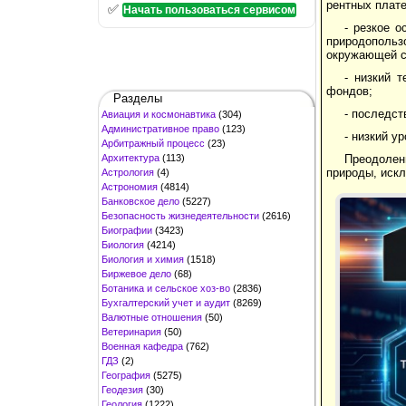
рентных плат
✅
Начать пользоваться сервисом
- резкое о
природопольз
окружающей с
- низкий 
фондов;
Разделы
- последст
Авиация и космонавтика
(304)
Административное право
(123)
- низкий у
Арбитражный процесс
(23)
Архитектура
(113)
Преодолен
природы, иск
Астрология
(4)
Астрономия
(4814)
Банковское дело
(5227)
Безопасность жизнедеятельности
(2616)
Биографии
(3423)
Биология
(4214)
Биология и химия
(1518)
Биржевое дело
(68)
Ботаника и сельское хоз-во
(2836)
Бухгалтерский учет и аудит
(8269)
Валютные отношения
(50)
Ветеринария
(50)
Военная кафедра
(762)
ГДЗ
(2)
География
(5275)
Геодезия
(30)
Геология
(1222)