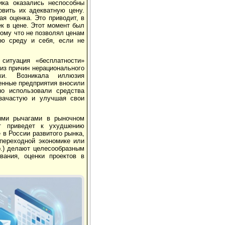
ика оказались неспособны
овить их адекватную цену.
я оценка. Это приводит, в
к в цене. Этот момент был
ому что не позволял ценам
ую среду и себя, если не
ситуация «бесплатности»
из причин нерационального
ики. Возникала иллюзия
енные предприятия вносили
о использовали средства
 зачастую и улучшая свои
ыми рычагами в рыночном
ет приведет к ухудшению
 в России развитого рынка,
переходной экономике или
р.) делают целесообразным
вания, оценки проектов в