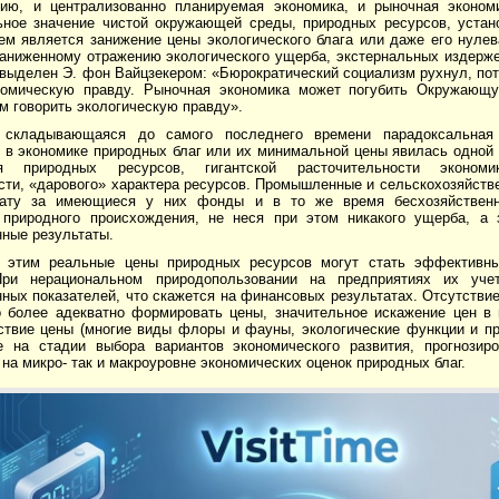
ию, и централизованно планируемая экономика, и рыночная эконом
ьное значение чистой окружающей среды, природных ресурсов, устан
м является занижение цены экологического блага или даже его нулева
заниженному отражению экологического ущерба, экстернальных издерже
выделен Э. фон Вайцзекером: «Бюрократический социализм рухнул, пот
номическую правду. Рыночная экономика может погубить Окружающ
м говорить экологическую правду».
складывающаяся до самого последнего времени парадоксальная 
 в экономике природных благ или их минимальной цены явилась одной 
ия природных ресурсов, гигантской расточительности эконом
сти, «дарового» характера ресурсов. Промышленные и сельскохозяйств
ату за имеющиеся у них фонды и в то же время бесхозяйственн
 природного происхождения, не неся при этом никакого ущерба, а
нные результаты.
 этим реальные цены природных ресурсов могут стать эффективн
При нерациональном природопользовании на предприятиях их уч
ных показателей, что скажется на финансовых результатах. Отсутствие
 более адекватно формировать цены, значительное искажение цен в 
ствие цены (многие виды флоры и фауны, экологические функции и п
е на стадии выбора вариантов экономического развития, прогнозиро
 на микро- так и макроуровне экономических оценок природных благ.