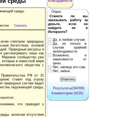
ей среды
Благодарности
ружающей среды
Опрос
Станете ли вы
заказывать работу за
деньги, если не
естно
Скачать
найдете ее в
Интернете?
Да, в любом случае.
 всем спектром природных
Да, но только в
ьным богатством, основой
случае крайней
юдей. Природные ресурсы и
необходимости.
зя рассматривать лишь как
Возможно, в
о. Мировое сообщество уже
зависимости от
, которые в известной мере
цены.
человеческого общества с
Нет, напишу его сам.
Нет, забью.
м Правительства РФ от 31
ризис ставит под угрозу
ия природных систем ведет
ачества окружающей среды,
Результаты(294399)
Комментарии (4230)
носятся:
кономики, что приводит к
среды, включая отсутствие