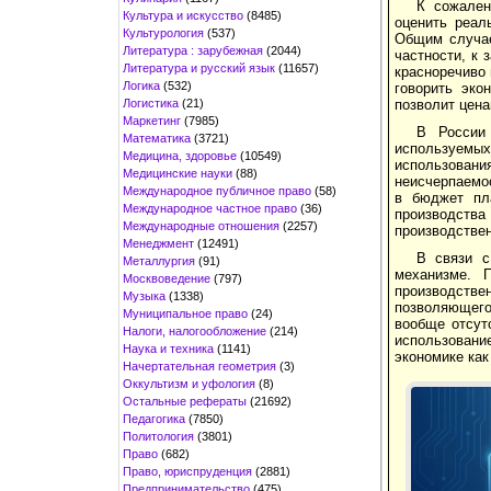
К сожален
Культура и искусство
(8485)
оценить реал
Культурология
(537)
Общим случае
Литература : зарубежная
(2044)
частности, к 
Литература и русский язык
(11657)
красноречиво 
Логика
(532)
говорить эко
Логистика
(21)
позволит цена
Маркетинг
(7985)
В России 
Математика
(3721)
используемых
Медицина, здоровье
(10549)
использован
Медицинские науки
(88)
неисчерпаемо
Международное публичное право
(58)
в бюджет пл
Международное частное право
(36)
производства
Международные отношения
(2257)
производстве
Менеджмент
(12491)
В связи с
Металлургия
(91)
механизме. 
Москвоведение
(797)
производствен
Музыка
(1338)
позволяющего
Муниципальное право
(24)
вообще отсут
Налоги, налогообложение
(214)
использовани
Наука и техника
(1141)
экономике как
Начертательная геометрия
(3)
Оккультизм и уфология
(8)
Остальные рефераты
(21692)
Педагогика
(7850)
Политология
(3801)
Право
(682)
Право, юриспруденция
(2881)
Предпринимательство
(475)