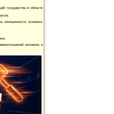
ций государства в области
урсов;
ень изношенности основных
аны.
аимоотношений человека и