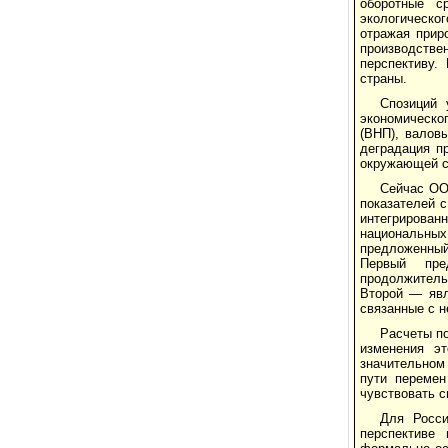
оборотные с
экологическо
отражая прир
производстве
перспективу.
страны.
Спозиций 
экономическо
(ВНП), валов
деградация п
окружающей с
Сейчас ОО
показателей 
интегрирован
национальных 
предложенный 
Первый пре
продолжитель
Второй — явл
связанные с 
Расчеты по
изменения э
значительном
пути перемен
чувствовать с
Для Росси
перспективе