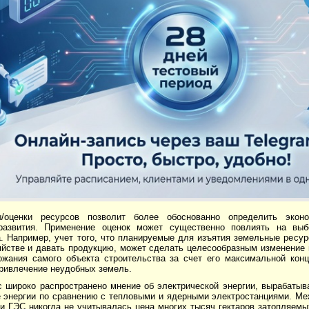
/оценки ресурсов позволит более обоснованно определить экон
развития. Применение оценок может существенно повлиять на выб
. Например, учет того, что планируемые для изъятия земельные ресур
яйстве и давать продукцию, может сделать целесообразным изменение 
ожания самого объекта строительства за счет его максимальной кон
привлечение неудобных земель.
с широко распространено мнение об электрической энергии, вырабатыв
 энергии по сравнению с тепловыми и ядерными электростанциями. Ме
и ГЭС никогда не учитывалась цена многих тысяч гектаров затопляемы