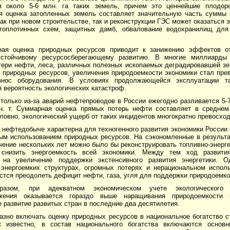
я около 5-6 млн. га таких земель, причем это ценнейшие плодор
я оценка затопленных земель составляет значительную часть суммы 
как при новом строительстве, так и реконструкции ГЭС может оказатьс
гоплотинных схем, защитных дамб, обвалование водохранилищ для
ная оценка природных ресурсов приводит к занижению эффектов от
устойчивому ресурсосберегающему развитию. В многие миллиарды
тери нефти, леса, различных полезных ископаемых деградировавшей зе
и природных ресурсов, увеличения природоемкости экономики стал п
знос оборудования. В условиях продолжающейся эксплуатации та
 вероятность экологических катастроф.
только из-за аварий нефтепроводов в России ежегодно разливается 5-
н. т. Суммарная оценка прямых потерь нефти составляет в среднем
ловно, экологический ущерб от таких инцидентов многократно превосхо
 нефтедобыче характерна для техногенного развития экономики России
ым использованием природных ресурсов. На сэкономленные в результ
чение нескольких лет можно было бы реконструировать топливно-энерг
 снизить энергоемкость всей экономики. Между тем ход развити
 на увеличение поддержки экстенсивного развития энергетики. О
энергоемких структурах, огромных потерях и нерациональном исполь
стся преодолеть дефицит нефти, газа, угля для поддержки природоемко
разом, при адекватном экономическом учете экологического
ежения оказывается гораздо выше наращивания природоемкости 
 развитие развитых стран в последние два десятилетия.
зно включать оценку природных ресурсов в национальное богатство ст
к известно, в состав национального богатства включаются основ