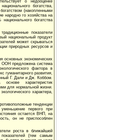
тельствует о недооценке
национального богатства,
богатством (накопленными
е народно го хозяйства на
 национального богатства
 традиционные показатели
овый национальный продукт
азателей может скрываться
ации природных ресурсов и
ия основных экономических
ом ООН предложена система
экологического фактора в
кс гуманитарного развития,
ный Г. Дали и Дж. Коббом.
 основе характеристик
ыми для нормальной жизни.
кологического характера,
противоположные тенденции
 уменьшение первого при
остояния остается ВНП, на
ость, он не приспособлен
затели роста в ближайшей
 показателей (тем самым