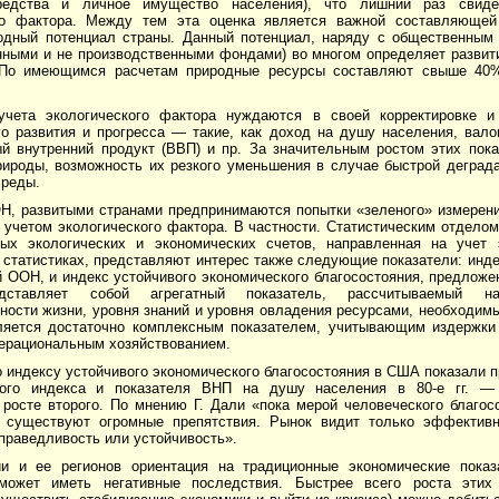
редства и личное имущество населения), что лишний раз свиде
го фактора. Между тем эта оценка является важной составляющей 
одный потенциал страны. Данный потенциал, наряду с общественным 
нными и не производственными фондами) во многом определяет развити
 По имеющимся расчетам природные ресурсы составляют свыше 40%
учета экологического фактора нуждаются в своей корректировке и
го развития и прогресса — такие, как доход на душу населения, вал
ый внутренний продукт (ВВП) и пр. За значительным ростом этих пок
рироды, возможность их резкого уменьшения в случае быстрой деград
реды.
Н, развитыми странами предпринимаются попытки «зеленого» измерен
с учетом экологического фактора. В частности. Статистическим отдел
ных экологических и экономических счетов, направленная на учет 
статистиках, представляют интерес также следующие показатели: инде
ООН, и индекс устойчивого экономического благосостояния, предложен
дставляет собой агрегатный показатель, рассчитываемый на
ности жизни, уровня знаний и уровня овладения ресурсами, необходим
яется достаточно комплексным показателем, учитывающим издержки э
нерациональным хозяйствованием.
 индексу устойчивого экономического благосостояния в США показали 
того индекса и показателя ВНП на душу населения в 80-е гг. —
 росте второго. По мнению Г. Дали «пока мерой человеческого благос
 существуют огромные препятствия. Рынок видит только эффективн
праведливость или устойчивость».
и и ее регионов ориентация на традиционные экономические пока
 может иметь негативные последствия. Быстрее всего роста этих