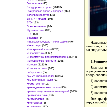
Геополитика
(43)
Государство и право
(20403)
Гражданское право и процесс
(465)
Делопроизводство
(19)
Деньги и кредит
(108)
ЕГЭ
(173)
Естествознание
(96)
Журналистика
(899)
ЗНО
(54)
Зоология
(34)
Издательское дело и полиграфия
(476)
Названные
Инвестиции
(106)
экологии, в т
Иностранный язык
(62791)
законодательс
Информатика
(3562)
Информатика, программирование
(6444)
Исторические личности
(2165)
1.Экономи
История
(21319)
Важным н
История техники
(766)
определение 
Кибернетика
(64)
среда обеспеч
Коммуникации и связь
(3145)
Компьютерные науки
(60)
1) обеспеч
Косметология
(17)
2) ассимил
Краеведение и этнография
(588)
Краткое содержание произведений
(1000)
3) обеспеч
Криминалистика
(106)
Эти три ф
Криминология
(48)
окружающей с
Криптология
(3)
Кулинария
(1167)