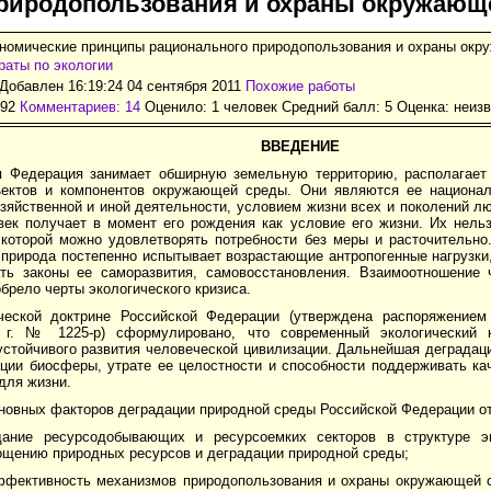
риродопользования и охраны окружающ
ономические принципы рационального природопользования и охраны ок
аты по экологии
Добавлен 16:19:24 04 сентября 2011
Похожие работы
492
Комментариев: 14
Оценило: 1 человек Средний балл: 5 Оценка:
неизв
ВВЕДЕНИЕ
я Федерация занимает обширную земельную территорию, располагает
ъектов и компонентов окружающей среды. Они являются ее национал
зяйственной и иной деятельности, условием жизни всех и поколений л
век получает в момент его рождения как условие его жизни. Их нель
 которой можно удовлетворять потребности без меры и расточительн
 природа постепенно испытывает возрастающие антропогенные нагрузки
ть законы ее саморазвития, самовосстановления. Взаимоотношение 
брело черты экологического кризиса.
ческой доктрине Российской Федерации (утверждена распоряжение
 г. № 1225-р) сформулировано, что современный экологический к
устойчивого развития человеческой цивилизации. Дальнейшая деградац
ации биосферы, утрате ее целостности и способности поддерживать к
для жизни.
новных факторов деградации природной среды Российской Федерации от
дание ресурсодобывающих и ресурсоемких секторов в структуре э
ощению природных ресурсов и деградации природной среды;
эффективность механизмов природопользования и охраны окружающей 