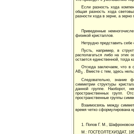
Если разность хода компен
общая разность хода световы
разности хода в зерне, а зерн
Приведенные немногочисл
физикой кристаллов.
Нетрудно представить себе
Пусть, например, в струк
располагаться либо на этих о
остается единственной, тогда к
Отсюда заключаем, что в с
АВ
. Вместе с тем, здесь нел
3
Следовательно, знание ф
симметрии структуры кристал
данной группе. Наоборот, н
пространственных групп. От
пространственные группы симм
Взаимосвязь между симмет
время четко сформулирована к
1. Попов Г. М., Шафроновск
М.: ГОСГЕОЛТЕХИЗДАТ, 1955