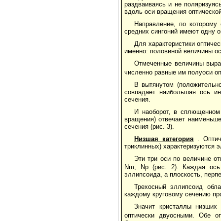
раздваиваясь и не поляризуяс
вдоль оси вращения оптической
Направление, по которому
средних сингоний имеют одну о
Для характеристики оптичес
именно: половиной величины ос
Отмеченные величины выра
численно равные им полуоси оп
В вытянутом (положительн
совпадает наибольшая ось ин
сечения.
И наоборот, в сплющенном
вращения) отвечает наименьшей
сечения (рис. 3).
Низшая категория
. Опти
триклинных) характеризуются 
Эти три оси по величине о
Nm, Np (рис. 2). Каждая ось
эллипсоида, а плоскость, перп
Трехосный эллипсоид обл
каждому круговому сечению про
Значит кристаллы низших
оптически двуосными. Обе оп