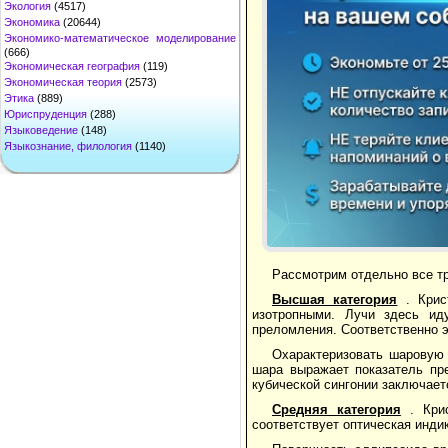
Экология
(4517)
Экономика
(20644)
Экономико-математическое моделирование
(666)
Экономическая география
(119)
Экономическая теория
(2573)
Этика
(889)
Юриспруденция
(288)
Языковедение
(148)
Языкознание, филология
(1140)
Рассмотрим отдельно все тр
Высшая категория
. Кри
изотропными. Лучи здесь ид
преломления. Соответственно э
Охарактеризовать шаровую
шара выражает показатель пре
кубической сингонии заключает
Средняя категория
. Кри
соответствует оптическая инди