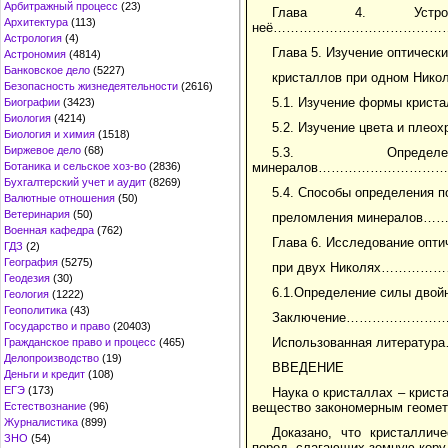
Арбитражный процесс
(23)
Глава 4. Устр
Архитектура
(113)
неё…………………………………
Астрология
(4)
Глава 5. Изучение оптическ
Астрономия
(4814)
Банковское дело
(5227)
кристаллов при одно
Безопасность жизнедеятельности
(2616)
5.1. Изучение формы кри
Биографии
(3423)
Биология
(4214)
5.2. Изучение цвета и пл
Биология и химия
(1518)
Биржевое дело
(68)
5.3. Определ
Ботаника и сельское хоз-во
(2836)
минералов……………………
Бухгалтерский учет и аудит
(8269)
5.4. Способы определения п
Валютные отношения
(50)
Ветеринария
(50)
преломления минера
Военная кафедра
(762)
Глава 6. Исследование опти
ГДЗ
(2)
География
(5275)
при двух Николях…
Геодезия
(30)
6.1.Определение силы двой
Геология
(1222)
Геополитика
(43)
Заключение………………
Государство и право
(20403)
Использованная лите
Гражданское право и процесс
(465)
Делопроизводство
(19)
ВВЕДЕНИЕ
Деньги и кредит
(108)
ЕГЭ
(173)
Наука о кристаллах – крист
Естествознание
(96)
вещество закономерным геомет
Журналистика
(899)
Доказано, что кристаллич
ЗНО
(54)
пород, слагающих земную кору,