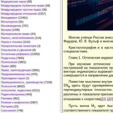
Медицинские науки
(88)
Международное публичное право
(58)
Международное частное право
(36)
Международные отношения
(2257)
Менеджмент
(12491)
Металлургия
(91)
Москвоведение
(797)
Музыка
(1338)
Муниципальное право
(24)
Многие учёные России внесли
Налоги, налогообложение
(214)
Федоров, Ю. В. Вульф и многие
Наука и техника
(1141)
Начертательная геометрия
(3)
Кристаллография и в наст
Оккультизм и уфология
(8)
специалистами.
Остальные рефераты
(21692)
Глава 1. Оптическая индика
Педагогика
(7850)
Политология
(3801)
При изучении оптических 
Право
(682)
построенной на показателях п
Право, юриспруденция
(2881)
вектора индикатрисы выражает
Предпринимательство
(475)
совершаются в направлении дан
Прикладные науки
(1)
Поместим мысленно внутри 
Промышленность, производство
(7100)
SN
здесь будут одновременн
Психология
(8692)
м
перпендикулярных плоскостях.
психология, педагогика
(4121)
различны и показатели прелом
Радиоэлектроника
(443)
Реклама
(952)
отношению к скоростям
[Д1]
[Д2
Религия и мифология
(2967)
Пусть волна М
идет быс
Риторика
(23)
1
соответственного показателя п
Сексология
(748)