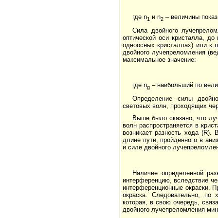
где n
и n
– величины показ
1
2
Сила двойного лучепрелом
оптической оси кристалла, до 
одноосных кристаллах) или к 
двойного лучепреломления (ве
максимальное значение:
где n
– наибольший по вели
g
Определение силы двойно
световых волн, проходящих че
Выше было сказано, что луч
волн распространяется в крист
возникает разность хода (R).
длине пути, пройденного в ани
и силе двойного лучепреломлен
Наличие определенной раз
интерференцию, вследствие че
интерференционные окраски. П
окраска. Следовательно, по 
которая, в свою очередь, связ
двойного лучепреломления мин