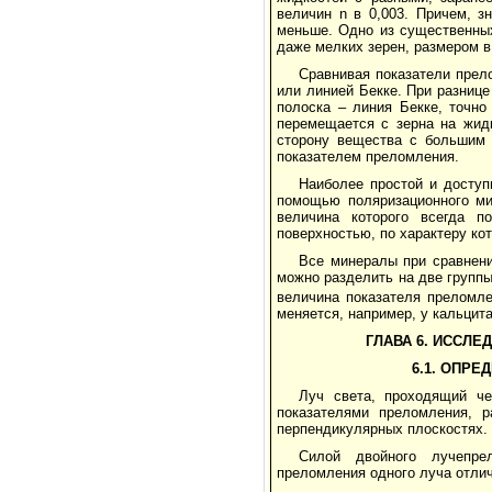
величин n в 0,003. Причем, з
меньше. Одно из существенных
даже мелких зерен, размером 
Сравнивая показатели прел
или линией Бекке. При разнице
полоска – линия Бекке, точно
перемещается с зерна на жид
сторону вещества с большим 
показателем преломления.
Наиболее простой и доступ
помощью поляризационного ми
величина которого всегда 
поверхностью, по характеру ко
Все минералы при сравнени
можно разделить на две группы:
величина показателя преломле
меняется, например, у кальцита 
ГЛАВА 6. ИССЛЕ
6.1. ОПР
Луч света, проходящий че
показателями преломления, 
перпендикулярных плоскостях.
Силой двойного лучепре
преломления одного луча отлич