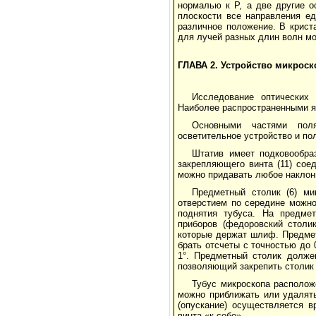
нормалью к Р, а две другие о
плоскости все направления е
различное положение. В крист
для лучей разных длин волн мо
ГЛАВА 2. Устройство микроск
Исследование оптических 
Наиболее распространенными 
Основными частями поля
осветительное устройство и по
Штатив имеет подковообра
закрепляющего винта (11) сое
можно придавать любое наклон
Предметный столик (6) ми
отверстием по середине можно
поднятия тубуса. На предме
приборов (федоровский столи
которые держат шлиф. Предмет
брать отсчеты с точностью до 
1°. Предметный столик долже
позволяющий закрепить столик
Тубус микроскопа располож
можно приближать или удалять
(опускание) осуществляется в
винта «к себе».