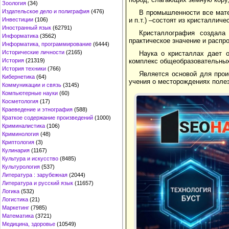
Зоология
(34)
Издательское дело и полиграфия
(476)
В промышленности все мате
Инвестиции
(106)
и п.т.) –состоят из кристаллич
Иностранный язык
(62791)
Кристаллография создала
Информатика
(3562)
практическое значение и распр
Информатика, программирование
(6444)
Исторические личности
(2165)
Наука о кристаллах дает 
История
(21319)
комплекс общеобразовательных
История техники
(766)
Является основой для прои
Кибернетика
(64)
учения о месторождениях поле
Коммуникации и связь
(3145)
Компьютерные науки
(60)
Косметология
(17)
Краеведение и этнография
(588)
Краткое содержание произведений
(1000)
Криминалистика
(106)
Криминология
(48)
Криптология
(3)
Кулинария
(1167)
Культура и искусство
(8485)
Культурология
(537)
Литература : зарубежная
(2044)
Литература и русский язык
(11657)
Логика
(532)
Логистика
(21)
Маркетинг
(7985)
Математика
(3721)
Медицина, здоровье
(10549)