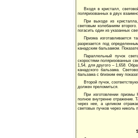
Входя в кристалл, светово
поляризованных в двух взаимн
При выходе из кристалла
световым колебаниям второго.
погасить один из указанных св
Призма изготавливается т
разрезается под определенны
канадским бальзамом. Показате
Параллельный пучок свет
скоростями поляризованных све
1,54, для другого – 1,658. Об
канадского бальзама. Светов
бальзама с близким ему показ
Второй пучок, соответству
должен преломиться.
При изготовлении призмы 
полное внутренне отражение. Т
через нее, а целиком отража
световых пучков через николь 