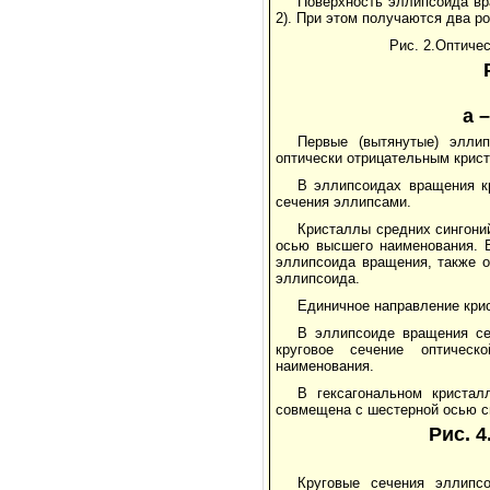
Поверхность эллипсоида вр
2). При этом получаются два ро
Рис. 2.Оптиче
а 
Первые (вытянутые) элли
оптически отрицательным крис
В эллипсоидах вращения к
сечения эллипсами.
Кристаллы средних сингон
осью высшего наименования. 
эллипсоида вращения, также 
эллипсоида.
Единичное направление кри
В эллипсоиде вращения се
круговое сечение оптическ
наименования.
В гексагональном кристал
совмещена с шестерной осью си
Рис. 
Круговые сечения эллипс