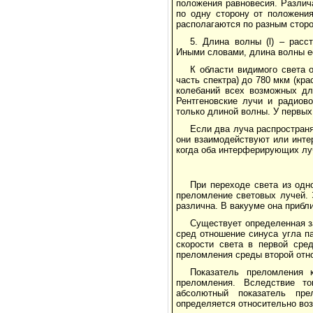
положения равновесия. Различ
по одну сторону от положения
располагаются по разным сторо
5. Длина волны (l) – расс
Иными словами, длина волны е
К области видимого света 
часть спектра) до 780 мкм (кр
колебаний всех возможных дл
Рентгеновские лучи и радиов
только длиной волны. У первых
Если два луча распространя
они взаимодействуют или инте
когда оба интерферирующих лу
При переходе света из одн
преломление световых лучей. Э
различна. В вакууме она прибли
Существует определенная з
сред отношение синуса угла п
скорости света в первой сре
преломления среды второй отно
Показатель преломления 
преломления. Вследствие то
абсолютный показатель пре
определяется относительно возд