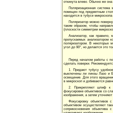
откинута влево. Обычно же она
Поляризационная система 
помещен под предметным столи
находится в тубусе микроскопа
Поляризатор можно поверну
таким образом, чтобы направл
(плоскости симметрии микроско
Анализатор, как правило,
пропускаемых анализатором к
поляризатором. В некоторых м
угол до 90°, но делается это т
Перед началом работы с по
сделать поверки. Рекомендуетс
1. Придают тубусу удобно
выключены ли линзы Лазо и Б
освещение. Для этого вращение
в микроскоп и добиваются равн
2. Прикрепляют шлиф к п
фокусировке объективов со сла
изображения, а затем уточняют
Фокусировку объективов с
объективом осуществляют таки
соприкосновения объектива с
улавливают изображение.