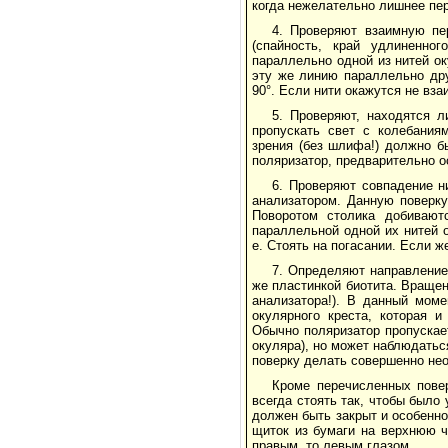
когда нежелательно лишнее пе
4. Проверяют взаимную пе
(спайность, край удлиненно
параллельно одной из нитей ок
эту же линию параллельно дру
90°. Если нити окажутся не вз
5. Проверяют, находятся 
пропускать свет с колебания
зрения (без шлифа!) должно б
поляризатор, предварительно ос
6. Проверяют совпадение н
анализатором. Данную поверку
Поворотом столика добиваютс
параллельной одной их нитей 
е. Стоять на погасании. Если ж
7. Определяют направление
же пластинкой биотита. Вращен
анализатора!). В данный моме
окулярного креста, которая и
Обычно поляризатор пропускае
окуляра), но может наблюдатьс
поверку делать совершенно не
Кроме перечисленных пове
всегда стоять так, чтобы было 
должен быть закрыт и особенн
щиток из бумаги на верхнюю ч
правым, то левым глазом.