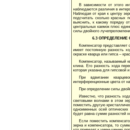
В зависимости от этого и
наблюдаются различия в интерф
Наблюдая от края к центру зе
подсчитать сколько красных п
выяснить, к какому порядку о
центральных каемок плюс един
силы двойного лучепреломлени
6.3 ОПРЕДЕЛЕНИЕ
Компенсатор представляет со
имеет постоянную разность хо
окраске кварца или гипса – кра
Компенсатор, называемый к
клина. Его разность хода пере
которая указана для гипсовой и
При вдвигании кварцев
интерференционные цвета от на
При определении силы двой
Известно, что разность ход
световыми волнами в этом зер
поместить другую кристалличес
одноименных осей оптических 
будет равна сумме разностей х
Если поместить компенсато
зерна и компенсатора, то сумм
что приведет к уменьшению по