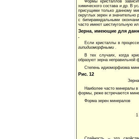
Формы кристаллов зависит
химического состава и др. В у
присущими только данному ми
округлых зерен и значительно
с бипирамидальными окончани
часто имеют шестиугольную ил
Зерна, имеющие для данн
.
Если кристаллы в процессе
гипидиоморфными
.
В тех случаях, когда кр
образуют зерна неправильной 
Степень идиоморфизма мин
Рис. 12
Зерна
Наиболее часто минералы в
формы, реже встречаются мине
Форма зерен минералов
1
Спайность – это свойств