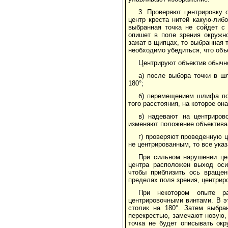
3. Проверяют центрировку 
центр креста нитей какую-либ
выбранная точка не сойдет с 
опишет в поле зрения окружн
зажат в щипцах, то выбранная 
необходимо убедиться, что объе
Центрируют объектив обыч
а) после выбора точки в ш
180°;
б) перемещением шлифа по
того расстояния, на которое он
в) надевают на центриров
изменяют положение объектива 
г) проверяют проведенную 
не центрированным, то все ука
При сильном нарушении це
центра расположен выход оси
чтобы приблизить ось вращен
пределах поля зрения, центрир
При некотором опыте ра
центрировочными винтами. В э
столик на 180°. Затем выбра
перекрестью, замечают новую, 
точка не будет описывать окр