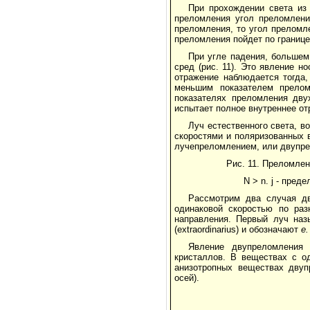
При прохождении света из
преломления угол преломлени
преломления, то угол преломл
преломления пойдет по границе
При угле падения, большем
сред (рис. 11). Это явление н
отражение наблюдается тогда
меньшим показателем прело
показателях преломления дв
испытает полное внутреннее от
Луч естественного света, в
скоростями и поляризованных 
лучепреломлением, или двупр
Рис. 11. Преломлен
N > n. j - пре
Рассмотрим два случая д
одинаковой скоростью по раз
направления. Первый луч наз
(extraordinarius) и обозначают
е.
Явление двупреломления 
кристаллов. В веществах с о
анизотропных веществах двуп
осей).