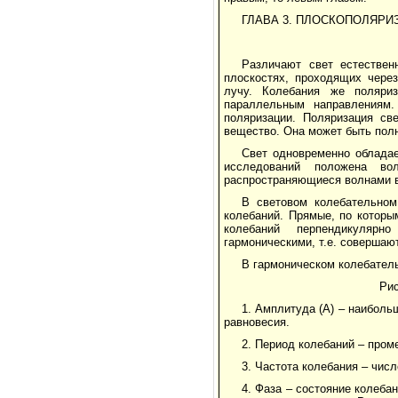
ГЛАВА 3. ПЛОСКОПОЛЯР
Различают свет естествен
плоскостях, проходящих через
лучу. Колебания же поляриз
параллельным направлениям. 
поляризации. Поляризация св
вещество. Она может быть полн
Свет одновременно обладае
исследований положена вол
распространяющиеся волнами во
В световом колебательном
колебаний. Прямые, по которы
колебаний перпендикулярн
гармоническими, т.е. совершаю
В гармоническом колебател
Рис
1. Амплитуда (А) – наиболь
равновесия.
2. Период колебаний – проме
3. Частота колебания – числ
4. Фаза – состояние колебан