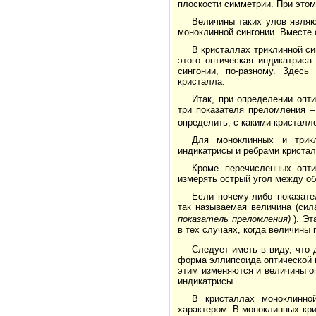
плоскости симметрии. При этом
Величины таких улов являю
моноклинной сингонии. Вместе 
В кристаллах триклинной си
этого оптическая индикатрис
сингонии, по-разному. Здес
кристалла.
Итак, при определении опт
три показателя преломления –
определить, с какими кристал
Для моноклинных и трик
индикатрисы и ребрами кристал
Кроме перечисленных опти
измерять острый угол между об
Если почему-либо показате
так называемая величина (сил
показатель преломления)
). Эт
в тех случаях, когда величины
Следует иметь в виду, что 
форма эллипсоида оптической 
этим изменяются и величины оп
индикатрисы.
В кристаллах моноклинно
характером. В моноклинных кри