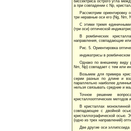
биссектриса острого угла меж
а при совпадении с Np, кристал
Рассмотрим ориентировку о
три неравные оси его (Ng, Nm,
С этими тремя единичными
(три оси) оптической индикатрис
В ромбических кристалл
направления, совпадающие или
Рис. 5. Ориентировка оптич
индикатрисы в ромбическом
Однако по внешнему виду р
Nm, Np) совпадает с тем или и
Возьмем для примера крис
серии разных по длине и вза
параллельно наиболее длинным
нельзя связывать средние и ма
Точное решение вопрос
кристаллооптических методов 
В кристаллах моноклинной
совпадающее с двойной осью
кристаллографической осью. Эт
(одно из трех направлений) опт
Две другие оси эллипсоида 