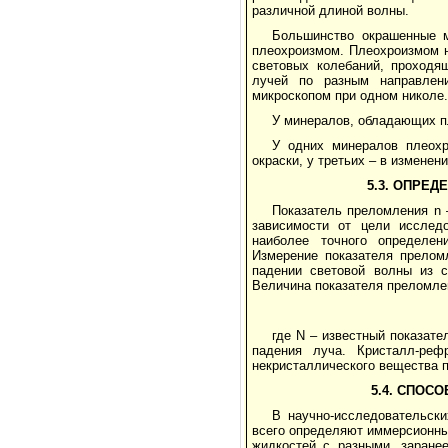
различной длиной волны.
Большинство окрашенные м
плеохроизмом. Плеохроизмом н
световых колебаний, проходя
лучей по разным направлен
микроскопом при одном николе.
У минералов, обладающих п
У одних минералов плеохр
окраски, у третьих – в изменени
5.3. ОПРЕ
Показатель преломления n 
зависимости от цели исслед
наиболее точного определен
Измерение показателя прелом
падении световой волны из 
Величина показателя преломле
где N – известный показате
падения луча. Кристалл-реф
некристаллического вещества п
5.4. СПОС
В научно-исследовательск
всего определяют иммерсионны
жидкостей с разными, заране