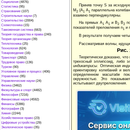
Социология
(4876)
Приняв точку S за исходну
Статистика
(95)
М
(А
А
параллельна колеба
Страхование
(107)
2
1
1
взаимно перпендикулярны.
Строительные науки
(7)
Строительство
(2004)
На прямых А
А
и В
В
по
1
1
2
2
Схемотехника
(15)
показателей преломления n
и 
1
Таможенная система
(663)
Теория государства и права
(240)
В результате получаем четы
Теория организации
(39)
Рассматривая волны, идущи
Теплотехника
(25)
Технология
(624)
Рис.
Товароведение
(16)
Теоретически доказано, что
Транспорт
(2652)
трехосный эллипсоид, либо э
Трудовое право
(136)
индикатрисы.
Оптическая инди
Туризм
(90)
ориентировку колебаний и ве
Уголовное право и процесс
(406)
определенном масштабе пок
Управление
(95)
окружностью. Это показывае
Управленческие науки
(24)
испытывают двупреломления.
Физика
(3462)
Физкультура и спорт
(4482)
Философия
(7216)
Финансовые науки
(4592)
Финансы
(5386)
Фотография
(3)
Химия
(2244)
Хозяйственное право
(23)
Цифровые устройства
(29)
Экологическое право
(35)