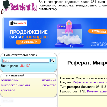
Банк рефератов содержит более 364 тыся
психологии, экономике, менеджменту, фило
английскому.
Полнотекстовый поиск
Реферат: Микр
Всего работ:
364139
Теги названий
Название: Микроскопическое из
оптический
изучение
Раздел:
Рефераты по геополит
микроскопический
свойство
Тип:
реферат
Добавлен 06:11:3
кристалл
Просмотров: 1720
Комментариев
Реклама