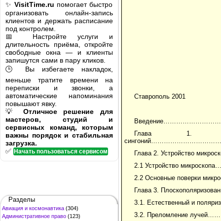
✨
VisitTime.ru
помогает быстро
организовать онлайн-запись
клиентов и держать расписание
под контролем.
📅 Настройте услуги и
длительность приёма, откройте
свободные окна — и клиенты
запишутся сами в пару кликов.
🕒 Вы избегаете накладок,
меньше тратите времени на
переписки и звонки, а
автоматические напоминания
Ставрополь 2001
повышают явку.
💡
Отличное решение для
мастеров, студий и
Введение…………………
сервисных команд, которым
Глава 1. Опти
важны порядок и стабильная
сингоний………………………
загрузка.
✅
Начать пользоваться сервисом
Глава 2. Устройство микр
2.1 Устройство микро
2.2 Основные поверки 
Глава 3. Плоскополяриз
Разделы
3.1. Естественный и пол
Авиация и космонавтика
(304)
3.2. Преломление луч
Административное право
(123)