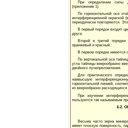
При определении силы д
(приложение 1).
По горизонтальной оси эт
интерференционной окраской (
периодически повторяются. Это
В первый порядок входят цв
друга.
Второй и третий порядки
оранжевый и красный.
В первом порядке имеются о
По вертикальной оси табли
угла таблицы веерообразно вве
двойного лучепреломления.
Для практического опред
наивысшую интерференционн
горизонтальной линией, соотв
из веерообразно расходящихся 
При изучении интерферен
пользуются так называемым пр
6.2.
Весьма часто зерна минер
имеет плоскую поверхность, п