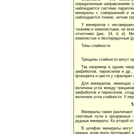
определенным направлениям (ч
наблюдается система паралле
минералы с совершенной и н
наблюдаются тонкие, четкие тре
У минералов с несовершен
тонкими и извилистыми, не вс
отчетливо (рис. 14, б, в). 
извилистые и беспорядочные (рис
Типы спайности
Трещины спайности могут пр
Так например в одном нап
амфиболов, пироксенов и др.,
флюорита и шести у сфалерит 
Для минералов, имеющих с
величина угла между трещина
амфиболов и пироксенов, сход
величине угла спайности. У первы
5
Минералы также различают 
световые лучи и
прозрачные
–
рудные минералы. Ко второй о
В шлифах минералы могут 
разных длин волн поглощают и