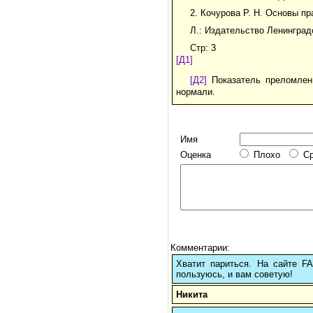
2. Кочурова Р. Н. Основы п
Л.: Издательство Ленинградс
Стр: 3
[Д1]
[Д2]
Показатель преломлени
нормали.
Имя
Оценка
Плохо
С
Комментарии:
Хватит париться. На сайте 
пользуюсь, и вам советую!
Никита