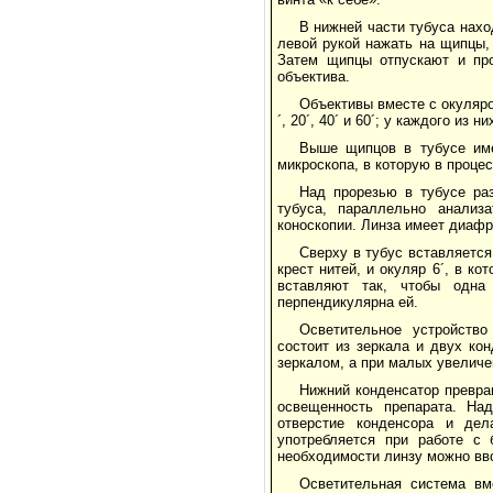
В нижней части тубуса нахо
левой рукой нажать на щипцы, 
Затем щипцы отпускают и про
объектива.
Объективы вместе с окуляро
´, 20´, 40´ и 60´; у каждого из
Выше щипцов в тубусе име
микроскопа, в которую в проце
Над прорезью в тубусе раз
тубуса, параллельно анализа
коноскопии. Линза имеет диафр
Сверху в тубус вставляется 
крест нитей, и окуляр 6´, в к
вставляют так, чтобы одна
перпендикулярна ей.
Осветительное устройство
состоит из зеркала и двух ко
зеркалом, а при малых увеличе
Нижний конденсатор превра
освещенность препарата. Н
отверстие конденсора и де
употребляется при работе с
необходимости линзу можно вв
Осветительная система в