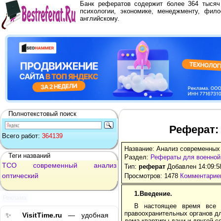
Банк рефератов содержит более 364 тыся
психологии, экономике, менеджменту, фило
английскому.
Полнотекстовый поиск
Реферат:
Всего работ:
364139
Название: Анализ современных
Теги названий
Раздел:
Рефераты для военно
ТСО
современный
анализ
Тип:
реферат
Добавлен 14:09:5
оптический
Просмотров: 1478
Комментариев
1.Введение.
Реклама
В настоящее время все 
правоохранительных органов дл
✨
VisitTime.ru
— удобная
дома,квартиры,дачи и другой с