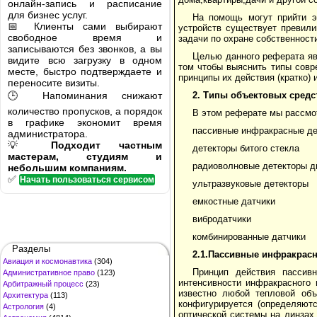
онлайн-запись и расписание
для бизнес услуг.
На помощь могут прийти э
📅 Клиенты сами выбирают
устройств существует превили
свободное время и
задачи по охране собственности
записываются без звонков, а вы
Целью данного реферата яв
видите всю загрузку в одном
том чтобы выяснить типы совр
месте, быстро подтверждаете и
принципы их действия (кратко) 
переносите визиты.
🕒 Напоминания снижают
2.
Типы объектовых средс
количество пропусков, а порядок
В этом реферате мы рассмо
в графике экономит время
пассивные инфракрасные де
администратора.
💡
Подходит частным
детекторы битого стекла
мастерам, студиям и
радиоволновые детекторы д
небольшим компаниям.
✅
Начать пользоваться сервисом
ультразвуковые детекторы
емкостные датчики
вибродатчики
комбинированные датчики
Разделы
2.1.Пассивные инфракрас
Авиация и космонавтика
(304)
Принцип действия пассив
Административное право
(123)
интенсивности инфракрасного 
Арбитражный процесс
(23)
известно любой тепловой объ
Архитектура
(113)
конфигурируется (определяют
Астрология
(4)
оптической системы на линзах