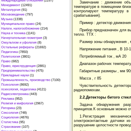
Международные отношения
(2257)
Замечание : движение об
Менеджмент
(12491)
температуре в помещении близ
Металлургия
(91)
контролируют температуру в
Москвоведение
(797)
срабатывания).
Музыка
(1338)
Пример : детектор движения
Муниципальное право
(24)
Налоги, налогообложение
(214)
Прибор предназначен для в
Наука и техника
(1141)
тепло. ТТХ :
Начертательная геометрия
(3)
Размер зоны обнаружения , 
Оккультизм и уфология
(8)
Остальные рефераты
(21692)
Напряжение питания , В 10-
Педагогика
(7850)
Потребляемый ток , мА 20
Политология
(3801)
Право
(682)
Диапазон рабочих температур
Право, юриспруденция
(2881)
Габаритные размеры , мм 90
Предпринимательство
(475)
Прикладные науки
(1)
Масса , г 85
Промышленность, производство
(7100)
Психология
(8692)
Чувствительность детектор
психология, педагогика
(4121)
радиопомехам.
Радиоэлектроника
(443)
2.2.Детекторы битого стекл
Реклама
(952)
Религия и мифология
(2967)
Задача обнаружения раз
Риторика
(23)
принципов.К основным можно о
Сексология
(748)
1.Регистрация механич
Социология
(4876)
электроконтактные датчики и
Статистика
(95)
разрушение целостности провод
Страхование
(107)