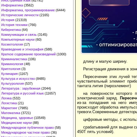
Иностранный язык
(62791)
Информатика
(3562)
Информатика, программирование
(6444)
Исторические личности
(2165)
История
(21319)
История техники
(766)
Кибернетика
(64)
Коммуникации и связь
(3145)
Компьютерные науки
(60)
Косметология
(17)
Краеведение и этнография
(588)
Краткое содержание произведений
(1000)
Криминалистика
(106)
длину и малую ширину.
Криминология
(48)
Регистрация движения в зо
Криптология
(3)
Кулинария
(1167)
Пересечение зтих лучей те
Культура и искусство
(8485)
чувствительный элемент приб
Культурология
(537)
тантата лития (пироэлемент)
Литература : зарубежная
(2044)
на поверхности которого 
Литература и русский язык
(11657)
электрический заряд.
Пересеч
Логика
(532)
из-за попадания на него им
Логистика
(21)
происходит обработка импульсо
Маркетинг
(7985)
тревоги.Современные детектор
Математика
(3721)
Медицина, здоровье
(10549)
цифровые методы, с исполь
Медицинские науки
(88)
срабатываний для выдачи с
Международное публичное право
(58)
450T пять условий).
Международное частное право
(36)