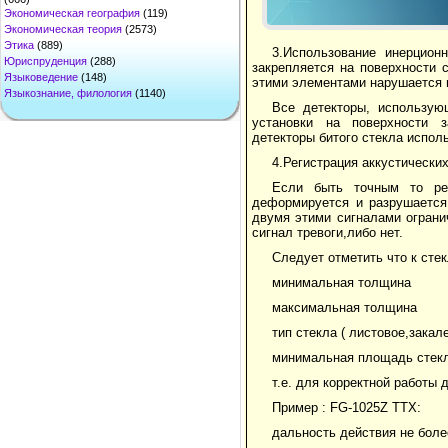
Экономическая география
(119)
Экономическая теория
(2573)
Этика
(889)
3.Использование инерцио
Юриспруденция
(288)
закрепляется на поверхности 
Языковедение
(148)
этими элементами нарушается 
Языкознание, филология
(1140)
Все детекторы, использу
установки на поверхности з
детекторы битого стекла испо
4.Регистрация аккустически
Если быть точным то рег
деформируется и разрушается,
двумя этими сигналами ограни
сигнал тревоги,либо нет.
Следует отметить что к сте
минимальная толщина
максимальная толщина
тип стекла ( листовое,зака
минимальная площадь стек
т.е. для корректной работы 
Пример : FG-1025Z ТТХ:
дальность действия не более