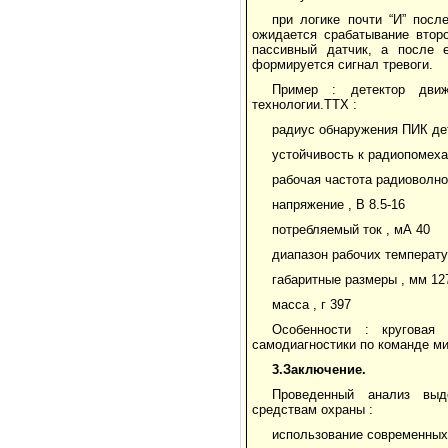
при логике почти “И” посл
ожидается срабатывание втор
пассивный датчик, а после 
формируется сигнал тревоги.
Пример : детектор движ
технологии.ТТХ :
радиус обнаружения ПИК дет
устойчивость к радиопомеха
рабочая частота радиоволнов
напряжение , В 8.5-16
потребляемый ток , мА 40
диапазон рабочих температур
габаритные размеры , мм 12
масса , г 397
Особенности : круговая 
самодиагностики по команде ми
3.Заключение.
Проведенный анализ выд
средствам охраны :
использование современных