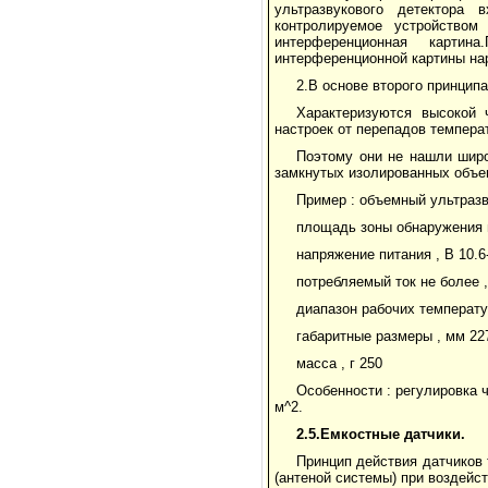
ультразвукового детектора
контролируемое устройством
интерференционная картин
интерференционной картины на
2.В основе второго принцип
Характеризуются высокой 
настроек от перепадов температ
Поэтому они не нашли широ
замкнутых изолированных объе
Пример : объемный ультразв
площадь зоны обнаружения н
напряжение питания , В 10.6
потребляемый ток не более 
диапазон рабочих температур
габаритные размеры , мм 22
масса , г 250
Особенности : регулировка 
м^2.
2.5.Емкостные датчики.
Принцип действия датчиков 
(антеной системы) при воздейст