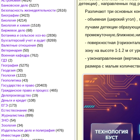
Астрономия
(4814)
детекции) , направленных под 
Банковское дело
(5227)
Безопасность жизнедеятельности
(2616)
Различают три основных ко
Биографии
(3423)
- объемная (широкий угол) ,
Биология
(4214)
Биология и химия
(1518)
лучами детекции образующи
Биржевое дело
(68)
промежуточную,ближнюю,н
Ботаника и сельское хоз-во
(2836)
Бухгалтерский учет и аудит
(8269)
- поверхностная (горизонта
Валютные отношения
(50)
зону на высоте 1-1.2 м от у
Ветеринария
(50)
Военная кафедра
(762)
- узконаправленная (вертик
ГДЗ
(2)
География
(5275)
размера с малым количеств
Геодезия
(30)
Геология
(1222)
Геополитика
(43)
Государство и право
(20403)
Гражданское право и процесс
(465)
Делопроизводство
(19)
Деньги и кредит
(108)
ЕГЭ
(173)
Естествознание
(96)
Журналистика
(899)
ЗНО
(54)
Зоология
(34)
Издательское дело и полиграфия
(476)
Инвестиции
(106)