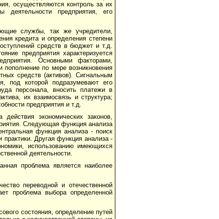
ния, осуществляются контроль за их
ы деятельности предприятия, его
ующие службы, так же учредители,
ения кредита и определения степени
оступлений средств в бюджет и т.д.
ояние предприятия характеризуется
едприятия. Основными факторами,
и пополнение по мере возникновения
отных средств (активов). Сигнальным
ия, под которой подразумевают его
руда персонала, вносить платежи в
ктива, их взаимосвязь и структура;
обности предприятия и т.д.
 действия экономических законов,
приятия. Следующая функция анализа
ентральная функция анализа - поиск
 практики. Другая функция анализа -
кономики, использованию имеющихся
йственной деятельности.
данная проблема является наиболее
ество переводной и отечественной
ает проблема выбора определенной
сового состояния, определение путей