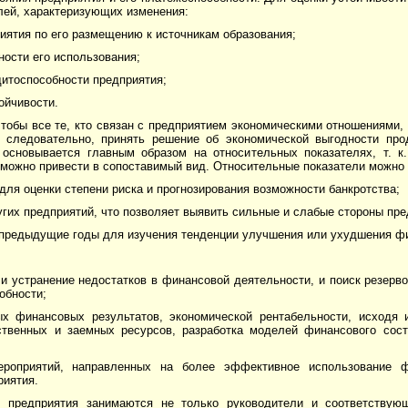
лей, характеризующих измене­ния:
иятия по его размещению к источникам образования;
ости его использования;
дитоспособности предприятия;
ойчивости.
обы все те, кто связан с предприятием эконо­мичес­кими отношениями, 
, следовательно, принять решение об экономической выгодности про
основывается главным образом на относительных показателях, т. к.
можно привести в со­поста­вимый вид. Относительные показатели можно 
ля оценки степени риска и прогнозирования возмож­ности банкротства;
их предприятий, что позволяет выявить сильные и сла­бые стороны пре
предыдущие годы для изучения тенденции улучшения или ухудшения фи
и устранение недостатков в финансовой деятельности, и поиск резерв
обности;
ых финансовых результатов, экономической рентабельности, исходя 
ственных и заемных ресурсов, разработка моделей финансового сост
мероприятий, направленных на более эффективное использование 
риятия.
 предприятия занимаются не только руководители и соответствующ