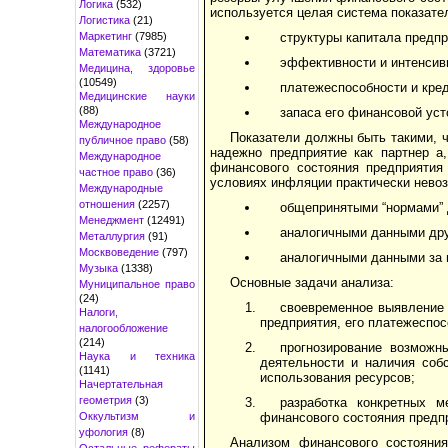
Логика
(532)
используется целая система показа­те
Логистика
(21)
Маркетинг
(7985)
структуры капитала предпр
Математика
(3721)
эффективности и интенсивн
Медицина, здоровье
(10549)
платежеспособности и кре
Медицинские науки
(88)
запаса его финансовой уст
Международное
Показатели должны быть такими, чт
публичное право
(58)
надежно предприятие как парт­нер а
Международное
финансового состояния предприятия 
частное право
(36)
условиях инфляции практически невоз
Международные
отношения
(2257)
общепринятыми “нормами” д
Менеджмент
(12491)
аналогичными данными друг
Металлургия
(91)
Москвоведение
(797)
аналогичными данными за 
Музыка
(1338)
Основные задачи анализа:
Муниципальное право
(24)
своевременное выявление 
Налоги,
предприятия, его платежеспос
налогообложение
(214)
прогнозирование возможн
Наука и техника
деятельности и наличия соб
(1141)
использования ресурсов;
Начертательная
геометрия
(3)
разработка конкретных 
Оккультизм и
финансового состояния предп
уфология
(8)
Анализом финансового состояния
Остальные рефераты