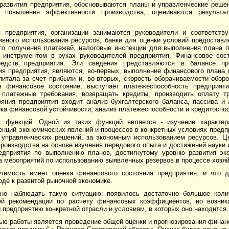
 развития предприятия, обосновываются планы и управленческие реше
 повышения эффективности производства, оцениваются результат
 предприятия, организации занимаются руководители и соответств
вного использования ресурсов, банки для оценки условий предоставл
го получения платежей, налоговые инспекции для выполнения плана п
 инструментом в руках руководителей предприятия. Финансовое сост
едств предприятия. Эти сведения представляются в балансе пр
 предприятия, являются, во-первых, выполнение финансового плана 
питала за счет прибыли и, во-вторых, скорость оборачиваемости обор
я финансовое состояние, выступает платежеспособность предприят
 платежные требования, возвращать кредиты, производить оплату т
яния предприятия входит анализ бухгалтерского баланса, пассива и а
нка финансовой устойчивости; анализ платежеспособности и кредитоспос
 функций. Одной из таких функций является - изучение характера
енций экономических явлений и процессов в конкретных условиях пред
 управленческих решений, за экономным использованием ресурсов. Ц
оизводства на основе изучения передового опыта и достижений науки и
редприятия по выполнению планов, достигнутому уровню развития э
тка мероприятий по использованию выявленных резервов в процессе хозя
ачимость имеет оценка финансового со­стояния предприятия, и что 
оде к развитой рыночной экономике.
о наблюдать такую ситуацию: появилось достаточно большое колич
ей реко­мендации по расчету финансовых коэффициентов, но возник
 предприятию конкретной отрасли и условиям, в которых оно находится.
ью работы является проведение общей оценки и прогнозирования финан