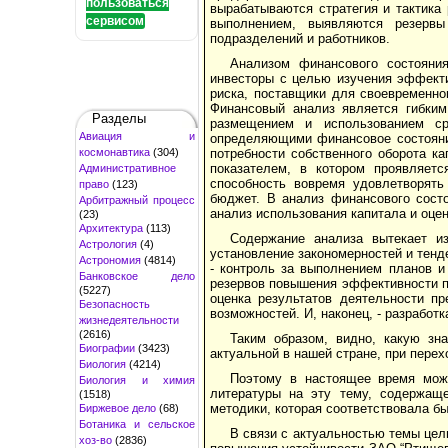
пользоваться
вырабатываются стратегия и тактика
сервисом
выполнением, выявляются резервы
подразделений и работников.
Анализом финансового состояния
инвесторы с целью изучения эффекти
риска, поставщики для своевременно
Финансовый анализ является гибким
Разделы
размещением и использованием ср
Авиация и
определяющими финансовое состояния
космонавтика
(304)
потребности собственного оборота ка
показателем, в котором проявляетс
Административное
способность вовремя удовлетворять
право
(123)
бюджет. В анализ финансового состо
Арбитражный процесс
анализ использования капитала и оце
(23)
Архитектура
(113)
Содержание анализа вытекает из
Астрология
(4)
установление закономерностей и тенд
Астрономия
(4814)
- контроль за выполнением планов и
Банковское дело
резервов повышения эффективности пр
(5227)
оценка результатов деятельности п
Безопасность
возможностей. И, наконец, - разрабо
жизнедеятельности
(2616)
Таким образом, видно, какую зн
Биографии
(3423)
актуальной в нашей стране, при перех
Биология
(4214)
Поэтому в настоящее время можн
Биология и химия
литературы на эту тему, содержащ
(1518)
методики, которая соответствовала бы
Биржевое дело
(68)
Ботаника и сельское
В связи с актуальностью темы цел
хоз-во
(2836)