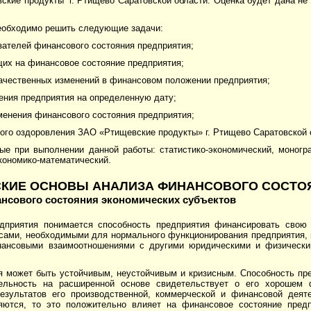
кие продукты” г. Ртищево Саратовской области. Оценка будет дана не 
необходимо решить следующие задачи:
зателей финансового состояния предприятия;
их на финансовое состояние предприятия;
ачественных изменений в финансовом положении пред­приятия;
ения предприятия на определенную дату;
менения финансового состояния предприятия;
ого оздоровления ЗАО «Ртищевские продукты» г. Ртищево Саратовской 
е при выполнении данной работы: статистико-экономический, моногра
экономико-математический.
ЧЕСКИЕ ОСНОВЫ АНАЛИЗА ФИНАНСОВОГО СОСТ
нсового состояния экономических субъектов
приятия понимается способность предприятия финансировать свою 
сами, необходимыми для нормального функционирования предприятия,
нансовыми взаимоотношениями с другими юридическими и физически
я может быть устойчивым, неустойчивым и кризисным. Способность пр
ельность на расширенной основе свидетельствует о его хорошем 
езультатов его произ­водственной, коммерческой и финансовой деят
тся, то это положи­тельно влияет на финансовое состояние предпр