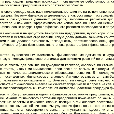
 и реализации продукции происходит повышение ее себе­стоимости, с
е состояние предприятия и его плате­жеспособность.
 в свою очередь оказывает положительное влияние на выполнение про
р­сами. Поэтому финансовая деятельность как составная часть хозяйс
ния и расходования денежных ресурсов, вы­полнение расчетной ди
 капитала и наиболее эффективного его использования. Главной целью
ать финансовые ресурсы для эффектив­ного развития производства и пол
 экономики и не допустить банкротства предприятия, нужно хорошо зн
о­ставу и источникам образования, какую долю должны занимать собст
омики как деловая активность, ликвид­ность, платежеспособность, кр
тойчивости (зона безопасности), степень риска, эффект финансового ры
яется существенным элементом финансового менеджмента и аудит
льзуют методы финансового анализа для принятия решений по оптимиза
овые отчеты для повышения доходности капитала, обеспечения стаби
 отчеты, чтобы минимизировать свои риски по займам и вкладам. Мо
сит от качества аналитического обоснования решения. В последние
й, посвященных финансовому анализу. Активно осваивается заруб
страховыми организациями и т.д. Вместе с тем следует отметить, что 
спектам финансового анализа не снижает потребности и спроса на спе
ом воспроизводилась бы комплексная логически целостная процедура фи
том, чтобы установить и оценить финансовое состояние предприятия, но
ие. Анализ финансового состояния предприятия показывает, по каким 
важные ас­пекты и наиболее слабые позиции в финансовом состоянии 
вопрос, каковы важнейшие способы улучшения финансового состояния п
ализа является своевременно выявлять и устранять недостатки в фи
яния предприятия и его платежеспособности. Для оценки устойчивости