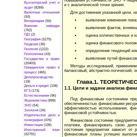
повышения устойчивости ЗАО “Ртищевс
Бухгалтерский учет и
и с аналитической точки зрения.
аудит
(8269)
Для достижения указанной цели, 
Валютные отношения
(50)
выявление изменения пока
Ветеринария
(50)
Военная кафедра
выявление фактов, влияющ
(762)
ГДЗ
(2)
оценка количественных и к
География
(5275)
оценка финансового полож
Геодезия
(30)
Геология
(1222)
определение тенденций из
Геополитика
(43)
выявление путей финансов
Государство и право
(20403)
Методы исследований, применяемы
Гражданское право и
балансовый, абстрактно-логический, 
процесс
(465)
Делопроизводство
Глава.1. ТЕОРЕТИ
(19)
Деньги и кредит
(108)
1.1. Цели и задачи
анализа фина
ЕГЭ
(173)
Естествознание
(96)
Под финансовым состоянием пред
Журналистика
(899)
обеспеченностью финансовыми ресур­
ЗНО
(54)
эффективностью использования, фи
Зоология
(34)
финансовой устойчивостью.
Издательское дело и
полиграфия
(476)
Финансовое состояние предприяти
платежи, финансировать свою деят
Инвестиции
(106)
состояние предприятия зависит от р
Иностранный язык
финансовые планы успешно выполняю
(62791)