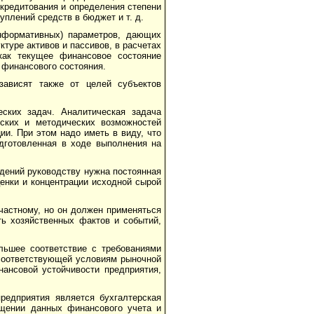
 кредитования и определения степени
плений средств в бюджет и т. д.
нформативных) параметров, дающих
ктуре активов и пассивов, в расчетах
как текущее финансовое состояние
 финансового состояния.
зависят также от целей субъектов
еских задач. Аналитическая задача
еских и методических возможностей
и. При этом надо иметь в виду, что
одготовленная в ходе выполнения на
едений руководству нужна постоянная
енки и концентрации исходной сырой
 частному, но он должен применяться
ть хозяйственных фактов и событий,
ольшее соответствие с требованиями
соответствующей условиям рыночной
нансовой устойчивости предприятия,
редприятия является бухгалтерская
бщении данных финансового учета и