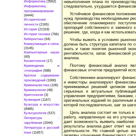
Информатика
(3562)
невыполнения плана по производству
следовательно, ухудшается финансово
Информатика,
программирование
Устойчивое финансовое положение
(6444)
нужд производства необходимыми ресу
Исторические
обеспечение планомерного поступле
личности
(2165)
пропорций собственного и заем­ного
История
(21319)
решение, где, когда и как использов
История техники
(766)
Кибернетика
(64)
Чтобы выжить в условиях рыночной
Коммуникации и связь
должна быть структура капитала по с
(3145)
знать и такие понятия рыночной экон
Компьютерные науки
рентабельности, запас фи­нансовой ус
(60)
анализа.
Косметология
(17)
Поэтому финансовый анализ явл
Краеведение и
финансовых отчетов предприятий испо
этнография
(588)
Краткое содержание
Собственники анализируют финанс
произведений
(1000)
и инвесторы анализируют финансовые
Криминалистика
(106)
принимаемых решений целиком зави
Криминология
(48)
серьезных и актуальных публикаци
Криптология
(3)
управления предприятиями, банками, 
Кулинария
(1167)
оригинальных изданий по различным а
Культура и искусство
которой последовательно, шаг за шаг
(8485)
Цель анализа состоит не только в 
Культурология
(537)
работу, направленную на его улучшен
Литература :
дает возможность выявить наиболее 
зарубежная
(2044)
результаты анализа дают от­вет на 
Литература и русский
деятель­ности. Но главной целью ан
язык
(11657)
резервы улучшения финансового состо