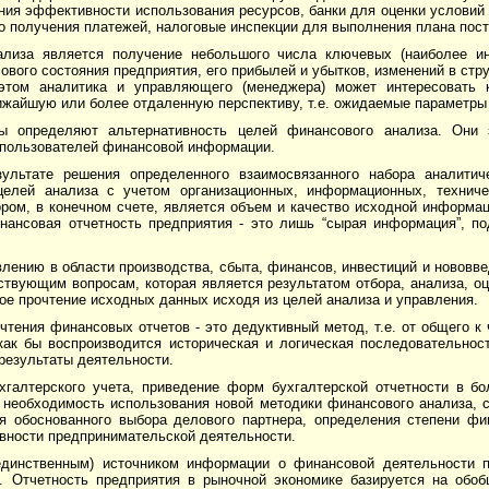
ния эффективности использования ре­сурсов, банки для оценки условий
о получения платежей, налоговые инспекции для выполнения плана посту
ализа является получение небольшого числа ключевых (наиболее и
вого состояния предприятия, его прибылей и убытков, изменений в стру
этом аналитика и управляющего (менеджера) может интересовать 
ближайшую или более отдаленную перспективу, т.е. ожидаемые параметры
ы определяют альтернативность целей финансового анализа. Они 
х пользователей финансовой информации.
ультате решения определенного взаимосвязанного набора аналитич
целей анализа с учетом организационных, информационных, технич
ом, в конечном счете, является объем и качество исходной информаци
нансовая отчетность предприятия - это лишь “сырая информация”, п
лению в области производства, сбыта, финансов, инвестиций и нововв
твующим вопросам, которая является результатом отбора, анализа, оц
е прочтение исходных данных исходя из целей анализа и управления.
чтения финансовых отчетов - это дедуктивный метод, т.е. от общего к
 как бы воспроизводится историческая и логическая последовательнос
 результаты деятельности.
хгалтерского учета, приведение форм бухгалтерской отчетности в б
необходимость использования новой методики финансового анализа, 
я обоснованного выбора делового партнера, определения степени фи
вности предпринимательской деятельности.
динственным) источником информации о финансовой деятельности п
й. Отчетность предприятия в рыночной экономике базируется на обо