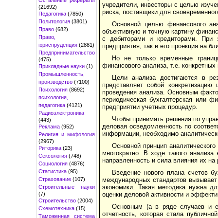
учредители, инвесторы с целью изуче
(21692)
риска, поставщики для своевременног
Педагогика
(7850)
Политология
(3801)
Основной целью финансового ан
Право
(682)
объективную и точную картину финансо
Право,
с дебиторами и кредиторами. При 
юриспруденция
(2881)
предприятия, так и его проекция на 
Предпринимательство
Но не только временные границ
(475)
финансового анализа, т.е. конкретны
Прикладные науки
(1)
Промышленность,
Цели анализа достигаются в рез
производство
(7100)
представляет собой конкретизацию 
Психология
(8692)
проведения анализа. Основным фактор
психология,
периодическая бухгалтерская или фи
педагогика
(4121)
предприятии учетных процедур.
Радиоэлектроника
Чтобы принимать решения по управ
(443)
деловая осведомленность по соответс
Реклама
(952)
информации, необходимо аналитическо
Религия и мифология
(2967)
Основной принцип аналитического 
Риторика
(23)
многократно. В ходе такого анализа
Сексология
(748)
направленность и сила влияния их на
Социология
(4876)
Статистика
(95)
Введение нового плана счетов бу
Страхование
(107)
международных стандартов вызывает 
экономики. Такая методика нужна дл
Строительные науки
(7)
оценки деловой активности и эффекти
Строительство
(2004)
Основным (а в ряде случаев и е
Схемотехника
(15)
отчетность, которая стала публично
Таможенная система