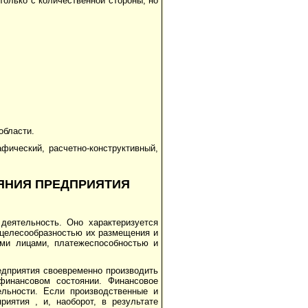
только с количественной стороны, но
области.
фический, расчетно-конструктивный,
ОЯНИЯ ПРЕДПРИЯТИЯ
деятельность. Оно характеризуется
 целесообразностью их размещения и
ми лицами, платежеспособностью и
едприятия своевременно производить
финансовом состоянии. Финансовое
ель­ности. Если производственные и
иятия , и, наоборот, в результате