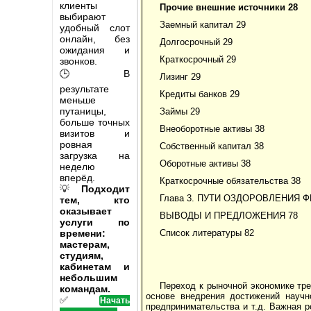
клиенты
Прочие внешние источники 28
выбирают
Заемный капитал 29
удобный слот
онлайн, без
Долгосрочный 29
ожидания и
Краткосрочный 29
звонков.
🕒 В
Лизинг 29
результате
Кредиты банков 29
меньше
путаницы,
Займы 29
больше точных
Внеоборотные активы 38
визитов и
ровная
Собственный капитал 38
загрузка на
Оборотные активы 38
неделю
вперёд.
Краткосрочные обязательства 38
💡
Подходит
Глава 3. ПУТИ ОЗДОРОВЛЕНИЯ 
тем, кто
оказывает
ВЫВОДЫ И ПРЕДЛОЖЕНИЯ 78
услуги по
времени:
Список литературы 82
мастерам,
студиям,
кабинетам и
небольшим
Переход к рыночной экономике тре
командам.
основе внедрения достижений научн
✅
Начать
предпринимательства и т.д. Важная р