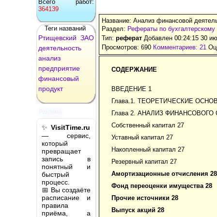
Всего работ:
364139
Название: Анализ финансовой деятел
Теги названий
Раздел:
Рефераты по бухгалтерскому 
Ртищевский
ЗАО
Тип:
реферат
Добавлен 00:24:15 30 и
Просмотров: 690
Комментариев: 21
Оце
деятельность
анализ
предприятие
СОДЕРЖАНИЕ
финансовый
продукт
ВВЕДЕНИЕ 1
Глава.1. ТЕОРЕТИЧЕСКИЕ ОСН
Реклама
Глава 2. АНАЛИЗ ФИНАНСОВОГО
Собственный капитал 27
✨
VisitTime.ru
— сервис,
Уставный капитал 27
который
Накопленный капитал 27
превращает
запись в
Резервный капитал 27
понятный и
Амортизационные отчисления 28
быстрый
процесс.
Фонд переоценки имущества 28
📅 Вы создаёте
расписание и
Прочие источники 28
правила
Выпуск акций 28
приёма, а