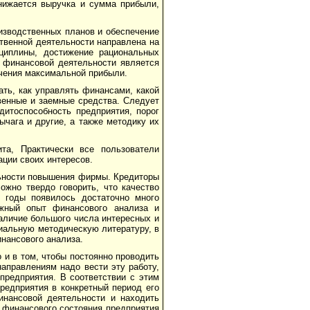
ни­жается выручка и сумма прибыли,
изводственных планов и обеспечение
твенной деятельности на­правлена на
сциплины, достижение рациональных
 финансовой дея­тельности является
учения максимальной прибыли.
ать, как управлять финансами, какой
венные и заемные сред­ства. Следует
едитоспособность предприятия, порог
чага и дру­гие, а также методику их
а, Практически все пользователи
ции своих интересов.
льности повышения фирмы. Кредиторы
жно твердо говорить, что качество
 годы появилось достаточно много
ежный опыт финансового анализа и
наличие большого числа интересных и
циальную методическую литературу, в
нансового анализа.
 и в том, чтобы постоянно проводить
направлениям надо вести эту работу,
предприятия. В соответствии с этим
редприятия в конкретный период его
нан­совой деятельности и находить
 финансового состояния предприятия