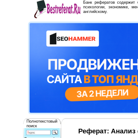
Банк рефератов содержит
психологии, экономике, ме
английскому.
Полнотекстовый
поиск
Реферат: Анализ