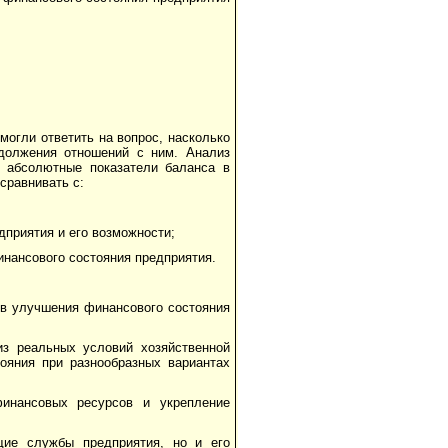
могли ответить на вопрос, насколько
должения отноше­ний с ним. Анализ
 абсо­лютные показатели баланса в
сравнивать с:
дприятия и его возможности;
нансового состояния предприятия.
ов улучшения финансового состояния
из реальных условий хозяйственной
ояния при разнообразных вариантах
финансовых ресурсов и укрепление
ие службы пред­приятия, но и его