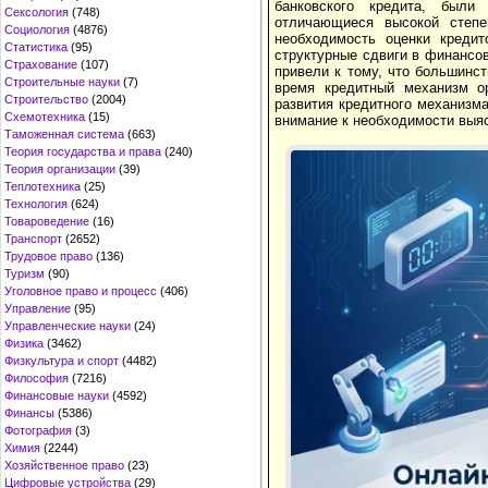
банковского кредита, были
Сексология
(748)
отличающиеся высокой степе
Социология
(4876)
необходимость оценки кредит
Статистика
(95)
структурные сдвиги в финансо
Страхование
(107)
привели к тому, что большинс
Строительные науки
(7)
время кредитный механизм ор
Строительство
(2004)
развития кредитного механизм
Схемотехника
(15)
внимание к необходимости выя
Таможенная система
(663)
Теория государства и права
(240)
Теория организации
(39)
Теплотехника
(25)
Технология
(624)
Товароведение
(16)
Транспорт
(2652)
Трудовое право
(136)
Туризм
(90)
Уголовное право и процесс
(406)
Управление
(95)
Управленческие науки
(24)
Физика
(3462)
Физкультура и спорт
(4482)
Философия
(7216)
Финансовые науки
(4592)
Финансы
(5386)
Фотография
(3)
Химия
(2244)
Хозяйственное право
(23)
Цифровые устройства
(29)