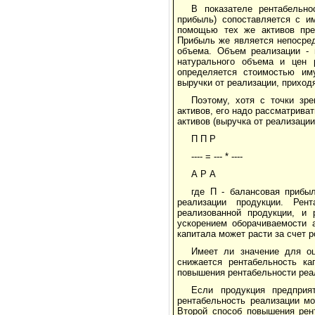
В показателе рентабельно
прибыль) сопоставляется с и
помощью тех же активов пре
Прибыль же является непосред
объема. Объем реализации - 
натурального объема и цен 
определяется стоимостью иму
выручки от реализации, приход
Поэтому, хотя с точки зр
активов, его надо рассматрива
активов (выручка от реализаци
П П Р
---- = --- * ----
А Р А
где П - балансовая прибы
реализации продукции. Рен
реализованной продукции, и 
ускорением оборачиваемости а
капитала может расти за счет 
Имеет ли значение для оц
снижается рентабельность ка
повышения рентабельности реа
Если продукция предприя
рентабельность реализации м
Второй способ повышения рент