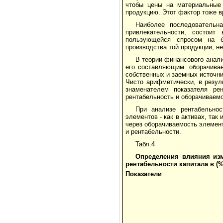
чтобы цены на материальные
продукцию. Этот фактор тоже в
Наиболее последовательн
привлекательности, состоит
пользующейся спросом на б
производства той продукции, 
В теории финансового анал
его составляющим: оборачивае
собственных и заемных источник
Чисто арифметически, в резул
знаменателем показателя ре
рентабельность и оборачиваем
При анализе рентабельнос
элементов - как в активах, так
через оборачиваемость элемент
и рентабельности.
Табл.4
Определения влияния изм
рентабельности капитала в (%
Показатели