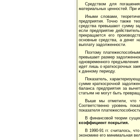
Средством для погашения
материальных ценностей. При и
Иными словами, теоретиче
предприятия. Точно также те
средства превышают сумму зад
если предприятие действитель
прекращается его производст
основные средства, а денег н
выплату задолженности.
Поэтому платежеспособным 
превышает размер задолженно
одновременного предъявления 
идет лишь о краткосрочных зае
к данному периоду.
Показатель, характеризующ
сумме краткосрочной задолжен
баланса предприятия за вычет
статьям не могут быть превращ
Выше мы отметили, что ч
Соответственно уровень пока
показателя платежеспособност
В финансовой теории суще
коэффициент покрытия.
В 1990-91 гг. считалось, ч
экономике его минимальная вел