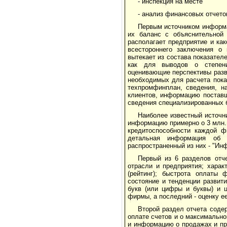
- инспекция на месте
- анализ финансовых отчето
Первым источником информа
их баланс с объяснительной 
располагает предприятие и ка
всестороннего заключения о 
вытекает из состава показател
как для выводов о степени
оценивающие перспективы разви
необходимых для расчета пока
техпромфинплан, сведения, н
клиентов, информацию поставщ
сведения специализированных б
Наиболее известный источн
информацию примерно о 3 млн.
кредитоспособности каждой ф
детальная информация об 
распространенный из них - "Ин
Первый из 6 разделов отч
отрасли и предприятия; харак
(рейтинг); быстрота оплаты 
состояние и тенденции развит
букв (или цифры и буквы) и 
фирмы, а последний - оценку е
Второй раздел отчета соде
оплате счетов и о максимально
и информацию о продажах и пр