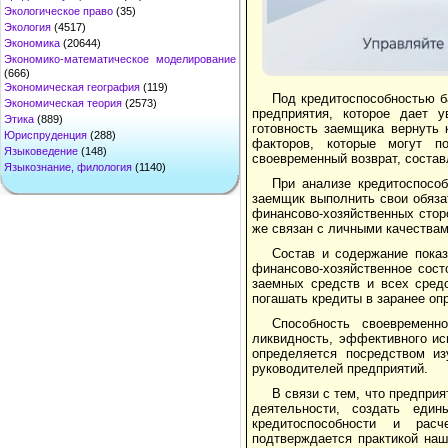
Экологическое право
(35)
Экология
(4517)
Экономика
(20644)
Экономико-математическое моделирование
(666)
Экономическая география
(119)
Под кредитоспособностью б
Экономическая теория
(2573)
предприятия, которое дает 
Этика
(889)
готовность заемщика вернуть 
Юриспруденция
(288)
факторов, которые могут п
Языковедение
(148)
своевременный возврат, состав
Языкознание, филология
(1140)
При анализе кредитоспособ
заемщик выполнить свои обязат
финансово-хозяйственных стор
же связан с личными качествам
Состав и содержание показ
финансово-хозяйственное сост
заемных средств и всех сред
погашать кредиты в заранее оп
Способность своевременн
ликвидность, эффективного ис
определяется посредством из
руководителей предприятий.
В связи с тем, что предпри
деятельности, создать еди
кредитоспособности и рас
подтверждается практикой наш