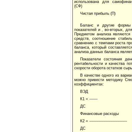
использована для самофинан
(СФ)
Чистая прибыль (П)
Баланс и другие формы о
показателей и , во-вторых, д
Предметом анализа являются 
средств, соотношение стабил
сравнению с темпами роста пр
баланса, который составляетс
анализа данных баланса являет
Показатели состояния ден
рентабельности и качества по
скорости оборота остатков сырь
В качестве одного из вари
можно привести методику Cred
коэффициентах:
ВЭД
К1 = -------
ДС
Финансовые расходы
К2 = --------------------------------
ДС