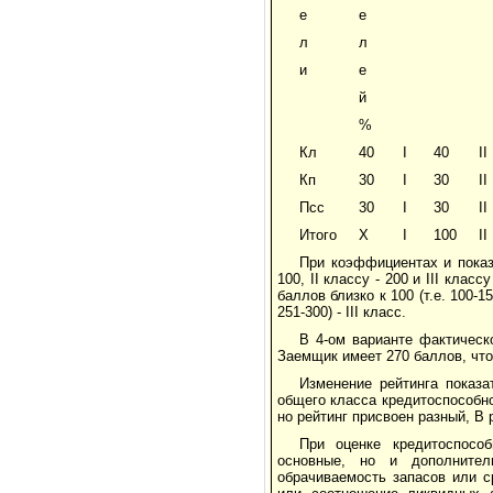
е
е
л
л
и
е
й
%
Кл
40
I
40
II
Кп
30
I
30
II
Псс
30
I
30
II
Итого
X
I
100
II
При коэффициентах и показ
100, II классу - 200 и III клас
баллов близко к 100 (т.е. 100-15
251-300) - III класс.
В 4-ом варианте фактическо
Заемщик имеет 270 баллов, что 
Изменение рейтинга показа
общего класса кредитоспособно
но рейтинг присвоен разный, В р
При оценке кредитоспособ
основные, но и дополнител
обрачиваемость запасов или с