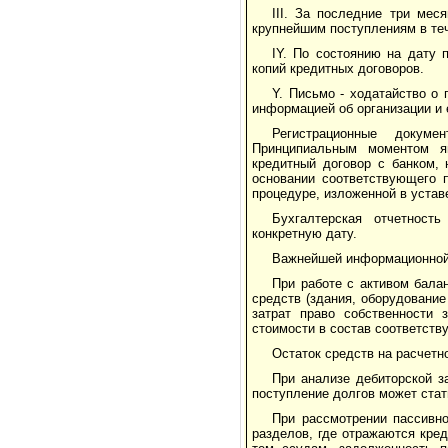
III. За последние три мес
крупнейшим поступлениям в те
IY. По состоянию на дату 
копий кредитных договоров.
Y. Письмо - ходатайство о
информацией об организации и 
Регистрационные докуме
Принципиальным моментом я
кредитный договор с банком, 
основании соответствующего 
процедуре, изложенной в устав
Бухгалтерская отчетност
конкретную дату.
Важнейшей информационной 
При работе с активом бала
средств (здания, оборудование 
затрат право собственности 
стоимости в состав соответств
Остаток средств на расчетн
При анализе дебиторской з
поступление долгов может стат
При рассмотрении пассивн
разделов, где отражаются кре