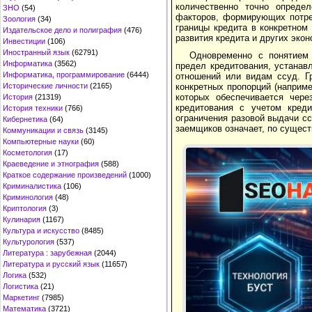
количественно точно опреде
ЗНО
(54)
факторов, формирующих потре
Зоология
(34)
границы кредита в конкретно
Издательское дело и полиграфия
(476)
развития кредита и других экон
Инвестиции
(106)
Иностранный язык
(62791)
Одновременно с понятием 
Информатика
(3562)
предел кредитования, устанав
Информатика, программирование
(6444)
отношений или видам ссуд. Г
Исторические личности
(2165)
конкретных пропорций (наприм
которых обеспечивается чере
История
(21319)
кредитования с учетом креди
История техники
(766)
ограничения разовой выдачи с
Кибернетика
(64)
заемщиков означает, по сущест
Коммуникации и связь
(3145)
Компьютерные науки
(60)
Косметология
(17)
Краеведение и этнография
(588)
Краткое содержание произведений
(1000)
Криминалистика
(106)
Криминология
(48)
Криптология
(3)
Кулинария
(1167)
Культура и искусство
(8485)
Культурология
(537)
Литература : зарубежная
(2044)
Литература и русский язык
(11657)
Логика
(532)
Логистика
(21)
Маркетинг
(7985)
Математика
(3721)