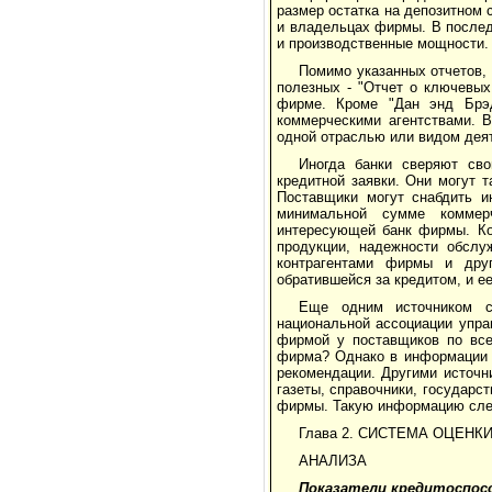
размер остатка на депозитном 
и владельцах фирмы. В послед
и производственные мощности.
Помимо указанных отчетов,
полезных - "Отчет о ключевы
фирме. Кроме "Дан энд Брэд
коммерческими агентствами. В
одной отраслью или видом дея
Иногда банки сверяют св
кредитной заявки. Они могут 
Поставщики могут снабдить и
минимальной сумме коммерч
интересующей банк фирмы. Ко
продукции, надежности обслу
контрагентами фирмы и дру
обратившейся за кредитом, и е
Еще одним источником с
национальной ассоциации упра
фирмой у поставщиков по всей
фирма? Однако в информации с
рекомендации. Другими источн
газеты, справочники, государс
фирмы. Такую информацию след
Глава 2. СИСТЕМА ОЦЕН
АНАЛИЗА
Показатели кредитоспос