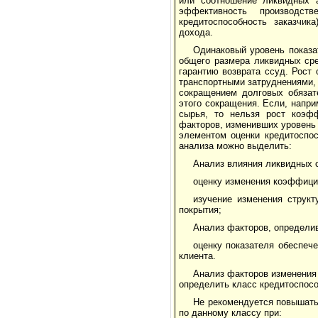
или соотношение ликвидных а
эффективность производств
кредитоспособность заказчик
дохода.
Одинаковый уровень показа
общего размера ликвидных сре
гарантию возврата ссуд. Рост
транспортными затруднениями, 
сокращением долговых обязат
этого сокращения. Если, напр
сырья, то нельзя рост коэфф
факторов, изменивших уровень
элементом оценки кредитоспос
анализа можно выделить:
Анализ влияния ликвидных с
оценку изменения коэффици
изучение изменения струк
покрытия;
Анализ факторов, определи
оценку показателя обеспеч
клиента.
Анализ факторов изменения
определить класс кредитоспосо
Не рекомендуется повышать
по данному классу при: