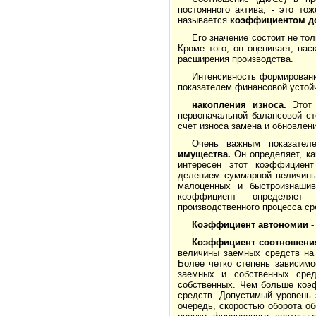
постоянного актива, - это то
называется
коэффициентом до
Его значение состоит не то
Кроме того, он оценивает, на
расширения производства.
Интенсивность формировани
показателем финансовой устой
накопления износа.
Этот 
первоначальной балансовой ст
счет износа замена и обновлен
Очень важным показател
имущества.
Он определяет, ка
интересен этот коэффициент
делением суммарной величины 
малоценных и быстроизнашив
коэффициент определяет у
производственного процесса ср
Коэффициент автономии 
Коэффициент соотношения
величины заемных средств на 
Более четко степень зависим
заемных и собственных сред
собственных. Чем больше коэ
средств. Допустимый уровень 
очередь, скоростью оборота об