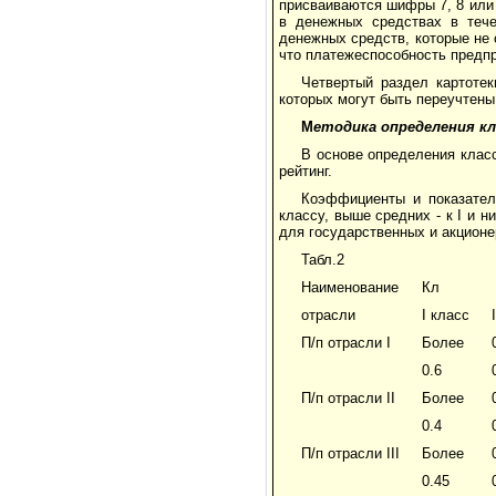
присваиваются шифры 7, 8 или 
в денежных средствах в тече
денежных средств, которые не 
что платежеспособность предп
Четвертый раздел картотек
которых могут быть переучтены
М
етодика определения к
В основе определения клас
рейтинг.
Коэффициенты и показател
классу, выше средних - к I и 
для государственных и акционе
Табл.2
Наименование
Кл
отрасли
I класс
П/п отрасли I
Более
0.6
П/п отрасли II
Более
0.4
П/п отрасли III
Более
0.45