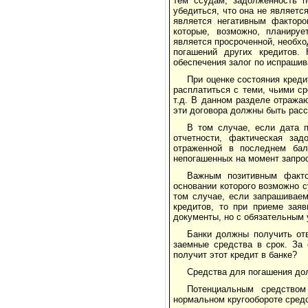
тем ссудам, задолженность п
убедиться, что она не являетс
является негативным факторо
которые, возможно, планиру
является просроченной, необхо
погашений других кредитов. 
обеспечения залог по испрашив
При оценке состояния кред
расплатиться с теми, чьими ср
т.д. В данном разделе отража
эти договора должны быть рас
В том случае, если дата 
отчетности, фактическая зад
отраженной в последнем бал
непогашенных на момент запрос
Важным позитивным факто
основании которого возможно 
том случае, если запрашивае
кредитов, то при приеме зая
документы, но с обязательным 
Банки должны получить отв
заемные средства в срок. За 
получит этот кредит в банке?
Средства для погашения дол
Потенциальным средством
нормальном кругообороте сред