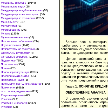
Медицина, здоровье
(10549)
Медицинские науки
(88)
Международное публичное право
(58)
Международное частное право
(36)
Международные отношения
(2257)
Менеджмент
(12491)
Металлургия
(91)
Москвоведение
(797)
Музыка
(1338)
Муниципальное право
(24)
Налоги, налогообложение
(214)
Больше всех в информаци
прибыльность и ликвидность 
Наука и техника
(1141)
совершении ссудных операций 
Начертательная геометрия
(3)
банка, что одновременно позво
Оккультизм и уфология
(8)
Остальные рефераты
(21692)
Целью настоящей работы я
Педагогика
(7850)
привлекательности на базе из
Политология
(3801)
оценки кредитоспособности и 
Право
(682)
решаются такие задачи как: о
Право, юриспруденция
(2881)
подход к анализу кредитоспо
Предпринимательство
(475)
написании работы использовал
Прикладные науки
(1)
отчетность предприятий и друг
Промышленность, производство
(7100)
Глава 1. ПОНЯТИЕ КРЕД
Психология
(8692)
психология, педагогика
(4121)
ОБЕСПЕЧЕНИЕ АНАЛИЗА
Радиоэлектроника
(443)
В советской экономической
Реклама
(952)
положение объяснялось огран
Религия и мифология
(2967)
времени, а также тем, что дл
Риторика
(23)