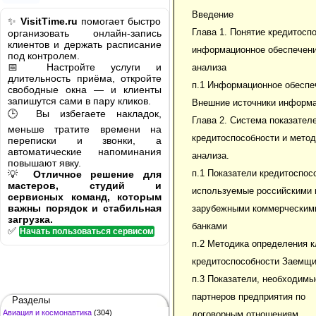
Введение
✨
VisitTime.ru
помогает быстро
Глава 1. Понятие кредитосп
организовать онлайн-запись
клиентов и держать расписание
информационное обеспечен
под контролем.
📅 Настройте услуги и
анализа
длительность приёма, откройте
п.1 Информационное обеспе
свободные окна — и клиенты
запишутся сами в пару кликов.
Внешние источники информ
🕒 Вы избегаете накладок,
Глава 2. Система показател
меньше тратите времени на
кредитоспособности и метод
переписки и звонки, а
автоматические напоминания
анализа.
повышают явку.
п.1 Показатели кредитоспос
💡
Отличное решение для
мастеров, студий и
используемые российскими 
сервисных команд, которым
важны порядок и стабильная
зарубежными коммерческим
загрузка.
банками
✅
Начать пользоваться сервисом
п.2 Методика определения 
кредитоспособности Заемщи
п.3 Показатели, необходимы
партнеров предприятия по
Разделы
Авиация и космонавтика
(304)
договорным отношениям