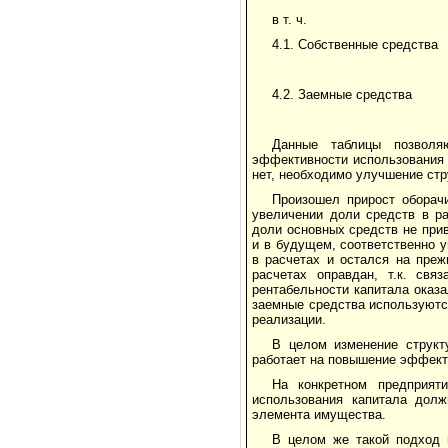
в т. ч.
4.1. Собственные средства
4.2. Заемные средства
Данные таблицы позволя
эффективности использования 
нет, необходимо улучшение стр
Произошел прирост оборач
увеличении доли средств в р
доли основных средств не при
и в будущем, соответственно 
в расчетах и остался на пре
расчетах оправдан, т.к. св
рентабельности капитала оказ
заемные средства используютс
реализации.
В целом изменение структ
работает на повышение эффект
На конкретном предприят
использования капитала долж
элемента имущества.
В целом же такой подход п