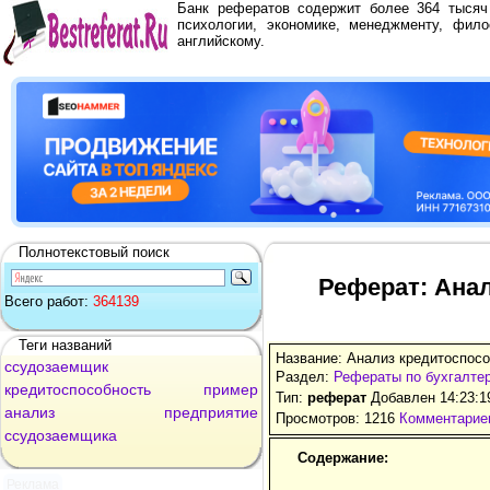
Банк рефератов содержит более 364 тыся
психологии, экономике, менеджменту, фило
английскому.
Полнотекстовый поиск
Реферат: Ана
Всего работ:
364139
Теги названий
Название: Анализ кредитоспос
ссудозаемщик
Раздел:
Рефераты по бухгалтер
кредитоспособность
пример
Тип:
реферат
Добавлен 14:23:1
анализ
предприятие
Просмотров: 1216
Комментариев
ссудозаемщика
Содержание:
Реклама