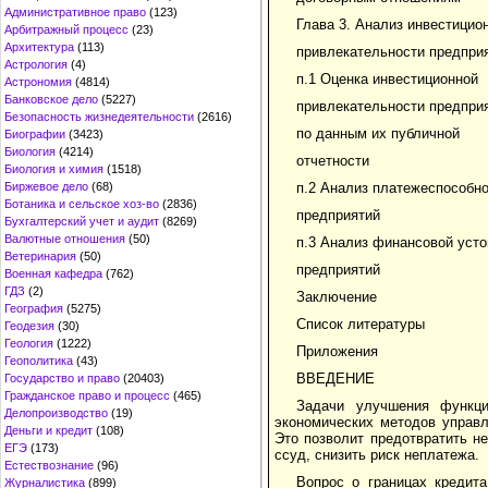
Административное право
(123)
Глава 3. Анализ инвестицио
Арбитражный процесс
(23)
Архитектура
(113)
привлекательности предпри
Астрология
(4)
п.1 Оценка инвестиционной
Астрономия
(4814)
Банковское дело
(5227)
привлекательности предпри
Безопасность жизнедеятельности
(2616)
по данным их публичной
Биографии
(3423)
Биология
(4214)
отчетности
Биология и химия
(1518)
Биржевое дело
(68)
п.2 Анализ платежеспособн
Ботаника и сельское хоз-во
(2836)
предприятий
Бухгалтерский учет и аудит
(8269)
Валютные отношения
(50)
п.3 Анализ финансовой усто
Ветеринария
(50)
предприятий
Военная кафедра
(762)
ГДЗ
(2)
Заключение
География
(5275)
Список литературы
Геодезия
(30)
Геология
(1222)
Приложения
Геополитика
(43)
ВВЕДЕНИЕ
Государство и право
(20403)
Гражданское право и процесс
(465)
Задачи улучшения функци
Делопроизводство
(19)
экономических методов управл
Деньги и кредит
(108)
Это позволит предотвратить н
ЕГЭ
(173)
ссуд, снизить риск неплатежа.
Естествознание
(96)
Вопрос о границах кредита
Журналистика
(899)