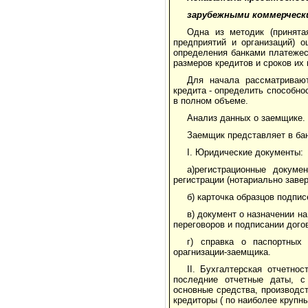
зарубежными коммерческ
Одна из методик (принята
предприятий и организаций) о
определения банками платежес
размеров кредитов и сроков их
Для начала рассматриваю
кредита - определить способно
в полном объеме.
Анализ данных о заемщике.
Заемщик представляет в ба
I. Юридические документы:
а)регистрационные докуме
регистрации (нотариально завер
б) карточка образцов подпис
в) документ о назначении н
переговоров и подписании дого
г) справка о паспортных
орагнизации-заемщика.
II. Бухгалтерская отчетно
последние отчетные даты, с
основные средства, производст
кредиторы ( по наиболее крупн