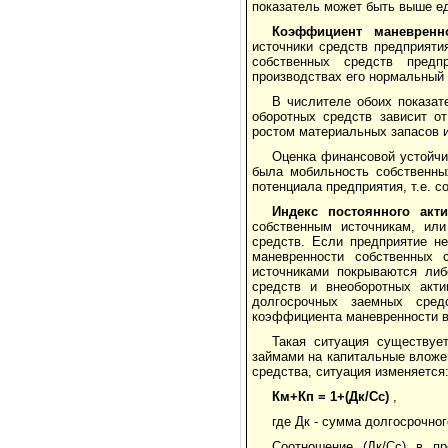
показатель может быть выше ед
Коэффициент маневренн
источники средств предприяти
собственных средств предп
производствах его нормальный 
В числителе обоих показат
оборотных средств зависит о
ростом материальных запасов и
Оценка финансовой устойчи
была мобильность собственны
потенциала предприятия, т.е. с
Индекс постоянного ак
собственным источникам, или
средств. Если предприятие н
маневренности собственных 
источниками покрываются либ
средств и внеоборотных акти
долгосрочных заемных сред
коэффициента маневренности во
Такая ситуация существуе
займами на капитальные вложе
средства, ситуация изменяется
Км+Кп = 1+(Дк/Cc)
,
где Дк - сумма долгосрочног
Соотношение (Дк/Сс) в п