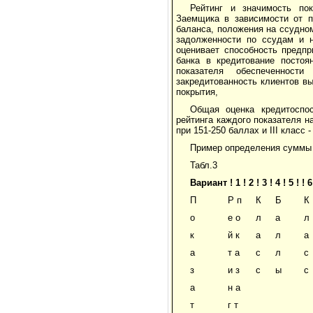
Рейтинг и значимость по
Заемщика в зависимости от по
баланса, положения на ссудно
задолженности по ссудам и 
оценивает способность предп
банка в кредитование постоя
показателя обеспеченности
закредитованность клиентов в
покрытия,
Общая оценка кредитоспо
рейтинга каждого показателя на
при 151-250 баллах и III класс 
Пример определения суммы 
Табл.3
Вариант ! 1 ! 2 ! 3 ! 4 ! 5 ! ! 6
П
Р п
К
Б
К
о
е о
л
а
л
к
й к
а
л
а
а
т а
с
л
с
з
и з
с
ы
с
а
н а
т
г т