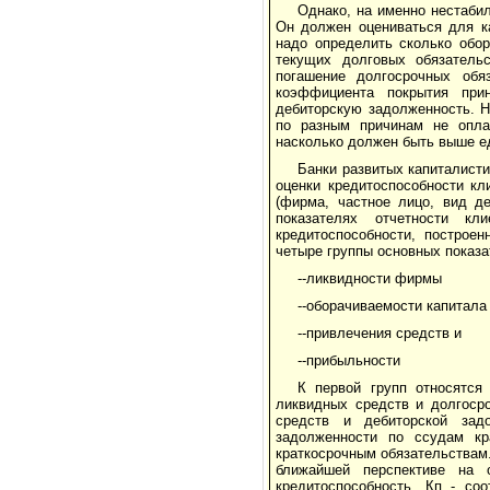
Однако, на именно нестаби
Он должен оцениваться для ка
надо определить сколько обо
текущих долговых обязательс
погашение долгосрочных обя
коэффициента покрытия при
дебиторскую задолженность. Н
по разным причинам не оплат
насколько должен быть выше е
Банки развитых капиталист
оценки кредитоспособности к
(фирма, частное лицо, вид д
показателях отчетности кл
кредитоспособности, построе
четыре группы основных показа
--ликвидности фирмы
--оборачиваемости капитала
--привлечения средств и
--прибыльности
К первой групп относятся
ликвидных средств и долгоср
средств и дебиторской задо
задолженности по ссудам кр
краткосрочным обязательствам.
ближайшей перспективе на 
кредитоспособность. Кп - со