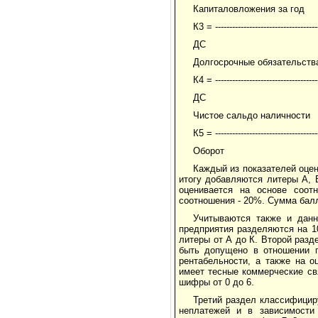
Капиталовложения за год
К3 = ------------------------------------
ДС
Долгосрочные обязательств
К4 = ------------------------------------
ДС
Чистое сальдо наличности
К5 = ------------------------------------
Оборот
Каждый из показателей оцен
итогу добавляются литеры А, Б
оценивается на основе соотн
соотношения - 20%. Сумма балл
Учитываются также и данн
предприятия разделяются на 1
литеры от А до К. Второй раз
быть допущено в отношении п
рентабельности, а также на о
имеет тесные коммерческие св
шифры от 0 до 6.
Третий раздел классифицир
неплатежей и в зависимости 