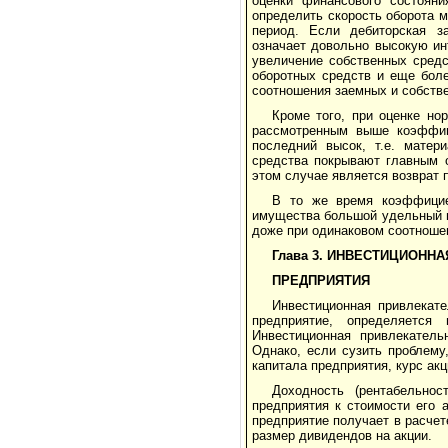
оценки финансового состояни
определить скорость оборота 
период. Если дебиторская з
означает довольно высокую инт
увеличение собственных средс
оборотных средств и еще бол
соотношения заемных и собств
Кроме того, при оценке но
рассмотренным выше коэффиц
последний высок, т.е. матер
средства покрывают главным 
этом случае является возврат 
В то же время коэффициен
имущества большой удельный в
доже при одинаковом соотноше
Глава 3. ИНВЕСТИЦИОНН
ПРЕДПРИЯТИЯ
Инвестиционная привлекате
предприятие, определяется
Инвестиционная привлекатель
Однако, если сузить проблему
капитала предприятия, курс ак
Доходность (рентабельно
предприятия к стоимости его 
предприятие получает в расчет
размер дивидендов на акции.