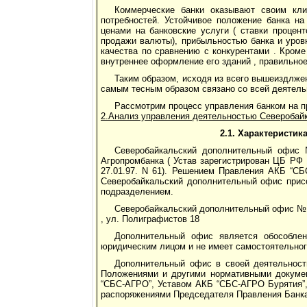
Коммерческие банки оказывают своим кли
потребностей. Устойчивое положение банка на
ценами на банковские услуги ( ставки процен
продажи валюты), прибыльностью банка и уров
качества по сравнению с конкурентами . Кроме
внутреннее оформление его зданий , правильно
Таким образом, исходя из всего вышеиздлже
самым тесным образом связано со всей деятель
Рассмотрим процесс управления банком на 
2.Анализ управления деятельностью Северобай
2.1. Характеристи
Северобайкальский дополнительный офис
Агропромбанка ( Устав зарегистрирован ЦБ РФ 
27.01.97. N 61). Решением Правления АКБ “СБ
Северобайкальский дополнительный офис прис
подразделением.
Северобайкальский дополнительный офис № 8
, ул. Полиграфистов 18
Дополнительный офис является обособле
юридическим лицом и не имеет самостоятельног
Дополнительный офис в своей деятельност
Положениями и другими нормативными докумен
“СБС-АГРО”, Уставом АКБ “СБС-АГРО Бурятия”
распоряжениями Председателя Правления Банка