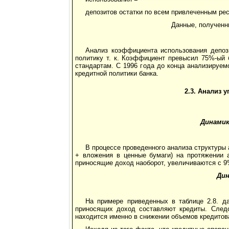
депозитов остатки по всем привлеченным ре
Данные, полученны
Анализ коэффициента использования депози
политику т. к. Коэффициент превысил 75%-ый 
стандартам. С 1996 года до конца анализируе
кредитной политики банка.
2.3. Анализ 
Динамик
В процессе проведенного анализа структуры 
+ вложения в ценные бумаги) на протяжении 
приносящие доход наоборот, увеличиваются с 9
Дин
На примере приведенных в таблице 2.8. д
приносящих доход составляют кредиты. След
находится именно в снижении объемов кредитов