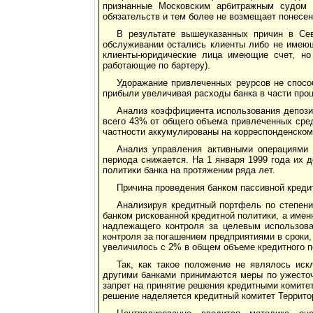
признанные Московским арбитражным судом “
обязательств и тем более не возмещает понесен
В результате вышеуказанных причин в Се
обслуживании остались клиенты либо не имею
клиенты-юридические лица имеющие счет, но
работающие по бартеру).
Удоражание привлеченных реурсов не способ
прибыли увеличивая расходы банка в части про
Анализ коэффициента использования депозит
всего 43% от общего объема привлеченных сред
частности аккумулированы на корреспонденском 
Анализ управления активными операциями 
периода снижается. На 1 января 1999 года их 
политики банка на протяжении ряда лет.
Причина проведения банком пассивной креди
Анализируя кредитный портфель по степени
банком рискованной кредитной политики, а имен
надлежащего контроля за целевым использова
контроля за погашением предприятиями в сроки,
увеличилось с 2% в общем объеме кредитного по
Так, как такое положение не являлось иск
другими банками принимаются меры по ужесто
запрет на принятие решения кредитными комите
решение наделяется кредитный комитет Террито