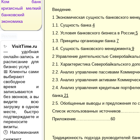
Ком
банк
кризисный
мелкий
Введение.
банковский
1 Экономическая сущность банковского мен
экономика
1.1. Сущность банка
4
1.2. Условия банковского бизнеса в России
5
Реклама
1.3. Принципы организации банка
7
✨
VisitTime.ru
1.4. Сущность банковского менеджмента
9
— удобная
онлайн-запись и
2 Управление деятельностью Северобайкаль
расписание для
2.1. Характеристика Северобайкальского до
бизнес услуг.
📅 Клиенты сами
2.2. Анализ управление пассивами Коммерче
выбирают
2.3. Анализ управления активами Коммерчес
свободное
время и
2.4. Анализ управления кредитным портфел
записываются
банка
21
без звонков, а вы
видите всю
2.5. Обобщенные выводы и предложения по с
загрузку в одном
Список использованных источников……………
месте, быстро
подтверждаете и
Приложение……………………..60
переносите
визиты.
🕒 Напоминания
Традиционность подхода руководителей бан
снижают