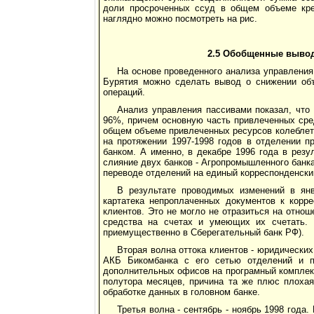
доли просроченных ссуд в общем объеме кред
наглядно можно посмотреть на рис.
2.5 Обобщенные вывод
На основе проведенного анализа управлени
Бурятия можно сделать вывод о снижении объ
операций.
Анализ управления пассивами показал, что
96%, причем основную часть привлеченных сре
общем объеме привлеченных ресурсов колеблется
на протяжении 1997-1998 годов в отделении п
банком. А именно, в декабре 1996 года в рез
слияние двух банков - Агропромышленного банк
переводе отделений на единый корреспонденский
В результате проводимых изменений в ян
картатека непроплаченных документов к корр
клиентов. Это не могло не отразиться на отно
средства на счетах и умеющих их счетать. 
приемущественно в Сберегательный банк РФ).
Вторая волна оттока клиентов - юридических
АКБ Бикомбанка с его сетью отделений и пе
дополнительных офисов на програмный комплекс
полутора месяцев, причина та же плюс плохая
обработке данных в головном банке.
Третья волна - сентябрь - ноябрь 1998 года