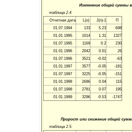
Изменение общей суммы в
таблица 2.4.
Отчетная дата
L(o)
J(n)-1
П
01.07.1994
133
5.23
698
01.01.1995
1014
1.31
1327
01.07.1995
1169
0.2
230
01.01.1996
2042
0.01
26
01.07.1996
3521
-0.02
-63
01.01.1997
3577
-0.05
-181
01.07.1997
3225
-0.05
-151
01.01.1998
2686
0.04
115
01.07.1998
2781
0.07
195
01.01.1999
3296
-0.53
-1747
Прирост или снижение общей суммы
таблица 2.5.