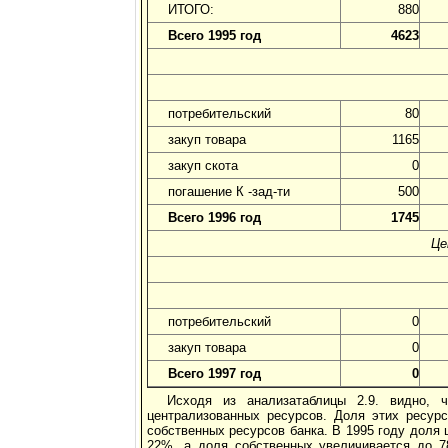
ИТОГО:
880
Всего 1995 год
4623
потребительский
80
закуп товара
1165
закуп скота
0
погашение К -зад-ти
500
Всего 1996 год
1745
Це
потребительский
0
закуп товара
0
Всего 1997 год
0
Исходя из анализатаблицы 2.9. видно,
централизованных ресурсов. Доля этих ресур
собственных ресурсов банка. В 1995 году доля
22%, а доля собственных увеличивается до 7