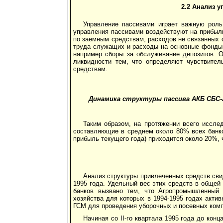
2.2 Анализ 
Управление пассивами играет важную роль
управления пассивами воздействуют на прибыл
по заемным средствам, расходов не связанных с
труда служащих и расходы на основные фонды, 
например сборы за обслуживание депозитов. О
ликвидности тем, что определяют чувствител
средствам.
Динамика структуры пассива АКБ СБС-Аг
Таким образом, на протяжении всего иссле
составляющие в среднем около 80% всех банко
прибыль текущего года) приходится около 20%, 
Анализ структуры привлеченных средств свид
1995 года. Удельный вес этих средств в обще
банков вызвано тем, что Агропромышленный 
хозяйства для которых в 1994-1995 годах акти
ГСМ для проведения уборочных и посевных комп
Начиная со II-го квартала 1995 года до ко