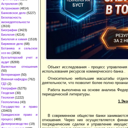
Астрология
(4)
Астрономия
(4814)
Банковское дело
(5227)
Безопасность
жизнедеятельности
(2616)
Биографии
(3423)
Биология
(4214)
Биология и химия
(1518)
Биржевое дело
(68)
Ботаника и сельское
хоз-во
(2836)
Бухгалтерский учет и
аудит
(8269)
Валютные отношения
Объект исследования - процесс управлени
(50)
использования ресурсов коммерческого банка .
Ветеринария
(50)
Относительно небольшие масштабы отдел
Военная кафедра
(762)
деятельности, что позволит более полно проан
ГДЗ
(2)
География
(5275)
Работа выполнена на основе анализа Федер
Геодезия
(30)
периодической литературы.
Геология
(1222)
1.Эк
Геополитика
(43)
Государство и право
(20403)
Гражданское право и
В современном обществе банки занимаются
процесс
(465)
отношения. Через них осуществляется финан
Делопроизводство
(19)
посреднические сделки и управление имущес