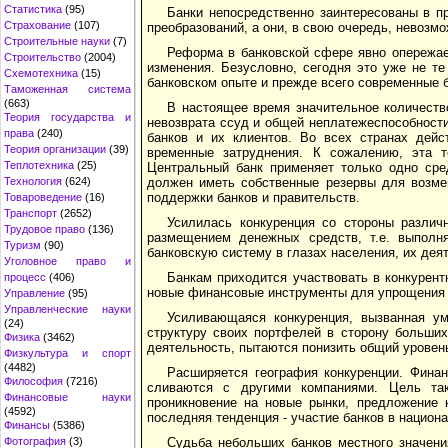
Статистика
(95)
Банки непосредственно заинтересованы в п
Страхование
(107)
преобразований, а они, в свою очередь, невозм
Строительные науки
(7)
Реформа в банковской сфере явно опережае
Строительство
(2004)
изменения. Безусловно, сегодня это уже не те
Схемотехника
(15)
банковском опыте и прежде всего современные б
Таможенная система
(663)
В настоящее время значительное количеств
Теория государства и
невозврата ссуд и общей неплатежеспособности 
права
(240)
банков и их клиентов. Во всех странах дейс
Теория организации
(39)
временные затруднения. К сожалению, эта 
Теплотехника
(25)
Центральный банк применяет только одно сре
Технология
(624)
должен иметь собственные резервы для возме
поддержки банков и правительств.
Товароведение
(16)
Транспорт
(2652)
Усилилась конкуренция со стороны различ
Трудовое право
(136)
размещением денежных средств, т.е. выполня
Туризм
(90)
банковскую систему в глазах населения, их дея
Уголовное право и
Банкам приходится участвовать в конкурен
процесс
(406)
новые финансовые инструменты для упрощения с
Управление
(95)
Управленческие науки
Усиливающаяся конкуренция, вызванная ум
(24)
структуру своих портфелей в сторону больши
Физика
(3462)
деятельность, пытаются понизить общий уровен
Физкультура и спорт
(4482)
Расширяется география конкуренции. Фина
Философия
(7216)
сливаются с другими компаниями. Цель так
Финансовые науки
проникновение на новые рынки, предложение 
(4592)
последняя тенденция - участие банков в нацио
Финансы
(5386)
Фотография
(3)
Судьба небольших банков местного значени