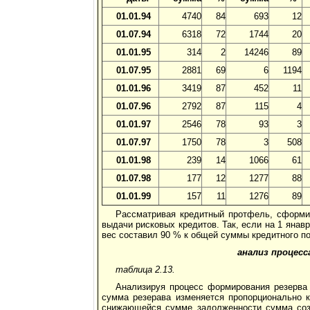
01.01.94
4740
84
693
12
01.07.94
6318
72
1744
20
01.01.95
314
2
14246
89
01.07.95
2881
69
6
1194
01.01.96
3419
87
452
11
01.07.96
2792
87
115
4
01.01.97
2546
78
93
3
01.07.97
1750
78
3
508
01.01.98
239
14
1066
61
01.07.98
177
12
1277
88
01.01.99
157
11
1276
89
Рассматривая кредитный протфель, сформи
выдачи рисковых кредитов. Так, если на 1 янав
вес составил 90 % к общей суммы кредитного п
анализ процесс
таблица 2.13.
Анализируя процесс формирования резерва
сумма резерава изменяется пропорционально к
снижающейся сумме задолженности сумма созд