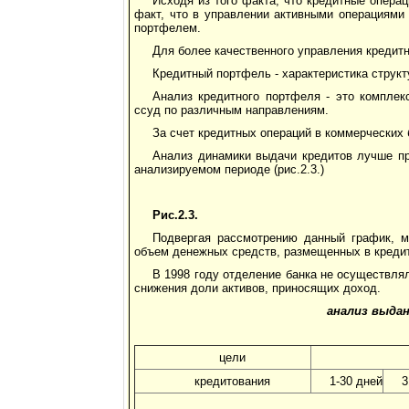
Исходя из того факта, что кредитные опера
факт, что в управлении активными операциями
портфелем.
Для более качественного управления кредит
Кредитный портфель - характеристика струк
Анализ кредитного портфеля - это компле
ссуд по различным направлениям.
За счет кредитных операций в коммерческих 
Анализ динамики выдачи кредитов лучше пр
анализируемом периоде (рис.2.3.)
Рис.2.3.
Подвергая рассмотрению данный график, 
объем денежных средств, размещенных в креди
В 1998 году отделение банка не осуществля
снижения доли активов, приносящих доход.
анализ выдан
цели
кредитования
1-30 дней
3