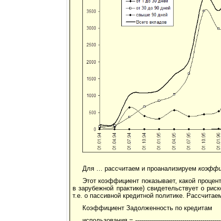
Для … рассчитаем и проанализируем
коэффи
Этот коэффициент показывает, какой проце
в зарубежной практике) свидетельствует о рис
т.е. о пассивной кредитной политике. Рассчитаем
Коэффициент Задолженность по кредитам
использования = ---------------------------------------------