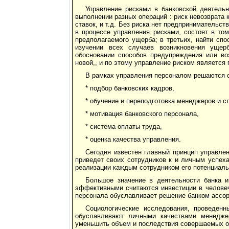
Управление рисками в банковской деятельн
выполнении разных операций : риск невозврата 
ставок, и т.д. Без риска нет предпринимательс
в процессе управления рисками, состоят в том
предполагаемого ущерба; в третьих, найти сп
изучении всех случаев возникновения ущерб
обосновании способов предупреждения или во
новой,, и по этому управление риском является
В рамках управления персоналом решаются
* подбор банковских кадров,
* обучение и переподготовка менеджеров и 
* мотивация банковского персонала,
* система оплаты труда,
* оценка качества управления.
Сегодня известен главный принцип управлен
приведет своих сотрудников к и личным успех
реализации каждым сотрудником его потенциал
Большое значение в деятельности банка 
эффективными считаются инвестиции в человеч
персонала обуславливает решение банком ассор
Социологические исследования, проведен
обуславливают личными качествами менедже
уменьшить объем и последствия совершаемых о