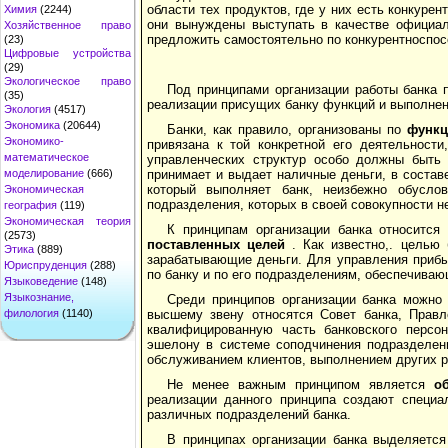
области тех продуктов, где у них есть конкур
Химия
(2244)
они вынуждены выступать в качестве официал
Хозяйственное право
предложить самостоятельно по конкурентноспо
(23)
Цифровые устройства
(29)
Экологическое право
Под принципами организации работы банка 
(35)
реализации присущих банку функций и выполнен
Экология
(4517)
Экономика
(20644)
Банки, как правило, организованы по
функц
Экономико-
привязана к той конкретной его деятельности
математическое
управленческих структур особо должны быть
моделирование
(666)
принимает и выдает наличные деньги, в составе
который выполняет банк, неизбежно обуслов
Экономическая
подразделения, которых в своей совокупности н
география
(119)
Экономическая теория
К принципам организации банка относится
(2573)
поставленных целей
. Как известно,. целью 
Этика
(889)
зарабатывающие деньги. Для управления приб
Юриспруденция
(288)
по банку и по его подразделениям, обеспечиваю
Языковедение
(148)
Языкознание,
Среди принципов организации банка можно
филология
(1140)
высшему звену относятся Совет банка, Правл
квалифицированную часть банковского персо
эшелону в системе соподчинения подразделени
обслуживанием клиентов, выполнением других р
Не менее важным принципом является
о
реализации данного принципа создают специа
различных подразделений банка.
В принципах организации банка выделяется