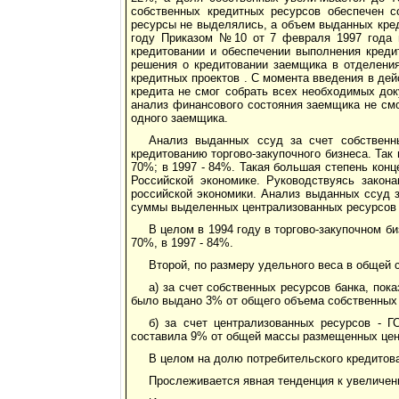
собственных кредитных ресурсов обеспечен с
ресурсы не выделялись, а объем выданных кре
году Приказом №10 от 7 февраля 1997 года 
кредитовании и обеспечении выполнения креди
решения о кредитовании заемщика в отделения
кредитных проектов . С момента введения в де
кредита не смог собрать всех необходимых до
анализ финансового состояния заемщика не смо
одного заемщика.
Анализ выданных ссуд за счет собственн
кредитованию торгово-закупочного бизнеса. Так в
70%; в 1997 - 84%. Такая большая степень кон
Российской экономике. Руководствуясь закон
российской экономики. Анализ выданных ссуд з
суммы выделенных централизованных ресурсов р
В целом в 1994 году в торгово-закупочном би
70%, в 1997 - 84%.
Второй, по размеру удельного веса в общей
а) за счет собственных ресурсов банка, пок
было выдано 3% от общего объема собственных ре
б) за счет централизованных ресурсов - 
составила 9% от общей массы размещенных цент
В целом на долю потребительского кредитован
Прослеживается явная тенденция к увеличен