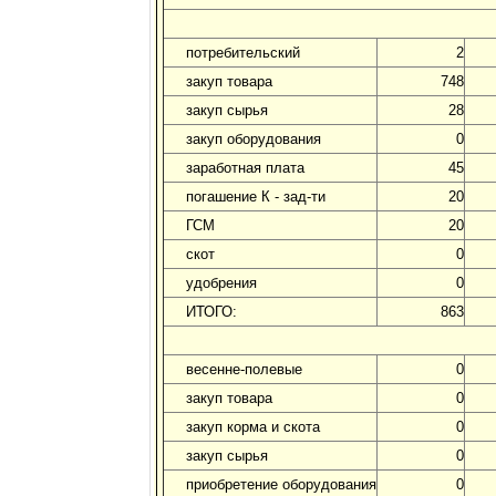
потребительский
2
закуп товара
748
закуп сырья
28
закуп оборудования
0
заработная плата
45
погашение К - зад-ти
20
ГСМ
20
скот
0
удобрения
0
ИТОГО:
863
весенне-полевые
0
закуп товара
0
закуп корма и скота
0
закуп сырья
0
приобретение оборудования
0