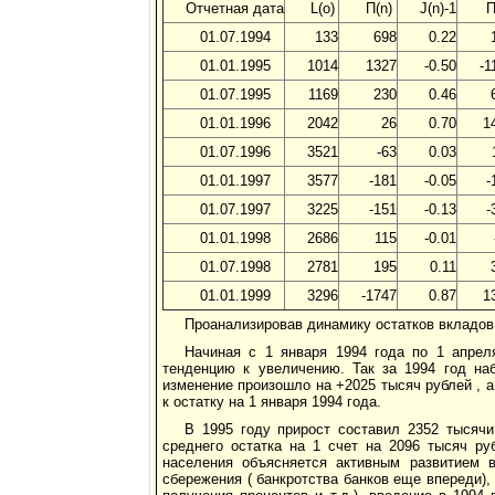
Отчетная дата
L(o)
П(n)
J(n)-1
П
01.07.1994
133
698
0.22
01.01.1995
1014
1327
-0.50
-1
01.07.1995
1169
230
0.46
01.01.1996
2042
26
0.70
1
01.07.1996
3521
-63
0.03
01.01.1997
3577
-181
-0.05
-
01.07.1997
3225
-151
-0.13
-
01.01.1998
2686
115
-0.01
01.07.1998
2781
195
0.11
01.01.1999
3296
-1747
0.87
1
Проанализировав динамику остатков вкладо
Начиная с 1 января 1994 года по 1 апре
тенденцию к увеличению. Так за 1994 год на
изменение произошло на +2025 тысяч рублей , а
к остатку на 1 января 1994 года.
В 1995 году прирост составил 2352 тысячи
среднего остатка на 1 счет на 2096 тысяч ру
населения объясняется активным развитием в
сбережения ( банкротства банков еще впереди),