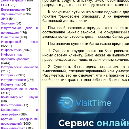
программ, ведут статистику, имеют свои подсо
Деньги и кредит
(108)
разряд его деятельности подключаются такие ее
ЕГЭ
(173)
Естествознание
(96)
К раскрытию сути банка можно подойти с дву
Журналистика
(899)
понятие “банковские операции”. В их перече
ЗНО
(54)
банковской деятельности.
Зоология
(34)
При всей важности юридического аспекта
Издательское дело и
соотношение банка с законом. Не юридический 
полиграфия
(476)
экономическая сторона дела , природа банка, 
Инвестиции
(106)
Иностранный язык
При анализе сущности банка важно придержи
(62791)
Информатика
(3562)
1. Сущность трудно понять на базе рассмо
Информатика,
иному своему клиенту. Банк может не выполнят
программирование
право пользоваться лишь ограниченным количест
(6444)
2. Сущность банка едина независимо от е
Исторические личности
эмиссионный, специализированный или универ
(2165)
Разумеется, это не означает, что на практике в
История
(21319)
особенности отражают многообразие банков как 
История техники
(766)
Кибернетика
(64)
Коммуникации и связь
(3145)
Компьютерные науки
(60)
Косметология
(17)
Краеведение и
этнография
(588)
Краткое содержание
произведений
(1000)
Криминалистика
(106)