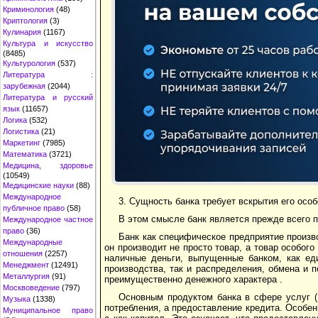
Криминология
(48)
Криптология
(3)
Кулинария
(1167)
Культура и искусство
(8485)
Культурология
(537)
Литература :
зарубежная
(2044)
Литература и русский
язык
(11657)
Логика
(532)
Логистика
(21)
Маркетинг
(7985)
Математика
(3721)
Медицина, здоровье
(10549)
Медицинские науки
(88)
Международное
3. Сущность банка требует вскрытия его осо
публичное право
(58)
В этом смысле банк является прежде всего 
Международное частное
право
(36)
Банк как специфическое предприятие произв
Международные
он производит не просто товар, а товар особог
отношения
(2257)
наличные деньги, выпущенные банком, как ед
Менеджмент
(12491)
производства, так и распределения, обмена и 
Металлургия
(91)
преимущественно денежного характера .
Москвоведение
(797)
Основным продуктом банка в сфере услуг (
Музыка
(1338)
потребления, а предоставление кредита. Особенн
Муниципальное право