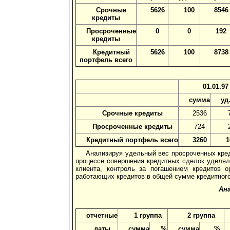
Срочные
5626
100
8546
кредиты
Просроченные
0
0
192
кредиты
Кредитный
5626
100
8738
портфель всего
01.01.97
сумма
уд
Срочные кредиты
2536
Просроченные кредиты
724
Кредитный портфель всего
3260
1
Анализируя удельный вес просроченных кре
процессе совершения кредитных сделок уделял
клиента, контроль за погашением кредитов 
работающих кредитов в общей сумме кредитного 
Ан
отчетные
1 группа
2 группа
даты
сумма
%
сумма
%