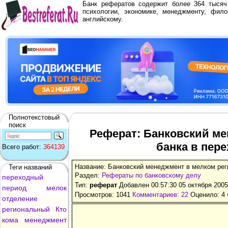
Банк рефератов содержит более 364 тыся
психологии, экономике, менеджменту, фило
английскому.
Полнотекстовый
поиск
Реферат: Банковский ме
банка в пер
Всего работ:
364139
Название: Банковский менеджмент в мелком рег
Теги названий
Раздел:
Рефераты по банковскому делу
переходный
Тип:
реферат
Добавлен 00:57:30 05 октября 200
период
мелок
Просмотров: 1041
Комментариев: 22
Оценило: 4 
отделение
региональный
Кто
кома
менеджмент