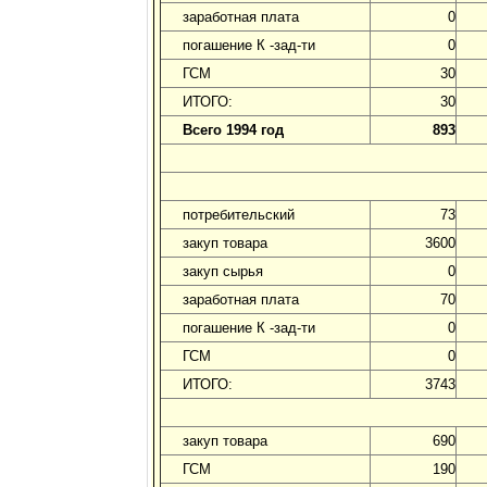
заработная плата
0
погашение К -зад-ти
0
ГСМ
30
ИТОГО:
30
Всего 1994 год
893
потребительский
73
закуп товара
3600
закуп сырья
0
заработная плата
70
погашение К -зад-ти
0
ГСМ
0
ИТОГО:
3743
закуп товара
690
ГСМ
190