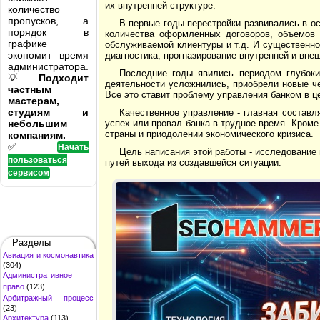
их внутренней структуре.
количество
пропусков, а
В первые годы перестройки развивались в о
порядок в
количества оформленных договоров, объемов 
графике
обслуживаемой клиентуры и т.д. И существенно
экономит время
диагностика, прогназирование внутренней и вне
администратора.
Последние годы явились периодом глубок
💡
Подходит
деятельности усложнились, приобрели новые ч
частным
Все это ставит проблему управления банком в ц
мастерам,
студиям и
Качественное управление - главная состав
небольшим
успех или провал банка в трудное время. Кроме
страны и приодолении экономического кризиса.
компаниям.
✅
Начать
Цель написания этой работы - исследование
пользоваться
путей выхода из создавшейся ситуации.
сервисом
Разделы
Авиация и космонавтика
(304)
Административное
право
(123)
Арбитражный процесс
(23)
Архитектура
(113)