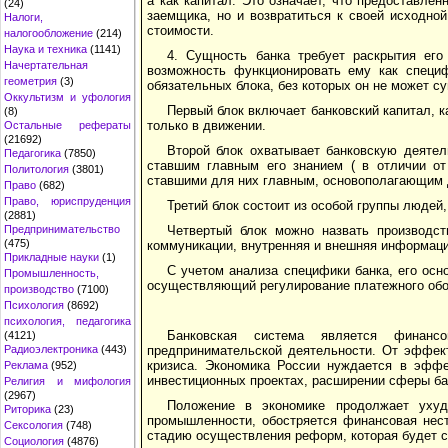
а как капитал. Это означает, что предоставл
(24)
заемщика, но и возвратиться к своей исходно
Налоги,
стоимости.
налогообложение
(214)
Наука и техника
(1141)
4. Сущность банка требует раскрытия его
Начертательная
возможность функционировать ему как специф
геометрия
(3)
обязательных блока, без которых он не может с
Оккультизм и уфология
Первый блок включает банковский капитал, 
(8)
только в движении.
Остальные рефераты
(21692)
Второй блок охватывает банковскую деятел
Педагогика
(7850)
ставшим главным его знанием ( в отличии от
Политология
(3801)
ставшими для них главным, основополагающим 
Право
(682)
Право, юриспруденция
Третий блок состоит из особой группы людей
(2881)
Предпринимательство
Четвертый блок можно назвать производст
(475)
коммуникации, внутренняя и внешняя информац
Прикладные науки
(1)
С учетом анализа специфики банка, его осн
Промышленность,
осуществляющий регулирование платежного обо
производство
(7100)
Психология
(8692)
психология, педагогика
Банковская система является финанс
(4121)
Радиоэлектроника
(443)
предпринимательской деятельности. От эффект
кризиса. Экономика России нуждается в эффе
Реклама
(952)
инвестиционных проектах, расширении сферы бан
Религия и мифология
(2967)
Положение в экономике продолжает ухуд
Риторика
(23)
промышленности, обостряется финансовая нест
Сексология
(748)
стадию осуществления реформ, которая будет с
Социология
(4876)