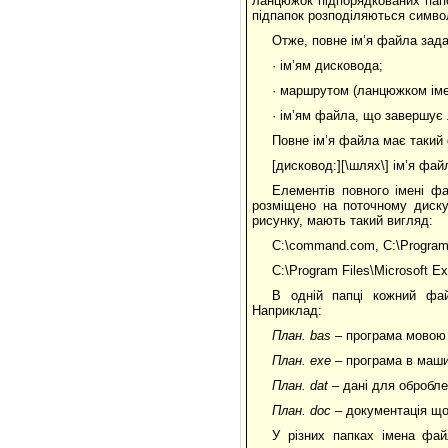
ланцюжок підпорядкованих пап
підпапок розподіляються символ
Отже, повне ім’я файла зад
· ім’ям дисковода;
· маршрутом (ланцюжком імен
· ім’ям файла, що завершує 
Повне ім’я файла має такий
[дисковод:][\шлях\] ім’я фай
Елементів повного імені ф
розміщено на поточному диску
рисунку, мають такий вигляд:
C:\command.com, C:\Program
C:\Program Files\Microsoft E
В одній папці кожний фай
Наприклад:
План.
bas
– програма мовою
План.
exe
– програма в маши
План.
dat
– дані для обробл
План.
doc
– документація що
У різних папках імена фай