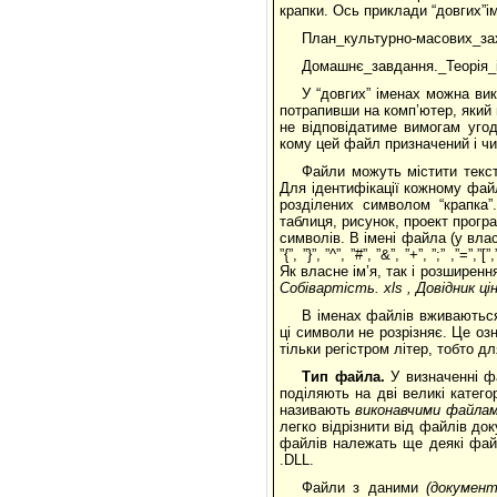
крапки. Ось приклади “довгих”і
План_культурно-масових_зах
Домашнє_завдання._Теорія_і
У “довгих” іменах можна вик
потрапивши на комп’ютер, який 
не відповідатиме вимогам уго
кому цей файл призначений і чи
Файли можуть містити текст
Для ідентифікації кожному файл
розділених символом “крапка”
таблиця, рисунок, проект програм
символів. В імені файла (у власне 
”{”, ”}”, ”^”, ”#”, ”&”, ”+”, ”;” 
Як власне ім’я, так і розширен
Собівартість.
xls
, Довідник цін
В іменах файлів вживаються і
ці символи не розрізняє. Це оз
тільки регістром літер, тобто д
Тип файла.
У визначенні ф
поділяють на дві великі катего
називають
виконавчими файла
легко відрізнити від файлів до
файлів належать ще деякі файл
.DLL.
Файли з даними
(документ