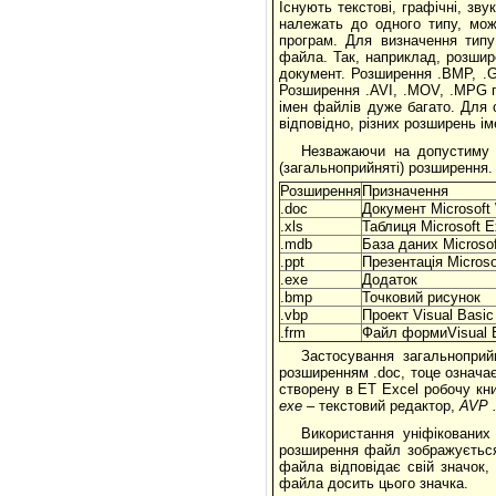
Існують текстові, графічні, зву
належать до одного типу, мож
програм. Для визначення типу
файла. Так, наприклад, розшир
документ. Розширення .BMP, .GI
Розширення .AVI, .MOV, .MPG г
імен файлів дуже багато. Для с
відповідно, різних розширень ім
Незважаючи на допустиму д
(загальноприйняті) розширення. 
Розширення
Призначення
.doc
Документ Microsoft
.xls
Таблиця Microsoft E
.mdb
База даних Microso
.ppt
Презентація Microso
.exe
Додаток
.bmp
Точковий рисунок
.vbp
Проект Visual Basic
.frm
Файл формиVisual 
Застосування загальноприй
розширенням .doc, тоце означає
створену в ЕТ Excel робочу кни
exe
– текстовий редактор,
AVP
Використання уніфікованих
розширення файл зображується
файла відповідає свій значок,
файла досить цього значка.