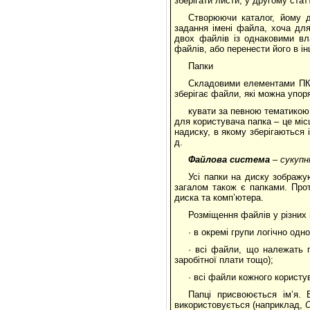
зберігати листи, у другому стат
Створюючи каталог, йому д
задання імені файла, хоча для
двох файлів із однаковими вл
файлів, або перенести його в ін
Папки
Складовими елементами ПК я
зберігає файли, які можна упор
кувати за певною тематикою 
для користувача папка – це місц
надиску, в якому зберігаються 
д.
Файлова система
– сукупн
Усі папки на диску зображу
загалом також є папками. Про
диска та комп’ютера.
Розміщення файлів у різних 
· в окремі групи логічно одн
· всі файли, що належать п
заробітної плати тощо);
· всі файли кожного користу
Папці присвоюється ім’я.
використовується (наприклад,
О