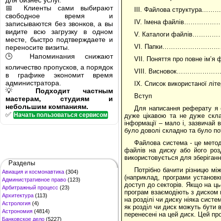
для бизнес услуг.
📅 Клиенты сами выбирают
ІІІ. Файлова структ
свободное время и
IV. Імена файлів…
записываются без звонков, а вы
видите всю загрузку в одном
V. Каталоги файлів
месте, быстро подтверждаете и
VI. Папки…………………
переносите визиты.
🕒 Напоминания снижают
VII. Поняття про повн
количество пропусков, а порядок
VIII. Висновок………
в графике экономит время
администратора.
ІХ. Список використан
💡
Подходит частным
Вступ
мастерам, студиям и
небольшим компаниям.
Для написання реферату я о
✅
Начать пользоваться сервисом
дуже цікавою та не дуже скла
інформації – мало і, зазвичай 
було доволі складно та було пот
Файлова система - це метод
файлів на диску або його роз
використовується для зберіган
Разделы
Потрібно бачити різницю мі
Авиация и космонавтика
(304)
(наприклад, програми установ
Административное право
(123)
доступ до секторів. Якщо на ц
Арбитражный процесс
(23)
програм взаємодіють з диском 
Архитектура
(113)
на розділі чи диску ніяка сист
Астрология
(4)
як розділ чи диск можуть бути в
Астрономия
(4814)
перенесені на цей диск. Цей п
Банковское дело
(5227)