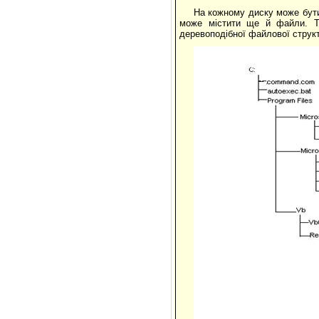
На кожному диску може бути 
може містити ще й файли. Та
деревоподібної файлової струк