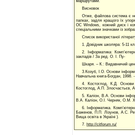
маршрутами.
Висновок
Отже, файлова система є не
папках, задля кращого їх упор
ОС Windows, кожний диск і ко
спеціальними значками із зобр
Список використаної літерат
1. Довідник школяра: 5-11 кл
2. Інформатика: Комп’ютер
закладів / За ред. О. І. Пу-
Шкаря. – К.: Видавничий цент
3.Козуб, І.О. Основи інформа
Навчальна книга-Богдан, 1998. -
4. Костоглод, К.Д. Основи
Костоглод, А.П. Злосчастьєв, А.
5. Каліон, В.А. Основи інфо
В.А. Каліон, О.І. Черняк, О.М. 
6. Інформатика. Комп’ютерна
Баженов, П.П. Лізунов, А.С. Рез
Вища освіта в Україні ).
7.
http://citforum.ru/