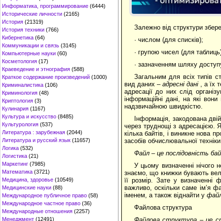
Информатика, программирование
(6444)
Исторические личности
(2165)
История
(21319)
Залежно від структури збер
История техники
(766)
Кибернетика
(64)
· числом (для списків);
Коммуникации и связь
(3145)
· групою чисел (для таблиць)
Компьютерные науки
(60)
Косметология
(17)
· зазначенням шляху доступу
Краеведение и этнография
(588)
Загальним для всіх типів с
Краткое содержание произведений
(1000)
вид даних –
адресні дані
, а їх 
Криминалистика
(106)
адресації до них слід організ
Криминология
(48)
інформаційні дані, на які вони
Криптология
(3)
надзвичайною швидкістю.
Кулинария
(1167)
Культура и искусство
(8485)
Інформація, закодована двійк
Культурология
(537)
через труднощі з адресацією. 
Литература : зарубежная
(2044)
кілька байтів, і виникне нова п
засобів обчислювальної техніки
Литература и русский язык
(11657)
Логика
(532)
Файл – це послідовність бай
Логистика
(21)
Маркетинг
(7985)
У цьому визначенні нічого 
Математика
(3721)
знаємо, що книжки бувають вели
її розмір. Зате у визначенні
Медицина, здоровье
(10549)
важливо, оскільки саме ім’я фа
Медицинские науки
(88)
іменем, а також віднайти у
файл
Международное публичное право
(58)
Международное частное право
(36)
Файлова структура
Международные отношения
(2257)
Файлова структура – це ст
Менеджмент
(12491)