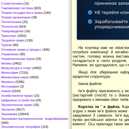
Схемотехника
(15)
Таможенная система
(663)
Теория государства и права
(240)
Теория организации
(39)
Теплотехника
(25)
Технология
(624)
Товароведение
(16)
Транспорт
(2652)
Трудовое право
(136)
Туризм
(90)
На платівці нам не обов’яз
Уголовное право и процесс
(406)
потрібної композиції й негайн
Управление
(95)
частин, головку можна вистав
Управленческие науки
(24)
складається зі своїх розділів
Физика
(3462)
Напевне, ви здогадалися, що ст
Физкультура и спорт
(4482)
Якщо для зберігання інф
Философия
(7216)
ієрархічні структури.
Финансовые науки
(4592)
Финансы
(5386)
Імена файлів
Фотография
(3)
Ім’я файлу присвоюють у мо
Химия
(2244)
(застарілий спосіб) та з
довги
Хозяйственное право
(23)
працювати з іменами обох типів
Цифровые устройства
(29)
Экологическое право
(35)
Коротке ім
’
я файла.
Кор
Экология
(4517)
згідно з яким ім’я файла може
Экономика
(20644)
завдовжки 3 символи. Ім’я ві
Экономико-математическое моделирование
букви англійської абетки та ц
(666)
вимоги”. Ось приклади таких ім
Экономическая география
(119)