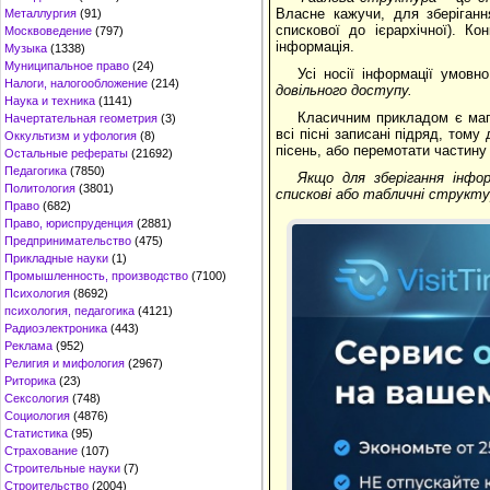
Власне кажучи, для зберіганн
Металлургия
(91)
спискової до ієрархічної). К
Москвоведение
(797)
інформація.
Музыка
(1338)
Муниципальное право
(24)
Усі носії інформації умовн
Налоги, налогообложение
(214)
довільного доступу.
Наука и техника
(1141)
Класичним прикладом є магні
Начертательная геометрия
(3)
всі пісні записані підряд, том
Оккультизм и уфология
(8)
пісень, або перемотати частину 
Остальные рефераты
(21692)
Педагогика
(7850)
Якщо для зберігання інфо
Политология
(3801)
спискові або табличні структу
Право
(682)
Право, юриспруденция
(2881)
Предпринимательство
(475)
Прикладные науки
(1)
Промышленность, производство
(7100)
Психология
(8692)
психология, педагогика
(4121)
Радиоэлектроника
(443)
Реклама
(952)
Религия и мифология
(2967)
Риторика
(23)
Сексология
(748)
Социология
(4876)
Статистика
(95)
Страхование
(107)
Строительные науки
(7)
Строительство
(2004)