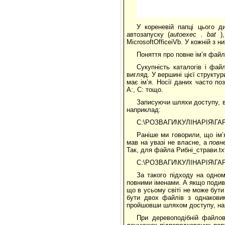
У кореневій папці цього д
автозапуску (
autoexec
.
bat
),
MicrosoftOfficeiVb. У кожній з н
Поняття про повне ім’я фай
Сукупність каталогів і фа
вигляд. У вершині цієї структу
має ім’я. Носії даних часто по
А:, С: тощо.
Записуючи шляхи доступу, вк
наприклад:
С:\РОЗВАГИ\КУЛІНАРІЯ\ГАР
Раніше ми говорили, що ім’
мав на увазі не власне, а
повн
Так, для файла Рибні_страви.txt
С:\РОЗВАГИ\КУЛІНАРІЯ\ГАР
За такого підходу на одно
повними іменами. А якщо подив
що в усьому світі не може бути
бути двох файлів з однакови
пройшовши шляхом доступу, наві
При деревоподібній файлов