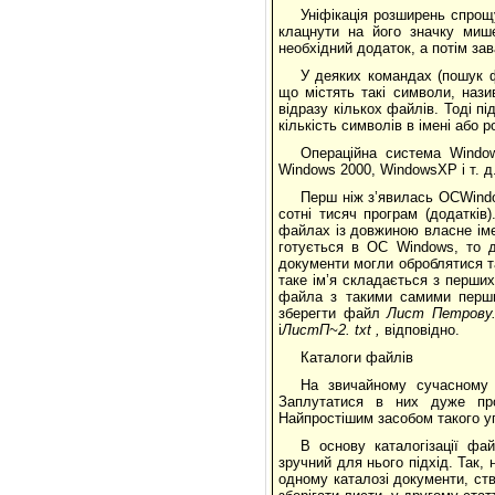
Уніфікація розширень спрощ
клацнути на його значку миш
необхідний додаток, а потім за
У деяких командах (пошук ф
що містять такі символи, наз
відразу кількох файлів. Тоді п
кількість символів в імені або 
Операційна система Windo
Windows 2000, WindowsXP і т. д.
Перш ніж з’явилась ОСWind
сотні тисяч програм (додатків
файлах із довжиною власне іме
готується в ОС Windows, то д
документи могли оброблятися т
таке ім’я складається з перших
файла з такими самими перши
зберегти файл
Лист Петрову
i
ЛистП~2.
txt
,
відповідно.
Каталоги файлів
На звичайному сучасному п
Заплутатися в них дуже про
Найпростішим засобом такого уп
В основу каталогізації фа
зручний для нього підхід. Так, 
одному каталозі документи, с