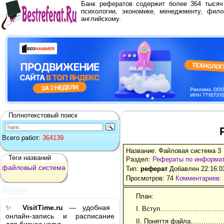
Банк рефератов содержит более 364 тыся
психологии, экономике, менеджменту, фило
английскому.
Полнотекстовый поиск
Всего работ:
364139
Название: Файловая система 3
Теги названий
Раздел:
Рефераты по информа
файловый
система
Тип:
реферат
Добавлен 22:16:0
Просмотров: 74
Комментариев: 
Реклама
План:
✨
VisitTime.ru
— удобная
І. Вступ…………………
онлайн-запись и расписание
ІІ. Поняття файла