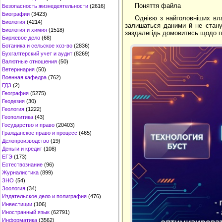
Поняття файла
Безопасность жизнедеятельности
(2616)
Биографии
(3423)
Однією з найголовніших влас
Биология
(4214)
залишаться даними й не стану
Биология и химия
(1518)
заздалегідь домовитись щодо пр
Биржевое дело
(68)
Ботаника и сельское хоз-во
(2836)
Бухгалтерский учет и аудит
(8269)
Валютные отношения
(50)
Ветеринария
(50)
Военная кафедра
(762)
ГДЗ
(2)
География
(5275)
Геодезия
(30)
Геология
(1222)
Геополитика
(43)
Государство и право
(20403)
Гражданское право и процесс
(465)
Делопроизводство
(19)
Деньги и кредит
(108)
ЕГЭ
(173)
Естествознание
(96)
Журналистика
(899)
ЗНО
(54)
Зоология
(34)
Издательское дело и полиграфия
(476)
Инвестиции
(106)
Иностранный язык
(62791)
Информатика
(3562)