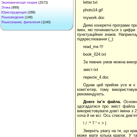
letter.txt
Экономическая теория
(2573)
Этика
(889)
photo14.gif
Юриспруденция
(288)
Языковедение
(148)
mywork.doc
Языкознание, филология
(1140)
Деякі конкретні програми пр
імен, які починаються з цифри
пунктуаційних знаків. Наприкла
підкреслювання (_):
read_me.!!!
book_024.txt
За певних умов можна викори
зміст.txt
перелік_4.doc
Однак цей прийом усе ж є в
комп’ютер, тому використову
рекомендують.
Довге ім’я файла.
Основни
здогадатися про зміст файла 
використовувати довгі імена з 
хоча й не всі. Ось список дев’ят
\ / :* ? “ < > |
Зверніть увагу на те, що кр
може мати кілька крапок. У та