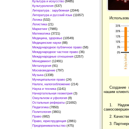
Культура и искусство
(8485)
Культурология
(537)
Литература : зарубежная
(2044)
Литература и русский язык
(11657)
Использова
Логика
(532)
Логистика
(21)
Маркетинг
(7985)
Математика
(3721)
Медицина, здоровье
(10549)
Медицинские науки
(88)
Международное публичное право
(58)
Международное частное право
(36)
Международные отношения
(2257)
Менеджмент
(12491)
Металлургия
(91)
Москвоведение
(797)
Музыка
(1338)
Муниципальное право
(24)
Налоги, налогообложение
(214)
Создание 
Наука и техника
(1141)
нашим клиента
Начертательная геометрия
(3)
Оккультизм и уфология
(8)
Остальные рефераты
(21692)
1. Надеж
Педагогика
(7850)
самосовершен
Политология
(3801)
2. Качеств
Право
(682)
Право, юриспруденция
(2881)
3. Партнер
Предпринимательство
(475)