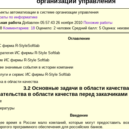
организации управления
екты автоматизации в системе организации управления
раты по информатике
ная работа
Добавлен 05:57:43 26 ноября 2010
Похожие работы
38
Комментариев: 18
Оценило: 2 человек Средний балл: 5 Оценка:
неизве
Оглавление
С фирма R-StyleSoftlab
тратегия ИС фирмы R-Style Softlab
ие ИС фирмы R-Style Softlab
ее значимые события в истории компании
слуги и сервис ИС фирмы R-Style Softlab
ка в области качества
3.2 Основные задачи в области качества
зательства в области качества перед заказчиками
е
тературы
Введение
ее время в России мало компаний, которые могут предоставить воз
рогого программного обеспечения для российских банков.