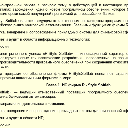
контрольной работе я раскрою тему о действующей в настоящее вре
этапах зарождения идеи о новом программном обеспечении, которое 
йшие сроки самой популярной программой для российских банков.
yleSoftlab является ведущим отечественным поставщиком программного
йского рынка банковской автоматизации. Главными функциями фирмы R-
тка, внедрение и сопровождение прикладных систем для финансовой сф
инг и аудит в области информационных технологий;
орсинг
снов рыночного успеха «R-Style Softlab» — инновационный характер 
вестирует новые технологические разработки, направленные на повы
производительности программного обеспечения при сохранении относит
части.
д программное обеспечение фирмы R-StyleSoftlab пополняет стран
 прочими аналогичными фирмами в мире.
Глава 1. ИС фирма
R
-
Style
Softlab
Softlab» — ведущий отечественный поставщик программного обеспе
ынка банковской автоматизации.
направления деятельности компании:
тка, внедрение и сопровождение прикладных систем для финансовой сф
инг и аудит в области ИТ;
рсинг.