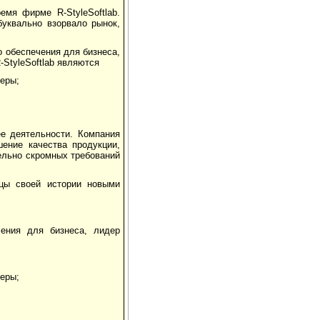
мя фирме R-StyleSoftlab.
буквально взорвало рынок,
 обеспечения для бизнеса,
StyleSoftlab являются
еры;
ее деятельности. Компания
шение качества продукции,
ельно скромных требований
ицы своей истории новыми
чения для бизнеса, лидер
еры;