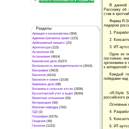
Начать пользоваться сервисом
В данной 
Расскажу об 
став в кротча
Фирма R-St
лидером росси
Разделы
1. Разрабо
Авиация и космонавтика
(304)
Административное право
(123)
2. Консалт
Арбитражный процесс
(23)
3. ИТ-аутс
Архитектура
(113)
Астрология
(4)
Одна из о
Астрономия
(4814)
постоянно ин
Банковское дело
(5227)
эргономики и 
Безопасность жизнедеятельности
(2616)
к аппаратной 
Биографии
(3423)
Каждый го
Биология
(4214)
победами над
Биология и химия
(1518)
Биржевое дело
(68)
Ботаника и сельское хоз-во
(2836)
«R-Style 
Бухгалтерский учет и аудит
(8269)
российского р
Валютные отношения
(50)
Ветеринария
(50)
Основные 
Военная кафедра
(762)
4. Разрабо
ГДЗ
(2)
География
(5275)
5. Консалт
Геодезия
(30)
Геология
(1222)
6. ИТ-аутсо