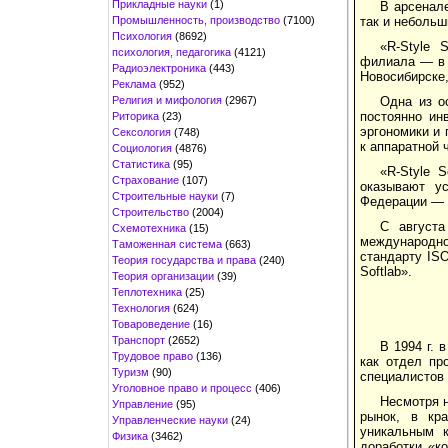
Прикладные науки
(1)
В арсенал
Промышленность, производство
(7100)
так и небольш
Психология
(8692)
«R-Style 
психология, педагогика
(4121)
филиала — в Б
Радиоэлектроника
(443)
Новосибирске,
Реклама
(952)
Религия и мифология
(2967)
Одна из о
постоянно ин
Риторика
(23)
эргономики и 
Сексология
(748)
к аппаратной 
Социология
(4876)
Статистика
(95)
«R-Style 
Страхование
(107)
оказывают ус
Строительные науки
(7)
Федерации — 
Строительство
(2004)
С августа
Схемотехника
(15)
международно
Таможенная система
(663)
стандарту ISO
Теория государства и права
(240)
Softlab».
Теория организации
(39)
Теплотехника
(25)
Технология
(624)
Товароведение
(16)
Транспорт
(2652)
В 1994 г. 
Трудовое право
(136)
как отдел пр
Туризм
(90)
специалистов
Уголовное право и процесс
(406)
Несмотря н
Управление
(95)
рынок, в кр
Управленческие науки
(24)
уникальным к
Физика
(3462)
доработки «к