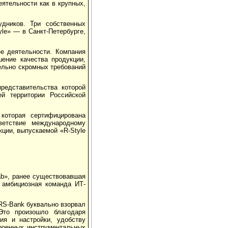
ятельности как в крупных,
удников. Три собственных
le» — в Санкт-Петербурге,
ее деятельности. Компания
шение качества продукции,
ельно скромных требований
представительства которой
й территории Российской
которая сертифицирована
тветствие международному
кции, выпускаемой «R-Style
lab», ранее существовавшая
 амбициозная команда ИТ-
 RS-Bank буквально взорвал
Это произошло благодаря
ия и настройки, удобству
троенных инструментальных