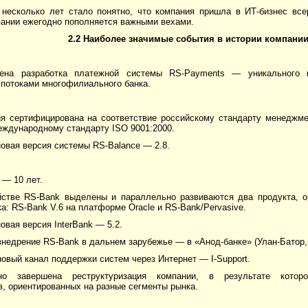
 несколько лет стало понятно, что компания пришла в ИТ-бизнес все
пании ежегодно пополняется важными вехами.
2.2 Наиболее значимые события в истории компани
ена разработка платежной системы RS-Payments — уникального 
потоками многофилиального банка.
ия сертифицирована на соответствие российскому стандарту менеджм
еждународному стандарту ISO 9001:2000.
овая версия системы RS-Balance — 2.8.
 — 10 лет.
йстве RS-Bank выделены и параллельно развиваются два продукта, о
а: RS-Bank V.6 на платформе Oracle и RS-Bank/Pervasive.
овая версия InterBank — 5.2.
внедрение RS-Bank в дальнем зарубежье — в «Анод-банке» (Улан-Батор,
новый канал поддержки систем через Интернет — I-Support.
но завершена реструктуризация компании, в результате которо
, ориентированных на разные сегменты рынка.