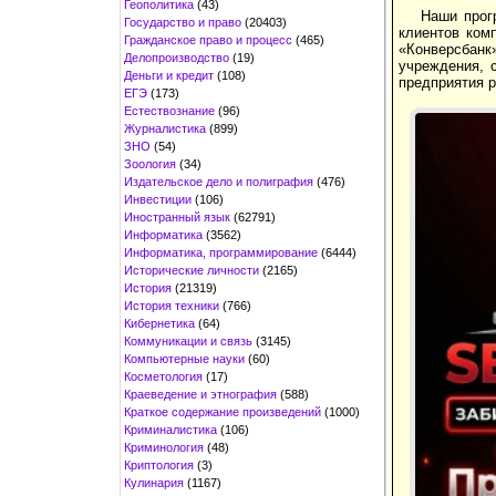
Геополитика
(43)
Наши прог
Государство и право
(20403)
клиентов ком
Гражданское право и процесс
(465)
«Конверсбанк
Делопроизводство
(19)
учреждения, 
Деньги и кредит
(108)
предприятия р
ЕГЭ
(173)
Естествознание
(96)
Журналистика
(899)
ЗНО
(54)
Зоология
(34)
Издательское дело и полиграфия
(476)
Инвестиции
(106)
Иностранный язык
(62791)
Информатика
(3562)
Информатика, программирование
(6444)
Исторические личности
(2165)
История
(21319)
История техники
(766)
Кибернетика
(64)
Коммуникации и связь
(3145)
Компьютерные науки
(60)
Косметология
(17)
Краеведение и этнография
(588)
Краткое содержание произведений
(1000)
Криминалистика
(106)
Криминология
(48)
Криптология
(3)
Кулинария
(1167)