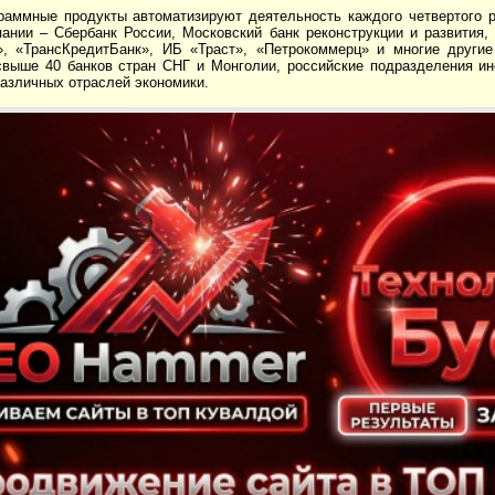
раммные продукты автоматизируют деятельность каждого четвертого р
пании – Сбербанк России, Московский банк реконструкции и развития,
», «ТрансКредитБанк», ИБ «Траст», «Петрокоммерц» и многие другие
свыше 40 банков стран СНГ и Монголии, российские подразделения ин
азличных отраслей экономики.