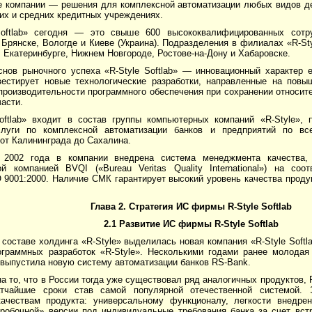
е компании — решения для комплексной автоматизации любых видов де
их и средних кредитных учреждениях.
Softlab» сегодня — это свыше 600 высококвалифицированных сотр
рянске, Вологде и Киеве (Украина). Подразделения в филиалах «R-Sty
 Екатеринбурге, Нижнем Новгороде, Ростове-на-Дону и Хабаровске.
снов рыночного успеха «R-Style Softlab» — инновационный характер 
вестирует новые технологические разработки, направленные на повы
производительности программного обеспечения при сохранении относит
части.
Softlab» входит в состав группы компьютерных компаний «R-Style», 
луги по комплексной автоматизации банков и предприятий по все
от Калининграда до Сахалина.
 2002 года в компании внедрена система менеджмента качества, 
й компанией BVQI («Bureau Veritas Quality International») на соо
 9001:2000. Наличие СМК гарантирует высокий уровень качества проду
Глава 2.
Стратегия ИС фирмы R-Style Softlab
2.1 Развитие ИС фирмы R-Style Softlab
в составе холдинга «R-Style» выделилась новая компания «R-Style Soft
ограммных разработок «R-Style». Несколькими годами ранее молодая
 выпустила новую систему автоматизации банков RS-Bank.
а то, что в России тогда уже существовал ряд аналогичных продуктов,
атчайшие сроки став самой популярной отечественной системой. 
ачествам продукта: универсальному функционалу, легкости внедрен
оробочной» версии под индивидуальные требования банка за счет вс