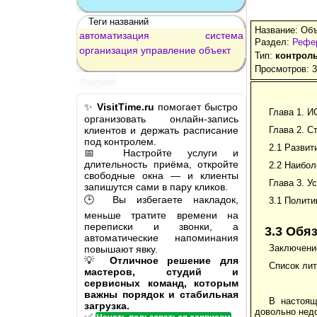
Теги названий
Название: Объ
автоматизация
система
Раздел:
Рефе
организация
управление
объект
Тип:
контроль
Просмотров: 
Реклама
✨
VisitTime.ru
помогает быстро
Глава 1. И
организовать онлайн-запись
клиентов и держать расписание
Глава 2. С
под контролем.
2.1 Развит
📅 Настройте услуги и
длительность приёма, откройте
2.2 Наибол
свободные окна — и клиенты
Глава 3. У
запишутся сами в пару кликов.
🕒 Вы избегаете накладок,
3.1 Полити
меньше тратите времени на
переписки и звонки, а
3.3 Обя
автоматические напоминания
Заключени
повышают явку.
💡
Отличное решение для
Список ли
мастеров, студий и
сервисных команд, которым
важны порядок и стабильная
В настоящ
загрузка.
довольно недо
✅