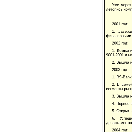
Уже через
летопись ком
2001 год:
1. Заверш
финансовыми 
2002 год:
1. Компан
9001-2001 и м
2. Вышла н
2003 год:
1. RS-Bank
2. В семе
сегменты рынк
3. Вышла н
4. Первое 
5. Открыт 
6. Успеш
департаментов
2004 год: