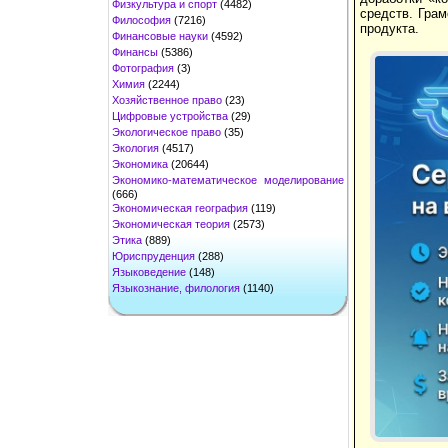
Физкультура и спорт
(4482)
средств. Гра
Философия
(7216)
продукта.
Финансовые науки
(4592)
Финансы
(5386)
Фотография
(3)
Химия
(2244)
Хозяйственное право
(23)
Цифровые устройства
(29)
Экологическое право
(35)
Экология
(4517)
Экономика
(20644)
Экономико-математическое моделирование
(666)
Экономическая география
(119)
Экономическая теория
(2573)
Этика
(889)
Юриспруденция
(288)
Языковедение
(148)
Языкознание, филология
(1140)