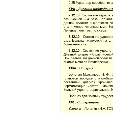
0,25 %раствор серебра нитр
XVII
. Дневник наблюдени
2.12.10.
Состояние удовлетво
раз, ночной – 4 раза Больна
данной области выявляется бо
стали менее интенсивными. На
Лечение получает по схеме.
3.12.10
. Состояние удовлетв
раза Больная жалуется на сл
болезненность.
6.12.10
. Состояние удовлетв
Дневной диурез – 6 раз, ночно
При пальпации данной области
анализ мочи по Нечипоренко.
XVIII
. Эпикриз
Больная Максимова Н. Ф., 
плановом порядке с жалобами
поставлен диагноз хрониче
нормализация частоты мочеи
больной удовлетворительное. Н
Прогноз для жизни и трудос
XIX
. Литература.
Урология. Лопаткин Н.А. ГО