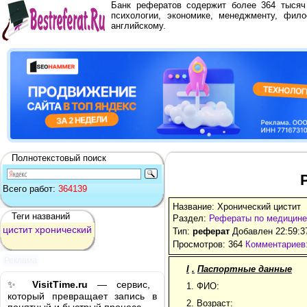
Банк рефератов содержит более 364 тыся
психологии, экономике, менеджменту, фило
английскому.
Полнотекстовый поиск
Всего работ:
364139
Название: Хронический цистит
Теги названий
Раздел:
Рефераты по медицине
цистит
хронический
Тип:
реферат
Добавлен 22:59:3
Просмотров: 364
Комментариев:
Реклама
I
.
Паспортные данные
✨
VisitTime.ru
— сервис,
1. ФИО:
который превращает запись в
2. Возраст: