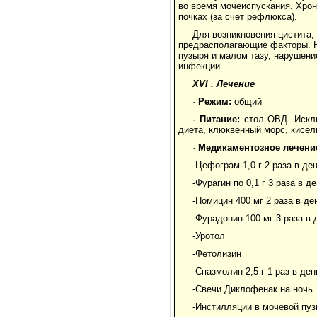
во время мочеиспускания. Хрон
почках (за счет рефлюкса).
Для возникновения цистита
предрасполагающие факторы. Н
пузыря и малом тазу, нарушени
инфекции.
XVI
. Лечение
·
Режим:
общий
·
Питание:
стол ОВД. Исклю
диета, клюквенный морс, кисел
·
Медикаментозное лечени
-Цефограм 1,0 г 2 раза в ден
-Фурагин по 0,1 г 3 раза в де
-Номицин 400 мг 2 раза в де
-Фурадонин 100 мг 3 раза в 
-Уротол
-Фетолизин
-Спазмолин 2,5 г 1 раз в ден
-Свечи Диклофенак на ночь.
-Инстилляции в мочевой пуз