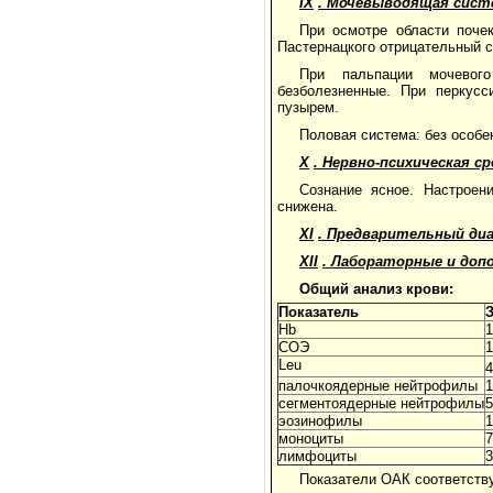
IX
. Мочевыводящая сист
При осмотре области поче
Пастернацкого отрицательный с
При пальпации мочевого
безболезненные. При перкус
пузырем.
Половая система: без особе
X
. Нервно-психическая ср
Сознание ясное. Настроен
снижена.
XI
. Предварительный диа
XII
. Лабораторные и до
Общий анализ крови:
Показатель
Hb
1
СОЭ
1
Leu
4
палочкоядерные нейтрофилы
сегментоядерные нейтрофилы
эозинофилы
моноциты
лимфоциты
Показатели ОАК соответств