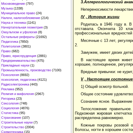
3.Аллергологический анам
Москвоведение
(797)
Музыка
(1338)
Непереносимости лекарствен
Муниципальное право
(24)
IV
. История жизни
Налоги, налогообложение
(214)
Наука и техника
(1141)
Родилась в 1946 году в. В
Начертательная геометрия
(3)
отставала. Окончила 10 кл
Оккультизм и уфология
(8)
профессиональных вредностей не
Остальные рефераты
(21692)
Месячные с 13 лет, регуляр
Педагогика
(7850)
2.
Политология
(3801)
Право
(682)
Замужем, имеет двоих детей
Право, юриспруденция
(2881)
В настоящее время живет
Предпринимательство
(475)
хорошее, полноценное, регуляр
Прикладные науки
(1)
Промышленность, производство
(7100)
Вредные привычки: не курит,
Психология
(8692)
V
. Настоящее состояние
психология, педагогика
(4121)
Радиоэлектроника
(443)
1) Общий осмотр больной.
Реклама
(952)
Общее состояние удовлетво
Религия и мифология
(2967)
Риторика
(23)
Сознание ясное. Выражение 
Сексология
(748)
Социология
(4876)
Телосложение правильное.
Статистика
(95)
Подкожная жировая клетчатка 
распределена равномерно.
Страхование
(107)
Строительные науки
(7)
Кожные покровы розовой о
Строительство
(2004)
Волосы, ногти в хорошем состо
Схемотехника
(15)