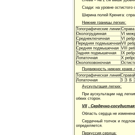
Сзади: на уровне остистого 
Ширина полей Кренига: справ
Нижние границы легких:
Топографические линии
Справа
Окологрудинная
VI меж
Среднеключичная
VI ребр
Передняя подмышечная
VII реб
Средняя подмышечная
VIII ре
Задняя подмышечная
IX ребр
Лопаточная
X ребр
Околопозвоночная
Остисты
Подвижность нижних краев ле
Топографическая линия
Справа
Лопаточная
3
3
6
Аускультация легких:
При аускультации над легк
обеих сторон.
VII
. Сердечно-сосудиста
Область сердца не изменена
Сердечный толчок и подлож
определяется.
Перкуссия сердца: