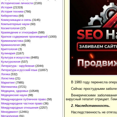
Исторические личности
(2165)
История
(21319)
История техники
(766)
Кибернетика
(64)
Коммуникации и связь
(3145)
Компьютерные науки
(60)
Косметология
(17)
Краеведение и этнография
(588)
Краткое содержание произведений
(1000)
Криминалистика
(106)
Криминология
(48)
Криптология
(3)
Кулинария
(1167)
Культура и искусство
(8485)
Культурология
(537)
Литература : зарубежная
(2044)
Литература и русский язык
(11657)
Логика
(532)
Логистика
(21)
В 1980 году перенесла опе
Маркетинг
(7985)
Математика
(3721)
Сейчас простудными заболев
Медицина, здоровье
(10549)
Венерическими заболевани
Медицинские науки
(88)
вирусный гепатит отрицает. Ге
Международное публичное право
(58)
Международное частное право
(36)
2. Наследственность.
Международные отношения
(2257)
Менеджмент
(12491)
Наследственность не отяго
Металлургия
(91)