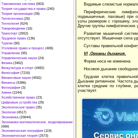
Таможенная система
(663)
Видимые слизистые нормаль
Теория государства и права
(240)
Периферические лимфат
Теория организации
(39)
подмышечные, паховые) при о
Теплотехника
(25)
узлы размером с горошину, эл
Технология
(624)
Другие группы лимфатических 
Товароведение
(16)
Развитие мышечной систем
Транспорт
(2652)
отсутствует. Мышечная сила уд
Трудовое право
(136)
Туризм
(90)
Суставы правильной конфиг
Уголовное право и процесс
(406)
Управление
(95)
VI
.Органы дыхания.
Управленческие науки
(24)
Форма носа не изменена.
Физика
(3462)
Физкультура и спорт
(4482)
Носовое дыхание свободное
Философия
(7216)
Грудная клетка правильно
Финансовые науки
(4592)
Дыхание ритмичное. Частота д
Финансы
(5386)
клетки средние по глубине, 
Фотография
(3)
участвует.
Химия
(2244)
Хозяйственное право
(23)
Цифровые устройства
(29)
Экологическое право
(35)
Экология
(4517)
Экономика
(20644)
Экономико-математическое моделирование
(666)
Экономическая география
(119)
Экономическая теория
(2573)