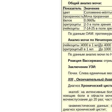
Общий анализ мочи:
Показатель
Значение
цвет
Соломенно-жёлты
прозрачность
Моча прорачная
белок
0,066‰
эритроциты
2-3 в поле зрения
лейкоциты
7-14-25 в поле зр
По данным ОАМ: протеинурия
Анализ мочи по Нечипорен
лейкоциты
4000 в 1 мл
До 4000 
эритроциты
0 в 1 мл
До 1000 
По данным анализ мочи по Н
Реакция Вассермана:
отриц
Заключение УЗИ:
Почки. Слева единичные мел
XIII
. Окончательный диаг
Диагноз
Хронический цист
-жалоб: на интенсивные бо
ноющие боли в области моче
мочеиспускание до 20 раз; част
-анамнестических данных: 
диагноз хронический цистит;