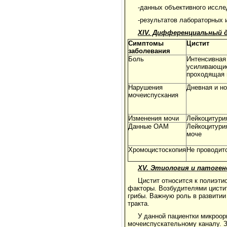
-данных объективного иссле
-результатов лабораторных 
XIV. Дифференциальный д
Симптомы
Цистит
заболевания
Боль
Интенсивна
усиливающ
проходящая 
Нарушения
Дневная и но
мочеиспускания
Изменения мочи
Лейкоцитури
Данные ОАМ
Лейкоцитури
моче
Хромоцистоскопия
Не проводит
XV. Этиология и патоген
Цистит относится к полиэти
факторы. Возбудителями цистит
грибы. Важную роль в развитии
тракта.
У данной пациентки микроор
мочеиспускательному каналу. З