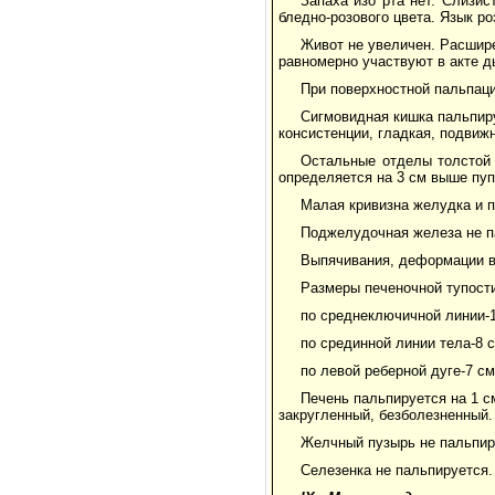
Запаха изо рта нет. Слизи
бледно-розового цвета. Язык р
Живот не увеличен. Расшир
равномерно участвуют в акте д
При поверхностной пальпац
Сигмовидная кишка пальпир
консистенции, гладкая, подвиж
Остальные отделы толстой
определяется на 3 см выше пуп
Малая кривизна желудка и п
Поджелудочная железа не п
Выпячивания, деформации в
Размеры печеночной тупости
по среднеключичной линии-1
по срединной линии тела-8 с
по левой реберной дуге-7 см
Печень пальпируется на 1 см
закругленный, безболезненный.
Желчный пузырь не пальпир
Селезенка не пальпируется.