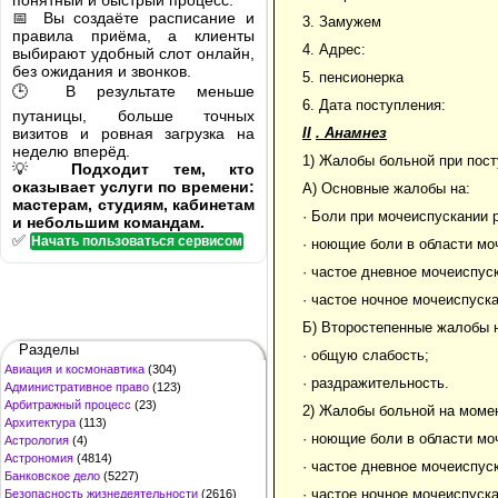
понятный и быстрый процесс.
📅 Вы создаёте расписание и
3. Замужем
правила приёма, а клиенты
4. Адрес:
выбирают удобный слот онлайн,
без ожидания и звонков.
5. пенсионерка
🕒 В результате меньше
6. Дата поступления:
путаницы, больше точных
визитов и ровная загрузка на
II
. Анамнез
неделю вперёд.
1) Жалобы больной при пост
💡
Подходит тем, кто
оказывает услуги по времени:
А) Основные жалобы на:
мастерам, студиям, кабинетам
· Боли при мочеиспускании 
и небольшим командам.
✅
Начать пользоваться сервисом
· ноющие боли в области мо
· частое дневное мочеиспуск
· частое ночное мочеиспуска
Б) Второстепенные жалобы 
Разделы
· общую слабость;
Авиация и космонавтика
(304)
· раздражительность.
Административное право
(123)
Арбитражный процесс
(23)
2) Жалобы больной на момент
Архитектура
(113)
· ноющие боли в области мо
Астрология
(4)
Астрономия
(4814)
· частое дневное мочеиспуск
Банковское дело
(5227)
· частое ночное мочеиспуска
Безопасность жизнедеятельности
(2616)