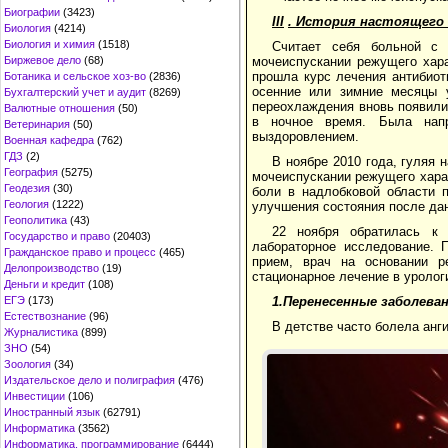
Биографии
(3423)
III
. История настоящего
Биология
(4214)
Биология и химия
(1518)
Считает себя больной с 
Биржевое дело
(68)
мочеиспускании режущего хара
прошла курс лечения антибиот
Ботаника и сельское хоз-во
(2836)
осенние или зимние месяцы 
Бухгалтерский учет и аудит
(8269)
переохлаждения вновь появили
Валютные отношения
(50)
в ночное время. Была напр
Ветеринария
(50)
выздоровлением.
Военная кафедра
(762)
ГДЗ
(2)
В ноябре 2010 года, гуляя
География
(5275)
мочеиспускании режущего харак
Геодезия
(30)
боли в надлобковой области 
Геология
(1222)
улучшения состояния после да
Геополитика
(43)
22 ноября обратилась к
Государство и право
(20403)
лабораторное исследование. 
Гражданское право и процесс
(465)
прием, врач на основании р
Делопроизводство
(19)
стационарное лечение в уролог
Деньги и кредит
(108)
ЕГЭ
(173)
1.Перенесенные заболеван
Естествознание
(96)
В детстве часто болела анги
Журналистика
(899)
ЗНО
(54)
Зоология
(34)
Издательское дело и полиграфия
(476)
Инвестиции
(106)
Иностранный язык
(62791)
Информатика
(3562)
Информатика, программирование
(6444)