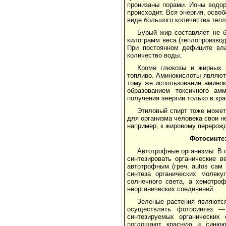
пронизаны порами. Ионы водор
происходит. Вся энергия, осв
виде большого количества тепл
Бурый жир составляет не 
килограмм веса (теплопроизвод
При постоянном дефиците вла
количество воды.
Кроме глюкозы и жирных 
топливо. Аминокислоты являют
тому же использование аминок
образованием токсичного ам
получения энергии только в кр
Этиловый спирт тоже может
для организма человека свои н
например, к жировому перерож
Фотосинте
Автотрофные организмы. В о
синтезировать органические в
автотрофным (греч. autos сам
синтеза органических молек
солнечного света, а хемотр
неорганических соединений.
Зеленые растения являютс
осуществлять фотосинтез —
синтезируемых органических
поглощают красную и синюю 