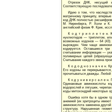
Отрезок ДНК, несущий и
Соответствующую последовател
Идею о том, что наследств
матричному принципу, впервые
код ДНК полностью расшифрован.
М. Ниренберга, Р. Холи и К. 
английский физик Ф. Крик, исс
К о д т р и п л е т е н. 
нуклеотидов — триплетом, или
возможных кодонов — 64 (43).
вырожден. Чем чаще аминокис
кодируется. Оставшиеся три
считывании информации — указ
полимерных цепей (образующи
Считывание каждого звена прои
К о д о д н о з н а ч е н. 
Его кодоны не перекрываются,
прочитываться дважды. Любой к
К о д у н и в е р с а л е н
Одинаковые аминокислоты ко
водорослей и лягушек, черепах
коды митохондрий некоторых ор
Ошибка хотя бы в одном тр
анемией (их эритроциты имеют
аминокислота заменена другой
структуру. Нарушенная геоме