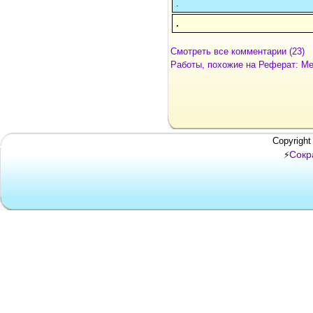
.
.
Смотреть все комментарии (23)
Работы, похожие на Реферат: Ме
Copyright
Сокр
⚡