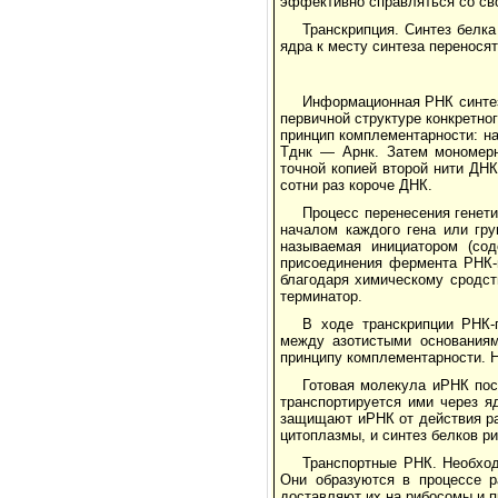
эффективно справляться со сво
Транскрипция. Синтез белк
ядра к месту синтеза перенося
Информационная РНК синтез
первичной структуре конкретно
принцип комплементарности: на
Тднк — Арнк. Затем мономерн
точной копией второй нити ДНК
сотни раз короче ДНК.
Процесс перенесения генет
началом каждого гена или гр
называемая инициатором (сод
присоединения фермента РНК-
благодаря химическому сродств
терминатор.
В ходе транскрипции РНК-
между азотистыми основаниям
принципу комплементарности. Н
Готовая молекула иРНК пос
транспортируется ими через 
защищают иРНК от действия ра
цитоплазмы, и синтез белков р
Транспортные РНК. Необход
Они образуются в процессе р
доставляют их на рибосомы и 