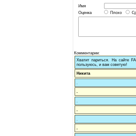
Имя
Оценка
Плохо
С
Комментарии:
Хватит париться. На сайте 
пользуюсь, и вам советую!
Никита
.
.
.
.
.
.