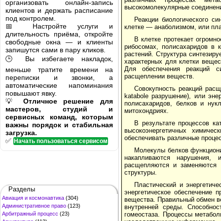
организовать онлайн-запись
высокомолекулярные соединени
клиентов и держать расписание
под контролем.
Реакции биологического си
📅 Настройте услуги и
клетке — анаболизмом, или пла
длительность приёма, откройте
В клетке протекает огромно
свободные окна — и клиенты
рибосомах, полисахаридов в к
запишутся сами в пару кликов.
растений. Структура синтезир
🕒 Вы избегаете накладок,
характерных для клетки вещес
Для обеспечения реакций с
меньше тратите времени на
расщеплении веществ.
переписки и звонки, а
автоматические напоминания
Совокупность реакций расщ
повышают явку.
katabole разрушение), или эн
💡
Отличное решение для
полисахаридов, белков и нук
мастеров, студий и
митохондриях.
сервисных команд, которым
В результате процессов ка
важны порядок и стабильная
высокоэнергетичных химиче
загрузка.
обеспечивать различные проце
✅
Начать пользоваться сервисом
Молекулы белков функционир
накапливаются нарушения, 
расщепляются и заменяются н
структуры.
Пластический и энергетич
Разделы
энергетическое обеспечение п
Авиация и космонавтика
(304)
вещества. Правильный обмен в
Административное право
(123)
внутренней среды. Способнос
Арбитражный процесс
(23)
гомеостаза. Процессы метабол