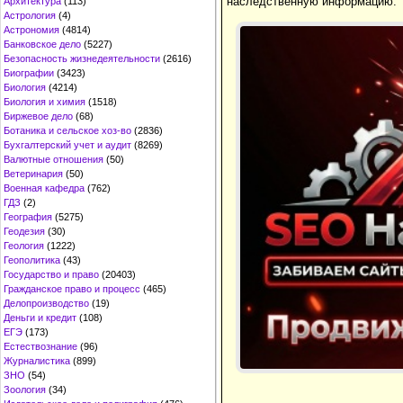
наследственную информацию.
Архитектура
(113)
Астрология
(4)
Астрономия
(4814)
Банковское дело
(5227)
Безопасность жизнедеятельности
(2616)
Биографии
(3423)
Биология
(4214)
Биология и химия
(1518)
Биржевое дело
(68)
Ботаника и сельское хоз-во
(2836)
Бухгалтерский учет и аудит
(8269)
Валютные отношения
(50)
Ветеринария
(50)
Военная кафедра
(762)
ГДЗ
(2)
География
(5275)
Геодезия
(30)
Геология
(1222)
Геополитика
(43)
Государство и право
(20403)
Гражданское право и процесс
(465)
Делопроизводство
(19)
Деньги и кредит
(108)
ЕГЭ
(173)
Естествознание
(96)
Журналистика
(899)
ЗНО
(54)
Зоология
(34)