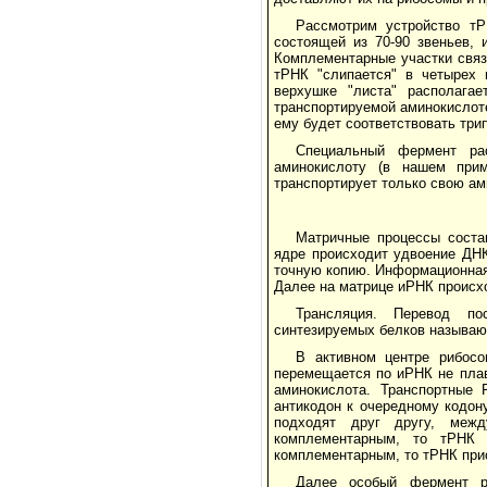
Рассмотрим устройство т
состоящей из 70-90 звеньев, 
Комплементарные участки связ
тРНК "слипается" в четырех 
верхушке "листа" располагае
транспортируемой аминокислоте
ему будет соответствовать тр
Специальный фермент рас
аминокислоту (в нашем при
транспортирует только свою ам
Матричные процессы соста
ядре происходит удвоение ДНК
точную копию. Информационная 
Далее на матрице иРНК происхо
Трансляция. Перевод по
синтезируемых белков называю
В активном центре рибос
перемещается по иРНК не плав
аминокислота. Транспортные
антикодон к очередному кодон
подходят друг другу, межд
комплементарным, то тРНК 
комплементарным, то тРНК при
Далее особый фермент р