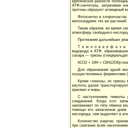
критической разности потенци
АТФ-синтетазы, затрачивая эн
протоны образуют атомарный в
Фотосинтез в хлоропластах
митохондриях тех же растений.
Таким образом, во время с
атмосферу свободного кислород
Протекание дальнейших реак
Т е м н о в а я ф а з а.
водорода и АТФ, образовавши
сахара — триозы (глицеральдег
6СО2 + 24Н = С6Н12О6(глюк
Для образования одной мо
осуществляемых ферментами (и
Кроме глюкозы, из триозы 
кислоты далее транспортирую
крахмал и жиры.
С наступлением темноты 
соединения. Когда этот зап
напоминают по типу обмена ве
помощи его запасенные днем 
кислорода, чем выделяют в ат
Количество энергии, произ
при сжигании всем населением