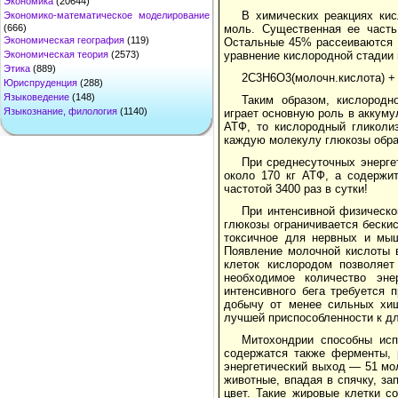
Экономика
(20644)
В химических реакциях ки
Экономико-математическое моделирование
моль. Существенная ее часть
(666)
Экономическая география
(119)
Остальные 45% рассеиваются в
уравнение кислородной стадии
Экономическая теория
(2573)
Этика
(889)
2С3Н6О3(молочн.кислота) +
Юриспруденция
(288)
Языковедение
(148)
Таким образом, кислородн
Языкознание, филология
(1140)
играет основную роль в аккуму
АТФ, то кислородный гликоли
каждую молекулу глюкозы обра
При среднесуточных энерге
около 170 кг АТФ, а содержит
частотой 3400 раз в сутки!
При интенсивной физическо
глюкозы ограничивается бески
токсичное для нервных и мыш
Появление молочной кислоты 
клеток кислородом позволяет
необходимое количество эн
интенсивного бега требуется 
добычу от менее сильных хищ
лучшей приспособленности к д
Митохондрии способны исп
содержатся также ферменты, 
энергетический выход — 51 мо
животные, впадая в спячку, з
цвет. Такие жировые клетки с