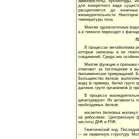
аминокислоты, нуклеотиды, и
для конкретного вида сущест
расщепляется до конечных
жизнедеятельности. Некоторое
температуры тела.
Многие одноклеточные водо
а в темноте переходят к фагоци
П
В процессах метаболизма р
которые записаны в ее генет
соединений. Среди них особен
Многие функции и признаки
отвечают за поглощение и вы
биохимических превращений. Б
Большинство белков, выполняю
вида (к примеру, белки групп 
далеких групп организмов (к пр
В процессе жизнедеятельн
денатурируют. Их активность п
необходимых белков.
иосинтез белковых молеку
на рибосомах. Центральную 
кислоты ДНК и РНК.
Генетический код. Последо
— их первичную структуру. Мо