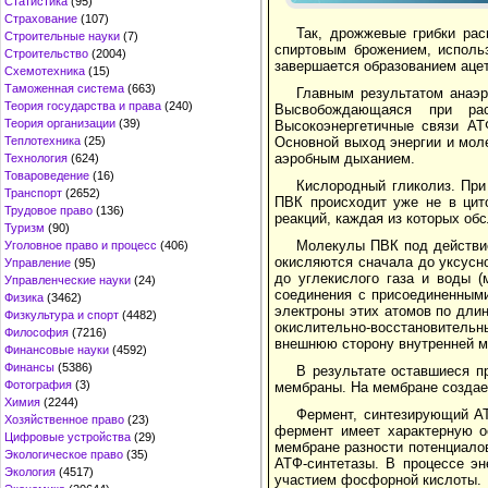
Статистика
(95)
Страхование
(107)
Так, дрожжевые грибки ра
Строительные науки
(7)
спиртовым брожением, использ
Строительство
(2004)
завершается образованием ацето
Схемотехника
(15)
Таможенная система
(663)
Главным результатом анаэр
Теория государства и права
(240)
Высвобождающаяся при ра
Теория организации
(39)
Высокоэнергетичные связи АТ
Основной выход энергии и мол
Теплотехника
(25)
аэробным дыханием.
Технология
(624)
Товароведение
(16)
Кислородный гликолиз. При
Транспорт
(2652)
ПВК происходит уже не в цит
Трудовое право
(136)
реакций, каждая из которых о
Туризм
(90)
Молекулы ПВК под действи
Уголовное право и процесс
(406)
окисляются сначала до уксусно
Управление
(95)
до углекислого газа и воды 
Управленческие науки
(24)
соединения с присоединенным
Физика
(3462)
электроны этих атомов по дли
Физкультура и спорт
(4482)
окислительно-восстановительн
Философия
(7216)
внешнюю сторону внутренней м
Финансовые науки
(4592)
Финансы
(5386)
В результате оставшиеся п
Фотография
(3)
мембраны. На мембране создае
Химия
(2244)
Фермент, синтезирующий АТ
Хозяйственное право
(23)
фермент имеет характерную о
Цифровые устройства
(29)
мембране разности потенциало
Экологическое право
(35)
АТФ-синтетазы. В процессе э
Экология
(4517)
участием фосфорной кислоты.