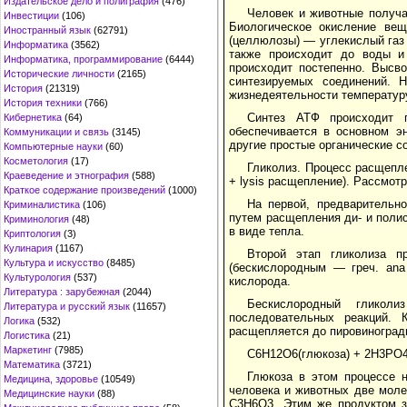
Издательское дело и полиграфия
(476)
Человек и животные получа
Инвестиции
(106)
Биологическое окисление вещ
Иностранный язык
(62791)
(целлюлозы) — углекислый газ 
Информатика
(3562)
также происходит до воды и 
Информатика, программирование
(6444)
происходит постепенно. Высв
Исторические личности
(2165)
синтезируемых соединений. 
История
(21319)
жизнедеятельности температур
История техники
(766)
Синтез АТФ происходит 
Кибернетика
(64)
обеспечивается в основном э
Коммуникации и связь
(3145)
другие простые органические с
Компьютерные науки
(60)
Косметология
(17)
Гликолиз. Процесс расщепле
Краеведение и этнография
(588)
+ lysis расщепление). Рассмот
Краткое содержание произведений
(1000)
На первой, предварительн
Криминалистика
(106)
путем расщепления ди- и поли
Криминология
(48)
в виде тепла.
Криптология
(3)
Кулинария
(1167)
Второй этап гликолиза п
Культура и искусство
(8485)
(бескислородным — греч. ana
Культурология
(537)
кислорода.
Литература : зарубежная
(2044)
Бескислородный гликол
Литература и русский язык
(11657)
последовательных реакций. 
Логика
(532)
расщепляется до пировиноград
Логистика
(21)
Маркетинг
(7985)
С6Н12О6(глюкоза) + 2Н3РО
Математика
(3721)
Глюкоза в этом процессе 
Медицина, здоровье
(10549)
человека и животных две моле
Медицинские науки
(88)
С3Н6О3. Этим же продуктом з