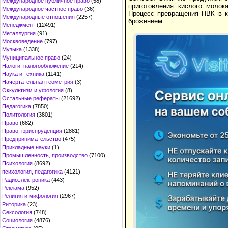
Международное публичное право
(58)
приготовления кислого молок
Международное частное право
(36)
Процесс превращения ПВК в к
Международные отношения
(2257)
брожением.
Менеджмент
(12491)
Металлургия
(91)
Москвоведение
(797)
Музыка
(1338)
Муниципальное право
(24)
Налоги, налогообложение
(214)
Наука и техника
(1141)
Начертательная геометрия
(3)
Оккультизм и уфология
(8)
Остальные рефераты
(21692)
Педагогика
(7850)
Политология
(3801)
Право
(682)
Право, юриспруденция
(2881)
Предпринимательство
(475)
Прикладные науки
(1)
Промышленность, производство
(7100)
Психология
(8692)
психология, педагогика
(4121)
Радиоэлектроника
(443)
Реклама
(952)
Религия и мифология
(2967)
Риторика
(23)
Сексология
(748)
Социология
(4876)