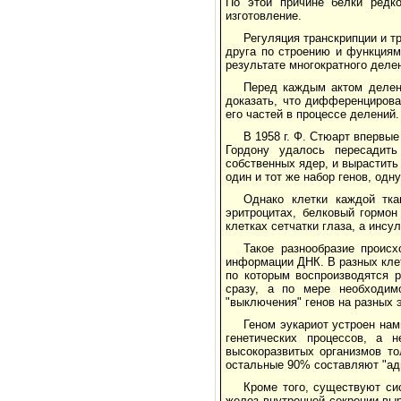
По этой причине белки редко
изготовление.
Регуляция транскрипции и т
друга по строению и функциям
результате многократного деле
Перед каждым актом делен
доказать, что дифференцирова
его частей в процессе делений.
В 1958 г. Ф. Стюарт впервые
Гордону удалось пересадить
собственных ядер, и вырастить
один и тот же набор генов, одн
Однако клетки каждой тка
эритроцитах, белковый гормон
клетках сетчатки глаза, а инс
Такое разнообразие происх
информации ДНК. В разных кле
по которым воспроизводятся р
сразу, а по мере необходим
"выключения" генов на разных 
Геном эукариот устроен нам
генетических процессов, а 
высокоразвитых организмов то
остальные 90% составляют "ад
Кроме того, существуют си
желез внутренней секреции вы