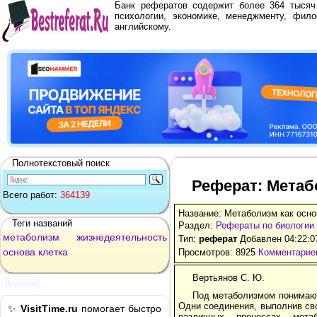
Банк рефератов содержит более 364 тыся
психологии, экономике, менеджменту, фило
английскому.
Полнотекстовый поиск
Реферат: Метаб
Всего работ:
364139
Название: Метаболизм как осно
Теги названий
Раздел:
Рефераты по биологии
метаболизм
жизнедеятельность
Тип:
реферат
Добавлен 04:22:0
основа
клетка
Просмотров: 8925
Комментариев
Вертьянов С. Ю.
Реклама
Под метаболизмом понимают
Одни соединения, выполнив св
✨
VisitTime.ru
помогает быстро
различных процессах мет