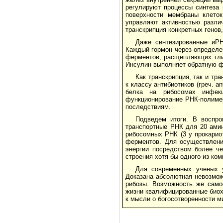
регулируют процессы синтеза 
поверхности мембраны клеток
управляют активностью разли
транскрипция конкретных генов,
Даже синтезированные иРН
Каждый гормон через определен
ферментов, расщепляющих глик
Инсулин выполняет обратную фу
Как транскрипция, так и т
к классу антибиотиков (греч. a
белка на рибосомах инфекц
функционирование РНК-полиме
последствиям.
Подведем итоги. В воспр
транспортные РНК для 20 амин
рибосомных РНК (3 у прокарио
ферментов. Для осуществлени
энергии посредством более че
строения хотя бы одного из ко
Для современных ученых 
Доказана абсолютная невозмо
рибозы. Возможность же само
жизни квалифицированные биох
к мысли о богосотворенности м