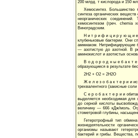
200 млрд. т кислорода и 150 м
Хемосинтез. Большинство 
синтеза органических веществ
неорганических соединений.
хемосинтезом (греч. chemia 
Виноградским.
Н и т р и ф и ц и р у ю щ и
клубеньковые бактерии. Они с
аммиаком. Нитрифицирующие ба
— азотистую до азотной. В р
аминокислот и азотистых основ
В о д о р о д н ы е б а к т
образующиеся в результате бе
2Н2 + О2 = 2Н2О
Ж е л е з о б а к т е р и 
трехвалентного (закисные соли 
С е р о б а к т е р и и оби
выделяется необходимая для ж
до серной кислоты высвобожд
величину — 666 кДж/моль. Огр
стометровой глубины, насыщен
Гетеротрофный тип обмена
жизнедеятельности органичес
организмы называют гетеротр
бактерий и грибы. Вещества, 