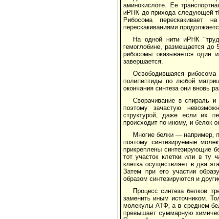
аминокислоте. Ее транспортн
иРНК до прихода следующей тР
Рибосома перескакивает н
перескакиваниями продолжается
На одной нити иРНК "тру
гемоглобине, размещается до 
рибосомы оказывается один и
завершается.
Освободившаяся рибосома 
полипептиды по любой матриц
окончания синтеза они вновь р
Сворачивание в спираль и 
поэтому зачастую невозможн
структурой, даже если их пе
происходит по-иному, и белок 
Многие белки — например, 
поэтому синтезируемые молек
прикреплены синтезирующие бе
тот участок клетки или в ту 
клетка осуществляет в два эт
Затем при его участии образ
образом синтезируются и други
Процесс синтеза белков тр
заменить иным источником. То
молекулы АТФ, а в среднем бе
превышает суммарную химичес