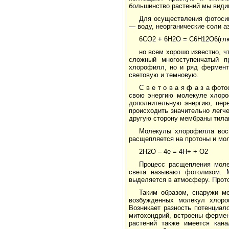
большинство растений мы види
Для осуществления фотосин
— воду, неорганические соли а
6СО2 + 6Н2О = С6Н12О6(глю
но всем хорошо известно, ч
сложный многоступенчатый п
хлорофилл, но и ряд фермент
световую и темновую.
С в е т о в а я ф а з а фо
свою энергию молекуле хлоро
дополнительную энергию, пер
происходить значительно легч
другую сторону мембраны тила
Молекулы хлорофилла восп
расщепляется на протоны и мо
2Н2О – 4е = 4Н+ + О2
Процесс расщепления моле
света называют фотолизом. 
выделяется в атмосферу. Прото
Таким образом, снаружи м
возбужденных молекул хлоро
Возникает разность потенциал
митохондрий, встроены фермен
растений также имеется кана