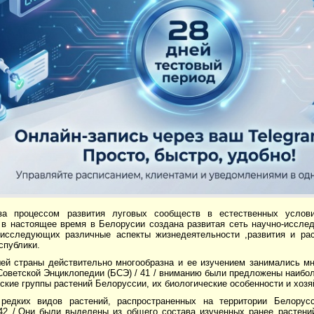
за процессом развития луговых сообществ в естественных услов
 в настоящее время в Белорусии создана развитая сеть научно-иссле
 исследующих различные аспекты жизнедеятельности ,развития и рас
спублики.
ей страны действительно многообразна и ее изучением занимались мн
Советской Энциклопедии (БСЭ) / 41 / вниманию были предложены наибо
ские группы растений Белоруссии, их биологические особенности и хозя
редких видов растений, распространенных на территории Белорус
 42 /.Они были выделены из общего состава изученных ранее растени