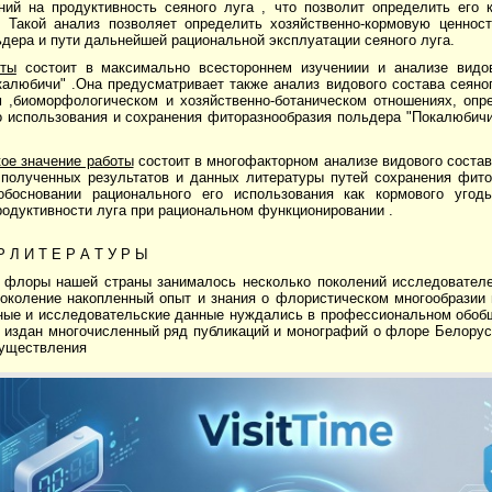
ний на продуктивность сеяного луга , что позволит определить его
. Такой анализ позволяет определить хозяйственно-кормовую ценнос
дера и пути дальнейшей рациональной эксплуатации сеяного луга.
ты
состоит в максимально всестороннем изучениии и анализе видов
алюбичи" .Она предусматривает также анализ видового состава сеяног
м ,биоморфологическом и хозяйственно-ботаническом отношениях, оп
 использования и сохранения фиторазнообразия польдера "Покалюбичи"
ое значение работы
состоит в многофакторном анализе видового состав
 полученных результатов и данных литературы путей сохранения фито
босновании рационального его использования как кормового угод
одуктивности луга при рациональном функционировании .
Р Л И Т Е Р А Т У Р Ы
 флоры нашей страны занималось несколько поколений исследователе
поколение накопленный опыт и знания о флористическом многообразии
ные и исследовательские данные нуждались в профессиональном обобщ
 издан многочисленный ряд публикаций и монографий о флоре Белорусс
существления