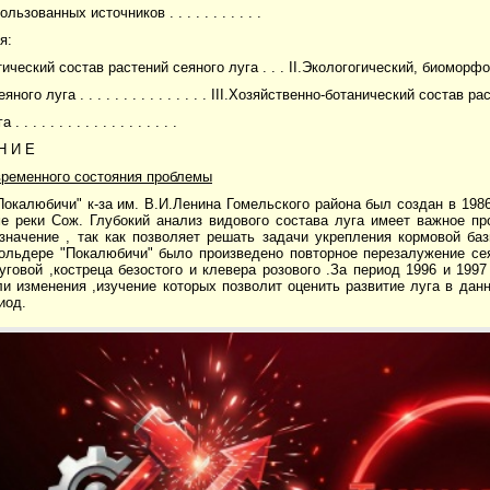
льзованных источников . . . . . . . . . . .
я:
тический состав растений сеяного луга . . . II.Экологогический, биоморф
яного луга . . . . . . . . . . . . . . . III.Хозяйственно-ботанический состав р
 . . . . . . . . . . . . . . . . . .
Н И Е
временного состояния проблемы
окалюбичи" к-за им. В.И.Ленина Гомельского района был создан в 198
е реки Сож. Глубокий анализ видового состава луга имеет важное пр
 значение , так как позволяет решать задачи укрепления кормовой ба
польдере "Покалюбичи" было произведено повторное перезалужение се
говой ,костреца безостого и клевера розового .За период 1996 и 1997
и изменения ,изучение которых позволит оценить развитие луга в дан
иод.