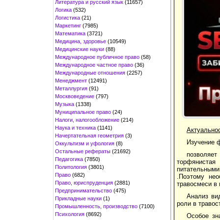
Литература и русский язык
(11657)
Логика
(532)
Логистика
(21)
Маркетинг
(7985)
Математика
(3721)
Медицина, здоровье
(10549)
Медицинские науки
(88)
Международное публичное право
(58)
Международное частное право
(36)
Международные отношения
(2257)
Менеджмент
(12491)
Металлургия
(91)
Москвоведение
(797)
Музыка
(1338)
Муниципальное право
(24)
Налоги, налогообложение
(214)
Наука и техника
(1141)
Актуально
Начертательная геометрия
(3)
Изучение ф
Оккультизм и уфология
(8)
Остальные рефераты
(21692)
позволяет
Педагогика
(7850)
торфянистая
Политология
(3801)
питательными
Право
(682)
.Поэтому нео
Право, юриспруденция
(2881)
травосмеси в 
Предпринимательство
(475)
Анализ ви
Прикладные науки
(1)
роли в травос
Промышленность, производство
(7100)
Психология
(8692)
Особое зн