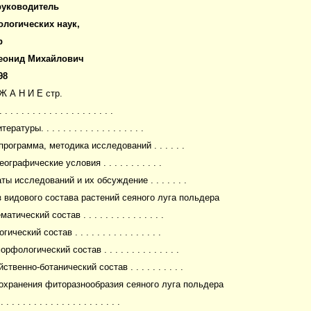
руководитель
ологических наук,
р
Леонид Михайлович
98
Ж А Н И Е стр.
 . . . . . . . . . . . . . . . . . .
ратуры. . . . . . . . . . . . . . . . . . .
программа, методика исследований . . . . . .
ографические условия . . . . . . . . . . .
ты исследований и их обсуждение . . . . . . .
з видового состава растений сеяного луга польдера
атический состав . . . . . . . . . . . . . . .
ический состав . . . . . . . . . . . . . . . .
рфологический состав . . . . . . . . . . . . . .
ственно-ботанический состав . . . . . . . . . .
сохранения фиторазнообразия сеяного луга польдера
. . . . . . . . . . . . . . . . . . . .