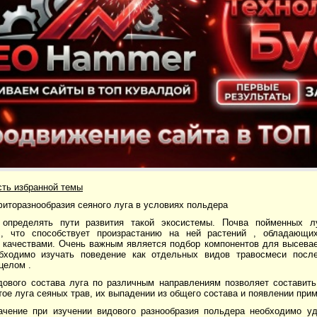
сть избранной темы
иторазнообразия сеяного луга в условиях польдера
 определять пути развития такой экосистемы. Почва пойменных л
 , что способствует произрастанию на ней растений , обладающ
 качествами. Очень важным является подбор компонентов для высева
бходимо изучать поведение как отдельных видов травосмеси посл
целом .
дового состава луга по различным направлениям позволяет составит
тое луга сеяных трав, их выпадении из общего состава и появлении при
ачение при изучении видового разнообразия польдера необходимо у