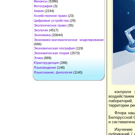
Финансы
(5386)
Фотография
(3)
Химия
(2244)
Хозяйственное право
(23)
Цифровые устройства
(29)
Экологическое право
(35)
Экология
(4517)
Экономика
(20644)
Экономико-математическое моделирование
(666)
Экономическая география
(119)
Экономическая теория
(2573)
Этика
(889)
Юриспруденция
(288)
Языковедение
(148)
Языкознание, филология
(1140)
контроля 
воздействием
лабораторий,
территории ре
Флора наш
Белорусской 
и систематиче
Изучению 
публикаций /