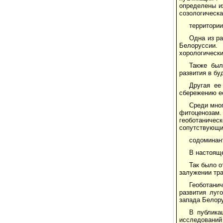
определены их
созологическа
территории
Одна из ра
Белоруссии.
хорологически
Также был
развития в б
Другая ее
сбережению е
Среди мно
фитоценозам.
геоботаничес
сопутствующие
содоминан
В настояще
Так было о
залужении тра
Геоботани
развития луг
запада Белор
В публика
исследований 