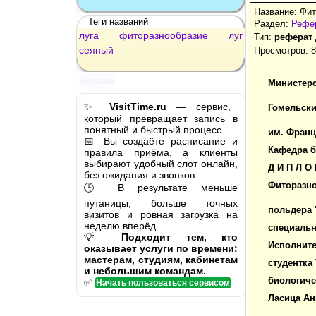
Название: Фит
Теги названий
Раздел:
Рефер
луга
фиторазнообразие
луг
Тип:
реферат
сеяный
Просмотров: 
Реклама
Министерс
✨
VisitTime.ru
— сервис,
Гомельски
который превращает запись в
понятный и быстрый процесс.
им. Фран
📅 Вы создаёте расписание и
Кафедра б
правила приёма, а клиенты
выбирают удобный слот онлайн,
Д И П Л О 
без ожидания и звонков.
Фиторазно
🕒 В результате меньше
путаницы, больше точных
польдера 
визитов и ровная загрузка на
неделю вперёд.
специально
💡
Подходит тем, кто
Исполните
оказывает услуги по времени:
мастерам, студиям, кабинетам
студентка 
и небольшим командам.
биологиче
✅
Начать пользоваться сервисом
Ласица Ан