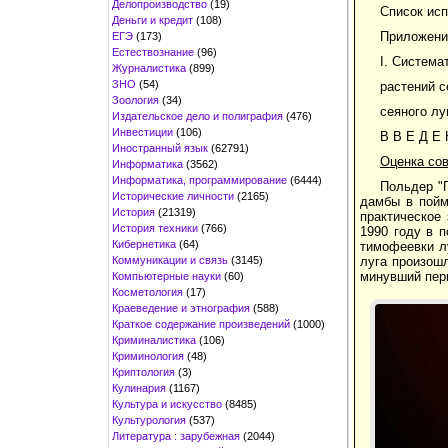
Делопроизводство
(19)
Список испо
Деньги и кредит
(108)
Приложени
ЕГЭ
(173)
Естествознание
(96)
I. Система
Журналистика
(899)
ЗНО
(54)
растений се
Зоология
(34)
сеяного луга .
Издательское дело и полиграфия
(476)
Инвестиции
(106)
В В Е Д Е 
Иностранный язык
(62791)
Оценка со
Информатика
(3562)
Информатика, программирование
(6444)
Польдер "П
Исторические личности
(2165)
дамбы в пойм
История
(21319)
практическое
История техники
(766)
1990 году в 
Кибернетика
(64)
тимофеевки лу
Коммуникации и связь
(3145)
луга произошл
минувший пер
Компьютерные науки
(60)
Косметология
(17)
Краеведение и этнография
(588)
Краткое содержание произведений
(1000)
Криминалистика
(106)
Криминология
(48)
Криптология
(3)
Кулинария
(1167)
Культура и искусство
(8485)
Культурология
(537)
Литература : зарубежная
(2044)