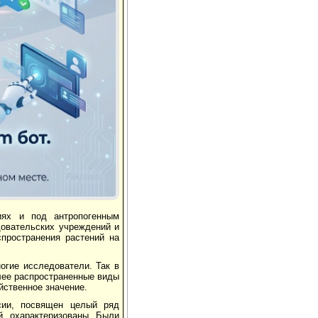
Реклама
иях и под антропогенным
довательских учреждений и
пространения растений на
огие исследователи. Так в
лее распространенные виды
йственное значение.
сии, посвящен целый ряд
й, охарактеризованы. Были