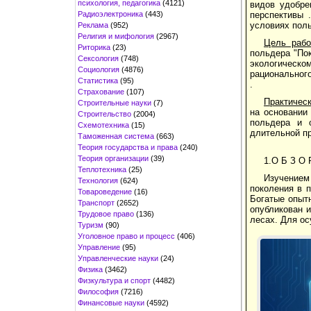
психология, педагогика
(4121)
видов удобре
Радиоэлектроника
(443)
перспективы 
условиях поль
Реклама
(952)
Религия и мифология
(2967)
Цель рабо
Риторика
(23)
польдера "Пок
Сексология
(748)
экологическо
Социология
(4876)
рационального
Статистика
(95)
.
Страхование
(107)
Практическ
Строительные науки
(7)
на основании
Строительство
(2004)
польдера и о
Схемотехника
(15)
длительной пр
Таможенная система
(663)
Теория государства и права
(240)
Теория организации
(39)
1.О Б З О 
Теплотехника
(25)
Изучением
Технология
(624)
поколения в 
Товароведение
(16)
Богатые опыт
Транспорт
(2652)
опубликован и
Трудовое право
(136)
лесах. Для о
Туризм
(90)
Уголовное право и процесс
(406)
Управление
(95)
Управленческие науки
(24)
Физика
(3462)
Физкультура и спорт
(4482)
Философия
(7216)
Финансовые науки
(4592)