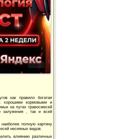
Реклама
угов как правило богатая
их хорошими кормовыми и
емых на лугах травосмесей
е залужения , так и всей
ь наиболее полную картину
месей несеяных видов.
делить влиянию различных