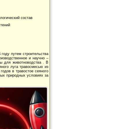
ологический состав
астений
6 году путем строительства
оизводственное и научно –
зы для животноводства . В
яного луга травосмесью из
 годов в травостое сеяного
ных природных условиях за