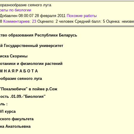
оразнообразие сеяного луга
аты по биологии
Добавлен 08:00:07 28 февраля 2011
Похожие работы
88
Комментариев: 23
Оценило: 2 человек Средний балл: 5 Оценка:
неизве
тво образования Республики Беларусь
й Государственный университет
циска Скорины
отаники и физиологии растений
М Н А Я Р А Б О Т А
образие сеяного луга
"Покалюбичи" в пойме р.Сож
сть .01.09.-''Биология''
ль :
VI курса
ского факультета
на Анатольевна