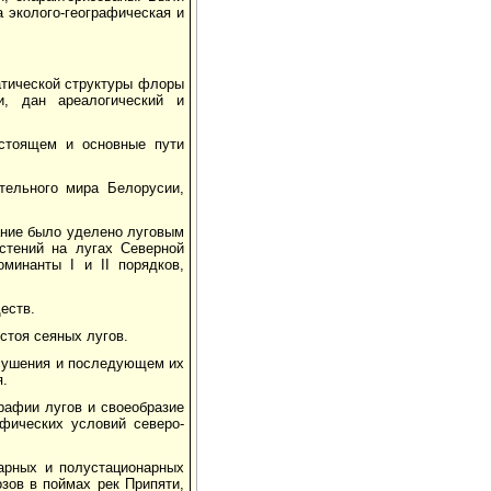
 эколого-географическая и
матической структуры флоры
и, дан ареалогический и
стоящем и основные пути
тельного мира Белорусии,
ание было уделено луговым
стений на лугах Северной
минанты I и II порядков,
еств.
стоя сеяных лугов.
 осушения и последующем их
я.
рафии лугов и своеобразие
фических условий северо-
нарных и полустационарных
зов в поймах рек Припяти,