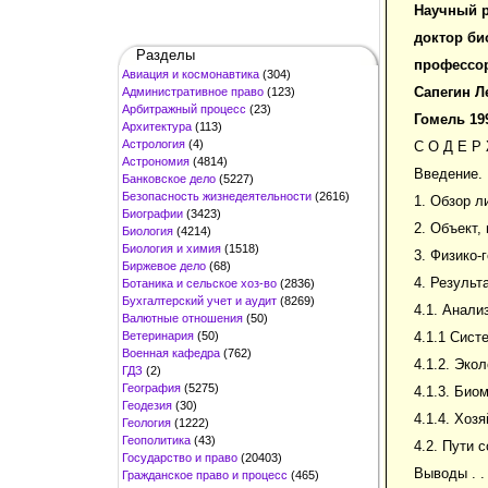
Научный 
доктор би
Разделы
профессо
Авиация и космонавтика
(304)
Сапегин 
Административное право
(123)
Арбитражный процесс
(23)
Гомель 19
Архитектура
(113)
Астрология
(4)
С О Д Е Р 
Астрономия
(4814)
Введение. . . .
Банковское дело
(5227)
Безопасность жизнедеятельности
(2616)
1. Обзор лите
Биографии
(3423)
2. Объект, 
Биология
(4214)
Биология и химия
(1518)
3. Физико-ге
Биржевое дело
(68)
4. Результа
Ботаника и сельское хоз-во
(2836)
Бухгалтерский учет и аудит
(8269)
4.1. Анали
Валютные отношения
(50)
Ветеринария
(50)
4.1.1 Систем
Военная кафедра
(762)
4.1.2. Эколог
ГДЗ
(2)
География
(5275)
4.1.3. Биомо
Геодезия
(30)
4.1.4. Хозяй
Геология
(1222)
Геополитика
(43)
4.2. Пути 
Государство и право
(20403)
Выводы . . . . 
Гражданское право и процесс
(465)