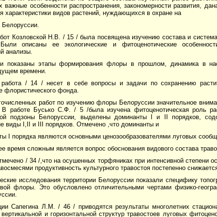
 важные особенности распространения, закономерности развития, дана
я характеристики видов растений, нуждающихся в охране на
 Белоруссии.
бот Козловской Н.В. / 15 / была посвящена изучению состава и систе
 Были описаны ее экологические и фитоценотические особенност
й анализы.
и показаны этапы формирования флоры в прошлом, динамика в на
удущем времени.
 работа / 14 / несет в себе вопросы и задачи по сохранению расти
е флористического фонда.
гочисленных работ по изучению флоры Белоруссии значительное вним
 В работе Бусько С.Ф. / 5 /была изучена фитоценотическая роль ра
кой подзоны Белоруссии, выделены доминанты I и II порядков, содо
 виды I,II и III порядков. Отмечено ,что доминанты и
ты I порядка являются основными ценозообразователями луговых сообщ
е время сложным является вопрос обоснования видового состава траво
тмечено / 34 /,что на осушенных торфяниках при интенсивной степени
восмесями продуктивность культурного травостоя постепенно снижаетс
ческие исследования территории Белоруссии показали специфику топог
овой флоры. Это обусловлено отличительными чертами физико-геогра
уссии.
ции Сапегина Л.М. / 46 / приводятся результаты многолетних стацио
вертикальной и горизонтальной структур травостоев луговых фитоцено