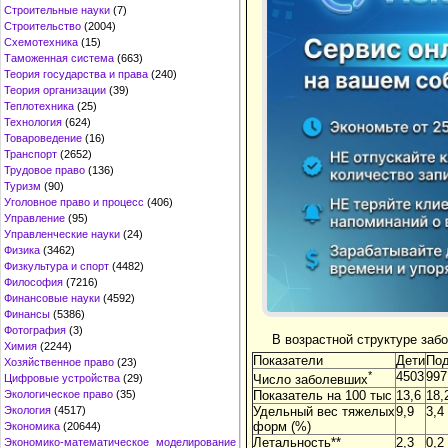
Строительные науки
(7)
Строительство
(2004)
Схемотехника
(15)
Таможенная система
(663)
Теория государства и права
(240)
Теория организации
(39)
Теплотехника
(25)
Технология
(624)
Товароведение
(16)
Транспорт
(2652)
Трудовое право
(136)
Туризм
(90)
Уголовное право и процесс
(406)
Управление
(95)
Управленческие науки
(24)
Физика
(3462)
Физкультура и спорт
(4482)
Философия
(7216)
Финансовые науки
(4592)
Финансы
(5386)
Фотография
(3)
В возрастной структуре заб
Химия
(2244)
Показатели
Дети
Под
Хозяйственное право
(23)
*
4503
997
Цифровые устройства
(29)
Число заболевших
Показатель на 100 тыс
13,6
18,
Экологическое право
(35)
Удельный вес тяжелых
9,9
3,4
Экология
(4517)
форм (%)
Экономика
(20644)
Летальность**
2,3
0,2
Экономико-математическое моделирование