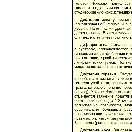
толстой. Исчезают подчелюстна
также и подключичная ямки
студнеобразную консистенцию (
Дифтерия зева
у привитых
(локализованной) форме и в 
уровня. Налет на миндалинах 
дефекта ткани. В части случаев
случаях налет имеет плотную к
Дифтерия зева, вызванная с
в суставах, сопровождается в
гиперемия лица), фебрильной л
при глотании, яркой гипереми
лимфатических узлов. Только
миндалинах клинически отлича
Дифтерия гортани.
Отсутст
способствует развитию лихора
температурой тела, незначите
тракта, которые в течение пер
период). У части больных вско
отмечается втяжение податлив
нескольких часов до 1-2 сут 
возбуждения, потливости, циа
сравнительно большими раз
локализованная дифтерия соп
правило, является результато
бронхиолы (распространенная д
Дифтерия носа.
Заболеван