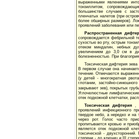
выраженными явлениями инто
тонзиллитом, сопровождающи
большинстве случаев с заст
пленчатых налетов (при остров
более обширных размеров). Ло
проявлений заболевания или п
Распространенная дифтер
сопровождается фебрильной т
сухостью во рту, острым тонзи
отеком миндалин, небных дуж
увеличением до 3,0 см в ди
болезненностью. При благоприя
Токсическая дифтерия зева
В первом случае она начинаетс
течение. Отмечаются выраженны
(у детей - многократная рвот
глотании, застойно-синюшног
закрывают зев), покрытых гру
Углочелюстные лимфатические 
отек подкожной клетчатки, расп
Токсическая дифтерия
, 
проявлений инфекционного пр
твердое небо, а нередко и на
через рот. Голос часто при
пропитывается кровью и приоб
является отек подкожной кле
токсической - двухсторонний.
степени - до ключиц и III степ