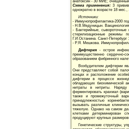
анатоксин - 30 МИЕ; очищенный
Схема применения:
3 привив
однократно в возрасте 18 мес.,
Источники:
- Иммунопрофилактика-2000 под
- Н.В.Медуницын. Вакцинология
- Бактерийные, сывороточные 
стерилизационные режимы по
Г.И.Останина. Санкт-Петербург 
- Р.Я. Мешкова. Иммунопрофила
Дифтерия
- острое инфекц
преимущественно сердечно-с
образованием фибринного нале
Возбудителем дифтерии явл
Они представляют собой пало
концах и расположение особе
дифтерии в процессе жизнед
обладающих биохимической ак
нитраты в нитриты. Наряду
ферментировать крахмал (вариа
также и промежуточный вариа
принадлежностью коринебакт
вызывать различные клиническ
тяжелую. Однако на самом дел
клетками детерминирован с
продуцируют крупных размеров 
Генетические структуры, у