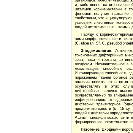
органоидов, обеспечивающих жи
и, собственно, патогенные св
штаммов коринебактерии в то
феномен получил название л
свойствами, что и циркулирующ
условиях лизогенная конверс
людей нетоксигенные штаммы д
Наряду с корйнебактериям
ними морфологические и некот
(С. ulceran, Sf. С. pseudodiphteri
Эпидемиология.
Источнико
токсигенных дифтерийных мик
зева, носа и гортани, акти
воздухом. Незначительное в э
локализаций, способные ра
Инфицирующая способность здо
поражением тканей органов ре
наличия носительства патоге
осуществлять в этих случа
дифтерийных палочек выявля
осуществляемых по эпидемичес
инфицированием от здоровых
дифтерии: транзиторное (одн
продолжительности (от 15 сут
людей к дифтерии определяетс
АЕ/мл специфических антит
формированию носительства па
Патогенез.
Входными воротам