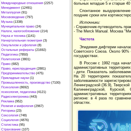
Международные отношения
(2257)
больных младше 5 и старше 40 
Менеджмент
(12491)
Спонтанное выздоровление
Металлургия
(91)
поздние сроки или кортикостер
Москвоведение
(797)
Музыка
(1338)
Источники:
Муниципальное право
(24)
- Справочник-путеводитель пра
- The Merck Manual. Москва "Ми
Налоги, налогообложение
(214)
Наука и техника
(1141)
Частота
Начертательная геометрия
(3)
Оккультизм и уфология
(8)
Эпидемия дифтерии началась 
Остальные рефераты
(21692)
Советского Союза. Около 90% с
Педагогика
(7850)
государствах.
Политология
(3801)
В России с 1992 года нача
Право
(682)
административных территориях
Право, юриспруденция
(2881)
- дети. Показатель заболеваемо
Предпринимательство
(475)
На 20 территориях показател
Прикладные науки
(1)
заболеваемости зарегистрирован
Промышленность, производство
(7100)
Ленинградской (36.9), Тверской
Психология
(8692)
Калининградской, Курской,
психология, педагогика
(4121)
административных территория
Радиоэлектроника
(443)
регионе: в 4 раза по сравне
Реклама
(952)
областях.
Религия и мифология
(2967)
Риторика
(23)
Сексология
(748)
Социология
(4876)
Статистика
(95)
Страхование
(107)