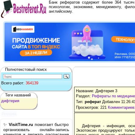
Банк рефератов содержит более 364 тыся
психологии, экономике, менеджменту, фило
английскому.
Полнотекстовый поиск
Всего работ:
364139
Название: Дифтерия 3
Теги названий
Раздел:
Рефераты по медицине
дифтерия
Тип:
реферат
Добавлен 11:26:4
Просмотров: 221
Комментариев:
Реклама
✨
VisitTime.ru
помогает быстро
Дифтерия - инфекция, осн
организовать онлайн-запись
Экзотоксин продуцируют тольк
клиентов и держать расписание
также могут вызвать дифтери