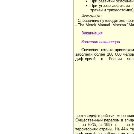
При развитии осложнен
При угрозе асфиксии -
трахеи и трихеостомия)
Источники:
- Справочник-путеводитель пра
- The Merck Manual. Москва "Ми
Вакцинация
Значение вакцинации
Снижение охвата прививкам
заболели более 100 000 челов
дифтерией в России явля
противодифтерийных мероприя
Существенный перелом в эпиде
— на 62%, в 1997 г. — на 6
территориях страны. На 44-х т
дифтерией не заболел ни оди