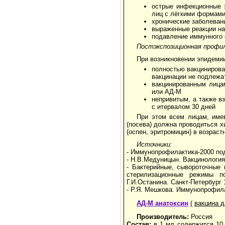
острые инфекционные 
лиц с лёгкими формами
хронические заболеван
выраженные реакции на
подавление иммунного 
Постэкспозиционная профи
При возникновении эпидеми
полностью вакцинирова
вакцинации не подлежа
вакцинированным лица
или АД-М
непривитым, а также в
с итервалом 30 дней
При этом всем лицам, име
(посева) должна проводиться 
(оспен, эритромицин) в возраст
Источники:
- Иммунопрофилактика-2000 под
- Н.В.Медуницын. Вакцинология
- Бактерийные, сывороточные 
стерилизационные режимы по
Г.И.Останина. Санкт-Петербург 
- Р.Я. Мешкова. Иммунопрофила
АД-М анатоксин
(
вакцина 
Производитель:
Россия
Состав:
в 1 мл содержится 10