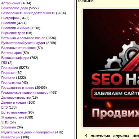
болезни.
Астрономия
(4814)
Банковское дело
(5227)
Безопасность жизнедеятельности
(2616)
Биографии
(3423)
Биология
(4214)
Биология и химия
(1518)
Биржевое дело
(68)
Ботаника и сельское хоз-во
(2836)
Бухгалтерский учет и аудит
(8269)
Валютные отношения
(50)
Ветеринария
(50)
Военная кафедра
(762)
ГДЗ
(2)
География
(5275)
Геодезия
(30)
Геология
(1222)
Геополитика
(43)
Государство и право
(20403)
Гражданское право и процесс
(465)
Делопроизводство
(19)
Деньги и кредит
(108)
ЕГЭ
(173)
Естествознание
(96)
Журналистика
(899)
ЗНО
(54)
Зоология
(34)
Издательское дело и полиграфия
(476)
В
тяжелых случаях
во
Инвестиции
(106)