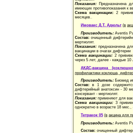
Показания:
Предназначена дл
имеющих противопоказания к вв
Схема вакцинации:
2 прививк
месяцев..
Имовакс Д.Т. Адюльт
(в
ак
Производитель:
Aventis P
Состав:
очищенный дифтерийный
мертиолят.
Показания:
предназначена для
вакцинации в очагах дифтерии
Схема вакцинации:
2 прививк
через 5 лет, далее - каждые 10
АКДС-вакцина (коклюшно
профилактики коклюша, дифтер
Производитель:
Биомед им
Состав:
в 1 дозе содержится
дифтерийный анатоксин - 30 м
консервант - мертиолят.
Показания:
применяют для вакц
Схема вакцинации:
3 привив
однократно в возрасте 18 мес.,
Тетракок 05
(в
акцина для п
Производитель:
Aventis P
Состав:
очищенный дифтерий