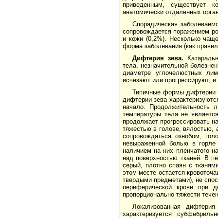
приведенным, существует к
анатомически отдаленных орган
Спорадическая заболеваем
сопровождается поражением рото
и кожи (0,2%). Несколько чаще
форма заболевания (как правил
Дифтерия зева.
Катаральн
тела, незначительной болезнен
диаметре углочелюстных лим
исчезают или прогрессируют, и
Типичные формы дифтерии з
дифтерии зева характеризуются
начало. Продолжительность л
температуры тела не являетс
продолжает прогрессировать на
тяжестью в голове, вялостью,
сопровождаться ознобом, гол
невыраженной болью в горле 
наличием на них пленчатого н
над поверхностью тканей. В пе
серый, плотно спаян с тканям
этом месте остается кровоточа
твердыми предметами), не спос
периферической крови при 
пропорционально тяжести течен
Локализованная дифтерия
характеризуется субфебриль