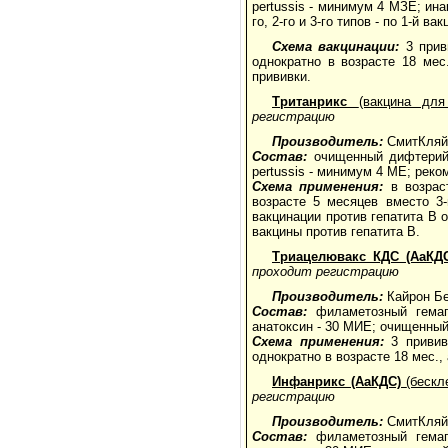
pertussis - минимум 4 МЗЕ; ин
го, 2-го и 3-го типов - по 1-й в
Схема вакцинации:
3 прив
однократно в возрасте 18 мес
прививки.
Тританрикс
(вакцина дл
регистрацию
Производитель:
СмитКляй
Состав:
очищенный дифтерийн
pertussis - минимум 4 МЕ; реко
Схема применения:
в возрас
возрасте 5 месяцев вместо 3
вакцинации против гепатита В 
вакцины против гепатита В.
Триацелювакс КДС (АаКД
проходит регистрацию
Производитель:
Кайрон Бе
Состав:
филаметозный гемаг
анатоксин - 30 МИЕ; очищенный
Схема применения:
3 привив
однократно в возрасте 18 мес.,
Инфанрикс (АаКДС)
(беск
регистрацию
Производитель:
СмитКляй
Состав:
филаметозный гемаг