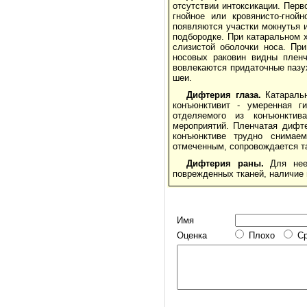
отсутствии интоксикации. Перв
гнойное или кровянисто-гной
появляются участки мокнутья и
подбородке. При катаральном 
слизистой оболочки носа. Пр
носовых раковин видны пленч
вовлекаются придаточные пазу
шеи.
Дифтерия глаза.
Катаральн
конъюнктивит - умеренная ги
отделяемого из конъюнктив
мероприятий. Пленчатая дифте
конъюнктиве трудно снимаем
отмеченным, сопровождается та
Дифтерия раны.
Для нее 
поврежденных тканей, наличие 
Имя
Оценка
Плохо
С