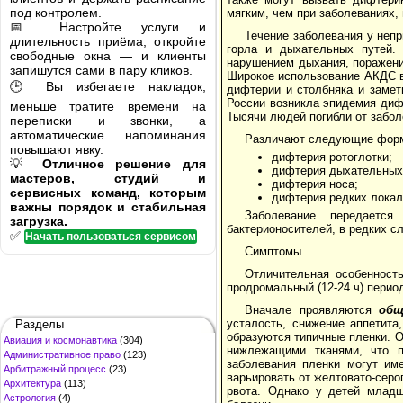
под контролем.
мягким, чем при заболеваниях
📅 Настройте услуги и
Течение заболевания у непр
длительность приёма, откройте
горла и дыхательных путей.
свободные окна — и клиенты
нарушением дыхания, поражени
запишутся сами в пару кликов.
Широкое использование АКДС в
🕒 Вы избегаете накладок,
дифтерии и столбняка и замет
России возникла эпидемия диф
меньше тратите времени на
Тысячи людей погибли от забол
переписки и звонки, а
автоматические напоминания
Различают следующие фор
повышают явку.
дифтерия ротоглотки;
💡
Отличное решение для
дифтерия дыхательных
мастеров, студий и
дифтерия носа;
сервисных команд, которым
дифтерия редких локал
важны порядок и стабильная
Заболевание передаетс
загрузка.
бактерионосителей, в редких с
✅
Начать пользоваться сервисом
Симптомы
Отличительная особенность
продромальный (12-24 ч) перио
Вначале проявляются
об
усталость, снижение аппетит
Разделы
образуются типичные пленки. О
Авиация и космонавтика
(304)
нижлежащими тканями, что п
Административное право
(123)
заболевания пленки могут им
Арбитражный процесс
(23)
варьировать от желтовато-серо
Архитектура
(113)
рвота. Однако у детей младш
Астрология
(4)