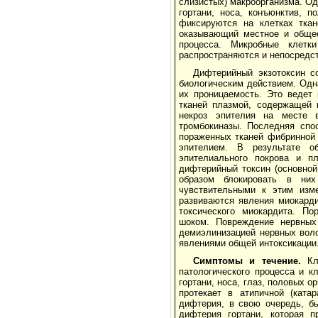
слизистых) макроорганизма. Од
гортани, носа, конъюнктив, п
фиксируются на клетках ткан
оказывающий местное и общее
процесса. Микробные клетк
распространяются и непосредст
Дифтерийный экзотоксин с
биологическим действием. Одн
их проницаемость. Это ведет
тканей плазмой, содержащей 
некроз эпителия на месте 
тромбокиназы. Последняя спо
пораженных тканей фибринной 
эпителием. В результате о
эпителиального покрова и п
дифтерийный токсин (основной
образом блокировать в них
чувствительными к этим изм
развиваются явления миокард
токсического миокардита. По
шоком. Повреждение нервных
демиэлинизацией нервных воло
явлениями общей интоксикации
Симптомы и течение.
Кла
патологического процесса и к
гортани, носа, глаз, половых о
протекает в атипичной (ката
дифтерия, в свою очередь, бы
дифтерия гортани, которая п