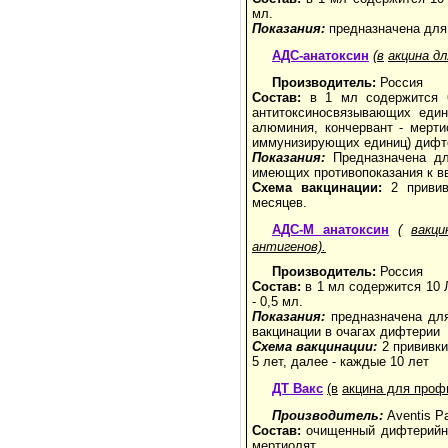
мл.
Показания:
предназначена для 
АДС-анатоксин
(в
акцина д
Производитель:
Россия
Состав:
в 1 мл содержится 
антитоксиносвязывающих един
алюминия, кончервант - мерт
иммунизирующих единиц) дифте
Показания:
Предназначена дл
имеющих противопоказания к вв
Схема вакцинации:
2 прививк
месяцев.
АДС-М анатоксин
(
вакц
антигенов).
Производитель:
Россия
Состав:
в 1 мл содержится 10 
- 0,5 мл.
Показания:
предназначена для
вакцинации в очагах дифтерии
Схема вакцинации:
2 прививки
5 лет, далее - каждые 10 лет
ДТ Вакс
(в
акцина для проф
Производитель:
Aventis P
Состав:
очищенный дифтерийный
мертиолят.