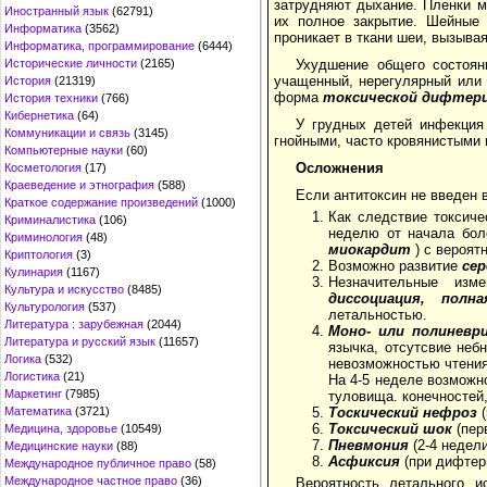
затрудняют дыхание. Пленки м
Иностранный язык
(62791)
их полное закрытие. Шейные 
Информатика
(3562)
проникает в ткани шеи, вызывая
Информатика, программирование
(6444)
Исторические личности
(2165)
Ухудшение общего состоян
учащенный, нерегулярный или 
История
(21319)
форма
токсической дифтер
История техники
(766)
Кибернетика
(64)
У грудных детей инфекция
Коммуникации и связь
(3145)
гнойными, часто кровянистыми
Компьютерные науки
(60)
Осложнения
Косметология
(17)
Краеведение и этнография
(588)
Если антитоксин не введен 
Краткое содержание произведений
(1000)
Как следствие токсиче
Криминалистика
(106)
неделю от начала бол
Криминология
(48)
миокардит
) с вероя
Криптология
(3)
Возможно развитие
се
Кулинария
(1167)
Незначительные из
Культура и искусство
(8485)
диссоциация, полн
Культурология
(537)
летальностью.
Литература : зарубежная
(2044)
Моно- или полиневр
Литература и русский язык
(11657)
язычка, отсутсвие неб
Логика
(532)
невозможностью чтения 
Логистика
(21)
На 4-5 неделе возможн
Маркетинг
(7985)
туловища. конечностей
Математика
(3721)
Тоскический нефроз
Токсический шок
(пер
Медицина, здоровье
(10549)
Пневмония
(2-4 недели
Медицинские науки
(88)
Асфиксия
(при дифтер
Международное публичное право
(58)
Международное частное право
(36)
Вероятность летального 