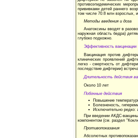
противоэпидемических меропри
прививками детей раннего воз
том числе 70.8 млн взрослых, 
Методы введения и доза
Анатоксины вводят в разов
наружная область бедра) детя
глубоко подкожно.
Эффективность вакцинации
Вакцинация против дифтер
клинических проявлений дифте
легко - смертность от дифтер
последствие дифтерии) встреча
Длительность действия в
Около 10 лет
Побочные действия
Повышение температуры
Болезненость, гипереми
Исключительно редко: 
При введении АКДС-вакцины
компонентом (см. раздел "Кокл
Противопоказания
Абсолютных противопоказан