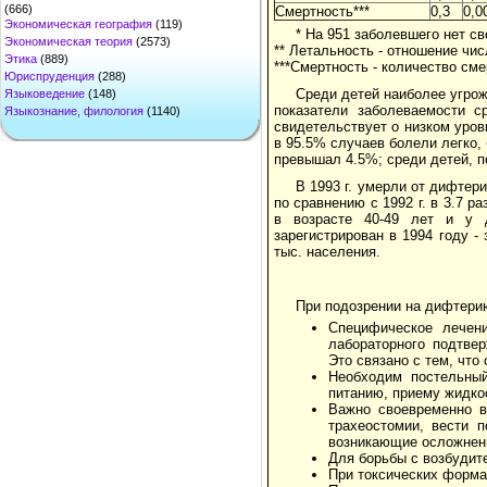
(666)
Смертность***
0,3
0,0
Экономическая география
(119)
* На 951 заболевшего нет св
Экономическая теория
(2573)
** Летальность - отношение чи
Этика
(889)
***Смертность - количество сме
Юриспруденция
(288)
Среди детей наиболее угрож
Языковедение
(148)
показатели заболеваемости с
Языкознание, филология
(1140)
свидетельствует о низком уро
в 95.5% случаев болели легко,
превышал 4.5%; среди детей, п
В 1993 г. умерли от дифтери
по сравнению с 1992 г. в 3.7 
в возрасте 40-49 лет и у 
зарегистрирован в 1994 году -
тыс. населения.
При подозрении на дифтерию
Специфическое лечен
лабораторного подтвер
Это связано с тем, что
Необходим постельны
питанию, приему жидко
Важно своевременно в
трахеостомии, вести 
возникающие осложнен
Для борьбы с возбудит
При токсических форма