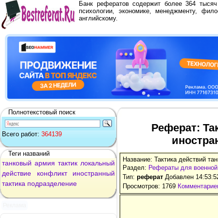
Банк рефератов содержит более 364 тыся
психологии, экономике, менеджменту, фило
английскому.
Полнотекстовый поиск
Реферат: Та
Всего работ:
364139
иностра
Теги названий
Название: Тактика действий та
танковый
армия
тактик
локальный
Раздел:
Рефераты для военно
действие
конфликт
иностранный
Тип:
реферат
Добавлен 14:53:5
тактика
подразделение
Просмотров: 1769
Комментариев
Реклама