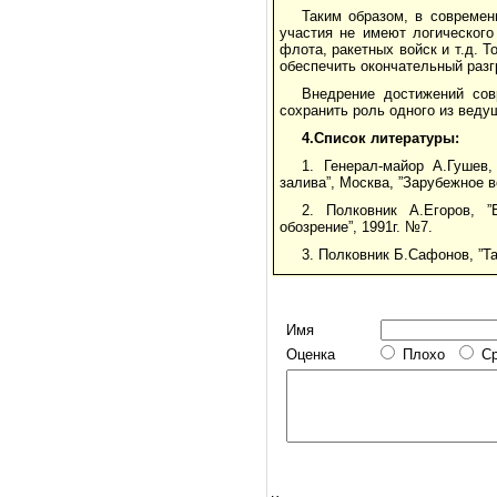
Таким образом, в современ
участия не имеют логическог
флота, ракетных войск и т.д. 
обеспечить окончательный разг
Внедрение достижений сов
сохранить роль одного из веду
4.Список литературы:
1. Генерал-майор А.Гушев,
залива”, Москва, ”Зарубежное в
2. Полковник А.Егоров, 
обозрение”, 1991г. №7.
3. Полковник Б.Сафонов, ”Та
Имя
Оценка
Плохо
С