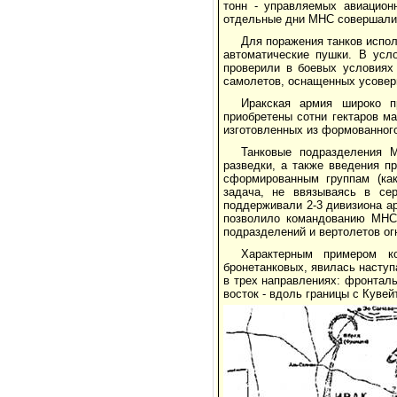
тонн - управляемых авиацион
отдельные дни МНС совершали 
Для поражения танков испо
автоматические пушки. В ус
проверили в боевых условиях
самолетов, оснащенных усове
Иракская армия широко 
приобретены сотни гектаров м
изготовленных из формованного
Танковые подразделения 
разведки, а также введения п
сформированным группам (как
задача, не ввязываясь в сер
поддерживали 2-3 дивизиона а
позволило командованию МНС 
подразделений и вертолетов ог
Характерным примером к
бронетанковых, явилась насту
в трех направлениях: фронталь
восток - вдоль границы с Кувей