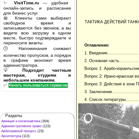
✨
VisitTime.ru
— удобная
онлайн-запись и расписание
для бизнес услуг.
📅 Клиенты сами выбирают
ТАКТИКА ДЕЙСТВИЙ ТАН
свободное время и
записываются без звонков, а вы
видите всю загрузку в одном
месте, быстро подтверждаете и
переносите визиты.
Оглавление:
🕒 Напоминания снижают
1. Введение............................
количество пропусков, а порядок
в графике экономит время
2. Основная часть.....................
администратора.
Вопрос 1: Арабо-израильские вой
💡
Подходит частным
мастерам, студиям и
Вопрос 2: Ирано-иракская война...
небольшим компаниям.
Вопрос 3: Действия в зоне П
✅
Начать пользоваться сервисом
3. Заключение.........................
4. Список литературы................
Разделы
Авиация и космонавтика
(304)
Административное право
(123)
Арбитражный процесс
(23)
Архитектура
(113)