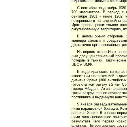
широкомасштабный и бескомпро
С сентября по декабрь 198
700 километров. В период с 
сентябре 1981 - июле 1982 г
потерянные в начале войны ра
Ирак провел решительное наст
оккупированную территорию, чт
В целом обеим сторонам б
маневра силами и средствами
достаточно организованные, р
На первом этапе Ирак нанес
был допущен серьезный просчет
потерям в танках. Тактически
ВВС и ВМФ.
В ходе иранского контрнас
известным является бой в доли
дивизия Ирана (300 английски
готовила контратаку вблизи С
города Абадан. Из-за начавше
грязи, затруднявшее осуществ
противника и выдвинуло навстр
5 января разведывательные
ними парашютной бригады. Ком
равнине Хархе. 6 января пере
ними лишь небольшое прикрыти
результате чего первая иран
флангов. Потери иранцев соста