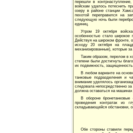
перешли в контрнаступление,
войскам удалось потеснить пр
озеру в районе станции Хамс
пехотой переправился на за
следующую ночь были переброш
единиц.
Утром 19 октября войск
особенностью стало широкое 
Действуя на широком фронте, о
исходу 20 октября на плацд
механизированные), которые за 
Таким образом, перелом в х
степени были достигнуты благ
их подвижность, защищенность
В любом варианте на основ
танковые подразделения и ча
внимание уделялось организац
следовала непосредственно за 
должна оставаться на машинах
В обороне бронетанковые 
проведения контратак из г
складывающейся обстановки, о
Обе стороны ставили пере