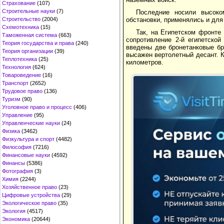
Страхование
(107)
Строительные науки
(7)
Последние носили высоко
обстановки, применялись и для
Строительство
(2004)
Схемотехника
(15)
Так, на Египетском фронте
Таможенная система
(663)
сопротивление 2-й египетско
Теория государства и права
(240)
введены две бронетанковые б
Теория организации
(39)
высажен вертолетный десант. К
Теплотехника
(25)
километров.
Технология
(624)
Товароведение
(16)
Транспорт
(2652)
Трудовое право
(136)
Туризм
(90)
Уголовное право и процесс
(406)
Управление
(95)
Управленческие науки
(24)
Физика
(3462)
Физкультура и спорт
(4482)
Философия
(7216)
Финансовые науки
(4592)
Финансы
(5386)
Фотография
(3)
Химия
(2244)
Хозяйственное право
(23)
Цифровые устройства
(29)
Экологическое право
(35)
Экология
(4517)
Экономика
(20644)