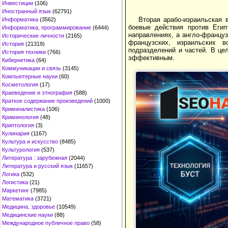
Инвестиции
(106)
Иностранный язык
(62791)
Вторая арабо-израильская 
Информатика
(3562)
боевые действия против Егип
Информатика, программирование
(6444)
направлениях, а англо-францу
Исторические личности
(2165)
французских, израильских 
История
(21319)
подразделений и частей. В це
История техники
(766)
эффективным.
Кибернетика
(64)
Коммуникации и связь
(3145)
Компьютерные науки
(60)
Косметология
(17)
Краеведение и этнография
(588)
Краткое содержание произведений
(1000)
Криминалистика
(106)
Криминология
(48)
Криптология
(3)
Кулинария
(1167)
Культура и искусство
(8485)
Культурология
(537)
Литература : зарубежная
(2044)
Литература и русский язык
(11657)
Логика
(532)
Логистика
(21)
Маркетинг
(7985)
Математика
(3721)
Медицина, здоровье
(10549)
Медицинские науки
(88)
Международное публичное право
(58)