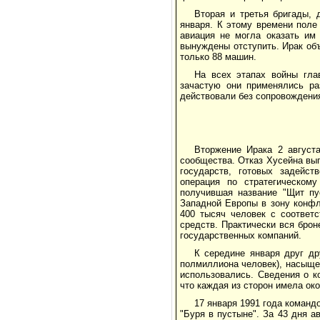
Вторая и третья бригады, 
января. К этому времени поле
авиация не могла оказать им 
вынуждены отступить. Ирак объ
только 88 машин.
На всех этапах войны гла
зачастую они применялись ра
действовали без сопровождения
Вторжение Ирака 2 август
сообщества. Отказ Хусейна вы
государств, готовых задейст
операция по стратегическом
получившая название "Щит пу
Западной Европы в зону конфл
400 тысяч человек с соответ
средств. Практически вся бро
государственных компаний.
К середине января друг д
полмиллиона человек), насыще
использовались. Сведения о к
что каждая из сторон имела ок
17 января 1991 года коман
"Буря в пустыне". За 43 дня 