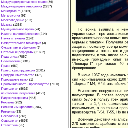
Международное частное право
(36)
Международные отношения
(2257)
Менеджмент
(12491)
Металлургия
(91)
Москвоведение
(797)
Музыка
(1338)
Но война выявила и нек
Муниципальное право
(24)
управляемых противотанков
Налоги, налогообложение
(214)
продемонстрировали новые воз
Наука и техника
(1141)
борьбы с танками. Получила р
Начертательная геометрия
(3)
защиты, поскольку всегда мож
Оккультизм и уфология
(8)
защищенности танков, как и д
Остальные рефераты
(21692)
подвижности, в том числе за с
Педагогика
(7850)
имеющие громадный опыт тан
Политология
(3801)
"Леопард-1" при массе 40 
Право
(682)
бронирование.
Право, юриспруденция
(2881)
В июне 1967 года началась 
Предпринимательство
(475)
сил насчитывалось около 1100 
Прикладные науки
(1)
"Шерман" М4, М48, английские 
Промышленность, производство
(7100)
Психология
(8692)
Египетские вооруженные с
психология, педагогика
(4121)
полуострове. В состав воору
Радиоэлектроника
(443)
силах было в пользу трех араб
Реклама
(952)
танкам - в 1,7, по самолета
Религия и мифология
(2967)
израильским, а по танкам пре
Риторика
(23)
производства Т-54, Т-55, Но по
Сексология
(748)
Военные действия начались
Социология
(4876)
270 самолетов арабских стран
Статистика
(95)
наземных войск.