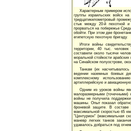
Характерным примером испо
группы израильских войск на
тридцатикилометровый промежу
стык между 20-й пехотной и
прорваться на побережье Среди
обойти. При этом две бронетан
египетскую пехотную бригаду.
Итоги войны свидетельств
территории, 40 тыс. человек
составили около тысячи челов
моральной стойкости арабских в
на Синайском полуострове, око
Танкам (их насчитывалось
ведении наземных боевых де
комплексному использовани
артиллерийскую и авиационную
Одним из уроков войны яв
малоразмерными (точечными) 
войны не получила поддержки
машины. Опыт показал обратно
броневой защите. В составе 
максимальной скоростью б5 км/
"Центурион" (максимальная ск
маневр легких танков заканч
удавалось добраться под огнем