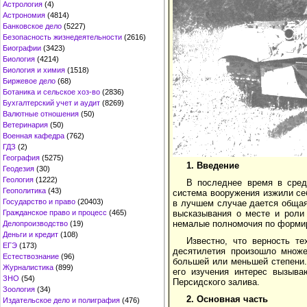
Астрология
(4)
Астрономия
(4814)
Банковское дело
(5227)
Безопасность жизнедеятельности
(2616)
Биографии
(3423)
Биология
(4214)
Биология и химия
(1518)
Биржевое дело
(68)
Ботаника и сельское хоз-во
(2836)
Бухгалтерский учет и аудит
(8269)
Валютные отношения
(50)
Ветеринария
(50)
Военная кафедра
(762)
ГДЗ
(2)
География
(5275)
1. Введение
Геодезия
(30)
Геология
(1222)
В последнее время в сред
Геополитика
(43)
система вооружения изжили се
Государство и право
(20403)
в лучшем случае дается общая
Гражданское право и процесс
(465)
высказывания о месте и роли
немалые полномочия по формир
Делопроизводство
(19)
Деньги и кредит
(108)
Известно, что верность т
ЕГЭ
(173)
десятилетия произошло множе
Естествознание
(96)
большей или меньшей степени.
Журналистика
(899)
его изучения интерес вызыва
ЗНО
(54)
Персидского залива.
Зоология
(34)
2. Основная часть
Издательское дело и полиграфия
(476)