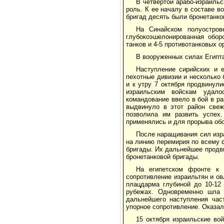
В четвертой арабо-израильс
роль. К ее началу в составе в
бригад десять были бронетанко
На Синайском полуостров
глубокоэшелонированная обор
танков и 4-5 противотанковых 
В вооруженных силах Египта 
Наступление сирийских и 
пехотные дивизии и несколько 
и к утру 7 октября продвинул
израильским войскам удало
командование ввело в бой в р
выдвинуло в этот район свеж
позволила им развить успех
применялись и для прорыва обо
После наращивания сил изр
на линию перемирия по всему 
бригады. Их дальнейшее продв
бронетанковой бригады.
На египетском фронте к 
сопротивление израильтян и ов
плацдарма глубиной до 10-12 
рубежах. Одновременно шла 
дальнейшего наступления час
упорное сопротивление. Оказал
15 октября израильские во